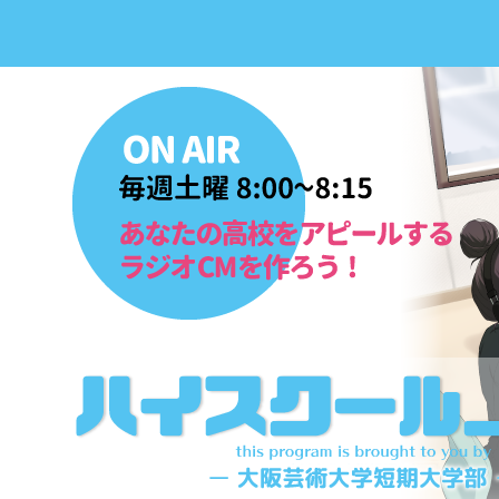
ハ
イ
ス
ク
ー
ル
ノ
オ
ト