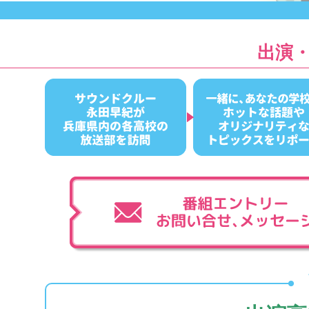
ON
AIR：
毎
週
出演
土
曜
8:00
～
8:15
SOUNDCREW：
永
田
早
紀