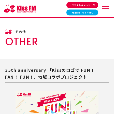
タイムテーブル
番組一覧
その他
サウンドクルー紹介
HOTRAXX
OTHER
リクエスト＆メッセージ
最近流れた曲
特別番組
ゲスト情報
イベント情報
その他の情報
プレゼント情報
スポーツ情報
35th anniversary 「Kissのロゴで FUN！
Kiss PRESS
FAN！ FUN！」地域コラボプロジェクト
会社概要
アクセスマップ
採用情報
お問い合わせ
広告・プロモーションを
個人情報保護方針
お考えの方へ
エリアと周波数
緊急地震速報
よくあるご質問