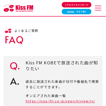
タイムテーブル
番組一覧
サウンドクルー紹介
HOTRAXX
よくあるご質問
リクエスト＆メッセージ
最近流れた曲
FAQ
特別番組
ゲスト情報
イベント情報
その他の情報
プレゼント情報
スポーツ情報
Q.
Kiss FM KOBEで放送された曲が知
Kiss PRESS
りたい
A.
会社概要
アクセスマップ
過去に放送された楽曲が日付や番組名で検索
採用情報
お問い合わせ
することができます。
広告・プロモーションを
個人情報保護方針
お考えの方へ
オンエアされた楽曲一覧
エリアと周波数
緊急地震速報
https://noa.jfn.co.jp/search/view/iv/
よくあるご質問