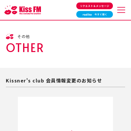
タイムテーブル
番組一覧
その他
サウンドクルー紹介
HOTRAXX
OTHER
リクエスト＆メッセージ
最近流れた曲
特別番組
ゲスト情報
イベント情報
その他の情報
プレゼント情報
スポーツ情報
Kissner's club 会員情報変更のお知らせ
Kiss PRESS
会社概要
アクセスマップ
採用情報
お問い合わせ
広告・プロモーションを
個人情報保護方針
お考えの方へ
エリアと周波数
緊急地震速報
よくあるご質問