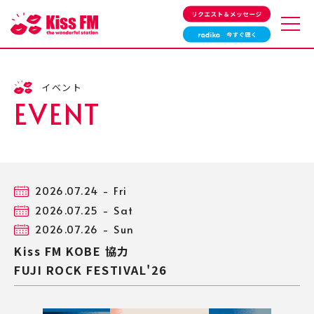
タイムテーブル
番組一覧
イベント
サウンドクルー紹介
HOTRAXX
EVENT
リクエスト＆メッセージ
最近流れた曲
特別番組
ゲスト情報
イベント情報
その他の情報
プレゼント情報
スポーツ情報
2026.07.24
- Fri
Kiss PRESS
2026.07.25
- Sat
2026.07.26
- Sun
会社概要
アクセスマップ
Kiss FM KOBE 協力
採用情報
お問い合わせ
広告・プロモーションを
個人情報保護方針
FUJI ROCK FESTIVAL'26
お考えの方へ
エリアと周波数
緊急地震速報
よくあるご質問