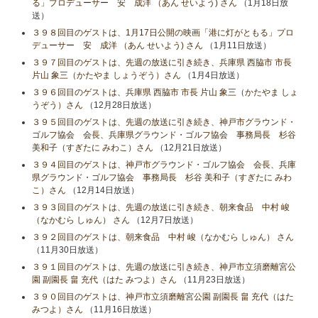
る」プロデューサー 安 成洋 （あん せいよう) さん
（1月18日放
送）
３９８回目のゲストは、1月17日公開の映画「港に灯がともる」プロ
デューサー 安 成洋 （あん せいよう) さん
（1月11日放送）
３９７回目のゲストは、先週の放送に引き続き、兵庫県 西脇市 市長
片山 象三（かたやま しょうぞう）さん
（1月4日放送）
３９６回目のゲストは、兵庫県 西脇市 市長 片山 象三（かたやま しょ
うぞう）さん
（12月28日放送）
３９５回目のゲストは、先週の放送に引き続き、神戸市グラウンド・
ゴルフ協会 会長、兵庫県グラウンド・ゴルフ協会 事務局長 杉谷
美和子（すぎたに みわこ）さん
（12月21日放送）
３９４回目のゲストは、神戸市グラウンド・ゴルフ協会 会長、兵庫
県グラウンド・ゴルフ協会 事務局長 杉谷 美和子（すぎたに みわ
こ）さん
（12月14日放送）
３９３回目のゲストは、先週の放送に引き続き、朝来食品 中村 峻
（なかむら しゅん） さん
（12月7日放送）
３９２回目のゲストは、朝来食品 中村 峻（なかむら しゅん） さん
（11月30日放送）
３９１回目のゲストは、先週の放送に引き続き、神戸市立須磨離宮公
園 副園長 畠 充代（はた みつよ）さん
（11月23日放送）
３９０回目のゲストは、神戸市立須磨離宮公園 副園長 畠 充代（はた
みつよ）さん
（11月16日放送）