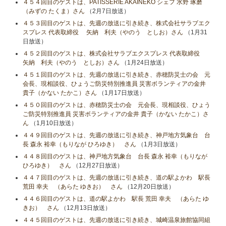
４５４回目のゲストは、PATISSERIE AKAINEKO シェフ 水野 琢磨
（みずの たくま）さん
（2月7日放送）
４５３回目のゲストは、先週の放送に引き続き、株式会社サラブエク
スプレス 代表取締役 矢納 利夫（やのう としお）さん
（1月31
日放送）
４５２回目のゲストは、株式会社サラブエクスプレス 代表取締役
矢納 利夫（やのう としお）さん
（1月24日放送）
４５１回目のゲストは、先週の放送に引き続き、赤穂防災士の会 元
会長、現相談役、ひょうご防災特別推進員 災害ボランティアの金井
貴子（かない たかこ）さん
（1月17日放送）
４５０回目のゲストは、赤穂防災士の会 元会長、現相談役、ひょう
ご防災特別推進員 災害ボランティアの金井 貴子（かない たかこ）さ
ん
（1月10日放送）
４４９回目のゲストは、先週の放送に引き続き、神戸地方気象台 台
長 森永 裕幸（もりなが ひろゆき） さん
（1月3日放送）
４４８回目のゲストは、神戸地方気象台 台長 森永 裕幸（もりなが
ひろゆき） さん
（12月27日放送）
４４７回目のゲストは、先週の放送に引き続き、道の駅よかわ 駅長
荒田 幸夫 （あらた ゆきお） さん
（12月20日放送）
４４６回目のゲストは、道の駅よかわ 駅長 荒田 幸夫 （あらた ゆ
きお） さん
（12月13日放送）
４４５回目のゲストは、先週の放送に引き続き、城崎温泉旅館協同組