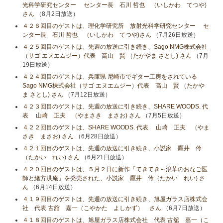
光科学研究センター センター長 石川 哲也 （いしかわ てつや)
さん
（8月2日放送）
４２６回目のゲストは、理化学研究所 放射光科学研究センター セ
ンター長 石川 哲也 （いしかわ てつや)さん
（7月26日放送）
４２５回目のゲストは、先週の放送に引き続き、Sago NMG株式会社
（サゴ エヌエムジー）代表 高山 賢 （たかやま さとし) さん
（7月
19日放送）
４２４回目のゲストは、兵庫県 尼崎市でギター工房をされている
Sago NMG株式会社（サゴ エヌエムジー）代表 高山 賢 （たかや
ま さとし) さん
（7月12日放送）
４２３回目のゲストは、先週の放送に引き続き、SHARE WOODS. 代
表 山崎 正夫 （やまさき まさお) さん
（7月5日放送）
４２２回目のゲストは、SHARE WOODS. 代表 山崎 正夫 （やま
さき まさお) さん
（6月28日放送）
４２１回目のゲストは、先週の放送に引き続き、小説家 鷹井 伶
（たかい れい) さん
（6月21日放送）
４２０回目のゲストは、５月２日に新作「てきてき～浪華のおなご医
師と緒方洪庵」を発売された、小説家 鷹井 伶（たかい れい) さ
ん
（6月14日放送）
４１９回目のゲストは、先週の放送に引き続き、旭屋ガラス店株式会
社 代表 古舘 嘉一（こやかた よしかず） さん
（6月7日放送）
４１８回目のゲストは、旭屋ガラス店株式会社 代表 古舘 嘉一（こ