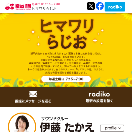
毎週土曜 7:15～7:30
ヒマワリらじお