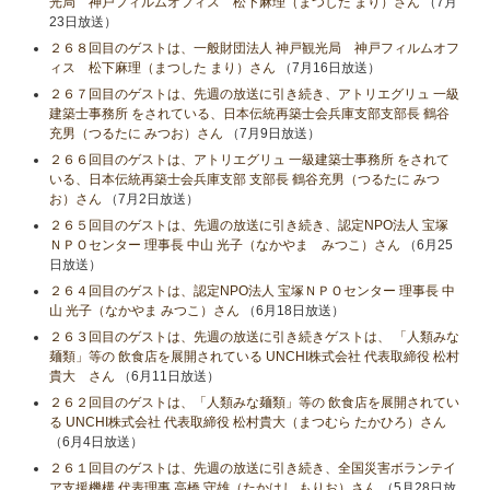
光局 神戸フィルムオフィス 松下麻理（まつした まり）さん
（7月
23日放送）
２６８回目のゲストは、一般財団法人 神戸観光局 神戸フィルムオフ
ィス 松下麻理（まつした まり）さん
（7月16日放送）
２６７回目のゲストは、先週の放送に引き続き、アトリエグリュ 一級
建築士事務所 をされている、日本伝統再築士会兵庫支部支部長 鶴谷
充男（つるたに みつお）さん
（7月9日放送）
２６６回目のゲストは、アトリエグリュ 一級建築士事務所 をされて
いる、日本伝統再築士会兵庫支部 支部長 鶴谷充男（つるたに みつ
お）さん
（7月2日放送）
２６５回目のゲストは、先週の放送に引き続き、認定NPO法人 宝塚
ＮＰＯセンター 理事長 中山 光子（なかやま みつこ）さん
（6月25
日放送）
２６４回目のゲストは、認定NPO法人 宝塚ＮＰＯセンター 理事長 中
山 光子（なかやま みつこ）さん
（6月18日放送）
２６３回目のゲストは、先週の放送に引き続きゲストは、 「人類みな
麺類」等の 飲食店を展開されている UNCHI株式会社 代表取締役 松村
貴大 さん
（6月11日放送）
２６２回目のゲストは、「人類みな麺類」等の 飲食店を展開されてい
る UNCHI株式会社 代表取締役 松村貴大（まつむら たかひろ）さん
（6月4日放送）
２６１回目のゲストは、先週の放送に引き続き、全国災害ボランテイ
ア支援機構 代表理事 高橋 守雄（たかはし もりお）さん
（5月28日放