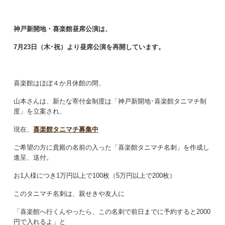
神戸新開地・喜楽館昼席公演は、
7
月23日（木･祝）より昼席公演を再開しています。
喜楽館はほぼ４か月休館の間、
山本さんは、新たな寄付金制度は「神戸新開地･喜楽館タニマチ制
度」を立案され、
現在、
喜楽館タニマチ募集中
ご希望の方に貴殿の名前の入った「喜楽館タニマチ名刺」を作成し
進呈、送付。
お1人様につき1万円以上で100枚（5万円以上で200枚）
このタニマチ名刺は、親せきや友人に
「喜楽館へ行くんやったら、この名刺で前日までに予約すると2000
円で入れるよ」と