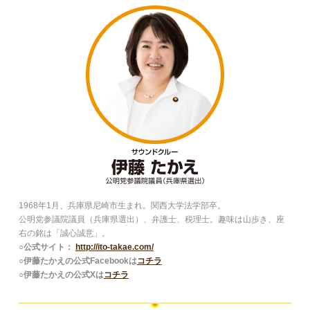
1968年1月、兵庫県尼崎市生まれ。関西大学法学部卒。
公明党参議院議員（兵庫県選出）、弁護士、税理士。趣味は山歩き、座
右の銘は「誠心誠意」。
○公式サイト：
http://ito-takae.com/
○伊藤たかえの公式Facebookは
コチラ
○伊藤たかえの公式Xは
コチラ