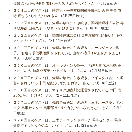
磁器協同組合理事長 市野 達也 (いちの たつや) さん
（4月1日放送）
３０４回目のゲストは、陶芸家・丹波立杭陶磁器協同組合 理事長 市
野 達也 (いちの たつや) さん
（3月25日放送）
３０３回目のゲストは、先週の放送に引き続き、関西陸運株式会社 専
務取締役 山浦久子 （やまうら ひさこ）さん
（3月18日放送）
３０２回目のゲストは、関西陸運株式会社 専務取締役 山浦久子 （や
まうら ひさこ）さん
（3月11日放送）
３０１回目のゲストは、先週の放送に引き続き、オールジャンル歌
手、 酒造り唄伝承活動 をされている 山崎 小夜子 (やまざき さよこ)
さん
（3月4日放送）
３００回目のゲストは、オールジャンル歌手、 酒造り唄伝承活動 を
されている 山崎 小夜子 (やまざき さよこ) さん
（2月25日放送）
２９９回目のゲストは、先週の放送に引き続き、マイスタ加古川の運
営をされている 中田 成紀 (なかた しげき) さん
（2月18日放送）
２９８回目のゲストは、マイスタ加古川の運営をされている 中田 成
紀 (なかた しげき) さん
（2月11日放送）
２９７回目のゲストは、先週の放送に引き続き、三木ホースランドパ
ーク 馬事センター 馬事部長 中込 治 (なかごみ おさむ) さん
（2月4
日放送）
２９６回目のゲストは、三木ホースランドパーク 馬事センター 馬事
部長 中込 治 (なかごみ おさむ) さん
（1月28日放送）