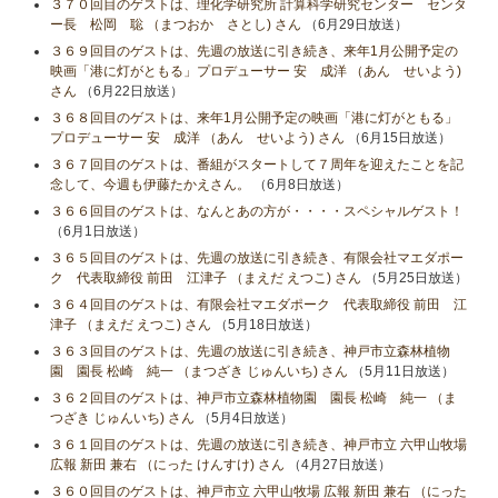
３７０回目のゲストは、理化学研究所 計算科学研究センター センタ
ー長 松岡 聡 （まつおか さとし) さん
（6月29日放送）
３６９回目のゲストは、先週の放送に引き続き、来年1月公開予定の
映画「港に灯がともる」プロデューサー 安 成洋 （あん せいよう)
さん
（6月22日放送）
３６８回目のゲストは、来年1月公開予定の映画「港に灯がともる」
プロデューサー 安 成洋 （あん せいよう) さん
（6月15日放送）
３６７回目のゲストは、番組がスタートして７周年を迎えたことを記
念して、今週も伊藤たかえさん。
（6月8日放送）
３６６回目のゲストは、なんとあの方が・・・・スペシャルゲスト！
（6月1日放送）
３６５回目のゲストは、先週の放送に引き続き、有限会社マエダポー
ク 代表取締役 前田 江津子 （まえだ えつこ) さん
（5月25日放送）
３６４回目のゲストは、有限会社マエダポーク 代表取締役 前田 江
津子 （まえだ えつこ) さん
（5月18日放送）
３６３回目のゲストは、先週の放送に引き続き、神戸市立森林植物
園 園長 松崎 純一 （まつざき じゅんいち) さん
（5月11日放送）
３６２回目のゲストは、神戸市立森林植物園 園長 松崎 純一 （ま
つざき じゅんいち) さん
（5月4日放送）
３６１回目のゲストは、先週の放送に引き続き、神戸市立 六甲山牧場
広報 新田 兼右 （にった けんすけ) さん
（4月27日放送）
３６０回目のゲストは、神戸市立 六甲山牧場 広報 新田 兼右 （にった