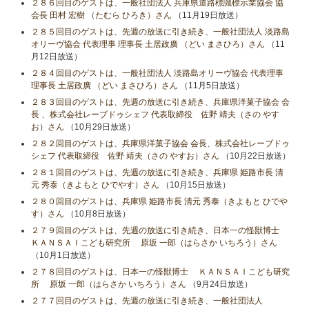
２８６回目のゲストは、一般社団法人 兵庫県道路標識標示業協会 協
会長 田村 宏樹 （たむら ひろき）さん
（11月19日放送）
２８５回目のゲストは、先週の放送に引き続き、一般社団法人 淡路島
オリーヴ協会 代表理事 理事長 土居政廣 （どい まさひろ）さん
（11
月12日放送）
２８４回目のゲストは、一般社団法人 淡路島オリーヴ協会 代表理事
理事長 土居政廣 （どい まさひろ）さん
（11月5日放送）
２８３回目のゲストは、先週の放送に引き続き、兵庫県洋菓子協会 会
長 、株式会社レーブドゥシェフ 代表取締役 佐野 靖夫（さの やす
お）さん
（10月29日放送）
２８２回目のゲストは、兵庫県洋菓子協会 会長、株式会社レーブドゥ
シェフ 代表取締役 佐野 靖夫（さの やすお）さん
（10月22日放送）
２８１回目のゲストは、先週の放送に引き続き、兵庫県 姫路市長 清
元 秀泰（きよもと ひでやす）さん
（10月15日放送）
２８０回目のゲストは、兵庫県 姫路市長 清元 秀泰（きよもと ひでや
す）さん
（10月8日放送）
２７９回目のゲストは、先週の放送に引き続き、日本一の怪獣博士
ＫＡＮＳＡＩこども研究所 原坂 一郎（はらさか いちろう）さん
（10月1日放送）
２７８回目のゲストは、日本一の怪獣博士 ＫＡＮＳＡＩこども研究
所 原坂 一郎（はらさか いちろう）さん
（9月24日放送）
２７７回目のゲストは、先週の放送に引き続き、一般社団法人