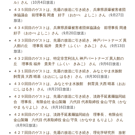
ル）さん
（10月4日放送）
４３５回目のゲストは、先週の放送に引き続き、兵庫県原爆被害者団
体協議会 前理事長 岡邊 好子 （おかべ よしこ）さん
（9月27日
放送）
４３４回目のゲストは、兵庫県原爆被害者団体協議会 前理事長 岡邊
好子 （おかべ よしこ）さん
（9月20日放送）
４３３回目のゲストは、先週の放送に引き続き、神戸パートナーズ 異
人館の丘 理事長 福井 貴美子（ふくい きみこ) さん
（9月13日
放送）
４３２回目のゲストは、特定非営利法人 神戸パートナーズ 異人館の
丘 理事長 福井 貴美子（ふくい きみこ) さん
（9月6日放送）
４３１回目のゲストは、先週の放送に引き続き、みなとやま水族館
飼育員 大西 晴基（おおにし はるき） さん
（8月30日放送）
４３０回目のゲストは、 みなとやま水族館 飼育員 大西 晴基（おお
にし はるき） さん
（8月23日放送）
４２９回目のゲストは、先週の放送に引き続き、淡路手延素麺協同組
合 理事長 、有限会社 金山製麺 六代目 代表取締役 金山 守良（かな
やま もりよし) さん
（8月16日放送）
４２８回目のゲストは、淡路手延素麺協同組合 理事長 、有限会社
金山製麺 六代目 代表取締役 金山 守良（かなやま もりよし) さん
（8月9日放送）
４２７回目のゲストは、先週の放送に引き続き、理化学研究所 放射