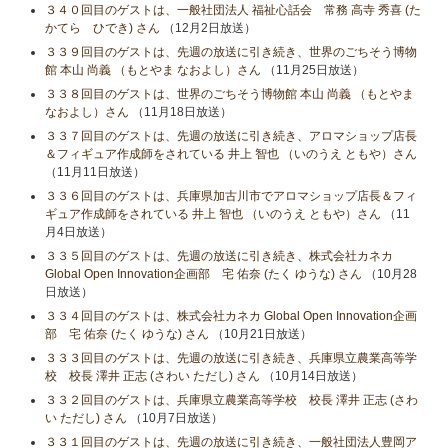
３４０回目のゲストは、一般社団法人 福祉心話会 常務 高寺 秀喜 (た
かてら ひでき) さん
（12月2日放送）
３３９回目のゲストは、先週の放送に引き続き、世界のごちそう博物
館 本山 尚義 （もとやま なおよし）さん
（11月25日放送）
３３８回目のゲストは、世界のごちそう博物館 本山 尚義 （もとやま
なおよし）さん
（11月18日放送）
３３７回目のゲストは、先週の放送に引き続き、アロマショップ店長
＆フィギュア作成師をされている 井上 智也 （いのうえ ともや）さん
（11月11日放送）
３３６回目のゲストは、兵庫県加古川市でアロマショップ店長＆フィ
ギュア作成師をされている 井上 智也 （いのうえ ともや）さん
（11
月4日放送）
３３５回目のゲストは、先週の放送に引き続き、株式会社カネカ
Global Open Innovation企画部 宅 佑奈 (たく ゆうな) さん
（10月28
日放送）
３３４回目のゲストは、株式会社カネカ Global Open Innovation企画
部 宅 佑奈 (たく ゆうな) さん
（10月21日放送）
３３３回目のゲストは、先週の放送に引き続き、兵庫県立農業高等学
校 校長 澤井 正志 (さわい ただし) さん
（10月14日放送）
３３２回目のゲストは、兵庫県立農業高等学校 校長 澤井 正志 (さわ
い ただし) さん
（10月7日放送）
３３１回目のゲストは、先週の放送に引き続き、一般社団法人豊岡ア