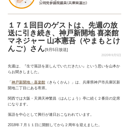
１７１回目のゲストは、先週の放
送に引き続き、神戸新開地 喜楽館
マネジャー 山本憲吾（やまもとけ
んご）さん
[9月5日放送]
2020年9月5日
先週は、『生で落語を楽しんでいただきたい』という思いを山本か
らお聞きしました。
「
神戸新開地・喜楽館
（きらくかん）」は、兵庫県神戸市兵庫区新
開地二丁目にある寄席。
関西では大阪・天満天神繁昌（はんじょう）亭に続く２番目の定席
になります。
落語を中心として興行が連日おこなわれています。
2018年７月１１日に開館してから２周年を迎えました。