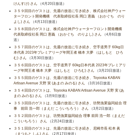
けんすけ) さん
（4月20日放送）
３５９回目のゲストは、先週の放送に引き続き、株式会社神戸ウォー
ターフロント開発機構 代表取締役社長 岡口 憲義 （おかぐち のり
よし) さん
（4月13日放送）
３５８回目のゲストは、株式会社神戸ウォーターフロント開発機構
代表取締役社長 岡口 憲義 （おかぐち のりよし) さん
（4月6日放
送）
３５７回目のゲストは、先週の放送に引き続き、空手道男子 60kg日
本代表 2023年プレミアリーグ年間王者 橋本 大夢 （はしもと ひろ
む) さん
（3月30日放送）
３５６回目のゲストは、空手道男子 60kg日本代表 2023年プレミアリ
ーグ年間王者 橋本 大夢 （はしもと ひろむ) さん
（3月23日放送）
３５５回目のゲストは、先週の放送に引き続き、Toyooka KABAN
Artisan Avenue 天野 実 (あまの みのる) さん
（3月16日放送）
３５４回目のゲストは、Toyooka KABAN Artisan Avenue 天野 実 (あ
まの みのる) さん
（3月9日放送）
３５３回目のゲストは、先週の放送に引き続き、坊勢漁業協同組合 理
事 前田 浩一郎（まえだ こういちろう） さん
（3月2日放送）
３５２回目のゲストは、坊勢漁業協同組合 理事 前田 浩一郎（まえだ
こういちろう） さん
（2月24日放送）
３５１回目のゲストは、先週の放送に引き続き、尼崎市長 松本 眞
（まつもと しん) さん
（2月17日放送）