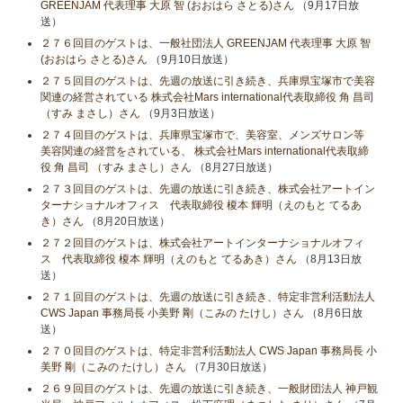
GREENJAM 代表理事 大原 智 (おおはら さとる)さん
（9月17日放
送）
２７６回目のゲストは、一般社団法人 GREENJAM 代表理事 大原 智
(おおはら さとる)さん
（9月10日放送）
２７５回目のゲストは、先週の放送に引き続き、兵庫県宝塚市で美容
関連の経営されている 株式会社Mars international代表取締役 角 昌司
（すみ まさし）さん
（9月3日放送）
２７４回目のゲストは、兵庫県宝塚市で、美容室、メンズサロン等
美容関連の経営をされている、 株式会社Mars international代表取締
役 角 昌司 （すみ まさし）さん
（8月27日放送）
２７３回目のゲストは、先週の放送に引き続き、株式会社アートイン
ターナショナルオフィス 代表取締役 榎本 輝明（えのもと てるあ
き）さん
（8月20日放送）
２７２回目のゲストは、株式会社アートインターナショナルオフィ
ス 代表取締役 榎本 輝明（えのもと てるあき）さん
（8月13日放
送）
２７１回目のゲストは、先週の放送に引き続き、特定非営利活動法人
CWS Japan 事務局長 小美野 剛（こみの たけし）さん
（8月6日放
送）
２７０回目のゲストは、特定非営利活動法人 CWS Japan 事務局長 小
美野 剛（こみの たけし）さん
（7月30日放送）
２６９回目のゲストは、先週の放送に引き続き、一般財団法人 神戸観