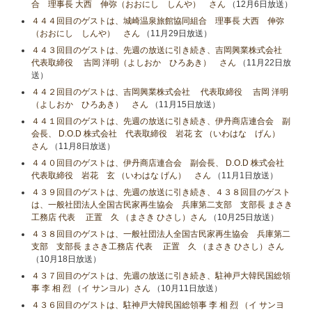
合 理事長 大西 伸弥（おおにし しんや） さん
（12月6日放送）
４４４回目のゲストは、城崎温泉旅館協同組合 理事長 大西 伸弥
（おおにし しんや） さん
（11月29日放送）
４４３回目のゲストは、先週の放送に引き続き、吉岡興業株式会社
代表取締役 吉岡 洋明（よしおか ひろあき） さん
（11月22日放
送）
４４２回目のゲストは、吉岡興業株式会社 代表取締役 吉岡 洋明
（よしおか ひろあき） さん
（11月15日放送）
４４１回目のゲストは、先週の放送に引き続き、伊丹商店連合会 副
会長、 D.O.D 株式会社 代表取締役 岩花 玄 （いわはな げん）
さん
（11月8日放送）
４４０回目のゲストは、伊丹商店連合会 副会長、 D.O.D 株式会社
代表取締役 岩花 玄 （いわはな げん） さん
（11月1日放送）
４３９回目のゲストは、先週の放送に引き続き、４３８回目のゲスト
は、一般社団法人全国古民家再生協会 兵庫第二支部 支部長 まさき
工務店 代表 正置 久 （まさき ひさし）さん
（10月25日放送）
４３８回目のゲストは、一般社団法人全国古民家再生協会 兵庫第二
支部 支部長 まさき工務店 代表 正置 久 （まさき ひさし）さん
（10月18日放送）
４３７回目のゲストは、先週の放送に引き続き、駐神戸大韓民国総領
事 李 相 烈 （イ サンヨル）さん
（10月11日放送）
４３６回目のゲストは、駐神戸大韓民国総領事 李 相 烈 （イ サンヨ