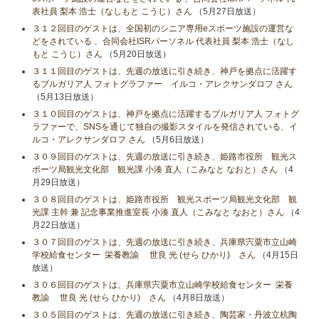
表社員 梨本 浩士（なしもと こうじ）さん
（5月27日放送）
３１２回目のゲストは、全国初のシニア専用eスポーツ施設の運営な
どをされている 、合同会社ISRパーソネル 代表社員 梨本 浩士（なし
もと こうじ）さん
（5月20日放送）
３１１回目のゲストは、先週の放送に引き続き、神戸を拠点に活躍す
るブルガリア人 フォトグラファー イルコ・アレクサンダロフ さん
（5月13日放送）
３１０回目のゲストは、神戸を拠点に活躍するブルガリア人 フォトグ
ラファーで、SNSを通じて独自の撮影スタイルを発信されている、イ
ルコ・アレクサンダロフ さん
（5月6日放送）
３０９回目のゲストは、先週の放送に引き続き、姫路市役所 観光ス
ポーツ局観光文化部 観光課 小湊 直人（こみなと なおと）さん
（4
月29日放送）
３０８回目のゲストは、姫路市役所 観光スポーツ局観光文化部 観
光課 主幹 兼 記念事業推進室長 小湊 直人（こみなと なおと）さん
（4
月22日放送）
３０７回目のゲストは、先週の放送に引き続き、兵庫県宍粟市立山崎
学校給食センター 栄養教諭 世良 光 (せら ひかり) さん
（4月15日
放送）
３０６回目のゲストは、兵庫県宍粟市立山崎学校給食センター 栄養
教諭 世良 光 (せら ひかり) さん
（4月8日放送）
３０５回目のゲストは、先週の放送に引き続き、陶芸家・丹波立杭陶