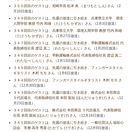
３５０回目のゲストは、尼崎市長 松本 眞 （まつもと しん) さん
（2
月10日放送）
３４９回目のゲストは、先週の放送に引き続き、兵庫県立大学 環境
人間学部 教授 竹内 和雄 （たけうち かずお）さん
（2月3日放送）
３４８回目のゲストは、兵庫県立大学 環境人間学部 教授 竹内 和雄
（たけうち かずお）さん
（1月27日放送）
３４７回目のゲストは、先週の放送に引き続き、早駒運輸株式会社 代
表取締役社長 渡辺 真二 （わたなべ しんじ）さん
（1月20日放送）
３４６回目のゲストは、早駒運輸株式会社 代表取締役社長 渡辺 真二
（わたなべ しんじ）さん
（1月13日放送）
３４５回目のゲストは、先週の放送に引き続き、フィンガースタイル
ギタリスト 木村 モモ さん
（1月6日放送）
３４４回目のゲストは、フィンガースタイルギタリスト 木村 モモ さ
ん
（12月30日放送）
３４３回目のゲストは、先週の放送に引き続き、株式会社 本田商店
５代目蔵元 代表取締役社長 本田 龍祐 (ほんだりゅうすけ) さん
（12
月23日放送）
３４２回目のゲストは、株式会社 本田商店 ５代目蔵元 代表取締役
社長 本田 龍祐 (ほんだ りゅうすけ) さん
（12月16日放送）
３４１回目のゲストは、先週の放送に引き続き、一般社団法人 福祉心
話会 常務 高寺 秀喜 (たかてら ひでき) さん
（12月9日放送）