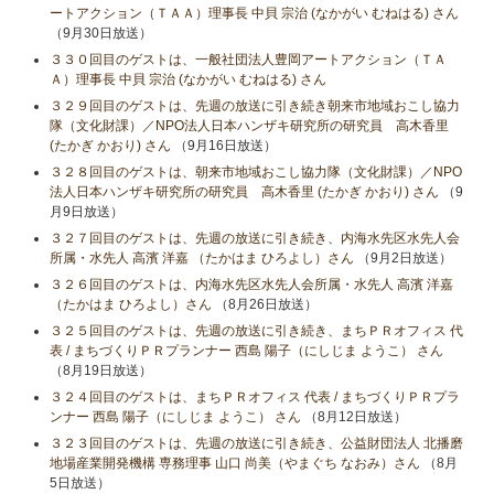
ートアクション（ＴＡＡ）理事長 中貝 宗治 (なかがい むねはる) さん
（9月30日放送）
３３０回目のゲストは、一般社団法人豊岡アートアクション（ＴＡ
Ａ）理事長 中貝 宗治 (なかがい むねはる) さん
３２９回目のゲストは、先週の放送に引き続き朝来市地域おこし協力
隊（文化財課）／NPO法人日本ハンザキ研究所の研究員 高木香里
(たかぎ かおり) さん
（9月16日放送）
３２８回目のゲストは、朝来市地域おこし協力隊（文化財課）／NPO
法人日本ハンザキ研究所の研究員 高木香里 (たかぎ かおり) さん
（9
月9日放送）
３２７回目のゲストは、先週の放送に引き続き、内海水先区水先人会
所属・水先人 高濱 洋嘉 （たかはま ひろよし）さん
（9月2日放送）
３２６回目のゲストは、内海水先区水先人会所属・水先人 高濱 洋嘉
（たかはま ひろよし）さん
（8月26日放送）
３２５回目のゲストは、先週の放送に引き続き、まちＰＲオフィス 代
表 / まちづくりＰＲプランナー 西島 陽子（にしじま ようこ） さん
（8月19日放送）
３２４回目のゲストは、まちＰＲオフィス 代表 / まちづくりＰＲプラ
ンナー 西島 陽子（にしじま ようこ） さん
（8月12日放送）
３２３回目のゲストは、先週の放送に引き続き、公益財団法人 北播磨
地場産業開発機構 専務理事 山口 尚美（やまぐち なおみ）さん
（8月
5日放送）