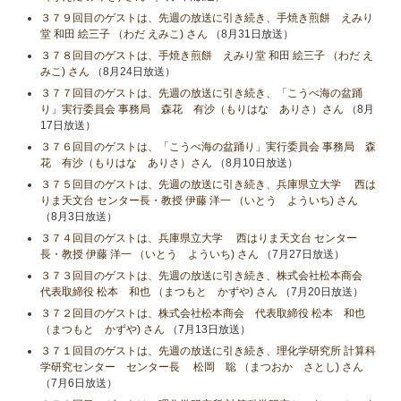
３７９回目のゲストは、先週の放送に引き続き、手焼き煎餅 えみり
堂 和田 絵三子 （わだ えみこ) さん
（8月31日放送）
３７８回目のゲストは、手焼き煎餅 えみり堂 和田 絵三子 （わだ え
みこ) さん
（8月24日放送）
３７７回目のゲストは、先週の放送に引き続き、「こうべ海の盆踊
り」実行委員会 事務局 森花 有沙（もりはな ありさ）さん
（8月
17日放送）
３７６回目のゲストは、「こうべ海の盆踊り」実行委員会 事務局 森
花 有沙（もりはな ありさ）さん
（8月10日放送）
３７５回目のゲストは、先週の放送に引き続き、兵庫県立大学 西は
りま天文台 センター長・教授 伊藤 洋一 （いとう よういち) さん
（8月3日放送）
３７４回目のゲストは、兵庫県立大学 西はりま天文台 センター
長・教授 伊藤 洋一 （いとう よういち) さん
（7月27日放送）
３７３回目のゲストは、先週の放送に引き続き、株式会社松本商会
代表取締役 松本 和也 （まつもと かずや) さん
（7月20日放送）
３７２回目のゲストは、株式会社松本商会 代表取締役 松本 和也
（まつもと かずや) さん
（7月13日放送）
３７１回目のゲストは、先週の放送に引き続き、理化学研究所 計算科
学研究センター センター長 松岡 聡 （まつおか さとし) さん
（7月6日放送）