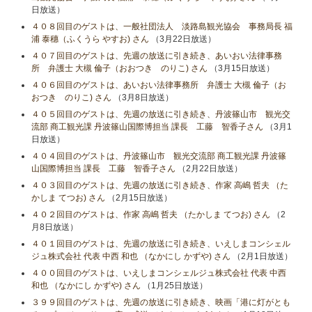
日放送）
４０８回目のゲストは、一般社団法人 淡路島観光協会 事務局長 福
浦 泰穗（ふくうら やすお) さん
（3月22日放送）
４０７回目のゲストは、先週の放送に引き続き、あいおい法律事務
所 弁護士 大槻 倫子（おおつき のりこ) さん
（3月15日放送）
４０６回目のゲストは、あいおい法律事務所 弁護士 大槻 倫子（お
おつき のりこ) さん
（3月8日放送）
４０５回目のゲストは、先週の放送に引き続き、丹波篠山市 観光交
流部 商工観光課 丹波篠山国際博担当 課長 工藤 智香子さん
（3月1
日放送）
４０４回目のゲストは、丹波篠山市 観光交流部 商工観光課 丹波篠
山国際博担当 課長 工藤 智香子さん
（2月22日放送）
４０３回目のゲストは、先週の放送に引き続き、作家 高嶋 哲夫 （た
かしま てつお) さん
（2月15日放送）
４０２回目のゲストは、作家 高嶋 哲夫 （たかしま てつお) さん
（2
月8日放送）
４０１回目のゲストは、先週の放送に引き続き、いえしまコンシェル
ジュ株式会社 代表 中西 和也 （なかにし かずや) さん
（2月1日放送）
４００回目のゲストは、いえしまコンシェルジュ株式会社 代表 中西
和也 （なかにし かずや) さん
（1月25日放送）
３９９回目のゲストは、先週の放送に引き続き、映画「港に灯がとも