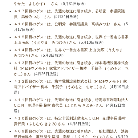
やかた よしかず） さん
（5月31日放送）
４１７回目のゲストは、先週の放送に引き続き、公明党 参議院議
員 高橋みつお さん
（5月24日放送）
４１６回目のゲストは、公明党 参議院議員 高橋みつお さん
（5
月17日放送）
４１５回目のゲストは、先週の放送に引き続き、世界で一番走る書家
上山 光広（うえやま みつひろ) さん
（5月10日放送）
４１４回目のゲストは、世界で一番走る書家 上山 光広（うえやま
みつひろ) さん
（5月3日放送）
４１３回目のゲストは、先週の放送に引き続き、梅本電機設備株式会
社（Placeウメモト）家電アドバイザー 梅本 千賀子 （うめもと ち
かこ) さん
（4月26日放送）
４１２回目のゲストは、梅本電機設備株式会社（Placeウメモト）家
電アドバイザー 梅本 千賀子 （うめもと ちかこ) さん
（4月19日放
送）
４１１回目のゲストは、先週の放送に引き続き、特定非営利活動法人
C.O.N 副理事長 藤村 貴代美（ふじむら きよみ) さん
（4月12日放
送）
４１０回目のゲストは、特定非営利活動法人 C.O.N 副理事長 藤村
貴代美（ふじむら きよみ) さん
（4月5日放送）
４０９回目のゲストは、先週の放送に引き続き、一般社団法人 淡路
島観光協会 事務局長 福浦 泰穗（ふくうら やすお) さん
（3月29