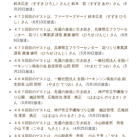
鈴木広史 （すずき ひろし）さんと 鈴木 彩（すずき あや）さん
（6
月20日放送）
４７２回目のゲストは、ファーマーズヤード 鈴木広史 （すずき ひろ
し）さん
（6月13日放送）
４７１回目のゲストは、先週の放送に引き続き、兵庫県立フラワーセ
ンター 花づくり事業課 課長 廣瀬 健司 （ひろせ けんじ）さん
（6月
6日放送）
４７０回目のゲストは、兵庫県立フラワーセンター 花づくり事業課
課長 廣瀬 健司 （ひろせ けんじ）さん
（5月30日放送）
４６９回目のゲストは、先週の放送に引き続き、一般社団法人 全国パ
ーキンソン病友の会 副支部長 山田 哲郎 （やまだ てつお）さん
（5
月23日放送）
４６８回目のゲストは、一般社団法人 全国パーキンソン病友の会 副
支部長 山田 哲郎 （やまだ てつお）さん
（5月16日放送）
４６７回目のゲストは、先週の放送に引き続き、、神戸市立平磯海づ
り公園 施設管理、広報担当 濱原 典正 （はまはら のりまさ）さ
ん
（5月9日放送）
４６６回目のゲストは、神戸市立平磯海づり公園 施設管理、広報担
当 濱原 典正 （はまはら のりまさ）さん
（5月2日放送）
４６５回目のゲストは、先週の放送に引き続き、小山助産所 所長
小山​ 千里（こやま ちさと）さん
（4月25日放送）
４６４回目のゲストは、小山助産所 所長 小山​ 千里（こやま ち