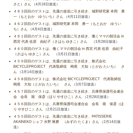
さと）さん
（4月18日放送）
４６３回目のゲストは、先週の放送に引き続き、城郭研究家 本岡 勇
一（もとおか ゆういち）さん
（4月11日放送）
４６２回目のゲストは、城郭研究家 本岡 勇一（もとおか ゆうい
ち）さん
（4月4日放送）
４６１回目のゲストは、先週の放送に引き続き、働くママの朝活会 in
西宮 代表 佐原 由紀子（さはら ゆきこ）さん
（3月28日放送）
４６０回目のゲストは、働くママの朝活会 in 西宮 代表 佐原 由紀子
（さはら ゆきこ）さん
（3月21日放送）
４５９回目のゲストは、先週の放送に引き続き、株式会社
BICYCLEPROJECT 代表取締役 栂尾 大知（とがお たいち） さ
ん
（3月14日放送）
４５８回目のゲストは、株式会社 BICYCLEPROJECT 代表取締役
栂尾 大知（とがお たいち） さん
（3月7日放送）
４５７回目のゲストは、先週の放送に引き続き、兵庫県保護司会連合
会 会長 堀 保彦（ほり やすひこ）さん
（2月28日放送）
４５６回目のゲストは、兵庫県保護司会連合会 会長 堀 保彦（ほ
り やすひこ）さん
（2月21日放送）
４５５回目のゲストは、先週の放送に引き続き、PATISSERIE
AKAINEKO シェフ 水野 琢磨 （みずの たくま）さん
（2月14日放
送）