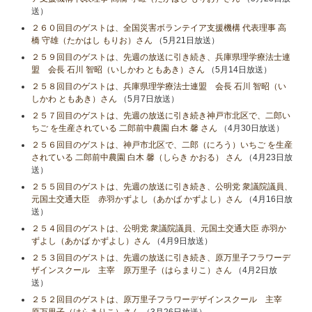
送）
２６０回目のゲストは、全国災害ボランテイア支援機構 代表理事 高
橋 守雄（たかはし もりお）さん
（5月21日放送）
２５９回目のゲストは、先週の放送に引き続き、兵庫県理学療法士連
盟 会長 石川 智昭（いしかわ ともあき）さん
（5月14日放送）
２５８回目のゲストは、兵庫県理学療法士連盟 会長 石川 智昭（い
しかわ ともあき）さん
（5月7日放送）
２５７回目のゲストは、先週の放送に引き続き神戸市北区で、二郎い
ちご を生産されている 二郎前中農園 白木 馨 さん
（4月30日放送）
２５６回目のゲストは、神戸市北区で、二郎（にろう）いちご を生産
されている 二郎前中農園 白木 馨（しらき かおる） さん
（4月23日放
送）
２５５回目のゲストは、先週の放送に引き続き、公明党 衆議院議員、
元国土交通大臣 赤羽かずよし（あかば かずよし）さん
（4月16日放
送）
２５４回目のゲストは、公明党 衆議院議員、元国土交通大臣 赤羽か
ずよし（あかば かずよし）さん
（4月9日放送）
２５３回目のゲストは、先週の放送に引き続き、原万里子フラワーデ
ザインスクール 主宰 原万里子（はらまりこ）さん
（4月2日放
送）
２５２回目のゲストは、原万里子フラワーデザインスクール 主宰