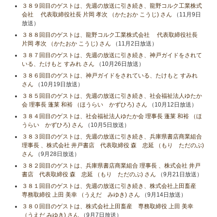
３８９回目のゲストは、先週の放送に引き続き、龍野コルク工業株式
会社 代表取締役社長 片岡 孝次 （かたおか こうじ) さん
（11月9日
放送）
３８８回目のゲストは、龍野コルク工業株式会社 代表取締役社長
片岡 孝次 （かたおか こうじ) さん
（11月2日放送）
３８７回目のゲストは、先週の放送に引き続き、神戸ガイドをされて
いる、たけもと すみれ さん
（10月26日放送）
３８６回目のゲストは、神戸ガイドをされている、たけもと すみれ
さん
（10月19日放送）
３８５回目のゲストは、先週の放送に引き続き、社会福祉法人ゆたか
会 理事長 蓬莱 和裕 （ほうらい かずひろ) さん
（10月12日放送）
３８４回目のゲストは、社会福祉法人ゆたか会 理事長 蓬莱 和裕 （ほ
うらい かずひろ) さん
（10月5日放送）
３８３回目のゲストは、先週の放送に引き続き、兵庫県書店商業組合
理事長 、株式会社 井戸書店 代表取締役 森 忠延 （もり ただのぶ)
さん
（9月28日放送）
３８２回目のゲストは、兵庫県書店商業組合 理事長 、株式会社 井戸
書店 代表取締役 森 忠延 （もり ただのぶ) さん
（9月21日放送）
３８１回目のゲストは、先週の放送に引き続き、株式会社上田畜産
専務取締役 上田 美幸 （うえだ みゆき) さん
（9月14日放送）
３８０回目のゲストは、株式会社上田畜産 専務取締役 上田 美幸
（うえだ みゆき) さん
（9月7日放送）