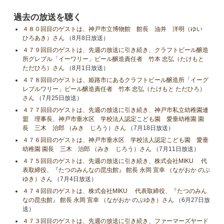
過去の放送を聴く
４８０回目のゲストは、神戸市立博物館 館長 油井 洋明（ゆい
ひろあき）さん
（8月8日放送）
４７９回目のゲストは、先週の放送に引き続き、クラフトビール醸造
所グレブル「イーワリー」ビール醸造責任者 竹本 忠弘（たけもと
ただひろ）さん
（8月1日放送）
４７８回目のゲストは、姫路市にあるクラフトビール醸造所「イーグ
レブルワリー」ビール醸造責任者 竹本 忠弘（たけもと ただひろ）
さん
（7月25日放送）
４７７回目のゲストは、先週の放送に引き続き、神戸市私立幼稚園連
盟 理事長、神戸市垂水区 学校法人認定こども園 愛垂幼稚園 園
長 三木 治郎 （みき じろう）さん
（7月18日放送）
４７６回目のゲストは、神戸市垂水区 学校法人認定こども園 愛垂
幼稚園 園長 三木 治郎 （みき じろう）さん
（7月11日放送）
４７５回目のゲストは、先週の放送に引き続き、株式会社MIKU 代
表取締役、『たつのみんなの昆虫館』 館長 永岡 宣幸 （ながおか のぶ
ゆき）さん
（7月4日放送）
４７４回目のゲストは、株式会社MIKU 代表取締役、『たつのみん
なの昆虫館』 館長 永岡 宣幸 （ながおか のぶゆき）さん
（6月27日放
送）
４７３回目のゲストは、先週の放送に引き続き、ファーマーズヤード