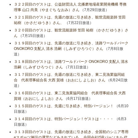
３２２回目のゲストは、公益財団法人 北播磨地場産業開発機構 専務
理事 山口 尚美（やまぐち なおみ）さん
（7月29日放送）
３２１回目のゲストは、先週の放送に引き続き、観世流能楽師 笠田
祐樹 （かさだ ゆうき）さん、
（7月22日放送）
３２０回目のゲストは、観世流能楽師 笠田 祐樹 （かさだ ゆうき）さ
ん
（7月15日放送）
３１９回目のゲストは、先週の放送に引き続き、淡路ワールドパーク
ONOKORO 支配人 清水 浩嗣（しみず ひろつぐ）さん
（7月8日放
送）
３１８回目のゲストは、淡路ワールドパーク ONOKORO 支配人 清水
浩嗣（しみず ひろつぐ）さん
（7月1日放送）
３１７回目のゲストは、先週の放送に引き続き、東二見漁業協同組
合 代表理事組合長 大西 賀雄（おおにし よしお）さん
（6月24日放
送）
３１６回目のゲストは、東二見漁業協同組合 代表理事組合長 大西
賀雄（おおにし よしお）さん
（6月17日放送）
３１５回目のゲストは、先週に引き続き、特別バージョン！
（6月10
日放送）
３１４回目のゲストは、特別バージョン！ゲストは・・・・
（6月3
日放送）
３１３回目のゲストは、先週の放送に引き続き、全国初のシニア専用
eスポーツ施設の運営などをされている 、合同会社ISRパーソネル 代