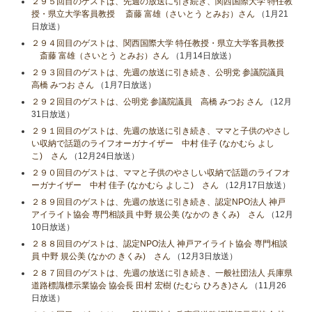
２９５回目のゲストは、先週の放送に引き続き、関西国際大学 特任教
授・県立大学客員教授 斎藤 富雄（さいとう とみお）さん
（1月21
日放送）
２９４回目のゲストは、関西国際大学 特任教授・県立大学客員教授
斎藤 富雄（さいとう とみお）さん
（1月14日放送）
２９３回目のゲストは、先週の放送に引き続き、公明党 参議院議員
高橋 みつお さん
（1月7日放送）
２９２回目のゲストは、公明党 参議院議員 高橋 みつお さん
（12月
31日放送）
２９１回目のゲストは、先週の放送に引き続き、ママと子供のやさし
い収納で話題のライフオーガナイザー 中村 佳子 (なかむら よし
こ) さん
（12月24日放送）
２９０回目のゲストは、ママと子供のやさしい収納で話題のライフオ
ーガナイザー 中村 佳子 (なかむら よしこ) さん
（12月17日放送）
２８９回目のゲストは、先週の放送に引き続き、認定NPO法人 神戸
アイライト協会 専門相談員 中野 規公美 (なかの きくみ) さん
（12月
10日放送）
２８８回目のゲストは、認定NPO法人 神戸アイライト協会 専門相談
員 中野 規公美 (なかの きくみ) さん
（12月3日放送）
２８７回目のゲストは、先週の放送に引き続き、一般社団法人 兵庫県
道路標識標示業協会 協会長 田村 宏樹 (たむら ひろき)さん
（11月26
日放送）