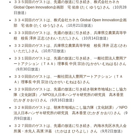
３３５回目のゲストは、先週の放送に引き続き、株式会社カネカ
Global Open Innovation企画部 宅 佑奈 (たく ゆうな) さん
（10月28
日放送）
３３４回目のゲストは、株式会社カネカ Global Open Innovation企画
部 宅 佑奈 (たく ゆうな) さん
（10月21日放送）
３３３回目のゲストは、先週の放送に引き続き、兵庫県立農業高等学
校 校長 澤井 正志 (さわい ただし) さん
（10月14日放送）
３３２回目のゲストは、兵庫県立農業高等学校 校長 澤井 正志 (さわ
い ただし) さん
（10月7日放送）
３３１回目のゲストは、先週の放送に引き続き、一般社団法人豊岡ア
ートアクション（ＴＡＡ）理事長 中貝 宗治 (なかがい むねはる) さん
（9月30日放送）
３３０回目のゲストは、一般社団法人豊岡アートアクション（ＴＡ
Ａ）理事長 中貝 宗治 (なかがい むねはる) さん
３２９回目のゲストは、先週の放送に引き続き朝来市地域おこし協力
隊（文化財課）／NPO法人日本ハンザキ研究所の研究員 高木香里
(たかぎ かおり) さん
（9月16日放送）
３２８回目のゲストは、朝来市地域おこし協力隊（文化財課）／NPO
法人日本ハンザキ研究所の研究員 高木香里 (たかぎ かおり) さん
（9
月9日放送）
３２７回目のゲストは、先週の放送に引き続き、内海水先区水先人会
所属・水先人 高濱 洋嘉 （たかはま ひろよし）さん
（9月2日放送）