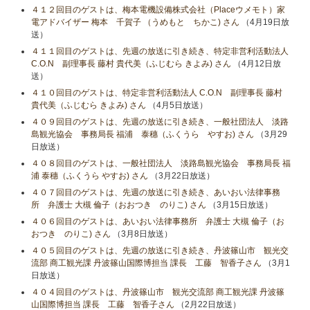
４１２回目のゲストは、梅本電機設備株式会社（Placeウメモト）家
電アドバイザー 梅本 千賀子 （うめもと ちかこ) さん
（4月19日放
送）
４１１回目のゲストは、先週の放送に引き続き、特定非営利活動法人
C.O.N 副理事長 藤村 貴代美（ふじむら きよみ) さん
（4月12日放
送）
４１０回目のゲストは、特定非営利活動法人 C.O.N 副理事長 藤村
貴代美（ふじむら きよみ) さん
（4月5日放送）
４０９回目のゲストは、先週の放送に引き続き、一般社団法人 淡路
島観光協会 事務局長 福浦 泰穗（ふくうら やすお) さん
（3月29
日放送）
４０８回目のゲストは、一般社団法人 淡路島観光協会 事務局長 福
浦 泰穗（ふくうら やすお) さん
（3月22日放送）
４０７回目のゲストは、先週の放送に引き続き、あいおい法律事務
所 弁護士 大槻 倫子（おおつき のりこ) さん
（3月15日放送）
４０６回目のゲストは、あいおい法律事務所 弁護士 大槻 倫子（お
おつき のりこ) さん
（3月8日放送）
４０５回目のゲストは、先週の放送に引き続き、丹波篠山市 観光交
流部 商工観光課 丹波篠山国際博担当 課長 工藤 智香子さん
（3月1
日放送）
４０４回目のゲストは、丹波篠山市 観光交流部 商工観光課 丹波篠
山国際博担当 課長 工藤 智香子さん
（2月22日放送）