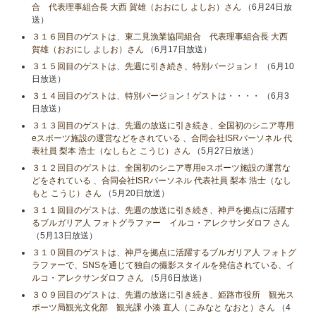
合 代表理事組合長 大西 賀雄（おおにし よしお）さん
（6月24日放
送）
３１６回目のゲストは、東二見漁業協同組合 代表理事組合長 大西
賀雄（おおにし よしお）さん
（6月17日放送）
３１５回目のゲストは、先週に引き続き、特別バージョン！
（6月10
日放送）
３１４回目のゲストは、特別バージョン！ゲストは・・・・
（6月3
日放送）
３１３回目のゲストは、先週の放送に引き続き、全国初のシニア専用
eスポーツ施設の運営などをされている 、合同会社ISRパーソネル 代
表社員 梨本 浩士（なしもと こうじ）さん
（5月27日放送）
３１２回目のゲストは、全国初のシニア専用eスポーツ施設の運営な
どをされている 、合同会社ISRパーソネル 代表社員 梨本 浩士（なし
もと こうじ）さん
（5月20日放送）
３１１回目のゲストは、先週の放送に引き続き、神戸を拠点に活躍す
るブルガリア人 フォトグラファー イルコ・アレクサンダロフ さん
（5月13日放送）
３１０回目のゲストは、神戸を拠点に活躍するブルガリア人 フォトグ
ラファーで、SNSを通じて独自の撮影スタイルを発信されている、イ
ルコ・アレクサンダロフ さん
（5月6日放送）
３０９回目のゲストは、先週の放送に引き続き、姫路市役所 観光ス
ポーツ局観光文化部 観光課 小湊 直人（こみなと なおと）さん
（4