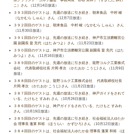
こ）さん
（12月14日放送）
３９３回目のゲストは、先週の放送に引き続き、朝来食品 中村 峻
（なかむら しゅん） さん
（12月7日放送）
３９２回目のゲストは、朝来食品 中村 峻（なかむら しゅん） さん
（11月30日放送）
３９１回目のゲストは、先週の放送に引き続き、神戸市立須磨離宮公
園 副園長 畠 充代（はた みつよ）さん
（11月23日放送）
３９０回目のゲストは、神戸市立須磨離宮公園 副園長 畠 充代（はた
みつよ）さん
（11月16日放送）
３８９回目のゲストは、先週の放送に引き続き、龍野コルク工業株式
会社 代表取締役社長 片岡 孝次 （かたおか こうじ) さん
（11月9日
放送）
３８８回目のゲストは、龍野コルク工業株式会社 代表取締役社長
片岡 孝次 （かたおか こうじ) さん
（11月2日放送）
３８７回目のゲストは、先週の放送に引き続き、神戸ガイドをされて
いる、たけもと すみれ さん
（10月26日放送）
３８６回目のゲストは、神戸ガイドをされている、たけもと すみれ
さん
（10月19日放送）
３８５回目のゲストは、先週の放送に引き続き、社会福祉法人ゆたか
会 理事長 蓬莱 和裕 （ほうらい かずひろ) さん
（10月12日放送）
３８４回目のゲストは、社会福祉法人ゆたか会 理事長 蓬莱 和裕 （ほ