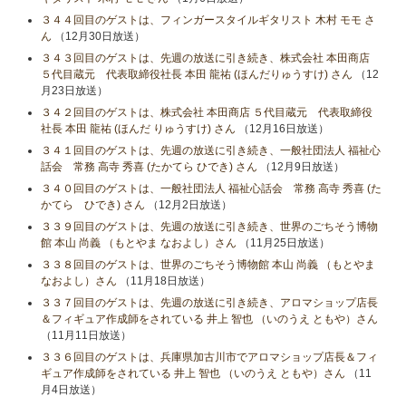
３４４回目のゲストは、フィンガースタイルギタリスト 木村 モモ さ
ん
（12月30日放送）
３４３回目のゲストは、先週の放送に引き続き、株式会社 本田商店
５代目蔵元 代表取締役社長 本田 龍祐 (ほんだりゅうすけ) さん
（12
月23日放送）
３４２回目のゲストは、株式会社 本田商店 ５代目蔵元 代表取締役
社長 本田 龍祐 (ほんだ りゅうすけ) さん
（12月16日放送）
３４１回目のゲストは、先週の放送に引き続き、一般社団法人 福祉心
話会 常務 高寺 秀喜 (たかてら ひでき) さん
（12月9日放送）
３４０回目のゲストは、一般社団法人 福祉心話会 常務 高寺 秀喜 (た
かてら ひでき) さん
（12月2日放送）
３３９回目のゲストは、先週の放送に引き続き、世界のごちそう博物
館 本山 尚義 （もとやま なおよし）さん
（11月25日放送）
３３８回目のゲストは、世界のごちそう博物館 本山 尚義 （もとやま
なおよし）さん
（11月18日放送）
３３７回目のゲストは、先週の放送に引き続き、アロマショップ店長
＆フィギュア作成師をされている 井上 智也 （いのうえ ともや）さん
（11月11日放送）
３３６回目のゲストは、兵庫県加古川市でアロマショップ店長＆フィ
ギュア作成師をされている 井上 智也 （いのうえ ともや）さん
（11
月4日放送）