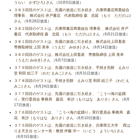
うらい かずひろ) さん
（10月5日放送）
３８３回目のゲストは、先週の放送に引き続き、兵庫県書店商業組合
理事長 、株式会社 井戸書店 代表取締役 森 忠延 （もり ただのぶ)
さん
（9月28日放送）
３８２回目のゲストは、兵庫県書店商業組合 理事長 、株式会社 井戸
書店 代表取締役 森 忠延 （もり ただのぶ) さん
（9月21日放送）
３８１回目のゲストは、先週の放送に引き続き、株式会社上田畜産
専務取締役 上田 美幸 （うえだ みゆき) さん
（9月14日放送）
３８０回目のゲストは、株式会社上田畜産 専務取締役 上田 美幸
（うえだ みゆき) さん
（9月7日放送）
３７９回目のゲストは、先週の放送に引き続き、手焼き煎餅 えみり
堂 和田 絵三子 （わだ えみこ) さん
（8月31日放送）
３７８回目のゲストは、手焼き煎餅 えみり堂 和田 絵三子 （わだ え
みこ) さん
（8月24日放送）
３７７回目のゲストは、先週の放送に引き続き、「こうべ海の盆踊
り」実行委員会 事務局 森花 有沙（もりはな ありさ）さん
（8月
17日放送）
３７６回目のゲストは、「こうべ海の盆踊り」実行委員会 事務局 森
花 有沙（もりはな ありさ）さん
（8月10日放送）
３７５回目のゲストは、先週の放送に引き続き、兵庫県立大学 西は
りま天文台 センター長・教授 伊藤 洋一 （いとう よういち) さん
（8月3日放送）