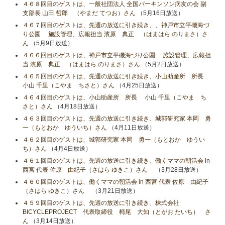
４６８回目のゲストは、一般社団法人 全国パーキンソン病友の会 副
支部長 山田 哲郎 （やまだ てつお）さん
（5月16日放送）
４６７回目のゲストは、先週の放送に引き続き、、神戸市立平磯海づ
り公園 施設管理、広報担当 濱原 典正 （はまはら のりまさ）さ
ん
（5月9日放送）
４６６回目のゲストは、神戸市立平磯海づり公園 施設管理、広報担
当 濱原 典正 （はまはら のりまさ）さん
（5月2日放送）
４６５回目のゲストは、先週の放送に引き続き、小山助産所 所長
小山​ 千里（こやま ちさと）さん
（4月25日放送）
４６４回目のゲストは、小山助産所 所長 小山​ 千里（こやま ち
さと）さん
（4月18日放送）
４６３回目のゲストは、先週の放送に引き続き、城郭研究家 本岡 勇
一（もとおか ゆういち）さん
（4月11日放送）
４６２回目のゲストは、城郭研究家 本岡 勇一（もとおか ゆうい
ち）さん
（4月4日放送）
４６１回目のゲストは、先週の放送に引き続き、働くママの朝活会 in
西宮 代表 佐原 由紀子（さはら ゆきこ）さん
（3月28日放送）
４６０回目のゲストは、働くママの朝活会 in 西宮 代表 佐原 由紀子
（さはら ゆきこ）さん
（3月21日放送）
４５９回目のゲストは、先週の放送に引き続き、株式会社
BICYCLEPROJECT 代表取締役 栂尾 大知（とがお たいち） さ
ん
（3月14日放送）