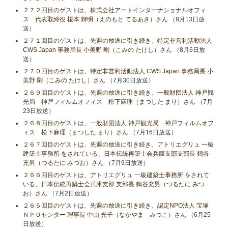
２７２回目のゲストは、株式会社アートインターナショナルオフィ
ス 代表取締役 榎本 輝明（えのもと てるあき）さん
（8月13日放
送）
２７１回目のゲストは、先週の放送に引き続き、特定非営利活動法人
CWS Japan 事務局長 小美野 剛（こみの たけし）さん
（8月6日放
送）
２７０回目のゲストは、特定非営利活動法人 CWS Japan 事務局長 小
美野 剛（こみの たけし）さん
（7月30日放送）
２６９回目のゲストは、先週の放送に引き続き、一般財団法人 神戸観
光局 神戸フィルムオフィス 松下麻理（まつした まり）さん
（7月
23日放送）
２６８回目のゲストは、一般財団法人 神戸観光局 神戸フィルムオフ
ィス 松下麻理（まつした まり）さん
（7月16日放送）
２６７回目のゲストは、先週の放送に引き続き、アトリエグリュ 一級
建築士事務所 をされている、日本伝統再築士会兵庫支部支部長 鶴谷
充男（つるたに みつお）さん
（7月9日放送）
２６６回目のゲストは、アトリエグリュ 一級建築士事務所 をされて
いる、日本伝統再築士会兵庫支部 支部長 鶴谷充男（つるたに みつ
お）さん
（7月2日放送）
２６５回目のゲストは、先週の放送に引き続き、認定NPO法人 宝塚
ＮＰＯセンター 理事長 中山 光子（なかやま みつこ）さん
（6月25
日放送）