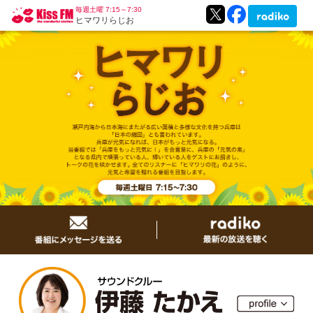
毎週土曜 7:15～7:30
ヒマワリらじお