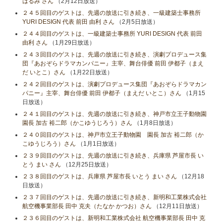
はるみ さん
（2月12日放送）
２４５回目のゲストは、先週の放送に引き続き、一級建築士事務所
YURI DESIGN 代表 前田 由利 さん
（2月5日放送）
２４４回目のゲストは、一級建築士事務所 YURI DESIGN 代表 前田
由利 さん
（1月29日放送）
２４３回目のゲストは、先週の放送に引き続き、演劇プロデュース集
団『あおぞらドラマカンパニー』主宰、舞台俳優 前田 伊都子（まえ
だ いとこ）さん
（1月22日放送）
２４２回目のゲストは、演劇プロデュース集団『あおぞらドラマカン
パニー』主宰、舞台俳優 前田 伊都子（まえだ いとこ）さん
（1月15
日放送）
２４１回目のゲストは、先週の放送に引き続き、神戸市立王子動物園
園長 加古 裕二郎（かこゆうじろう）さん
（1月8日放送）
２４０回目のゲストは、神戸市立王子動物園 園長 加古 裕二郎（か
こゆうじろう）さん
（1月1日放送）
２３９回目のゲストは、先週の放送に引き続き、兵庫県 芦屋市長 い
とう まい さん
（12月25日放送）
２３８回目のゲストは、兵庫県 芦屋市長 いとう まい さん
（12月18
日放送）
２３７回目のゲストは、先週の放送に引き続き、新明和工業株式会社
航空機事業部長 田中 克夫（たなか かつお）さん
（12月11日放送）
２３６回目のゲストは、新明和工業株式会社 航空機事業部長 田中 克