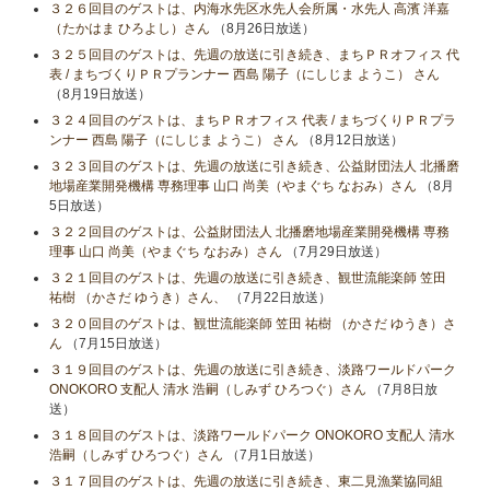
３２６回目のゲストは、内海水先区水先人会所属・水先人 高濱 洋嘉
（たかはま ひろよし）さん
（8月26日放送）
３２５回目のゲストは、先週の放送に引き続き、まちＰＲオフィス 代
表 / まちづくりＰＲプランナー 西島 陽子（にしじま ようこ） さん
（8月19日放送）
３２４回目のゲストは、まちＰＲオフィス 代表 / まちづくりＰＲプラ
ンナー 西島 陽子（にしじま ようこ） さん
（8月12日放送）
３２３回目のゲストは、先週の放送に引き続き、公益財団法人 北播磨
地場産業開発機構 専務理事 山口 尚美（やまぐち なおみ）さん
（8月
5日放送）
３２２回目のゲストは、公益財団法人 北播磨地場産業開発機構 専務
理事 山口 尚美（やまぐち なおみ）さん
（7月29日放送）
３２１回目のゲストは、先週の放送に引き続き、観世流能楽師 笠田
祐樹 （かさだ ゆうき）さん、
（7月22日放送）
３２０回目のゲストは、観世流能楽師 笠田 祐樹 （かさだ ゆうき）さ
ん
（7月15日放送）
３１９回目のゲストは、先週の放送に引き続き、淡路ワールドパーク
ONOKORO 支配人 清水 浩嗣（しみず ひろつぐ）さん
（7月8日放
送）
３１８回目のゲストは、淡路ワールドパーク ONOKORO 支配人 清水
浩嗣（しみず ひろつぐ）さん
（7月1日放送）
３１７回目のゲストは、先週の放送に引き続き、東二見漁業協同組