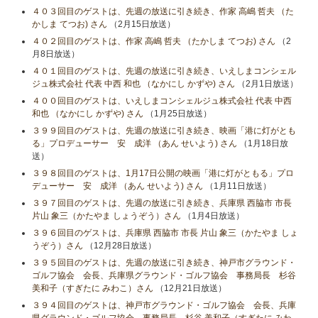
４０３回目のゲストは、先週の放送に引き続き、作家 高嶋 哲夫 （た
かしま てつお) さん
（2月15日放送）
４０２回目のゲストは、作家 高嶋 哲夫 （たかしま てつお) さん
（2
月8日放送）
４０１回目のゲストは、先週の放送に引き続き、いえしまコンシェル
ジュ株式会社 代表 中西 和也 （なかにし かずや) さん
（2月1日放送）
４００回目のゲストは、いえしまコンシェルジュ株式会社 代表 中西
和也 （なかにし かずや) さん
（1月25日放送）
３９９回目のゲストは、先週の放送に引き続き、映画「港に灯がとも
る」プロデューサー 安 成洋 （あん せいよう) さん
（1月18日放
送）
３９８回目のゲストは、1月17日公開の映画「港に灯がともる」プロ
デューサー 安 成洋 （あん せいよう) さん
（1月11日放送）
３９７回目のゲストは、先週の放送に引き続き、兵庫県 西脇市 市長
片山 象三（かたやま しょうぞう）さん
（1月4日放送）
３９６回目のゲストは、兵庫県 西脇市 市長 片山 象三（かたやま しょ
うぞう）さん
（12月28日放送）
３９５回目のゲストは、先週の放送に引き続き、神戸市グラウンド・
ゴルフ協会 会長、兵庫県グラウンド・ゴルフ協会 事務局長 杉谷
美和子（すぎたに みわこ）さん
（12月21日放送）
３９４回目のゲストは、神戸市グラウンド・ゴルフ協会 会長、兵庫
県グラウンド・ゴルフ協会 事務局長 杉谷 美和子（すぎたに みわ