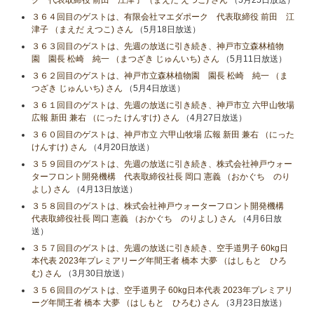
３６４回目のゲストは、有限会社マエダポーク 代表取締役 前田 江
津子 （まえだ えつこ) さん
（5月18日放送）
３６３回目のゲストは、先週の放送に引き続き、神戸市立森林植物
園 園長 松崎 純一 （まつざき じゅんいち) さん
（5月11日放送）
３６２回目のゲストは、神戸市立森林植物園 園長 松崎 純一 （ま
つざき じゅんいち) さん
（5月4日放送）
３６１回目のゲストは、先週の放送に引き続き、神戸市立 六甲山牧場
広報 新田 兼右 （にった けんすけ) さん
（4月27日放送）
３６０回目のゲストは、神戸市立 六甲山牧場 広報 新田 兼右 （にった
けんすけ) さん
（4月20日放送）
３５９回目のゲストは、先週の放送に引き続き、株式会社神戸ウォー
ターフロント開発機構 代表取締役社長 岡口 憲義 （おかぐち のり
よし) さん
（4月13日放送）
３５８回目のゲストは、株式会社神戸ウォーターフロント開発機構
代表取締役社長 岡口 憲義 （おかぐち のりよし) さん
（4月6日放
送）
３５７回目のゲストは、先週の放送に引き続き、空手道男子 60kg日
本代表 2023年プレミアリーグ年間王者 橋本 大夢 （はしもと ひろ
む) さん
（3月30日放送）
３５６回目のゲストは、空手道男子 60kg日本代表 2023年プレミアリ
ーグ年間王者 橋本 大夢 （はしもと ひろむ) さん
（3月23日放送）