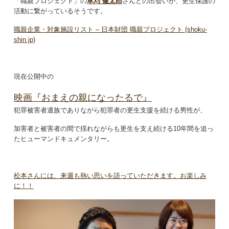
「職親プロジェクト」の
草刈 健太郎
さんとの出会いが、更生保護の
活動に繋がっているそうです。
職親企業・対象施設リスト – 日本財団 職親プロジェクト (shoku-
shin.jp)
現在公開中の
映画『おまえの親になったるで』
犯罪被害者遺族でありながら犯罪者の更生支援を続ける男性が、
加害者と被害者の間で揺れながらも更生を支え続ける10年間を追っ
たヒューマンドキュメンタリー。
松本さんには、来週も熱い思いを語っていただきます。お楽しみ
に！！