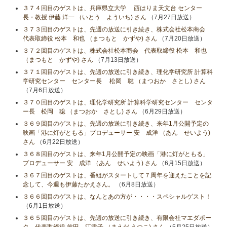
３７４回目のゲストは、兵庫県立大学 西はりま天文台 センター
長・教授 伊藤 洋一 （いとう よういち) さん
（7月27日放送）
３７３回目のゲストは、先週の放送に引き続き、株式会社松本商会
代表取締役 松本 和也 （まつもと かずや) さん
（7月20日放送）
３７２回目のゲストは、株式会社松本商会 代表取締役 松本 和也
（まつもと かずや) さん
（7月13日放送）
３７１回目のゲストは、先週の放送に引き続き、理化学研究所 計算科
学研究センター センター長 松岡 聡 （まつおか さとし) さん
（7月6日放送）
３７０回目のゲストは、理化学研究所 計算科学研究センター センタ
ー長 松岡 聡 （まつおか さとし) さん
（6月29日放送）
３６９回目のゲストは、先週の放送に引き続き、来年1月公開予定の
映画「港に灯がともる」プロデューサー 安 成洋 （あん せいよう)
さん
（6月22日放送）
３６８回目のゲストは、来年1月公開予定の映画「港に灯がともる」
プロデューサー 安 成洋 （あん せいよう) さん
（6月15日放送）
３６７回目のゲストは、番組がスタートして７周年を迎えたことを記
念して、今週も伊藤たかえさん。
（6月8日放送）
３６６回目のゲストは、なんとあの方が・・・・スペシャルゲスト！
（6月1日放送）
３６５回目のゲストは、先週の放送に引き続き、有限会社マエダポー
ク 代表取締役 前田 江津子 （まえだ えつこ) さん
（5月25日放送）