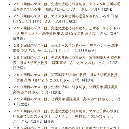
２９９回目のゲストは、先週の放送に引き続き、マイスタ加古川の運
営をされている 中田 成紀 (なかた しげき) さん
（2月18日放送）
２９８回目のゲストは、マイスタ加古川の運営をされている 中田 成
紀 (なかた しげき) さん
（2月11日放送）
２９７回目のゲストは、先週の放送に引き続き、三木ホースランドパ
ーク 馬事センター 馬事部長 中込 治 (なかごみ おさむ) さん
（2月4
日放送）
２９６回目のゲストは、三木ホースランドパーク 馬事センター 馬事
部長 中込 治 (なかごみ おさむ) さん
（1月28日放送）
２９５回目のゲストは、先週の放送に引き続き、関西国際大学 特任教
授・県立大学客員教授 斎藤 富雄（さいとう とみお）さん
（1月21
日放送）
２９４回目のゲストは、関西国際大学 特任教授・県立大学客員教授
斎藤 富雄（さいとう とみお）さん
（1月14日放送）
２９３回目のゲストは、先週の放送に引き続き、公明党 参議院議員
高橋 みつお さん
（1月7日放送）
２９２回目のゲストは、公明党 参議院議員 高橋 みつお さん
（12月
31日放送）
２９１回目のゲストは、先週の放送に引き続き、ママと子供のやさし
い収納で話題のライフオーガナイザー 中村 佳子 (なかむら よし
こ) さん
（12月24日放送）
２９０回目のゲストは、ママと子供のやさしい収納で話題のライフオ