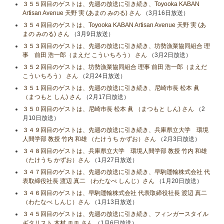
３５５回目のゲストは、先週の放送に引き続き、Toyooka KABAN
Artisan Avenue 天野 実 (あまの みのる) さん
（3月16日放送）
３５４回目のゲストは、Toyooka KABAN Artisan Avenue 天野 実 (あ
まの みのる) さん
（3月9日放送）
３５３回目のゲストは、先週の放送に引き続き、坊勢漁業協同組合 理
事 前田 浩一郎（まえだ こういちろう） さん
（3月2日放送）
３５２回目のゲストは、坊勢漁業協同組合 理事 前田 浩一郎（まえだ
こういちろう） さん
（2月24日放送）
３５１回目のゲストは、先週の放送に引き続き、尼崎市長 松本 眞
（まつもと しん) さん
（2月17日放送）
３５０回目のゲストは、尼崎市長 松本 眞 （まつもと しん) さん
（2
月10日放送）
３４９回目のゲストは、先週の放送に引き続き、兵庫県立大学 環境
人間学部 教授 竹内 和雄 （たけうち かずお）さん
（2月3日放送）
３４８回目のゲストは、兵庫県立大学 環境人間学部 教授 竹内 和雄
（たけうち かずお）さん
（1月27日放送）
３４７回目のゲストは、先週の放送に引き続き、早駒運輸株式会社 代
表取締役社長 渡辺 真二 （わたなべ しんじ）さん
（1月20日放送）
３４６回目のゲストは、早駒運輸株式会社 代表取締役社長 渡辺 真二
（わたなべ しんじ）さん
（1月13日放送）
３４５回目のゲストは、先週の放送に引き続き、フィンガースタイル
ギタリスト 木村 モモ さん
（1月6日放送）