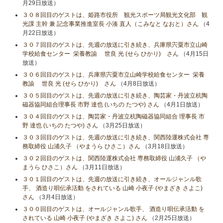
月29日放送）
３０８回目のゲストは、姫路市役所 観光スポーツ局観光文化部 観
光課 主幹 兼 記念事業推進室長 小湊 直人（こみなと なおと）さん
（4
月22日放送）
３０７回目のゲストは、先週の放送に引き続き、兵庫県宍粟市立山崎
学校給食センター 栄養教諭 世良 光 (せら ひかり) さん
（4月15日
放送）
３０６回目のゲストは、兵庫県宍粟市立山崎学校給食センター 栄養
教諭 世良 光 (せら ひかり) さん
（4月8日放送）
３０５回目のゲストは、先週の放送に引き続き、陶芸家・丹波立杭陶
磁器協同組合理事長 市野 達也 (いちの たつや) さん
（4月1日放送）
３０４回目のゲストは、陶芸家・丹波立杭陶磁器協同組合 理事長 市
野 達也 (いちの たつや) さん
（3月25日放送）
３０３回目のゲストは、先週の放送に引き続き、関西陸運株式会社 専
務取締役 山浦久子 （やまうら ひさこ）さん
（3月18日放送）
３０２回目のゲストは、関西陸運株式会社 専務取締役 山浦久子 （や
まうら ひさこ）さん
（3月11日放送）
３０１回目のゲストは、先週の放送に引き続き、オールジャンル歌
手、 酒造り唄伝承活動 をされている 山崎 小夜子 (やまざき さよこ)
さん
（3月4日放送）
３００回目のゲストは、オールジャンル歌手、 酒造り唄伝承活動 を
されている 山崎 小夜子 (やまざき さよこ) さん
（2月25日放送）