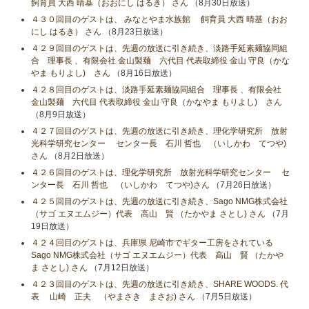
飼育員 大西 晴基（おおにし はるき） さん
（8月30日放送）
４３０回目のゲストは、 みなとやま水族館 飼育員 大西 晴基（おお
にし はるき） さん
（8月23日放送）
４２９回目のゲストは、先週の放送に引き続き、淡路手延素麺協同組
合 理事長 、有限会社 金山製麺 六代目 代表取締役 金山 守良（かな
やま もりよし) さん
（8月16日放送）
４２８回目のゲストは、淡路手延素麺協同組合 理事長 、有限会社
金山製麺 六代目 代表取締役 金山 守良（かなやま もりよし) さん
（8月9日放送）
４２７回目のゲストは、先週の放送に引き続き、理化学研究所 放射
光科学研究センター センター長 石川 哲也 （いしかわ てつや)
さん
（8月2日放送）
４２６回目のゲストは、理化学研究所 放射光科学研究センター セ
ンター長 石川 哲也 （いしかわ てつや)さん
（7月26日放送）
４２５回目のゲストは、先週の放送に引き続き、Sago NMG株式会社
（サゴ エヌエムジー）代表 高山 賢 （たかやま さとし) さん
（7月
19日放送）
４２４回目のゲストは、兵庫県 尼崎市でギター工房をされている
Sago NMG株式会社（サゴ エヌエムジー）代表 高山 賢 （たかや
ま さとし) さん
（7月12日放送）
４２３回目のゲストは、先週の放送に引き続き、SHARE WOODS. 代
表 山崎 正夫 （やまさき まさお) さん
（7月5日放送）