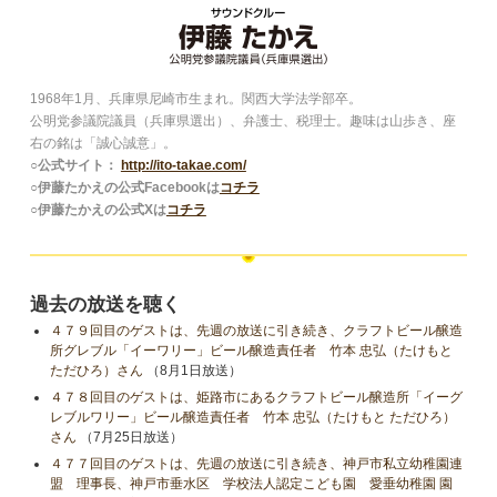
1968年1月、兵庫県尼崎市生まれ。関西大学法学部卒。
公明党参議院議員（兵庫県選出）、弁護士、税理士。趣味は山歩き、座
右の銘は「誠心誠意」。
○公式サイト：
http://ito-takae.com/
○伊藤たかえの公式Facebookは
コチラ
○伊藤たかえの公式Xは
コチラ
過去の放送を聴く
４７９回目のゲストは、先週の放送に引き続き、クラフトビール醸造
所グレブル「イーワリー」ビール醸造責任者 竹本 忠弘（たけもと
ただひろ）さん
（8月1日放送）
４７８回目のゲストは、姫路市にあるクラフトビール醸造所「イーグ
レブルワリー」ビール醸造責任者 竹本 忠弘（たけもと ただひろ）
さん
（7月25日放送）
４７７回目のゲストは、先週の放送に引き続き、神戸市私立幼稚園連
盟 理事長、神戸市垂水区 学校法人認定こども園 愛垂幼稚園 園