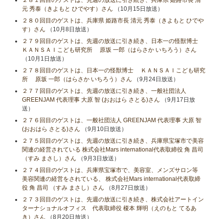
元 秀泰（きよもと ひでやす）さん
（10月15日放送）
２８０回目のゲストは、兵庫県 姫路市長 清元 秀泰（きよもと ひでや
す）さん
（10月8日放送）
２７９回目のゲストは、先週の放送に引き続き、日本一の怪獣博士
ＫＡＮＳＡＩこども研究所 原坂 一郎（はらさか いちろう）さん
（10月1日放送）
２７８回目のゲストは、日本一の怪獣博士 ＫＡＮＳＡＩこども研究
所 原坂 一郎（はらさか いちろう）さん
（9月24日放送）
２７７回目のゲストは、先週の放送に引き続き、一般社団法人
GREENJAM 代表理事 大原 智 (おおはら さとる)さん
（9月17日放
送）
２７６回目のゲストは、一般社団法人 GREENJAM 代表理事 大原 智
(おおはら さとる)さん
（9月10日放送）
２７５回目のゲストは、先週の放送に引き続き、兵庫県宝塚市で美容
関連の経営されている 株式会社Mars international代表取締役 角 昌司
（すみ まさし）さん
（9月3日放送）
２７４回目のゲストは、兵庫県宝塚市で、美容室、メンズサロン等
美容関連の経営をされている、 株式会社Mars international代表取締
役 角 昌司 （すみ まさし）さん
（8月27日放送）
２７３回目のゲストは、先週の放送に引き続き、株式会社アートイン
ターナショナルオフィス 代表取締役 榎本 輝明（えのもと てるあ
き）さん
（8月20日放送）