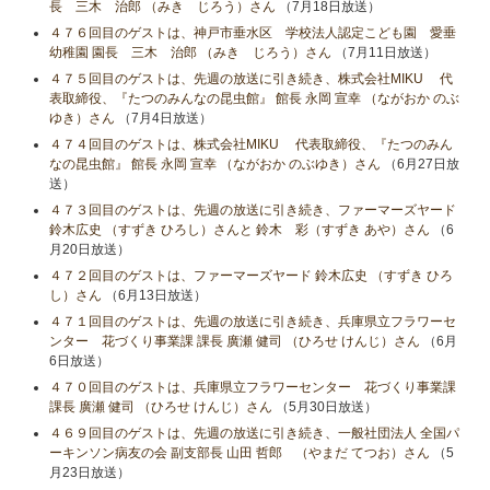
長 三木 治郎 （みき じろう）さん
（7月18日放送）
４７６回目のゲストは、神戸市垂水区 学校法人認定こども園 愛垂
幼稚園 園長 三木 治郎 （みき じろう）さん
（7月11日放送）
４７５回目のゲストは、先週の放送に引き続き、株式会社MIKU 代
表取締役、『たつのみんなの昆虫館』 館長 永岡 宣幸 （ながおか のぶ
ゆき）さん
（7月4日放送）
４７４回目のゲストは、株式会社MIKU 代表取締役、『たつのみん
なの昆虫館』 館長 永岡 宣幸 （ながおか のぶゆき）さん
（6月27日放
送）
４７３回目のゲストは、先週の放送に引き続き、ファーマーズヤード
鈴木広史 （すずき ひろし）さんと 鈴木 彩（すずき あや）さん
（6
月20日放送）
４７２回目のゲストは、ファーマーズヤード 鈴木広史 （すずき ひろ
し）さん
（6月13日放送）
４７１回目のゲストは、先週の放送に引き続き、兵庫県立フラワーセ
ンター 花づくり事業課 課長 廣瀬 健司 （ひろせ けんじ）さん
（6月
6日放送）
４７０回目のゲストは、兵庫県立フラワーセンター 花づくり事業課
課長 廣瀬 健司 （ひろせ けんじ）さん
（5月30日放送）
４６９回目のゲストは、先週の放送に引き続き、一般社団法人 全国パ
ーキンソン病友の会 副支部長 山田 哲郎 （やまだ てつお）さん
（5
月23日放送）