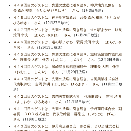
４４９回目のゲストは、先週の放送に引き続き、神戸地方気象台 台
長 森永 裕幸（もりなが ひろゆき） さん
（1月3日放送）
４４８回目のゲストは、神戸地方気象台 台長 森永 裕幸（もりなが
ひろゆき） さん
（12月27日放送）
４４７回目のゲストは、先週の放送に引き続き、道の駅よかわ 駅長
荒田 幸夫 （あらた ゆきお） さん
（12月20日放送）
４４６回目のゲストは、道の駅よかわ 駅長 荒田 幸夫 （あらた ゆ
きお） さん
（12月13日放送）
４４５回目のゲストは、先週の放送に引き続き、城崎温泉旅館協同組
合 理事長 大西 伸弥（おおにし しんや） さん
（12月6日放送）
４４４回目のゲストは、城崎温泉旅館協同組合 理事長 大西 伸弥
（おおにし しんや） さん
（11月29日放送）
４４３回目のゲストは、先週の放送に引き続き、吉岡興業株式会社
代表取締役 吉岡 洋明（よしおか ひろあき） さん
（11月22日放
送）
４４２回目のゲストは、吉岡興業株式会社 代表取締役 吉岡 洋明
（よしおか ひろあき） さん
（11月15日放送）
４４１回目のゲストは、先週の放送に引き続き、伊丹商店連合会 副
会長、 D.O.D 株式会社 代表取締役 岩花 玄 （いわはな げん）
さん
（11月8日放送）
４４０回目のゲストは、伊丹商店連合会 副会長、 D.O.D 株式会社