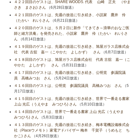
４２２回目のゲストは、SHARE WOODS. 代表 山崎 正夫 （やま
さき まさお) さん
（6月28日放送）
４２１回目のゲストは、先週の放送に引き続き、小説家 鷹井 伶
（たかい れい) さん
（6月21日放送）
４２０回目のゲストは、５月２日に新作「てきてき～浪華のおなご医
師と緒方洪庵」を発売された、小説家 鷹井 伶（たかい れい) さ
ん
（6月14日放送）
４１９回目のゲストは、先週の放送に引き続き、旭屋ガラス店株式会
社 代表 古舘 嘉一（こやかた よしかず） さん
（6月7日放送）
４１８回目のゲストは、旭屋ガラス店株式会社 代表 古舘 嘉一（こ
やかた よしかず） さん
（5月31日放送）
４１７回目のゲストは、先週の放送に引き続き、公明党 参議院議
員 高橋みつお さん
（5月24日放送）
４１６回目のゲストは、公明党 参議院議員 高橋みつお さん
（5
月17日放送）
４１５回目のゲストは、先週の放送に引き続き、世界で一番走る書家
上山 光広（うえやま みつひろ) さん
（5月10日放送）
４１４回目のゲストは、世界で一番走る書家 上山 光広（うえやま
みつひろ) さん
（5月3日放送）
４１３回目のゲストは、先週の放送に引き続き、梅本電機設備株式会
社（Placeウメモト）家電アドバイザー 梅本 千賀子 （うめもと ち
かこ) さん
（4月26日放送）