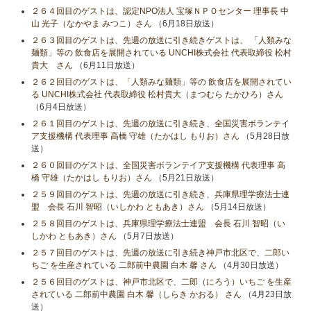
２６４回目のゲストは、認定NPO法人 宝塚ＮＰＯセンター 理事長 中
山 光子（なかやま みつこ）さん
（6月18日放送）
２６３回目のゲストは、先週の放送に引き続きゲストは、 「人類みな
麺類」等の 飲食店を展開されている UNCHI株式会社 代表取締役 松村
貴大 さん
（6月11日放送）
２６２回目のゲストは、「人類みな麺類」等の 飲食店を展開されてい
る UNCHI株式会社 代表取締役 松村貴大（まつむら たかひろ）さん
（6月4日放送）
２６１回目のゲストは、先週の放送に引き続き、全国災害ボランテイ
ア支援機構 代表理事 高橋 守雄（たかはし もりお）さん
（5月28日放
送）
２６０回目のゲストは、全国災害ボランテイア支援機構 代表理事 高
橋 守雄（たかはし もりお）さん
（5月21日放送）
２５９回目のゲストは、先週の放送に引き続き、兵庫県理学療法士連
盟 会長 石川 智昭（いしかわ ともあき）さん
（5月14日放送）
２５８回目のゲストは、兵庫県理学療法士連盟 会長 石川 智昭（い
しかわ ともあき）さん
（5月7日放送）
２５７回目のゲストは、先週の放送に引き続き神戸市北区で、二郎い
ちご を生産されている 二郎前中農園 白木 馨 さん
（4月30日放送）
２５６回目のゲストは、神戸市北区で、二郎（にろう）いちご を生産
されている 二郎前中農園 白木 馨（しらき かおる） さん
（4月23日放
送）