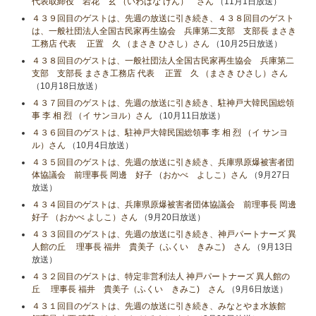
代表取締役 岩花 玄 （いわはな げん） さん
（11月1日放送）
４３９回目のゲストは、先週の放送に引き続き、４３８回目のゲスト
は、一般社団法人全国古民家再生協会 兵庫第二支部 支部長 まさき
工務店 代表 正置 久 （まさき ひさし）さん
（10月25日放送）
４３８回目のゲストは、一般社団法人全国古民家再生協会 兵庫第二
支部 支部長 まさき工務店 代表 正置 久 （まさき ひさし）さん
（10月18日放送）
４３７回目のゲストは、先週の放送に引き続き、駐神戸大韓民国総領
事 李 相 烈 （イ サンヨル）さん
（10月11日放送）
４３６回目のゲストは、駐神戸大韓民国総領事 李 相 烈 （イ サンヨ
ル）さん
（10月4日放送）
４３５回目のゲストは、先週の放送に引き続き、兵庫県原爆被害者団
体協議会 前理事長 岡邊 好子 （おかべ よしこ）さん
（9月27日
放送）
４３４回目のゲストは、兵庫県原爆被害者団体協議会 前理事長 岡邊
好子 （おかべ よしこ）さん
（9月20日放送）
４３３回目のゲストは、先週の放送に引き続き、神戸パートナーズ 異
人館の丘 理事長 福井 貴美子（ふくい きみこ) さん
（9月13日
放送）
４３２回目のゲストは、特定非営利法人 神戸パートナーズ 異人館の
丘 理事長 福井 貴美子（ふくい きみこ) さん
（9月6日放送）
４３１回目のゲストは、先週の放送に引き続き、みなとやま水族館