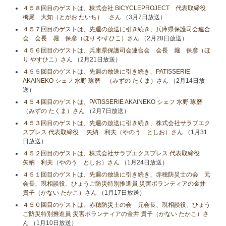
４５８回目のゲストは、株式会社 BICYCLEPROJECT 代表取締役
栂尾 大知（とがお たいち） さん
（3月7日放送）
４５７回目のゲストは、先週の放送に引き続き、兵庫県保護司会連合
会 会長 堀 保彦（ほり やすひこ）さん
（2月28日放送）
４５６回目のゲストは、兵庫県保護司会連合会 会長 堀 保彦（ほ
り やすひこ）さん
（2月21日放送）
４５５回目のゲストは、先週の放送に引き続き、PATISSERIE
AKAINEKO シェフ 水野 琢磨 （みずの たくま）さん
（2月14日放
送）
４５４回目のゲストは、PATISSERIE AKAINEKO シェフ 水野 琢磨
（みずの たくま）さん
（2月7日放送）
４５３回目のゲストは、先週の放送に引き続き、株式会社サラブエク
スプレス 代表取締役 矢納 利夫（やのう としお）さん
（1月31
日放送）
４５２回目のゲストは、株式会社サラブエクスプレス 代表取締役
矢納 利夫（やのう としお）さん
（1月24日放送）
４５１回目のゲストは、先週の放送に引き続き、赤穂防災士の会 元
会長、現相談役、ひょうご防災特別推進員 災害ボランティアの金井
貴子（かない たかこ）さん
（1月17日放送）
４５０回目のゲストは、赤穂防災士の会 元会長、現相談役、ひょう
ご防災特別推進員 災害ボランティアの金井 貴子（かない たかこ）さ
ん
（1月10日放送）