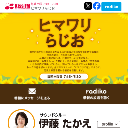
毎週土曜 7:15～7:30
ヒマワリらじお