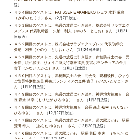
送）
４５４回目のゲストは、PATISSERIE AKAINEKO シェフ 水野 琢磨
（みずの たくま）さん
（2月7日放送）
４５３回目のゲストは、先週の放送に引き続き、株式会社サラブエク
スプレス 代表取締役 矢納 利夫（やのう としお）さん
（1月31
日放送）
４５２回目のゲストは、株式会社サラブエクスプレス 代表取締役
矢納 利夫（やのう としお）さん
（1月24日放送）
４５１回目のゲストは、先週の放送に引き続き、赤穂防災士の会 元
会長、現相談役、ひょうご防災特別推進員 災害ボランティアの金井
貴子（かない たかこ）さん
（1月17日放送）
４５０回目のゲストは、赤穂防災士の会 元会長、現相談役、ひょう
ご防災特別推進員 災害ボランティアの金井 貴子（かない たかこ）さ
ん
（1月10日放送）
４４９回目のゲストは、先週の放送に引き続き、神戸地方気象台 台
長 森永 裕幸（もりなが ひろゆき） さん
（1月3日放送）
４４８回目のゲストは、神戸地方気象台 台長 森永 裕幸（もりなが
ひろゆき） さん
（12月27日放送）
４４７回目のゲストは、先週の放送に引き続き、道の駅よかわ 駅長
荒田 幸夫 （あらた ゆきお） さん
（12月20日放送）
４４６回目のゲストは、道の駅よかわ 駅長 荒田 幸夫 （あらた ゆ