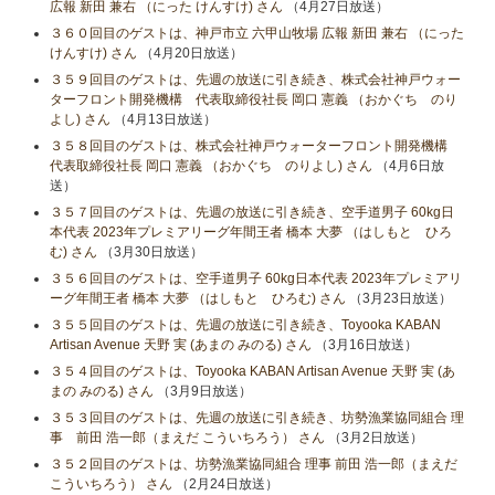
広報 新田 兼右 （にった けんすけ) さん
（4月27日放送）
３６０回目のゲストは、神戸市立 六甲山牧場 広報 新田 兼右 （にった
けんすけ) さん
（4月20日放送）
３５９回目のゲストは、先週の放送に引き続き、株式会社神戸ウォー
ターフロント開発機構 代表取締役社長 岡口 憲義 （おかぐち のり
よし) さん
（4月13日放送）
３５８回目のゲストは、株式会社神戸ウォーターフロント開発機構
代表取締役社長 岡口 憲義 （おかぐち のりよし) さん
（4月6日放
送）
３５７回目のゲストは、先週の放送に引き続き、空手道男子 60kg日
本代表 2023年プレミアリーグ年間王者 橋本 大夢 （はしもと ひろ
む) さん
（3月30日放送）
３５６回目のゲストは、空手道男子 60kg日本代表 2023年プレミアリ
ーグ年間王者 橋本 大夢 （はしもと ひろむ) さん
（3月23日放送）
３５５回目のゲストは、先週の放送に引き続き、Toyooka KABAN
Artisan Avenue 天野 実 (あまの みのる) さん
（3月16日放送）
３５４回目のゲストは、Toyooka KABAN Artisan Avenue 天野 実 (あ
まの みのる) さん
（3月9日放送）
３５３回目のゲストは、先週の放送に引き続き、坊勢漁業協同組合 理
事 前田 浩一郎（まえだ こういちろう） さん
（3月2日放送）
３５２回目のゲストは、坊勢漁業協同組合 理事 前田 浩一郎（まえだ
こういちろう） さん
（2月24日放送）