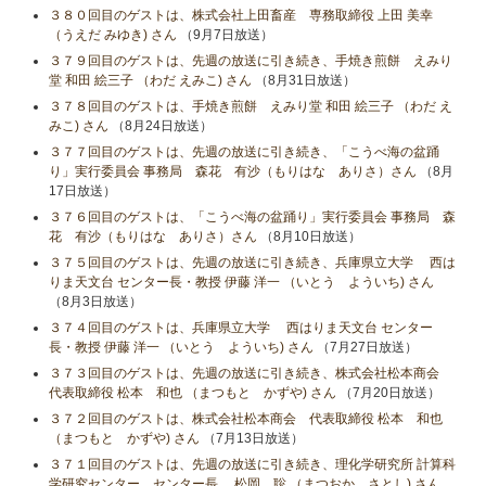
３８０回目のゲストは、株式会社上田畜産 専務取締役 上田 美幸
（うえだ みゆき) さん
（9月7日放送）
３７９回目のゲストは、先週の放送に引き続き、手焼き煎餅 えみり
堂 和田 絵三子 （わだ えみこ) さん
（8月31日放送）
３７８回目のゲストは、手焼き煎餅 えみり堂 和田 絵三子 （わだ え
みこ) さん
（8月24日放送）
３７７回目のゲストは、先週の放送に引き続き、「こうべ海の盆踊
り」実行委員会 事務局 森花 有沙（もりはな ありさ）さん
（8月
17日放送）
３７６回目のゲストは、「こうべ海の盆踊り」実行委員会 事務局 森
花 有沙（もりはな ありさ）さん
（8月10日放送）
３７５回目のゲストは、先週の放送に引き続き、兵庫県立大学 西は
りま天文台 センター長・教授 伊藤 洋一 （いとう よういち) さん
（8月3日放送）
３７４回目のゲストは、兵庫県立大学 西はりま天文台 センター
長・教授 伊藤 洋一 （いとう よういち) さん
（7月27日放送）
３７３回目のゲストは、先週の放送に引き続き、株式会社松本商会
代表取締役 松本 和也 （まつもと かずや) さん
（7月20日放送）
３７２回目のゲストは、株式会社松本商会 代表取締役 松本 和也
（まつもと かずや) さん
（7月13日放送）
３７１回目のゲストは、先週の放送に引き続き、理化学研究所 計算科
学研究センター センター長 松岡 聡 （まつおか さとし) さん