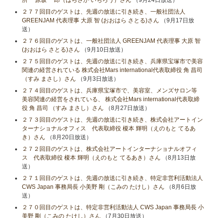
所 原坂 一郎（はらさか いちろう）さん
（9月24日放送）
２７７回目のゲストは、先週の放送に引き続き、一般社団法人
GREENJAM 代表理事 大原 智 (おおはら さとる)さん
（9月17日放
送）
２７６回目のゲストは、一般社団法人 GREENJAM 代表理事 大原 智
(おおはら さとる)さん
（9月10日放送）
２７５回目のゲストは、先週の放送に引き続き、兵庫県宝塚市で美容
関連の経営されている 株式会社Mars international代表取締役 角 昌司
（すみ まさし）さん
（9月3日放送）
２７４回目のゲストは、兵庫県宝塚市で、美容室、メンズサロン等
美容関連の経営をされている、 株式会社Mars international代表取締
役 角 昌司 （すみ まさし）さん
（8月27日放送）
２７３回目のゲストは、先週の放送に引き続き、株式会社アートイン
ターナショナルオフィス 代表取締役 榎本 輝明（えのもと てるあ
き）さん
（8月20日放送）
２７２回目のゲストは、株式会社アートインターナショナルオフィ
ス 代表取締役 榎本 輝明（えのもと てるあき）さん
（8月13日放
送）
２７１回目のゲストは、先週の放送に引き続き、特定非営利活動法人
CWS Japan 事務局長 小美野 剛（こみの たけし）さん
（8月6日放
送）
２７０回目のゲストは、特定非営利活動法人 CWS Japan 事務局長 小
美野 剛（こみの たけし）さん
（7月30日放送）