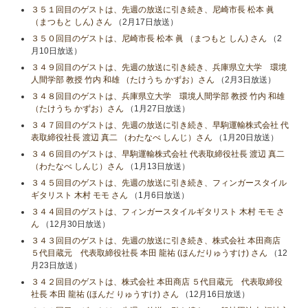
３５１回目のゲストは、先週の放送に引き続き、尼崎市長 松本 眞
（まつもと しん) さん
（2月17日放送）
３５０回目のゲストは、尼崎市長 松本 眞 （まつもと しん) さん
（2
月10日放送）
３４９回目のゲストは、先週の放送に引き続き、兵庫県立大学 環境
人間学部 教授 竹内 和雄 （たけうち かずお）さん
（2月3日放送）
３４８回目のゲストは、兵庫県立大学 環境人間学部 教授 竹内 和雄
（たけうち かずお）さん
（1月27日放送）
３４７回目のゲストは、先週の放送に引き続き、早駒運輸株式会社 代
表取締役社長 渡辺 真二 （わたなべ しんじ）さん
（1月20日放送）
３４６回目のゲストは、早駒運輸株式会社 代表取締役社長 渡辺 真二
（わたなべ しんじ）さん
（1月13日放送）
３４５回目のゲストは、先週の放送に引き続き、フィンガースタイル
ギタリスト 木村 モモ さん
（1月6日放送）
３４４回目のゲストは、フィンガースタイルギタリスト 木村 モモ さ
ん
（12月30日放送）
３４３回目のゲストは、先週の放送に引き続き、株式会社 本田商店
５代目蔵元 代表取締役社長 本田 龍祐 (ほんだりゅうすけ) さん
（12
月23日放送）
３４２回目のゲストは、株式会社 本田商店 ５代目蔵元 代表取締役
社長 本田 龍祐 (ほんだ りゅうすけ) さん
（12月16日放送）