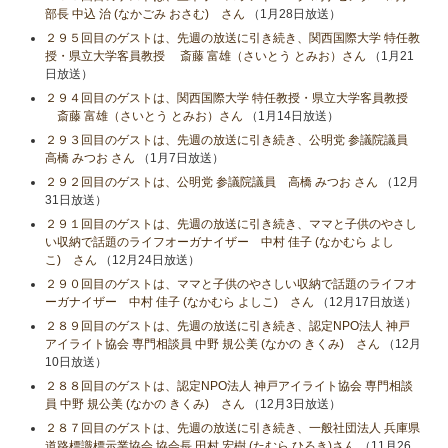
部長 中込 治 (なかごみ おさむ) さん
（1月28日放送）
２９５回目のゲストは、先週の放送に引き続き、関西国際大学 特任教
授・県立大学客員教授 斎藤 富雄（さいとう とみお）さん
（1月21
日放送）
２９４回目のゲストは、関西国際大学 特任教授・県立大学客員教授
斎藤 富雄（さいとう とみお）さん
（1月14日放送）
２９３回目のゲストは、先週の放送に引き続き、公明党 参議院議員
高橋 みつお さん
（1月7日放送）
２９２回目のゲストは、公明党 参議院議員 高橋 みつお さん
（12月
31日放送）
２９１回目のゲストは、先週の放送に引き続き、ママと子供のやさし
い収納で話題のライフオーガナイザー 中村 佳子 (なかむら よし
こ) さん
（12月24日放送）
２９０回目のゲストは、ママと子供のやさしい収納で話題のライフオ
ーガナイザー 中村 佳子 (なかむら よしこ) さん
（12月17日放送）
２８９回目のゲストは、先週の放送に引き続き、認定NPO法人 神戸
アイライト協会 専門相談員 中野 規公美 (なかの きくみ) さん
（12月
10日放送）
２８８回目のゲストは、認定NPO法人 神戸アイライト協会 専門相談
員 中野 規公美 (なかの きくみ) さん
（12月3日放送）
２８７回目のゲストは、先週の放送に引き続き、一般社団法人 兵庫県
道路標識標示業協会 協会長 田村 宏樹 (たむら ひろき)さん
（11月26