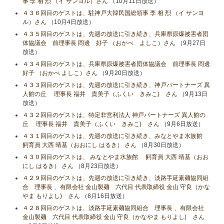
事 李 相 烈 （イ サンヨル）さん
（10月11日放送）
４３６回目のゲストは、駐神戸大韓民国総領事 李 相 烈 （イ サンヨ
ル）さん
（10月4日放送）
４３５回目のゲストは、先週の放送に引き続き、兵庫県原爆被害者団
体協議会 前理事長 岡邊 好子 （おかべ よしこ）さん
（9月27日
放送）
４３４回目のゲストは、兵庫県原爆被害者団体協議会 前理事長 岡邊
好子 （おかべ よしこ）さん
（9月20日放送）
４３３回目のゲストは、先週の放送に引き続き、神戸パートナーズ 異
人館の丘 理事長 福井 貴美子（ふくい きみこ) さん
（9月13日
放送）
４３２回目のゲストは、特定非営利法人 神戸パートナーズ 異人館の
丘 理事長 福井 貴美子（ふくい きみこ) さん
（9月6日放送）
４３１回目のゲストは、先週の放送に引き続き、みなとやま水族館
飼育員 大西 晴基（おおにし はるき） さん
（8月30日放送）
４３０回目のゲストは、 みなとやま水族館 飼育員 大西 晴基（おお
にし はるき） さん
（8月23日放送）
４２９回目のゲストは、先週の放送に引き続き、淡路手延素麺協同組
合 理事長 、有限会社 金山製麺 六代目 代表取締役 金山 守良（かな
やま もりよし) さん
（8月16日放送）
４２８回目のゲストは、淡路手延素麺協同組合 理事長 、有限会社
金山製麺 六代目 代表取締役 金山 守良（かなやま もりよし) さん