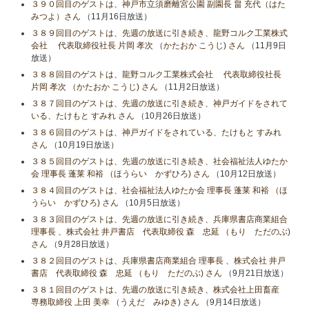
３９０回目のゲストは、神戸市立須磨離宮公園 副園長 畠 充代（はた
みつよ）さん
（11月16日放送）
３８９回目のゲストは、先週の放送に引き続き、龍野コルク工業株式
会社 代表取締役社長 片岡 孝次 （かたおか こうじ) さん
（11月9日
放送）
３８８回目のゲストは、龍野コルク工業株式会社 代表取締役社長
片岡 孝次 （かたおか こうじ) さん
（11月2日放送）
３８７回目のゲストは、先週の放送に引き続き、神戸ガイドをされて
いる、たけもと すみれ さん
（10月26日放送）
３８６回目のゲストは、神戸ガイドをされている、たけもと すみれ
さん
（10月19日放送）
３８５回目のゲストは、先週の放送に引き続き、社会福祉法人ゆたか
会 理事長 蓬莱 和裕 （ほうらい かずひろ) さん
（10月12日放送）
３８４回目のゲストは、社会福祉法人ゆたか会 理事長 蓬莱 和裕 （ほ
うらい かずひろ) さん
（10月5日放送）
３８３回目のゲストは、先週の放送に引き続き、兵庫県書店商業組合
理事長 、株式会社 井戸書店 代表取締役 森 忠延 （もり ただのぶ)
さん
（9月28日放送）
３８２回目のゲストは、兵庫県書店商業組合 理事長 、株式会社 井戸
書店 代表取締役 森 忠延 （もり ただのぶ) さん
（9月21日放送）
３８１回目のゲストは、先週の放送に引き続き、株式会社上田畜産
専務取締役 上田 美幸 （うえだ みゆき) さん
（9月14日放送）