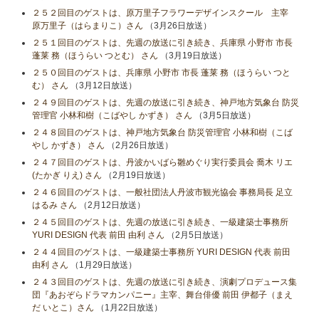
２５２回目のゲストは、原万里子フラワーデザインスクール 主宰
原万里子（はらまりこ）さん
（3月26日放送）
２５１回目のゲストは、先週の放送に引き続き、兵庫県 小野市 市長
蓬莱 務（ほうらい つとむ） さん
（3月19日放送）
２５０回目のゲストは、兵庫県 小野市 市長 蓬莱 務（ほうらい つと
む） さん
（3月12日放送）
２４９回目のゲストは、先週の放送に引き続き、神戸地方気象台 防災
管理官 小林和樹（こばやし かずき） さん
（3月5日放送）
２４８回目のゲストは、神戸地方気象台 防災管理官 小林和樹（こば
やし かずき） さん
（2月26日放送）
２４７回目のゲストは、丹波かいばら雛めぐり実行委員会 喬木 リエ
(たかぎ りえ) さん
（2月19日放送）
２４６回目のゲストは、一般社団法人丹波市観光協会 事務局長 足立
はるみ さん
（2月12日放送）
２４５回目のゲストは、先週の放送に引き続き、一級建築士事務所
YURI DESIGN 代表 前田 由利 さん
（2月5日放送）
２４４回目のゲストは、一級建築士事務所 YURI DESIGN 代表 前田
由利 さん
（1月29日放送）
２４３回目のゲストは、先週の放送に引き続き、演劇プロデュース集
団『あおぞらドラマカンパニー』主宰、舞台俳優 前田 伊都子（まえ
だ いとこ）さん
（1月22日放送）