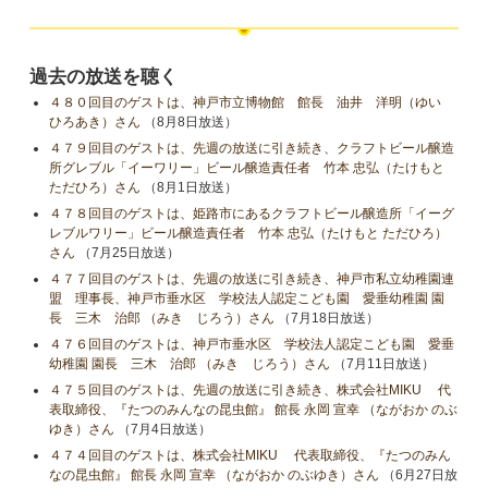
過去の放送を聴く
４８０回目のゲストは、神戸市立博物館 館長 油井 洋明（ゆい
ひろあき）さん
（8月8日放送）
４７９回目のゲストは、先週の放送に引き続き、クラフトビール醸造
所グレブル「イーワリー」ビール醸造責任者 竹本 忠弘（たけもと
ただひろ）さん
（8月1日放送）
４７８回目のゲストは、姫路市にあるクラフトビール醸造所「イーグ
レブルワリー」ビール醸造責任者 竹本 忠弘（たけもと ただひろ）
さん
（7月25日放送）
４７７回目のゲストは、先週の放送に引き続き、神戸市私立幼稚園連
盟 理事長、神戸市垂水区 学校法人認定こども園 愛垂幼稚園 園
長 三木 治郎 （みき じろう）さん
（7月18日放送）
４７６回目のゲストは、神戸市垂水区 学校法人認定こども園 愛垂
幼稚園 園長 三木 治郎 （みき じろう）さん
（7月11日放送）
４７５回目のゲストは、先週の放送に引き続き、株式会社MIKU 代
表取締役、『たつのみんなの昆虫館』 館長 永岡 宣幸 （ながおか のぶ
ゆき）さん
（7月4日放送）
４７４回目のゲストは、株式会社MIKU 代表取締役、『たつのみん
なの昆虫館』 館長 永岡 宣幸 （ながおか のぶゆき）さん
（6月27日放