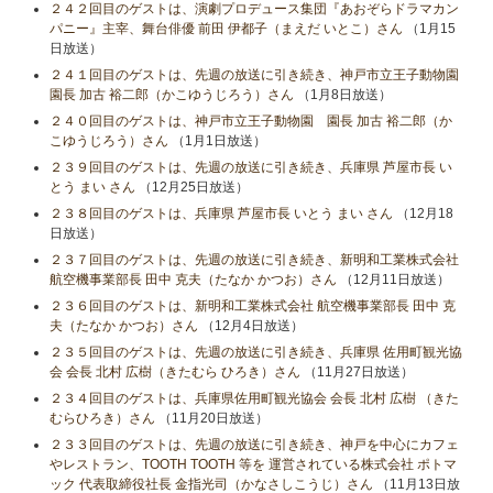
２４２回目のゲストは、演劇プロデュース集団『あおぞらドラマカン
パニー』主宰、舞台俳優 前田 伊都子（まえだ いとこ）さん
（1月15
日放送）
２４１回目のゲストは、先週の放送に引き続き、神戸市立王子動物園
園長 加古 裕二郎（かこゆうじろう）さん
（1月8日放送）
２４０回目のゲストは、神戸市立王子動物園 園長 加古 裕二郎（か
こゆうじろう）さん
（1月1日放送）
２３９回目のゲストは、先週の放送に引き続き、兵庫県 芦屋市長 い
とう まい さん
（12月25日放送）
２３８回目のゲストは、兵庫県 芦屋市長 いとう まい さん
（12月18
日放送）
２３７回目のゲストは、先週の放送に引き続き、新明和工業株式会社
航空機事業部長 田中 克夫（たなか かつお）さん
（12月11日放送）
２３６回目のゲストは、新明和工業株式会社 航空機事業部長 田中 克
夫（たなか かつお）さん
（12月4日放送）
２３５回目のゲストは、先週の放送に引き続き、兵庫県 佐用町観光協
会 会長 北村 広樹（きたむら ひろき）さん
（11月27日放送）
２３４回目のゲストは、兵庫県佐用町観光協会 会長 北村 広樹 （きた
むらひろき）さん
（11月20日放送）
２３３回目のゲストは、先週の放送に引き続き、神戸を中心にカフェ
やレストラン、TOOTH TOOTH 等を 運営されている株式会社 ポトマ
ック 代表取締役社長 金指光司（かなさしこうじ）さん
（11月13日放