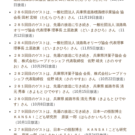
日放送）
２８６回目のゲストは、一般社団法人 兵庫県道路標識標示業協会 協
会長 田村 宏樹 （たむら ひろき）さん
（11月19日放送）
２８５回目のゲストは、先週の放送に引き続き、一般社団法人 淡路島
オリーヴ協会 代表理事 理事長 土居政廣 （どい まさひろ）さん
（11
月12日放送）
２８４回目のゲストは、一般社団法人 淡路島オリーヴ協会 代表理事
理事長 土居政廣 （どい まさひろ）さん
（11月5日放送）
２８３回目のゲストは、先週の放送に引き続き、兵庫県洋菓子協会 会
長 、株式会社レーブドゥシェフ 代表取締役 佐野 靖夫（さの やす
お）さん
（10月29日放送）
２８２回目のゲストは、兵庫県洋菓子協会 会長、株式会社レーブドゥ
シェフ 代表取締役 佐野 靖夫（さの やすお）さん
（10月22日放送）
２８１回目のゲストは、先週の放送に引き続き、兵庫県 姫路市長 清
元 秀泰（きよもと ひでやす）さん
（10月15日放送）
２８０回目のゲストは、兵庫県 姫路市長 清元 秀泰（きよもと ひでや
す）さん
（10月8日放送）
２７９回目のゲストは、先週の放送に引き続き、日本一の怪獣博士
ＫＡＮＳＡＩこども研究所 原坂 一郎（はらさか いちろう）さん
（10月1日放送）
２７８回目のゲストは、日本一の怪獣博士 ＫＡＮＳＡＩこども研究