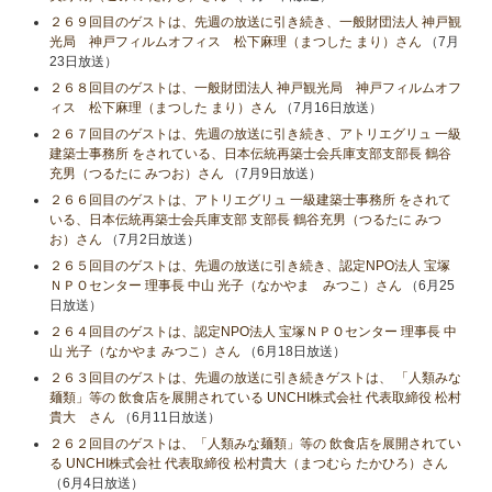
２６９回目のゲストは、先週の放送に引き続き、一般財団法人 神戸観
光局 神戸フィルムオフィス 松下麻理（まつした まり）さん
（7月
23日放送）
２６８回目のゲストは、一般財団法人 神戸観光局 神戸フィルムオフ
ィス 松下麻理（まつした まり）さん
（7月16日放送）
２６７回目のゲストは、先週の放送に引き続き、アトリエグリュ 一級
建築士事務所 をされている、日本伝統再築士会兵庫支部支部長 鶴谷
充男（つるたに みつお）さん
（7月9日放送）
２６６回目のゲストは、アトリエグリュ 一級建築士事務所 をされて
いる、日本伝統再築士会兵庫支部 支部長 鶴谷充男（つるたに みつ
お）さん
（7月2日放送）
２６５回目のゲストは、先週の放送に引き続き、認定NPO法人 宝塚
ＮＰＯセンター 理事長 中山 光子（なかやま みつこ）さん
（6月25
日放送）
２６４回目のゲストは、認定NPO法人 宝塚ＮＰＯセンター 理事長 中
山 光子（なかやま みつこ）さん
（6月18日放送）
２６３回目のゲストは、先週の放送に引き続きゲストは、 「人類みな
麺類」等の 飲食店を展開されている UNCHI株式会社 代表取締役 松村
貴大 さん
（6月11日放送）
２６２回目のゲストは、「人類みな麺類」等の 飲食店を展開されてい
る UNCHI株式会社 代表取締役 松村貴大（まつむら たかひろ）さん
（6月4日放送）