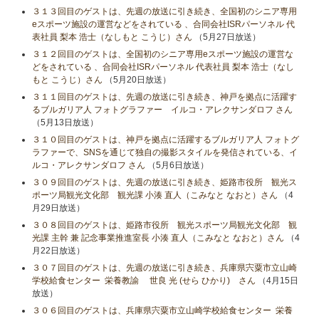
３１３回目のゲストは、先週の放送に引き続き、全国初のシニア専用
eスポーツ施設の運営などをされている 、合同会社ISRパーソネル 代
表社員 梨本 浩士（なしもと こうじ）さん
（5月27日放送）
３１２回目のゲストは、全国初のシニア専用eスポーツ施設の運営な
どをされている 、合同会社ISRパーソネル 代表社員 梨本 浩士（なし
もと こうじ）さん
（5月20日放送）
３１１回目のゲストは、先週の放送に引き続き、神戸を拠点に活躍す
るブルガリア人 フォトグラファー イルコ・アレクサンダロフ さん
（5月13日放送）
３１０回目のゲストは、神戸を拠点に活躍するブルガリア人 フォトグ
ラファーで、SNSを通じて独自の撮影スタイルを発信されている、イ
ルコ・アレクサンダロフ さん
（5月6日放送）
３０９回目のゲストは、先週の放送に引き続き、姫路市役所 観光ス
ポーツ局観光文化部 観光課 小湊 直人（こみなと なおと）さん
（4
月29日放送）
３０８回目のゲストは、姫路市役所 観光スポーツ局観光文化部 観
光課 主幹 兼 記念事業推進室長 小湊 直人（こみなと なおと）さん
（4
月22日放送）
３０７回目のゲストは、先週の放送に引き続き、兵庫県宍粟市立山崎
学校給食センター 栄養教諭 世良 光 (せら ひかり) さん
（4月15日
放送）
３０６回目のゲストは、兵庫県宍粟市立山崎学校給食センター 栄養