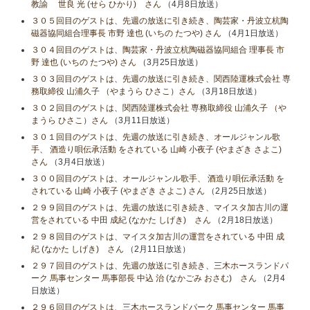
教諭 世良 光 (せら ひかり) さん
（4月8日放送）
３０５回目のゲストは、先週の放送に引き続き、陶芸家・丹波立杭陶
磁器協同組合理事長 市野 達也 (いちの たつや) さん
（4月1日放送）
３０４回目のゲストは、陶芸家・丹波立杭陶磁器協同組合 理事長 市
野 達也 (いちの たつや) さん
（3月25日放送）
３０３回目のゲストは、先週の放送に引き続き、関西陸運株式会社 専
務取締役 山浦久子 （やまうら ひさこ）さん
（3月18日放送）
３０２回目のゲストは、関西陸運株式会社 専務取締役 山浦久子 （や
まうら ひさこ）さん
（3月11日放送）
３０１回目のゲストは、先週の放送に引き続き、オールジャンル歌
手、 酒造り唄伝承活動 をされている 山崎 小夜子 (やまざき さよこ)
さん
（3月4日放送）
３００回目のゲストは、オールジャンル歌手、 酒造り唄伝承活動 を
されている 山崎 小夜子 (やまざき さよこ) さん
（2月25日放送）
２９９回目のゲストは、先週の放送に引き続き、マイスタ加古川の運
営をされている 中田 成紀 (なかた しげき) さん
（2月18日放送）
２９８回目のゲストは、マイスタ加古川の運営をされている 中田 成
紀 (なかた しげき) さん
（2月11日放送）
２９７回目のゲストは、先週の放送に引き続き、三木ホースランドパ
ーク 馬事センター 馬事部長 中込 治 (なかごみ おさむ) さん
（2月4
日放送）
２９６回目のゲストは、三木ホースランドパーク 馬事センター 馬事