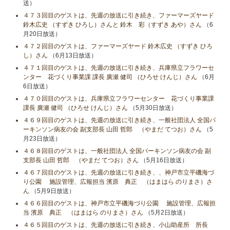
送）
４７３回目のゲストは、先週の放送に引き続き、ファーマーズヤード
鈴木広史 （すずき ひろし）さんと 鈴木 彩（すずき あや）さん
（6
月20日放送）
４７２回目のゲストは、ファーマーズヤード 鈴木広史 （すずき ひろ
し）さん
（6月13日放送）
４７１回目のゲストは、先週の放送に引き続き、兵庫県立フラワーセ
ンター 花づくり事業課 課長 廣瀬 健司 （ひろせ けんじ）さん
（6月
6日放送）
４７０回目のゲストは、兵庫県立フラワーセンター 花づくり事業課
課長 廣瀬 健司 （ひろせ けんじ）さん
（5月30日放送）
４６９回目のゲストは、先週の放送に引き続き、一般社団法人 全国パ
ーキンソン病友の会 副支部長 山田 哲郎 （やまだ てつお）さん
（5
月23日放送）
４６８回目のゲストは、一般社団法人 全国パーキンソン病友の会 副
支部長 山田 哲郎 （やまだ てつお）さん
（5月16日放送）
４６７回目のゲストは、先週の放送に引き続き、、神戸市立平磯海づ
り公園 施設管理、広報担当 濱原 典正 （はまはら のりまさ）さ
ん
（5月9日放送）
４６６回目のゲストは、神戸市立平磯海づり公園 施設管理、広報担
当 濱原 典正 （はまはら のりまさ）さん
（5月2日放送）
４６５回目のゲストは、先週の放送に引き続き、小山助産所 所長