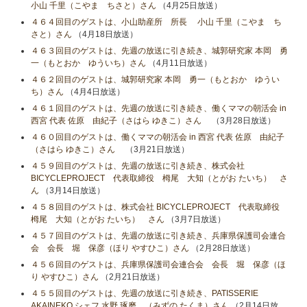
小山​ 千里（こやま ちさと）さん
（4月25日放送）
４６４回目のゲストは、小山助産所 所長 小山​ 千里（こやま ち
さと）さん
（4月18日放送）
４６３回目のゲストは、先週の放送に引き続き、城郭研究家 本岡 勇
一（もとおか ゆういち）さん
（4月11日放送）
４６２回目のゲストは、城郭研究家 本岡 勇一（もとおか ゆうい
ち）さん
（4月4日放送）
４６１回目のゲストは、先週の放送に引き続き、働くママの朝活会 in
西宮 代表 佐原 由紀子（さはら ゆきこ）さん
（3月28日放送）
４６０回目のゲストは、働くママの朝活会 in 西宮 代表 佐原 由紀子
（さはら ゆきこ）さん
（3月21日放送）
４５９回目のゲストは、先週の放送に引き続き、株式会社
BICYCLEPROJECT 代表取締役 栂尾 大知（とがお たいち） さ
ん
（3月14日放送）
４５８回目のゲストは、株式会社 BICYCLEPROJECT 代表取締役
栂尾 大知（とがお たいち） さん
（3月7日放送）
４５７回目のゲストは、先週の放送に引き続き、兵庫県保護司会連合
会 会長 堀 保彦（ほり やすひこ）さん
（2月28日放送）
４５６回目のゲストは、兵庫県保護司会連合会 会長 堀 保彦（ほ
り やすひこ）さん
（2月21日放送）
４５５回目のゲストは、先週の放送に引き続き、PATISSERIE
AKAINEKO シェフ 水野 琢磨 （みずの たくま）さん
（2月14日放