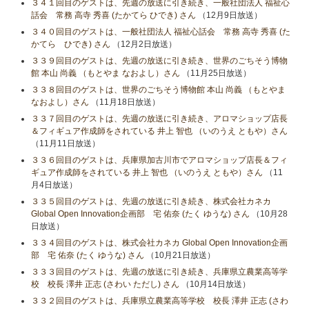
３４１回目のゲストは、先週の放送に引き続き、一般社団法人 福祉心
話会 常務 高寺 秀喜 (たかてら ひでき) さん
（12月9日放送）
３４０回目のゲストは、一般社団法人 福祉心話会 常務 高寺 秀喜 (た
かてら ひでき) さん
（12月2日放送）
３３９回目のゲストは、先週の放送に引き続き、世界のごちそう博物
館 本山 尚義 （もとやま なおよし）さん
（11月25日放送）
３３８回目のゲストは、世界のごちそう博物館 本山 尚義 （もとやま
なおよし）さん
（11月18日放送）
３３７回目のゲストは、先週の放送に引き続き、アロマショップ店長
＆フィギュア作成師をされている 井上 智也 （いのうえ ともや）さん
（11月11日放送）
３３６回目のゲストは、兵庫県加古川市でアロマショップ店長＆フィ
ギュア作成師をされている 井上 智也 （いのうえ ともや）さん
（11
月4日放送）
３３５回目のゲストは、先週の放送に引き続き、株式会社カネカ
Global Open Innovation企画部 宅 佑奈 (たく ゆうな) さん
（10月28
日放送）
３３４回目のゲストは、株式会社カネカ Global Open Innovation企画
部 宅 佑奈 (たく ゆうな) さん
（10月21日放送）
３３３回目のゲストは、先週の放送に引き続き、兵庫県立農業高等学
校 校長 澤井 正志 (さわい ただし) さん
（10月14日放送）
３３２回目のゲストは、兵庫県立農業高等学校 校長 澤井 正志 (さわ