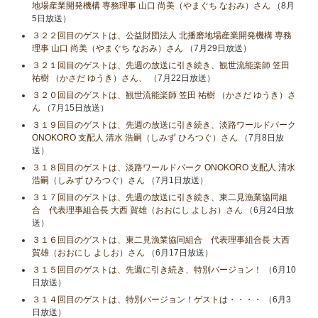
地場産業開発機構 専務理事 山口 尚美（やまぐち なおみ）さん
（8月
5日放送）
３２２回目のゲストは、公益財団法人 北播磨地場産業開発機構 専務
理事 山口 尚美（やまぐち なおみ）さん
（7月29日放送）
３２１回目のゲストは、先週の放送に引き続き、観世流能楽師 笠田
祐樹 （かさだ ゆうき）さん、
（7月22日放送）
３２０回目のゲストは、観世流能楽師 笠田 祐樹 （かさだ ゆうき）さ
ん
（7月15日放送）
３１９回目のゲストは、先週の放送に引き続き、淡路ワールドパーク
ONOKORO 支配人 清水 浩嗣（しみず ひろつぐ）さん
（7月8日放
送）
３１８回目のゲストは、淡路ワールドパーク ONOKORO 支配人 清水
浩嗣（しみず ひろつぐ）さん
（7月1日放送）
３１７回目のゲストは、先週の放送に引き続き、東二見漁業協同組
合 代表理事組合長 大西 賀雄（おおにし よしお）さん
（6月24日放
送）
３１６回目のゲストは、東二見漁業協同組合 代表理事組合長 大西
賀雄（おおにし よしお）さん
（6月17日放送）
３１５回目のゲストは、先週に引き続き、特別バージョン！
（6月10
日放送）
３１４回目のゲストは、特別バージョン！ゲストは・・・・
（6月3
日放送）