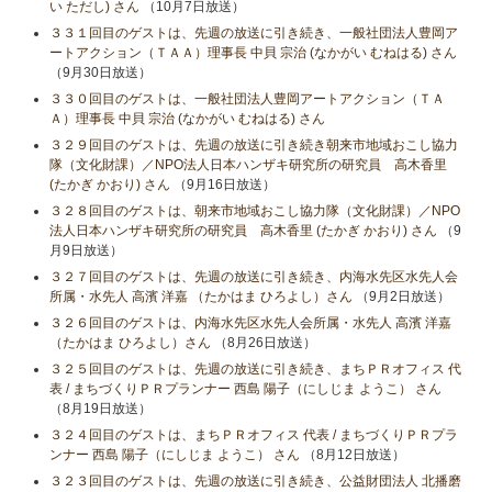
い ただし) さん
（10月7日放送）
３３１回目のゲストは、先週の放送に引き続き、一般社団法人豊岡ア
ートアクション（ＴＡＡ）理事長 中貝 宗治 (なかがい むねはる) さん
（9月30日放送）
３３０回目のゲストは、一般社団法人豊岡アートアクション（ＴＡ
Ａ）理事長 中貝 宗治 (なかがい むねはる) さん
３２９回目のゲストは、先週の放送に引き続き朝来市地域おこし協力
隊（文化財課）／NPO法人日本ハンザキ研究所の研究員 高木香里
(たかぎ かおり) さん
（9月16日放送）
３２８回目のゲストは、朝来市地域おこし協力隊（文化財課）／NPO
法人日本ハンザキ研究所の研究員 高木香里 (たかぎ かおり) さん
（9
月9日放送）
３２７回目のゲストは、先週の放送に引き続き、内海水先区水先人会
所属・水先人 高濱 洋嘉 （たかはま ひろよし）さん
（9月2日放送）
３２６回目のゲストは、内海水先区水先人会所属・水先人 高濱 洋嘉
（たかはま ひろよし）さん
（8月26日放送）
３２５回目のゲストは、先週の放送に引き続き、まちＰＲオフィス 代
表 / まちづくりＰＲプランナー 西島 陽子（にしじま ようこ） さん
（8月19日放送）
３２４回目のゲストは、まちＰＲオフィス 代表 / まちづくりＰＲプラ
ンナー 西島 陽子（にしじま ようこ） さん
（8月12日放送）
３２３回目のゲストは、先週の放送に引き続き、公益財団法人 北播磨