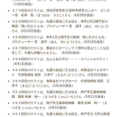
（7月6日放送）
３７０回目のゲストは、理化学研究所 計算科学研究センター センタ
ー長 松岡 聡 （まつおか さとし) さん
（6月29日放送）
３６９回目のゲストは、先週の放送に引き続き、来年1月公開予定の
映画「港に灯がともる」プロデューサー 安 成洋 （あん せいよう)
さん
（6月22日放送）
３６８回目のゲストは、来年1月公開予定の映画「港に灯がともる」
プロデューサー 安 成洋 （あん せいよう) さん
（6月15日放送）
３６７回目のゲストは、番組がスタートして７周年を迎えたことを記
念して、今週も伊藤たかえさん。
（6月8日放送）
３６６回目のゲストは、なんとあの方が・・・・スペシャルゲスト！
（6月1日放送）
３６５回目のゲストは、先週の放送に引き続き、有限会社マエダポー
ク 代表取締役 前田 江津子 （まえだ えつこ) さん
（5月25日放送）
３６４回目のゲストは、有限会社マエダポーク 代表取締役 前田 江
津子 （まえだ えつこ) さん
（5月18日放送）
３６３回目のゲストは、先週の放送に引き続き、神戸市立森林植物
園 園長 松崎 純一 （まつざき じゅんいち) さん
（5月11日放送）
３６２回目のゲストは、神戸市立森林植物園 園長 松崎 純一 （ま
つざき じゅんいち) さん
（5月4日放送）
３６１回目のゲストは、先週の放送に引き続き、神戸市立 六甲山牧場