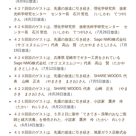
（8月9日放送）
４２７回目のゲストは、先週の放送に引き続き、理化学研究所 放射
光科学研究センター センター長 石川 哲也 （いしかわ てつや)
さん
（8月2日放送）
４２６回目のゲストは、理化学研究所 放射光科学研究センター セ
ンター長 石川 哲也 （いしかわ てつや)さん
（7月26日放送）
４２５回目のゲストは、先週の放送に引き続き、Sago NMG株式会社
（サゴ エヌエムジー）代表 高山 賢 （たかやま さとし) さん
（7月
19日放送）
４２４回目のゲストは、兵庫県 尼崎市でギター工房をされている
Sago NMG株式会社（サゴ エヌエムジー）代表 高山 賢 （たかや
ま さとし) さん
（7月12日放送）
４２３回目のゲストは、先週の放送に引き続き、SHARE WOODS. 代
表 山崎 正夫 （やまさき まさお) さん
（7月5日放送）
４２２回目のゲストは、SHARE WOODS. 代表 山崎 正夫 （やま
さき まさお) さん
（6月28日放送）
４２１回目のゲストは、先週の放送に引き続き、小説家 鷹井 伶
（たかい れい) さん
（6月21日放送）
４２０回目のゲストは、５月２日に新作「てきてき～浪華のおなご医
師と緒方洪庵」を発売された、小説家 鷹井 伶（たかい れい) さ
ん
（6月14日放送）
４１９回目のゲストは、先週の放送に引き続き、旭屋ガラス店株式会