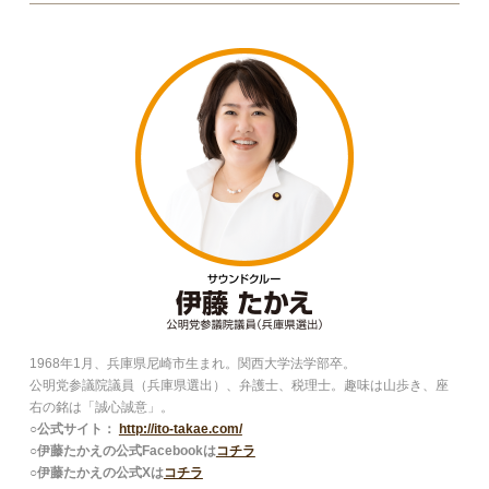
1968年1月、兵庫県尼崎市生まれ。関西大学法学部卒。
公明党参議院議員（兵庫県選出）、弁護士、税理士。趣味は山歩き、座
右の銘は「誠心誠意」。
○公式サイト：
http://ito-takae.com/
○伊藤たかえの公式Facebookは
コチラ
○伊藤たかえの公式Xは
コチラ