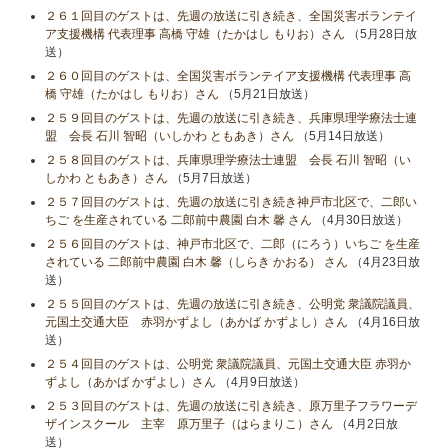
２６１回目のゲストは、先週の放送に引き続き、全国災害ボランテイ
ア支援機構 代表理事 高橋 守雄（たかはし もりお）さん
（5月28日放
送）
２６０回目のゲストは、全国災害ボランテイア支援機構 代表理事 高
橋 守雄（たかはし もりお）さん
（5月21日放送）
２５９回目のゲストは、先週の放送に引き続き、兵庫県理学療法士連
盟 会長 石川 智昭（いしかわ ともあき）さん
（5月14日放送）
２５８回目のゲストは、兵庫県理学療法士連盟 会長 石川 智昭（い
しかわ ともあき）さん
（5月7日放送）
２５７回目のゲストは、先週の放送に引き続き神戸市北区で、二郎い
ちご を生産されている 二郎前中農園 白木 馨 さん
（4月30日放送）
２５６回目のゲストは、神戸市北区で、二郎（にろう）いちご を生産
されている 二郎前中農園 白木 馨（しらき かおる） さん
（4月23日放
送）
２５５回目のゲストは、先週の放送に引き続き、公明党 衆議院議員、
元国土交通大臣 赤羽かずよし（あかば かずよし）さん
（4月16日放
送）
２５４回目のゲストは、公明党 衆議院議員、元国土交通大臣 赤羽か
ずよし（あかば かずよし）さん
（4月9日放送）
２５３回目のゲストは、先週の放送に引き続き、原万里子フラワーデ
ザインスクール 主宰 原万里子（はらまりこ）さん
（4月2日放
送）