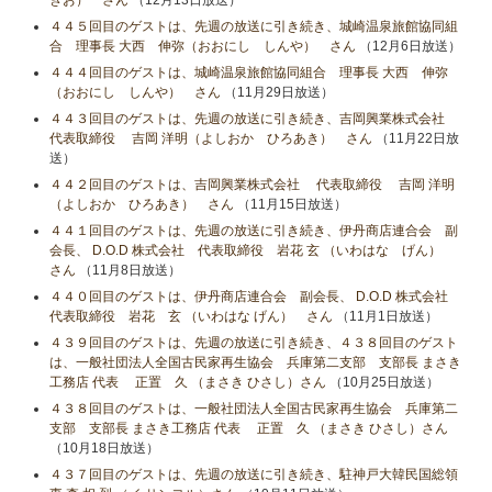
きお） さん
（12月13日放送）
４４５回目のゲストは、先週の放送に引き続き、城崎温泉旅館協同組
合 理事長 大西 伸弥（おおにし しんや） さん
（12月6日放送）
４４４回目のゲストは、城崎温泉旅館協同組合 理事長 大西 伸弥
（おおにし しんや） さん
（11月29日放送）
４４３回目のゲストは、先週の放送に引き続き、吉岡興業株式会社
代表取締役 吉岡 洋明（よしおか ひろあき） さん
（11月22日放
送）
４４２回目のゲストは、吉岡興業株式会社 代表取締役 吉岡 洋明
（よしおか ひろあき） さん
（11月15日放送）
４４１回目のゲストは、先週の放送に引き続き、伊丹商店連合会 副
会長、 D.O.D 株式会社 代表取締役 岩花 玄 （いわはな げん）
さん
（11月8日放送）
４４０回目のゲストは、伊丹商店連合会 副会長、 D.O.D 株式会社
代表取締役 岩花 玄 （いわはな げん） さん
（11月1日放送）
４３９回目のゲストは、先週の放送に引き続き、４３８回目のゲスト
は、一般社団法人全国古民家再生協会 兵庫第二支部 支部長 まさき
工務店 代表 正置 久 （まさき ひさし）さん
（10月25日放送）
４３８回目のゲストは、一般社団法人全国古民家再生協会 兵庫第二
支部 支部長 まさき工務店 代表 正置 久 （まさき ひさし）さん
（10月18日放送）
４３７回目のゲストは、先週の放送に引き続き、駐神戸大韓民国総領