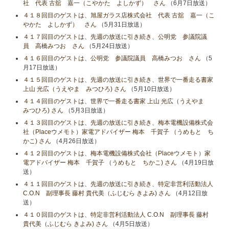
社 代表 古舘 嘉一（こやかた よしかず） さん
（6月7日放送）
４１８回目のゲストは、旭屋ガラス店株式会社 代表 古舘 嘉一（こ
やかた よしかず） さん
（5月31日放送）
４１７回目のゲストは、先週の放送に引き続き、公明党 参議院議
員 高橋みつお さん
（5月24日放送）
４１６回目のゲストは、公明党 参議院議員 高橋みつお さん
（5
月17日放送）
４１５回目のゲストは、先週の放送に引き続き、世界で一番走る書家
上山 光広（うえやま みつひろ) さん
（5月10日放送）
４１４回目のゲストは、世界で一番走る書家 上山 光広（うえやま
みつひろ) さん
（5月3日放送）
４１３回目のゲストは、先週の放送に引き続き、梅本電機設備株式会
社（Placeウメモト）家電アドバイザー 梅本 千賀子 （うめもと ち
かこ) さん
（4月26日放送）
４１２回目のゲストは、梅本電機設備株式会社（Placeウメモト）家
電アドバイザー 梅本 千賀子 （うめもと ちかこ) さん
（4月19日放
送）
４１１回目のゲストは、先週の放送に引き続き、特定非営利活動法人
C.O.N 副理事長 藤村 貴代美（ふじむら きよみ) さん
（4月12日放
送）
４１０回目のゲストは、特定非営利活動法人 C.O.N 副理事長 藤村
貴代美（ふじむら きよみ) さん
（4月5日放送）