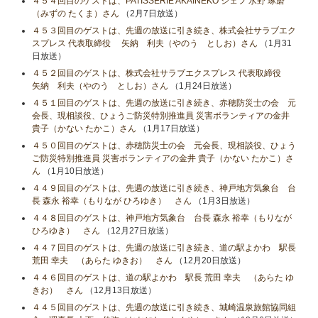
４５４回目のゲストは、PATISSERIE AKAINEKO シェフ 水野 琢磨
（みずの たくま）さん
（2月7日放送）
４５３回目のゲストは、先週の放送に引き続き、株式会社サラブエク
スプレス 代表取締役 矢納 利夫（やのう としお）さん
（1月31
日放送）
４５２回目のゲストは、株式会社サラブエクスプレス 代表取締役
矢納 利夫（やのう としお）さん
（1月24日放送）
４５１回目のゲストは、先週の放送に引き続き、赤穂防災士の会 元
会長、現相談役、ひょうご防災特別推進員 災害ボランティアの金井
貴子（かない たかこ）さん
（1月17日放送）
４５０回目のゲストは、赤穂防災士の会 元会長、現相談役、ひょう
ご防災特別推進員 災害ボランティアの金井 貴子（かない たかこ）さ
ん
（1月10日放送）
４４９回目のゲストは、先週の放送に引き続き、神戸地方気象台 台
長 森永 裕幸（もりなが ひろゆき） さん
（1月3日放送）
４４８回目のゲストは、神戸地方気象台 台長 森永 裕幸（もりなが
ひろゆき） さん
（12月27日放送）
４４７回目のゲストは、先週の放送に引き続き、道の駅よかわ 駅長
荒田 幸夫 （あらた ゆきお） さん
（12月20日放送）
４４６回目のゲストは、道の駅よかわ 駅長 荒田 幸夫 （あらた ゆ
きお） さん
（12月13日放送）
４４５回目のゲストは、先週の放送に引き続き、城崎温泉旅館協同組