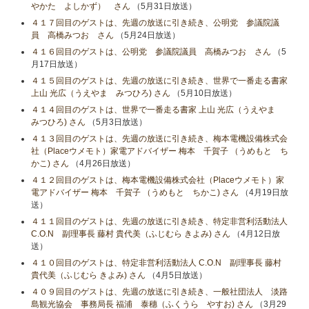
やかた よしかず） さん
（5月31日放送）
４１７回目のゲストは、先週の放送に引き続き、公明党 参議院議
員 高橋みつお さん
（5月24日放送）
４１６回目のゲストは、公明党 参議院議員 高橋みつお さん
（5
月17日放送）
４１５回目のゲストは、先週の放送に引き続き、世界で一番走る書家
上山 光広（うえやま みつひろ) さん
（5月10日放送）
４１４回目のゲストは、世界で一番走る書家 上山 光広（うえやま
みつひろ) さん
（5月3日放送）
４１３回目のゲストは、先週の放送に引き続き、梅本電機設備株式会
社（Placeウメモト）家電アドバイザー 梅本 千賀子 （うめもと ち
かこ) さん
（4月26日放送）
４１２回目のゲストは、梅本電機設備株式会社（Placeウメモト）家
電アドバイザー 梅本 千賀子 （うめもと ちかこ) さん
（4月19日放
送）
４１１回目のゲストは、先週の放送に引き続き、特定非営利活動法人
C.O.N 副理事長 藤村 貴代美（ふじむら きよみ) さん
（4月12日放
送）
４１０回目のゲストは、特定非営利活動法人 C.O.N 副理事長 藤村
貴代美（ふじむら きよみ) さん
（4月5日放送）
４０９回目のゲストは、先週の放送に引き続き、一般社団法人 淡路
島観光協会 事務局長 福浦 泰穗（ふくうら やすお) さん
（3月29