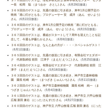
３７０回目のゲストは、理化学研究所 計算科学研究センター センタ
ー長 松岡 聡 （まつおか さとし) さん
（6月29日放送）
３６９回目のゲストは、先週の放送に引き続き、来年1月公開予定の
映画「港に灯がともる」プロデューサー 安 成洋 （あん せいよう)
さん
（6月22日放送）
３６８回目のゲストは、来年1月公開予定の映画「港に灯がともる」
プロデューサー 安 成洋 （あん せいよう) さん
（6月15日放送）
３６７回目のゲストは、番組がスタートして７周年を迎えたことを記
念して、今週も伊藤たかえさん。
（6月8日放送）
３６６回目のゲストは、なんとあの方が・・・・スペシャルゲスト！
（6月1日放送）
３６５回目のゲストは、先週の放送に引き続き、有限会社マエダポー
ク 代表取締役 前田 江津子 （まえだ えつこ) さん
（5月25日放送）
３６４回目のゲストは、有限会社マエダポーク 代表取締役 前田 江
津子 （まえだ えつこ) さん
（5月18日放送）
３６３回目のゲストは、先週の放送に引き続き、神戸市立森林植物
園 園長 松崎 純一 （まつざき じゅんいち) さん
（5月11日放送）
３６２回目のゲストは、神戸市立森林植物園 園長 松崎 純一 （ま
つざき じゅんいち) さん
（5月4日放送）
３６１回目のゲストは、先週の放送に引き続き、神戸市立 六甲山牧場
広報 新田 兼右 （にった けんすけ) さん
（4月27日放送）
３６０回目のゲストは、神戸市立 六甲山牧場 広報 新田 兼右 （にった