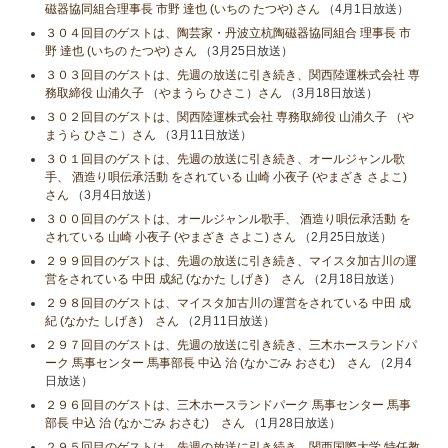
磁器協同組合理事長 市野 達也 (いちの たつや) さん
（4月1日放送）
３０４回目のゲストは、陶芸家・丹波立杭陶磁器協同組合 理事長 市
野 達也 (いちの たつや) さん
（3月25日放送）
３０３回目のゲストは、先週の放送に引き続き、関西陸運株式会社 専
務取締役 山浦久子 （やまうら ひさこ）さん
（3月18日放送）
３０２回目のゲストは、関西陸運株式会社 専務取締役 山浦久子 （や
まうら ひさこ）さん
（3月11日放送）
３０１回目のゲストは、先週の放送に引き続き、オールジャンル歌
手、 酒造り唄伝承活動 をされている 山崎 小夜子 (やまざき さよこ)
さん
（3月4日放送）
３００回目のゲストは、オールジャンル歌手、 酒造り唄伝承活動 を
されている 山崎 小夜子 (やまざき さよこ) さん
（2月25日放送）
２９９回目のゲストは、先週の放送に引き続き、マイスタ加古川の運
営をされている 中田 成紀 (なかた しげき) さん
（2月18日放送）
２９８回目のゲストは、マイスタ加古川の運営をされている 中田 成
紀 (なかた しげき) さん
（2月11日放送）
２９７回目のゲストは、先週の放送に引き続き、三木ホースランドパ
ーク 馬事センター 馬事部長 中込 治 (なかごみ おさむ) さん
（2月4
日放送）
２９６回目のゲストは、三木ホースランドパーク 馬事センター 馬事
部長 中込 治 (なかごみ おさむ) さん
（1月28日放送）
２９５回目のゲストは、先週の放送に引き続き、関西国際大学 特任教