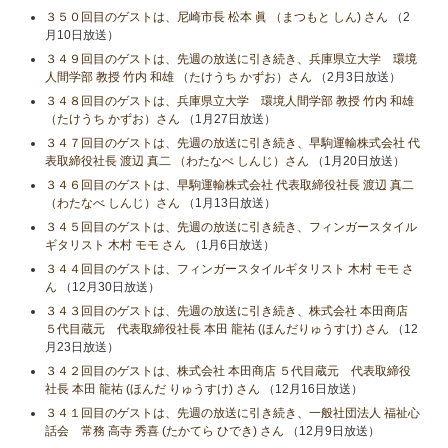
３５０回目のゲストは、尼崎市長 松本 眞 （まつもと しん) さん
（2
月10日放送）
３４９回目のゲストは、先週の放送に引き続き、兵庫県立大学 環境
人間学部 教授 竹内 和雄 （たけうち かずお）さん
（2月3日放送）
３４８回目のゲストは、兵庫県立大学 環境人間学部 教授 竹内 和雄
（たけうち かずお）さん
（1月27日放送）
３４７回目のゲストは、先週の放送に引き続き、早駒運輸株式会社 代
表取締役社長 渡辺 真二 （わたなべ しんじ）さん
（1月20日放送）
３４６回目のゲストは、早駒運輸株式会社 代表取締役社長 渡辺 真二
（わたなべ しんじ）さん
（1月13日放送）
３４５回目のゲストは、先週の放送に引き続き、フィンガースタイル
ギタリスト 木村 モモ さん
（1月6日放送）
３４４回目のゲストは、フィンガースタイルギタリスト 木村 モモ さ
ん
（12月30日放送）
３４３回目のゲストは、先週の放送に引き続き、株式会社 本田商店
５代目蔵元 代表取締役社長 本田 龍祐 (ほんだりゅうすけ) さん
（12
月23日放送）
３４２回目のゲストは、株式会社 本田商店 ５代目蔵元 代表取締役
社長 本田 龍祐 (ほんだ りゅうすけ) さん
（12月16日放送）
３４１回目のゲストは、先週の放送に引き続き、一般社団法人 福祉心
話会 常務 高寺 秀喜 (たかてら ひでき) さん
（12月9日放送）