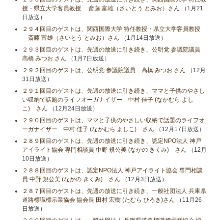
授・県立大学客員教授 斎藤 富雄（さいとう とみお）さん
（1月21
日放送）
２９４回目のゲストは、関西国際大学 特任教授・県立大学客員教授
斎藤 富雄（さいとう とみお）さん
（1月14日放送）
２９３回目のゲストは、先週の放送に引き続き、公明党 参議院議員
高橋 みつお さん
（1月7日放送）
２９２回目のゲストは、公明党 参議院議員 高橋 みつお さん
（12月
31日放送）
２９１回目のゲストは、先週の放送に引き続き、ママと子供のやさし
い収納で話題のライフオーガナイザー 中村 佳子 (なかむら よし
こ) さん
（12月24日放送）
２９０回目のゲストは、ママと子供のやさしい収納で話題のライフオ
ーガナイザー 中村 佳子 (なかむら よしこ) さん
（12月17日放送）
２８９回目のゲストは、先週の放送に引き続き、認定NPO法人 神戸
アイライト協会 専門相談員 中野 規公美 (なかの きくみ) さん
（12月
10日放送）
２８８回目のゲストは、認定NPO法人 神戸アイライト協会 専門相談
員 中野 規公美 (なかの きくみ) さん
（12月3日放送）
２８７回目のゲストは、先週の放送に引き続き、一般社団法人 兵庫県
道路標識標示業協会 協会長 田村 宏樹 (たむら ひろき)さん
（11月26
日放送）