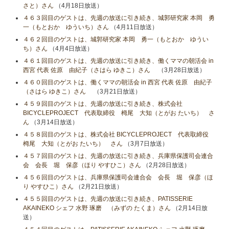
さと）さん
（4月18日放送）
４６３回目のゲストは、先週の放送に引き続き、城郭研究家 本岡 勇
一（もとおか ゆういち）さん
（4月11日放送）
４６２回目のゲストは、城郭研究家 本岡 勇一（もとおか ゆうい
ち）さん
（4月4日放送）
４６１回目のゲストは、先週の放送に引き続き、働くママの朝活会 in
西宮 代表 佐原 由紀子（さはら ゆきこ）さん
（3月28日放送）
４６０回目のゲストは、働くママの朝活会 in 西宮 代表 佐原 由紀子
（さはら ゆきこ）さん
（3月21日放送）
４５９回目のゲストは、先週の放送に引き続き、株式会社
BICYCLEPROJECT 代表取締役 栂尾 大知（とがお たいち） さ
ん
（3月14日放送）
４５８回目のゲストは、株式会社 BICYCLEPROJECT 代表取締役
栂尾 大知（とがお たいち） さん
（3月7日放送）
４５７回目のゲストは、先週の放送に引き続き、兵庫県保護司会連合
会 会長 堀 保彦（ほり やすひこ）さん
（2月28日放送）
４５６回目のゲストは、兵庫県保護司会連合会 会長 堀 保彦（ほ
り やすひこ）さん
（2月21日放送）
４５５回目のゲストは、先週の放送に引き続き、PATISSERIE
AKAINEKO シェフ 水野 琢磨 （みずの たくま）さん
（2月14日放
送）