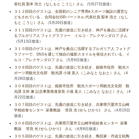
表社員 梨本 浩士（なしもと こうじ）さん
（5月27日放送）
３１２回目のゲストは、全国初のシニア専用eスポーツ施設の運営な
どをされている 、合同会社ISRパーソネル 代表社員 梨本 浩士（なし
もと こうじ）さん
（5月20日放送）
３１１回目のゲストは、先週の放送に引き続き、神戸を拠点に活躍す
るブルガリア人 フォトグラファー イルコ・アレクサンダロフ さん
（5月13日放送）
３１０回目のゲストは、神戸を拠点に活躍するブルガリア人 フォトグ
ラファーで、SNSを通じて独自の撮影スタイルを発信されている、イ
ルコ・アレクサンダロフ さん
（5月6日放送）
３０９回目のゲストは、先週の放送に引き続き、姫路市役所 観光ス
ポーツ局観光文化部 観光課 小湊 直人（こみなと なおと）さん
（4
月29日放送）
３０８回目のゲストは、姫路市役所 観光スポーツ局観光文化部 観
光課 主幹 兼 記念事業推進室長 小湊 直人（こみなと なおと）さん
（4
月22日放送）
３０７回目のゲストは、先週の放送に引き続き、兵庫県宍粟市立山崎
学校給食センター 栄養教諭 世良 光 (せら ひかり) さん
（4月15日
放送）
３０６回目のゲストは、兵庫県宍粟市立山崎学校給食センター 栄養
教諭 世良 光 (せら ひかり) さん
（4月8日放送）
３０５回目のゲストは、先週の放送に引き続き、陶芸家・丹波立杭陶