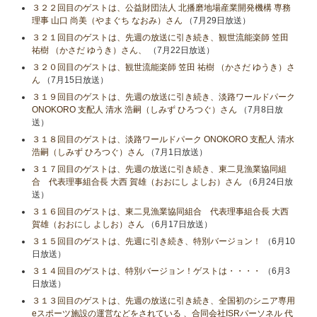
３２２回目のゲストは、公益財団法人 北播磨地場産業開発機構 専務
理事 山口 尚美（やまぐち なおみ）さん
（7月29日放送）
３２１回目のゲストは、先週の放送に引き続き、観世流能楽師 笠田
祐樹 （かさだ ゆうき）さん、
（7月22日放送）
３２０回目のゲストは、観世流能楽師 笠田 祐樹 （かさだ ゆうき）さ
ん
（7月15日放送）
３１９回目のゲストは、先週の放送に引き続き、淡路ワールドパーク
ONOKORO 支配人 清水 浩嗣（しみず ひろつぐ）さん
（7月8日放
送）
３１８回目のゲストは、淡路ワールドパーク ONOKORO 支配人 清水
浩嗣（しみず ひろつぐ）さん
（7月1日放送）
３１７回目のゲストは、先週の放送に引き続き、東二見漁業協同組
合 代表理事組合長 大西 賀雄（おおにし よしお）さん
（6月24日放
送）
３１６回目のゲストは、東二見漁業協同組合 代表理事組合長 大西
賀雄（おおにし よしお）さん
（6月17日放送）
３１５回目のゲストは、先週に引き続き、特別バージョン！
（6月10
日放送）
３１４回目のゲストは、特別バージョン！ゲストは・・・・
（6月3
日放送）
３１３回目のゲストは、先週の放送に引き続き、全国初のシニア専用
eスポーツ施設の運営などをされている 、合同会社ISRパーソネル 代