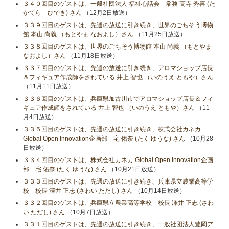
３４０回目のゲストは、一般社団法人 福祉心話会 常務 高寺 秀喜 (た
かてら ひでき) さん
（12月2日放送）
３３９回目のゲストは、先週の放送に引き続き、世界のごちそう博物
館 本山 尚義 （もとやま なおよし）さん
（11月25日放送）
３３８回目のゲストは、世界のごちそう博物館 本山 尚義 （もとやま
なおよし）さん
（11月18日放送）
３３７回目のゲストは、先週の放送に引き続き、アロマショップ店長
＆フィギュア作成師をされている 井上 智也 （いのうえ ともや）さん
（11月11日放送）
３３６回目のゲストは、兵庫県加古川市でアロマショップ店長＆フィ
ギュア作成師をされている 井上 智也 （いのうえ ともや）さん
（11
月4日放送）
３３５回目のゲストは、先週の放送に引き続き、株式会社カネカ
Global Open Innovation企画部 宅 佑奈 (たく ゆうな) さん
（10月28
日放送）
３３４回目のゲストは、株式会社カネカ Global Open Innovation企画
部 宅 佑奈 (たく ゆうな) さん
（10月21日放送）
３３３回目のゲストは、先週の放送に引き続き、兵庫県立農業高等学
校 校長 澤井 正志 (さわい ただし) さん
（10月14日放送）
３３２回目のゲストは、兵庫県立農業高等学校 校長 澤井 正志 (さわ
い ただし) さん
（10月7日放送）
３３１回目のゲストは、先週の放送に引き続き、一般社団法人豊岡ア