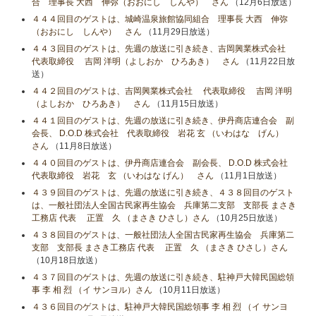
合 理事長 大西 伸弥（おおにし しんや） さん
（12月6日放送）
４４４回目のゲストは、城崎温泉旅館協同組合 理事長 大西 伸弥
（おおにし しんや） さん
（11月29日放送）
４４３回目のゲストは、先週の放送に引き続き、吉岡興業株式会社
代表取締役 吉岡 洋明（よしおか ひろあき） さん
（11月22日放
送）
４４２回目のゲストは、吉岡興業株式会社 代表取締役 吉岡 洋明
（よしおか ひろあき） さん
（11月15日放送）
４４１回目のゲストは、先週の放送に引き続き、伊丹商店連合会 副
会長、 D.O.D 株式会社 代表取締役 岩花 玄 （いわはな げん）
さん
（11月8日放送）
４４０回目のゲストは、伊丹商店連合会 副会長、 D.O.D 株式会社
代表取締役 岩花 玄 （いわはな げん） さん
（11月1日放送）
４３９回目のゲストは、先週の放送に引き続き、４３８回目のゲスト
は、一般社団法人全国古民家再生協会 兵庫第二支部 支部長 まさき
工務店 代表 正置 久 （まさき ひさし）さん
（10月25日放送）
４３８回目のゲストは、一般社団法人全国古民家再生協会 兵庫第二
支部 支部長 まさき工務店 代表 正置 久 （まさき ひさし）さん
（10月18日放送）
４３７回目のゲストは、先週の放送に引き続き、駐神戸大韓民国総領
事 李 相 烈 （イ サンヨル）さん
（10月11日放送）
４３６回目のゲストは、駐神戸大韓民国総領事 李 相 烈 （イ サンヨ