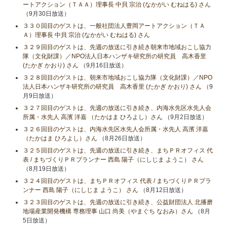
ートアクション（ＴＡＡ）理事長 中貝 宗治 (なかがい むねはる) さん
（9月30日放送）
３３０回目のゲストは、一般社団法人豊岡アートアクション（ＴＡ
Ａ）理事長 中貝 宗治 (なかがい むねはる) さん
３２９回目のゲストは、先週の放送に引き続き朝来市地域おこし協力
隊（文化財課）／NPO法人日本ハンザキ研究所の研究員 高木香里
(たかぎ かおり) さん
（9月16日放送）
３２８回目のゲストは、朝来市地域おこし協力隊（文化財課）／NPO
法人日本ハンザキ研究所の研究員 高木香里 (たかぎ かおり) さん
（9
月9日放送）
３２７回目のゲストは、先週の放送に引き続き、内海水先区水先人会
所属・水先人 高濱 洋嘉 （たかはま ひろよし）さん
（9月2日放送）
３２６回目のゲストは、内海水先区水先人会所属・水先人 高濱 洋嘉
（たかはま ひろよし）さん
（8月26日放送）
３２５回目のゲストは、先週の放送に引き続き、まちＰＲオフィス 代
表 / まちづくりＰＲプランナー 西島 陽子（にしじま ようこ） さん
（8月19日放送）
３２４回目のゲストは、まちＰＲオフィス 代表 / まちづくりＰＲプラ
ンナー 西島 陽子（にしじま ようこ） さん
（8月12日放送）
３２３回目のゲストは、先週の放送に引き続き、公益財団法人 北播磨
地場産業開発機構 専務理事 山口 尚美（やまぐち なおみ）さん
（8月
5日放送）