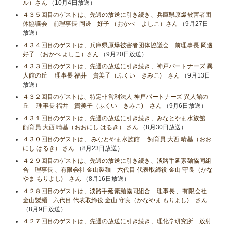
ル）さん
（10月4日放送）
４３５回目のゲストは、先週の放送に引き続き、兵庫県原爆被害者団
体協議会 前理事長 岡邊 好子 （おかべ よしこ）さん
（9月27日
放送）
４３４回目のゲストは、兵庫県原爆被害者団体協議会 前理事長 岡邊
好子 （おかべ よしこ）さん
（9月20日放送）
４３３回目のゲストは、先週の放送に引き続き、神戸パートナーズ 異
人館の丘 理事長 福井 貴美子（ふくい きみこ) さん
（9月13日
放送）
４３２回目のゲストは、特定非営利法人 神戸パートナーズ 異人館の
丘 理事長 福井 貴美子（ふくい きみこ) さん
（9月6日放送）
４３１回目のゲストは、先週の放送に引き続き、みなとやま水族館
飼育員 大西 晴基（おおにし はるき） さん
（8月30日放送）
４３０回目のゲストは、 みなとやま水族館 飼育員 大西 晴基（おお
にし はるき） さん
（8月23日放送）
４２９回目のゲストは、先週の放送に引き続き、淡路手延素麺協同組
合 理事長 、有限会社 金山製麺 六代目 代表取締役 金山 守良（かな
やま もりよし) さん
（8月16日放送）
４２８回目のゲストは、淡路手延素麺協同組合 理事長 、有限会社
金山製麺 六代目 代表取締役 金山 守良（かなやま もりよし) さん
（8月9日放送）
４２７回目のゲストは、先週の放送に引き続き、理化学研究所 放射