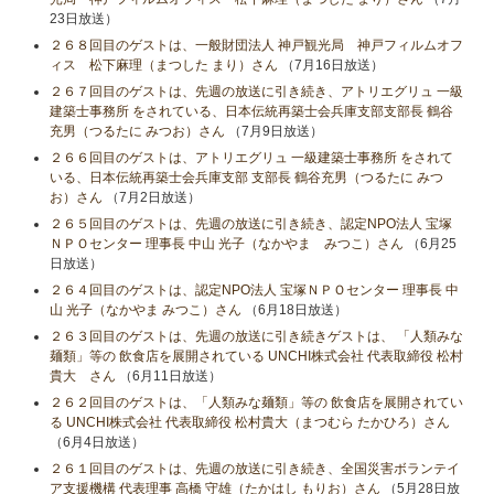
23日放送）
２６８回目のゲストは、一般財団法人 神戸観光局 神戸フィルムオフ
ィス 松下麻理（まつした まり）さん
（7月16日放送）
２６７回目のゲストは、先週の放送に引き続き、アトリエグリュ 一級
建築士事務所 をされている、日本伝統再築士会兵庫支部支部長 鶴谷
充男（つるたに みつお）さん
（7月9日放送）
２６６回目のゲストは、アトリエグリュ 一級建築士事務所 をされて
いる、日本伝統再築士会兵庫支部 支部長 鶴谷充男（つるたに みつ
お）さん
（7月2日放送）
２６５回目のゲストは、先週の放送に引き続き、認定NPO法人 宝塚
ＮＰＯセンター 理事長 中山 光子（なかやま みつこ）さん
（6月25
日放送）
２６４回目のゲストは、認定NPO法人 宝塚ＮＰＯセンター 理事長 中
山 光子（なかやま みつこ）さん
（6月18日放送）
２６３回目のゲストは、先週の放送に引き続きゲストは、 「人類みな
麺類」等の 飲食店を展開されている UNCHI株式会社 代表取締役 松村
貴大 さん
（6月11日放送）
２６２回目のゲストは、「人類みな麺類」等の 飲食店を展開されてい
る UNCHI株式会社 代表取締役 松村貴大（まつむら たかひろ）さん
（6月4日放送）
２６１回目のゲストは、先週の放送に引き続き、全国災害ボランテイ
ア支援機構 代表理事 高橋 守雄（たかはし もりお）さん
（5月28日放