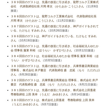
３８９回目のゲストは、先週の放送に引き続き、龍野コルク工業株式
会社 代表取締役社長 片岡 孝次 （かたおか こうじ) さん
（11月9日
放送）
３８８回目のゲストは、龍野コルク工業株式会社 代表取締役社長
片岡 孝次 （かたおか こうじ) さん
（11月2日放送）
３８７回目のゲストは、先週の放送に引き続き、神戸ガイドをされて
いる、たけもと すみれ さん
（10月26日放送）
３８６回目のゲストは、神戸ガイドをされている、たけもと すみれ
さん
（10月19日放送）
３８５回目のゲストは、先週の放送に引き続き、社会福祉法人ゆたか
会 理事長 蓬莱 和裕 （ほうらい かずひろ) さん
（10月12日放送）
３８４回目のゲストは、社会福祉法人ゆたか会 理事長 蓬莱 和裕 （ほ
うらい かずひろ) さん
（10月5日放送）
３８３回目のゲストは、先週の放送に引き続き、兵庫県書店商業組合
理事長 、株式会社 井戸書店 代表取締役 森 忠延 （もり ただのぶ)
さん
（9月28日放送）
３８２回目のゲストは、兵庫県書店商業組合 理事長 、株式会社 井戸
書店 代表取締役 森 忠延 （もり ただのぶ) さん
（9月21日放送）
３８１回目のゲストは、先週の放送に引き続き、株式会社上田畜産
専務取締役 上田 美幸 （うえだ みゆき) さん
（9月14日放送）
３８０回目のゲストは、株式会社上田畜産 専務取締役 上田 美幸
（うえだ みゆき) さん
（9月7日放送）