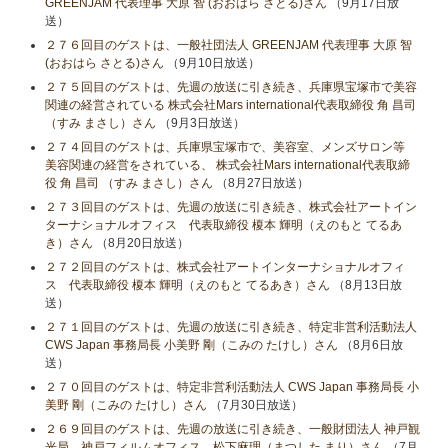
GREENJAM 代表理事 大原 智 (おおはら さとる)さん
（9月17日放
送）
２７６回目のゲストは、一般社団法人 GREENJAM 代表理事 大原 智
(おおはら さとる)さん
（9月10日放送）
２７５回目のゲストは、先週の放送に引き続き、兵庫県宝塚市で美容
関連の経営されている 株式会社Mars international代表取締役 角 昌司
（すみ まさし）さん
（9月3日放送）
２７４回目のゲストは、兵庫県宝塚市で、美容室、メンズサロン等
美容関連の経営をされている、 株式会社Mars international代表取締
役 角 昌司 （すみ まさし）さん
（8月27日放送）
２７３回目のゲストは、先週の放送に引き続き、株式会社アートイン
ターナショナルオフィス 代表取締役 榎本 輝明（えのもと てるあ
き）さん
（8月20日放送）
２７２回目のゲストは、株式会社アートインターナショナルオフィ
ス 代表取締役 榎本 輝明（えのもと てるあき）さん
（8月13日放
送）
２７１回目のゲストは、先週の放送に引き続き、特定非営利活動法人
CWS Japan 事務局長 小美野 剛（こみの たけし）さん
（8月6日放
送）
２７０回目のゲストは、特定非営利活動法人 CWS Japan 事務局長 小
美野 剛（こみの たけし）さん
（7月30日放送）
２６９回目のゲストは、先週の放送に引き続き、一般財団法人 神戸観
光局 神戸フィルムオフィス 松下麻理（まつした まり）さん
（7月