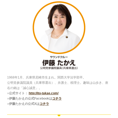
1968年1月、兵庫県尼崎市生まれ。関西大学法学部卒。
公明党参議院議員（兵庫県選出）、弁護士、税理士。趣味は山歩き、座
右の銘は「誠心誠意」。
○公式サイト：
http://ito-takae.com/
○伊藤たかえの公式Facebookは
コチラ
○伊藤たかえの公式Xは
コチラ