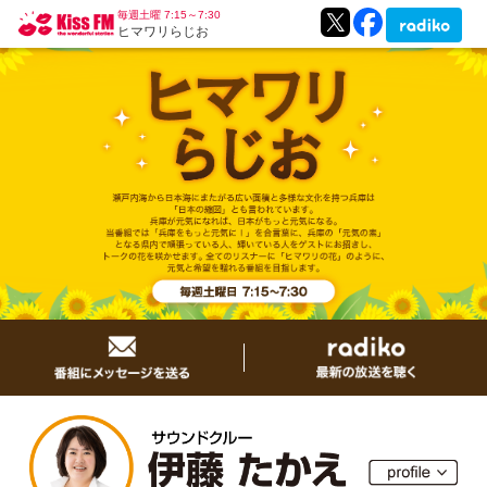
毎週土曜 7:15～7:30
ヒマワリらじお