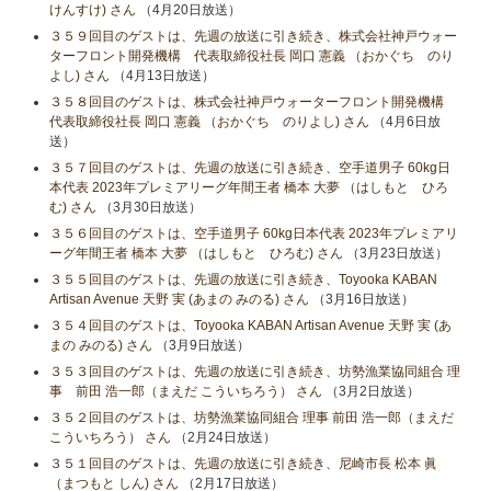
けんすけ) さん
（4月20日放送）
３５９回目のゲストは、先週の放送に引き続き、株式会社神戸ウォー
ターフロント開発機構 代表取締役社長 岡口 憲義 （おかぐち のり
よし) さん
（4月13日放送）
３５８回目のゲストは、株式会社神戸ウォーターフロント開発機構
代表取締役社長 岡口 憲義 （おかぐち のりよし) さん
（4月6日放
送）
３５７回目のゲストは、先週の放送に引き続き、空手道男子 60kg日
本代表 2023年プレミアリーグ年間王者 橋本 大夢 （はしもと ひろ
む) さん
（3月30日放送）
３５６回目のゲストは、空手道男子 60kg日本代表 2023年プレミアリ
ーグ年間王者 橋本 大夢 （はしもと ひろむ) さん
（3月23日放送）
３５５回目のゲストは、先週の放送に引き続き、Toyooka KABAN
Artisan Avenue 天野 実 (あまの みのる) さん
（3月16日放送）
３５４回目のゲストは、Toyooka KABAN Artisan Avenue 天野 実 (あ
まの みのる) さん
（3月9日放送）
３５３回目のゲストは、先週の放送に引き続き、坊勢漁業協同組合 理
事 前田 浩一郎（まえだ こういちろう） さん
（3月2日放送）
３５２回目のゲストは、坊勢漁業協同組合 理事 前田 浩一郎（まえだ
こういちろう） さん
（2月24日放送）
３５１回目のゲストは、先週の放送に引き続き、尼崎市長 松本 眞
（まつもと しん) さん
（2月17日放送）