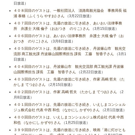
日放送）
４０８回目のゲストは、一般社団法人 淡路島観光協会 事務局長 福
浦 泰穗（ふくうら やすお) さん
（3月22日放送）
４０７回目のゲストは、先週の放送に引き続き、あいおい法律事務
所 弁護士 大槻 倫子（おおつき のりこ) さん
（3月15日放送）
４０６回目のゲストは、あいおい法律事務所 弁護士 大槻 倫子（お
おつき のりこ) さん
（3月8日放送）
４０５回目のゲストは、先週の放送に引き続き、丹波篠山市 観光交
流部 商工観光課 丹波篠山国際博担当 課長 工藤 智香子さん
（3月1
日放送）
４０４回目のゲストは、丹波篠山市 観光交流部 商工観光課 丹波篠
山国際博担当 課長 工藤 智香子さん
（2月22日放送）
４０３回目のゲストは、先週の放送に引き続き、作家 高嶋 哲夫 （た
かしま てつお) さん
（2月15日放送）
４０２回目のゲストは、作家 高嶋 哲夫 （たかしま てつお) さん
（2
月8日放送）
４０１回目のゲストは、先週の放送に引き続き、いえしまコンシェル
ジュ株式会社 代表 中西 和也 （なかにし かずや) さん
（2月1日放送）
４００回目のゲストは、いえしまコンシェルジュ株式会社 代表 中西
和也 （なかにし かずや) さん
（1月25日放送）
３９９回目のゲストは、先週の放送に引き続き、映画「港に灯がとも