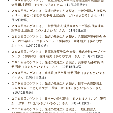
２８６回目のゲストは、一般社団法人 兵庫県道路標識標示業協会 協
会長 田村 宏樹 （たむら ひろき）さん
（11月19日放送）
２８５回目のゲストは、先週の放送に引き続き、一般社団法人 淡路島
オリーヴ協会 代表理事 理事長 土居政廣 （どい まさひろ）さん
（11
月12日放送）
２８４回目のゲストは、一般社団法人 淡路島オリーヴ協会 代表理事
理事長 土居政廣 （どい まさひろ）さん
（11月5日放送）
２８３回目のゲストは、先週の放送に引き続き、兵庫県洋菓子協会 会
長 、株式会社レーブドゥシェフ 代表取締役 佐野 靖夫（さの やす
お）さん
（10月29日放送）
２８２回目のゲストは、兵庫県洋菓子協会 会長、株式会社レーブドゥ
シェフ 代表取締役 佐野 靖夫（さの やすお）さん
（10月22日放送）
２８１回目のゲストは、先週の放送に引き続き、兵庫県 姫路市長 清
元 秀泰（きよもと ひでやす）さん
（10月15日放送）
２８０回目のゲストは、兵庫県 姫路市長 清元 秀泰（きよもと ひでや
す）さん
（10月8日放送）
２７９回目のゲストは、先週の放送に引き続き、日本一の怪獣博士
ＫＡＮＳＡＩこども研究所 原坂 一郎（はらさか いちろう）さん
（10月1日放送）
２７８回目のゲストは、日本一の怪獣博士 ＫＡＮＳＡＩこども研究
所 原坂 一郎（はらさか いちろう）さん
（9月24日放送）
２７７回目のゲストは、先週の放送に引き続き、一般社団法人