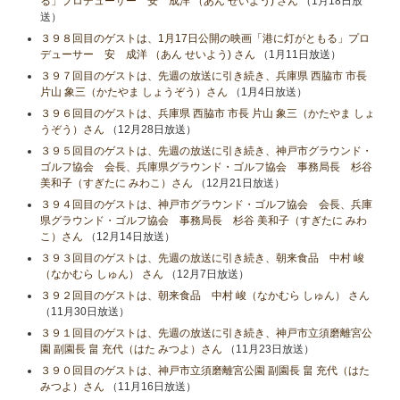
る」プロデューサー 安 成洋 （あん せいよう) さん
（1月18日放
送）
３９８回目のゲストは、1月17日公開の映画「港に灯がともる」プロ
デューサー 安 成洋 （あん せいよう) さん
（1月11日放送）
３９７回目のゲストは、先週の放送に引き続き、兵庫県 西脇市 市長
片山 象三（かたやま しょうぞう）さん
（1月4日放送）
３９６回目のゲストは、兵庫県 西脇市 市長 片山 象三（かたやま しょ
うぞう）さん
（12月28日放送）
３９５回目のゲストは、先週の放送に引き続き、神戸市グラウンド・
ゴルフ協会 会長、兵庫県グラウンド・ゴルフ協会 事務局長 杉谷
美和子（すぎたに みわこ）さん
（12月21日放送）
３９４回目のゲストは、神戸市グラウンド・ゴルフ協会 会長、兵庫
県グラウンド・ゴルフ協会 事務局長 杉谷 美和子（すぎたに みわ
こ）さん
（12月14日放送）
３９３回目のゲストは、先週の放送に引き続き、朝来食品 中村 峻
（なかむら しゅん） さん
（12月7日放送）
３９２回目のゲストは、朝来食品 中村 峻（なかむら しゅん） さん
（11月30日放送）
３９１回目のゲストは、先週の放送に引き続き、神戸市立須磨離宮公
園 副園長 畠 充代（はた みつよ）さん
（11月23日放送）
３９０回目のゲストは、神戸市立須磨離宮公園 副園長 畠 充代（はた
みつよ）さん
（11月16日放送）