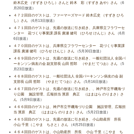
鈴木広史 （すずき ひろし）さんと 鈴木 彩（すずき あや）さん
（6
月20日放送）
４７２回目のゲストは、ファーマーズヤード 鈴木広史 （すずき ひろ
し）さん
（6月13日放送）
４７１回目のゲストは、先週の放送に引き続き、兵庫県立フラワーセ
ンター 花づくり事業課 課長 廣瀬 健司 （ひろせ けんじ）さん
（6月
6日放送）
４７０回目のゲストは、兵庫県立フラワーセンター 花づくり事業課
課長 廣瀬 健司 （ひろせ けんじ）さん
（5月30日放送）
４６９回目のゲストは、先週の放送に引き続き、一般社団法人 全国パ
ーキンソン病友の会 副支部長 山田 哲郎 （やまだ てつお）さん
（5
月23日放送）
４６８回目のゲストは、一般社団法人 全国パーキンソン病友の会 副
支部長 山田 哲郎 （やまだ てつお）さん
（5月16日放送）
４６７回目のゲストは、先週の放送に引き続き、、神戸市立平磯海づ
り公園 施設管理、広報担当 濱原 典正 （はまはら のりまさ）さ
ん
（5月9日放送）
４６６回目のゲストは、神戸市立平磯海づり公園 施設管理、広報担
当 濱原 典正 （はまはら のりまさ）さん
（5月2日放送）
４６５回目のゲストは、先週の放送に引き続き、小山助産所 所長
小山​ 千里（こやま ちさと）さん
（4月25日放送）
４６４回目のゲストは、小山助産所 所長 小山​ 千里（こやま ち