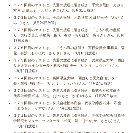
３７９回目のゲストは、先週の放送に引き続き、手焼き煎餅 えみり
堂 和田 絵三子 （わだ えみこ) さん
（8月31日放送）
３７８回目のゲストは、手焼き煎餅 えみり堂 和田 絵三子 （わだ え
みこ) さん
（8月24日放送）
３７７回目のゲストは、先週の放送に引き続き、「こうべ海の盆踊
り」実行委員会 事務局 森花 有沙（もりはな ありさ）さん
（8月
17日放送）
３７６回目のゲストは、「こうべ海の盆踊り」実行委員会 事務局 森
花 有沙（もりはな ありさ）さん
（8月10日放送）
３７５回目のゲストは、先週の放送に引き続き、兵庫県立大学 西は
りま天文台 センター長・教授 伊藤 洋一 （いとう よういち) さん
（8月3日放送）
３７４回目のゲストは、兵庫県立大学 西はりま天文台 センター
長・教授 伊藤 洋一 （いとう よういち) さん
（7月27日放送）
３７３回目のゲストは、先週の放送に引き続き、株式会社松本商会
代表取締役 松本 和也 （まつもと かずや) さん
（7月20日放送）
３７２回目のゲストは、株式会社松本商会 代表取締役 松本 和也
（まつもと かずや) さん
（7月13日放送）
３７１回目のゲストは、先週の放送に引き続き、理化学研究所 計算科
学研究センター センター長 松岡 聡 （まつおか さとし) さん
（7月6日放送）