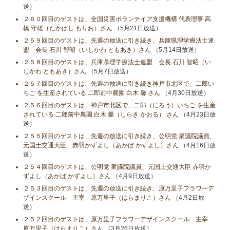
送）
２６０回目のゲストは、全国災害ボランテイア支援機構 代表理事 高
橋 守雄（たかはし もりお）さん
（5月21日放送）
２５９回目のゲストは、先週の放送に引き続き、兵庫県理学療法士連
盟 会長 石川 智昭（いしかわ ともあき）さん
（5月14日放送）
２５８回目のゲストは、兵庫県理学療法士連盟 会長 石川 智昭（い
しかわ ともあき）さん
（5月7日放送）
２５７回目のゲストは、先週の放送に引き続き神戸市北区で、二郎い
ちご を生産されている 二郎前中農園 白木 馨 さん
（4月30日放送）
２５６回目のゲストは、神戸市北区で、二郎（にろう）いちご を生産
されている 二郎前中農園 白木 馨（しらき かおる） さん
（4月23日放
送）
２５５回目のゲストは、先週の放送に引き続き、公明党 衆議院議員、
元国土交通大臣 赤羽かずよし（あかば かずよし）さん
（4月16日放
送）
２５４回目のゲストは、公明党 衆議院議員、元国土交通大臣 赤羽か
ずよし（あかば かずよし）さん
（4月9日放送）
２５３回目のゲストは、先週の放送に引き続き、原万里子フラワーデ
ザインスクール 主宰 原万里子（はらまりこ）さん
（4月2日放
送）
２５２回目のゲストは、原万里子フラワーデザインスクール 主宰
原万里子（はらまりこ）さん
（3月26日放送）