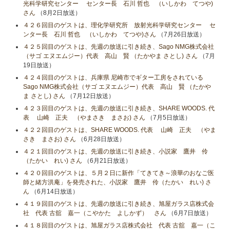
光科学研究センター センター長 石川 哲也 （いしかわ てつや)
さん
（8月2日放送）
４２６回目のゲストは、理化学研究所 放射光科学研究センター セ
ンター長 石川 哲也 （いしかわ てつや)さん
（7月26日放送）
４２５回目のゲストは、先週の放送に引き続き、Sago NMG株式会社
（サゴ エヌエムジー）代表 高山 賢 （たかやま さとし) さん
（7月
19日放送）
４２４回目のゲストは、兵庫県 尼崎市でギター工房をされている
Sago NMG株式会社（サゴ エヌエムジー）代表 高山 賢 （たかや
ま さとし) さん
（7月12日放送）
４２３回目のゲストは、先週の放送に引き続き、SHARE WOODS. 代
表 山崎 正夫 （やまさき まさお) さん
（7月5日放送）
４２２回目のゲストは、SHARE WOODS. 代表 山崎 正夫 （やま
さき まさお) さん
（6月28日放送）
４２１回目のゲストは、先週の放送に引き続き、小説家 鷹井 伶
（たかい れい) さん
（6月21日放送）
４２０回目のゲストは、５月２日に新作「てきてき～浪華のおなご医
師と緒方洪庵」を発売された、小説家 鷹井 伶（たかい れい) さ
ん
（6月14日放送）
４１９回目のゲストは、先週の放送に引き続き、旭屋ガラス店株式会
社 代表 古舘 嘉一（こやかた よしかず） さん
（6月7日放送）
４１８回目のゲストは、旭屋ガラス店株式会社 代表 古舘 嘉一（こ