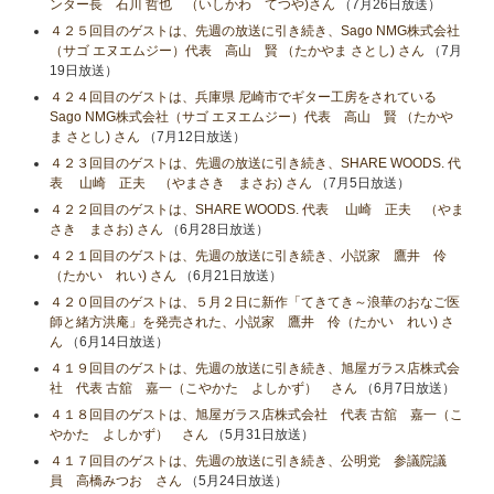
ンター長 石川 哲也 （いしかわ てつや)さん
（7月26日放送）
４２５回目のゲストは、先週の放送に引き続き、Sago NMG株式会社
（サゴ エヌエムジー）代表 高山 賢 （たかやま さとし) さん
（7月
19日放送）
４２４回目のゲストは、兵庫県 尼崎市でギター工房をされている
Sago NMG株式会社（サゴ エヌエムジー）代表 高山 賢 （たかや
ま さとし) さん
（7月12日放送）
４２３回目のゲストは、先週の放送に引き続き、SHARE WOODS. 代
表 山崎 正夫 （やまさき まさお) さん
（7月5日放送）
４２２回目のゲストは、SHARE WOODS. 代表 山崎 正夫 （やま
さき まさお) さん
（6月28日放送）
４２１回目のゲストは、先週の放送に引き続き、小説家 鷹井 伶
（たかい れい) さん
（6月21日放送）
４２０回目のゲストは、５月２日に新作「てきてき～浪華のおなご医
師と緒方洪庵」を発売された、小説家 鷹井 伶（たかい れい) さ
ん
（6月14日放送）
４１９回目のゲストは、先週の放送に引き続き、旭屋ガラス店株式会
社 代表 古舘 嘉一（こやかた よしかず） さん
（6月7日放送）
４１８回目のゲストは、旭屋ガラス店株式会社 代表 古舘 嘉一（こ
やかた よしかず） さん
（5月31日放送）
４１７回目のゲストは、先週の放送に引き続き、公明党 参議院議
員 高橋みつお さん
（5月24日放送）