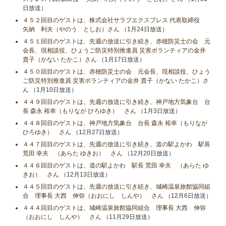
日放送）
４５２回目のゲストは、株式会社サラブエクスプレス 代表取締役
矢納 利夫（やのう としお）さん
（1月24日放送）
４５１回目のゲストは、先週の放送に引き続き、赤穂防災士の会 元
会長、現相談役、ひょうご防災特別推進員 災害ボランティアの金井
貴子（かない たかこ）さん
（1月17日放送）
４５０回目のゲストは、赤穂防災士の会 元会長、現相談役、ひょう
ご防災特別推進員 災害ボランティアの金井 貴子（かない たかこ）さ
ん
（1月10日放送）
４４９回目のゲストは、先週の放送に引き続き、神戸地方気象台 台
長 森永 裕幸（もりなが ひろゆき） さん
（1月3日放送）
４４８回目のゲストは、神戸地方気象台 台長 森永 裕幸（もりなが
ひろゆき） さん
（12月27日放送）
４４７回目のゲストは、先週の放送に引き続き、道の駅よかわ 駅長
荒田 幸夫 （あらた ゆきお） さん
（12月20日放送）
４４６回目のゲストは、道の駅よかわ 駅長 荒田 幸夫 （あらた ゆ
きお） さん
（12月13日放送）
４４５回目のゲストは、先週の放送に引き続き、城崎温泉旅館協同組
合 理事長 大西 伸弥（おおにし しんや） さん
（12月6日放送）
４４４回目のゲストは、城崎温泉旅館協同組合 理事長 大西 伸弥
（おおにし しんや） さん
（11月29日放送）