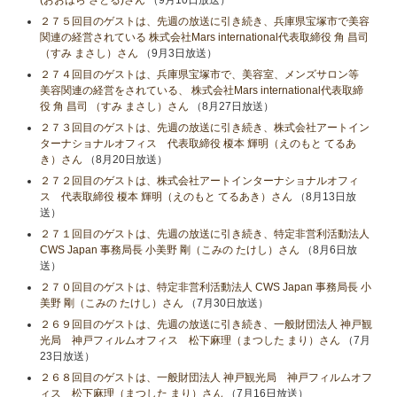
(おおはら さとる)さん
（9月10日放送）
２７５回目のゲストは、先週の放送に引き続き、兵庫県宝塚市で美容
関連の経営されている 株式会社Mars international代表取締役 角 昌司
（すみ まさし）さん
（9月3日放送）
２７４回目のゲストは、兵庫県宝塚市で、美容室、メンズサロン等
美容関連の経営をされている、 株式会社Mars international代表取締
役 角 昌司 （すみ まさし）さん
（8月27日放送）
２７３回目のゲストは、先週の放送に引き続き、株式会社アートイン
ターナショナルオフィス 代表取締役 榎本 輝明（えのもと てるあ
き）さん
（8月20日放送）
２７２回目のゲストは、株式会社アートインターナショナルオフィ
ス 代表取締役 榎本 輝明（えのもと てるあき）さん
（8月13日放
送）
２７１回目のゲストは、先週の放送に引き続き、特定非営利活動法人
CWS Japan 事務局長 小美野 剛（こみの たけし）さん
（8月6日放
送）
２７０回目のゲストは、特定非営利活動法人 CWS Japan 事務局長 小
美野 剛（こみの たけし）さん
（7月30日放送）
２６９回目のゲストは、先週の放送に引き続き、一般財団法人 神戸観
光局 神戸フィルムオフィス 松下麻理（まつした まり）さん
（7月
23日放送）
２６８回目のゲストは、一般財団法人 神戸観光局 神戸フィルムオフ
ィス 松下麻理（まつした まり）さん
（7月16日放送）