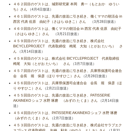
４６２回目のゲストは、城郭研究家 本岡 勇一（もとおか ゆうい
ち）さん
（4月4日放送）
４６１回目のゲストは、先週の放送に引き続き、働くママの朝活会 in
西宮 代表 佐原 由紀子（さはら ゆきこ）さん
（3月28日放送）
４６０回目のゲストは、働くママの朝活会 in 西宮 代表 佐原 由紀子
（さはら ゆきこ）さん
（3月21日放送）
４５９回目のゲストは、先週の放送に引き続き、株式会社
BICYCLEPROJECT 代表取締役 栂尾 大知（とがお たいち） さ
ん
（3月14日放送）
４５８回目のゲストは、株式会社 BICYCLEPROJECT 代表取締役
栂尾 大知（とがお たいち） さん
（3月7日放送）
４５７回目のゲストは、先週の放送に引き続き、兵庫県保護司会連合
会 会長 堀 保彦（ほり やすひこ）さん
（2月28日放送）
４５６回目のゲストは、兵庫県保護司会連合会 会長 堀 保彦（ほ
り やすひこ）さん
（2月21日放送）
４５５回目のゲストは、先週の放送に引き続き、PATISSERIE
AKAINEKO シェフ 水野 琢磨 （みずの たくま）さん
（2月14日放
送）
４５４回目のゲストは、PATISSERIE AKAINEKO シェフ 水野 琢磨
（みずの たくま）さん
（2月7日放送）
４５３回目のゲストは、先週の放送に引き続き、株式会社サラブエク
スプレス 代表取締役 矢納 利夫（やのう としお）さん
（1月31