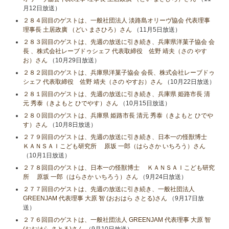
月12日放送）
２８４回目のゲストは、一般社団法人 淡路島オリーヴ協会 代表理事
理事長 土居政廣 （どい まさひろ）さん
（11月5日放送）
２８３回目のゲストは、先週の放送に引き続き、兵庫県洋菓子協会 会
長 、株式会社レーブドゥシェフ 代表取締役 佐野 靖夫（さの やす
お）さん
（10月29日放送）
２８２回目のゲストは、兵庫県洋菓子協会 会長、株式会社レーブドゥ
シェフ 代表取締役 佐野 靖夫（さの やすお）さん
（10月22日放送）
２８１回目のゲストは、先週の放送に引き続き、兵庫県 姫路市長 清
元 秀泰（きよもと ひでやす）さん
（10月15日放送）
２８０回目のゲストは、兵庫県 姫路市長 清元 秀泰（きよもと ひでや
す）さん
（10月8日放送）
２７９回目のゲストは、先週の放送に引き続き、日本一の怪獣博士
ＫＡＮＳＡＩこども研究所 原坂 一郎（はらさか いちろう）さん
（10月1日放送）
２７８回目のゲストは、日本一の怪獣博士 ＫＡＮＳＡＩこども研究
所 原坂 一郎（はらさか いちろう）さん
（9月24日放送）
２７７回目のゲストは、先週の放送に引き続き、一般社団法人
GREENJAM 代表理事 大原 智 (おおはら さとる)さん
（9月17日放
送）
２７６回目のゲストは、一般社団法人 GREENJAM 代表理事 大原 智