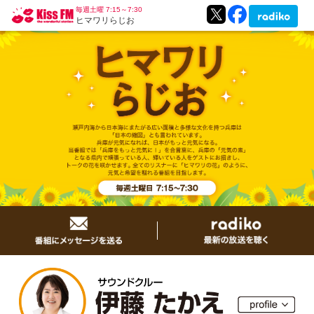
毎週土曜 7:15～7:30
ヒマワリらじお