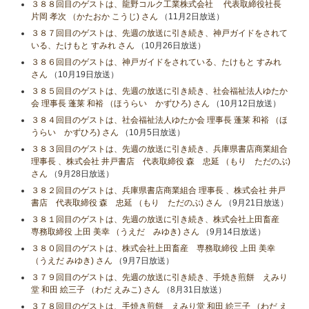
３８８回目のゲストは、龍野コルク工業株式会社 代表取締役社長
片岡 孝次 （かたおか こうじ) さん
（11月2日放送）
３８７回目のゲストは、先週の放送に引き続き、神戸ガイドをされて
いる、たけもと すみれ さん
（10月26日放送）
３８６回目のゲストは、神戸ガイドをされている、たけもと すみれ
さん
（10月19日放送）
３８５回目のゲストは、先週の放送に引き続き、社会福祉法人ゆたか
会 理事長 蓬莱 和裕 （ほうらい かずひろ) さん
（10月12日放送）
３８４回目のゲストは、社会福祉法人ゆたか会 理事長 蓬莱 和裕 （ほ
うらい かずひろ) さん
（10月5日放送）
３８３回目のゲストは、先週の放送に引き続き、兵庫県書店商業組合
理事長 、株式会社 井戸書店 代表取締役 森 忠延 （もり ただのぶ)
さん
（9月28日放送）
３８２回目のゲストは、兵庫県書店商業組合 理事長 、株式会社 井戸
書店 代表取締役 森 忠延 （もり ただのぶ) さん
（9月21日放送）
３８１回目のゲストは、先週の放送に引き続き、株式会社上田畜産
専務取締役 上田 美幸 （うえだ みゆき) さん
（9月14日放送）
３８０回目のゲストは、株式会社上田畜産 専務取締役 上田 美幸
（うえだ みゆき) さん
（9月7日放送）
３７９回目のゲストは、先週の放送に引き続き、手焼き煎餅 えみり
堂 和田 絵三子 （わだ えみこ) さん
（8月31日放送）
３７８回目のゲストは、手焼き煎餅 えみり堂 和田 絵三子 （わだ え