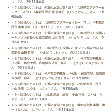
し）さん
（6月13日放送）
４７１回目のゲストは、先週の放送に引き続き、兵庫県立フラワーセ
ンター 花づくり事業課 課長 廣瀬 健司 （ひろせ けんじ）さん
（6月
6日放送）
４７０回目のゲストは、兵庫県立フラワーセンター 花づくり事業課
課長 廣瀬 健司 （ひろせ けんじ）さん
（5月30日放送）
４６９回目のゲストは、先週の放送に引き続き、一般社団法人 全国パ
ーキンソン病友の会 副支部長 山田 哲郎 （やまだ てつお）さん
（5
月23日放送）
４６８回目のゲストは、一般社団法人 全国パーキンソン病友の会 副
支部長 山田 哲郎 （やまだ てつお）さん
（5月16日放送）
４６７回目のゲストは、先週の放送に引き続き、、神戸市立平磯海づ
り公園 施設管理、広報担当 濱原 典正 （はまはら のりまさ）さ
ん
（5月9日放送）
４６６回目のゲストは、神戸市立平磯海づり公園 施設管理、広報担
当 濱原 典正 （はまはら のりまさ）さん
（5月2日放送）
４６５回目のゲストは、先週の放送に引き続き、小山助産所 所長
小山​ 千里（こやま ちさと）さん
（4月25日放送）
４６４回目のゲストは、小山助産所 所長 小山​ 千里（こやま ち
さと）さん
（4月18日放送）
４６３回目のゲストは、先週の放送に引き続き、城郭研究家 本岡 勇
一（もとおか ゆういち）さん
（4月11日放送）