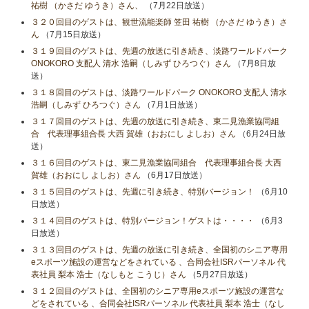
祐樹 （かさだ ゆうき）さん、
（7月22日放送）
３２０回目のゲストは、観世流能楽師 笠田 祐樹 （かさだ ゆうき）さ
ん
（7月15日放送）
３１９回目のゲストは、先週の放送に引き続き、淡路ワールドパーク
ONOKORO 支配人 清水 浩嗣（しみず ひろつぐ）さん
（7月8日放
送）
３１８回目のゲストは、淡路ワールドパーク ONOKORO 支配人 清水
浩嗣（しみず ひろつぐ）さん
（7月1日放送）
３１７回目のゲストは、先週の放送に引き続き、東二見漁業協同組
合 代表理事組合長 大西 賀雄（おおにし よしお）さん
（6月24日放
送）
３１６回目のゲストは、東二見漁業協同組合 代表理事組合長 大西
賀雄（おおにし よしお）さん
（6月17日放送）
３１５回目のゲストは、先週に引き続き、特別バージョン！
（6月10
日放送）
３１４回目のゲストは、特別バージョン！ゲストは・・・・
（6月3
日放送）
３１３回目のゲストは、先週の放送に引き続き、全国初のシニア専用
eスポーツ施設の運営などをされている 、合同会社ISRパーソネル 代
表社員 梨本 浩士（なしもと こうじ）さん
（5月27日放送）
３１２回目のゲストは、全国初のシニア専用eスポーツ施設の運営な
どをされている 、合同会社ISRパーソネル 代表社員 梨本 浩士（なし