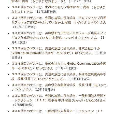
館 本山 尚義 （もとやま なおよし）さん
（11月25日放送）
３３８回目のゲストは、世界のごちそう博物館 本山 尚義 （もとやま
なおよし）さん
（11月18日放送）
３３７回目のゲストは、先週の放送に引き続き、アロマショップ店長
＆フィギュア作成師をされている 井上 智也 （いのうえ ともや）さん
（11月11日放送）
３３６回目のゲストは、兵庫県加古川市でアロマショップ店長＆フィ
ギュア作成師をされている 井上 智也 （いのうえ ともや）さん
（11
月4日放送）
３３５回目のゲストは、先週の放送に引き続き、株式会社カネカ
Global Open Innovation企画部 宅 佑奈 (たく ゆうな) さん
（10月28
日放送）
３３４回目のゲストは、株式会社カネカ Global Open Innovation企画
部 宅 佑奈 (たく ゆうな) さん
（10月21日放送）
３３３回目のゲストは、先週の放送に引き続き、兵庫県立農業高等学
校 校長 澤井 正志 (さわい ただし) さん
（10月14日放送）
３３２回目のゲストは、兵庫県立農業高等学校 校長 澤井 正志 (さわ
い ただし) さん
（10月7日放送）
３３１回目のゲストは、先週の放送に引き続き、一般社団法人豊岡ア
ートアクション（ＴＡＡ）理事長 中貝 宗治 (なかがい むねはる) さん
（9月30日放送）
３３０回目のゲストは、一般社団法人豊岡アートアクション（ＴＡ