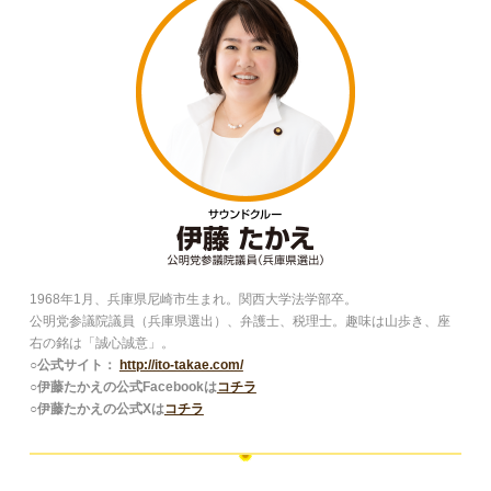
1968年1月、兵庫県尼崎市生まれ。関西大学法学部卒。
公明党参議院議員（兵庫県選出）、弁護士、税理士。趣味は山歩き、座
右の銘は「誠心誠意」。
○公式サイト：
http://ito-takae.com/
○伊藤たかえの公式Facebookは
コチラ
○伊藤たかえの公式Xは
コチラ