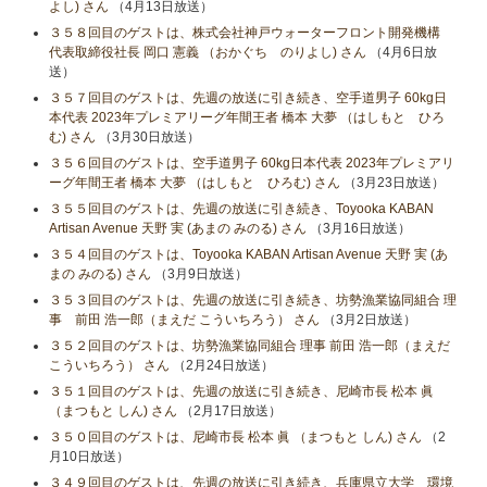
よし) さん
（4月13日放送）
３５８回目のゲストは、株式会社神戸ウォーターフロント開発機構
代表取締役社長 岡口 憲義 （おかぐち のりよし) さん
（4月6日放
送）
３５７回目のゲストは、先週の放送に引き続き、空手道男子 60kg日
本代表 2023年プレミアリーグ年間王者 橋本 大夢 （はしもと ひろ
む) さん
（3月30日放送）
３５６回目のゲストは、空手道男子 60kg日本代表 2023年プレミアリ
ーグ年間王者 橋本 大夢 （はしもと ひろむ) さん
（3月23日放送）
３５５回目のゲストは、先週の放送に引き続き、Toyooka KABAN
Artisan Avenue 天野 実 (あまの みのる) さん
（3月16日放送）
３５４回目のゲストは、Toyooka KABAN Artisan Avenue 天野 実 (あ
まの みのる) さん
（3月9日放送）
３５３回目のゲストは、先週の放送に引き続き、坊勢漁業協同組合 理
事 前田 浩一郎（まえだ こういちろう） さん
（3月2日放送）
３５２回目のゲストは、坊勢漁業協同組合 理事 前田 浩一郎（まえだ
こういちろう） さん
（2月24日放送）
３５１回目のゲストは、先週の放送に引き続き、尼崎市長 松本 眞
（まつもと しん) さん
（2月17日放送）
３５０回目のゲストは、尼崎市長 松本 眞 （まつもと しん) さん
（2
月10日放送）
３４９回目のゲストは、先週の放送に引き続き、兵庫県立大学 環境