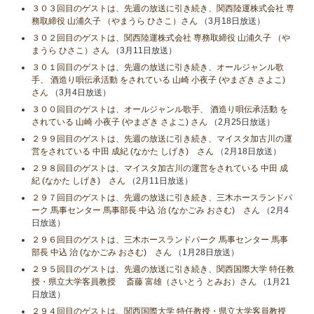
３０３回目のゲストは、先週の放送に引き続き、関西陸運株式会社 専
務取締役 山浦久子 （やまうら ひさこ）さん
（3月18日放送）
３０２回目のゲストは、関西陸運株式会社 専務取締役 山浦久子 （や
まうら ひさこ）さん
（3月11日放送）
３０１回目のゲストは、先週の放送に引き続き、オールジャンル歌
手、 酒造り唄伝承活動 をされている 山崎 小夜子 (やまざき さよこ)
さん
（3月4日放送）
３００回目のゲストは、オールジャンル歌手、 酒造り唄伝承活動 を
されている 山崎 小夜子 (やまざき さよこ) さん
（2月25日放送）
２９９回目のゲストは、先週の放送に引き続き、マイスタ加古川の運
営をされている 中田 成紀 (なかた しげき) さん
（2月18日放送）
２９８回目のゲストは、マイスタ加古川の運営をされている 中田 成
紀 (なかた しげき) さん
（2月11日放送）
２９７回目のゲストは、先週の放送に引き続き、三木ホースランドパ
ーク 馬事センター 馬事部長 中込 治 (なかごみ おさむ) さん
（2月4
日放送）
２９６回目のゲストは、三木ホースランドパーク 馬事センター 馬事
部長 中込 治 (なかごみ おさむ) さん
（1月28日放送）
２９５回目のゲストは、先週の放送に引き続き、関西国際大学 特任教
授・県立大学客員教授 斎藤 富雄（さいとう とみお）さん
（1月21
日放送）
２９４回目のゲストは、関西国際大学 特任教授・県立大学客員教授