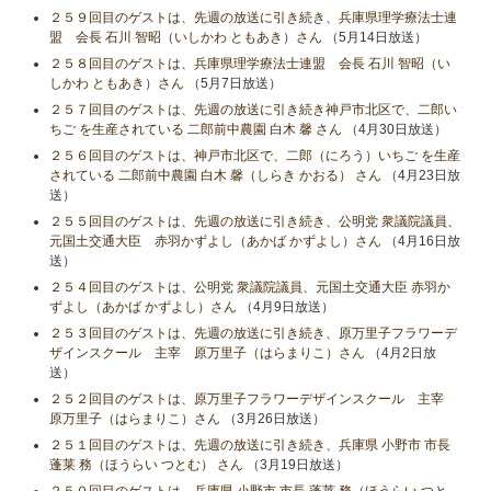
２５９回目のゲストは、先週の放送に引き続き、兵庫県理学療法士連
盟 会長 石川 智昭（いしかわ ともあき）さん
（5月14日放送）
２５８回目のゲストは、兵庫県理学療法士連盟 会長 石川 智昭（い
しかわ ともあき）さん
（5月7日放送）
２５７回目のゲストは、先週の放送に引き続き神戸市北区で、二郎い
ちご を生産されている 二郎前中農園 白木 馨 さん
（4月30日放送）
２５６回目のゲストは、神戸市北区で、二郎（にろう）いちご を生産
されている 二郎前中農園 白木 馨（しらき かおる） さん
（4月23日放
送）
２５５回目のゲストは、先週の放送に引き続き、公明党 衆議院議員、
元国土交通大臣 赤羽かずよし（あかば かずよし）さん
（4月16日放
送）
２５４回目のゲストは、公明党 衆議院議員、元国土交通大臣 赤羽か
ずよし（あかば かずよし）さん
（4月9日放送）
２５３回目のゲストは、先週の放送に引き続き、原万里子フラワーデ
ザインスクール 主宰 原万里子（はらまりこ）さん
（4月2日放
送）
２５２回目のゲストは、原万里子フラワーデザインスクール 主宰
原万里子（はらまりこ）さん
（3月26日放送）
２５１回目のゲストは、先週の放送に引き続き、兵庫県 小野市 市長
蓬莱 務（ほうらい つとむ） さん
（3月19日放送）