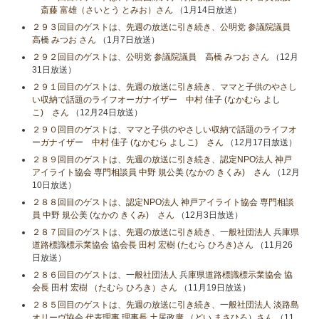
斎藤 富雄（さいとう とみお）さん
（1月14日放送）
２９３回目のゲストは、先週の放送に引き続き、公明党 参議院議員
高橋 みつお さん
（1月7日放送）
２９２回目のゲストは、公明党 参議院議員 高橋 みつお さん
（12月
31日放送）
２９１回目のゲストは、先週の放送に引き続き、ママと子供のやさし
い収納で話題のライフオーガナイザー 中村 佳子 (なかむら よし
こ) さん
（12月24日放送）
２９０回目のゲストは、ママと子供のやさしい収納で話題のライフオ
ーガナイザー 中村 佳子 (なかむら よしこ) さん
（12月17日放送）
２８９回目のゲストは、先週の放送に引き続き、認定NPO法人 神戸
アイライト協会 専門相談員 中野 規公美 (なかの きくみ) さん
（12月
10日放送）
２８８回目のゲストは、認定NPO法人 神戸アイライト協会 専門相談
員 中野 規公美 (なかの きくみ) さん
（12月3日放送）
２８７回目のゲストは、先週の放送に引き続き、一般社団法人 兵庫県
道路標識標示業協会 協会長 田村 宏樹 (たむら ひろき)さん
（11月26
日放送）
２８６回目のゲストは、一般社団法人 兵庫県道路標識標示業協会 協
会長 田村 宏樹 （たむら ひろき）さん
（11月19日放送）
２８５回目のゲストは、先週の放送に引き続き、一般社団法人 淡路島
オリーヴ協会 代表理事 理事長 土居政廣 （どい まさひろ）さん
（11