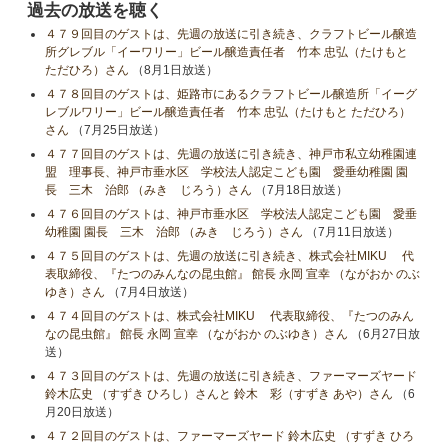
過去の放送を聴く
４７９回目のゲストは、先週の放送に引き続き、クラフトビール醸造
所グレブル「イーワリー」ビール醸造責任者 竹本 忠弘（たけもと
ただひろ）さん
（8月1日放送）
４７８回目のゲストは、姫路市にあるクラフトビール醸造所「イーグ
レブルワリー」ビール醸造責任者 竹本 忠弘（たけもと ただひろ）
さん
（7月25日放送）
４７７回目のゲストは、先週の放送に引き続き、神戸市私立幼稚園連
盟 理事長、神戸市垂水区 学校法人認定こども園 愛垂幼稚園 園
長 三木 治郎 （みき じろう）さん
（7月18日放送）
４７６回目のゲストは、神戸市垂水区 学校法人認定こども園 愛垂
幼稚園 園長 三木 治郎 （みき じろう）さん
（7月11日放送）
４７５回目のゲストは、先週の放送に引き続き、株式会社MIKU 代
表取締役、『たつのみんなの昆虫館』 館長 永岡 宣幸 （ながおか のぶ
ゆき）さん
（7月4日放送）
４７４回目のゲストは、株式会社MIKU 代表取締役、『たつのみん
なの昆虫館』 館長 永岡 宣幸 （ながおか のぶゆき）さん
（6月27日放
送）
４７３回目のゲストは、先週の放送に引き続き、ファーマーズヤード
鈴木広史 （すずき ひろし）さんと 鈴木 彩（すずき あや）さん
（6
月20日放送）
４７２回目のゲストは、ファーマーズヤード 鈴木広史 （すずき ひろ