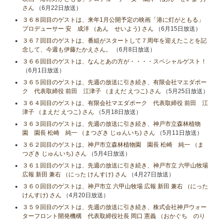
さん
（6月22日放送）
３６８回目のゲストは、来年1月公開予定の映画「港に灯がともる」
プロデューサー 安 成洋 （あん せいよう) さん
（6月15日放送）
３６７回目のゲストは、番組がスタートして７周年を迎えたことを記
念して、今週も伊藤たかえさん。
（6月8日放送）
３６６回目のゲストは、なんとあの方が・・・・スペシャルゲスト！
（6月1日放送）
３６５回目のゲストは、先週の放送に引き続き、有限会社マエダポー
ク 代表取締役 前田 江津子 （まえだ えつこ) さん
（5月25日放送）
３６４回目のゲストは、有限会社マエダポーク 代表取締役 前田 江
津子 （まえだ えつこ) さん
（5月18日放送）
３６３回目のゲストは、先週の放送に引き続き、神戸市立森林植物
園 園長 松崎 純一 （まつざき じゅんいち) さん
（5月11日放送）
３６２回目のゲストは、神戸市立森林植物園 園長 松崎 純一 （ま
つざき じゅんいち) さん
（5月4日放送）
３６１回目のゲストは、先週の放送に引き続き、神戸市立 六甲山牧場
広報 新田 兼右 （にった けんすけ) さん
（4月27日放送）
３６０回目のゲストは、神戸市立 六甲山牧場 広報 新田 兼右 （にった
けんすけ) さん
（4月20日放送）
３５９回目のゲストは、先週の放送に引き続き、株式会社神戸ウォー
ターフロント開発機構 代表取締役社長 岡口 憲義 （おかぐち のり