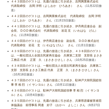
４４３回目のゲストは、先週の放送に引き続き、吉岡興業株式会社
代表取締役 吉岡 洋明（よしおか ひろあき） さん
（11月22日放
送）
４４２回目のゲストは、吉岡興業株式会社 代表取締役 吉岡 洋明
（よしおか ひろあき） さん
（11月15日放送）
４４１回目のゲストは、先週の放送に引き続き、伊丹商店連合会 副
会長、 D.O.D 株式会社 代表取締役 岩花 玄 （いわはな げん）
さん
（11月8日放送）
４４０回目のゲストは、伊丹商店連合会 副会長、 D.O.D 株式会社
代表取締役 岩花 玄 （いわはな げん） さん
（11月1日放送）
４３９回目のゲストは、先週の放送に引き続き、４３８回目のゲスト
は、一般社団法人全国古民家再生協会 兵庫第二支部 支部長 まさき
工務店 代表 正置 久 （まさき ひさし）さん
（10月25日放送）
４３８回目のゲストは、一般社団法人全国古民家再生協会 兵庫第二
支部 支部長 まさき工務店 代表 正置 久 （まさき ひさし）さん
（10月18日放送）
４３７回目のゲストは、先週の放送に引き続き、駐神戸大韓民国総領
事 李 相 烈 （イ サンヨル）さん
（10月11日放送）
４３６回目のゲストは、駐神戸大韓民国総領事 李 相 烈 （イ サンヨ
ル）さん
（10月4日放送）
４３５回目のゲストは、先週の放送に引き続き、兵庫県原爆被害者団
体協議会 前理事長 岡邊 好子 （おかべ よしこ）さん
（9月27日