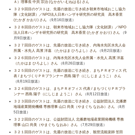
Ａ）理事長 中貝 宗治 (なかがい むねはる) さん
３２９回目のゲストは、先週の放送に引き続き朝来市地域おこし協力
隊（文化財課）／NPO法人日本ハンザキ研究所の研究員 高木香里
(たかぎ かおり) さん
（9月16日放送）
３２８回目のゲストは、朝来市地域おこし協力隊（文化財課）／NPO
法人日本ハンザキ研究所の研究員 高木香里 (たかぎ かおり) さん
（9
月9日放送）
３２７回目のゲストは、先週の放送に引き続き、内海水先区水先人会
所属・水先人 高濱 洋嘉 （たかはま ひろよし）さん
（9月2日放送）
３２６回目のゲストは、内海水先区水先人会所属・水先人 高濱 洋嘉
（たかはま ひろよし）さん
（8月26日放送）
３２５回目のゲストは、先週の放送に引き続き、まちＰＲオフィス 代
表 / まちづくりＰＲプランナー 西島 陽子（にしじま ようこ） さん
（8月19日放送）
３２４回目のゲストは、まちＰＲオフィス 代表 / まちづくりＰＲプラ
ンナー 西島 陽子（にしじま ようこ） さん
（8月12日放送）
３２３回目のゲストは、先週の放送に引き続き、公益財団法人 北播磨
地場産業開発機構 専務理事 山口 尚美（やまぐち なおみ）さん
（8月
5日放送）
３２２回目のゲストは、公益財団法人 北播磨地場産業開発機構 専務
理事 山口 尚美（やまぐち なおみ）さん
（7月29日放送）
３２１回目のゲストは、先週の放送に引き続き、観世流能楽師 笠田