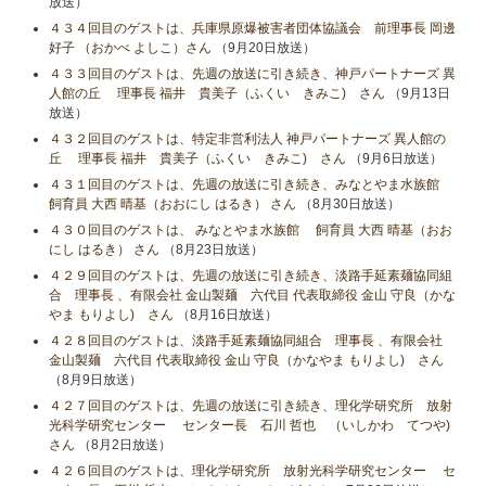
放送）
４３４回目のゲストは、兵庫県原爆被害者団体協議会 前理事長 岡邊
好子 （おかべ よしこ）さん
（9月20日放送）
４３３回目のゲストは、先週の放送に引き続き、神戸パートナーズ 異
人館の丘 理事長 福井 貴美子（ふくい きみこ) さん
（9月13日
放送）
４３２回目のゲストは、特定非営利法人 神戸パートナーズ 異人館の
丘 理事長 福井 貴美子（ふくい きみこ) さん
（9月6日放送）
４３１回目のゲストは、先週の放送に引き続き、みなとやま水族館
飼育員 大西 晴基（おおにし はるき） さん
（8月30日放送）
４３０回目のゲストは、 みなとやま水族館 飼育員 大西 晴基（おお
にし はるき） さん
（8月23日放送）
４２９回目のゲストは、先週の放送に引き続き、淡路手延素麺協同組
合 理事長 、有限会社 金山製麺 六代目 代表取締役 金山 守良（かな
やま もりよし) さん
（8月16日放送）
４２８回目のゲストは、淡路手延素麺協同組合 理事長 、有限会社
金山製麺 六代目 代表取締役 金山 守良（かなやま もりよし) さん
（8月9日放送）
４２７回目のゲストは、先週の放送に引き続き、理化学研究所 放射
光科学研究センター センター長 石川 哲也 （いしかわ てつや)
さん
（8月2日放送）
４２６回目のゲストは、理化学研究所 放射光科学研究センター セ