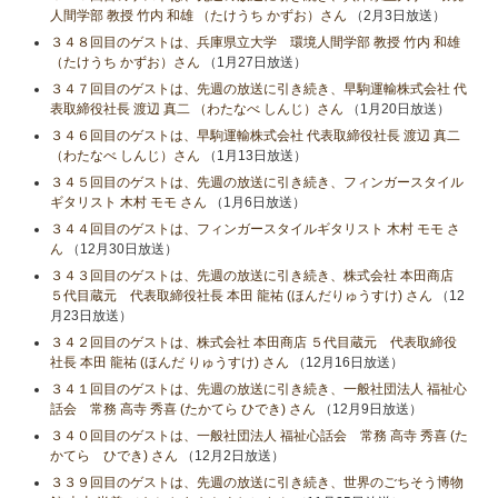
人間学部 教授 竹内 和雄 （たけうち かずお）さん
（2月3日放送）
３４８回目のゲストは、兵庫県立大学 環境人間学部 教授 竹内 和雄
（たけうち かずお）さん
（1月27日放送）
３４７回目のゲストは、先週の放送に引き続き、早駒運輸株式会社 代
表取締役社長 渡辺 真二 （わたなべ しんじ）さん
（1月20日放送）
３４６回目のゲストは、早駒運輸株式会社 代表取締役社長 渡辺 真二
（わたなべ しんじ）さん
（1月13日放送）
３４５回目のゲストは、先週の放送に引き続き、フィンガースタイル
ギタリスト 木村 モモ さん
（1月6日放送）
３４４回目のゲストは、フィンガースタイルギタリスト 木村 モモ さ
ん
（12月30日放送）
３４３回目のゲストは、先週の放送に引き続き、株式会社 本田商店
５代目蔵元 代表取締役社長 本田 龍祐 (ほんだりゅうすけ) さん
（12
月23日放送）
３４２回目のゲストは、株式会社 本田商店 ５代目蔵元 代表取締役
社長 本田 龍祐 (ほんだ りゅうすけ) さん
（12月16日放送）
３４１回目のゲストは、先週の放送に引き続き、一般社団法人 福祉心
話会 常務 高寺 秀喜 (たかてら ひでき) さん
（12月9日放送）
３４０回目のゲストは、一般社団法人 福祉心話会 常務 高寺 秀喜 (た
かてら ひでき) さん
（12月2日放送）
３３９回目のゲストは、先週の放送に引き続き、世界のごちそう博物