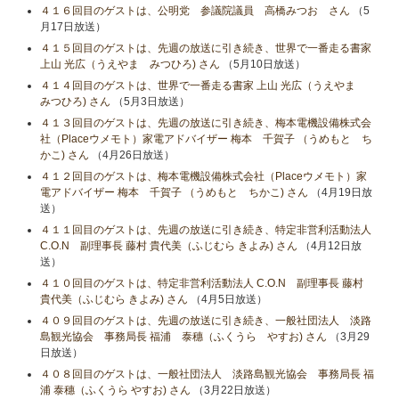
４１６回目のゲストは、公明党 参議院議員 高橋みつお さん
（5
月17日放送）
４１５回目のゲストは、先週の放送に引き続き、世界で一番走る書家
上山 光広（うえやま みつひろ) さん
（5月10日放送）
４１４回目のゲストは、世界で一番走る書家 上山 光広（うえやま
みつひろ) さん
（5月3日放送）
４１３回目のゲストは、先週の放送に引き続き、梅本電機設備株式会
社（Placeウメモト）家電アドバイザー 梅本 千賀子 （うめもと ち
かこ) さん
（4月26日放送）
４１２回目のゲストは、梅本電機設備株式会社（Placeウメモト）家
電アドバイザー 梅本 千賀子 （うめもと ちかこ) さん
（4月19日放
送）
４１１回目のゲストは、先週の放送に引き続き、特定非営利活動法人
C.O.N 副理事長 藤村 貴代美（ふじむら きよみ) さん
（4月12日放
送）
４１０回目のゲストは、特定非営利活動法人 C.O.N 副理事長 藤村
貴代美（ふじむら きよみ) さん
（4月5日放送）
４０９回目のゲストは、先週の放送に引き続き、一般社団法人 淡路
島観光協会 事務局長 福浦 泰穗（ふくうら やすお) さん
（3月29
日放送）
４０８回目のゲストは、一般社団法人 淡路島観光協会 事務局長 福
浦 泰穗（ふくうら やすお) さん
（3月22日放送）