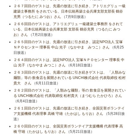
２６７回目のゲストは、先週の放送に引き続き、アトリエグリュ 一級
建築士事務所 をされている、日本伝統再築士会兵庫支部支部長 鶴谷
充男（つるたに みつお）さん
（7月9日放送）
２６６回目のゲストは、アトリエグリュ 一級建築士事務所 をされて
いる、日本伝統再築士会兵庫支部 支部長 鶴谷充男（つるたに みつ
お）さん
（7月2日放送）
２６５回目のゲストは、先週の放送に引き続き、認定NPO法人 宝塚
ＮＰＯセンター 理事長 中山 光子（なかやま みつこ）さん
（6月25
日放送）
２６４回目のゲストは、認定NPO法人 宝塚ＮＰＯセンター 理事長 中
山 光子（なかやま みつこ）さん
（6月18日放送）
２６３回目のゲストは、先週の放送に引き続きゲストは、 「人類みな
麺類」等の 飲食店を展開されている UNCHI株式会社 代表取締役 松村
貴大 さん
（6月11日放送）
２６２回目のゲストは、「人類みな麺類」等の 飲食店を展開されてい
る UNCHI株式会社 代表取締役 松村貴大（まつむら たかひろ）さん
（6月4日放送）
２６１回目のゲストは、先週の放送に引き続き、全国災害ボランテイ
ア支援機構 代表理事 高橋 守雄（たかはし もりお）さん
（5月28日放
送）
２６０回目のゲストは、全国災害ボランテイア支援機構 代表理事 高
橋 守雄（たかはし もりお）さん
（5月21日放送）