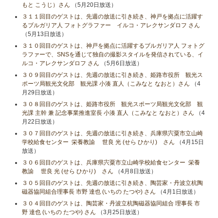
もと こうじ）さん
（5月20日放送）
３１１回目のゲストは、先週の放送に引き続き、神戸を拠点に活躍す
るブルガリア人 フォトグラファー イルコ・アレクサンダロフ さん
（5月13日放送）
３１０回目のゲストは、神戸を拠点に活躍するブルガリア人 フォトグ
ラファーで、SNSを通じて独自の撮影スタイルを発信されている、イ
ルコ・アレクサンダロフ さん
（5月6日放送）
３０９回目のゲストは、先週の放送に引き続き、姫路市役所 観光ス
ポーツ局観光文化部 観光課 小湊 直人（こみなと なおと）さん
（4
月29日放送）
３０８回目のゲストは、姫路市役所 観光スポーツ局観光文化部 観
光課 主幹 兼 記念事業推進室長 小湊 直人（こみなと なおと）さん
（4
月22日放送）
３０７回目のゲストは、先週の放送に引き続き、兵庫県宍粟市立山崎
学校給食センター 栄養教諭 世良 光 (せら ひかり) さん
（4月15日
放送）
３０６回目のゲストは、兵庫県宍粟市立山崎学校給食センター 栄養
教諭 世良 光 (せら ひかり) さん
（4月8日放送）
３０５回目のゲストは、先週の放送に引き続き、陶芸家・丹波立杭陶
磁器協同組合理事長 市野 達也 (いちの たつや) さん
（4月1日放送）
３０４回目のゲストは、陶芸家・丹波立杭陶磁器協同組合 理事長 市
野 達也 (いちの たつや) さん
（3月25日放送）