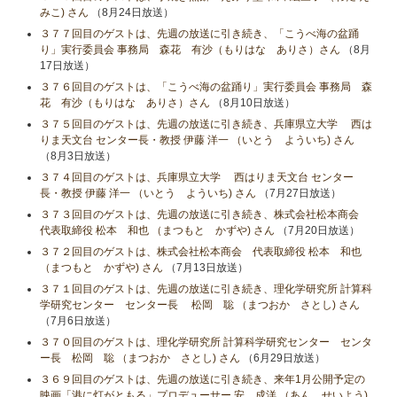
みこ) さん
（8月24日放送）
３７７回目のゲストは、先週の放送に引き続き、「こうべ海の盆踊
り」実行委員会 事務局 森花 有沙（もりはな ありさ）さん
（8月
17日放送）
３７６回目のゲストは、「こうべ海の盆踊り」実行委員会 事務局 森
花 有沙（もりはな ありさ）さん
（8月10日放送）
３７５回目のゲストは、先週の放送に引き続き、兵庫県立大学 西は
りま天文台 センター長・教授 伊藤 洋一 （いとう よういち) さん
（8月3日放送）
３７４回目のゲストは、兵庫県立大学 西はりま天文台 センター
長・教授 伊藤 洋一 （いとう よういち) さん
（7月27日放送）
３７３回目のゲストは、先週の放送に引き続き、株式会社松本商会
代表取締役 松本 和也 （まつもと かずや) さん
（7月20日放送）
３７２回目のゲストは、株式会社松本商会 代表取締役 松本 和也
（まつもと かずや) さん
（7月13日放送）
３７１回目のゲストは、先週の放送に引き続き、理化学研究所 計算科
学研究センター センター長 松岡 聡 （まつおか さとし) さん
（7月6日放送）
３７０回目のゲストは、理化学研究所 計算科学研究センター センタ
ー長 松岡 聡 （まつおか さとし) さん
（6月29日放送）
３６９回目のゲストは、先週の放送に引き続き、来年1月公開予定の
映画「港に灯がともる」プロデューサー 安 成洋 （あん せいよう)