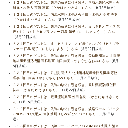
３２７回目のゲストは、先週の放送に引き続き、内海水先区水先人会
所属・水先人 高濱 洋嘉 （たかはま ひろよし）さん
（9月2日放送）
３２６回目のゲストは、内海水先区水先人会所属・水先人 高濱 洋嘉
（たかはま ひろよし）さん
（8月26日放送）
３２５回目のゲストは、先週の放送に引き続き、まちＰＲオフィス 代
表 / まちづくりＰＲプランナー 西島 陽子（にしじま ようこ） さん
（8月19日放送）
３２４回目のゲストは、まちＰＲオフィス 代表 / まちづくりＰＲプラ
ンナー 西島 陽子（にしじま ようこ） さん
（8月12日放送）
３２３回目のゲストは、先週の放送に引き続き、公益財団法人 北播磨
地場産業開発機構 専務理事 山口 尚美（やまぐち なおみ）さん
（8月
5日放送）
３２２回目のゲストは、公益財団法人 北播磨地場産業開発機構 専務
理事 山口 尚美（やまぐち なおみ）さん
（7月29日放送）
３２１回目のゲストは、先週の放送に引き続き、観世流能楽師 笠田
祐樹 （かさだ ゆうき）さん、
（7月22日放送）
３２０回目のゲストは、観世流能楽師 笠田 祐樹 （かさだ ゆうき）さ
ん
（7月15日放送）
３１９回目のゲストは、先週の放送に引き続き、淡路ワールドパーク
ONOKORO 支配人 清水 浩嗣（しみず ひろつぐ）さん
（7月8日放
送）
３１８回目のゲストは、淡路ワールドパーク ONOKORO 支配人 清水