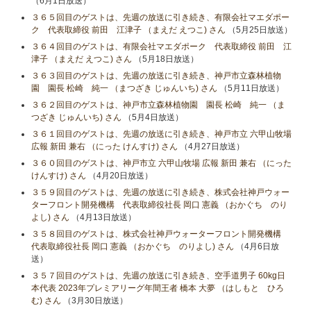
（6月1日放送）
３６５回目のゲストは、先週の放送に引き続き、有限会社マエダポー
ク 代表取締役 前田 江津子 （まえだ えつこ) さん
（5月25日放送）
３６４回目のゲストは、有限会社マエダポーク 代表取締役 前田 江
津子 （まえだ えつこ) さん
（5月18日放送）
３６３回目のゲストは、先週の放送に引き続き、神戸市立森林植物
園 園長 松崎 純一 （まつざき じゅんいち) さん
（5月11日放送）
３６２回目のゲストは、神戸市立森林植物園 園長 松崎 純一 （ま
つざき じゅんいち) さん
（5月4日放送）
３６１回目のゲストは、先週の放送に引き続き、神戸市立 六甲山牧場
広報 新田 兼右 （にった けんすけ) さん
（4月27日放送）
３６０回目のゲストは、神戸市立 六甲山牧場 広報 新田 兼右 （にった
けんすけ) さん
（4月20日放送）
３５９回目のゲストは、先週の放送に引き続き、株式会社神戸ウォー
ターフロント開発機構 代表取締役社長 岡口 憲義 （おかぐち のり
よし) さん
（4月13日放送）
３５８回目のゲストは、株式会社神戸ウォーターフロント開発機構
代表取締役社長 岡口 憲義 （おかぐち のりよし) さん
（4月6日放
送）
３５７回目のゲストは、先週の放送に引き続き、空手道男子 60kg日
本代表 2023年プレミアリーグ年間王者 橋本 大夢 （はしもと ひろ
む) さん
（3月30日放送）