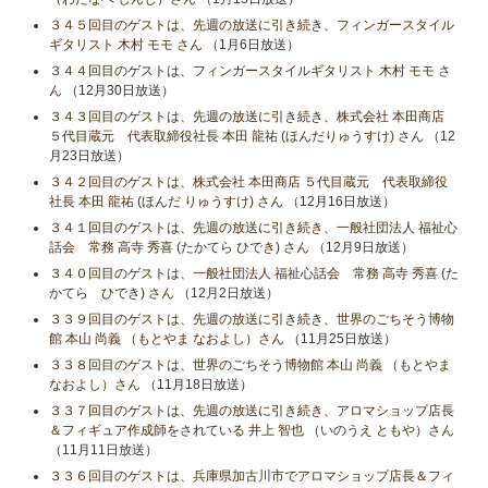
３４５回目のゲストは、先週の放送に引き続き、フィンガースタイル
ギタリスト 木村 モモ さん
（1月6日放送）
３４４回目のゲストは、フィンガースタイルギタリスト 木村 モモ さ
ん
（12月30日放送）
３４３回目のゲストは、先週の放送に引き続き、株式会社 本田商店
５代目蔵元 代表取締役社長 本田 龍祐 (ほんだりゅうすけ) さん
（12
月23日放送）
３４２回目のゲストは、株式会社 本田商店 ５代目蔵元 代表取締役
社長 本田 龍祐 (ほんだ りゅうすけ) さん
（12月16日放送）
３４１回目のゲストは、先週の放送に引き続き、一般社団法人 福祉心
話会 常務 高寺 秀喜 (たかてら ひでき) さん
（12月9日放送）
３４０回目のゲストは、一般社団法人 福祉心話会 常務 高寺 秀喜 (た
かてら ひでき) さん
（12月2日放送）
３３９回目のゲストは、先週の放送に引き続き、世界のごちそう博物
館 本山 尚義 （もとやま なおよし）さん
（11月25日放送）
３３８回目のゲストは、世界のごちそう博物館 本山 尚義 （もとやま
なおよし）さん
（11月18日放送）
３３７回目のゲストは、先週の放送に引き続き、アロマショップ店長
＆フィギュア作成師をされている 井上 智也 （いのうえ ともや）さん
（11月11日放送）
３３６回目のゲストは、兵庫県加古川市でアロマショップ店長＆フィ