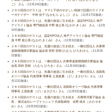
こ) さん
（12月24日放送）
２９０回目のゲストは、ママと子供のやさしい収納で話題のライフオ
ーガナイザー 中村 佳子 (なかむら よしこ) さん
（12月17日放送）
２８９回目のゲストは、先週の放送に引き続き、認定NPO法人 神戸
アイライト協会 専門相談員 中野 規公美 (なかの きくみ) さん
（12月
10日放送）
２８８回目のゲストは、認定NPO法人 神戸アイライト協会 専門相談
員 中野 規公美 (なかの きくみ) さん
（12月3日放送）
２８７回目のゲストは、先週の放送に引き続き、一般社団法人 兵庫県
道路標識標示業協会 協会長 田村 宏樹 (たむら ひろき)さん
（11月26
日放送）
２８６回目のゲストは、一般社団法人 兵庫県道路標識標示業協会 協
会長 田村 宏樹 （たむら ひろき）さん
（11月19日放送）
２８５回目のゲストは、先週の放送に引き続き、一般社団法人 淡路島
オリーヴ協会 代表理事 理事長 土居政廣 （どい まさひろ）さん
（11
月12日放送）
２８４回目のゲストは、一般社団法人 淡路島オリーヴ協会 代表理事
理事長 土居政廣 （どい まさひろ）さん
（11月5日放送）
２８３回目のゲストは、先週の放送に引き続き、兵庫県洋菓子協会 会
長 、株式会社レーブドゥシェフ 代表取締役 佐野 靖夫（さの やす
お）さん
（10月29日放送）