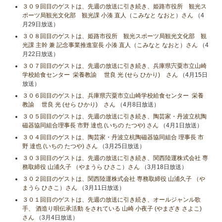
３０９回目のゲストは、先週の放送に引き続き、姫路市役所 観光ス
ポーツ局観光文化部 観光課 小湊 直人（こみなと なおと）さん
（4
月29日放送）
３０８回目のゲストは、姫路市役所 観光スポーツ局観光文化部 観
光課 主幹 兼 記念事業推進室長 小湊 直人（こみなと なおと）さん
（4
月22日放送）
３０７回目のゲストは、先週の放送に引き続き、兵庫県宍粟市立山崎
学校給食センター 栄養教諭 世良 光 (せら ひかり) さん
（4月15日
放送）
３０６回目のゲストは、兵庫県宍粟市立山崎学校給食センター 栄養
教諭 世良 光 (せら ひかり) さん
（4月8日放送）
３０５回目のゲストは、先週の放送に引き続き、陶芸家・丹波立杭陶
磁器協同組合理事長 市野 達也 (いちの たつや) さん
（4月1日放送）
３０４回目のゲストは、陶芸家・丹波立杭陶磁器協同組合 理事長 市
野 達也 (いちの たつや) さん
（3月25日放送）
３０３回目のゲストは、先週の放送に引き続き、関西陸運株式会社 専
務取締役 山浦久子 （やまうら ひさこ）さん
（3月18日放送）
３０２回目のゲストは、関西陸運株式会社 専務取締役 山浦久子 （や
まうら ひさこ）さん
（3月11日放送）
３０１回目のゲストは、先週の放送に引き続き、オールジャンル歌
手、 酒造り唄伝承活動 をされている 山崎 小夜子 (やまざき さよこ)
さん
（3月4日放送）