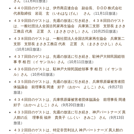
さん
（11月8日放送）
４４０回目のゲストは、伊丹商店連合会 副会長、 D.O.D 株式会社
代表取締役 岩花 玄 （いわはな げん） さん
（11月1日放送）
４３９回目のゲストは、先週の放送に引き続き、４３８回目のゲスト
は、一般社団法人全国古民家再生協会 兵庫第二支部 支部長 まさき
工務店 代表 正置 久 （まさき ひさし）さん
（10月25日放送）
４３８回目のゲストは、一般社団法人全国古民家再生協会 兵庫第二
支部 支部長 まさき工務店 代表 正置 久 （まさき ひさし）さん
（10月18日放送）
４３７回目のゲストは、先週の放送に引き続き、駐神戸大韓民国総領
事 李 相 烈 （イ サンヨル）さん
（10月11日放送）
４３６回目のゲストは、駐神戸大韓民国総領事 李 相 烈 （イ サンヨ
ル）さん
（10月4日放送）
４３５回目のゲストは、先週の放送に引き続き、兵庫県原爆被害者団
体協議会 前理事長 岡邊 好子 （おかべ よしこ）さん
（9月27日
放送）
４３４回目のゲストは、兵庫県原爆被害者団体協議会 前理事長 岡邊
好子 （おかべ よしこ）さん
（9月20日放送）
４３３回目のゲストは、先週の放送に引き続き、神戸パートナーズ 異
人館の丘 理事長 福井 貴美子（ふくい きみこ) さん
（9月13日
放送）
４３２回目のゲストは、特定非営利法人 神戸パートナーズ 異人館の