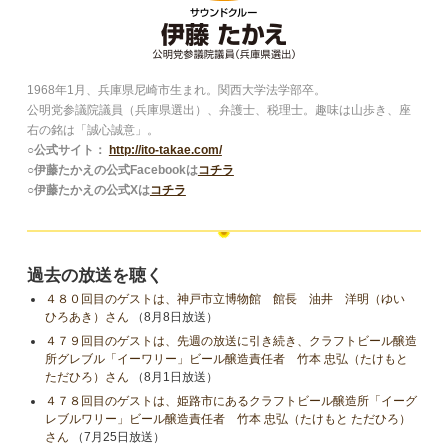
1968年1月、兵庫県尼崎市生まれ。関西大学法学部卒。
公明党参議院議員（兵庫県選出）、弁護士、税理士。趣味は山歩き、座
右の銘は「誠心誠意」。
○公式サイト：
http://ito-takae.com/
○伊藤たかえの公式Facebookは
コチラ
○伊藤たかえの公式Xは
コチラ
過去の放送を聴く
４８０回目のゲストは、神戸市立博物館 館長 油井 洋明（ゆい
ひろあき）さん
（8月8日放送）
４７９回目のゲストは、先週の放送に引き続き、クラフトビール醸造
所グレブル「イーワリー」ビール醸造責任者 竹本 忠弘（たけもと
ただひろ）さん
（8月1日放送）
４７８回目のゲストは、姫路市にあるクラフトビール醸造所「イーグ
レブルワリー」ビール醸造責任者 竹本 忠弘（たけもと ただひろ）
さん
（7月25日放送）