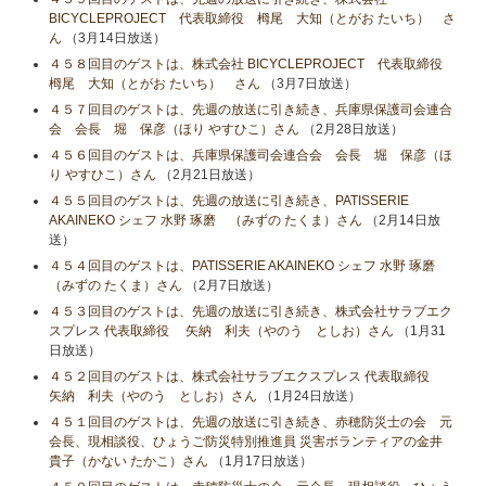
BICYCLEPROJECT 代表取締役 栂尾 大知（とがお たいち） さ
ん
（3月14日放送）
４５８回目のゲストは、株式会社 BICYCLEPROJECT 代表取締役
栂尾 大知（とがお たいち） さん
（3月7日放送）
４５７回目のゲストは、先週の放送に引き続き、兵庫県保護司会連合
会 会長 堀 保彦（ほり やすひこ）さん
（2月28日放送）
４５６回目のゲストは、兵庫県保護司会連合会 会長 堀 保彦（ほ
り やすひこ）さん
（2月21日放送）
４５５回目のゲストは、先週の放送に引き続き、PATISSERIE
AKAINEKO シェフ 水野 琢磨 （みずの たくま）さん
（2月14日放
送）
４５４回目のゲストは、PATISSERIE AKAINEKO シェフ 水野 琢磨
（みずの たくま）さん
（2月7日放送）
４５３回目のゲストは、先週の放送に引き続き、株式会社サラブエク
スプレス 代表取締役 矢納 利夫（やのう としお）さん
（1月31
日放送）
４５２回目のゲストは、株式会社サラブエクスプレス 代表取締役
矢納 利夫（やのう としお）さん
（1月24日放送）
４５１回目のゲストは、先週の放送に引き続き、赤穂防災士の会 元
会長、現相談役、ひょうご防災特別推進員 災害ボランティアの金井
貴子（かない たかこ）さん
（1月17日放送）