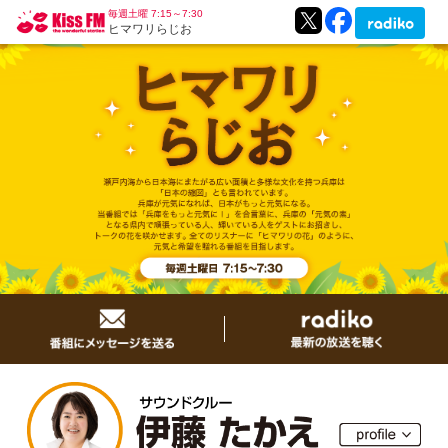
毎週土曜 7:15～7:30
ヒマワリらじお