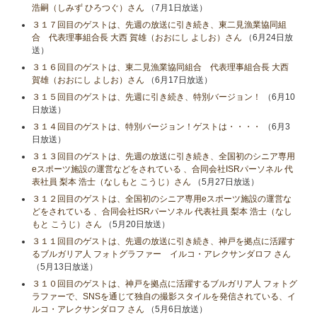
浩嗣（しみず ひろつぐ）さん
（7月1日放送）
３１７回目のゲストは、先週の放送に引き続き、東二見漁業協同組
合 代表理事組合長 大西 賀雄（おおにし よしお）さん
（6月24日放
送）
３１６回目のゲストは、東二見漁業協同組合 代表理事組合長 大西
賀雄（おおにし よしお）さん
（6月17日放送）
３１５回目のゲストは、先週に引き続き、特別バージョン！
（6月10
日放送）
３１４回目のゲストは、特別バージョン！ゲストは・・・・
（6月3
日放送）
３１３回目のゲストは、先週の放送に引き続き、全国初のシニア専用
eスポーツ施設の運営などをされている 、合同会社ISRパーソネル 代
表社員 梨本 浩士（なしもと こうじ）さん
（5月27日放送）
３１２回目のゲストは、全国初のシニア専用eスポーツ施設の運営な
どをされている 、合同会社ISRパーソネル 代表社員 梨本 浩士（なし
もと こうじ）さん
（5月20日放送）
３１１回目のゲストは、先週の放送に引き続き、神戸を拠点に活躍す
るブルガリア人 フォトグラファー イルコ・アレクサンダロフ さん
（5月13日放送）
３１０回目のゲストは、神戸を拠点に活躍するブルガリア人 フォトグ
ラファーで、SNSを通じて独自の撮影スタイルを発信されている、イ
ルコ・アレクサンダロフ さん
（5月6日放送）