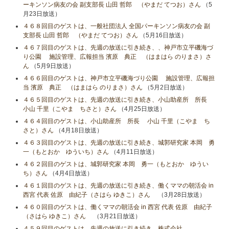
ーキンソン病友の会 副支部長 山田 哲郎 （やまだ てつお）さん
（5
月23日放送）
４６８回目のゲストは、一般社団法人 全国パーキンソン病友の会 副
支部長 山田 哲郎 （やまだ てつお）さん
（5月16日放送）
４６７回目のゲストは、先週の放送に引き続き、、神戸市立平磯海づ
り公園 施設管理、広報担当 濱原 典正 （はまはら のりまさ）さ
ん
（5月9日放送）
４６６回目のゲストは、神戸市立平磯海づり公園 施設管理、広報担
当 濱原 典正 （はまはら のりまさ）さん
（5月2日放送）
４６５回目のゲストは、先週の放送に引き続き、小山助産所 所長
小山​ 千里（こやま ちさと）さん
（4月25日放送）
４６４回目のゲストは、小山助産所 所長 小山​ 千里（こやま ち
さと）さん
（4月18日放送）
４６３回目のゲストは、先週の放送に引き続き、城郭研究家 本岡 勇
一（もとおか ゆういち）さん
（4月11日放送）
４６２回目のゲストは、城郭研究家 本岡 勇一（もとおか ゆうい
ち）さん
（4月4日放送）
４６１回目のゲストは、先週の放送に引き続き、働くママの朝活会 in
西宮 代表 佐原 由紀子（さはら ゆきこ）さん
（3月28日放送）
４６０回目のゲストは、働くママの朝活会 in 西宮 代表 佐原 由紀子
（さはら ゆきこ）さん
（3月21日放送）
４５９回目のゲストは、先週の放送に引き続き、株式会社