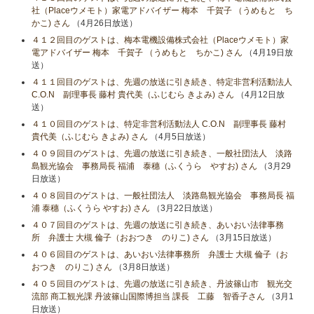
社（Placeウメモト）家電アドバイザー 梅本 千賀子 （うめもと ち
かこ) さん
（4月26日放送）
４１２回目のゲストは、梅本電機設備株式会社（Placeウメモト）家
電アドバイザー 梅本 千賀子 （うめもと ちかこ) さん
（4月19日放
送）
４１１回目のゲストは、先週の放送に引き続き、特定非営利活動法人
C.O.N 副理事長 藤村 貴代美（ふじむら きよみ) さん
（4月12日放
送）
４１０回目のゲストは、特定非営利活動法人 C.O.N 副理事長 藤村
貴代美（ふじむら きよみ) さん
（4月5日放送）
４０９回目のゲストは、先週の放送に引き続き、一般社団法人 淡路
島観光協会 事務局長 福浦 泰穗（ふくうら やすお) さん
（3月29
日放送）
４０８回目のゲストは、一般社団法人 淡路島観光協会 事務局長 福
浦 泰穗（ふくうら やすお) さん
（3月22日放送）
４０７回目のゲストは、先週の放送に引き続き、あいおい法律事務
所 弁護士 大槻 倫子（おおつき のりこ) さん
（3月15日放送）
４０６回目のゲストは、あいおい法律事務所 弁護士 大槻 倫子（お
おつき のりこ) さん
（3月8日放送）
４０５回目のゲストは、先週の放送に引き続き、丹波篠山市 観光交
流部 商工観光課 丹波篠山国際博担当 課長 工藤 智香子さん
（3月1
日放送）