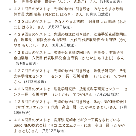
丘 理事長 福井 貴美子（ふくい きみこ) さん
（9月6日放送）
４３１回目のゲストは、先週の放送に引き続き、みなとやま水族館
飼育員 大西 晴基（おおにし はるき） さん
（8月30日放送）
４３０回目のゲストは、 みなとやま水族館 飼育員 大西 晴基（おお
にし はるき） さん
（8月23日放送）
４２９回目のゲストは、先週の放送に引き続き、淡路手延素麺協同組
合 理事長 、有限会社 金山製麺 六代目 代表取締役 金山 守良（かな
やま もりよし) さん
（8月16日放送）
４２８回目のゲストは、淡路手延素麺協同組合 理事長 、有限会社
金山製麺 六代目 代表取締役 金山 守良（かなやま もりよし) さん
（8月9日放送）
４２７回目のゲストは、先週の放送に引き続き、理化学研究所 放射
光科学研究センター センター長 石川 哲也 （いしかわ てつや)
さん
（8月2日放送）
４２６回目のゲストは、理化学研究所 放射光科学研究センター セ
ンター長 石川 哲也 （いしかわ てつや)さん
（7月26日放送）
４２５回目のゲストは、先週の放送に引き続き、Sago NMG株式会社
（サゴ エヌエムジー）代表 高山 賢 （たかやま さとし) さん
（7月
19日放送）
４２４回目のゲストは、兵庫県 尼崎市でギター工房をされている
Sago NMG株式会社（サゴ エヌエムジー）代表 高山 賢 （たかや
ま さとし) さん
（7月12日放送）