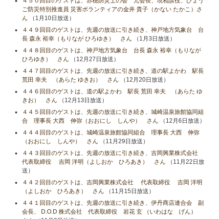
４５０回目のゲストは、赤穂防災士の会 元会長、現相談役、ひょう
ご防災特別推進員 災害ボランティアの金井 貴子（かない たかこ）さ
ん
（1月10日放送）
４４９回目のゲストは、先週の放送に引き続き、神戸地方気象台 台
長 森永 裕幸（もりなが ひろゆき） さん
（1月3日放送）
４４８回目のゲストは、神戸地方気象台 台長 森永 裕幸（もりなが
ひろゆき） さん
（12月27日放送）
４４７回目のゲストは、先週の放送に引き続き、道の駅よかわ 駅長
荒田 幸夫 （あらた ゆきお） さん
（12月20日放送）
４４６回目のゲストは、道の駅よかわ 駅長 荒田 幸夫 （あらた ゆ
きお） さん
（12月13日放送）
４４５回目のゲストは、先週の放送に引き続き、城崎温泉旅館協同組
合 理事長 大西 伸弥（おおにし しんや） さん
（12月6日放送）
４４４回目のゲストは、城崎温泉旅館協同組合 理事長 大西 伸弥
（おおにし しんや） さん
（11月29日放送）
４４３回目のゲストは、先週の放送に引き続き、吉岡興業株式会社
代表取締役 吉岡 洋明（よしおか ひろあき） さん
（11月22日放
送）
４４２回目のゲストは、吉岡興業株式会社 代表取締役 吉岡 洋明
（よしおか ひろあき） さん
（11月15日放送）
４４１回目のゲストは、先週の放送に引き続き、伊丹商店連合会 副
会長、 D.O.D 株式会社 代表取締役 岩花 玄 （いわはな げん）