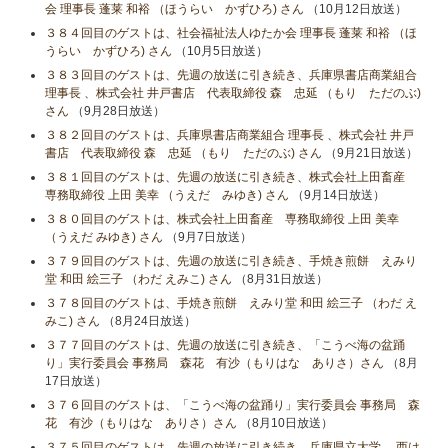
会 理事長 蓬莱 和裕 （ほうらい かずひろ) さん
（10月12日放送）
３８４回目のゲストは、社会福祉法人ゆたか会 理事長 蓬莱 和裕 （ほ
うらい かずひろ) さん
（10月5日放送）
３８３回目のゲストは、先週の放送に引き続き、兵庫県書店商業組合
理事長 、株式会社 井戸書店 代表取締役 森 忠延 （もり ただのぶ)
さん
（9月28日放送）
３８２回目のゲストは、兵庫県書店商業組合 理事長 、株式会社 井戸
書店 代表取締役 森 忠延 （もり ただのぶ) さん
（9月21日放送）
３８１回目のゲストは、先週の放送に引き続き、株式会社上田畜産
専務取締役 上田 美幸 （うえだ みゆき) さん
（9月14日放送）
３８０回目のゲストは、株式会社上田畜産 専務取締役 上田 美幸
（うえだ みゆき) さん
（9月7日放送）
３７９回目のゲストは、先週の放送に引き続き、手焼き煎餅 えみり
堂 和田 絵三子 （わだ えみこ) さん
（8月31日放送）
３７８回目のゲストは、手焼き煎餅 えみり堂 和田 絵三子 （わだ え
みこ) さん
（8月24日放送）
３７７回目のゲストは、先週の放送に引き続き、「こうべ海の盆踊
り」実行委員会 事務局 森花 有沙（もりはな ありさ）さん
（8月
17日放送）
３７６回目のゲストは、「こうべ海の盆踊り」実行委員会 事務局 森
花 有沙（もりはな ありさ）さん
（8月10日放送）
３７５回目のゲストは、先週の放送に引き続き、兵庫県立大学 西は