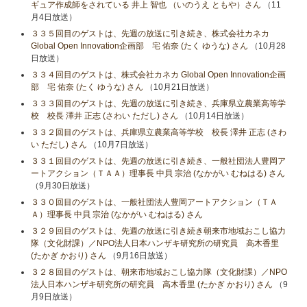
ギュア作成師をされている 井上 智也 （いのうえ ともや）さん
（11
月4日放送）
３３５回目のゲストは、先週の放送に引き続き、株式会社カネカ
Global Open Innovation企画部 宅 佑奈 (たく ゆうな) さん
（10月28
日放送）
３３４回目のゲストは、株式会社カネカ Global Open Innovation企画
部 宅 佑奈 (たく ゆうな) さん
（10月21日放送）
３３３回目のゲストは、先週の放送に引き続き、兵庫県立農業高等学
校 校長 澤井 正志 (さわい ただし) さん
（10月14日放送）
３３２回目のゲストは、兵庫県立農業高等学校 校長 澤井 正志 (さわ
い ただし) さん
（10月7日放送）
３３１回目のゲストは、先週の放送に引き続き、一般社団法人豊岡ア
ートアクション（ＴＡＡ）理事長 中貝 宗治 (なかがい むねはる) さん
（9月30日放送）
３３０回目のゲストは、一般社団法人豊岡アートアクション（ＴＡ
Ａ）理事長 中貝 宗治 (なかがい むねはる) さん
３２９回目のゲストは、先週の放送に引き続き朝来市地域おこし協力
隊（文化財課）／NPO法人日本ハンザキ研究所の研究員 高木香里
(たかぎ かおり) さん
（9月16日放送）
３２８回目のゲストは、朝来市地域おこし協力隊（文化財課）／NPO
法人日本ハンザキ研究所の研究員 高木香里 (たかぎ かおり) さん
（9
月9日放送）