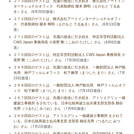
２７３回目のゲストは、先週の放送に引き続き、株式会社アートイン
ターナショナルオフィス 代表取締役 榎本 輝明（えのもと てるあ
き）さん
（8月20日放送）
２７２回目のゲストは、株式会社アートインターナショナルオフィ
ス 代表取締役 榎本 輝明（えのもと てるあき）さん
（8月13日放
送）
２７１回目のゲストは、先週の放送に引き続き、特定非営利活動法人
CWS Japan 事務局長 小美野 剛（こみの たけし）さん
（8月6日放
送）
２７０回目のゲストは、特定非営利活動法人 CWS Japan 事務局長 小
美野 剛（こみの たけし）さん
（7月30日放送）
２６９回目のゲストは、先週の放送に引き続き、一般財団法人 神戸観
光局 神戸フィルムオフィス 松下麻理（まつした まり）さん
（7月
23日放送）
２６８回目のゲストは、一般財団法人 神戸観光局 神戸フィルムオフ
ィス 松下麻理（まつした まり）さん
（7月16日放送）
２６７回目のゲストは、先週の放送に引き続き、アトリエグリュ 一級
建築士事務所 をされている、日本伝統再築士会兵庫支部支部長 鶴谷
充男（つるたに みつお）さん
（7月9日放送）
２６６回目のゲストは、アトリエグリュ 一級建築士事務所 をされて
いる、日本伝統再築士会兵庫支部 支部長 鶴谷充男（つるたに みつ
お）さん
（7月2日放送）
２６５回目のゲストは、先週の放送に引き続き、認定NPO法人 宝塚