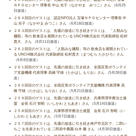
ＮＰＯセンター 理事長 中山 光子（なかやま みつこ）さん
（6月25
日放送）
２６４回目のゲストは、認定NPO法人 宝塚ＮＰＯセンター 理事長 中
山 光子（なかやま みつこ）さん
（6月18日放送）
２６３回目のゲストは、先週の放送に引き続きゲストは、 「人類みな
麺類」等の 飲食店を展開されている UNCHI株式会社 代表取締役 松村
貴大 さん
（6月11日放送）
２６２回目のゲストは、「人類みな麺類」等の 飲食店を展開されてい
る UNCHI株式会社 代表取締役 松村貴大（まつむら たかひろ）さん
（6月4日放送）
２６１回目のゲストは、先週の放送に引き続き、全国災害ボランテイ
ア支援機構 代表理事 高橋 守雄（たかはし もりお）さん
（5月28日放
送）
２６０回目のゲストは、全国災害ボランテイア支援機構 代表理事 高
橋 守雄（たかはし もりお）さん
（5月21日放送）
２５９回目のゲストは、先週の放送に引き続き、兵庫県理学療法士連
盟 会長 石川 智昭（いしかわ ともあき）さん
（5月14日放送）
２５８回目のゲストは、兵庫県理学療法士連盟 会長 石川 智昭（い
しかわ ともあき）さん
（5月7日放送）
２５７回目のゲストは、先週の放送に引き続き神戸市北区で、二郎い
ちご を生産されている 二郎前中農園 白木 馨 さん
（4月30日放送）