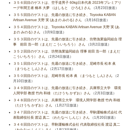
３５６回目のゲストは、空手道男子 60kg日本代表 2023年プレミアリ
ーグ年間王者 橋本 大夢 （はしもと ひろむ) さん
（3月23日放送）
３５５回目のゲストは、先週の放送に引き続き、Toyooka KABAN
Artisan Avenue 天野 実 (あまの みのる) さん
（3月16日放送）
３５４回目のゲストは、Toyooka KABAN Artisan Avenue 天野 実 (あ
まの みのる) さん
（3月9日放送）
３５３回目のゲストは、先週の放送に引き続き、坊勢漁業協同組合 理
事 前田 浩一郎（まえだ こういちろう） さん
（3月2日放送）
３５２回目のゲストは、坊勢漁業協同組合 理事 前田 浩一郎（まえだ
こういちろう） さん
（2月24日放送）
３５１回目のゲストは、先週の放送に引き続き、尼崎市長 松本 眞
（まつもと しん) さん
（2月17日放送）
３５０回目のゲストは、尼崎市長 松本 眞 （まつもと しん) さん
（2
月10日放送）
３４９回目のゲストは、先週の放送に引き続き、兵庫県立大学 環境
人間学部 教授 竹内 和雄 （たけうち かずお）さん
（2月3日放送）
３４８回目のゲストは、兵庫県立大学 環境人間学部 教授 竹内 和雄
（たけうち かずお）さん
（1月27日放送）
３４７回目のゲストは、先週の放送に引き続き、早駒運輸株式会社 代
表取締役社長 渡辺 真二 （わたなべ しんじ）さん
（1月20日放送）
３４６回目のゲストは、早駒運輸株式会社 代表取締役社長 渡辺 真二
（わたなべ しんじ）さん
（1月13日放送）