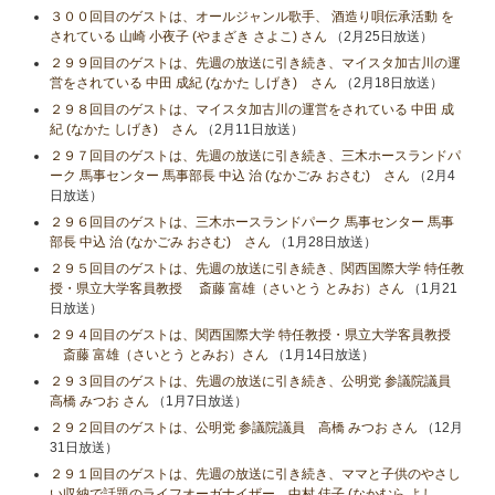
３００回目のゲストは、オールジャンル歌手、 酒造り唄伝承活動 を
されている 山崎 小夜子 (やまざき さよこ) さん
（2月25日放送）
２９９回目のゲストは、先週の放送に引き続き、マイスタ加古川の運
営をされている 中田 成紀 (なかた しげき) さん
（2月18日放送）
２９８回目のゲストは、マイスタ加古川の運営をされている 中田 成
紀 (なかた しげき) さん
（2月11日放送）
２９７回目のゲストは、先週の放送に引き続き、三木ホースランドパ
ーク 馬事センター 馬事部長 中込 治 (なかごみ おさむ) さん
（2月4
日放送）
２９６回目のゲストは、三木ホースランドパーク 馬事センター 馬事
部長 中込 治 (なかごみ おさむ) さん
（1月28日放送）
２９５回目のゲストは、先週の放送に引き続き、関西国際大学 特任教
授・県立大学客員教授 斎藤 富雄（さいとう とみお）さん
（1月21
日放送）
２９４回目のゲストは、関西国際大学 特任教授・県立大学客員教授
斎藤 富雄（さいとう とみお）さん
（1月14日放送）
２９３回目のゲストは、先週の放送に引き続き、公明党 参議院議員
高橋 みつお さん
（1月7日放送）
２９２回目のゲストは、公明党 参議院議員 高橋 みつお さん
（12月
31日放送）
２９１回目のゲストは、先週の放送に引き続き、ママと子供のやさし
い収納で話題のライフオーガナイザー 中村 佳子 (なかむら よし