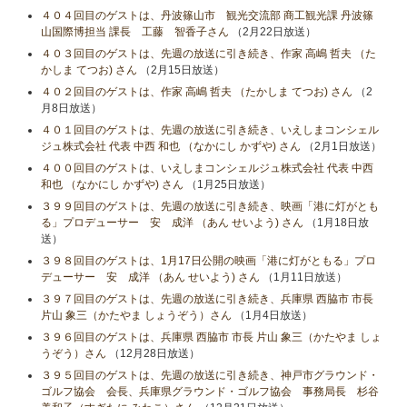
４０４回目のゲストは、丹波篠山市 観光交流部 商工観光課 丹波篠
山国際博担当 課長 工藤 智香子さん
（2月22日放送）
４０３回目のゲストは、先週の放送に引き続き、作家 高嶋 哲夫 （た
かしま てつお) さん
（2月15日放送）
４０２回目のゲストは、作家 高嶋 哲夫 （たかしま てつお) さん
（2
月8日放送）
４０１回目のゲストは、先週の放送に引き続き、いえしまコンシェル
ジュ株式会社 代表 中西 和也 （なかにし かずや) さん
（2月1日放送）
４００回目のゲストは、いえしまコンシェルジュ株式会社 代表 中西
和也 （なかにし かずや) さん
（1月25日放送）
３９９回目のゲストは、先週の放送に引き続き、映画「港に灯がとも
る」プロデューサー 安 成洋 （あん せいよう) さん
（1月18日放
送）
３９８回目のゲストは、1月17日公開の映画「港に灯がともる」プロ
デューサー 安 成洋 （あん せいよう) さん
（1月11日放送）
３９７回目のゲストは、先週の放送に引き続き、兵庫県 西脇市 市長
片山 象三（かたやま しょうぞう）さん
（1月4日放送）
３９６回目のゲストは、兵庫県 西脇市 市長 片山 象三（かたやま しょ
うぞう）さん
（12月28日放送）
３９５回目のゲストは、先週の放送に引き続き、神戸市グラウンド・
ゴルフ協会 会長、兵庫県グラウンド・ゴルフ協会 事務局長 杉谷