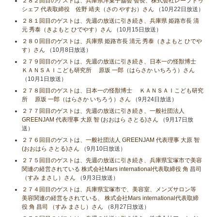
２８２回目のゲストは、兵庫県洋菓子協会 会長、株式会社レーブドゥ
シェフ 代表取締役 佐野 靖夫（さの やすお）さん
（10月22日放送）
２８１回目のゲストは、先週の放送に引き続き、兵庫県 姫路市長 清
元 秀泰（きよもと ひでやす）さん
（10月15日放送）
２８０回目のゲストは、兵庫県 姫路市長 清元 秀泰（きよもと ひでや
す）さん
（10月8日放送）
２７９回目のゲストは、先週の放送に引き続き、日本一の怪獣博士
ＫＡＮＳＡＩこども研究所 原坂 一郎（はらさか いちろう）さん
（10月1日放送）
２７８回目のゲストは、日本一の怪獣博士 ＫＡＮＳＡＩこども研究
所 原坂 一郎（はらさか いちろう）さん
（9月24日放送）
２７７回目のゲストは、先週の放送に引き続き、一般社団法人
GREENJAM 代表理事 大原 智 (おおはら さとる)さん
（9月17日放
送）
２７６回目のゲストは、一般社団法人 GREENJAM 代表理事 大原 智
(おおはら さとる)さん
（9月10日放送）
２７５回目のゲストは、先週の放送に引き続き、兵庫県宝塚市で美容
関連の経営されている 株式会社Mars international代表取締役 角 昌司
（すみ まさし）さん
（9月3日放送）
２７４回目のゲストは、兵庫県宝塚市で、美容室、メンズサロン等
美容関連の経営をされている、 株式会社Mars international代表取締
役 角 昌司 （すみ まさし）さん
（8月27日放送）