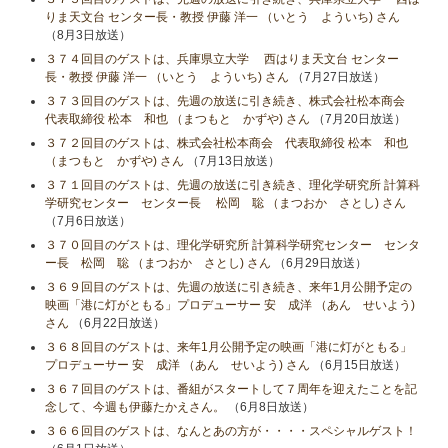
りま天文台 センター長・教授 伊藤 洋一 （いとう よういち) さん
（8月3日放送）
３７４回目のゲストは、兵庫県立大学 西はりま天文台 センター
長・教授 伊藤 洋一 （いとう よういち) さん
（7月27日放送）
３７３回目のゲストは、先週の放送に引き続き、株式会社松本商会
代表取締役 松本 和也 （まつもと かずや) さん
（7月20日放送）
３７２回目のゲストは、株式会社松本商会 代表取締役 松本 和也
（まつもと かずや) さん
（7月13日放送）
３７１回目のゲストは、先週の放送に引き続き、理化学研究所 計算科
学研究センター センター長 松岡 聡 （まつおか さとし) さん
（7月6日放送）
３７０回目のゲストは、理化学研究所 計算科学研究センター センタ
ー長 松岡 聡 （まつおか さとし) さん
（6月29日放送）
３６９回目のゲストは、先週の放送に引き続き、来年1月公開予定の
映画「港に灯がともる」プロデューサー 安 成洋 （あん せいよう)
さん
（6月22日放送）
３６８回目のゲストは、来年1月公開予定の映画「港に灯がともる」
プロデューサー 安 成洋 （あん せいよう) さん
（6月15日放送）
３６７回目のゲストは、番組がスタートして７周年を迎えたことを記
念して、今週も伊藤たかえさん。
（6月8日放送）
３６６回目のゲストは、なんとあの方が・・・・スペシャルゲスト！