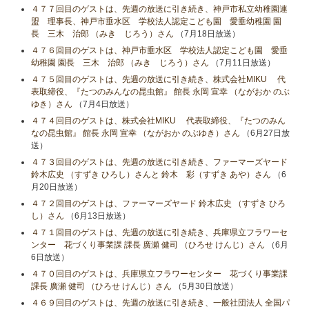
４７７回目のゲストは、先週の放送に引き続き、神戸市私立幼稚園連
盟 理事長、神戸市垂水区 学校法人認定こども園 愛垂幼稚園 園
長 三木 治郎 （みき じろう）さん
（7月18日放送）
４７６回目のゲストは、神戸市垂水区 学校法人認定こども園 愛垂
幼稚園 園長 三木 治郎 （みき じろう）さん
（7月11日放送）
４７５回目のゲストは、先週の放送に引き続き、株式会社MIKU 代
表取締役、『たつのみんなの昆虫館』 館長 永岡 宣幸 （ながおか のぶ
ゆき）さん
（7月4日放送）
４７４回目のゲストは、株式会社MIKU 代表取締役、『たつのみん
なの昆虫館』 館長 永岡 宣幸 （ながおか のぶゆき）さん
（6月27日放
送）
４７３回目のゲストは、先週の放送に引き続き、ファーマーズヤード
鈴木広史 （すずき ひろし）さんと 鈴木 彩（すずき あや）さん
（6
月20日放送）
４７２回目のゲストは、ファーマーズヤード 鈴木広史 （すずき ひろ
し）さん
（6月13日放送）
４７１回目のゲストは、先週の放送に引き続き、兵庫県立フラワーセ
ンター 花づくり事業課 課長 廣瀬 健司 （ひろせ けんじ）さん
（6月
6日放送）
４７０回目のゲストは、兵庫県立フラワーセンター 花づくり事業課
課長 廣瀬 健司 （ひろせ けんじ）さん
（5月30日放送）
４６９回目のゲストは、先週の放送に引き続き、一般社団法人 全国パ