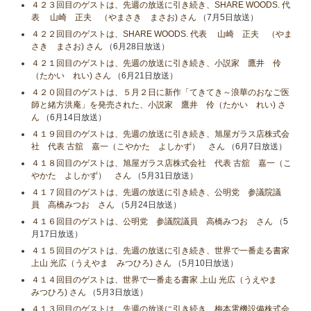
４２３回目のゲストは、先週の放送に引き続き、SHARE WOODS. 代
表 山崎 正夫 （やまさき まさお) さん
（7月5日放送）
４２２回目のゲストは、SHARE WOODS. 代表 山崎 正夫 （やま
さき まさお) さん
（6月28日放送）
４２１回目のゲストは、先週の放送に引き続き、小説家 鷹井 伶
（たかい れい) さん
（6月21日放送）
４２０回目のゲストは、５月２日に新作「てきてき～浪華のおなご医
師と緒方洪庵」を発売された、小説家 鷹井 伶（たかい れい) さ
ん
（6月14日放送）
４１９回目のゲストは、先週の放送に引き続き、旭屋ガラス店株式会
社 代表 古舘 嘉一（こやかた よしかず） さん
（6月7日放送）
４１８回目のゲストは、旭屋ガラス店株式会社 代表 古舘 嘉一（こ
やかた よしかず） さん
（5月31日放送）
４１７回目のゲストは、先週の放送に引き続き、公明党 参議院議
員 高橋みつお さん
（5月24日放送）
４１６回目のゲストは、公明党 参議院議員 高橋みつお さん
（5
月17日放送）
４１５回目のゲストは、先週の放送に引き続き、世界で一番走る書家
上山 光広（うえやま みつひろ) さん
（5月10日放送）
４１４回目のゲストは、世界で一番走る書家 上山 光広（うえやま
みつひろ) さん
（5月3日放送）
４１３回目のゲストは、先週の放送に引き続き、梅本電機設備株式会