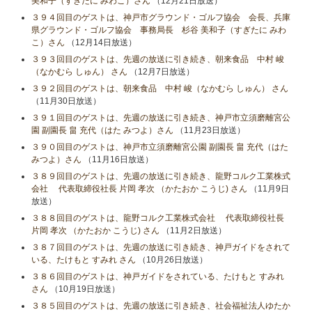
美和子（すぎたに みわこ）さん
（12月21日放送）
３９４回目のゲストは、神戸市グラウンド・ゴルフ協会 会長、兵庫
県グラウンド・ゴルフ協会 事務局長 杉谷 美和子（すぎたに みわ
こ）さん
（12月14日放送）
３９３回目のゲストは、先週の放送に引き続き、朝来食品 中村 峻
（なかむら しゅん） さん
（12月7日放送）
３９２回目のゲストは、朝来食品 中村 峻（なかむら しゅん） さん
（11月30日放送）
３９１回目のゲストは、先週の放送に引き続き、神戸市立須磨離宮公
園 副園長 畠 充代（はた みつよ）さん
（11月23日放送）
３９０回目のゲストは、神戸市立須磨離宮公園 副園長 畠 充代（はた
みつよ）さん
（11月16日放送）
３８９回目のゲストは、先週の放送に引き続き、龍野コルク工業株式
会社 代表取締役社長 片岡 孝次 （かたおか こうじ) さん
（11月9日
放送）
３８８回目のゲストは、龍野コルク工業株式会社 代表取締役社長
片岡 孝次 （かたおか こうじ) さん
（11月2日放送）
３８７回目のゲストは、先週の放送に引き続き、神戸ガイドをされて
いる、たけもと すみれ さん
（10月26日放送）
３８６回目のゲストは、神戸ガイドをされている、たけもと すみれ
さん
（10月19日放送）
３８５回目のゲストは、先週の放送に引き続き、社会福祉法人ゆたか