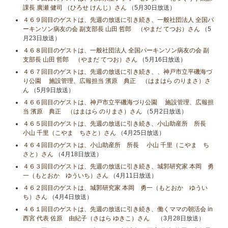
課長 廣瀬 健司 （ひろせ けんじ）さん
（5月30日放送）
４６９回目のゲストは、先週の放送に引き続き、一般社団法人 全国パ
ーキンソン病友の会 副支部長 山田 哲郎 （やまだ てつお）さん
（5
月23日放送）
４６８回目のゲストは、一般社団法人 全国パーキンソン病友の会 副
支部長 山田 哲郎 （やまだ てつお）さん
（5月16日放送）
４６７回目のゲストは、先週の放送に引き続き、、神戸市立平磯海づ
り公園 施設管理、広報担当 濱原 典正 （はまはら のりまさ）さ
ん
（5月9日放送）
４６６回目のゲストは、神戸市立平磯海づり公園 施設管理、広報担
当 濱原 典正 （はまはら のりまさ）さん
（5月2日放送）
４６５回目のゲストは、先週の放送に引き続き、小山助産所 所長
小山​ 千里（こやま ちさと）さん
（4月25日放送）
４６４回目のゲストは、小山助産所 所長 小山​ 千里（こやま ち
さと）さん
（4月18日放送）
４６３回目のゲストは、先週の放送に引き続き、城郭研究家 本岡 勇
一（もとおか ゆういち）さん
（4月11日放送）
４６２回目のゲストは、城郭研究家 本岡 勇一（もとおか ゆうい
ち）さん
（4月4日放送）
４６１回目のゲストは、先週の放送に引き続き、働くママの朝活会 in
西宮 代表 佐原 由紀子（さはら ゆきこ）さん
（3月28日放送）