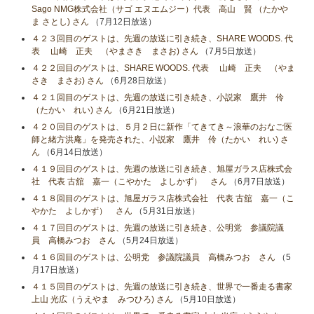
Sago NMG株式会社（サゴ エヌエムジー）代表 高山 賢 （たかや
ま さとし) さん
（7月12日放送）
４２３回目のゲストは、先週の放送に引き続き、SHARE WOODS. 代
表 山崎 正夫 （やまさき まさお) さん
（7月5日放送）
４２２回目のゲストは、SHARE WOODS. 代表 山崎 正夫 （やま
さき まさお) さん
（6月28日放送）
４２１回目のゲストは、先週の放送に引き続き、小説家 鷹井 伶
（たかい れい) さん
（6月21日放送）
４２０回目のゲストは、５月２日に新作「てきてき～浪華のおなご医
師と緒方洪庵」を発売された、小説家 鷹井 伶（たかい れい) さ
ん
（6月14日放送）
４１９回目のゲストは、先週の放送に引き続き、旭屋ガラス店株式会
社 代表 古舘 嘉一（こやかた よしかず） さん
（6月7日放送）
４１８回目のゲストは、旭屋ガラス店株式会社 代表 古舘 嘉一（こ
やかた よしかず） さん
（5月31日放送）
４１７回目のゲストは、先週の放送に引き続き、公明党 参議院議
員 高橋みつお さん
（5月24日放送）
４１６回目のゲストは、公明党 参議院議員 高橋みつお さん
（5
月17日放送）
４１５回目のゲストは、先週の放送に引き続き、世界で一番走る書家
上山 光広（うえやま みつひろ) さん
（5月10日放送）