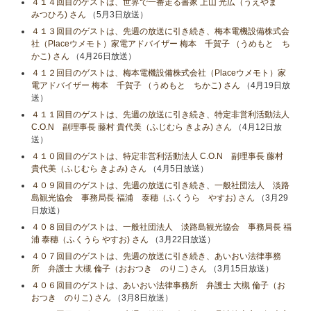
４１４回目のゲストは、世界で一番走る書家 上山 光広（うえやま
みつひろ) さん
（5月3日放送）
４１３回目のゲストは、先週の放送に引き続き、梅本電機設備株式会
社（Placeウメモト）家電アドバイザー 梅本 千賀子 （うめもと ち
かこ) さん
（4月26日放送）
４１２回目のゲストは、梅本電機設備株式会社（Placeウメモト）家
電アドバイザー 梅本 千賀子 （うめもと ちかこ) さん
（4月19日放
送）
４１１回目のゲストは、先週の放送に引き続き、特定非営利活動法人
C.O.N 副理事長 藤村 貴代美（ふじむら きよみ) さん
（4月12日放
送）
４１０回目のゲストは、特定非営利活動法人 C.O.N 副理事長 藤村
貴代美（ふじむら きよみ) さん
（4月5日放送）
４０９回目のゲストは、先週の放送に引き続き、一般社団法人 淡路
島観光協会 事務局長 福浦 泰穗（ふくうら やすお) さん
（3月29
日放送）
４０８回目のゲストは、一般社団法人 淡路島観光協会 事務局長 福
浦 泰穗（ふくうら やすお) さん
（3月22日放送）
４０７回目のゲストは、先週の放送に引き続き、あいおい法律事務
所 弁護士 大槻 倫子（おおつき のりこ) さん
（3月15日放送）
４０６回目のゲストは、あいおい法律事務所 弁護士 大槻 倫子（お
おつき のりこ) さん
（3月8日放送）