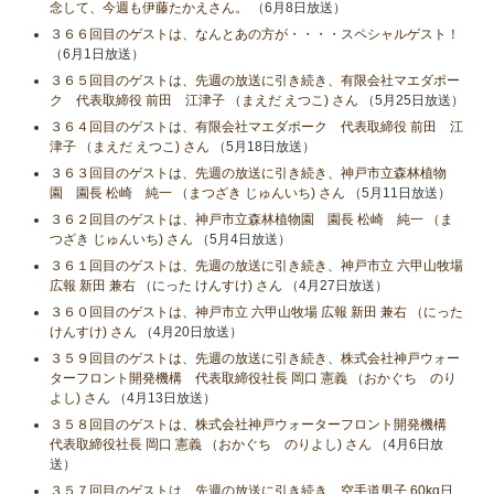
念して、今週も伊藤たかえさん。
（6月8日放送）
３６６回目のゲストは、なんとあの方が・・・・スペシャルゲスト！
（6月1日放送）
３６５回目のゲストは、先週の放送に引き続き、有限会社マエダポー
ク 代表取締役 前田 江津子 （まえだ えつこ) さん
（5月25日放送）
３６４回目のゲストは、有限会社マエダポーク 代表取締役 前田 江
津子 （まえだ えつこ) さん
（5月18日放送）
３６３回目のゲストは、先週の放送に引き続き、神戸市立森林植物
園 園長 松崎 純一 （まつざき じゅんいち) さん
（5月11日放送）
３６２回目のゲストは、神戸市立森林植物園 園長 松崎 純一 （ま
つざき じゅんいち) さん
（5月4日放送）
３６１回目のゲストは、先週の放送に引き続き、神戸市立 六甲山牧場
広報 新田 兼右 （にった けんすけ) さん
（4月27日放送）
３６０回目のゲストは、神戸市立 六甲山牧場 広報 新田 兼右 （にった
けんすけ) さん
（4月20日放送）
３５９回目のゲストは、先週の放送に引き続き、株式会社神戸ウォー
ターフロント開発機構 代表取締役社長 岡口 憲義 （おかぐち のり
よし) さん
（4月13日放送）
３５８回目のゲストは、株式会社神戸ウォーターフロント開発機構
代表取締役社長 岡口 憲義 （おかぐち のりよし) さん
（4月6日放
送）
３５７回目のゲストは、先週の放送に引き続き、空手道男子 60kg日