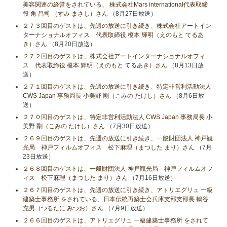
美容関連の経営をされている、 株式会社Mars international代表取締
役 角 昌司 （すみ まさし）さん
（8月27日放送）
２７３回目のゲストは、先週の放送に引き続き、株式会社アートイン
ターナショナルオフィス 代表取締役 榎本 輝明（えのもと てるあ
き）さん
（8月20日放送）
２７２回目のゲストは、株式会社アートインターナショナルオフィ
ス 代表取締役 榎本 輝明（えのもと てるあき）さん
（8月13日放
送）
２７１回目のゲストは、先週の放送に引き続き、特定非営利活動法人
CWS Japan 事務局長 小美野 剛（こみの たけし）さん
（8月6日放
送）
２７０回目のゲストは、特定非営利活動法人 CWS Japan 事務局長 小
美野 剛（こみの たけし）さん
（7月30日放送）
２６９回目のゲストは、先週の放送に引き続き、一般財団法人 神戸観
光局 神戸フィルムオフィス 松下麻理（まつした まり）さん
（7月
23日放送）
２６８回目のゲストは、一般財団法人 神戸観光局 神戸フィルムオフ
ィス 松下麻理（まつした まり）さん
（7月16日放送）
２６７回目のゲストは、先週の放送に引き続き、アトリエグリュ 一級
建築士事務所 をされている、日本伝統再築士会兵庫支部支部長 鶴谷
充男（つるたに みつお）さん
（7月9日放送）
２６６回目のゲストは、アトリエグリュ 一級建築士事務所 をされて