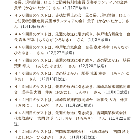
会長、現相談役、ひょうご防災特別推進員 災害ボランティアの金井
貴子（かない たかこ）さん
（1月17日放送）
４５０回目のゲストは、赤穂防災士の会 元会長、現相談役、ひょう
ご防災特別推進員 災害ボランティアの金井 貴子（かない たかこ）さ
ん
（1月10日放送）
４４９回目のゲストは、先週の放送に引き続き、神戸地方気象台 台
長 森永 裕幸（もりなが ひろゆき） さん
（1月3日放送）
４４８回目のゲストは、神戸地方気象台 台長 森永 裕幸（もりなが
ひろゆき） さん
（12月27日放送）
４４７回目のゲストは、先週の放送に引き続き、道の駅よかわ 駅長
荒田 幸夫 （あらた ゆきお） さん
（12月20日放送）
４４６回目のゲストは、道の駅よかわ 駅長 荒田 幸夫 （あらた ゆ
きお） さん
（12月13日放送）
４４５回目のゲストは、先週の放送に引き続き、城崎温泉旅館協同組
合 理事長 大西 伸弥（おおにし しんや） さん
（12月6日放送）
４４４回目のゲストは、城崎温泉旅館協同組合 理事長 大西 伸弥
（おおにし しんや） さん
（11月29日放送）
４４３回目のゲストは、先週の放送に引き続き、吉岡興業株式会社
代表取締役 吉岡 洋明（よしおか ひろあき） さん
（11月22日放
送）
４４２回目のゲストは、吉岡興業株式会社 代表取締役 吉岡 洋明
（よしおか ひろあき） さん
（11月15日放送）