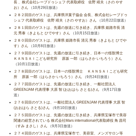
長 、株式会社レーブドゥシェフ 代表取締役 佐野 靖夫（さの やす
お）さん
（10月29日放送）
２８２回目のゲストは、兵庫県洋菓子協会 会長、株式会社レーブドゥ
シェフ 代表取締役 佐野 靖夫（さの やすお）さん
（10月22日放送）
２８１回目のゲストは、先週の放送に引き続き、兵庫県 姫路市長 清
元 秀泰（きよもと ひでやす）さん
（10月15日放送）
２８０回目のゲストは、兵庫県 姫路市長 清元 秀泰（きよもと ひでや
す）さん
（10月8日放送）
２７９回目のゲストは、先週の放送に引き続き、日本一の怪獣博士
ＫＡＮＳＡＩこども研究所 原坂 一郎（はらさか いちろう）さん
（10月1日放送）
２７８回目のゲストは、日本一の怪獣博士 ＫＡＮＳＡＩこども研究
所 原坂 一郎（はらさか いちろう）さん
（9月24日放送）
２７７回目のゲストは、先週の放送に引き続き、一般社団法人
GREENJAM 代表理事 大原 智 (おおはら さとる)さん
（9月17日放
送）
２７６回目のゲストは、一般社団法人 GREENJAM 代表理事 大原 智
(おおはら さとる)さん
（9月10日放送）
２７５回目のゲストは、先週の放送に引き続き、兵庫県宝塚市で美容
関連の経営されている 株式会社Mars international代表取締役 角 昌司
（すみ まさし）さん
（9月3日放送）
２７４回目のゲストは、兵庫県宝塚市で、美容室、メンズサロン等