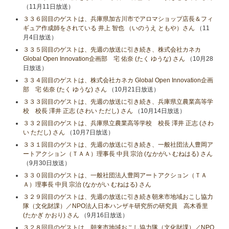
（11月11日放送）
３３６回目のゲストは、兵庫県加古川市でアロマショップ店長＆フィ
ギュア作成師をされている 井上 智也 （いのうえ ともや）さん
（11
月4日放送）
３３５回目のゲストは、先週の放送に引き続き、株式会社カネカ
Global Open Innovation企画部 宅 佑奈 (たく ゆうな) さん
（10月28
日放送）
３３４回目のゲストは、株式会社カネカ Global Open Innovation企画
部 宅 佑奈 (たく ゆうな) さん
（10月21日放送）
３３３回目のゲストは、先週の放送に引き続き、兵庫県立農業高等学
校 校長 澤井 正志 (さわい ただし) さん
（10月14日放送）
３３２回目のゲストは、兵庫県立農業高等学校 校長 澤井 正志 (さわ
い ただし) さん
（10月7日放送）
３３１回目のゲストは、先週の放送に引き続き、一般社団法人豊岡ア
ートアクション（ＴＡＡ）理事長 中貝 宗治 (なかがい むねはる) さん
（9月30日放送）
３３０回目のゲストは、一般社団法人豊岡アートアクション（ＴＡ
Ａ）理事長 中貝 宗治 (なかがい むねはる) さん
３２９回目のゲストは、先週の放送に引き続き朝来市地域おこし協力
隊（文化財課）／NPO法人日本ハンザキ研究所の研究員 高木香里
(たかぎ かおり) さん
（9月16日放送）
３２８回目のゲストは、朝来市地域おこし協力隊（文化財課）／NPO