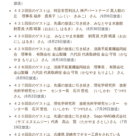
放送）
４３２回目のゲストは、特定非営利法人 神戸パートナーズ 異人館の
丘 理事長 福井 貴美子（ふくい きみこ) さん
（9月6日放送）
４３１回目のゲストは、先週の放送に引き続き、みなとやま水族館
飼育員 大西 晴基（おおにし はるき） さん
（8月30日放送）
４３０回目のゲストは、 みなとやま水族館 飼育員 大西 晴基（おお
にし はるき） さん
（8月23日放送）
４２９回目のゲストは、先週の放送に引き続き、淡路手延素麺協同組
合 理事長 、有限会社 金山製麺 六代目 代表取締役 金山 守良（かな
やま もりよし) さん
（8月16日放送）
４２８回目のゲストは、淡路手延素麺協同組合 理事長 、有限会社
金山製麺 六代目 代表取締役 金山 守良（かなやま もりよし) さん
（8月9日放送）
４２７回目のゲストは、先週の放送に引き続き、理化学研究所 放射
光科学研究センター センター長 石川 哲也 （いしかわ てつや)
さん
（8月2日放送）
４２６回目のゲストは、理化学研究所 放射光科学研究センター セ
ンター長 石川 哲也 （いしかわ てつや)さん
（7月26日放送）
４２５回目のゲストは、先週の放送に引き続き、Sago NMG株式会社
（サゴ エヌエムジー）代表 高山 賢 （たかやま さとし) さん
（7月
19日放送）
４２４回目のゲストは、兵庫県 尼崎市でギター工房をされている