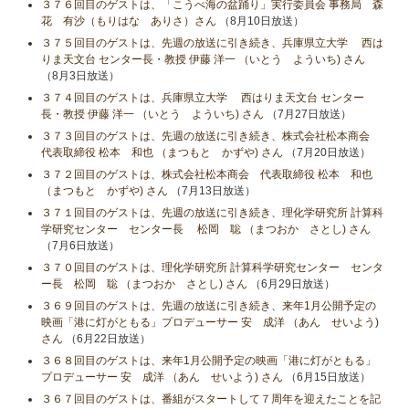
３７６回目のゲストは、「こうべ海の盆踊り」実行委員会 事務局 森
花 有沙（もりはな ありさ）さん
（8月10日放送）
３７５回目のゲストは、先週の放送に引き続き、兵庫県立大学 西は
りま天文台 センター長・教授 伊藤 洋一 （いとう よういち) さん
（8月3日放送）
３７４回目のゲストは、兵庫県立大学 西はりま天文台 センター
長・教授 伊藤 洋一 （いとう よういち) さん
（7月27日放送）
３７３回目のゲストは、先週の放送に引き続き、株式会社松本商会
代表取締役 松本 和也 （まつもと かずや) さん
（7月20日放送）
３７２回目のゲストは、株式会社松本商会 代表取締役 松本 和也
（まつもと かずや) さん
（7月13日放送）
３７１回目のゲストは、先週の放送に引き続き、理化学研究所 計算科
学研究センター センター長 松岡 聡 （まつおか さとし) さん
（7月6日放送）
３７０回目のゲストは、理化学研究所 計算科学研究センター センタ
ー長 松岡 聡 （まつおか さとし) さん
（6月29日放送）
３６９回目のゲストは、先週の放送に引き続き、来年1月公開予定の
映画「港に灯がともる」プロデューサー 安 成洋 （あん せいよう)
さん
（6月22日放送）
３６８回目のゲストは、来年1月公開予定の映画「港に灯がともる」
プロデューサー 安 成洋 （あん せいよう) さん
（6月15日放送）
３６７回目のゲストは、番組がスタートして７周年を迎えたことを記