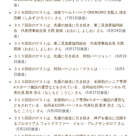
送）
３１８回目のゲストは、淡路ワールドパーク ONOKORO 支配人 清水
浩嗣（しみず ひろつぐ）さん
（7月1日放送）
３１７回目のゲストは、先週の放送に引き続き、東二見漁業協同組
合 代表理事組合長 大西 賀雄（おおにし よしお）さん
（6月24日放
送）
３１６回目のゲストは、東二見漁業協同組合 代表理事組合長 大西
賀雄（おおにし よしお）さん
（6月17日放送）
３１５回目のゲストは、先週に引き続き、特別バージョン！
（6月10
日放送）
３１４回目のゲストは、特別バージョン！ゲストは・・・・
（6月3
日放送）
３１３回目のゲストは、先週の放送に引き続き、全国初のシニア専用
eスポーツ施設の運営などをされている 、合同会社ISRパーソネル 代
表社員 梨本 浩士（なしもと こうじ）さん
（5月27日放送）
３１２回目のゲストは、全国初のシニア専用eスポーツ施設の運営な
どをされている 、合同会社ISRパーソネル 代表社員 梨本 浩士（なし
もと こうじ）さん
（5月20日放送）
３１１回目のゲストは、先週の放送に引き続き、神戸を拠点に活躍す
るブルガリア人 フォトグラファー イルコ・アレクサンダロフ さん
（5月13日放送）