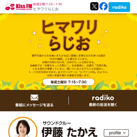
毎週土曜 7:15～7:30
ヒマワリらじお