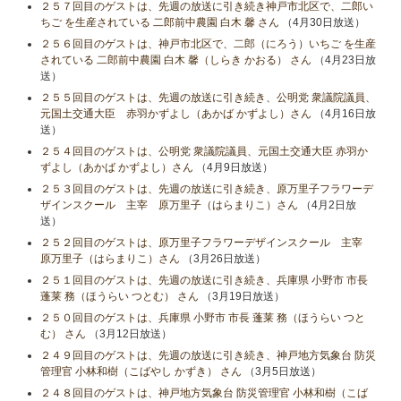
２５７回目のゲストは、先週の放送に引き続き神戸市北区で、二郎い
ちご を生産されている 二郎前中農園 白木 馨 さん
（4月30日放送）
２５６回目のゲストは、神戸市北区で、二郎（にろう）いちご を生産
されている 二郎前中農園 白木 馨（しらき かおる） さん
（4月23日放
送）
２５５回目のゲストは、先週の放送に引き続き、公明党 衆議院議員、
元国土交通大臣 赤羽かずよし（あかば かずよし）さん
（4月16日放
送）
２５４回目のゲストは、公明党 衆議院議員、元国土交通大臣 赤羽か
ずよし（あかば かずよし）さん
（4月9日放送）
２５３回目のゲストは、先週の放送に引き続き、原万里子フラワーデ
ザインスクール 主宰 原万里子（はらまりこ）さん
（4月2日放
送）
２５２回目のゲストは、原万里子フラワーデザインスクール 主宰
原万里子（はらまりこ）さん
（3月26日放送）
２５１回目のゲストは、先週の放送に引き続き、兵庫県 小野市 市長
蓬莱 務（ほうらい つとむ） さん
（3月19日放送）
２５０回目のゲストは、兵庫県 小野市 市長 蓬莱 務（ほうらい つと
む） さん
（3月12日放送）
２４９回目のゲストは、先週の放送に引き続き、神戸地方気象台 防災
管理官 小林和樹（こばやし かずき） さん
（3月5日放送）
２４８回目のゲストは、神戸地方気象台 防災管理官 小林和樹（こば