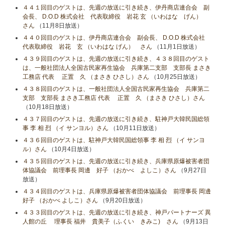
４４１回目のゲストは、先週の放送に引き続き、伊丹商店連合会 副
会長、 D.O.D 株式会社 代表取締役 岩花 玄 （いわはな げん）
さん
（11月8日放送）
４４０回目のゲストは、伊丹商店連合会 副会長、 D.O.D 株式会社
代表取締役 岩花 玄 （いわはな げん） さん
（11月1日放送）
４３９回目のゲストは、先週の放送に引き続き、４３８回目のゲスト
は、一般社団法人全国古民家再生協会 兵庫第二支部 支部長 まさき
工務店 代表 正置 久 （まさき ひさし）さん
（10月25日放送）
４３８回目のゲストは、一般社団法人全国古民家再生協会 兵庫第二
支部 支部長 まさき工務店 代表 正置 久 （まさき ひさし）さん
（10月18日放送）
４３７回目のゲストは、先週の放送に引き続き、駐神戸大韓民国総領
事 李 相 烈 （イ サンヨル）さん
（10月11日放送）
４３６回目のゲストは、駐神戸大韓民国総領事 李 相 烈 （イ サンヨ
ル）さん
（10月4日放送）
４３５回目のゲストは、先週の放送に引き続き、兵庫県原爆被害者団
体協議会 前理事長 岡邊 好子 （おかべ よしこ）さん
（9月27日
放送）
４３４回目のゲストは、兵庫県原爆被害者団体協議会 前理事長 岡邊
好子 （おかべ よしこ）さん
（9月20日放送）
４３３回目のゲストは、先週の放送に引き続き、神戸パートナーズ 異
人館の丘 理事長 福井 貴美子（ふくい きみこ) さん
（9月13日