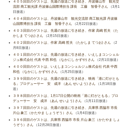
４０５回目のゲストは、先週の放送に引き続き、丹波篠山市 観光交
流部 商工観光課 丹波篠山国際博担当 課長 工藤 智香子さん
（3月1
日放送）
４０４回目のゲストは、丹波篠山市 観光交流部 商工観光課 丹波篠
山国際博担当 課長 工藤 智香子さん
（2月22日放送）
４０３回目のゲストは、先週の放送に引き続き、作家 高嶋 哲夫 （た
かしま てつお) さん
（2月15日放送）
４０２回目のゲストは、作家 高嶋 哲夫 （たかしま てつお) さん
（2
月8日放送）
４０１回目のゲストは、先週の放送に引き続き、いえしまコンシェル
ジュ株式会社 代表 中西 和也 （なかにし かずや) さん
（2月1日放送）
４００回目のゲストは、いえしまコンシェルジュ株式会社 代表 中西
和也 （なかにし かずや) さん
（1月25日放送）
３９９回目のゲストは、先週の放送に引き続き、映画「港に灯がとも
る」プロデューサー 安 成洋 （あん せいよう) さん
（1月18日放
送）
３９８回目のゲストは、1月17日公開の映画「港に灯がともる」プロ
デューサー 安 成洋 （あん せいよう) さん
（1月11日放送）
３９７回目のゲストは、先週の放送に引き続き、兵庫県 西脇市 市長
片山 象三（かたやま しょうぞう）さん
（1月4日放送）
３９６回目のゲストは、兵庫県 西脇市 市長 片山 象三（かたやま しょ
うぞう）さん
（12月28日放送）