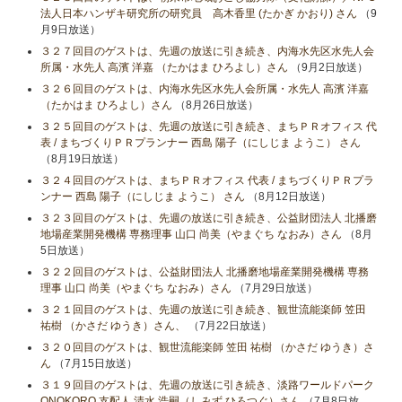
法人日本ハンザキ研究所の研究員 高木香里 (たかぎ かおり) さん
（9
月9日放送）
３２７回目のゲストは、先週の放送に引き続き、内海水先区水先人会
所属・水先人 高濱 洋嘉 （たかはま ひろよし）さん
（9月2日放送）
３２６回目のゲストは、内海水先区水先人会所属・水先人 高濱 洋嘉
（たかはま ひろよし）さん
（8月26日放送）
３２５回目のゲストは、先週の放送に引き続き、まちＰＲオフィス 代
表 / まちづくりＰＲプランナー 西島 陽子（にしじま ようこ） さん
（8月19日放送）
３２４回目のゲストは、まちＰＲオフィス 代表 / まちづくりＰＲプラ
ンナー 西島 陽子（にしじま ようこ） さん
（8月12日放送）
３２３回目のゲストは、先週の放送に引き続き、公益財団法人 北播磨
地場産業開発機構 専務理事 山口 尚美（やまぐち なおみ）さん
（8月
5日放送）
３２２回目のゲストは、公益財団法人 北播磨地場産業開発機構 専務
理事 山口 尚美（やまぐち なおみ）さん
（7月29日放送）
３２１回目のゲストは、先週の放送に引き続き、観世流能楽師 笠田
祐樹 （かさだ ゆうき）さん、
（7月22日放送）
３２０回目のゲストは、観世流能楽師 笠田 祐樹 （かさだ ゆうき）さ
ん
（7月15日放送）
３１９回目のゲストは、先週の放送に引き続き、淡路ワールドパーク
ONOKORO 支配人 清水 浩嗣（しみず ひろつぐ）さん
（7月8日放