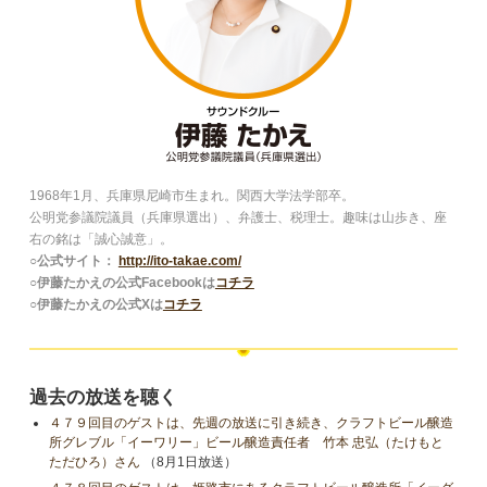
1968年1月、兵庫県尼崎市生まれ。関西大学法学部卒。
公明党参議院議員（兵庫県選出）、弁護士、税理士。趣味は山歩き、座
右の銘は「誠心誠意」。
○公式サイト：
http://ito-takae.com/
○伊藤たかえの公式Facebookは
コチラ
○伊藤たかえの公式Xは
コチラ
過去の放送を聴く
４７９回目のゲストは、先週の放送に引き続き、クラフトビール醸造
所グレブル「イーワリー」ビール醸造責任者 竹本 忠弘（たけもと
ただひろ）さん
（8月1日放送）