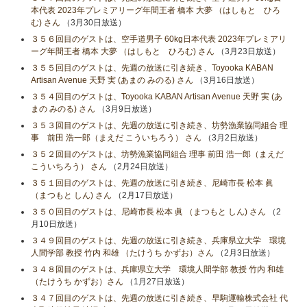
本代表 2023年プレミアリーグ年間王者 橋本 大夢 （はしもと ひろ
む) さん
（3月30日放送）
３５６回目のゲストは、空手道男子 60kg日本代表 2023年プレミアリ
ーグ年間王者 橋本 大夢 （はしもと ひろむ) さん
（3月23日放送）
３５５回目のゲストは、先週の放送に引き続き、Toyooka KABAN
Artisan Avenue 天野 実 (あまの みのる) さん
（3月16日放送）
３５４回目のゲストは、Toyooka KABAN Artisan Avenue 天野 実 (あ
まの みのる) さん
（3月9日放送）
３５３回目のゲストは、先週の放送に引き続き、坊勢漁業協同組合 理
事 前田 浩一郎（まえだ こういちろう） さん
（3月2日放送）
３５２回目のゲストは、坊勢漁業協同組合 理事 前田 浩一郎（まえだ
こういちろう） さん
（2月24日放送）
３５１回目のゲストは、先週の放送に引き続き、尼崎市長 松本 眞
（まつもと しん) さん
（2月17日放送）
３５０回目のゲストは、尼崎市長 松本 眞 （まつもと しん) さん
（2
月10日放送）
３４９回目のゲストは、先週の放送に引き続き、兵庫県立大学 環境
人間学部 教授 竹内 和雄 （たけうち かずお）さん
（2月3日放送）
３４８回目のゲストは、兵庫県立大学 環境人間学部 教授 竹内 和雄
（たけうち かずお）さん
（1月27日放送）
３４７回目のゲストは、先週の放送に引き続き、早駒運輸株式会社 代