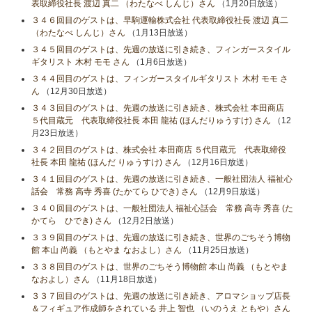
表取締役社長 渡辺 真二 （わたなべ しんじ）さん
（1月20日放送）
３４６回目のゲストは、早駒運輸株式会社 代表取締役社長 渡辺 真二
（わたなべ しんじ）さん
（1月13日放送）
３４５回目のゲストは、先週の放送に引き続き、フィンガースタイル
ギタリスト 木村 モモ さん
（1月6日放送）
３４４回目のゲストは、フィンガースタイルギタリスト 木村 モモ さ
ん
（12月30日放送）
３４３回目のゲストは、先週の放送に引き続き、株式会社 本田商店
５代目蔵元 代表取締役社長 本田 龍祐 (ほんだりゅうすけ) さん
（12
月23日放送）
３４２回目のゲストは、株式会社 本田商店 ５代目蔵元 代表取締役
社長 本田 龍祐 (ほんだ りゅうすけ) さん
（12月16日放送）
３４１回目のゲストは、先週の放送に引き続き、一般社団法人 福祉心
話会 常務 高寺 秀喜 (たかてら ひでき) さん
（12月9日放送）
３４０回目のゲストは、一般社団法人 福祉心話会 常務 高寺 秀喜 (た
かてら ひでき) さん
（12月2日放送）
３３９回目のゲストは、先週の放送に引き続き、世界のごちそう博物
館 本山 尚義 （もとやま なおよし）さん
（11月25日放送）
３３８回目のゲストは、世界のごちそう博物館 本山 尚義 （もとやま
なおよし）さん
（11月18日放送）
３３７回目のゲストは、先週の放送に引き続き、アロマショップ店長
＆フィギュア作成師をされている 井上 智也 （いのうえ ともや）さん