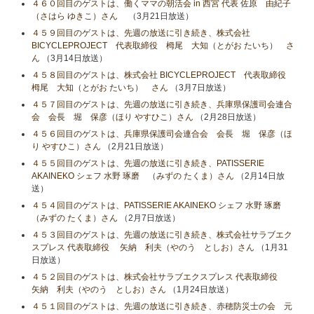
４６０回目のゲストは、働くママの朝活会 in 西宮 代表 佐原 由紀子
（さはら ゆきこ）さん
（3月21日放送）
４５９回目のゲストは、先週の放送に引き続き、株式会社
BICYCLEPROJECT 代表取締役 栂尾 大知（とがお たいち） さ
ん
（3月14日放送）
４５８回目のゲストは、株式会社 BICYCLEPROJECT 代表取締役
栂尾 大知（とがお たいち） さん
（3月7日放送）
４５７回目のゲストは、先週の放送に引き続き、兵庫県保護司会連合
会 会長 堀 保彦（ほり やすひこ）さん
（2月28日放送）
４５６回目のゲストは、兵庫県保護司会連合会 会長 堀 保彦（ほ
り やすひこ）さん
（2月21日放送）
４５５回目のゲストは、先週の放送に引き続き、PATISSERIE
AKAINEKO シェフ 水野 琢磨 （みずの たくま）さん
（2月14日放
送）
４５４回目のゲストは、PATISSERIE AKAINEKO シェフ 水野 琢磨
（みずの たくま）さん
（2月7日放送）
４５３回目のゲストは、先週の放送に引き続き、株式会社サラブエク
スプレス 代表取締役 矢納 利夫（やのう としお）さん
（1月31
日放送）
４５２回目のゲストは、株式会社サラブエクスプレス 代表取締役
矢納 利夫（やのう としお）さん
（1月24日放送）
４５１回目のゲストは、先週の放送に引き続き、赤穂防災士の会 元