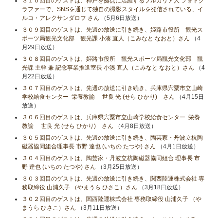
３１０回目のゲストは、神戸を拠点に活躍するブルガリア人 フォトグ
ラファーで、SNSを通じて独自の撮影スタイルを発信されている、イ
ルコ・アレクサンダロフ さん
（5月6日放送）
３０９回目のゲストは、先週の放送に引き続き、姫路市役所 観光ス
ポーツ局観光文化部 観光課 小湊 直人（こみなと なおと）さん
（4
月29日放送）
３０８回目のゲストは、姫路市役所 観光スポーツ局観光文化部 観
光課 主幹 兼 記念事業推進室長 小湊 直人（こみなと なおと）さん
（4
月22日放送）
３０７回目のゲストは、先週の放送に引き続き、兵庫県宍粟市立山崎
学校給食センター 栄養教諭 世良 光 (せら ひかり) さん
（4月15日
放送）
３０６回目のゲストは、兵庫県宍粟市立山崎学校給食センター 栄養
教諭 世良 光 (せら ひかり) さん
（4月8日放送）
３０５回目のゲストは、先週の放送に引き続き、陶芸家・丹波立杭陶
磁器協同組合理事長 市野 達也 (いちの たつや) さん
（4月1日放送）
３０４回目のゲストは、陶芸家・丹波立杭陶磁器協同組合 理事長 市
野 達也 (いちの たつや) さん
（3月25日放送）
３０３回目のゲストは、先週の放送に引き続き、関西陸運株式会社 専
務取締役 山浦久子 （やまうら ひさこ）さん
（3月18日放送）
３０２回目のゲストは、関西陸運株式会社 専務取締役 山浦久子 （や
まうら ひさこ）さん
（3月11日放送）