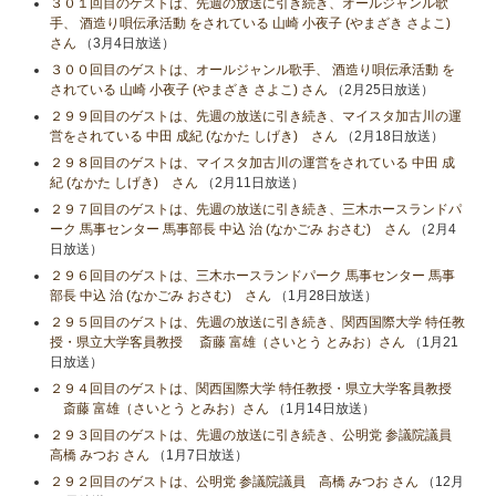
３０１回目のゲストは、先週の放送に引き続き、オールジャンル歌
手、 酒造り唄伝承活動 をされている 山崎 小夜子 (やまざき さよこ)
さん
（3月4日放送）
３００回目のゲストは、オールジャンル歌手、 酒造り唄伝承活動 を
されている 山崎 小夜子 (やまざき さよこ) さん
（2月25日放送）
２９９回目のゲストは、先週の放送に引き続き、マイスタ加古川の運
営をされている 中田 成紀 (なかた しげき) さん
（2月18日放送）
２９８回目のゲストは、マイスタ加古川の運営をされている 中田 成
紀 (なかた しげき) さん
（2月11日放送）
２９７回目のゲストは、先週の放送に引き続き、三木ホースランドパ
ーク 馬事センター 馬事部長 中込 治 (なかごみ おさむ) さん
（2月4
日放送）
２９６回目のゲストは、三木ホースランドパーク 馬事センター 馬事
部長 中込 治 (なかごみ おさむ) さん
（1月28日放送）
２９５回目のゲストは、先週の放送に引き続き、関西国際大学 特任教
授・県立大学客員教授 斎藤 富雄（さいとう とみお）さん
（1月21
日放送）
２９４回目のゲストは、関西国際大学 特任教授・県立大学客員教授
斎藤 富雄（さいとう とみお）さん
（1月14日放送）
２９３回目のゲストは、先週の放送に引き続き、公明党 参議院議員
高橋 みつお さん
（1月7日放送）
２９２回目のゲストは、公明党 参議院議員 高橋 みつお さん
（12月