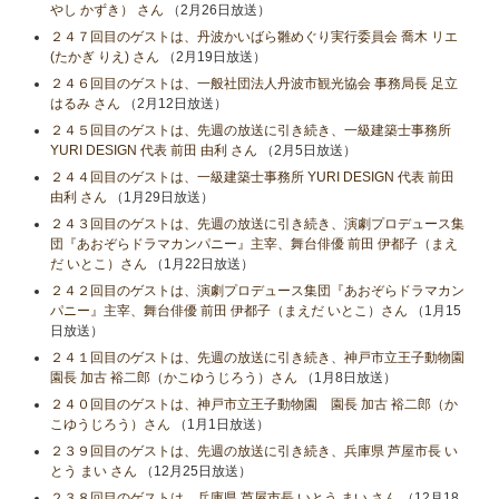
やし かずき） さん
（2月26日放送）
２４７回目のゲストは、丹波かいばら雛めぐり実行委員会 喬木 リエ
(たかぎ りえ) さん
（2月19日放送）
２４６回目のゲストは、一般社団法人丹波市観光協会 事務局長 足立
はるみ さん
（2月12日放送）
２４５回目のゲストは、先週の放送に引き続き、一級建築士事務所
YURI DESIGN 代表 前田 由利 さん
（2月5日放送）
２４４回目のゲストは、一級建築士事務所 YURI DESIGN 代表 前田
由利 さん
（1月29日放送）
２４３回目のゲストは、先週の放送に引き続き、演劇プロデュース集
団『あおぞらドラマカンパニー』主宰、舞台俳優 前田 伊都子（まえ
だ いとこ）さん
（1月22日放送）
２４２回目のゲストは、演劇プロデュース集団『あおぞらドラマカン
パニー』主宰、舞台俳優 前田 伊都子（まえだ いとこ）さん
（1月15
日放送）
２４１回目のゲストは、先週の放送に引き続き、神戸市立王子動物園
園長 加古 裕二郎（かこゆうじろう）さん
（1月8日放送）
２４０回目のゲストは、神戸市立王子動物園 園長 加古 裕二郎（か
こゆうじろう）さん
（1月1日放送）
２３９回目のゲストは、先週の放送に引き続き、兵庫県 芦屋市長 い
とう まい さん
（12月25日放送）
２３８回目のゲストは、兵庫県 芦屋市長 いとう まい さん
（12月18