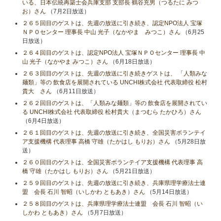
いる、日本伝統再築士会兵庫支部 支部長 鶴谷充男（つるたに みつ
お）さん
（7月2日放送）
２６５回目のゲストは、先週の放送に引き続き、認定NPO法人 宝塚
ＮＰＯセンター 理事長 中山 光子（なかやま みつこ）さん
（6月25
日放送）
２６４回目のゲストは、認定NPO法人 宝塚ＮＰＯセンター 理事長 中
山 光子（なかやま みつこ）さん
（6月18日放送）
２６３回目のゲストは、先週の放送に引き続きゲストは、 「人類みな
麺類」等の 飲食店を展開されている UNCHI株式会社 代表取締役 松村
貴大 さん
（6月11日放送）
２６２回目のゲストは、「人類みな麺類」等の 飲食店を展開されてい
る UNCHI株式会社 代表取締役 松村貴大（まつむら たかひろ）さん
（6月4日放送）
２６１回目のゲストは、先週の放送に引き続き、全国災害ボランテイ
ア支援機構 代表理事 高橋 守雄（たかはし もりお）さん
（5月28日放
送）
２６０回目のゲストは、全国災害ボランテイア支援機構 代表理事 高
橋 守雄（たかはし もりお）さん
（5月21日放送）
２５９回目のゲストは、先週の放送に引き続き、兵庫県理学療法士連
盟 会長 石川 智昭（いしかわ ともあき）さん
（5月14日放送）
２５８回目のゲストは、兵庫県理学療法士連盟 会長 石川 智昭（い
しかわ ともあき）さん
（5月7日放送）