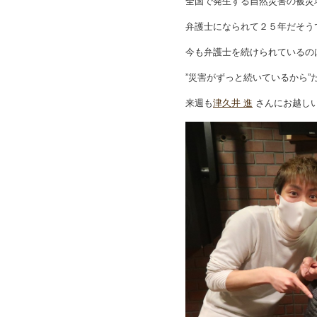
全国で発生する自然災害の被災
弁護士になられて２５年だそう
今も弁護士を続けられているの
”災害がずっと続いているから”
来週も
津久井 進
さんにお越し