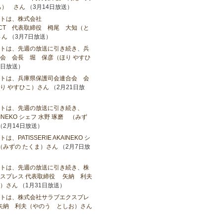
ち） さん
（3月14日放送）
トは、株式会社
OJECT 代表取締役 栂尾 大知（と
さん
（3月7日放送）
トは、先週の放送に引き続き、兵
会 会長 堀 保彦（ほり やすひ
8日放送）
トは、兵庫県保護司会連合会 会
り やすひこ）さん
（2月21日放
トは、先週の放送に引き続き、
AKAINEKO シェフ 水野 琢磨 （みず
（2月14日放送）
PATISSERIE AKAINEKO シ
（みずの たくま）さん
（2月7日放
トは、先週の放送に引き続き、株
スプレス 代表取締役 矢納 利夫
）さん
（1月31日放送）
トは、株式会社サラブエクスプレ
矢納 利夫（やのう としお）さん