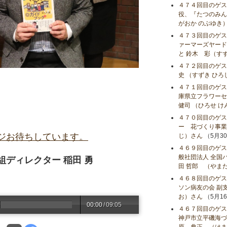
４７４回目のゲス
役、『たつのみんな
がおか のぶゆき
４７３回目のゲス
ァーマーズヤード
と 鈴木 彩（す
４７２回目のゲス
史 （すずき ひろ
４７１回目のゲス
庫県立フラワーセ
健司 （ひろせ 
４７０回目のゲス
ー 花づくり事業課
ジお待ちしています。
じ）さん
（5月3
４６９回目のゲス
般社団法人 全国
ディレクター 稲田 勇
田 哲郎 （やま
４６８回目のゲス
ソン病友の会 副支
お）さん
（5月1
00:00
/
09:05
４６７回目のゲス
神戸市立平磯海づ