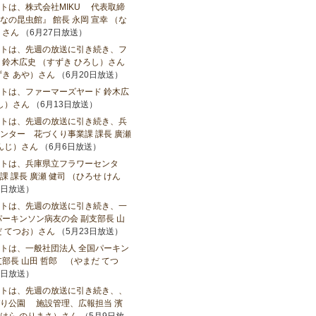
トは、株式会社MIKU 代表取締
の昆虫館』 館長 永岡 宣幸 （な
）さん
（6月27日放送）
トは、先週の放送に引き続き、フ
 鈴木広史 （すずき ひろし）さん
ずき あや）さん
（6月20日放送）
トは、ファーマーズヤード 鈴木広
し）さん
（6月13日放送）
トは、先週の放送に引き続き、兵
ンター 花づくり事業課 課長 廣瀬
けんじ）さん
（6月6日放送）
トは、兵庫県立フラワーセンタ
 課長 廣瀬 健司 （ひろせ けん
0日放送）
トは、先週の放送に引き続き、一
パーキンソン病友の会 副支部長 山
だ てつお）さん
（5月23日放送）
トは、一般社団法人 全国パーキン
部長 山田 哲郎 （やまだ てつ
6日放送）
トは、先週の放送に引き続き、、
り公園 施設管理、広報担当 濱