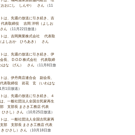
トは、城崎温泉旅館協同組合 理
（おおにし しんや） さん
（11
トは、先週の放送に引き続き、吉
代表取締役 吉岡 洋明（よしお
さん
（11月22日放送）
ストは、吉岡興業株式会社 代表取
（よしおか ひろあき） さん
）
トは、先週の放送に引き続き、伊
長、 D.O.D 株式会社 代表取締
いわはな げん） さん
（11月8日放
トは、伊丹商店連合会 副会長、
社 代表取締役 岩花 玄 （いわはな
1月1日放送）
トは、先週の放送に引き続き、４
は、一般社団法人全国古民家再生
部 支部長 まさき工務店 代表
き ひさし）さん
（10月25日放送）
トは、一般社団法人全国古民家再
支部 支部長 まさき工務店 代表
き ひさし）さん
（10月18日放