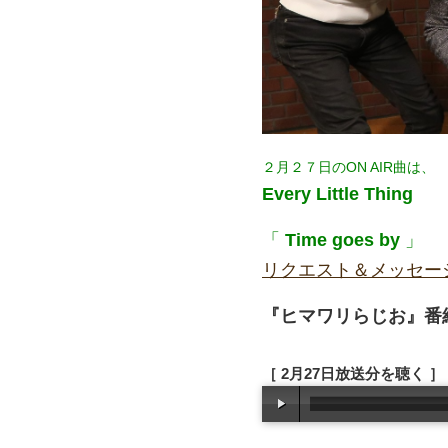
２月２７日のON AIR曲は、
Every Little Thing
「
Time goes by
」
リクエスト＆メッセー
『ヒマワリらじお』番組
［ 2月27日放送分を聴く ］