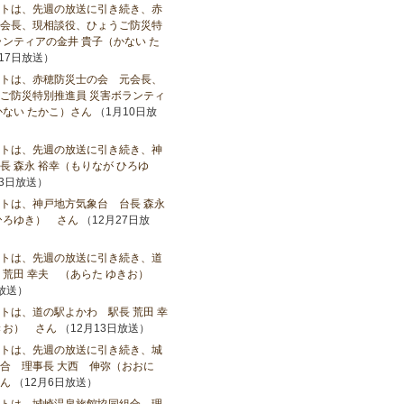
トは、先週の放送に引き続き、赤
会長、現相談役、ひょうご防災特
ランティアの金井 貴子（かない た
17日放送）
トは、赤穂防災士の会 元会長、
ご防災特別推進員 災害ボランティ
かない たかこ）さん
（1月10日放
トは、先週の放送に引き続き、神
長 森永 裕幸（もりなが ひろゆ
3日放送）
トは、神戸地方気象台 台長 森永
ひろゆき） さん
（12月27日放
トは、先週の放送に引き続き、道
 荒田 幸夫 （あらた ゆきお）
日放送）
トは、道の駅よかわ 駅長 荒田 幸
きお） さん
（12月13日放送）
トは、先週の放送に引き続き、城
合 理事長 大西 伸弥（おおに
ん
（12月6日放送）