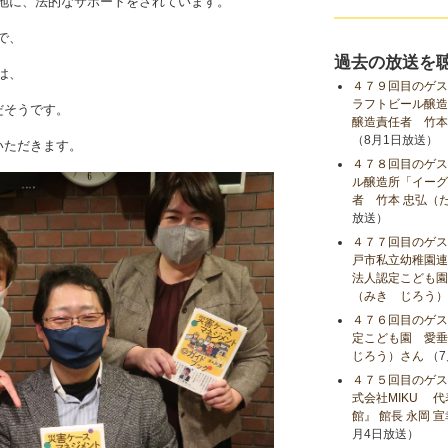
地に、法的なサポートをされています。
で、
過去の放送を
は、
４７９回目のゲス
ラフトビール醸造
だそうです。
醸造責任者 竹本
（8月1日放送）
いただきます。
４７８回目のゲス
ル醸造所「イーグ
者 竹本 忠弘（
放送）
４７７回目のゲス
戸市私立幼稚園連
法人認定こども園
（みき じろう）
４７６回目のゲス
定こども園 愛垂
じろう）さん
（7
４７５回目のゲス
式会社MIKU 
館』 館長 永岡 
月4日放送）