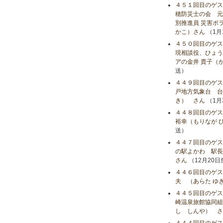
４５１回目のゲス
穂防災士の会 元
別推進員 災害ボ
かこ）さん
（1月
４５０回目のゲス
現相談役、ひょう
アの金井 貴子（
送）
４４９回目のゲス
戸地方気象台 台
き） さん
（1月
４４８回目のゲス
裕幸（もりなが 
送）
４４７回目のゲス
の駅よかわ 駅長
さん
（12月20
４４６回目のゲス
夫 （あらた ゆ
４４５回目のゲス
崎温泉旅館協同組
し しんや） さ