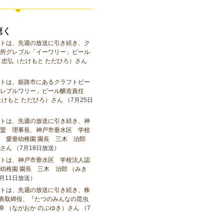
聴く
トは、先週の放送に引き続き、ク
所グレブル「イーワリー」ビール
 忠弘（たけもと ただひろ）さん
トは、姫路市にあるクラフトビー
レブルワリー」ビール醸造責任
たけもと ただひろ）さん
（7月25日
トは、先週の放送に引き続き、神
盟 理事長、神戸市垂水区 学校
 愛垂幼稚園 園長 三木 治郎
さん
（7月18日放送）
トは、神戸市垂水区 学校法人認
幼稚園 園長 三木 治郎 （みき
月11日放送）
トは、先週の放送に引き続き、株
代表取締役、『たつのみんなの昆虫
宣幸 （ながおか のぶゆき）さん
（7