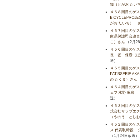
知（とがお たい
４５８回目のゲス
BICYCLEPR
がお たいち） 
４５７回目のゲス
庫県保護司会連合
こ）さん
（2月2
４５６回目のゲス
長 堀 保彦（ほ
送）
４５５回目のゲス
PATISSERIE 
の たくま）さん
４５４回目のゲストは、
ェフ 水野 琢磨 
送）
４５３回目のゲス
式会社サラブエク
（やのう としお
４５２回目のゲス
ス 代表取締役 
（1月24日放送）