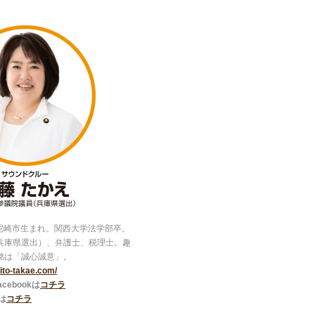
県尼崎市生まれ。関西大学法学部卒。
兵庫県選出）、弁護士、税理士。趣
銘は「誠心誠意」。
//ito-takae.com/
ebookは
コチラ
は
コチラ