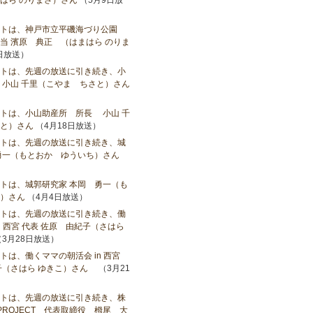
はら のりまさ）さん
（5月9日放
ストは、神戸市立平磯海づり公園
当 濱原 典正 （はまはら のりま
日放送）
トは、先週の放送に引き続き、小
小山​ 千里（こやま ちさと）さん
トは、小山助産所 所長 小山​ 千
と）さん
（4月18日放送）
トは、先週の放送に引き続き、城
勇一（もとおか ゆういち）さん
トは、城郭研究家 本岡 勇一（も
）さん
（4月4日放送）
トは、先週の放送に引き続き、働
n 西宮 代表 佐原 由紀子（さはら
3月28日放送）
トは、働くママの朝活会 in 西宮
子（さはら ゆきこ）さん
（3月21
トは、先週の放送に引き続き、株
LEPROJECT 代表取締役 栂尾 大