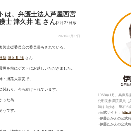
トは、弁護士法人芦屋西宮
護士 津久井 進 さん
[2月27日放
2021年2月27日
復興支援委員会の委員長もされている、
務所
津久井 進
さん
震災を前にゲストにお越しいただきました。
神・淡路大震災で、
に関わり、今も続けられています。
1968年1月、兵庫
かった為、
公明党参議院議員（
味は山歩き、座右の
そうです。
○公式サイト：
http:
○伊藤たかえの公式Fac
○伊藤たかえの公式X