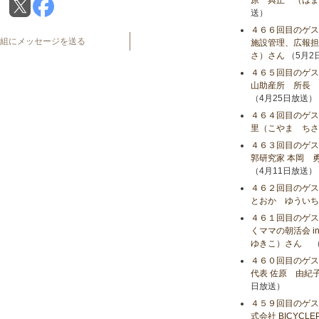
原 典正 （はま
送）
４６６回目のゲ
組にメッセージを送る
施設管理、広報担
さ）さん
（5月2
４６５回目のゲス
山助産所 所長 
（4月25日放送）
４６４回目のゲス
里（こやま ちさ
４６３回目のゲス
郭研究家 本岡 
（4月11日放送）
４６２回目のゲス
とおか ゆういち
４６１回目のゲス
くママの朝活会 i
ゆきこ）さん
（
４６０回目のゲス
代表 佐原 由紀
日放送）
４５９回目のゲス
式会社 BICYC