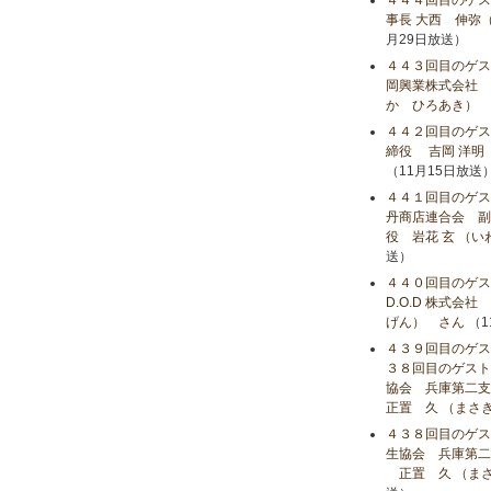
４４４回目のゲス
事長 大西 伸弥
月29日放送）
４４３回目のゲス
岡興業株式会社 
か ひろあき） 
４４２回目のゲ
締役 吉岡 洋明
（11月15日放送
４４１回目のゲス
丹商店連合会 副会
役 岩花 玄 （
送）
４４０回目のゲス
D.O.D 株式会
げん） さん
（1
４３９回目のゲス
３８回目のゲスト
協会 兵庫第二支
正置 久 （まさ
４３８回目のゲス
生協会 兵庫第二
正置 久 （まさ