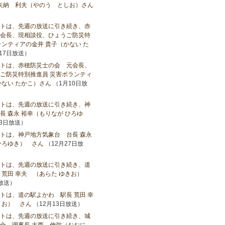
矢納 利夫（やのう としお）さん
トは、先週の放送に引き続き、赤
会長、現相談役、ひょうご防災特
ランティアの金井 貴子（かない た
17日放送）
トは、赤穂防災士の会 元会長、
ご防災特別推進員 災害ボランティ
かない たかこ）さん
（1月10日放
トは、先週の放送に引き続き、神
長 森永 裕幸（もりなが ひろゆ
3日放送）
トは、神戸地方気象台 台長 森永
ひろゆき） さん
（12月27日放
トは、先週の放送に引き続き、道
 荒田 幸夫 （あらた ゆきお）
日放送）
トは、道の駅よかわ 駅長 荒田 幸
きお） さん
（12月13日放送）
トは、先週の放送に引き続き、城