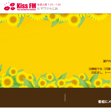
毎週土曜 7:15～7:30
ヒマワリらじお