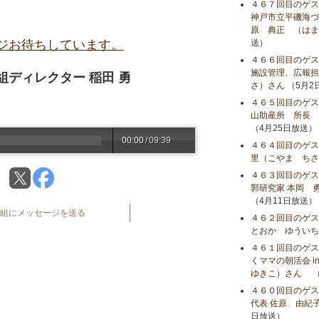
４６７回目のゲス
神戸市立平磯海づ
原 典正 （はま
ジお待ちしています。
送）
４６６回目のゲ
施設管理、広報担
ディレクター 稲田 勇
さ）さん
（5月2
４６５回目のゲス
山助産所 所長 
（4月25日放送）
00:00
/
09:39
４６４回目のゲス
里（こやま ちさ
４６３回目のゲス
郭研究家 本岡 
（4月11日放送）
組にメッセージを送る
４６２回目のゲス
とおか ゆういち
４６１回目のゲス
くママの朝活会 i
ゆきこ）さん
（
４６０回目のゲス
代表 佐原 由紀
日放送）