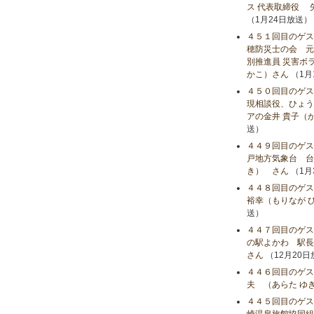
ス 代表取締役 
（1月24日放送）
４５１回目のゲス
穂防災士の会 元
別推進員 災害ボ
かこ）さん
（1月
４５０回目のゲス
現相談役、ひょう
アの金井 貴子（
送）
４４９回目のゲス
戸地方気象台 台
き） さん
（1月
４４８回目のゲス
裕幸（もりなが 
送）
４４７回目のゲス
の駅よかわ 駅長
さん
（12月20
４４６回目のゲス
夫 （あらた ゆ
４４５回目のゲス