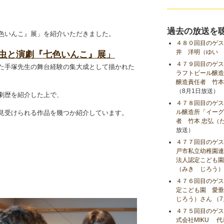
、
過去の放送を
色いんこ』展」を紹介いただきました。
４８０回目のゲス
井 洋明（ゆい 
治虫と演劇『七色いんこ』展」
４７９回目のゲス
た手塚先生の舞台経験の集大成として描かれた
ラフトビール醸造
醸造責任者 竹本
（8月1日放送）
劇歴を紹介した上で、
４７８回目のゲス
ル醸造所「イーグ
見受けられる作品を幾つか紹介しています。
者 竹本 忠弘（
放送）
。
４７７回目のゲス
戸市私立幼稚園連
法人認定こども園
（みき じろう）
４７６回目のゲス
定こども園 愛垂
じろう）さん
（7
４７５回目のゲス
式会社MIKU 