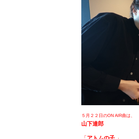
５月２２日のON AIR曲は、
山下達郎
「
アトムの子
」