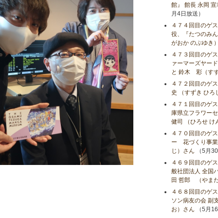
館』 館長 永岡 
月4日放送）
４７４回目のゲス
役、『たつのみんな
がおか のぶゆき
４７３回目のゲス
ァーマーズヤード
と 鈴木 彩（す
４７２回目のゲス
史 （すずき ひろ
４７１回目のゲス
庫県立フラワーセ
健司 （ひろせ 
４７０回目のゲス
ー 花づくり事業課
じ）さん
（5月3
４６９回目のゲス
般社団法人 全国
田 哲郎 （やま
４６８回目のゲス
ソン病友の会 副支
お）さん
（5月1