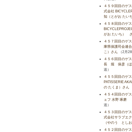
４５９回目のゲス
式会社 BICYC
知（とがお たい
４５８回目のゲス
BICYCLEPR
がお たいち） 
４５７回目のゲス
庫県保護司会連合
こ）さん
（2月2
４５６回目のゲス
長 堀 保彦（ほ
送）
４５５回目のゲス
PATISSERIE 
の たくま）さん
４５４回目のゲストは、
ェフ 水野 琢磨 
送）
４５３回目のゲス
式会社サラブエク
（やのう としお
４５２回目のゲス