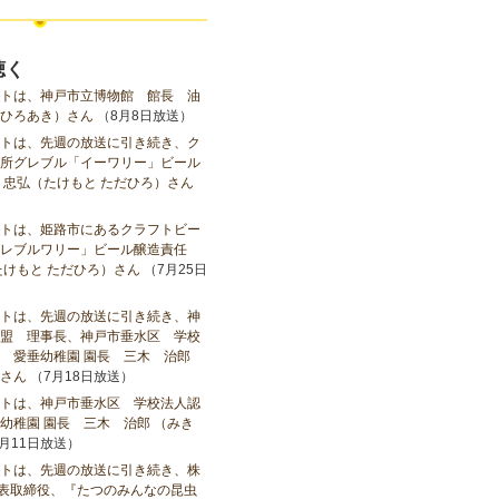
聴く
トは、神戸市立博物館 館長 油
ひろあき）さん
（8月8日放送）
トは、先週の放送に引き続き、ク
所グレブル「イーワリー」ビール
 忠弘（たけもと ただひろ）さん
トは、姫路市にあるクラフトビー
レブルワリー」ビール醸造責任
たけもと ただひろ）さん
（7月25日
トは、先週の放送に引き続き、神
盟 理事長、神戸市垂水区 学校
 愛垂幼稚園 園長 三木 治郎
さん
（7月18日放送）
トは、神戸市垂水区 学校法人認
幼稚園 園長 三木 治郎 （みき
月11日放送）
トは、先週の放送に引き続き、株
代表取締役、『たつのみんなの昆虫