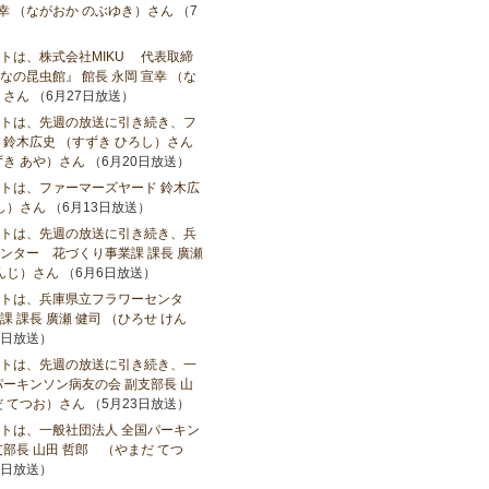
宣幸 （ながおか のぶゆき）さん
（7
トは、株式会社MIKU 代表取締
の昆虫館』 館長 永岡 宣幸 （な
）さん
（6月27日放送）
トは、先週の放送に引き続き、フ
 鈴木広史 （すずき ひろし）さん
ずき あや）さん
（6月20日放送）
トは、ファーマーズヤード 鈴木広
し）さん
（6月13日放送）
トは、先週の放送に引き続き、兵
ンター 花づくり事業課 課長 廣瀬
けんじ）さん
（6月6日放送）
トは、兵庫県立フラワーセンタ
 課長 廣瀬 健司 （ひろせ けん
0日放送）
トは、先週の放送に引き続き、一
パーキンソン病友の会 副支部長 山
だ てつお）さん
（5月23日放送）
トは、一般社団法人 全国パーキン
部長 山田 哲郎 （やまだ てつ
6日放送）