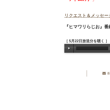
リクエスト＆メッセー
『ヒマワリらじお』番組
［ 5月22日放送分を聴く ］
番