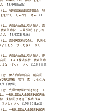
合 理事長 大西 伸弥（おおに
ん
（12月6日放送）
トは、城崎温泉旅館協同組合 理
（おおにし しんや） さん
（11
トは、先週の放送に引き続き、吉
代表取締役 吉岡 洋明（よしお
さん
（11月22日放送）
ストは、吉岡興業株式会社 代表取
（よしおか ひろあき） さん
）
トは、先週の放送に引き続き、伊
長、 D.O.D 株式会社 代表取締
いわはな げん） さん
（11月8日放
トは、伊丹商店連合会 副会長、
社 代表取締役 岩花 玄 （いわはな
1月1日放送）
トは、先週の放送に引き続き、４
は、一般社団法人全国古民家再生
部 支部長 まさき工務店 代表
き ひさし）さん
（10月25日放送）
トは、一般社団法人全国古民家再