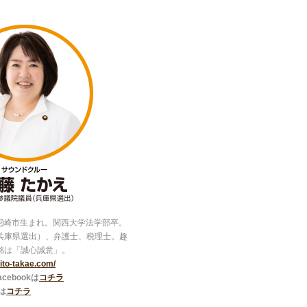
県尼崎市生まれ。関西大学法学部卒。
兵庫県選出）、弁護士、税理士。趣
銘は「誠心誠意」。
//ito-takae.com/
ebookは
コチラ
は
コチラ