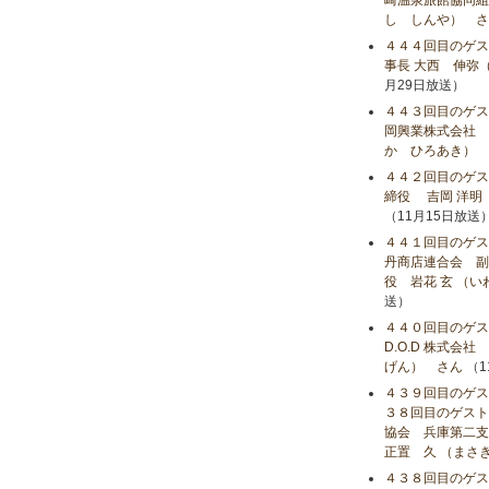
崎温泉旅館協同組
し しんや） さ
４４４回目のゲス
事長 大西 伸弥
月29日放送）
４４３回目のゲス
岡興業株式会社 
か ひろあき） 
４４２回目のゲ
締役 吉岡 洋明
（11月15日放送
４４１回目のゲス
丹商店連合会 副会
役 岩花 玄 （
送）
４４０回目のゲス
D.O.D 株式会
げん） さん
（1
４３９回目のゲス
３８回目のゲスト
協会 兵庫第二支
正置 久 （まさ
４３８回目のゲス