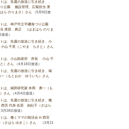
トは、先週の放送に引き続き、、
り公園 施設管理、広報担当 濱
はら のりまさ）さん
（5月9日放
ストは、神戸市立平磯海づり公園
当 濱原 典正 （はまはら のりま
日放送）
トは、先週の放送に引き続き、小
小山​ 千里（こやま ちさと）さん
トは、小山助産所 所長 小山​ 千
と）さん
（4月18日放送）
トは、先週の放送に引き続き、城
勇一（もとおか ゆういち）さん
トは、城郭研究家 本岡 勇一（も
）さん
（4月4日放送）
トは、先週の放送に引き続き、働
n 西宮 代表 佐原 由紀子（さはら
3月28日放送）
トは、働くママの朝活会 in 西宮
子（さはら ゆきこ）さん
（3月21