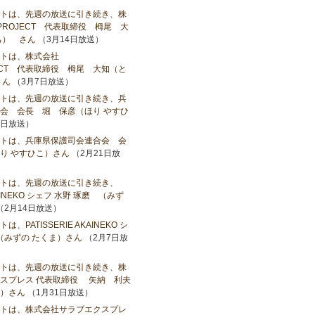
トは、先週の放送に引き続き、株
LEPROJECT 代表取締役 栂尾 大
ち） さん
（3月14日放送）
トは、株式会社
OJECT 代表取締役 栂尾 大知（と
さん
（3月7日放送）
トは、先週の放送に引き続き、兵
会 会長 堀 保彦（ほり やすひ
8日放送）
トは、兵庫県保護司会連合会 会
り やすひこ）さん
（2月21日放
トは、先週の放送に引き続き、
AKAINEKO シェフ 水野 琢磨 （みず
（2月14日放送）
PATISSERIE AKAINEKO シ
（みずの たくま）さん
（2月7日放
トは、先週の放送に引き続き、株
スプレス 代表取締役 矢納 利夫
）さん
（1月31日放送）
トは、株式会社サラブエクスプレ