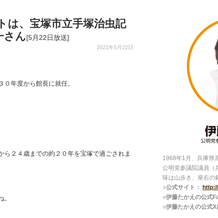
トは、宝塚市立手塚治虫記
一さん
[5月22日放送]
2021年5月22日
３０年度から館長に就任。
。
から２４歳までの約２０年を宝塚で過ごされま
1968年1月、兵庫
公明党参議院議員（
味は山歩き、座右の
○公式サイト：
http:
○伊藤たかえの公式Fac
ね。
○伊藤たかえの公式X