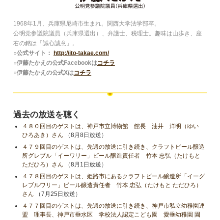
1968年1月、兵庫県尼崎市生まれ。関西大学法学部卒。
公明党参議院議員（兵庫県選出）、弁護士、税理士。趣味は山歩き、座
右の銘は「誠心誠意」。
○公式サイト：
http://ito-takae.com/
○伊藤たかえの公式Facebookは
コチラ
○伊藤たかえの公式Xは
コチラ
過去の放送を聴く
４８０回目のゲストは、神戸市立博物館 館長 油井 洋明（ゆい
ひろあき）さん
（8月8日放送）
４７９回目のゲストは、先週の放送に引き続き、クラフトビール醸造
所グレブル「イーワリー」ビール醸造責任者 竹本 忠弘（たけもと
ただひろ）さん
（8月1日放送）
４７８回目のゲストは、姫路市にあるクラフトビール醸造所「イーグ
レブルワリー」ビール醸造責任者 竹本 忠弘（たけもと ただひろ）
さん
（7月25日放送）
４７７回目のゲストは、先週の放送に引き続き、神戸市私立幼稚園連
盟 理事長、神戸市垂水区 学校法人認定こども園 愛垂幼稚園 園