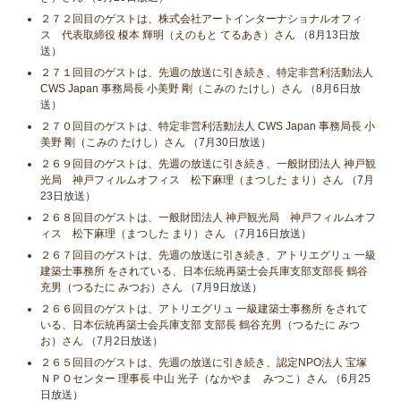
２７２回目のゲストは、株式会社アートインターナショナルオフィ
ス 代表取締役 榎本 輝明（えのもと てるあき）さん
（8月13日放
送）
２７１回目のゲストは、先週の放送に引き続き、特定非営利活動法人
CWS Japan 事務局長 小美野 剛（こみの たけし）さん
（8月6日放
送）
２７０回目のゲストは、特定非営利活動法人 CWS Japan 事務局長 小
美野 剛（こみの たけし）さん
（7月30日放送）
２６９回目のゲストは、先週の放送に引き続き、一般財団法人 神戸観
光局 神戸フィルムオフィス 松下麻理（まつした まり）さん
（7月
23日放送）
２６８回目のゲストは、一般財団法人 神戸観光局 神戸フィルムオフ
ィス 松下麻理（まつした まり）さん
（7月16日放送）
２６７回目のゲストは、先週の放送に引き続き、アトリエグリュ 一級
建築士事務所 をされている、日本伝統再築士会兵庫支部支部長 鶴谷
充男（つるたに みつお）さん
（7月9日放送）
２６６回目のゲストは、アトリエグリュ 一級建築士事務所 をされて
いる、日本伝統再築士会兵庫支部 支部長 鶴谷充男（つるたに みつ
お）さん
（7月2日放送）
２６５回目のゲストは、先週の放送に引き続き、認定NPO法人 宝塚
ＮＰＯセンター 理事長 中山 光子（なかやま みつこ）さん
（6月25
日放送）