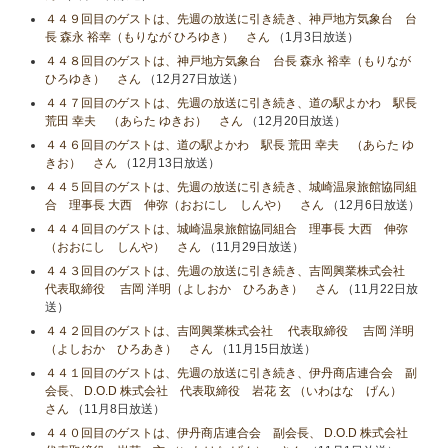
４４９回目のゲストは、先週の放送に引き続き、神戸地方気象台 台
長 森永 裕幸（もりなが ひろゆき） さん
（1月3日放送）
４４８回目のゲストは、神戸地方気象台 台長 森永 裕幸（もりなが
ひろゆき） さん
（12月27日放送）
４４７回目のゲストは、先週の放送に引き続き、道の駅よかわ 駅長
荒田 幸夫 （あらた ゆきお） さん
（12月20日放送）
４４６回目のゲストは、道の駅よかわ 駅長 荒田 幸夫 （あらた ゆ
きお） さん
（12月13日放送）
４４５回目のゲストは、先週の放送に引き続き、城崎温泉旅館協同組
合 理事長 大西 伸弥（おおにし しんや） さん
（12月6日放送）
４４４回目のゲストは、城崎温泉旅館協同組合 理事長 大西 伸弥
（おおにし しんや） さん
（11月29日放送）
４４３回目のゲストは、先週の放送に引き続き、吉岡興業株式会社
代表取締役 吉岡 洋明（よしおか ひろあき） さん
（11月22日放
送）
４４２回目のゲストは、吉岡興業株式会社 代表取締役 吉岡 洋明
（よしおか ひろあき） さん
（11月15日放送）
４４１回目のゲストは、先週の放送に引き続き、伊丹商店連合会 副
会長、 D.O.D 株式会社 代表取締役 岩花 玄 （いわはな げん）
さん
（11月8日放送）
４４０回目のゲストは、伊丹商店連合会 副会長、 D.O.D 株式会社