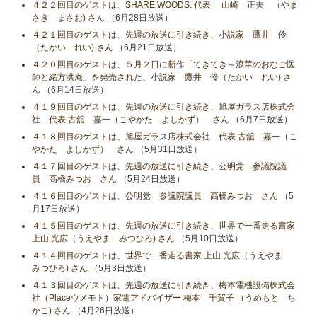
４２２回目のゲストは、SHARE WOODS. 代表 山崎 正夫 （やま
さき まさお) さん
（6月28日放送）
４２１回目のゲストは、先週の放送に引き続き、小説家 鷹井 伶
（たかい れい) さん
（6月21日放送）
４２０回目のゲストは、５月２日に新作「てきてき～浪華のおなご医
師と緒方洪庵」を発売された、小説家 鷹井 伶（たかい れい) さ
ん
（6月14日放送）
４１９回目のゲストは、先週の放送に引き続き、旭屋ガラス店株式会
社 代表 古舘 嘉一（こやかた よしかず） さん
（6月7日放送）
４１８回目のゲストは、旭屋ガラス店株式会社 代表 古舘 嘉一（こ
やかた よしかず） さん
（5月31日放送）
４１７回目のゲストは、先週の放送に引き続き、公明党 参議院議
員 高橋みつお さん
（5月24日放送）
４１６回目のゲストは、公明党 参議院議員 高橋みつお さん
（5
月17日放送）
４１５回目のゲストは、先週の放送に引き続き、世界で一番走る書家
上山 光広（うえやま みつひろ) さん
（5月10日放送）
４１４回目のゲストは、世界で一番走る書家 上山 光広（うえやま
みつひろ) さん
（5月3日放送）
４１３回目のゲストは、先週の放送に引き続き、梅本電機設備株式会
社（Placeウメモト）家電アドバイザー 梅本 千賀子 （うめもと ち
かこ) さん
（4月26日放送）