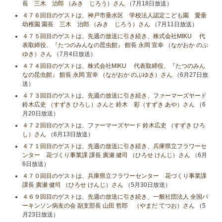
長 三木 治郎 （みき じろう）さん
（7月18日放送）
４７６回目のゲストは、神戸市垂水区 学校法人認定こども園 愛垂
幼稚園 園長 三木 治郎 （みき じろう）さん
（7月11日放送）
４７５回目のゲストは、先週の放送に引き続き、株式会社MIKU 代
表取締役、『たつのみんなの昆虫館』 館長 永岡 宣幸 （ながおか のぶ
ゆき）さん
（7月4日放送）
４７４回目のゲストは、株式会社MIKU 代表取締役、『たつのみん
なの昆虫館』 館長 永岡 宣幸 （ながおか のぶゆき）さん
（6月27日放
送）
４７３回目のゲストは、先週の放送に引き続き、ファーマーズヤード
鈴木広史 （すずき ひろし）さんと 鈴木 彩（すずき あや）さん
（6
月20日放送）
４７２回目のゲストは、ファーマーズヤード 鈴木広史 （すずき ひろ
し）さん
（6月13日放送）
４７１回目のゲストは、先週の放送に引き続き、兵庫県立フラワーセ
ンター 花づくり事業課 課長 廣瀬 健司 （ひろせ けんじ）さん
（6月
6日放送）
４７０回目のゲストは、兵庫県立フラワーセンター 花づくり事業課
課長 廣瀬 健司 （ひろせ けんじ）さん
（5月30日放送）
４６９回目のゲストは、先週の放送に引き続き、一般社団法人 全国パ
ーキンソン病友の会 副支部長 山田 哲郎 （やまだ てつお）さん
（5
月23日放送）