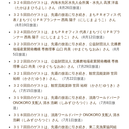
３２６回目のゲストは、内海水先区水先人会所属・水先人 高濱 洋嘉
（たかはま ひろよし）さん
（8月26日放送）
３２５回目のゲストは、先週の放送に引き続き、まちＰＲオフィス 代
表 / まちづくりＰＲプランナー 西島 陽子（にしじま ようこ） さん
（8月19日放送）
３２４回目のゲストは、まちＰＲオフィス 代表 / まちづくりＰＲプラ
ンナー 西島 陽子（にしじま ようこ） さん
（8月12日放送）
３２３回目のゲストは、先週の放送に引き続き、公益財団法人 北播磨
地場産業開発機構 専務理事 山口 尚美（やまぐち なおみ）さん
（8月
5日放送）
３２２回目のゲストは、公益財団法人 北播磨地場産業開発機構 専務
理事 山口 尚美（やまぐち なおみ）さん
（7月29日放送）
３２１回目のゲストは、先週の放送に引き続き、観世流能楽師 笠田
祐樹 （かさだ ゆうき）さん、
（7月22日放送）
３２０回目のゲストは、観世流能楽師 笠田 祐樹 （かさだ ゆうき）さ
ん
（7月15日放送）
３１９回目のゲストは、先週の放送に引き続き、淡路ワールドパーク
ONOKORO 支配人 清水 浩嗣（しみず ひろつぐ）さん
（7月8日放
送）
３１８回目のゲストは、淡路ワールドパーク ONOKORO 支配人 清水
浩嗣（しみず ひろつぐ）さん
（7月1日放送）
３１７回目のゲストは、先週の放送に引き続き、東二見漁業協同組