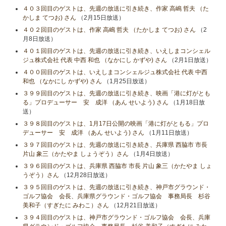
４０３回目のゲストは、先週の放送に引き続き、作家 高嶋 哲夫 （た
かしま てつお) さん
（2月15日放送）
４０２回目のゲストは、作家 高嶋 哲夫 （たかしま てつお) さん
（2
月8日放送）
４０１回目のゲストは、先週の放送に引き続き、いえしまコンシェル
ジュ株式会社 代表 中西 和也 （なかにし かずや) さん
（2月1日放送）
４００回目のゲストは、いえしまコンシェルジュ株式会社 代表 中西
和也 （なかにし かずや) さん
（1月25日放送）
３９９回目のゲストは、先週の放送に引き続き、映画「港に灯がとも
る」プロデューサー 安 成洋 （あん せいよう) さん
（1月18日放
送）
３９８回目のゲストは、1月17日公開の映画「港に灯がともる」プロ
デューサー 安 成洋 （あん せいよう) さん
（1月11日放送）
３９７回目のゲストは、先週の放送に引き続き、兵庫県 西脇市 市長
片山 象三（かたやま しょうぞう）さん
（1月4日放送）
３９６回目のゲストは、兵庫県 西脇市 市長 片山 象三（かたやま しょ
うぞう）さん
（12月28日放送）
３９５回目のゲストは、先週の放送に引き続き、神戸市グラウンド・
ゴルフ協会 会長、兵庫県グラウンド・ゴルフ協会 事務局長 杉谷
美和子（すぎたに みわこ）さん
（12月21日放送）
３９４回目のゲストは、神戸市グラウンド・ゴルフ協会 会長、兵庫