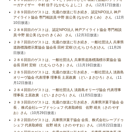
ーガナイザー 中村 佳子 (なかむら よしこ) さん
（12月17日放送）
２８９回目のゲストは、先週の放送に引き続き、認定NPO法人 神戸
アイライト協会 専門相談員 中野 規公美 (なかの きくみ) さん
（12月
10日放送）
２８８回目のゲストは、認定NPO法人 神戸アイライト協会 専門相談
員 中野 規公美 (なかの きくみ) さん
（12月3日放送）
２８７回目のゲストは、先週の放送に引き続き、一般社団法人 兵庫県
道路標識標示業協会 協会長 田村 宏樹 (たむら ひろき)さん
（11月26
日放送）
２８６回目のゲストは、一般社団法人 兵庫県道路標識標示業協会 協
会長 田村 宏樹 （たむら ひろき）さん
（11月19日放送）
２８５回目のゲストは、先週の放送に引き続き、一般社団法人 淡路島
オリーヴ協会 代表理事 理事長 土居政廣 （どい まさひろ）さん
（11
月12日放送）
２８４回目のゲストは、一般社団法人 淡路島オリーヴ協会 代表理事
理事長 土居政廣 （どい まさひろ）さん
（11月5日放送）
２８３回目のゲストは、先週の放送に引き続き、兵庫県洋菓子協会 会
長 、株式会社レーブドゥシェフ 代表取締役 佐野 靖夫（さの やす
お）さん
（10月29日放送）
２８２回目のゲストは、兵庫県洋菓子協会 会長、株式会社レーブドゥ
シェフ 代表取締役 佐野 靖夫（さの やすお）さん
（10月22日放送）