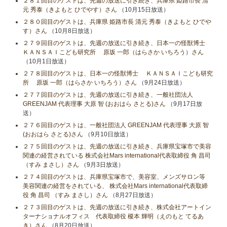
２８１回目のゲストは、先週の放送に引き続き、兵庫県 姫路市長 清
元 秀泰（きよもと ひでやす）さん
（10月15日放送）
２８０回目のゲストは、兵庫県 姫路市長 清元 秀泰（きよもと ひでや
す）さん
（10月8日放送）
２７９回目のゲストは、先週の放送に引き続き、日本一の怪獣博士
ＫＡＮＳＡＩこども研究所 原坂 一郎（はらさか いちろう）さん
（10月1日放送）
２７８回目のゲストは、日本一の怪獣博士 ＫＡＮＳＡＩこども研究
所 原坂 一郎（はらさか いちろう）さん
（9月24日放送）
２７７回目のゲストは、先週の放送に引き続き、一般社団法人
GREENJAM 代表理事 大原 智 (おおはら さとる)さん
（9月17日放
送）
２７６回目のゲストは、一般社団法人 GREENJAM 代表理事 大原 智
(おおはら さとる)さん
（9月10日放送）
２７５回目のゲストは、先週の放送に引き続き、兵庫県宝塚市で美容
関連の経営されている 株式会社Mars international代表取締役 角 昌司
（すみ まさし）さん
（9月3日放送）
２７４回目のゲストは、兵庫県宝塚市で、美容室、メンズサロン等
美容関連の経営をされている、 株式会社Mars international代表取締
役 角 昌司 （すみ まさし）さん
（8月27日放送）
２７３回目のゲストは、先週の放送に引き続き、株式会社アートイン
ターナショナルオフィス 代表取締役 榎本 輝明（えのもと てるあ
き）さん
（8月20日放送）