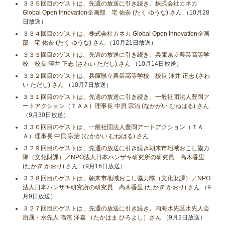
３３５回目のゲストは、先週の放送に引き続き、株式会社カネカ
Global Open Innovation企画部 宅 佑奈 (たく ゆうな) さん
（10月28
日放送）
３３４回目のゲストは、株式会社カネカ Global Open Innovation企画
部 宅 佑奈 (たく ゆうな) さん
（10月21日放送）
３３３回目のゲストは、先週の放送に引き続き、兵庫県立農業高等学
校 校長 澤井 正志 (さわい ただし) さん
（10月14日放送）
３３２回目のゲストは、兵庫県立農業高等学校 校長 澤井 正志 (さわ
い ただし) さん
（10月7日放送）
３３１回目のゲストは、先週の放送に引き続き、一般社団法人豊岡ア
ートアクション（ＴＡＡ）理事長 中貝 宗治 (なかがい むねはる) さん
（9月30日放送）
３３０回目のゲストは、一般社団法人豊岡アートアクション（ＴＡ
Ａ）理事長 中貝 宗治 (なかがい むねはる) さん
３２９回目のゲストは、先週の放送に引き続き朝来市地域おこし協力
隊（文化財課）／NPO法人日本ハンザキ研究所の研究員 高木香里
(たかぎ かおり) さん
（9月16日放送）
３２８回目のゲストは、朝来市地域おこし協力隊（文化財課）／NPO
法人日本ハンザキ研究所の研究員 高木香里 (たかぎ かおり) さん
（9
月9日放送）
３２７回目のゲストは、先週の放送に引き続き、内海水先区水先人会
所属・水先人 高濱 洋嘉 （たかはま ひろよし）さん
（9月2日放送）