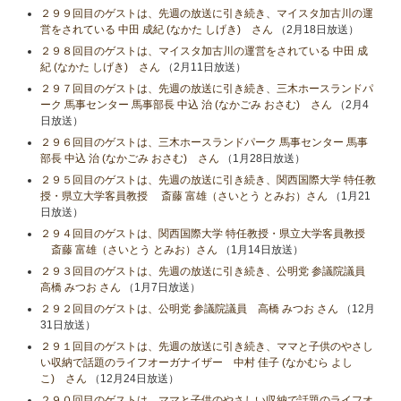
２９９回目のゲストは、先週の放送に引き続き、マイスタ加古川の運
営をされている 中田 成紀 (なかた しげき) さん
（2月18日放送）
２９８回目のゲストは、マイスタ加古川の運営をされている 中田 成
紀 (なかた しげき) さん
（2月11日放送）
２９７回目のゲストは、先週の放送に引き続き、三木ホースランドパ
ーク 馬事センター 馬事部長 中込 治 (なかごみ おさむ) さん
（2月4
日放送）
２９６回目のゲストは、三木ホースランドパーク 馬事センター 馬事
部長 中込 治 (なかごみ おさむ) さん
（1月28日放送）
２９５回目のゲストは、先週の放送に引き続き、関西国際大学 特任教
授・県立大学客員教授 斎藤 富雄（さいとう とみお）さん
（1月21
日放送）
２９４回目のゲストは、関西国際大学 特任教授・県立大学客員教授
斎藤 富雄（さいとう とみお）さん
（1月14日放送）
２９３回目のゲストは、先週の放送に引き続き、公明党 参議院議員
高橋 みつお さん
（1月7日放送）
２９２回目のゲストは、公明党 参議院議員 高橋 みつお さん
（12月
31日放送）
２９１回目のゲストは、先週の放送に引き続き、ママと子供のやさし
い収納で話題のライフオーガナイザー 中村 佳子 (なかむら よし
こ) さん
（12月24日放送）
２９０回目のゲストは、ママと子供のやさしい収納で話題のライフオ