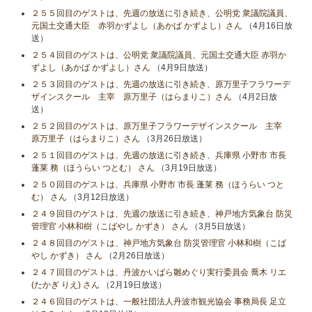
２５５回目のゲストは、先週の放送に引き続き、公明党 衆議院議員、
元国土交通大臣 赤羽かずよし（あかば かずよし）さん
（4月16日放
送）
２５４回目のゲストは、公明党 衆議院議員、元国土交通大臣 赤羽か
ずよし（あかば かずよし）さん
（4月9日放送）
２５３回目のゲストは、先週の放送に引き続き、原万里子フラワーデ
ザインスクール 主宰 原万里子（はらまりこ）さん
（4月2日放
送）
２５２回目のゲストは、原万里子フラワーデザインスクール 主宰
原万里子（はらまりこ）さん
（3月26日放送）
２５１回目のゲストは、先週の放送に引き続き、兵庫県 小野市 市長
蓬莱 務（ほうらい つとむ） さん
（3月19日放送）
２５０回目のゲストは、兵庫県 小野市 市長 蓬莱 務（ほうらい つと
む） さん
（3月12日放送）
２４９回目のゲストは、先週の放送に引き続き、神戸地方気象台 防災
管理官 小林和樹（こばやし かずき） さん
（3月5日放送）
２４８回目のゲストは、神戸地方気象台 防災管理官 小林和樹（こば
やし かずき） さん
（2月26日放送）
２４７回目のゲストは、丹波かいばら雛めぐり実行委員会 喬木 リエ
(たかぎ りえ) さん
（2月19日放送）
２４６回目のゲストは、一般社団法人丹波市観光協会 事務局長 足立