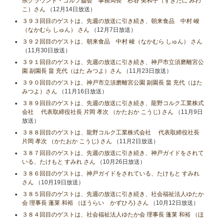
県グラウンド・ゴルフ協会 事務局長 杉谷 美和子（すぎたに みわ
こ）さん
（12月14日放送）
３９３回目のゲストは、先週の放送に引き続き、朝来食品 中村 峻
（なかむら しゅん） さん
（12月7日放送）
３９２回目のゲストは、朝来食品 中村 峻（なかむら しゅん） さん
（11月30日放送）
３９１回目のゲストは、先週の放送に引き続き、神戸市立須磨離宮公
園 副園長 畠 充代（はた みつよ）さん
（11月23日放送）
３９０回目のゲストは、神戸市立須磨離宮公園 副園長 畠 充代（はた
みつよ）さん
（11月16日放送）
３８９回目のゲストは、先週の放送に引き続き、龍野コルク工業株式
会社 代表取締役社長 片岡 孝次 （かたおか こうじ) さん
（11月9日
放送）
３８８回目のゲストは、龍野コルク工業株式会社 代表取締役社長
片岡 孝次 （かたおか こうじ) さん
（11月2日放送）
３８７回目のゲストは、先週の放送に引き続き、神戸ガイドをされて
いる、たけもと すみれ さん
（10月26日放送）
３８６回目のゲストは、神戸ガイドをされている、たけもと すみれ
さん
（10月19日放送）
３８５回目のゲストは、先週の放送に引き続き、社会福祉法人ゆたか
会 理事長 蓬莱 和裕 （ほうらい かずひろ) さん
（10月12日放送）
３８４回目のゲストは、社会福祉法人ゆたか会 理事長 蓬莱 和裕 （ほ