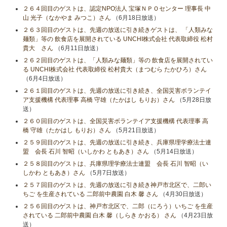
２６４回目のゲストは、認定NPO法人 宝塚ＮＰＯセンター 理事長 中
山 光子（なかやま みつこ）さん
（6月18日放送）
２６３回目のゲストは、先週の放送に引き続きゲストは、 「人類みな
麺類」等の 飲食店を展開されている UNCHI株式会社 代表取締役 松村
貴大 さん
（6月11日放送）
２６２回目のゲストは、「人類みな麺類」等の 飲食店を展開されてい
る UNCHI株式会社 代表取締役 松村貴大（まつむら たかひろ）さん
（6月4日放送）
２６１回目のゲストは、先週の放送に引き続き、全国災害ボランテイ
ア支援機構 代表理事 高橋 守雄（たかはし もりお）さん
（5月28日放
送）
２６０回目のゲストは、全国災害ボランテイア支援機構 代表理事 高
橋 守雄（たかはし もりお）さん
（5月21日放送）
２５９回目のゲストは、先週の放送に引き続き、兵庫県理学療法士連
盟 会長 石川 智昭（いしかわ ともあき）さん
（5月14日放送）
２５８回目のゲストは、兵庫県理学療法士連盟 会長 石川 智昭（い
しかわ ともあき）さん
（5月7日放送）
２５７回目のゲストは、先週の放送に引き続き神戸市北区で、二郎い
ちご を生産されている 二郎前中農園 白木 馨 さん
（4月30日放送）
２５６回目のゲストは、神戸市北区で、二郎（にろう）いちご を生産
されている 二郎前中農園 白木 馨（しらき かおる） さん
（4月23日放
送）