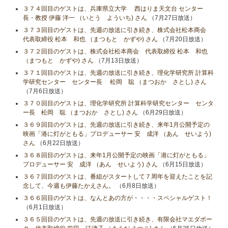
３７４回目のゲストは、兵庫県立大学 西はりま天文台 センター
長・教授 伊藤 洋一 （いとう よういち) さん
（7月27日放送）
３７３回目のゲストは、先週の放送に引き続き、株式会社松本商会
代表取締役 松本 和也 （まつもと かずや) さん
（7月20日放送）
３７２回目のゲストは、株式会社松本商会 代表取締役 松本 和也
（まつもと かずや) さん
（7月13日放送）
３７１回目のゲストは、先週の放送に引き続き、理化学研究所 計算科
学研究センター センター長 松岡 聡 （まつおか さとし) さん
（7月6日放送）
３７０回目のゲストは、理化学研究所 計算科学研究センター センタ
ー長 松岡 聡 （まつおか さとし) さん
（6月29日放送）
３６９回目のゲストは、先週の放送に引き続き、来年1月公開予定の
映画「港に灯がともる」プロデューサー 安 成洋 （あん せいよう)
さん
（6月22日放送）
３６８回目のゲストは、来年1月公開予定の映画「港に灯がともる」
プロデューサー 安 成洋 （あん せいよう) さん
（6月15日放送）
３６７回目のゲストは、番組がスタートして７周年を迎えたことを記
念して、今週も伊藤たかえさん。
（6月8日放送）
３６６回目のゲストは、なんとあの方が・・・・スペシャルゲスト！
（6月1日放送）
３６５回目のゲストは、先週の放送に引き続き、有限会社マエダポー