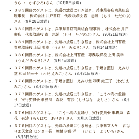
うらい かずひろ) さん
（10月5日放送）
３８３回目のゲストは、先週の放送に引き続き、兵庫県書店商業組合
理事長 、株式会社 井戸書店 代表取締役 森 忠延 （もり ただのぶ)
さん
（9月28日放送）
３８２回目のゲストは、兵庫県書店商業組合 理事長 、株式会社 井戸
書店 代表取締役 森 忠延 （もり ただのぶ) さん
（9月21日放送）
３８１回目のゲストは、先週の放送に引き続き、株式会社上田畜産
専務取締役 上田 美幸 （うえだ みゆき) さん
（9月14日放送）
３８０回目のゲストは、株式会社上田畜産 専務取締役 上田 美幸
（うえだ みゆき) さん
（9月7日放送）
３７９回目のゲストは、先週の放送に引き続き、手焼き煎餅 えみり
堂 和田 絵三子 （わだ えみこ) さん
（8月31日放送）
３７８回目のゲストは、手焼き煎餅 えみり堂 和田 絵三子 （わだ え
みこ) さん
（8月24日放送）
３７７回目のゲストは、先週の放送に引き続き、「こうべ海の盆踊
り」実行委員会 事務局 森花 有沙（もりはな ありさ）さん
（8月
17日放送）
３７６回目のゲストは、「こうべ海の盆踊り」実行委員会 事務局 森
花 有沙（もりはな ありさ）さん
（8月10日放送）
３７５回目のゲストは、先週の放送に引き続き、兵庫県立大学 西は
りま天文台 センター長・教授 伊藤 洋一 （いとう よういち) さん
（8月3日放送）