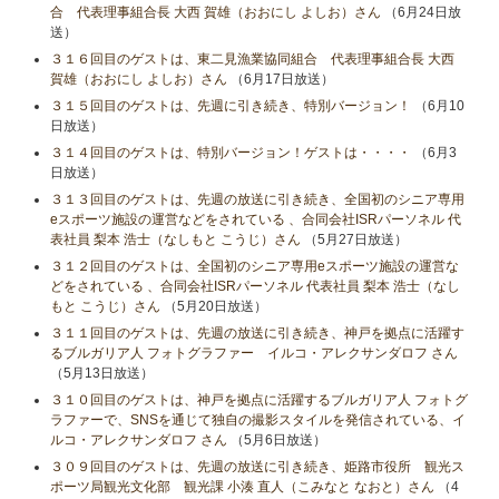
合 代表理事組合長 大西 賀雄（おおにし よしお）さん
（6月24日放
送）
３１６回目のゲストは、東二見漁業協同組合 代表理事組合長 大西
賀雄（おおにし よしお）さん
（6月17日放送）
３１５回目のゲストは、先週に引き続き、特別バージョン！
（6月10
日放送）
３１４回目のゲストは、特別バージョン！ゲストは・・・・
（6月3
日放送）
３１３回目のゲストは、先週の放送に引き続き、全国初のシニア専用
eスポーツ施設の運営などをされている 、合同会社ISRパーソネル 代
表社員 梨本 浩士（なしもと こうじ）さん
（5月27日放送）
３１２回目のゲストは、全国初のシニア専用eスポーツ施設の運営な
どをされている 、合同会社ISRパーソネル 代表社員 梨本 浩士（なし
もと こうじ）さん
（5月20日放送）
３１１回目のゲストは、先週の放送に引き続き、神戸を拠点に活躍す
るブルガリア人 フォトグラファー イルコ・アレクサンダロフ さん
（5月13日放送）
３１０回目のゲストは、神戸を拠点に活躍するブルガリア人 フォトグ
ラファーで、SNSを通じて独自の撮影スタイルを発信されている、イ
ルコ・アレクサンダロフ さん
（5月6日放送）
３０９回目のゲストは、先週の放送に引き続き、姫路市役所 観光ス
ポーツ局観光文化部 観光課 小湊 直人（こみなと なおと）さん
（4