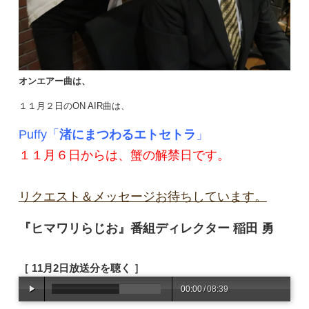
オンエアー曲は
、
１１月２日のON AIR曲は、
Puffy「
渚にまつわるエトセトラ
」
１１月６日からは、蟹の解禁日です。
リクエスト＆メッセージお待ちしています。
『ヒマワリらじお』番組ディレクター 稲田 勇
［ 11月2日放送分を聴く ］
00:00
/
08:39