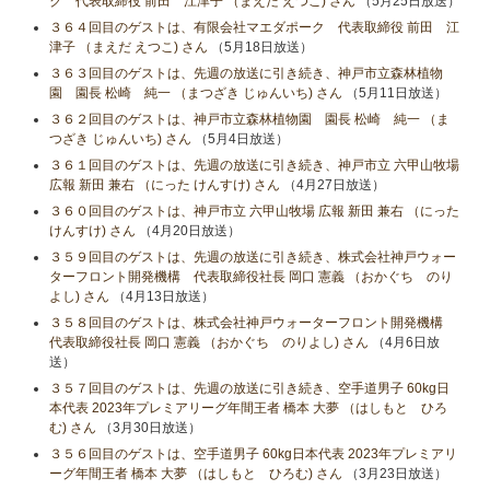
ク 代表取締役 前田 江津子 （まえだ えつこ) さん
（5月25日放送）
３６４回目のゲストは、有限会社マエダポーク 代表取締役 前田 江
津子 （まえだ えつこ) さん
（5月18日放送）
３６３回目のゲストは、先週の放送に引き続き、神戸市立森林植物
園 園長 松崎 純一 （まつざき じゅんいち) さん
（5月11日放送）
３６２回目のゲストは、神戸市立森林植物園 園長 松崎 純一 （ま
つざき じゅんいち) さん
（5月4日放送）
３６１回目のゲストは、先週の放送に引き続き、神戸市立 六甲山牧場
広報 新田 兼右 （にった けんすけ) さん
（4月27日放送）
３６０回目のゲストは、神戸市立 六甲山牧場 広報 新田 兼右 （にった
けんすけ) さん
（4月20日放送）
３５９回目のゲストは、先週の放送に引き続き、株式会社神戸ウォー
ターフロント開発機構 代表取締役社長 岡口 憲義 （おかぐち のり
よし) さん
（4月13日放送）
３５８回目のゲストは、株式会社神戸ウォーターフロント開発機構
代表取締役社長 岡口 憲義 （おかぐち のりよし) さん
（4月6日放
送）
３５７回目のゲストは、先週の放送に引き続き、空手道男子 60kg日
本代表 2023年プレミアリーグ年間王者 橋本 大夢 （はしもと ひろ
む) さん
（3月30日放送）
３５６回目のゲストは、空手道男子 60kg日本代表 2023年プレミアリ
ーグ年間王者 橋本 大夢 （はしもと ひろむ) さん
（3月23日放送）