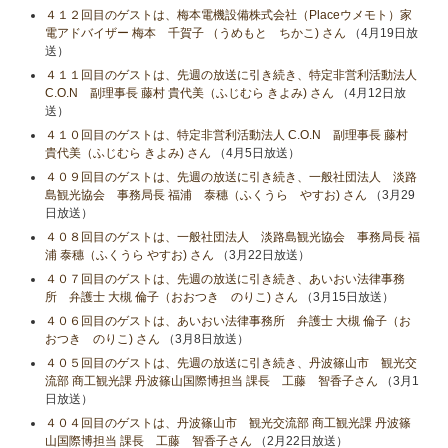
４１２回目のゲストは、梅本電機設備株式会社（Placeウメモト）家
電アドバイザー 梅本 千賀子 （うめもと ちかこ) さん
（4月19日放
送）
４１１回目のゲストは、先週の放送に引き続き、特定非営利活動法人
C.O.N 副理事長 藤村 貴代美（ふじむら きよみ) さん
（4月12日放
送）
４１０回目のゲストは、特定非営利活動法人 C.O.N 副理事長 藤村
貴代美（ふじむら きよみ) さん
（4月5日放送）
４０９回目のゲストは、先週の放送に引き続き、一般社団法人 淡路
島観光協会 事務局長 福浦 泰穗（ふくうら やすお) さん
（3月29
日放送）
４０８回目のゲストは、一般社団法人 淡路島観光協会 事務局長 福
浦 泰穗（ふくうら やすお) さん
（3月22日放送）
４０７回目のゲストは、先週の放送に引き続き、あいおい法律事務
所 弁護士 大槻 倫子（おおつき のりこ) さん
（3月15日放送）
４０６回目のゲストは、あいおい法律事務所 弁護士 大槻 倫子（お
おつき のりこ) さん
（3月8日放送）
４０５回目のゲストは、先週の放送に引き続き、丹波篠山市 観光交
流部 商工観光課 丹波篠山国際博担当 課長 工藤 智香子さん
（3月1
日放送）
４０４回目のゲストは、丹波篠山市 観光交流部 商工観光課 丹波篠
山国際博担当 課長 工藤 智香子さん
（2月22日放送）