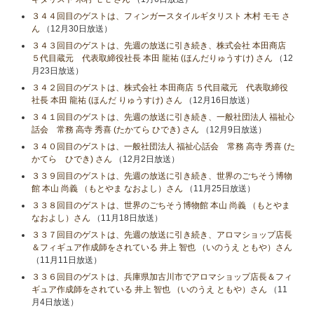
３４４回目のゲストは、フィンガースタイルギタリスト 木村 モモ さ
ん
（12月30日放送）
３４３回目のゲストは、先週の放送に引き続き、株式会社 本田商店
５代目蔵元 代表取締役社長 本田 龍祐 (ほんだりゅうすけ) さん
（12
月23日放送）
３４２回目のゲストは、株式会社 本田商店 ５代目蔵元 代表取締役
社長 本田 龍祐 (ほんだ りゅうすけ) さん
（12月16日放送）
３４１回目のゲストは、先週の放送に引き続き、一般社団法人 福祉心
話会 常務 高寺 秀喜 (たかてら ひでき) さん
（12月9日放送）
３４０回目のゲストは、一般社団法人 福祉心話会 常務 高寺 秀喜 (た
かてら ひでき) さん
（12月2日放送）
３３９回目のゲストは、先週の放送に引き続き、世界のごちそう博物
館 本山 尚義 （もとやま なおよし）さん
（11月25日放送）
３３８回目のゲストは、世界のごちそう博物館 本山 尚義 （もとやま
なおよし）さん
（11月18日放送）
３３７回目のゲストは、先週の放送に引き続き、アロマショップ店長
＆フィギュア作成師をされている 井上 智也 （いのうえ ともや）さん
（11月11日放送）
３３６回目のゲストは、兵庫県加古川市でアロマショップ店長＆フィ
ギュア作成師をされている 井上 智也 （いのうえ ともや）さん
（11
月4日放送）