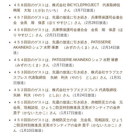
４５８回目のゲストは、株式会社 BICYCLEPROJECT 代表取締役
栂尾 大知（とがお たいち） さん
（3月7日放送）
４５７回目のゲストは、先週の放送に引き続き、兵庫県保護司会連合
会 会長 堀 保彦（ほり やすひこ）さん
（2月28日放送）
４５６回目のゲストは、兵庫県保護司会連合会 会長 堀 保彦（ほ
り やすひこ）さん
（2月21日放送）
４５５回目のゲストは、先週の放送に引き続き、PATISSERIE
AKAINEKO シェフ 水野 琢磨 （みずの たくま）さん
（2月14日放
送）
４５４回目のゲストは、PATISSERIE AKAINEKO シェフ 水野 琢磨
（みずの たくま）さん
（2月7日放送）
４５３回目のゲストは、先週の放送に引き続き、株式会社サラブエク
スプレス 代表取締役 矢納 利夫（やのう としお）さん
（1月31
日放送）
４５２回目のゲストは、株式会社サラブエクスプレス 代表取締役
矢納 利夫（やのう としお）さん
（1月24日放送）
４５１回目のゲストは、先週の放送に引き続き、赤穂防災士の会 元
会長、現相談役、ひょうご防災特別推進員 災害ボランティアの金井
貴子（かない たかこ）さん
（1月17日放送）
４５０回目のゲストは、赤穂防災士の会 元会長、現相談役、ひょう
ご防災特別推進員 災害ボランティアの金井 貴子（かない たかこ）さ
ん
（1月10日放送）