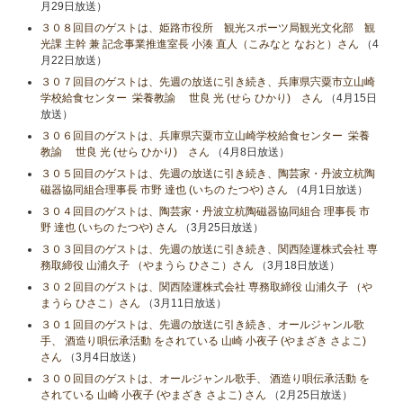
月29日放送）
３０８回目のゲストは、姫路市役所 観光スポーツ局観光文化部 観
光課 主幹 兼 記念事業推進室長 小湊 直人（こみなと なおと）さん
（4
月22日放送）
３０７回目のゲストは、先週の放送に引き続き、兵庫県宍粟市立山崎
学校給食センター 栄養教諭 世良 光 (せら ひかり) さん
（4月15日
放送）
３０６回目のゲストは、兵庫県宍粟市立山崎学校給食センター 栄養
教諭 世良 光 (せら ひかり) さん
（4月8日放送）
３０５回目のゲストは、先週の放送に引き続き、陶芸家・丹波立杭陶
磁器協同組合理事長 市野 達也 (いちの たつや) さん
（4月1日放送）
３０４回目のゲストは、陶芸家・丹波立杭陶磁器協同組合 理事長 市
野 達也 (いちの たつや) さん
（3月25日放送）
３０３回目のゲストは、先週の放送に引き続き、関西陸運株式会社 専
務取締役 山浦久子 （やまうら ひさこ）さん
（3月18日放送）
３０２回目のゲストは、関西陸運株式会社 専務取締役 山浦久子 （や
まうら ひさこ）さん
（3月11日放送）
３０１回目のゲストは、先週の放送に引き続き、オールジャンル歌
手、 酒造り唄伝承活動 をされている 山崎 小夜子 (やまざき さよこ)
さん
（3月4日放送）
３００回目のゲストは、オールジャンル歌手、 酒造り唄伝承活動 を
されている 山崎 小夜子 (やまざき さよこ) さん
（2月25日放送）