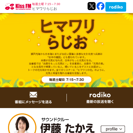
毎週土曜 7:15～7:30
ヒマワリらじお