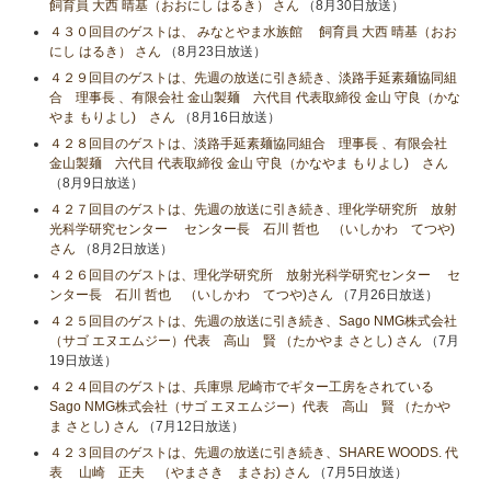
飼育員 大西 晴基（おおにし はるき） さん
（8月30日放送）
４３０回目のゲストは、 みなとやま水族館 飼育員 大西 晴基（おお
にし はるき） さん
（8月23日放送）
４２９回目のゲストは、先週の放送に引き続き、淡路手延素麺協同組
合 理事長 、有限会社 金山製麺 六代目 代表取締役 金山 守良（かな
やま もりよし) さん
（8月16日放送）
４２８回目のゲストは、淡路手延素麺協同組合 理事長 、有限会社
金山製麺 六代目 代表取締役 金山 守良（かなやま もりよし) さん
（8月9日放送）
４２７回目のゲストは、先週の放送に引き続き、理化学研究所 放射
光科学研究センター センター長 石川 哲也 （いしかわ てつや)
さん
（8月2日放送）
４２６回目のゲストは、理化学研究所 放射光科学研究センター セ
ンター長 石川 哲也 （いしかわ てつや)さん
（7月26日放送）
４２５回目のゲストは、先週の放送に引き続き、Sago NMG株式会社
（サゴ エヌエムジー）代表 高山 賢 （たかやま さとし) さん
（7月
19日放送）
４２４回目のゲストは、兵庫県 尼崎市でギター工房をされている
Sago NMG株式会社（サゴ エヌエムジー）代表 高山 賢 （たかや
ま さとし) さん
（7月12日放送）
４２３回目のゲストは、先週の放送に引き続き、SHARE WOODS. 代
表 山崎 正夫 （やまさき まさお) さん
（7月5日放送）