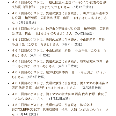
４６８回目のゲストは、一般社団法人 全国パーキンソン病友の会 副
支部長 山田 哲郎 （やまだ てつお）さん
（5月16日放送）
４６７回目のゲストは、先週の放送に引き続き、、神戸市立平磯海づ
り公園 施設管理、広報担当 濱原 典正 （はまはら のりまさ）さ
ん
（5月9日放送）
４６６回目のゲストは、神戸市立平磯海づり公園 施設管理、広報担
当 濱原 典正 （はまはら のりまさ）さん
（5月2日放送）
４６５回目のゲストは、先週の放送に引き続き、小山助産所 所長
小山​ 千里（こやま ちさと）さん
（4月25日放送）
４６４回目のゲストは、小山助産所 所長 小山​ 千里（こやま ち
さと）さん
（4月18日放送）
４６３回目のゲストは、先週の放送に引き続き、城郭研究家 本岡 勇
一（もとおか ゆういち）さん
（4月11日放送）
４６２回目のゲストは、城郭研究家 本岡 勇一（もとおか ゆうい
ち）さん
（4月4日放送）
４６１回目のゲストは、先週の放送に引き続き、働くママの朝活会 in
西宮 代表 佐原 由紀子（さはら ゆきこ）さん
（3月28日放送）
４６０回目のゲストは、働くママの朝活会 in 西宮 代表 佐原 由紀子
（さはら ゆきこ）さん
（3月21日放送）
４５９回目のゲストは、先週の放送に引き続き、株式会社
BICYCLEPROJECT 代表取締役 栂尾 大知（とがお たいち） さ
ん
（3月14日放送）