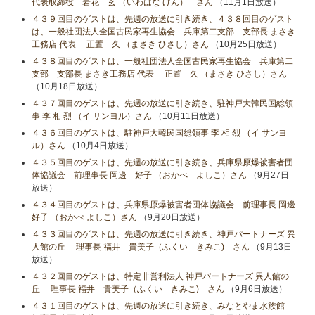
代表取締役 岩花 玄 （いわはな げん） さん
（11月1日放送）
４３９回目のゲストは、先週の放送に引き続き、４３８回目のゲスト
は、一般社団法人全国古民家再生協会 兵庫第二支部 支部長 まさき
工務店 代表 正置 久 （まさき ひさし）さん
（10月25日放送）
４３８回目のゲストは、一般社団法人全国古民家再生協会 兵庫第二
支部 支部長 まさき工務店 代表 正置 久 （まさき ひさし）さん
（10月18日放送）
４３７回目のゲストは、先週の放送に引き続き、駐神戸大韓民国総領
事 李 相 烈 （イ サンヨル）さん
（10月11日放送）
４３６回目のゲストは、駐神戸大韓民国総領事 李 相 烈 （イ サンヨ
ル）さん
（10月4日放送）
４３５回目のゲストは、先週の放送に引き続き、兵庫県原爆被害者団
体協議会 前理事長 岡邊 好子 （おかべ よしこ）さん
（9月27日
放送）
４３４回目のゲストは、兵庫県原爆被害者団体協議会 前理事長 岡邊
好子 （おかべ よしこ）さん
（9月20日放送）
４３３回目のゲストは、先週の放送に引き続き、神戸パートナーズ 異
人館の丘 理事長 福井 貴美子（ふくい きみこ) さん
（9月13日
放送）
４３２回目のゲストは、特定非営利法人 神戸パートナーズ 異人館の
丘 理事長 福井 貴美子（ふくい きみこ) さん
（9月6日放送）
４３１回目のゲストは、先週の放送に引き続き、みなとやま水族館