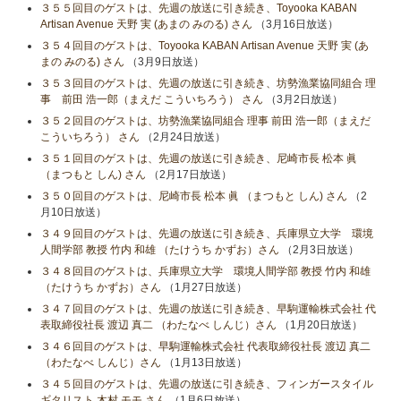
３５５回目のゲストは、先週の放送に引き続き、Toyooka KABAN
Artisan Avenue 天野 実 (あまの みのる) さん
（3月16日放送）
３５４回目のゲストは、Toyooka KABAN Artisan Avenue 天野 実 (あ
まの みのる) さん
（3月9日放送）
３５３回目のゲストは、先週の放送に引き続き、坊勢漁業協同組合 理
事 前田 浩一郎（まえだ こういちろう） さん
（3月2日放送）
３５２回目のゲストは、坊勢漁業協同組合 理事 前田 浩一郎（まえだ
こういちろう） さん
（2月24日放送）
３５１回目のゲストは、先週の放送に引き続き、尼崎市長 松本 眞
（まつもと しん) さん
（2月17日放送）
３５０回目のゲストは、尼崎市長 松本 眞 （まつもと しん) さん
（2
月10日放送）
３４９回目のゲストは、先週の放送に引き続き、兵庫県立大学 環境
人間学部 教授 竹内 和雄 （たけうち かずお）さん
（2月3日放送）
３４８回目のゲストは、兵庫県立大学 環境人間学部 教授 竹内 和雄
（たけうち かずお）さん
（1月27日放送）
３４７回目のゲストは、先週の放送に引き続き、早駒運輸株式会社 代
表取締役社長 渡辺 真二 （わたなべ しんじ）さん
（1月20日放送）
３４６回目のゲストは、早駒運輸株式会社 代表取締役社長 渡辺 真二
（わたなべ しんじ）さん
（1月13日放送）
３４５回目のゲストは、先週の放送に引き続き、フィンガースタイル
ギタリスト 木村 モモ さん
（1月6日放送）