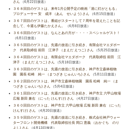
さん
（6月22日放送）
３６８回目のゲストは、来年1月公開予定の映画「港に灯がともる」
プロデューサー 安 成洋 （あん せいよう) さん
（6月15日放送）
３６７回目のゲストは、番組がスタートして７周年を迎えたことを記
念して、今週も伊藤たかえさん。
（6月8日放送）
３６６回目のゲストは、なんとあの方が・・・・スペシャルゲスト！
（6月1日放送）
３６５回目のゲストは、先週の放送に引き続き、有限会社マエダポー
ク 代表取締役 前田 江津子 （まえだ えつこ) さん
（5月25日放送）
３６４回目のゲストは、有限会社マエダポーク 代表取締役 前田 江
津子 （まえだ えつこ) さん
（5月18日放送）
３６３回目のゲストは、先週の放送に引き続き、神戸市立森林植物
園 園長 松崎 純一 （まつざき じゅんいち) さん
（5月11日放送）
３６２回目のゲストは、神戸市立森林植物園 園長 松崎 純一 （ま
つざき じゅんいち) さん
（5月4日放送）
３６１回目のゲストは、先週の放送に引き続き、神戸市立 六甲山牧場
広報 新田 兼右 （にった けんすけ) さん
（4月27日放送）
３６０回目のゲストは、神戸市立 六甲山牧場 広報 新田 兼右 （にった
けんすけ) さん
（4月20日放送）
３５９回目のゲストは、先週の放送に引き続き、株式会社神戸ウォー
ターフロント開発機構 代表取締役社長 岡口 憲義 （おかぐち のり
よし) さん
（4月13日放送）