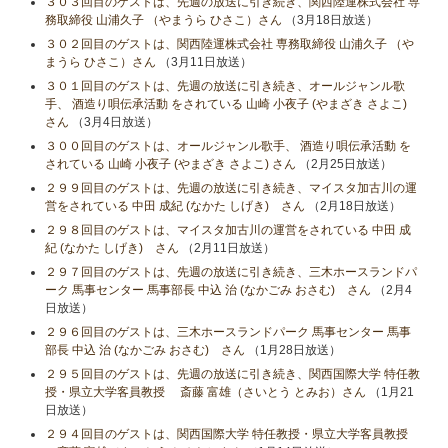
３０３回目のゲストは、先週の放送に引き続き、関西陸運株式会社 専
務取締役 山浦久子 （やまうら ひさこ）さん
（3月18日放送）
３０２回目のゲストは、関西陸運株式会社 専務取締役 山浦久子 （や
まうら ひさこ）さん
（3月11日放送）
３０１回目のゲストは、先週の放送に引き続き、オールジャンル歌
手、 酒造り唄伝承活動 をされている 山崎 小夜子 (やまざき さよこ)
さん
（3月4日放送）
３００回目のゲストは、オールジャンル歌手、 酒造り唄伝承活動 を
されている 山崎 小夜子 (やまざき さよこ) さん
（2月25日放送）
２９９回目のゲストは、先週の放送に引き続き、マイスタ加古川の運
営をされている 中田 成紀 (なかた しげき) さん
（2月18日放送）
２９８回目のゲストは、マイスタ加古川の運営をされている 中田 成
紀 (なかた しげき) さん
（2月11日放送）
２９７回目のゲストは、先週の放送に引き続き、三木ホースランドパ
ーク 馬事センター 馬事部長 中込 治 (なかごみ おさむ) さん
（2月4
日放送）
２９６回目のゲストは、三木ホースランドパーク 馬事センター 馬事
部長 中込 治 (なかごみ おさむ) さん
（1月28日放送）
２９５回目のゲストは、先週の放送に引き続き、関西国際大学 特任教
授・県立大学客員教授 斎藤 富雄（さいとう とみお）さん
（1月21
日放送）
２９４回目のゲストは、関西国際大学 特任教授・県立大学客員教授