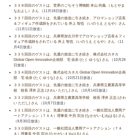
３３８回目のゲストは、世界のごちそう博物館 本山 尚義 （もとやま
なおよし）さん
（11月18日放送）
３３７回目のゲストは、先週の放送に引き続き、アロマショップ店長
＆フィギュア作成師をされている 井上 智也 （いのうえ ともや）さん
（11月11日放送）
３３６回目のゲストは、兵庫県加古川市でアロマショップ店長＆フィ
ギュア作成師をされている 井上 智也 （いのうえ ともや）さん
（11
月4日放送）
３３５回目のゲストは、先週の放送に引き続き、株式会社カネカ
Global Open Innovation企画部 宅 佑奈 (たく ゆうな) さん
（10月28
日放送）
３３４回目のゲストは、株式会社カネカ Global Open Innovation企画
部 宅 佑奈 (たく ゆうな) さん
（10月21日放送）
３３３回目のゲストは、先週の放送に引き続き、兵庫県立農業高等学
校 校長 澤井 正志 (さわい ただし) さん
（10月14日放送）
３３２回目のゲストは、兵庫県立農業高等学校 校長 澤井 正志 (さわ
い ただし) さん
（10月7日放送）
３３１回目のゲストは、先週の放送に引き続き、一般社団法人豊岡ア
ートアクション（ＴＡＡ）理事長 中貝 宗治 (なかがい むねはる) さん
（9月30日放送）
３３０回目のゲストは、一般社団法人豊岡アートアクション（ＴＡ
Ａ）理事長 中貝 宗治 (なかがい むねはる) さん