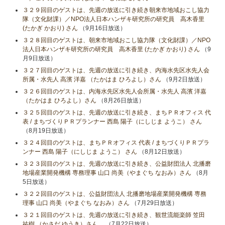
３２９回目のゲストは、先週の放送に引き続き朝来市地域おこし協力
隊（文化財課）／NPO法人日本ハンザキ研究所の研究員 高木香里
(たかぎ かおり) さん
（9月16日放送）
３２８回目のゲストは、朝来市地域おこし協力隊（文化財課）／NPO
法人日本ハンザキ研究所の研究員 高木香里 (たかぎ かおり) さん
（9
月9日放送）
３２７回目のゲストは、先週の放送に引き続き、内海水先区水先人会
所属・水先人 高濱 洋嘉 （たかはま ひろよし）さん
（9月2日放送）
３２６回目のゲストは、内海水先区水先人会所属・水先人 高濱 洋嘉
（たかはま ひろよし）さん
（8月26日放送）
３２５回目のゲストは、先週の放送に引き続き、まちＰＲオフィス 代
表 / まちづくりＰＲプランナー 西島 陽子（にしじま ようこ） さん
（8月19日放送）
３２４回目のゲストは、まちＰＲオフィス 代表 / まちづくりＰＲプラ
ンナー 西島 陽子（にしじま ようこ） さん
（8月12日放送）
３２３回目のゲストは、先週の放送に引き続き、公益財団法人 北播磨
地場産業開発機構 専務理事 山口 尚美（やまぐち なおみ）さん
（8月
5日放送）
３２２回目のゲストは、公益財団法人 北播磨地場産業開発機構 専務
理事 山口 尚美（やまぐち なおみ）さん
（7月29日放送）
３２１回目のゲストは、先週の放送に引き続き、観世流能楽師 笠田
祐樹 （かさだ ゆうき）さん、
（7月22日放送）