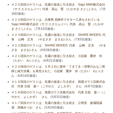
４２５回目のゲストは、先週の放送に引き続き、Sago NMG株式会社
（サゴ エヌエムジー）代表 高山 賢 （たかやま さとし) さん
（7月
19日放送）
４２４回目のゲストは、兵庫県 尼崎市でギター工房をされている
Sago NMG株式会社（サゴ エヌエムジー）代表 高山 賢 （たかや
ま さとし) さん
（7月12日放送）
４２３回目のゲストは、先週の放送に引き続き、SHARE WOODS. 代
表 山崎 正夫 （やまさき まさお) さん
（7月5日放送）
４２２回目のゲストは、SHARE WOODS. 代表 山崎 正夫 （やま
さき まさお) さん
（6月28日放送）
４２１回目のゲストは、先週の放送に引き続き、小説家 鷹井 伶
（たかい れい) さん
（6月21日放送）
４２０回目のゲストは、５月２日に新作「てきてき～浪華のおなご医
師と緒方洪庵」を発売された、小説家 鷹井 伶（たかい れい) さ
ん
（6月14日放送）
４１９回目のゲストは、先週の放送に引き続き、旭屋ガラス店株式会
社 代表 古舘 嘉一（こやかた よしかず） さん
（6月7日放送）
４１８回目のゲストは、旭屋ガラス店株式会社 代表 古舘 嘉一（こ
やかた よしかず） さん
（5月31日放送）
４１７回目のゲストは、先週の放送に引き続き、公明党 参議院議
員 高橋みつお さん
（5月24日放送）