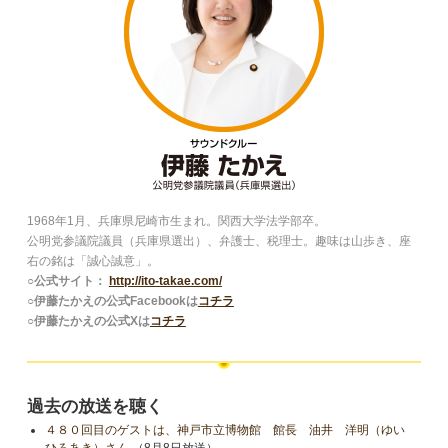
1968年1月、兵庫県尼崎市生まれ。関西大学法学部卒。
公明党参議院議員（兵庫県選出）、弁護士、税理士。趣味は山歩き、座
右の銘は「誠心誠意」。
○公式サイト：
http://ito-takae.com/
○伊藤たかえの公式Facebookは
コチラ
○伊藤たかえの公式Xは
コチラ
過去の放送を聴く
４８０回目のゲストは、神戸市立博物館 館長 油井 洋明（ゆい