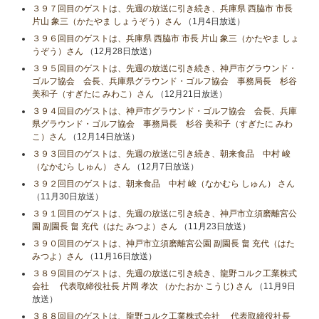
３９７回目のゲストは、先週の放送に引き続き、兵庫県 西脇市 市長
片山 象三（かたやま しょうぞう）さん
（1月4日放送）
３９６回目のゲストは、兵庫県 西脇市 市長 片山 象三（かたやま しょ
うぞう）さん
（12月28日放送）
３９５回目のゲストは、先週の放送に引き続き、神戸市グラウンド・
ゴルフ協会 会長、兵庫県グラウンド・ゴルフ協会 事務局長 杉谷
美和子（すぎたに みわこ）さん
（12月21日放送）
３９４回目のゲストは、神戸市グラウンド・ゴルフ協会 会長、兵庫
県グラウンド・ゴルフ協会 事務局長 杉谷 美和子（すぎたに みわ
こ）さん
（12月14日放送）
３９３回目のゲストは、先週の放送に引き続き、朝来食品 中村 峻
（なかむら しゅん） さん
（12月7日放送）
３９２回目のゲストは、朝来食品 中村 峻（なかむら しゅん） さん
（11月30日放送）
３９１回目のゲストは、先週の放送に引き続き、神戸市立須磨離宮公
園 副園長 畠 充代（はた みつよ）さん
（11月23日放送）
３９０回目のゲストは、神戸市立須磨離宮公園 副園長 畠 充代（はた
みつよ）さん
（11月16日放送）
３８９回目のゲストは、先週の放送に引き続き、龍野コルク工業株式
会社 代表取締役社長 片岡 孝次 （かたおか こうじ) さん
（11月9日
放送）
３８８回目のゲストは、龍野コルク工業株式会社 代表取締役社長