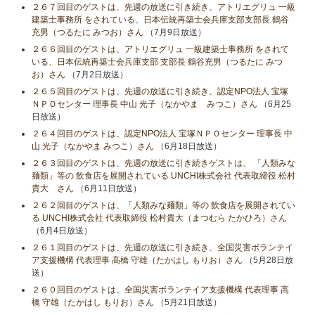
２６７回目のゲストは、先週の放送に引き続き、アトリエグリュ 一級
建築士事務所 をされている、日本伝統再築士会兵庫支部支部長 鶴谷
充男（つるたに みつお）さん
（7月9日放送）
２６６回目のゲストは、アトリエグリュ 一級建築士事務所 をされて
いる、日本伝統再築士会兵庫支部 支部長 鶴谷充男（つるたに みつ
お）さん
（7月2日放送）
２６５回目のゲストは、先週の放送に引き続き、認定NPO法人 宝塚
ＮＰＯセンター 理事長 中山 光子（なかやま みつこ）さん
（6月25
日放送）
２６４回目のゲストは、認定NPO法人 宝塚ＮＰＯセンター 理事長 中
山 光子（なかやま みつこ）さん
（6月18日放送）
２６３回目のゲストは、先週の放送に引き続きゲストは、 「人類みな
麺類」等の 飲食店を展開されている UNCHI株式会社 代表取締役 松村
貴大 さん
（6月11日放送）
２６２回目のゲストは、「人類みな麺類」等の 飲食店を展開されてい
る UNCHI株式会社 代表取締役 松村貴大（まつむら たかひろ）さん
（6月4日放送）
２６１回目のゲストは、先週の放送に引き続き、全国災害ボランテイ
ア支援機構 代表理事 高橋 守雄（たかはし もりお）さん
（5月28日放
送）
２６０回目のゲストは、全国災害ボランテイア支援機構 代表理事 高
橋 守雄（たかはし もりお）さん
（5月21日放送）