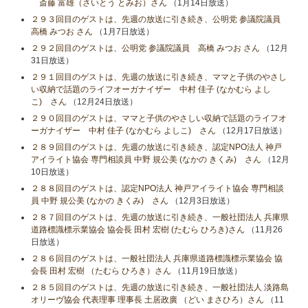
斎藤 富雄（さいとう とみお）さん
（1月14日放送）
２９３回目のゲストは、先週の放送に引き続き、公明党 参議院議員
高橋 みつお さん
（1月7日放送）
２９２回目のゲストは、公明党 参議院議員 高橋 みつお さん
（12月
31日放送）
２９１回目のゲストは、先週の放送に引き続き、ママと子供のやさし
い収納で話題のライフオーガナイザー 中村 佳子 (なかむら よし
こ) さん
（12月24日放送）
２９０回目のゲストは、ママと子供のやさしい収納で話題のライフオ
ーガナイザー 中村 佳子 (なかむら よしこ) さん
（12月17日放送）
２８９回目のゲストは、先週の放送に引き続き、認定NPO法人 神戸
アイライト協会 専門相談員 中野 規公美 (なかの きくみ) さん
（12月
10日放送）
２８８回目のゲストは、認定NPO法人 神戸アイライト協会 専門相談
員 中野 規公美 (なかの きくみ) さん
（12月3日放送）
２８７回目のゲストは、先週の放送に引き続き、一般社団法人 兵庫県
道路標識標示業協会 協会長 田村 宏樹 (たむら ひろき)さん
（11月26
日放送）
２８６回目のゲストは、一般社団法人 兵庫県道路標識標示業協会 協
会長 田村 宏樹 （たむら ひろき）さん
（11月19日放送）
２８５回目のゲストは、先週の放送に引き続き、一般社団法人 淡路島
オリーヴ協会 代表理事 理事長 土居政廣 （どい まさひろ）さん
（11