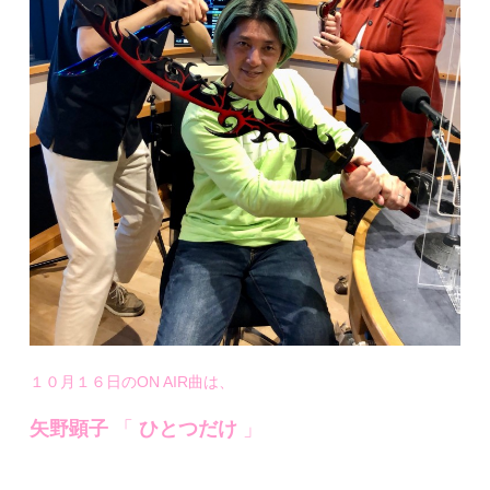
１０月１６日のON AIR曲は、
矢野顕子
「
ひとつだけ
」