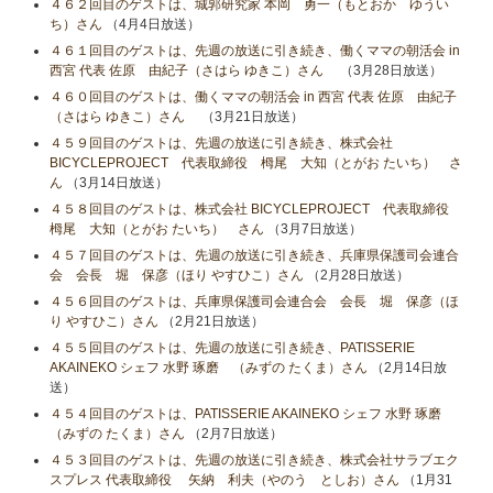
４６２回目のゲストは、城郭研究家 本岡 勇一（もとおか ゆうい
ち）さん
（4月4日放送）
４６１回目のゲストは、先週の放送に引き続き、働くママの朝活会 in
西宮 代表 佐原 由紀子（さはら ゆきこ）さん
（3月28日放送）
４６０回目のゲストは、働くママの朝活会 in 西宮 代表 佐原 由紀子
（さはら ゆきこ）さん
（3月21日放送）
４５９回目のゲストは、先週の放送に引き続き、株式会社
BICYCLEPROJECT 代表取締役 栂尾 大知（とがお たいち） さ
ん
（3月14日放送）
４５８回目のゲストは、株式会社 BICYCLEPROJECT 代表取締役
栂尾 大知（とがお たいち） さん
（3月7日放送）
４５７回目のゲストは、先週の放送に引き続き、兵庫県保護司会連合
会 会長 堀 保彦（ほり やすひこ）さん
（2月28日放送）
４５６回目のゲストは、兵庫県保護司会連合会 会長 堀 保彦（ほ
り やすひこ）さん
（2月21日放送）
４５５回目のゲストは、先週の放送に引き続き、PATISSERIE
AKAINEKO シェフ 水野 琢磨 （みずの たくま）さん
（2月14日放
送）
４５４回目のゲストは、PATISSERIE AKAINEKO シェフ 水野 琢磨
（みずの たくま）さん
（2月7日放送）
４５３回目のゲストは、先週の放送に引き続き、株式会社サラブエク
スプレス 代表取締役 矢納 利夫（やのう としお）さん
（1月31