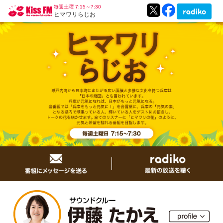
毎週土曜 7:15～7:30
ヒマワリらじお