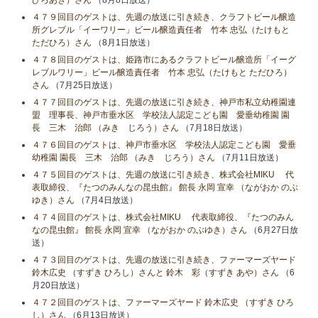
ひろあき）さん
（8月8日放送）
４７９回目のゲストは、先週の放送に引き続き、クラフトビール醸造
所グレブル「イーワリー」ビール醸造責任者 竹本 忠弘（たけもと
ただひろ）さん
（8月1日放送）
４７８回目のゲストは、姫路市にあるクラフトビール醸造所「イーグ
レブルワリー」ビール醸造責任者 竹本 忠弘（たけもと ただひろ）
さん
（7月25日放送）
４７７回目のゲストは、先週の放送に引き続き、神戸市私立幼稚園連
盟 理事長、神戸市垂水区 学校法人認定こども園 愛垂幼稚園 園
長 三木 治郎 （みき じろう）さん
（7月18日放送）
４７６回目のゲストは、神戸市垂水区 学校法人認定こども園 愛垂
幼稚園 園長 三木 治郎 （みき じろう）さん
（7月11日放送）
４７５回目のゲストは、先週の放送に引き続き、株式会社MIKU 代
表取締役、『たつのみんなの昆虫館』 館長 永岡 宣幸 （ながおか のぶ
ゆき）さん
（7月4日放送）
４７４回目のゲストは、株式会社MIKU 代表取締役、『たつのみん
なの昆虫館』 館長 永岡 宣幸 （ながおか のぶゆき）さん
（6月27日放
送）
４７３回目のゲストは、先週の放送に引き続き、ファーマーズヤード
鈴木広史 （すずき ひろし）さんと 鈴木 彩（すずき あや）さん
（6
月20日放送）
４７２回目のゲストは、ファーマーズヤード 鈴木広史 （すずき ひろ
し）さん
（6月13日放送）