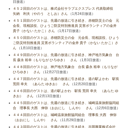
日放送）
４５２回目のゲストは、株式会社サラブエクスプレス 代表取締役
矢納 利夫（やのう としお）さん
（1月24日放送）
４５１回目のゲストは、先週の放送に引き続き、赤穂防災士の会 元
会長、現相談役、ひょうご防災特別推進員 災害ボランティアの金井
貴子（かない たかこ）さん
（1月17日放送）
４５０回目のゲストは、赤穂防災士の会 元会長、現相談役、ひょう
ご防災特別推進員 災害ボランティアの金井 貴子（かない たかこ）さ
ん
（1月10日放送）
４４９回目のゲストは、先週の放送に引き続き、神戸地方気象台 台
長 森永 裕幸（もりなが ひろゆき） さん
（1月3日放送）
４４８回目のゲストは、神戸地方気象台 台長 森永 裕幸（もりなが
ひろゆき） さん
（12月27日放送）
４４７回目のゲストは、先週の放送に引き続き、道の駅よかわ 駅長
荒田 幸夫 （あらた ゆきお） さん
（12月20日放送）
４４６回目のゲストは、道の駅よかわ 駅長 荒田 幸夫 （あらた ゆ
きお） さん
（12月13日放送）
４４５回目のゲストは、先週の放送に引き続き、城崎温泉旅館協同組
合 理事長 大西 伸弥（おおにし しんや） さん
（12月6日放送）
４４４回目のゲストは、城崎温泉旅館協同組合 理事長 大西 伸弥
（おおにし しんや） さん
（11月29日放送）
４４３回目のゲストは、先週の放送に引き続き、吉岡興業株式会社