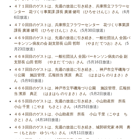
４７１回目のゲストは、先週の放送に引き続き、兵庫県立フラワーセ
ンター 花づくり事業課 課長 廣瀬 健司 （ひろせ けんじ）さん
（6月
6日放送）
４７０回目のゲストは、兵庫県立フラワーセンター 花づくり事業課
課長 廣瀬 健司 （ひろせ けんじ）さん
（5月30日放送）
４６９回目のゲストは、先週の放送に引き続き、一般社団法人 全国パ
ーキンソン病友の会 副支部長 山田 哲郎 （やまだ てつお）さん
（5
月23日放送）
４６８回目のゲストは、一般社団法人 全国パーキンソン病友の会 副
支部長 山田 哲郎 （やまだ てつお）さん
（5月16日放送）
４６７回目のゲストは、先週の放送に引き続き、、神戸市立平磯海づ
り公園 施設管理、広報担当 濱原 典正 （はまはら のりまさ）さ
ん
（5月9日放送）
４６６回目のゲストは、神戸市立平磯海づり公園 施設管理、広報担
当 濱原 典正 （はまはら のりまさ）さん
（5月2日放送）
４６５回目のゲストは、先週の放送に引き続き、小山助産所 所長
小山​ 千里（こやま ちさと）さん
（4月25日放送）
４６４回目のゲストは、小山助産所 所長 小山​ 千里（こやま ち
さと）さん
（4月18日放送）
４６３回目のゲストは、先週の放送に引き続き、城郭研究家 本岡 勇
一（もとおか ゆういち）さん
（4月11日放送）