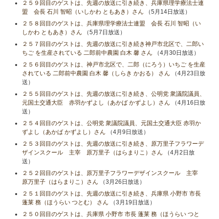
２５９回目のゲストは、先週の放送に引き続き、兵庫県理学療法士連
盟 会長 石川 智昭（いしかわ ともあき）さん
（5月14日放送）
２５８回目のゲストは、兵庫県理学療法士連盟 会長 石川 智昭（い
しかわ ともあき）さん
（5月7日放送）
２５７回目のゲストは、先週の放送に引き続き神戸市北区で、二郎い
ちご を生産されている 二郎前中農園 白木 馨 さん
（4月30日放送）
２５６回目のゲストは、神戸市北区で、二郎（にろう）いちご を生産
されている 二郎前中農園 白木 馨（しらき かおる） さん
（4月23日放
送）
２５５回目のゲストは、先週の放送に引き続き、公明党 衆議院議員、
元国土交通大臣 赤羽かずよし（あかば かずよし）さん
（4月16日放
送）
２５４回目のゲストは、公明党 衆議院議員、元国土交通大臣 赤羽か
ずよし（あかば かずよし）さん
（4月9日放送）
２５３回目のゲストは、先週の放送に引き続き、原万里子フラワーデ
ザインスクール 主宰 原万里子（はらまりこ）さん
（4月2日放
送）
２５２回目のゲストは、原万里子フラワーデザインスクール 主宰
原万里子（はらまりこ）さん
（3月26日放送）
２５１回目のゲストは、先週の放送に引き続き、兵庫県 小野市 市長
蓬莱 務（ほうらい つとむ） さん
（3月19日放送）
２５０回目のゲストは、兵庫県 小野市 市長 蓬莱 務（ほうらい つと