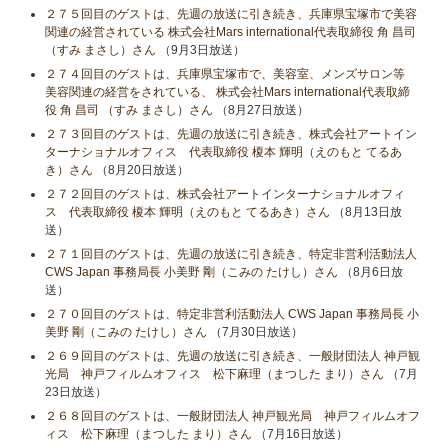
２７５回目のゲストは、先週の放送に引き続き、兵庫県宝塚市で美容
関連の経営されている 株式会社Mars international代表取締役 角 昌司
（すみ まさし）さん
（9月3日放送）
２７４回目のゲストは、兵庫県宝塚市で、美容室、メンズサロン等
美容関連の経営をされている、 株式会社Mars international代表取締
役 角 昌司 （すみ まさし）さん
（8月27日放送）
２７３回目のゲストは、先週の放送に引き続き、株式会社アートイン
ターナショナルオフィス 代表取締役 榎本 輝明（えのもと てるあ
き）さん
（8月20日放送）
２７２回目のゲストは、株式会社アートインターナショナルオフィ
ス 代表取締役 榎本 輝明（えのもと てるあき）さん
（8月13日放
送）
２７１回目のゲストは、先週の放送に引き続き、特定非営利活動法人
CWS Japan 事務局長 小美野 剛（こみの たけし）さん
（8月6日放
送）
２７０回目のゲストは、特定非営利活動法人 CWS Japan 事務局長 小
美野 剛（こみの たけし）さん
（7月30日放送）
２６９回目のゲストは、先週の放送に引き続き、一般財団法人 神戸観
光局 神戸フィルムオフィス 松下麻理（まつした まり）さん
（7月
23日放送）
２６８回目のゲストは、一般財団法人 神戸観光局 神戸フィルムオフ
ィス 松下麻理（まつした まり）さん
（7月16日放送）