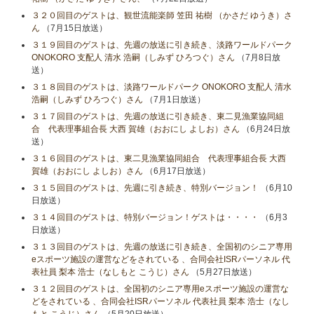
３２０回目のゲストは、観世流能楽師 笠田 祐樹 （かさだ ゆうき）さ
ん
（7月15日放送）
３１９回目のゲストは、先週の放送に引き続き、淡路ワールドパーク
ONOKORO 支配人 清水 浩嗣（しみず ひろつぐ）さん
（7月8日放
送）
３１８回目のゲストは、淡路ワールドパーク ONOKORO 支配人 清水
浩嗣（しみず ひろつぐ）さん
（7月1日放送）
３１７回目のゲストは、先週の放送に引き続き、東二見漁業協同組
合 代表理事組合長 大西 賀雄（おおにし よしお）さん
（6月24日放
送）
３１６回目のゲストは、東二見漁業協同組合 代表理事組合長 大西
賀雄（おおにし よしお）さん
（6月17日放送）
３１５回目のゲストは、先週に引き続き、特別バージョン！
（6月10
日放送）
３１４回目のゲストは、特別バージョン！ゲストは・・・・
（6月3
日放送）
３１３回目のゲストは、先週の放送に引き続き、全国初のシニア専用
eスポーツ施設の運営などをされている 、合同会社ISRパーソネル 代
表社員 梨本 浩士（なしもと こうじ）さん
（5月27日放送）
３１２回目のゲストは、全国初のシニア専用eスポーツ施設の運営な
どをされている 、合同会社ISRパーソネル 代表社員 梨本 浩士（なし