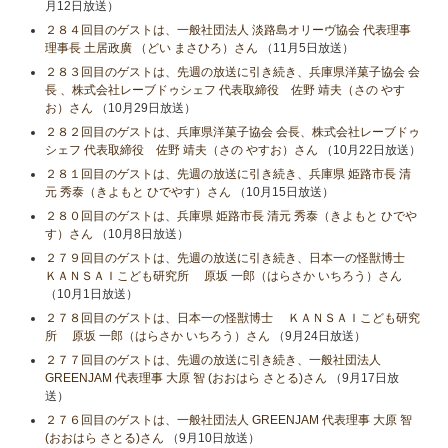
月12日放送）
２８４回目のゲストは、一般社団法人 淡路島オリーヴ協会 代表理事
理事長 土居政廣 （どい まさひろ）さん
（11月5日放送）
２８３回目のゲストは、先週の放送に引き続き、兵庫県洋菓子協会 会
長 、株式会社レーブドゥシェフ 代表取締役 佐野 靖夫（さの やす
お）さん
（10月29日放送）
２８２回目のゲストは、兵庫県洋菓子協会 会長、株式会社レーブドゥ
シェフ 代表取締役 佐野 靖夫（さの やすお）さん
（10月22日放送）
２８１回目のゲストは、先週の放送に引き続き、兵庫県 姫路市長 清
元 秀泰（きよもと ひでやす）さん
（10月15日放送）
２８０回目のゲストは、兵庫県 姫路市長 清元 秀泰（きよもと ひでや
す）さん
（10月8日放送）
２７９回目のゲストは、先週の放送に引き続き、日本一の怪獣博士
ＫＡＮＳＡＩこども研究所 原坂 一郎（はらさか いちろう）さん
（10月1日放送）
２７８回目のゲストは、日本一の怪獣博士 ＫＡＮＳＡＩこども研究
所 原坂 一郎（はらさか いちろう）さん
（9月24日放送）
２７７回目のゲストは、先週の放送に引き続き、一般社団法人
GREENJAM 代表理事 大原 智 (おおはら さとる)さん
（9月17日放
送）
２７６回目のゲストは、一般社団法人 GREENJAM 代表理事 大原 智
(おおはら さとる)さん
（9月10日放送）