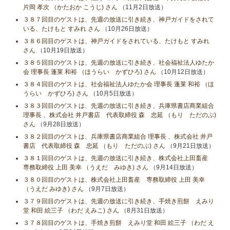
片岡 孝次 （かたおか こうじ) さん
（11月2日放送）
３８７回目のゲストは、先週の放送に引き続き、神戸ガイドをされて
いる、たけもと すみれ さん
（10月26日放送）
３８６回目のゲストは、神戸ガイドをされている、たけもと すみれ
さん
（10月19日放送）
３８５回目のゲストは、先週の放送に引き続き、社会福祉法人ゆたか
会 理事長 蓬莱 和裕 （ほうらい かずひろ) さん
（10月12日放送）
３８４回目のゲストは、社会福祉法人ゆたか会 理事長 蓬莱 和裕 （ほ
うらい かずひろ) さん
（10月5日放送）
３８３回目のゲストは、先週の放送に引き続き、兵庫県書店商業組合
理事長 、株式会社 井戸書店 代表取締役 森 忠延 （もり ただのぶ)
さん
（9月28日放送）
３８２回目のゲストは、兵庫県書店商業組合 理事長 、株式会社 井戸
書店 代表取締役 森 忠延 （もり ただのぶ) さん
（9月21日放送）
３８１回目のゲストは、先週の放送に引き続き、株式会社上田畜産
専務取締役 上田 美幸 （うえだ みゆき) さん
（9月14日放送）
３８０回目のゲストは、株式会社上田畜産 専務取締役 上田 美幸
（うえだ みゆき) さん
（9月7日放送）
３７９回目のゲストは、先週の放送に引き続き、手焼き煎餅 えみり
堂 和田 絵三子 （わだ えみこ) さん
（8月31日放送）
３７８回目のゲストは、手焼き煎餅 えみり堂 和田 絵三子 （わだ え