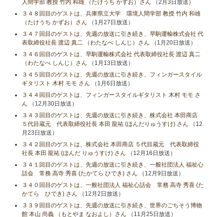
人間学部 教授 竹内 和雄 （たけうち かずお）さん
（2月3日放送）
３４８回目のゲストは、兵庫県立大学 環境人間学部 教授 竹内 和雄
（たけうち かずお）さん
（1月27日放送）
３４７回目のゲストは、先週の放送に引き続き、早駒運輸株式会社 代
表取締役社長 渡辺 真二 （わたなべ しんじ）さん
（1月20日放送）
３４６回目のゲストは、早駒運輸株式会社 代表取締役社長 渡辺 真二
（わたなべ しんじ）さん
（1月13日放送）
３４５回目のゲストは、先週の放送に引き続き、フィンガースタイル
ギタリスト 木村 モモ さん
（1月6日放送）
３４４回目のゲストは、フィンガースタイルギタリスト 木村 モモ さ
ん
（12月30日放送）
３４３回目のゲストは、先週の放送に引き続き、株式会社 本田商店
５代目蔵元 代表取締役社長 本田 龍祐 (ほんだりゅうすけ) さん
（12
月23日放送）
３４２回目のゲストは、株式会社 本田商店 ５代目蔵元 代表取締役
社長 本田 龍祐 (ほんだ りゅうすけ) さん
（12月16日放送）
３４１回目のゲストは、先週の放送に引き続き、一般社団法人 福祉心
話会 常務 高寺 秀喜 (たかてら ひでき) さん
（12月9日放送）
３４０回目のゲストは、一般社団法人 福祉心話会 常務 高寺 秀喜 (た
かてら ひでき) さん
（12月2日放送）
３３９回目のゲストは、先週の放送に引き続き、世界のごちそう博物
館 本山 尚義 （もとやま なおよし）さん
（11月25日放送）