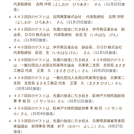
代表取締役 吉岡 洋明（よしおか ひろあき） さん
（11月22日放
送）
４４２回目のゲストは、吉岡興業株式会社 代表取締役 吉岡 洋明
（よしおか ひろあき） さん
（11月15日放送）
４４１回目のゲストは、先週の放送に引き続き、伊丹商店連合会 副
会長、 D.O.D 株式会社 代表取締役 岩花 玄 （いわはな げん）
さん
（11月8日放送）
４４０回目のゲストは、伊丹商店連合会 副会長、 D.O.D 株式会社
代表取締役 岩花 玄 （いわはな げん） さん
（11月1日放送）
４３９回目のゲストは、先週の放送に引き続き、４３８回目のゲスト
は、一般社団法人全国古民家再生協会 兵庫第二支部 支部長 まさき
工務店 代表 正置 久 （まさき ひさし）さん
（10月25日放送）
４３８回目のゲストは、一般社団法人全国古民家再生協会 兵庫第二
支部 支部長 まさき工務店 代表 正置 久 （まさき ひさし）さん
（10月18日放送）
４３７回目のゲストは、先週の放送に引き続き、駐神戸大韓民国総領
事 李 相 烈 （イ サンヨル）さん
（10月11日放送）
４３６回目のゲストは、駐神戸大韓民国総領事 李 相 烈 （イ サンヨ
ル）さん
（10月4日放送）
４３５回目のゲストは、先週の放送に引き続き、兵庫県原爆被害者団
体協議会 前理事長 岡邊 好子 （おかべ よしこ）さん
（9月27日
放送）