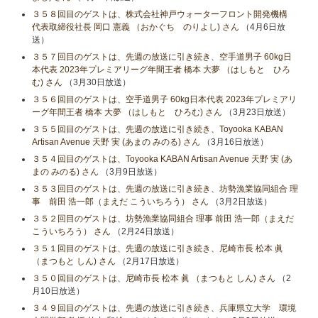
３５８回目のゲストは、株式会社神戸ウォーターフロント開発機構
代表取締役社長 岡口 憲義 （おかぐち のりよし) さん
（4月6日放
送）
３５７回目のゲストは、先週の放送に引き続き、空手道男子 60kg日
本代表 2023年プレミアリーグ年間王者 橋本 大夢 （はしもと ひろ
む) さん
（3月30日放送）
３５６回目のゲストは、空手道男子 60kg日本代表 2023年プレミアリ
ーグ年間王者 橋本 大夢 （はしもと ひろむ) さん
（3月23日放送）
３５５回目のゲストは、先週の放送に引き続き、Toyooka KABAN
Artisan Avenue 天野 実 (あまの みのる) さん
（3月16日放送）
３５４回目のゲストは、Toyooka KABAN Artisan Avenue 天野 実 (あ
まの みのる) さん
（3月9日放送）
３５３回目のゲストは、先週の放送に引き続き、坊勢漁業協同組合 理
事 前田 浩一郎（まえだ こういちろう） さん
（3月2日放送）
３５２回目のゲストは、坊勢漁業協同組合 理事 前田 浩一郎（まえだ
こういちろう） さん
（2月24日放送）
３５１回目のゲストは、先週の放送に引き続き、尼崎市長 松本 眞
（まつもと しん) さん
（2月17日放送）
３５０回目のゲストは、尼崎市長 松本 眞 （まつもと しん) さん
（2
月10日放送）
３４９回目のゲストは、先週の放送に引き続き、兵庫県立大学 環境