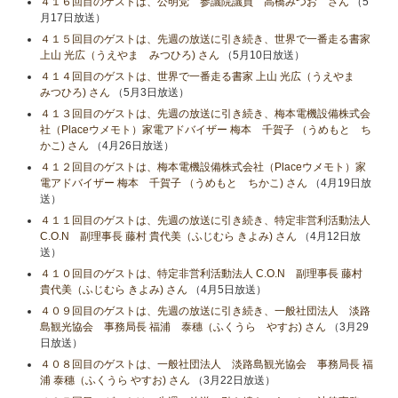
４１６回目のゲストは、公明党 参議院議員 高橋みつお さん
（5
月17日放送）
４１５回目のゲストは、先週の放送に引き続き、世界で一番走る書家
上山 光広（うえやま みつひろ) さん
（5月10日放送）
４１４回目のゲストは、世界で一番走る書家 上山 光広（うえやま
みつひろ) さん
（5月3日放送）
４１３回目のゲストは、先週の放送に引き続き、梅本電機設備株式会
社（Placeウメモト）家電アドバイザー 梅本 千賀子 （うめもと ち
かこ) さん
（4月26日放送）
４１２回目のゲストは、梅本電機設備株式会社（Placeウメモト）家
電アドバイザー 梅本 千賀子 （うめもと ちかこ) さん
（4月19日放
送）
４１１回目のゲストは、先週の放送に引き続き、特定非営利活動法人
C.O.N 副理事長 藤村 貴代美（ふじむら きよみ) さん
（4月12日放
送）
４１０回目のゲストは、特定非営利活動法人 C.O.N 副理事長 藤村
貴代美（ふじむら きよみ) さん
（4月5日放送）
４０９回目のゲストは、先週の放送に引き続き、一般社団法人 淡路
島観光協会 事務局長 福浦 泰穗（ふくうら やすお) さん
（3月29
日放送）
４０８回目のゲストは、一般社団法人 淡路島観光協会 事務局長 福
浦 泰穗（ふくうら やすお) さん
（3月22日放送）