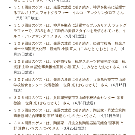
もと こうじ）さん
（5月20日放送）
３１１回目のゲストは、先週の放送に引き続き、神戸を拠点に活躍す
るブルガリア人 フォトグラファー イルコ・アレクサンダロフ さん
（5月13日放送）
３１０回目のゲストは、神戸を拠点に活躍するブルガリア人 フォトグ
ラファーで、SNSを通じて独自の撮影スタイルを発信されている、イ
ルコ・アレクサンダロフ さん
（5月6日放送）
３０９回目のゲストは、先週の放送に引き続き、姫路市役所 観光ス
ポーツ局観光文化部 観光課 小湊 直人（こみなと なおと）さん
（4
月29日放送）
３０８回目のゲストは、姫路市役所 観光スポーツ局観光文化部 観
光課 主幹 兼 記念事業推進室長 小湊 直人（こみなと なおと）さん
（4
月22日放送）
３０７回目のゲストは、先週の放送に引き続き、兵庫県宍粟市立山崎
学校給食センター 栄養教諭 世良 光 (せら ひかり) さん
（4月15日
放送）
３０６回目のゲストは、兵庫県宍粟市立山崎学校給食センター 栄養
教諭 世良 光 (せら ひかり) さん
（4月8日放送）
３０５回目のゲストは、先週の放送に引き続き、陶芸家・丹波立杭陶
磁器協同組合理事長 市野 達也 (いちの たつや) さん
（4月1日放送）
３０４回目のゲストは、陶芸家・丹波立杭陶磁器協同組合 理事長 市
野 達也 (いちの たつや) さん
（3月25日放送）