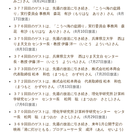
みこ) さん
（8月24日放送）
３７７回目のゲストは、先週の放送に引き続き、「こうべ海の盆踊
り」実行委員会 事務局 森花 有沙（もりはな ありさ）さん
（8月
17日放送）
３７６回目のゲストは、「こうべ海の盆踊り」実行委員会 事務局 森
花 有沙（もりはな ありさ）さん
（8月10日放送）
３７５回目のゲストは、先週の放送に引き続き、兵庫県立大学 西は
りま天文台 センター長・教授 伊藤 洋一 （いとう よういち) さん
（8月3日放送）
３７４回目のゲストは、兵庫県立大学 西はりま天文台 センター
長・教授 伊藤 洋一 （いとう よういち) さん
（7月27日放送）
３７３回目のゲストは、先週の放送に引き続き、株式会社松本商会
代表取締役 松本 和也 （まつもと かずや) さん
（7月20日放送）
３７２回目のゲストは、株式会社松本商会 代表取締役 松本 和也
（まつもと かずや) さん
（7月13日放送）
３７１回目のゲストは、先週の放送に引き続き、理化学研究所 計算科
学研究センター センター長 松岡 聡 （まつおか さとし) さん
（7月6日放送）
３７０回目のゲストは、理化学研究所 計算科学研究センター センタ
ー長 松岡 聡 （まつおか さとし) さん
（6月29日放送）
３６９回目のゲストは、先週の放送に引き続き、来年1月公開予定の
映画「港に灯がともる」プロデューサー 安 成洋 （あん せいよう)