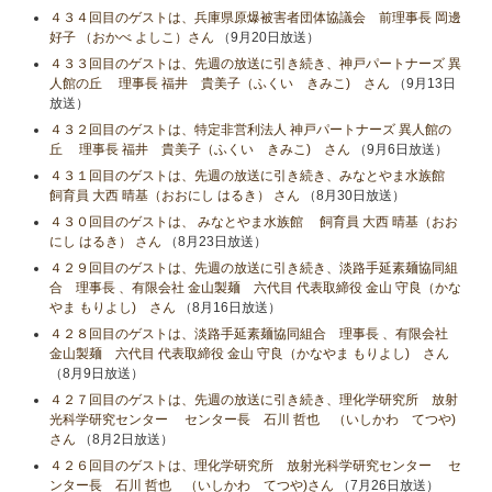
４３４回目のゲストは、兵庫県原爆被害者団体協議会 前理事長 岡邊
好子 （おかべ よしこ）さん
（9月20日放送）
４３３回目のゲストは、先週の放送に引き続き、神戸パートナーズ 異
人館の丘 理事長 福井 貴美子（ふくい きみこ) さん
（9月13日
放送）
４３２回目のゲストは、特定非営利法人 神戸パートナーズ 異人館の
丘 理事長 福井 貴美子（ふくい きみこ) さん
（9月6日放送）
４３１回目のゲストは、先週の放送に引き続き、みなとやま水族館
飼育員 大西 晴基（おおにし はるき） さん
（8月30日放送）
４３０回目のゲストは、 みなとやま水族館 飼育員 大西 晴基（おお
にし はるき） さん
（8月23日放送）
４２９回目のゲストは、先週の放送に引き続き、淡路手延素麺協同組
合 理事長 、有限会社 金山製麺 六代目 代表取締役 金山 守良（かな
やま もりよし) さん
（8月16日放送）
４２８回目のゲストは、淡路手延素麺協同組合 理事長 、有限会社
金山製麺 六代目 代表取締役 金山 守良（かなやま もりよし) さん
（8月9日放送）
４２７回目のゲストは、先週の放送に引き続き、理化学研究所 放射
光科学研究センター センター長 石川 哲也 （いしかわ てつや)
さん
（8月2日放送）
４２６回目のゲストは、理化学研究所 放射光科学研究センター セ
ンター長 石川 哲也 （いしかわ てつや)さん
（7月26日放送）