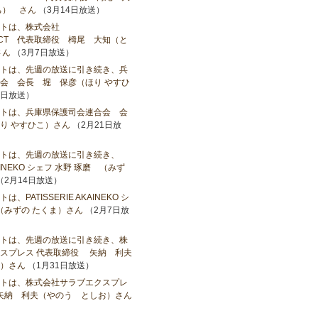
ち） さん
（3月14日放送）
トは、株式会社
OJECT 代表取締役 栂尾 大知（と
さん
（3月7日放送）
トは、先週の放送に引き続き、兵
会 会長 堀 保彦（ほり やすひ
8日放送）
トは、兵庫県保護司会連合会 会
り やすひこ）さん
（2月21日放
トは、先週の放送に引き続き、
AKAINEKO シェフ 水野 琢磨 （みず
（2月14日放送）
PATISSERIE AKAINEKO シ
（みずの たくま）さん
（2月7日放
トは、先週の放送に引き続き、株
スプレス 代表取締役 矢納 利夫
）さん
（1月31日放送）
トは、株式会社サラブエクスプレ
矢納 利夫（やのう としお）さん