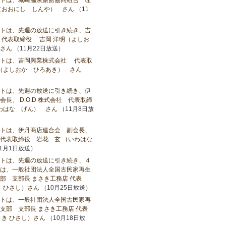
トは、城崎温泉旅館協同組合 理
（おおにし しんや） さん
（11
トは、先週の放送に引き続き、吉
代表取締役 吉岡 洋明（よしお
さん
（11月22日放送）
ストは、吉岡興業株式会社 代表取
（よしおか ひろあき） さん
）
トは、先週の放送に引き続き、伊
長、 D.O.D 株式会社 代表取締
いわはな げん） さん
（11月8日放
トは、伊丹商店連合会 副会長、
社 代表取締役 岩花 玄 （いわはな
1月1日放送）
トは、先週の放送に引き続き、４
は、一般社団法人全国古民家再生
部 支部長 まさき工務店 代表
き ひさし）さん
（10月25日放送）
トは、一般社団法人全国古民家再
支部 支部長 まさき工務店 代表
き ひさし）さん
（10月18日放