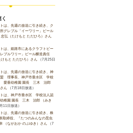
聴く
トは、先週の放送に引き続き、ク
所グレブル「イーワリー」ビール
 忠弘（たけもと ただひろ）さん
トは、姫路市にあるクラフトビー
レブルワリー」ビール醸造責任
たけもと ただひろ）さん
（7月25日
トは、先週の放送に引き続き、神
盟 理事長、神戸市垂水区 学校
 愛垂幼稚園 園長 三木 治郎
さん
（7月18日放送）
トは、神戸市垂水区 学校法人認
幼稚園 園長 三木 治郎 （みき
月11日放送）
トは、先週の放送に引き続き、株
代表取締役、『たつのみんなの昆虫
宣幸 （ながおか のぶゆき）さん
（7