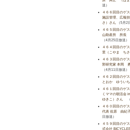
原 典正 （はま
送）
４６６回目のゲ
施設管理、広報担
さ）さん
（5月2
４６５回目のゲス
山助産所 所長 
（4月25日放送）
４６４回目のゲス
里（こやま ちさ
４６３回目のゲス
郭研究家 本岡 
（4月11日放送）
４６２回目のゲス
とおか ゆういち
４６１回目のゲス
くママの朝活会 i
ゆきこ）さん
（
４６０回目のゲス
代表 佐原 由紀
日放送）
４５９回目のゲス
式会社 BICYC