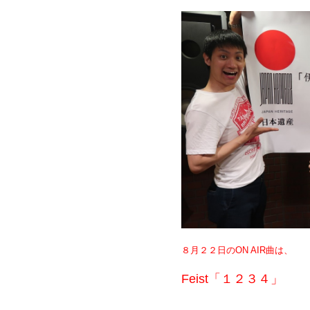
８月２２日のON AIR曲は、
Feist「１２３４」