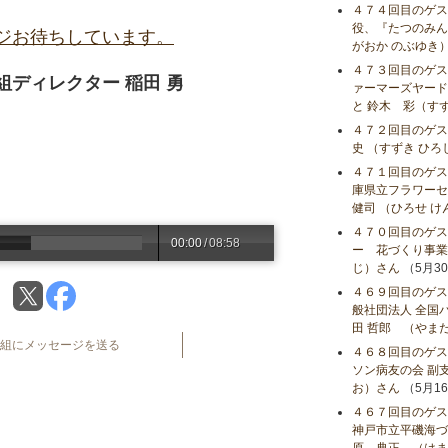
４７４回目のゲス
役、『たつのみんな
ジお待ちしています。
がおか のぶゆき
４７３回目のゲス
ディレクター 稲田 勇
ァーマーズヤード
と 鈴木 彩（す
４７２回目のゲス
史 （すずき ひろ
４７１回目のゲス
庫県立フラワーセ
健司 （ひろせ 
４７０回目のゲス
00:00
/
08:58
ー 花づくり事業課
じ）さん
（5月3
４６９回目のゲス
般社団法人 全国
田 哲郎 （やま
組にメッセージを送る
４６８回目のゲス
ソン病友の会 副支
お）さん
（5月1
４６７回目のゲス
神戸市立平磯海づ