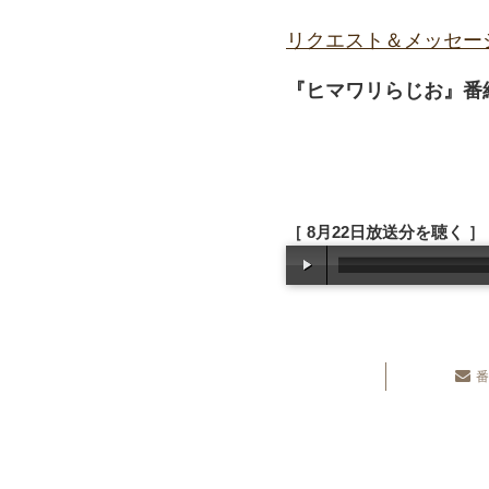
リクエスト＆メッセー
『ヒマワリらじお』番組
［ 8月22日放送分を聴く ］
番