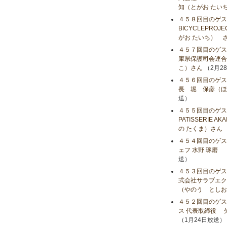
知（とがお たい
４５８回目のゲス
BICYCLEPR
がお たいち） 
４５７回目のゲス
庫県保護司会連合
こ）さん
（2月2
４５６回目のゲス
長 堀 保彦（ほ
送）
４５５回目のゲス
PATISSERIE 
の たくま）さん
４５４回目のゲストは、
ェフ 水野 琢磨 
送）
４５３回目のゲス
式会社サラブエク
（やのう としお
４５２回目のゲス
ス 代表取締役 
（1月24日放送）