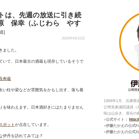
トは、先週の放送に引き続
原 保幸（ふじわら やす
送]
2020年8月22日
きました。
ていて、日本最古の酒蔵も現存しているそうで
長寿蔵
太い柱や梁などが雰囲気をかもし出す、落ち着
1968年1月、兵庫
りを味わえます。日本酒好きにはたまりません
公明党参議院議員（
味は山歩き、座右の
○公式サイト：
http:
スポット
が点在しています。
○伊藤たかえの公式Fac
○伊藤たかえの公式X
な伊丹を訪れてみては？