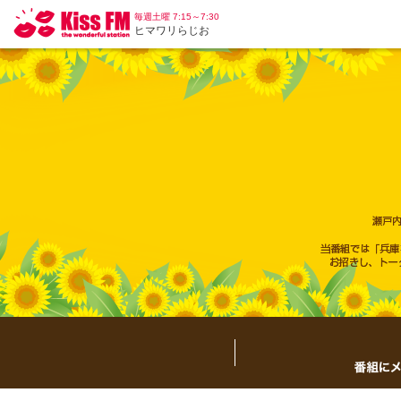
毎週土曜 7:15～7:30
ヒマワリらじお