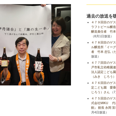
過去の放送を
４７９回目のゲス
ラフトビール醸造
醸造責任者 竹本
（8月1日放送）
４７８回目のゲス
ル醸造所「イーグ
者 竹本 忠弘（
放送）
４７７回目のゲス
戸市私立幼稚園連
法人認定こども園
（みき じろう）
４７６回目のゲス
定こども園 愛垂
じろう）さん
（7
４７５回目のゲス
式会社MIKU 
館』 館長 永岡 
月4日放送）