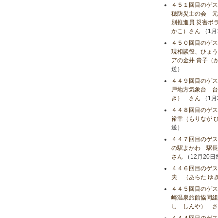
４５１回目のゲス
穂防災士の会 元
別推進員 災害ボ
かこ）さん
（1月
４５０回目のゲス
現相談役、ひょう
アの金井 貴子（
送）
４４９回目のゲス
戸地方気象台 台
き） さん
（1月
４４８回目のゲス
裕幸（もりなが 
送）
４４７回目のゲス
の駅よかわ 駅長
さん
（12月20
４４６回目のゲス
夫 （あらた ゆ
４４５回目のゲス
崎温泉旅館協同組
し しんや） さ