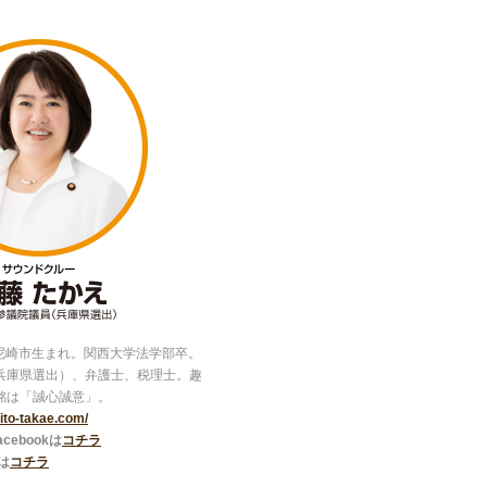
県尼崎市生まれ。関西大学法学部卒。
兵庫県選出）、弁護士、税理士。趣
銘は「誠心誠意」。
//ito-takae.com/
ebookは
コチラ
は
コチラ