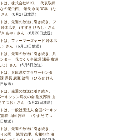
トは、株式会社MIKU 代表取締
の昆虫館』 館長 永岡 宣幸 （な
）さん
（6月27日放送）
トは、先週の放送に引き続き、フ
 鈴木広史 （すずき ひろし）さん
ずき あや）さん
（6月20日放送）
トは、ファーマーズヤード 鈴木広
し）さん
（6月13日放送）
トは、先週の放送に引き続き、兵
ンター 花づくり事業課 課長 廣瀬
けんじ）さん
（6月6日放送）
トは、兵庫県立フラワーセンタ
 課長 廣瀬 健司 （ひろせ けん
0日放送）
トは、先週の放送に引き続き、一
パーキンソン病友の会 副支部長 山
だ てつお）さん
（5月23日放送）
トは、一般社団法人 全国パーキン
部長 山田 哲郎 （やまだ てつ
6日放送）
トは、先週の放送に引き続き、、
り公園 施設管理、広報担当 濱