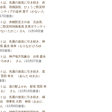
トは、先週の放送に引き続き、赤
会長、現相談役、ひょうご防災特
ランティアの金井 貴子（かない た
17日放送）
トは、赤穂防災士の会 元会長、
ご防災特別推進員 災害ボランティ
かない たかこ）さん
（1月10日放
トは、先週の放送に引き続き、神
長 森永 裕幸（もりなが ひろゆ
3日放送）
トは、神戸地方気象台 台長 森永
ひろゆき） さん
（12月27日放
トは、先週の放送に引き続き、道
 荒田 幸夫 （あらた ゆきお）
日放送）
トは、道の駅よかわ 駅長 荒田 幸
きお） さん
（12月13日放送）
トは、先週の放送に引き続き、城
合 理事長 大西 伸弥（おおに
ん
（12月6日放送）