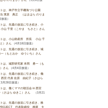
はら のりまさ）さん
（5月9日放
ストは、神戸市立平磯海づり公園
当 濱原 典正 （はまはら のりま
日放送）
トは、先週の放送に引き続き、小
小山​ 千里（こやま ちさと）さん
トは、小山助産所 所長 小山​ 千
と）さん
（4月18日放送）
トは、先週の放送に引き続き、城
勇一（もとおか ゆういち）さん
トは、城郭研究家 本岡 勇一（も
）さん
（4月4日放送）
トは、先週の放送に引き続き、働
n 西宮 代表 佐原 由紀子（さはら
3月28日放送）
トは、働くママの朝活会 in 西宮
子（さはら ゆきこ）さん
（3月21
トは、先週の放送に引き続き、株
LEPROJECT 代表取締役 栂尾 大