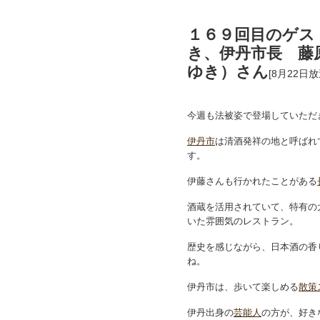
１６９回目のゲス
き、伊丹市長 藤
ゆき）さん
[8月22日放
今週も法被姿で登場していただ
伊丹市
は清酒発祥の地と呼ばれ
す。
伊藤さんも行かれたことがある
酒蔵を活用されていて、特有の
いた雰囲気のレストラン。
歴史を感じながら、日本酒の香
ね。
伊丹市は、歩いて楽しめる
散策
伊丹出身の
芸能人
の方が、好き