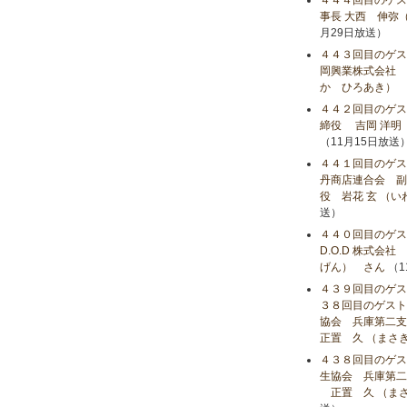
４４４回目のゲス
事長 大西 伸弥
月29日放送）
４４３回目のゲス
岡興業株式会社 
か ひろあき） 
４４２回目のゲ
締役 吉岡 洋明
（11月15日放送
４４１回目のゲス
丹商店連合会 副会
役 岩花 玄 （
送）
４４０回目のゲス
D.O.D 株式会
げん） さん
（1
４３９回目のゲス
３８回目のゲスト
協会 兵庫第二支
正置 久 （まさ
４３８回目のゲス
生協会 兵庫第二
正置 久 （まさ