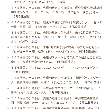
（まつもと かずや) さん
（7月13日放送）
３７１回目のゲストは、先週の放送に引き続き、理化学研究所 計算科
学研究センター センター長 松岡 聡 （まつおか さとし) さん
（7月6日放送）
３７０回目のゲストは、理化学研究所 計算科学研究センター センタ
ー長 松岡 聡 （まつおか さとし) さん
（6月29日放送）
３６９回目のゲストは、先週の放送に引き続き、来年1月公開予定の
映画「港に灯がともる」プロデューサー 安 成洋 （あん せいよう)
さん
（6月22日放送）
３６８回目のゲストは、来年1月公開予定の映画「港に灯がともる」
プロデューサー 安 成洋 （あん せいよう) さん
（6月15日放送）
３６７回目のゲストは、番組がスタートして７周年を迎えたことを記
念して、今週も伊藤たかえさん。
（6月8日放送）
３６６回目のゲストは、なんとあの方が・・・・スペシャルゲスト！
（6月1日放送）
３６５回目のゲストは、先週の放送に引き続き、有限会社マエダポー
ク 代表取締役 前田 江津子 （まえだ えつこ) さん
（5月25日放送）
３６４回目のゲストは、有限会社マエダポーク 代表取締役 前田 江
津子 （まえだ えつこ) さん
（5月18日放送）
３６３回目のゲストは、先週の放送に引き続き、神戸市立森林植物
園 園長 松崎 純一 （まつざき じゅんいち) さん
（5月11日放送）
３６２回目のゲストは、神戸市立森林植物園 園長 松崎 純一 （ま