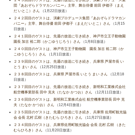
２４３回目のゲストは、先週の放送に引き続き、演劇プロデュース集
団『あおぞらドラマカンパニー』主宰、舞台俳優 前田 伊都子（まえ
だ いとこ）さん
（1月22日放送）
２４２回目のゲストは、演劇プロデュース集団『あおぞらドラマカン
パニー』主宰、舞台俳優 前田 伊都子（まえだ いとこ）さん
（1月15
日放送）
２４１回目のゲストは、先週の放送に引き続き、神戸市立王子動物園
園長 加古 裕二郎（かこゆうじろう）さん
（1月8日放送）
２４０回目のゲストは、神戸市立王子動物園 園長 加古 裕二郎（か
こゆうじろう）さん
（1月1日放送）
２３９回目のゲストは、先週の放送に引き続き、兵庫県 芦屋市長 い
とう まい さん
（12月25日放送）
２３８回目のゲストは、兵庫県 芦屋市長 いとう まい さん
（12月18
日放送）
２３７回目のゲストは、先週の放送に引き続き、新明和工業株式会社
航空機事業部長 田中 克夫（たなか かつお）さん
（12月11日放送）
２３６回目のゲストは、新明和工業株式会社 航空機事業部長 田中 克
夫（たなか かつお）さん
（12月4日放送）
２３５回目のゲストは、先週の放送に引き続き、兵庫県 佐用町観光協
会 会長 北村 広樹（きたむら ひろき）さん
（11月27日放送）
２３４回目のゲストは、兵庫県佐用町観光協会 会長 北村 広樹 （きた
むらひろき）さん
（11月20日放送）