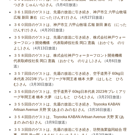
つざき じゅんいち) さん
（5月4日放送）
３６１回目のゲストは、先週の放送に引き続き、神戸市立 六甲山牧場
広報 新田 兼右 （にった けんすけ) さん
（4月27日放送）
３６０回目のゲストは、神戸市立 六甲山牧場 広報 新田 兼右 （にった
けんすけ) さん
（4月20日放送）
３５９回目のゲストは、先週の放送に引き続き、株式会社神戸ウォー
ターフロント開発機構 代表取締役社長 岡口 憲義 （おかぐち のり
よし) さん
（4月13日放送）
３５８回目のゲストは、株式会社神戸ウォーターフロント開発機構
代表取締役社長 岡口 憲義 （おかぐち のりよし) さん
（4月6日放
送）
３５７回目のゲストは、先週の放送に引き続き、空手道男子 60kg日
本代表 2023年プレミアリーグ年間王者 橋本 大夢 （はしもと ひろ
む) さん
（3月30日放送）
３５６回目のゲストは、空手道男子 60kg日本代表 2023年プレミアリ
ーグ年間王者 橋本 大夢 （はしもと ひろむ) さん
（3月23日放送）
３５５回目のゲストは、先週の放送に引き続き、Toyooka KABAN
Artisan Avenue 天野 実 (あまの みのる) さん
（3月16日放送）
３５４回目のゲストは、Toyooka KABAN Artisan Avenue 天野 実 (あ
まの みのる) さん
（3月9日放送）
３５３回目のゲストは、先週の放送に引き続き、坊勢漁業協同組合 理