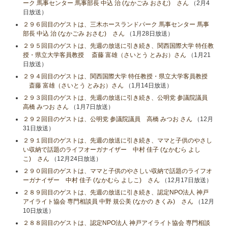
ーク 馬事センター 馬事部長 中込 治 (なかごみ おさむ) さん
（2月4
日放送）
２９６回目のゲストは、三木ホースランドパーク 馬事センター 馬事
部長 中込 治 (なかごみ おさむ) さん
（1月28日放送）
２９５回目のゲストは、先週の放送に引き続き、関西国際大学 特任教
授・県立大学客員教授 斎藤 富雄（さいとう とみお）さん
（1月21
日放送）
２９４回目のゲストは、関西国際大学 特任教授・県立大学客員教授
斎藤 富雄（さいとう とみお）さん
（1月14日放送）
２９３回目のゲストは、先週の放送に引き続き、公明党 参議院議員
高橋 みつお さん
（1月7日放送）
２９２回目のゲストは、公明党 参議院議員 高橋 みつお さん
（12月
31日放送）
２９１回目のゲストは、先週の放送に引き続き、ママと子供のやさし
い収納で話題のライフオーガナイザー 中村 佳子 (なかむら よし
こ) さん
（12月24日放送）
２９０回目のゲストは、ママと子供のやさしい収納で話題のライフオ
ーガナイザー 中村 佳子 (なかむら よしこ) さん
（12月17日放送）
２８９回目のゲストは、先週の放送に引き続き、認定NPO法人 神戸
アイライト協会 専門相談員 中野 規公美 (なかの きくみ) さん
（12月
10日放送）
２８８回目のゲストは、認定NPO法人 神戸アイライト協会 専門相談