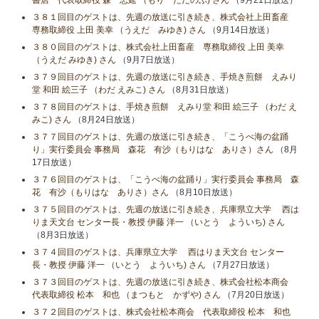
書店 代表取締役 森 忠延 （もり ただのぶ) さん
（9月21日放送）
３８１回目のゲストは、先週の放送に引き続き、株式会社上田畜産
専務取締役 上田 美幸 （うえだ みゆき) さん
（9月14日放送）
３８０回目のゲストは、株式会社上田畜産 専務取締役 上田 美幸
（うえだ みゆき) さん
（9月7日放送）
３７９回目のゲストは、先週の放送に引き続き、手焼き煎餅 えみり
堂 和田 絵三子 （わだ えみこ) さん
（8月31日放送）
３７８回目のゲストは、手焼き煎餅 えみり堂 和田 絵三子 （わだ え
みこ) さん
（8月24日放送）
３７７回目のゲストは、先週の放送に引き続き、「こうべ海の盆踊
り」実行委員会 事務局 森花 有沙（もりはな ありさ）さん
（8月
17日放送）
３７６回目のゲストは、「こうべ海の盆踊り」実行委員会 事務局 森
花 有沙（もりはな ありさ）さん
（8月10日放送）
３７５回目のゲストは、先週の放送に引き続き、兵庫県立大学 西は
りま天文台 センター長・教授 伊藤 洋一 （いとう よういち) さん
（8月3日放送）
３７４回目のゲストは、兵庫県立大学 西はりま天文台 センター
長・教授 伊藤 洋一 （いとう よういち) さん
（7月27日放送）
３７３回目のゲストは、先週の放送に引き続き、株式会社松本商会
代表取締役 松本 和也 （まつもと かずや) さん
（7月20日放送）
３７２回目のゲストは、株式会社松本商会 代表取締役 松本 和也