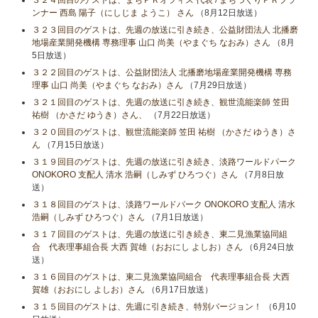
３２４回目のゲストは、まちＰＲオフィス 代表 / まちづくりＰＲプラ
ンナー 西島 陽子（にしじま ようこ） さん
（8月12日放送）
３２３回目のゲストは、先週の放送に引き続き、公益財団法人 北播磨
地場産業開発機構 専務理事 山口 尚美（やまぐち なおみ）さん
（8月
5日放送）
３２２回目のゲストは、公益財団法人 北播磨地場産業開発機構 専務
理事 山口 尚美（やまぐち なおみ）さん
（7月29日放送）
３２１回目のゲストは、先週の放送に引き続き、観世流能楽師 笠田
祐樹 （かさだ ゆうき）さん、
（7月22日放送）
３２０回目のゲストは、観世流能楽師 笠田 祐樹 （かさだ ゆうき）さ
ん
（7月15日放送）
３１９回目のゲストは、先週の放送に引き続き、淡路ワールドパーク
ONOKORO 支配人 清水 浩嗣（しみず ひろつぐ）さん
（7月8日放
送）
３１８回目のゲストは、淡路ワールドパーク ONOKORO 支配人 清水
浩嗣（しみず ひろつぐ）さん
（7月1日放送）
３１７回目のゲストは、先週の放送に引き続き、東二見漁業協同組
合 代表理事組合長 大西 賀雄（おおにし よしお）さん
（6月24日放
送）
３１６回目のゲストは、東二見漁業協同組合 代表理事組合長 大西
賀雄（おおにし よしお）さん
（6月17日放送）
３１５回目のゲストは、先週に引き続き、特別バージョン！
（6月10