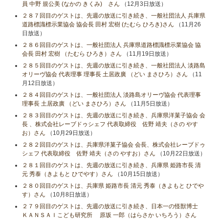
員 中野 規公美 (なかの きくみ) さん
（12月3日放送）
２８７回目のゲストは、先週の放送に引き続き、一般社団法人 兵庫県
道路標識標示業協会 協会長 田村 宏樹 (たむら ひろき)さん
（11月26
日放送）
２８６回目のゲストは、一般社団法人 兵庫県道路標識標示業協会 協
会長 田村 宏樹 （たむら ひろき）さん
（11月19日放送）
２８５回目のゲストは、先週の放送に引き続き、一般社団法人 淡路島
オリーヴ協会 代表理事 理事長 土居政廣 （どい まさひろ）さん
（11
月12日放送）
２８４回目のゲストは、一般社団法人 淡路島オリーヴ協会 代表理事
理事長 土居政廣 （どい まさひろ）さん
（11月5日放送）
２８３回目のゲストは、先週の放送に引き続き、兵庫県洋菓子協会 会
長 、株式会社レーブドゥシェフ 代表取締役 佐野 靖夫（さの やす
お）さん
（10月29日放送）
２８２回目のゲストは、兵庫県洋菓子協会 会長、株式会社レーブドゥ
シェフ 代表取締役 佐野 靖夫（さの やすお）さん
（10月22日放送）
２８１回目のゲストは、先週の放送に引き続き、兵庫県 姫路市長 清
元 秀泰（きよもと ひでやす）さん
（10月15日放送）
２８０回目のゲストは、兵庫県 姫路市長 清元 秀泰（きよもと ひでや
す）さん
（10月8日放送）
２７９回目のゲストは、先週の放送に引き続き、日本一の怪獣博士
ＫＡＮＳＡＩこども研究所 原坂 一郎（はらさか いちろう）さん