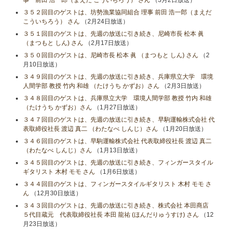
事 前田 浩一郎（まえだ こういちろう） さん
（3月2日放送）
３５２回目のゲストは、坊勢漁業協同組合 理事 前田 浩一郎（まえだ
こういちろう） さん
（2月24日放送）
３５１回目のゲストは、先週の放送に引き続き、尼崎市長 松本 眞
（まつもと しん) さん
（2月17日放送）
３５０回目のゲストは、尼崎市長 松本 眞 （まつもと しん) さん
（2
月10日放送）
３４９回目のゲストは、先週の放送に引き続き、兵庫県立大学 環境
人間学部 教授 竹内 和雄 （たけうち かずお）さん
（2月3日放送）
３４８回目のゲストは、兵庫県立大学 環境人間学部 教授 竹内 和雄
（たけうち かずお）さん
（1月27日放送）
３４７回目のゲストは、先週の放送に引き続き、早駒運輸株式会社 代
表取締役社長 渡辺 真二 （わたなべ しんじ）さん
（1月20日放送）
３４６回目のゲストは、早駒運輸株式会社 代表取締役社長 渡辺 真二
（わたなべ しんじ）さん
（1月13日放送）
３４５回目のゲストは、先週の放送に引き続き、フィンガースタイル
ギタリスト 木村 モモ さん
（1月6日放送）
３４４回目のゲストは、フィンガースタイルギタリスト 木村 モモ さ
ん
（12月30日放送）
３４３回目のゲストは、先週の放送に引き続き、株式会社 本田商店
５代目蔵元 代表取締役社長 本田 龍祐 (ほんだりゅうすけ) さん
（12
月23日放送）