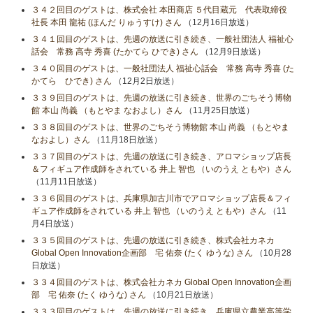
３４２回目のゲストは、株式会社 本田商店 ５代目蔵元 代表取締役
社長 本田 龍祐 (ほんだ りゅうすけ) さん
（12月16日放送）
３４１回目のゲストは、先週の放送に引き続き、一般社団法人 福祉心
話会 常務 高寺 秀喜 (たかてら ひでき) さん
（12月9日放送）
３４０回目のゲストは、一般社団法人 福祉心話会 常務 高寺 秀喜 (た
かてら ひでき) さん
（12月2日放送）
３３９回目のゲストは、先週の放送に引き続き、世界のごちそう博物
館 本山 尚義 （もとやま なおよし）さん
（11月25日放送）
３３８回目のゲストは、世界のごちそう博物館 本山 尚義 （もとやま
なおよし）さん
（11月18日放送）
３３７回目のゲストは、先週の放送に引き続き、アロマショップ店長
＆フィギュア作成師をされている 井上 智也 （いのうえ ともや）さん
（11月11日放送）
３３６回目のゲストは、兵庫県加古川市でアロマショップ店長＆フィ
ギュア作成師をされている 井上 智也 （いのうえ ともや）さん
（11
月4日放送）
３３５回目のゲストは、先週の放送に引き続き、株式会社カネカ
Global Open Innovation企画部 宅 佑奈 (たく ゆうな) さん
（10月28
日放送）
３３４回目のゲストは、株式会社カネカ Global Open Innovation企画
部 宅 佑奈 (たく ゆうな) さん
（10月21日放送）
３３３回目のゲストは、先週の放送に引き続き、兵庫県立農業高等学