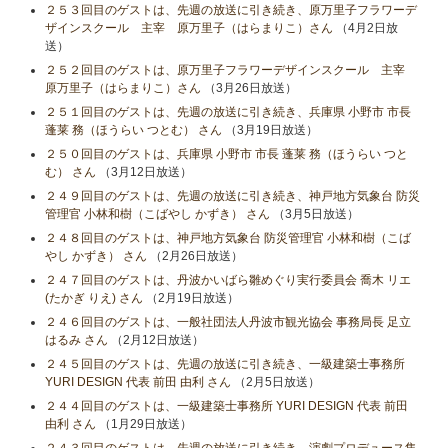
２５３回目のゲストは、先週の放送に引き続き、原万里子フラワーデ
ザインスクール 主宰 原万里子（はらまりこ）さん
（4月2日放
送）
２５２回目のゲストは、原万里子フラワーデザインスクール 主宰
原万里子（はらまりこ）さん
（3月26日放送）
２５１回目のゲストは、先週の放送に引き続き、兵庫県 小野市 市長
蓬莱 務（ほうらい つとむ） さん
（3月19日放送）
２５０回目のゲストは、兵庫県 小野市 市長 蓬莱 務（ほうらい つと
む） さん
（3月12日放送）
２４９回目のゲストは、先週の放送に引き続き、神戸地方気象台 防災
管理官 小林和樹（こばやし かずき） さん
（3月5日放送）
２４８回目のゲストは、神戸地方気象台 防災管理官 小林和樹（こば
やし かずき） さん
（2月26日放送）
２４７回目のゲストは、丹波かいばら雛めぐり実行委員会 喬木 リエ
(たかぎ りえ) さん
（2月19日放送）
２４６回目のゲストは、一般社団法人丹波市観光協会 事務局長 足立
はるみ さん
（2月12日放送）
２４５回目のゲストは、先週の放送に引き続き、一級建築士事務所
YURI DESIGN 代表 前田 由利 さん
（2月5日放送）
２４４回目のゲストは、一級建築士事務所 YURI DESIGN 代表 前田
由利 さん
（1月29日放送）