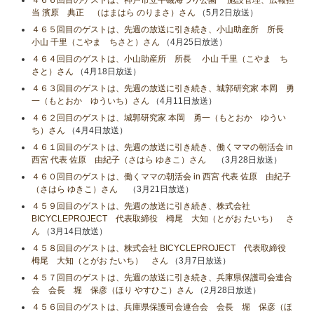
４６６回目のゲストは、神戸市立平磯海づり公園 施設管理、広報担
当 濱原 典正 （はまはら のりまさ）さん
（5月2日放送）
４６５回目のゲストは、先週の放送に引き続き、小山助産所 所長
小山​ 千里（こやま ちさと）さん
（4月25日放送）
４６４回目のゲストは、小山助産所 所長 小山​ 千里（こやま ち
さと）さん
（4月18日放送）
４６３回目のゲストは、先週の放送に引き続き、城郭研究家 本岡 勇
一（もとおか ゆういち）さん
（4月11日放送）
４６２回目のゲストは、城郭研究家 本岡 勇一（もとおか ゆうい
ち）さん
（4月4日放送）
４６１回目のゲストは、先週の放送に引き続き、働くママの朝活会 in
西宮 代表 佐原 由紀子（さはら ゆきこ）さん
（3月28日放送）
４６０回目のゲストは、働くママの朝活会 in 西宮 代表 佐原 由紀子
（さはら ゆきこ）さん
（3月21日放送）
４５９回目のゲストは、先週の放送に引き続き、株式会社
BICYCLEPROJECT 代表取締役 栂尾 大知（とがお たいち） さ
ん
（3月14日放送）
４５８回目のゲストは、株式会社 BICYCLEPROJECT 代表取締役
栂尾 大知（とがお たいち） さん
（3月7日放送）
４５７回目のゲストは、先週の放送に引き続き、兵庫県保護司会連合
会 会長 堀 保彦（ほり やすひこ）さん
（2月28日放送）
４５６回目のゲストは、兵庫県保護司会連合会 会長 堀 保彦（ほ