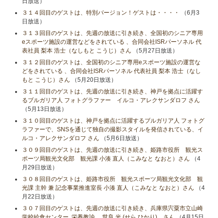
日放送）
３１４回目のゲストは、特別バージョン！ゲストは・・・・
（6月3
日放送）
３１３回目のゲストは、先週の放送に引き続き、全国初のシニア専用
eスポーツ施設の運営などをされている 、合同会社ISRパーソネル 代
表社員 梨本 浩士（なしもと こうじ）さん
（5月27日放送）
３１２回目のゲストは、全国初のシニア専用eスポーツ施設の運営な
どをされている 、合同会社ISRパーソネル 代表社員 梨本 浩士（なし
もと こうじ）さん
（5月20日放送）
３１１回目のゲストは、先週の放送に引き続き、神戸を拠点に活躍す
るブルガリア人 フォトグラファー イルコ・アレクサンダロフ さん
（5月13日放送）
３１０回目のゲストは、神戸を拠点に活躍するブルガリア人 フォトグ
ラファーで、SNSを通じて独自の撮影スタイルを発信されている、イ
ルコ・アレクサンダロフ さん
（5月6日放送）
３０９回目のゲストは、先週の放送に引き続き、姫路市役所 観光ス
ポーツ局観光文化部 観光課 小湊 直人（こみなと なおと）さん
（4
月29日放送）
３０８回目のゲストは、姫路市役所 観光スポーツ局観光文化部 観
光課 主幹 兼 記念事業推進室長 小湊 直人（こみなと なおと）さん
（4
月22日放送）
３０７回目のゲストは、先週の放送に引き続き、兵庫県宍粟市立山崎
学校給食センター 栄養教諭 世良 光 (せら ひかり) さん
（4月15日