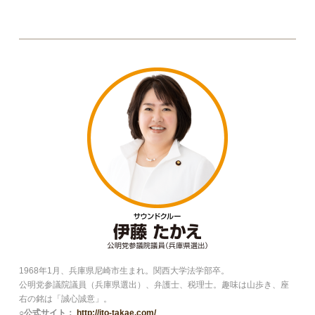
1968年1月、兵庫県尼崎市生まれ。関西大学法学部卒。
公明党参議院議員（兵庫県選出）、弁護士、税理士。趣味は山歩き、座
右の銘は「誠心誠意」。
○公式サイト：
http://ito-takae.com/