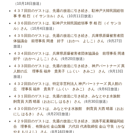
（10月18日放送）
４３７回目のゲストは、先週の放送に引き続き、駐神戸大韓民国総領
事 李 相 烈 （イ サンヨル）さん
（10月11日放送）
４３６回目のゲストは、駐神戸大韓民国総領事 李 相 烈 （イ サンヨ
ル）さん
（10月4日放送）
４３５回目のゲストは、先週の放送に引き続き、兵庫県原爆被害者団
体協議会 前理事長 岡邊 好子 （おかべ よしこ）さん
（9月27日
放送）
４３４回目のゲストは、兵庫県原爆被害者団体協議会 前理事長 岡邊
好子 （おかべ よしこ）さん
（9月20日放送）
４３３回目のゲストは、先週の放送に引き続き、神戸パートナーズ 異
人館の丘 理事長 福井 貴美子（ふくい きみこ) さん
（9月13日
放送）
４３２回目のゲストは、特定非営利法人 神戸パートナーズ 異人館の
丘 理事長 福井 貴美子（ふくい きみこ) さん
（9月6日放送）
４３１回目のゲストは、先週の放送に引き続き、みなとやま水族館
飼育員 大西 晴基（おおにし はるき） さん
（8月30日放送）
４３０回目のゲストは、 みなとやま水族館 飼育員 大西 晴基（おお
にし はるき） さん
（8月23日放送）
４２９回目のゲストは、先週の放送に引き続き、淡路手延素麺協同組
合 理事長 、有限会社 金山製麺 六代目 代表取締役 金山 守良（かな
やま もりよし) さん
（8月16日放送）