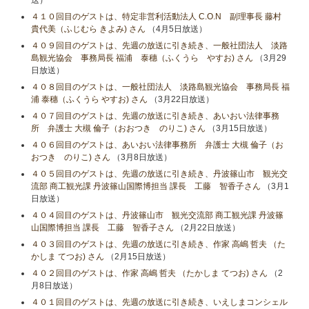
送）
４１０回目のゲストは、特定非営利活動法人 C.O.N 副理事長 藤村
貴代美（ふじむら きよみ) さん
（4月5日放送）
４０９回目のゲストは、先週の放送に引き続き、一般社団法人 淡路
島観光協会 事務局長 福浦 泰穗（ふくうら やすお) さん
（3月29
日放送）
４０８回目のゲストは、一般社団法人 淡路島観光協会 事務局長 福
浦 泰穗（ふくうら やすお) さん
（3月22日放送）
４０７回目のゲストは、先週の放送に引き続き、あいおい法律事務
所 弁護士 大槻 倫子（おおつき のりこ) さん
（3月15日放送）
４０６回目のゲストは、あいおい法律事務所 弁護士 大槻 倫子（お
おつき のりこ) さん
（3月8日放送）
４０５回目のゲストは、先週の放送に引き続き、丹波篠山市 観光交
流部 商工観光課 丹波篠山国際博担当 課長 工藤 智香子さん
（3月1
日放送）
４０４回目のゲストは、丹波篠山市 観光交流部 商工観光課 丹波篠
山国際博担当 課長 工藤 智香子さん
（2月22日放送）
４０３回目のゲストは、先週の放送に引き続き、作家 高嶋 哲夫 （た
かしま てつお) さん
（2月15日放送）
４０２回目のゲストは、作家 高嶋 哲夫 （たかしま てつお) さん
（2
月8日放送）
４０１回目のゲストは、先週の放送に引き続き、いえしまコンシェル