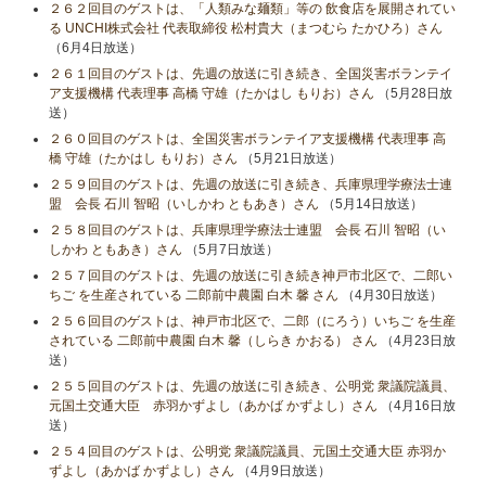
２６２回目のゲストは、「人類みな麺類」等の 飲食店を展開されてい
る UNCHI株式会社 代表取締役 松村貴大（まつむら たかひろ）さん
（6月4日放送）
２６１回目のゲストは、先週の放送に引き続き、全国災害ボランテイ
ア支援機構 代表理事 高橋 守雄（たかはし もりお）さん
（5月28日放
送）
２６０回目のゲストは、全国災害ボランテイア支援機構 代表理事 高
橋 守雄（たかはし もりお）さん
（5月21日放送）
２５９回目のゲストは、先週の放送に引き続き、兵庫県理学療法士連
盟 会長 石川 智昭（いしかわ ともあき）さん
（5月14日放送）
２５８回目のゲストは、兵庫県理学療法士連盟 会長 石川 智昭（い
しかわ ともあき）さん
（5月7日放送）
２５７回目のゲストは、先週の放送に引き続き神戸市北区で、二郎い
ちご を生産されている 二郎前中農園 白木 馨 さん
（4月30日放送）
２５６回目のゲストは、神戸市北区で、二郎（にろう）いちご を生産
されている 二郎前中農園 白木 馨（しらき かおる） さん
（4月23日放
送）
２５５回目のゲストは、先週の放送に引き続き、公明党 衆議院議員、
元国土交通大臣 赤羽かずよし（あかば かずよし）さん
（4月16日放
送）
２５４回目のゲストは、公明党 衆議院議員、元国土交通大臣 赤羽か
ずよし（あかば かずよし）さん
（4月9日放送）