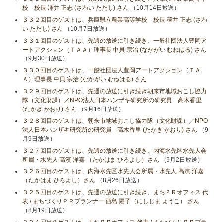
校 校長 澤井 正志 (さわい ただし) さん
（10月14日放送）
３３２回目のゲストは、兵庫県立農業高等学校 校長 澤井 正志 (さわ
い ただし) さん
（10月7日放送）
３３１回目のゲストは、先週の放送に引き続き、一般社団法人豊岡ア
ートアクション（ＴＡＡ）理事長 中貝 宗治 (なかがい むねはる) さん
（9月30日放送）
３３０回目のゲストは、一般社団法人豊岡アートアクション（ＴＡ
Ａ）理事長 中貝 宗治 (なかがい むねはる) さん
３２９回目のゲストは、先週の放送に引き続き朝来市地域おこし協力
隊（文化財課）／NPO法人日本ハンザキ研究所の研究員 高木香里
(たかぎ かおり) さん
（9月16日放送）
３２８回目のゲストは、朝来市地域おこし協力隊（文化財課）／NPO
法人日本ハンザキ研究所の研究員 高木香里 (たかぎ かおり) さん
（9
月9日放送）
３２７回目のゲストは、先週の放送に引き続き、内海水先区水先人会
所属・水先人 高濱 洋嘉 （たかはま ひろよし）さん
（9月2日放送）
３２６回目のゲストは、内海水先区水先人会所属・水先人 高濱 洋嘉
（たかはま ひろよし）さん
（8月26日放送）
３２５回目のゲストは、先週の放送に引き続き、まちＰＲオフィス 代
表 / まちづくりＰＲプランナー 西島 陽子（にしじま ようこ） さん
（8月19日放送）