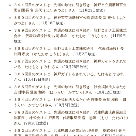
３９１回目のゲストは、先週の放送に引き続き、神戸市立須磨離宮公
園 副園長 畠 充代（はた みつよ）さん
（11月23日放送）
３９０回目のゲストは、神戸市立須磨離宮公園 副園長 畠 充代（はた
みつよ）さん
（11月16日放送）
３８９回目のゲストは、先週の放送に引き続き、龍野コルク工業株式
会社 代表取締役社長 片岡 孝次 （かたおか こうじ) さん
（11月9日
放送）
３８８回目のゲストは、龍野コルク工業株式会社 代表取締役社長
片岡 孝次 （かたおか こうじ) さん
（11月2日放送）
３８７回目のゲストは、先週の放送に引き続き、神戸ガイドをされて
いる、たけもと すみれ さん
（10月26日放送）
３８６回目のゲストは、神戸ガイドをされている、たけもと すみれ
さん
（10月19日放送）
３８５回目のゲストは、先週の放送に引き続き、社会福祉法人ゆたか
会 理事長 蓬莱 和裕 （ほうらい かずひろ) さん
（10月12日放送）
３８４回目のゲストは、社会福祉法人ゆたか会 理事長 蓬莱 和裕 （ほ
うらい かずひろ) さん
（10月5日放送）
３８３回目のゲストは、先週の放送に引き続き、兵庫県書店商業組合
理事長 、株式会社 井戸書店 代表取締役 森 忠延 （もり ただのぶ)
さん
（9月28日放送）
３８２回目のゲストは、兵庫県書店商業組合 理事長 、株式会社 井戸