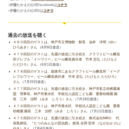
○伊藤たかえの公式Facebookは
コチラ
○伊藤たかえの公式Xは
コチラ
過去の放送を聴く
４８０回目のゲストは、神戸市立博物館 館長 油井 洋明（ゆい
ひろあき）さん
（8月8日放送）
４７９回目のゲストは、先週の放送に引き続き、クラフトビール醸造
所グレブル「イーワリー」ビール醸造責任者 竹本 忠弘（たけもと
ただひろ）さん
（8月1日放送）
４７８回目のゲストは、姫路市にあるクラフトビール醸造所「イーグ
レブルワリー」ビール醸造責任者 竹本 忠弘（たけもと ただひろ）
さん
（7月25日放送）
４７７回目のゲストは、先週の放送に引き続き、神戸市私立幼稚園連
盟 理事長、神戸市垂水区 学校法人認定こども園 愛垂幼稚園 園
長 三木 治郎 （みき じろう）さん
（7月18日放送）
４７６回目のゲストは、神戸市垂水区 学校法人認定こども園 愛垂
幼稚園 園長 三木 治郎 （みき じろう）さん
（7月11日放送）
４７５回目のゲストは、先週の放送に引き続き、株式会社MIKU 代
表取締役、『たつのみんなの昆虫館』 館長 永岡 宣幸 （ながおか のぶ
ゆき）さん
（7月4日放送）