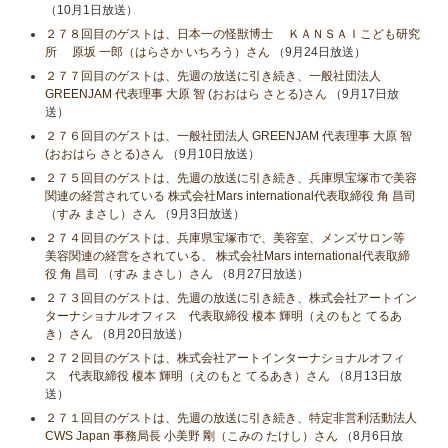
（10月1日放送）
２７８回目のゲストは、日本一の怪獣博士 ＫＡＮＳＡＩこども研究
所 原坂 一郎（はらさか いちろう）さん
（9月24日放送）
２７７回目のゲストは、先週の放送に引き続き、一般社団法人
GREENJAM 代表理事 大原 智 (おおはら さとる)さん
（9月17日放
送）
２７６回目のゲストは、一般社団法人 GREENJAM 代表理事 大原 智
(おおはら さとる)さん
（9月10日放送）
２７５回目のゲストは、先週の放送に引き続き、兵庫県宝塚市で美容
関連の経営されている 株式会社Mars international代表取締役 角 昌司
（すみ まさし）さん
（9月3日放送）
２７４回目のゲストは、兵庫県宝塚市で、美容室、メンズサロン等
美容関連の経営をされている、 株式会社Mars international代表取締
役 角 昌司 （すみ まさし）さん
（8月27日放送）
２７３回目のゲストは、先週の放送に引き続き、株式会社アートイン
ターナショナルオフィス 代表取締役 榎本 輝明（えのもと てるあ
き）さん
（8月20日放送）
２７２回目のゲストは、株式会社アートインターナショナルオフィ
ス 代表取締役 榎本 輝明（えのもと てるあき）さん
（8月13日放
送）
２７１回目のゲストは、先週の放送に引き続き、特定非営利活動法人
CWS Japan 事務局長 小美野 剛（こみの たけし）さん
（8月6日放