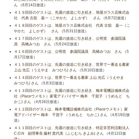
ん
（6月14日放送）
４１９回目のゲストは、先週の放送に引き続き、旭屋ガラス店株式会
社 代表 古舘 嘉一（こやかた よしかず） さん
（6月7日放送）
４１８回目のゲストは、旭屋ガラス店株式会社 代表 古舘 嘉一（こ
やかた よしかず） さん
（5月31日放送）
４１７回目のゲストは、先週の放送に引き続き、公明党 参議院議
員 高橋みつお さん
（5月24日放送）
４１６回目のゲストは、公明党 参議院議員 高橋みつお さん
（5
月17日放送）
４１５回目のゲストは、先週の放送に引き続き、世界で一番走る書家
上山 光広（うえやま みつひろ) さん
（5月10日放送）
４１４回目のゲストは、世界で一番走る書家 上山 光広（うえやま
みつひろ) さん
（5月3日放送）
４１３回目のゲストは、先週の放送に引き続き、梅本電機設備株式会
社（Placeウメモト）家電アドバイザー 梅本 千賀子 （うめもと ち
かこ) さん
（4月26日放送）
４１２回目のゲストは、梅本電機設備株式会社（Placeウメモト）家
電アドバイザー 梅本 千賀子 （うめもと ちかこ) さん
（4月19日放
送）
４１１回目のゲストは、先週の放送に引き続き、特定非営利活動法人
C.O.N 副理事長 藤村 貴代美（ふじむら きよみ) さん
（4月12日放