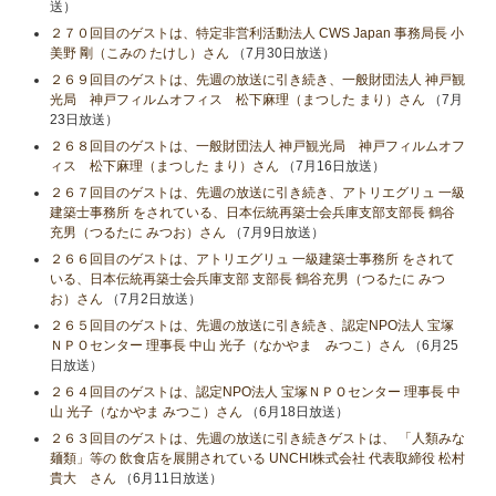
送）
２７０回目のゲストは、特定非営利活動法人 CWS Japan 事務局長 小
美野 剛（こみの たけし）さん
（7月30日放送）
２６９回目のゲストは、先週の放送に引き続き、一般財団法人 神戸観
光局 神戸フィルムオフィス 松下麻理（まつした まり）さん
（7月
23日放送）
２６８回目のゲストは、一般財団法人 神戸観光局 神戸フィルムオフ
ィス 松下麻理（まつした まり）さん
（7月16日放送）
２６７回目のゲストは、先週の放送に引き続き、アトリエグリュ 一級
建築士事務所 をされている、日本伝統再築士会兵庫支部支部長 鶴谷
充男（つるたに みつお）さん
（7月9日放送）
２６６回目のゲストは、アトリエグリュ 一級建築士事務所 をされて
いる、日本伝統再築士会兵庫支部 支部長 鶴谷充男（つるたに みつ
お）さん
（7月2日放送）
２６５回目のゲストは、先週の放送に引き続き、認定NPO法人 宝塚
ＮＰＯセンター 理事長 中山 光子（なかやま みつこ）さん
（6月25
日放送）
２６４回目のゲストは、認定NPO法人 宝塚ＮＰＯセンター 理事長 中
山 光子（なかやま みつこ）さん
（6月18日放送）
２６３回目のゲストは、先週の放送に引き続きゲストは、 「人類みな
麺類」等の 飲食店を展開されている UNCHI株式会社 代表取締役 松村
貴大 さん
（6月11日放送）