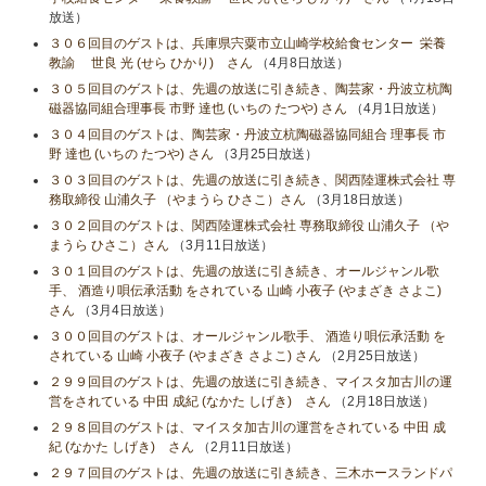
放送）
３０６回目のゲストは、兵庫県宍粟市立山崎学校給食センター 栄養
教諭 世良 光 (せら ひかり) さん
（4月8日放送）
３０５回目のゲストは、先週の放送に引き続き、陶芸家・丹波立杭陶
磁器協同組合理事長 市野 達也 (いちの たつや) さん
（4月1日放送）
３０４回目のゲストは、陶芸家・丹波立杭陶磁器協同組合 理事長 市
野 達也 (いちの たつや) さん
（3月25日放送）
３０３回目のゲストは、先週の放送に引き続き、関西陸運株式会社 専
務取締役 山浦久子 （やまうら ひさこ）さん
（3月18日放送）
３０２回目のゲストは、関西陸運株式会社 専務取締役 山浦久子 （や
まうら ひさこ）さん
（3月11日放送）
３０１回目のゲストは、先週の放送に引き続き、オールジャンル歌
手、 酒造り唄伝承活動 をされている 山崎 小夜子 (やまざき さよこ)
さん
（3月4日放送）
３００回目のゲストは、オールジャンル歌手、 酒造り唄伝承活動 を
されている 山崎 小夜子 (やまざき さよこ) さん
（2月25日放送）
２９９回目のゲストは、先週の放送に引き続き、マイスタ加古川の運
営をされている 中田 成紀 (なかた しげき) さん
（2月18日放送）
２９８回目のゲストは、マイスタ加古川の運営をされている 中田 成
紀 (なかた しげき) さん
（2月11日放送）
２９７回目のゲストは、先週の放送に引き続き、三木ホースランドパ