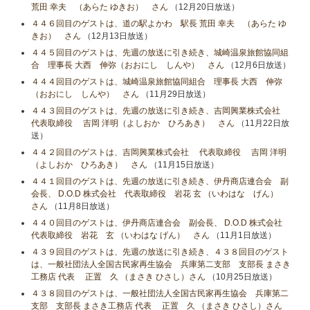
荒田 幸夫 （あらた ゆきお） さん
（12月20日放送）
４４６回目のゲストは、道の駅よかわ 駅長 荒田 幸夫 （あらた ゆ
きお） さん
（12月13日放送）
４４５回目のゲストは、先週の放送に引き続き、城崎温泉旅館協同組
合 理事長 大西 伸弥（おおにし しんや） さん
（12月6日放送）
４４４回目のゲストは、城崎温泉旅館協同組合 理事長 大西 伸弥
（おおにし しんや） さん
（11月29日放送）
４４３回目のゲストは、先週の放送に引き続き、吉岡興業株式会社
代表取締役 吉岡 洋明（よしおか ひろあき） さん
（11月22日放
送）
４４２回目のゲストは、吉岡興業株式会社 代表取締役 吉岡 洋明
（よしおか ひろあき） さん
（11月15日放送）
４４１回目のゲストは、先週の放送に引き続き、伊丹商店連合会 副
会長、 D.O.D 株式会社 代表取締役 岩花 玄 （いわはな げん）
さん
（11月8日放送）
４４０回目のゲストは、伊丹商店連合会 副会長、 D.O.D 株式会社
代表取締役 岩花 玄 （いわはな げん） さん
（11月1日放送）
４３９回目のゲストは、先週の放送に引き続き、４３８回目のゲスト
は、一般社団法人全国古民家再生協会 兵庫第二支部 支部長 まさき
工務店 代表 正置 久 （まさき ひさし）さん
（10月25日放送）
４３８回目のゲストは、一般社団法人全国古民家再生協会 兵庫第二
支部 支部長 まさき工務店 代表 正置 久 （まさき ひさし）さん