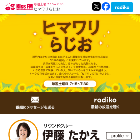
毎週土曜 7:15～7:30
ヒマワリらじお