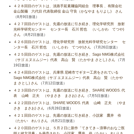
４２８回目のゲストは、淡路手延素麺協同組合 理事長 、有限会社
金山製麺 六代目 代表取締役 金山 守良（かなやま もりよし) さん
（8月9日放送）
４２７回目のゲストは、先週の放送に引き続き、理化学研究所 放射
光科学研究センター センター長 石川 哲也 （いしかわ てつや)
さん
（8月2日放送）
４２６回目のゲストは、理化学研究所 放射光科学研究センター セ
ンター長 石川 哲也 （いしかわ てつや)さん
（7月26日放送）
４２５回目のゲストは、先週の放送に引き続き、Sago NMG株式会社
（サゴ エヌエムジー）代表 高山 賢 （たかやま さとし) さん
（7月
19日放送）
４２４回目のゲストは、兵庫県 尼崎市でギター工房をされている
Sago NMG株式会社（サゴ エヌエムジー）代表 高山 賢 （たかや
ま さとし) さん
（7月12日放送）
４２３回目のゲストは、先週の放送に引き続き、SHARE WOODS. 代
表 山崎 正夫 （やまさき まさお) さん
（7月5日放送）
４２２回目のゲストは、SHARE WOODS. 代表 山崎 正夫 （やま
さき まさお) さん
（6月28日放送）
４２１回目のゲストは、先週の放送に引き続き、小説家 鷹井 伶
（たかい れい) さん
（6月21日放送）
４２０回目のゲストは、５月２日に新作「てきてき～浪華のおなご医
師と緒方洪庵」を発売された、小説家 鷹井 伶（たかい れい) さ