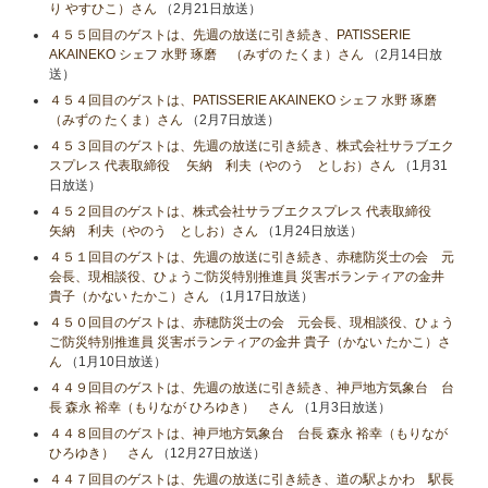
り やすひこ）さん
（2月21日放送）
４５５回目のゲストは、先週の放送に引き続き、PATISSERIE
AKAINEKO シェフ 水野 琢磨 （みずの たくま）さん
（2月14日放
送）
４５４回目のゲストは、PATISSERIE AKAINEKO シェフ 水野 琢磨
（みずの たくま）さん
（2月7日放送）
４５３回目のゲストは、先週の放送に引き続き、株式会社サラブエク
スプレス 代表取締役 矢納 利夫（やのう としお）さん
（1月31
日放送）
４５２回目のゲストは、株式会社サラブエクスプレス 代表取締役
矢納 利夫（やのう としお）さん
（1月24日放送）
４５１回目のゲストは、先週の放送に引き続き、赤穂防災士の会 元
会長、現相談役、ひょうご防災特別推進員 災害ボランティアの金井
貴子（かない たかこ）さん
（1月17日放送）
４５０回目のゲストは、赤穂防災士の会 元会長、現相談役、ひょう
ご防災特別推進員 災害ボランティアの金井 貴子（かない たかこ）さ
ん
（1月10日放送）
４４９回目のゲストは、先週の放送に引き続き、神戸地方気象台 台
長 森永 裕幸（もりなが ひろゆき） さん
（1月3日放送）
４４８回目のゲストは、神戸地方気象台 台長 森永 裕幸（もりなが
ひろゆき） さん
（12月27日放送）
４４７回目のゲストは、先週の放送に引き続き、道の駅よかわ 駅長