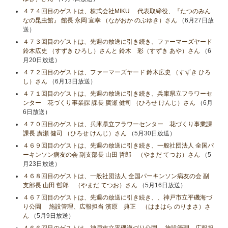
４７４回目のゲストは、株式会社MIKU 代表取締役、『たつのみん
なの昆虫館』 館長 永岡 宣幸 （ながおか のぶゆき）さん
（6月27日放
送）
４７３回目のゲストは、先週の放送に引き続き、ファーマーズヤード
鈴木広史 （すずき ひろし）さんと 鈴木 彩（すずき あや）さん
（6
月20日放送）
４７２回目のゲストは、ファーマーズヤード 鈴木広史 （すずき ひろ
し）さん
（6月13日放送）
４７１回目のゲストは、先週の放送に引き続き、兵庫県立フラワーセ
ンター 花づくり事業課 課長 廣瀬 健司 （ひろせ けんじ）さん
（6月
6日放送）
４７０回目のゲストは、兵庫県立フラワーセンター 花づくり事業課
課長 廣瀬 健司 （ひろせ けんじ）さん
（5月30日放送）
４６９回目のゲストは、先週の放送に引き続き、一般社団法人 全国パ
ーキンソン病友の会 副支部長 山田 哲郎 （やまだ てつお）さん
（5
月23日放送）
４６８回目のゲストは、一般社団法人 全国パーキンソン病友の会 副
支部長 山田 哲郎 （やまだ てつお）さん
（5月16日放送）
４６７回目のゲストは、先週の放送に引き続き、、神戸市立平磯海づ
り公園 施設管理、広報担当 濱原 典正 （はまはら のりまさ）さ
ん
（5月9日放送）