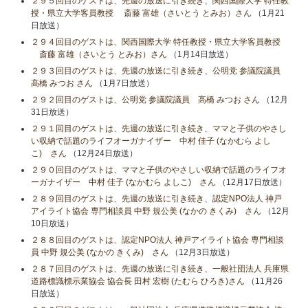
２９５回目のゲストは、先週の放送に引き続き、関西国際大学 特任教
授・県立大学客員教授 斎藤 富雄（さいとう とみお）さん
（1月21
日放送）
２９４回目のゲストは、関西国際大学 特任教授・県立大学客員教授
斎藤 富雄（さいとう とみお）さん
（1月14日放送）
２９３回目のゲストは、先週の放送に引き続き、公明党 参議院議員
高橋 みつお さん
（1月7日放送）
２９２回目のゲストは、公明党 参議院議員 高橋 みつお さん
（12月
31日放送）
２９１回目のゲストは、先週の放送に引き続き、ママと子供のやさし
い収納で話題のライフオーガナイザー 中村 佳子 (なかむら よし
こ) さん
（12月24日放送）
２９０回目のゲストは、ママと子供のやさしい収納で話題のライフオ
ーガナイザー 中村 佳子 (なかむら よしこ) さん
（12月17日放送）
２８９回目のゲストは、先週の放送に引き続き、認定NPO法人 神戸
アイライト協会 専門相談員 中野 規公美 (なかの きくみ) さん
（12月
10日放送）
２８８回目のゲストは、認定NPO法人 神戸アイライト協会 専門相談
員 中野 規公美 (なかの きくみ) さん
（12月3日放送）
２８７回目のゲストは、先週の放送に引き続き、一般社団法人 兵庫県
道路標識標示業協会 協会長 田村 宏樹 (たむら ひろき)さん
（11月26
日放送）