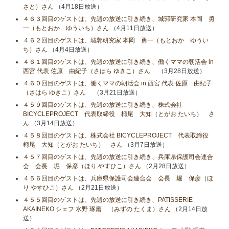
さと）さん
（4月18日放送）
４６３回目のゲストは、先週の放送に引き続き、城郭研究家 本岡 勇
一（もとおか ゆういち）さん
（4月11日放送）
４６２回目のゲストは、城郭研究家 本岡 勇一（もとおか ゆうい
ち）さん
（4月4日放送）
４６１回目のゲストは、先週の放送に引き続き、働くママの朝活会 in
西宮 代表 佐原 由紀子（さはら ゆきこ）さん
（3月28日放送）
４６０回目のゲストは、働くママの朝活会 in 西宮 代表 佐原 由紀子
（さはら ゆきこ）さん
（3月21日放送）
４５９回目のゲストは、先週の放送に引き続き、株式会社
BICYCLEPROJECT 代表取締役 栂尾 大知（とがお たいち） さ
ん
（3月14日放送）
４５８回目のゲストは、株式会社 BICYCLEPROJECT 代表取締役
栂尾 大知（とがお たいち） さん
（3月7日放送）
４５７回目のゲストは、先週の放送に引き続き、兵庫県保護司会連合
会 会長 堀 保彦（ほり やすひこ）さん
（2月28日放送）
４５６回目のゲストは、兵庫県保護司会連合会 会長 堀 保彦（ほ
り やすひこ）さん
（2月21日放送）
４５５回目のゲストは、先週の放送に引き続き、PATISSERIE
AKAINEKO シェフ 水野 琢磨 （みずの たくま）さん
（2月14日放
送）