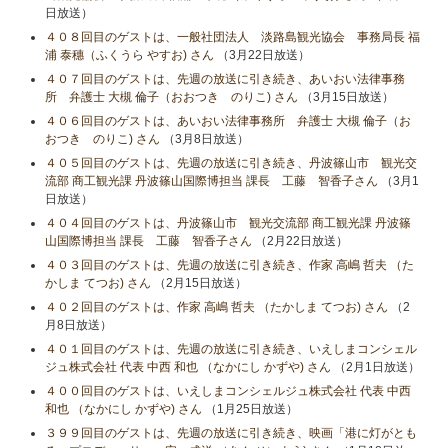
日放送）
４０８回目のゲストは、一般社団法人 淡路島観光協会 事務局長 福
浦 泰穗（ふくうら やすお) さん
（3月22日放送）
４０７回目のゲストは、先週の放送に引き続き、あいおい法律事務
所 弁護士 大槻 倫子（おおつき のりこ) さん
（3月15日放送）
４０６回目のゲストは、あいおい法律事務所 弁護士 大槻 倫子（お
おつき のりこ) さん
（3月8日放送）
４０５回目のゲストは、先週の放送に引き続き、丹波篠山市 観光交
流部 商工観光課 丹波篠山国際博担当 課長 工藤 智香子さん
（3月1
日放送）
４０４回目のゲストは、丹波篠山市 観光交流部 商工観光課 丹波篠
山国際博担当 課長 工藤 智香子さん
（2月22日放送）
４０３回目のゲストは、先週の放送に引き続き、作家 高嶋 哲夫 （た
かしま てつお) さん
（2月15日放送）
４０２回目のゲストは、作家 高嶋 哲夫 （たかしま てつお) さん
（2
月8日放送）
４０１回目のゲストは、先週の放送に引き続き、いえしまコンシェル
ジュ株式会社 代表 中西 和也 （なかにし かずや) さん
（2月1日放送）
４００回目のゲストは、いえしまコンシェルジュ株式会社 代表 中西
和也 （なかにし かずや) さん
（1月25日放送）
３９９回目のゲストは、先週の放送に引き続き、映画「港に灯がとも