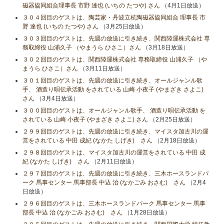
磁器協同組合理事長 市野 達也 (いちの たつや) さん
（4月1日放送）
３０４回目のゲストは、陶芸家・丹波立杭陶磁器協同組合 理事長 市
野 達也 (いちの たつや) さん
（3月25日放送）
３０３回目のゲストは、先週の放送に引き続き、関西陸運株式会社 専
務取締役 山浦久子 （やまうら ひさこ）さん
（3月18日放送）
３０２回目のゲストは、関西陸運株式会社 専務取締役 山浦久子 （や
まうら ひさこ）さん
（3月11日放送）
３０１回目のゲストは、先週の放送に引き続き、オールジャンル歌
手、 酒造り唄伝承活動 をされている 山崎 小夜子 (やまざき さよこ)
さん
（3月4日放送）
３００回目のゲストは、オールジャンル歌手、 酒造り唄伝承活動 を
されている 山崎 小夜子 (やまざき さよこ) さん
（2月25日放送）
２９９回目のゲストは、先週の放送に引き続き、マイスタ加古川の運
営をされている 中田 成紀 (なかた しげき) さん
（2月18日放送）
２９８回目のゲストは、マイスタ加古川の運営をされている 中田 成
紀 (なかた しげき) さん
（2月11日放送）
２９７回目のゲストは、先週の放送に引き続き、三木ホースランドパ
ーク 馬事センター 馬事部長 中込 治 (なかごみ おさむ) さん
（2月4
日放送）
２９６回目のゲストは、三木ホースランドパーク 馬事センター 馬事
部長 中込 治 (なかごみ おさむ) さん
（1月28日放送）