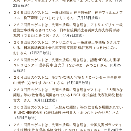
光局 神戸フィルムオフィス 松下麻理（まつした まり）さん
（7月
23日放送）
２６８回目のゲストは、一般財団法人 神戸観光局 神戸フィルムオフ
ィス 松下麻理（まつした まり）さん
（7月16日放送）
２６７回目のゲストは、先週の放送に引き続き、アトリエグリュ 一級
建築士事務所 をされている、日本伝統再築士会兵庫支部支部長 鶴谷
充男（つるたに みつお）さん
（7月9日放送）
２６６回目のゲストは、アトリエグリュ 一級建築士事務所 をされて
いる、日本伝統再築士会兵庫支部 支部長 鶴谷充男（つるたに みつ
お）さん
（7月2日放送）
２６５回目のゲストは、先週の放送に引き続き、認定NPO法人 宝塚
ＮＰＯセンター 理事長 中山 光子（なかやま みつこ）さん
（6月25
日放送）
２６４回目のゲストは、認定NPO法人 宝塚ＮＰＯセンター 理事長 中
山 光子（なかやま みつこ）さん
（6月18日放送）
２６３回目のゲストは、先週の放送に引き続きゲストは、 「人類みな
麺類」等の 飲食店を展開されている UNCHI株式会社 代表取締役 松村
貴大 さん
（6月11日放送）
２６２回目のゲストは、「人類みな麺類」等の 飲食店を展開されてい
る UNCHI株式会社 代表取締役 松村貴大（まつむら たかひろ）さん
（6月4日放送）
２６１回目のゲストは、先週の放送に引き続き、全国災害ボランテイ
ア支援機構 代表理事 高橋 守雄（たかはし もりお）さん
（5月28日放