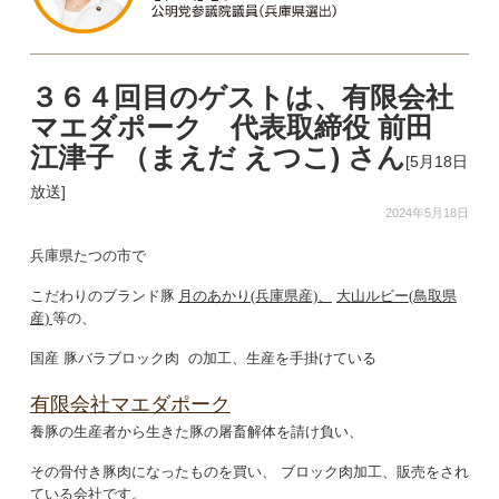
３６４回目のゲストは、有限会社
マエダポーク 代表取締役 前田
江津子 （まえだ えつこ) さん
[5月18日
放送]
2024年5月18日
兵庫県たつの市で
こだわりのブランド豚
月のあかり
(兵庫県産)、
大山ルビー
(鳥取県
産)
等の、
国産 豚バラブロック肉
の加工、生産を手掛けている
有限会社マエダポーク
養豚の生産者から生きた豚の屠畜解体を請け負い、
その骨付き豚肉になったものを買い、 ブロック肉加工、販売をされ
ている会社です。