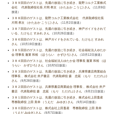
３８９回目のゲストは、先週の放送に引き続き、龍野コルク工業株式
会社 代表取締役社長 片岡 孝次 （かたおか こうじ) さん
（11月9日
放送）
３８８回目のゲストは、龍野コルク工業株式会社 代表取締役社長
片岡 孝次 （かたおか こうじ) さん
（11月2日放送）
３８７回目のゲストは、先週の放送に引き続き、神戸ガイドをされて
いる、たけもと すみれ さん
（10月26日放送）
３８６回目のゲストは、神戸ガイドをされている、たけもと すみれ
さん
（10月19日放送）
３８５回目のゲストは、先週の放送に引き続き、社会福祉法人ゆたか
会 理事長 蓬莱 和裕 （ほうらい かずひろ) さん
（10月12日放送）
３８４回目のゲストは、社会福祉法人ゆたか会 理事長 蓬莱 和裕 （ほ
うらい かずひろ) さん
（10月5日放送）
３８３回目のゲストは、先週の放送に引き続き、兵庫県書店商業組合
理事長 、株式会社 井戸書店 代表取締役 森 忠延 （もり ただのぶ)
さん
（9月28日放送）
３８２回目のゲストは、兵庫県書店商業組合 理事長 、株式会社 井戸
書店 代表取締役 森 忠延 （もり ただのぶ) さん
（9月21日放送）
３８１回目のゲストは、先週の放送に引き続き、株式会社上田畜産
専務取締役 上田 美幸 （うえだ みゆき) さん
（9月14日放送）
３８０回目のゲストは、株式会社上田畜産 専務取締役 上田 美幸
（うえだ みゆき) さん
（9月7日放送）