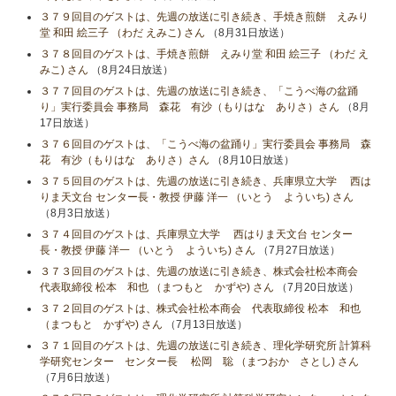
３７９回目のゲストは、先週の放送に引き続き、手焼き煎餅 えみり
堂 和田 絵三子 （わだ えみこ) さん
（8月31日放送）
３７８回目のゲストは、手焼き煎餅 えみり堂 和田 絵三子 （わだ え
みこ) さん
（8月24日放送）
３７７回目のゲストは、先週の放送に引き続き、「こうべ海の盆踊
り」実行委員会 事務局 森花 有沙（もりはな ありさ）さん
（8月
17日放送）
３７６回目のゲストは、「こうべ海の盆踊り」実行委員会 事務局 森
花 有沙（もりはな ありさ）さん
（8月10日放送）
３７５回目のゲストは、先週の放送に引き続き、兵庫県立大学 西は
りま天文台 センター長・教授 伊藤 洋一 （いとう よういち) さん
（8月3日放送）
３７４回目のゲストは、兵庫県立大学 西はりま天文台 センター
長・教授 伊藤 洋一 （いとう よういち) さん
（7月27日放送）
３７３回目のゲストは、先週の放送に引き続き、株式会社松本商会
代表取締役 松本 和也 （まつもと かずや) さん
（7月20日放送）
３７２回目のゲストは、株式会社松本商会 代表取締役 松本 和也
（まつもと かずや) さん
（7月13日放送）
３７１回目のゲストは、先週の放送に引き続き、理化学研究所 計算科
学研究センター センター長 松岡 聡 （まつおか さとし) さん
（7月6日放送）