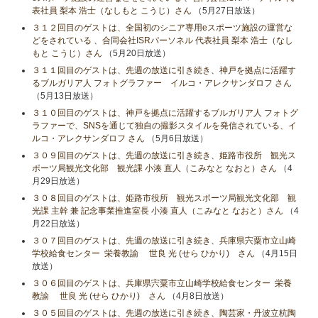
表社員 梨本 浩士（なしもと こうじ）さん
（5月27日放送）
３１２回目のゲストは、全国初のシニア専用eスポーツ施設の運営な
どをされている 、合同会社ISRパーソネル 代表社員 梨本 浩士（なし
もと こうじ）さん
（5月20日放送）
３１１回目のゲストは、先週の放送に引き続き、神戸を拠点に活躍す
るブルガリア人 フォトグラファー イルコ・アレクサンダロフ さん
（5月13日放送）
３１０回目のゲストは、神戸を拠点に活躍するブルガリア人 フォトグ
ラファーで、SNSを通じて独自の撮影スタイルを発信されている、イ
ルコ・アレクサンダロフ さん
（5月6日放送）
３０９回目のゲストは、先週の放送に引き続き、姫路市役所 観光ス
ポーツ局観光文化部 観光課 小湊 直人（こみなと なおと）さん
（4
月29日放送）
３０８回目のゲストは、姫路市役所 観光スポーツ局観光文化部 観
光課 主幹 兼 記念事業推進室長 小湊 直人（こみなと なおと）さん
（4
月22日放送）
３０７回目のゲストは、先週の放送に引き続き、兵庫県宍粟市立山崎
学校給食センター 栄養教諭 世良 光 (せら ひかり) さん
（4月15日
放送）
３０６回目のゲストは、兵庫県宍粟市立山崎学校給食センター 栄養
教諭 世良 光 (せら ひかり) さん
（4月8日放送）
３０５回目のゲストは、先週の放送に引き続き、陶芸家・丹波立杭陶