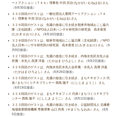
ートアクション（ＴＡＡ）理事長 中貝 宗治 (なかがい むねはる) さん
（9月30日放送）
３３０回目のゲストは、一般社団法人豊岡アートアクション（ＴＡ
Ａ）理事長 中貝 宗治 (なかがい むねはる) さん
３２９回目のゲストは、先週の放送に引き続き朝来市地域おこし協力
隊（文化財課）／NPO法人日本ハンザキ研究所の研究員 高木香里
(たかぎ かおり) さん
（9月16日放送）
３２８回目のゲストは、朝来市地域おこし協力隊（文化財課）／NPO
法人日本ハンザキ研究所の研究員 高木香里 (たかぎ かおり) さん
（9
月9日放送）
３２７回目のゲストは、先週の放送に引き続き、内海水先区水先人会
所属・水先人 高濱 洋嘉 （たかはま ひろよし）さん
（9月2日放送）
３２６回目のゲストは、内海水先区水先人会所属・水先人 高濱 洋嘉
（たかはま ひろよし）さん
（8月26日放送）
３２５回目のゲストは、先週の放送に引き続き、まちＰＲオフィス 代
表 / まちづくりＰＲプランナー 西島 陽子（にしじま ようこ） さん
（8月19日放送）
３２４回目のゲストは、まちＰＲオフィス 代表 / まちづくりＰＲプラ
ンナー 西島 陽子（にしじま ようこ） さん
（8月12日放送）
３２３回目のゲストは、先週の放送に引き続き、公益財団法人 北播磨
地場産業開発機構 専務理事 山口 尚美（やまぐち なおみ）さん
（8月
5日放送）