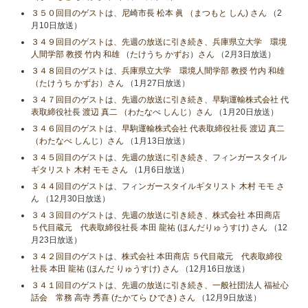
３５０回目のゲストは、尼崎市長 松本 眞 （まつもと しん) さん
（2
月10日放送）
３４９回目のゲストは、先週の放送に引き続き、兵庫県立大学 環境
人間学部 教授 竹内 和雄 （たけうち かずお）さん
（2月3日放送）
３４８回目のゲストは、兵庫県立大学 環境人間学部 教授 竹内 和雄
（たけうち かずお）さん
（1月27日放送）
３４７回目のゲストは、先週の放送に引き続き、早駒運輸株式会社 代
表取締役社長 渡辺 真二 （わたなべ しんじ）さん
（1月20日放送）
３４６回目のゲストは、早駒運輸株式会社 代表取締役社長 渡辺 真二
（わたなべ しんじ）さん
（1月13日放送）
３４５回目のゲストは、先週の放送に引き続き、フィンガースタイル
ギタリスト 木村 モモ さん
（1月6日放送）
３４４回目のゲストは、フィンガースタイルギタリスト 木村 モモ さ
ん
（12月30日放送）
３４３回目のゲストは、先週の放送に引き続き、株式会社 本田商店
５代目蔵元 代表取締役社長 本田 龍祐 (ほんだりゅうすけ) さん
（12
月23日放送）
３４２回目のゲストは、株式会社 本田商店 ５代目蔵元 代表取締役
社長 本田 龍祐 (ほんだ りゅうすけ) さん
（12月16日放送）
３４１回目のゲストは、先週の放送に引き続き、一般社団法人 福祉心
話会 常務 高寺 秀喜 (たかてら ひでき) さん
（12月9日放送）