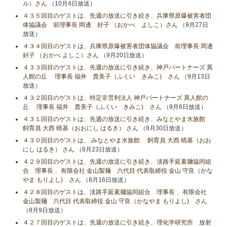
ル）さん
（10月4日放送）
４３５回目のゲストは、先週の放送に引き続き、兵庫県原爆被害者団
体協議会 前理事長 岡邊 好子 （おかべ よしこ）さん
（9月27日
放送）
４３４回目のゲストは、兵庫県原爆被害者団体協議会 前理事長 岡邊
好子 （おかべ よしこ）さん
（9月20日放送）
４３３回目のゲストは、先週の放送に引き続き、神戸パートナーズ 異
人館の丘 理事長 福井 貴美子（ふくい きみこ) さん
（9月13日
放送）
４３２回目のゲストは、特定非営利法人 神戸パートナーズ 異人館の
丘 理事長 福井 貴美子（ふくい きみこ) さん
（9月6日放送）
４３１回目のゲストは、先週の放送に引き続き、みなとやま水族館
飼育員 大西 晴基（おおにし はるき） さん
（8月30日放送）
４３０回目のゲストは、 みなとやま水族館 飼育員 大西 晴基（おお
にし はるき） さん
（8月23日放送）
４２９回目のゲストは、先週の放送に引き続き、淡路手延素麺協同組
合 理事長 、有限会社 金山製麺 六代目 代表取締役 金山 守良（かな
やま もりよし) さん
（8月16日放送）
４２８回目のゲストは、淡路手延素麺協同組合 理事長 、有限会社
金山製麺 六代目 代表取締役 金山 守良（かなやま もりよし) さん
（8月9日放送）
４２７回目のゲストは、先週の放送に引き続き、理化学研究所 放射