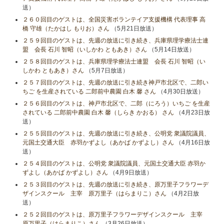
送）
２６０回目のゲストは、全国災害ボランテイア支援機構 代表理事 高
橋 守雄（たかはし もりお）さん
（5月21日放送）
２５９回目のゲストは、先週の放送に引き続き、兵庫県理学療法士連
盟 会長 石川 智昭（いしかわ ともあき）さん
（5月14日放送）
２５８回目のゲストは、兵庫県理学療法士連盟 会長 石川 智昭（い
しかわ ともあき）さん
（5月7日放送）
２５７回目のゲストは、先週の放送に引き続き神戸市北区で、二郎い
ちご を生産されている 二郎前中農園 白木 馨 さん
（4月30日放送）
２５６回目のゲストは、神戸市北区で、二郎（にろう）いちご を生産
されている 二郎前中農園 白木 馨（しらき かおる） さん
（4月23日放
送）
２５５回目のゲストは、先週の放送に引き続き、公明党 衆議院議員、
元国土交通大臣 赤羽かずよし（あかば かずよし）さん
（4月16日放
送）
２５４回目のゲストは、公明党 衆議院議員、元国土交通大臣 赤羽か
ずよし（あかば かずよし）さん
（4月9日放送）
２５３回目のゲストは、先週の放送に引き続き、原万里子フラワーデ
ザインスクール 主宰 原万里子（はらまりこ）さん
（4月2日放
送）
２５２回目のゲストは、原万里子フラワーデザインスクール 主宰
原万里子（はらまりこ）さん
（3月26日放送）