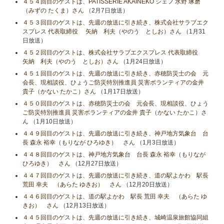
４５４回目のゲストは、PATISSERIE AKAINEKO シェフ 水野 琢磨
（みずの たくま）さん
（2月7日放送）
４５３回目のゲストは、先週の放送に引き続き、株式会社サラブエク
スプレス 代表取締役 矢納 利夫（やのう としお）さん
（1月31
日放送）
４５２回目のゲストは、株式会社サラブエクスプレス 代表取締役
矢納 利夫（やのう としお）さん
（1月24日放送）
４５１回目のゲストは、先週の放送に引き続き、赤穂防災士の会 元
会長、現相談役、ひょうご防災特別推進員 災害ボランティアの金井
貴子（かない たかこ）さん
（1月17日放送）
４５０回目のゲストは、赤穂防災士の会 元会長、現相談役、ひょう
ご防災特別推進員 災害ボランティアの金井 貴子（かない たかこ）さ
ん
（1月10日放送）
４４９回目のゲストは、先週の放送に引き続き、神戸地方気象台 台
長 森永 裕幸（もりなが ひろゆき） さん
（1月3日放送）
４４８回目のゲストは、神戸地方気象台 台長 森永 裕幸（もりなが
ひろゆき） さん
（12月27日放送）
４４７回目のゲストは、先週の放送に引き続き、道の駅よかわ 駅長
荒田 幸夫 （あらた ゆきお） さん
（12月20日放送）
４４６回目のゲストは、道の駅よかわ 駅長 荒田 幸夫 （あらた ゆ
きお） さん
（12月13日放送）
４４５回目のゲストは、先週の放送に引き続き、城崎温泉旅館協同組