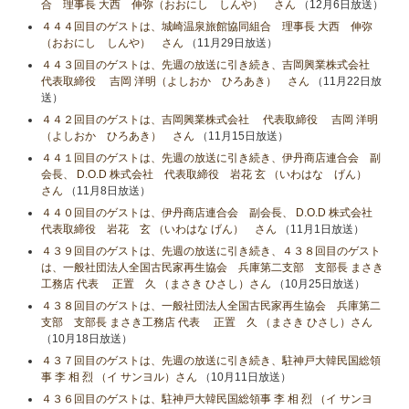
合 理事長 大西 伸弥（おおにし しんや） さん
（12月6日放送）
４４４回目のゲストは、城崎温泉旅館協同組合 理事長 大西 伸弥
（おおにし しんや） さん
（11月29日放送）
４４３回目のゲストは、先週の放送に引き続き、吉岡興業株式会社
代表取締役 吉岡 洋明（よしおか ひろあき） さん
（11月22日放
送）
４４２回目のゲストは、吉岡興業株式会社 代表取締役 吉岡 洋明
（よしおか ひろあき） さん
（11月15日放送）
４４１回目のゲストは、先週の放送に引き続き、伊丹商店連合会 副
会長、 D.O.D 株式会社 代表取締役 岩花 玄 （いわはな げん）
さん
（11月8日放送）
４４０回目のゲストは、伊丹商店連合会 副会長、 D.O.D 株式会社
代表取締役 岩花 玄 （いわはな げん） さん
（11月1日放送）
４３９回目のゲストは、先週の放送に引き続き、４３８回目のゲスト
は、一般社団法人全国古民家再生協会 兵庫第二支部 支部長 まさき
工務店 代表 正置 久 （まさき ひさし）さん
（10月25日放送）
４３８回目のゲストは、一般社団法人全国古民家再生協会 兵庫第二
支部 支部長 まさき工務店 代表 正置 久 （まさき ひさし）さん
（10月18日放送）
４３７回目のゲストは、先週の放送に引き続き、駐神戸大韓民国総領
事 李 相 烈 （イ サンヨル）さん
（10月11日放送）
４３６回目のゲストは、駐神戸大韓民国総領事 李 相 烈 （イ サンヨ