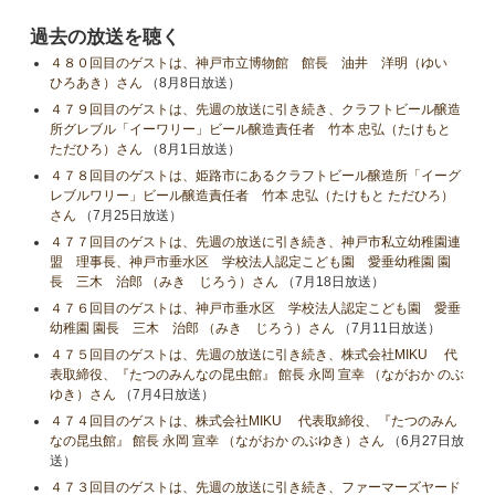
過去の放送を聴く
４８０回目のゲストは、神戸市立博物館 館長 油井 洋明（ゆい
ひろあき）さん
（8月8日放送）
４７９回目のゲストは、先週の放送に引き続き、クラフトビール醸造
所グレブル「イーワリー」ビール醸造責任者 竹本 忠弘（たけもと
ただひろ）さん
（8月1日放送）
４７８回目のゲストは、姫路市にあるクラフトビール醸造所「イーグ
レブルワリー」ビール醸造責任者 竹本 忠弘（たけもと ただひろ）
さん
（7月25日放送）
４７７回目のゲストは、先週の放送に引き続き、神戸市私立幼稚園連
盟 理事長、神戸市垂水区 学校法人認定こども園 愛垂幼稚園 園
長 三木 治郎 （みき じろう）さん
（7月18日放送）
４７６回目のゲストは、神戸市垂水区 学校法人認定こども園 愛垂
幼稚園 園長 三木 治郎 （みき じろう）さん
（7月11日放送）
４７５回目のゲストは、先週の放送に引き続き、株式会社MIKU 代
表取締役、『たつのみんなの昆虫館』 館長 永岡 宣幸 （ながおか のぶ
ゆき）さん
（7月4日放送）
４７４回目のゲストは、株式会社MIKU 代表取締役、『たつのみん
なの昆虫館』 館長 永岡 宣幸 （ながおか のぶゆき）さん
（6月27日放
送）
４７３回目のゲストは、先週の放送に引き続き、ファーマーズヤード