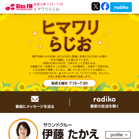
毎週土曜 7:15～7:30
ヒマワリらじお