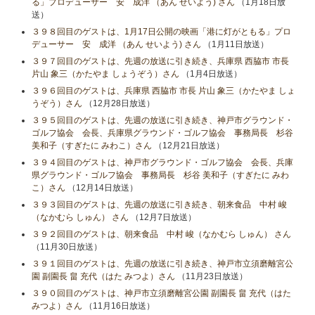
る」プロデューサー 安 成洋 （あん せいよう) さん
（1月18日放
送）
３９８回目のゲストは、1月17日公開の映画「港に灯がともる」プロ
デューサー 安 成洋 （あん せいよう) さん
（1月11日放送）
３９７回目のゲストは、先週の放送に引き続き、兵庫県 西脇市 市長
片山 象三（かたやま しょうぞう）さん
（1月4日放送）
３９６回目のゲストは、兵庫県 西脇市 市長 片山 象三（かたやま しょ
うぞう）さん
（12月28日放送）
３９５回目のゲストは、先週の放送に引き続き、神戸市グラウンド・
ゴルフ協会 会長、兵庫県グラウンド・ゴルフ協会 事務局長 杉谷
美和子（すぎたに みわこ）さん
（12月21日放送）
３９４回目のゲストは、神戸市グラウンド・ゴルフ協会 会長、兵庫
県グラウンド・ゴルフ協会 事務局長 杉谷 美和子（すぎたに みわ
こ）さん
（12月14日放送）
３９３回目のゲストは、先週の放送に引き続き、朝来食品 中村 峻
（なかむら しゅん） さん
（12月7日放送）
３９２回目のゲストは、朝来食品 中村 峻（なかむら しゅん） さん
（11月30日放送）
３９１回目のゲストは、先週の放送に引き続き、神戸市立須磨離宮公
園 副園長 畠 充代（はた みつよ）さん
（11月23日放送）
３９０回目のゲストは、神戸市立須磨離宮公園 副園長 畠 充代（はた
みつよ）さん
（11月16日放送）