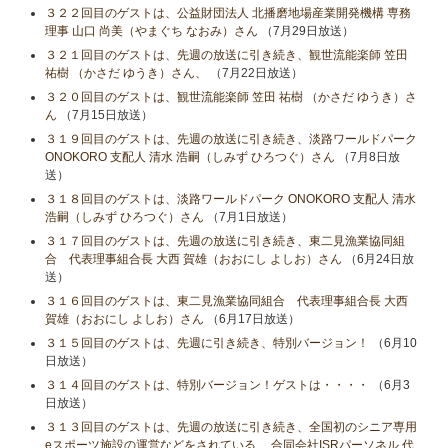
３２２回目のゲストは、公益財団法人 北播磨地場産業開発機構 専務
理事 山口 尚美（やまぐち なおみ）さん
（7月29日放送）
３２１回目のゲストは、先週の放送に引き続き、観世流能楽師 笠田
祐樹 （かさだ ゆうき）さん、
（7月22日放送）
３２０回目のゲストは、観世流能楽師 笠田 祐樹 （かさだ ゆうき）さ
ん
（7月15日放送）
３１９回目のゲストは、先週の放送に引き続き、淡路ワールドパーク
ONOKORO 支配人 清水 浩嗣（しみず ひろつぐ）さん
（7月8日放
送）
３１８回目のゲストは、淡路ワールドパーク ONOKORO 支配人 清水
浩嗣（しみず ひろつぐ）さん
（7月1日放送）
３１７回目のゲストは、先週の放送に引き続き、東二見漁業協同組
合 代表理事組合長 大西 賀雄（おおにし よしお）さん
（6月24日放
送）
３１６回目のゲストは、東二見漁業協同組合 代表理事組合長 大西
賀雄（おおにし よしお）さん
（6月17日放送）
３１５回目のゲストは、先週に引き続き、特別バージョン！
（6月10
日放送）
３１４回目のゲストは、特別バージョン！ゲストは・・・・
（6月3
日放送）
３１３回目のゲストは、先週の放送に引き続き、全国初のシニア専用
eスポーツ施設の運営などをされている 、合同会社ISRパーソネル 代