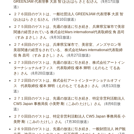
GREENJAM 代表理事 大原 智 (おおはら さとる)さん
（9月17日放
送）
２７６回目のゲストは、一般社団法人 GREENJAM 代表理事 大原 智
(おおはら さとる)さん
（9月10日放送）
２７５回目のゲストは、先週の放送に引き続き、兵庫県宝塚市で美容
関連の経営されている 株式会社Mars international代表取締役 角 昌司
（すみ まさし）さん
（9月3日放送）
２７４回目のゲストは、兵庫県宝塚市で、美容室、メンズサロン等
美容関連の経営をされている、 株式会社Mars international代表取締
役 角 昌司 （すみ まさし）さん
（8月27日放送）
２７３回目のゲストは、先週の放送に引き続き、株式会社アートイン
ターナショナルオフィス 代表取締役 榎本 輝明（えのもと てるあ
き）さん
（8月20日放送）
２７２回目のゲストは、株式会社アートインターナショナルオフィ
ス 代表取締役 榎本 輝明（えのもと てるあき）さん
（8月13日放
送）
２７１回目のゲストは、先週の放送に引き続き、特定非営利活動法人
CWS Japan 事務局長 小美野 剛（こみの たけし）さん
（8月6日放
送）
２７０回目のゲストは、特定非営利活動法人 CWS Japan 事務局長 小
美野 剛（こみの たけし）さん
（7月30日放送）
２６９回目のゲストは、先週の放送に引き続き、一般財団法人 神戸観