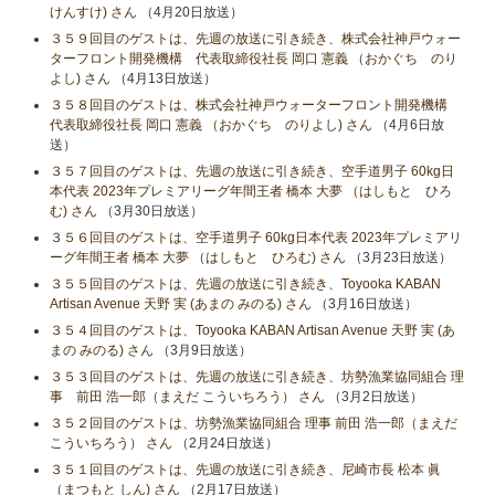
けんすけ) さん
（4月20日放送）
３５９回目のゲストは、先週の放送に引き続き、株式会社神戸ウォー
ターフロント開発機構 代表取締役社長 岡口 憲義 （おかぐち のり
よし) さん
（4月13日放送）
３５８回目のゲストは、株式会社神戸ウォーターフロント開発機構
代表取締役社長 岡口 憲義 （おかぐち のりよし) さん
（4月6日放
送）
３５７回目のゲストは、先週の放送に引き続き、空手道男子 60kg日
本代表 2023年プレミアリーグ年間王者 橋本 大夢 （はしもと ひろ
む) さん
（3月30日放送）
３５６回目のゲストは、空手道男子 60kg日本代表 2023年プレミアリ
ーグ年間王者 橋本 大夢 （はしもと ひろむ) さん
（3月23日放送）
３５５回目のゲストは、先週の放送に引き続き、Toyooka KABAN
Artisan Avenue 天野 実 (あまの みのる) さん
（3月16日放送）
３５４回目のゲストは、Toyooka KABAN Artisan Avenue 天野 実 (あ
まの みのる) さん
（3月9日放送）
３５３回目のゲストは、先週の放送に引き続き、坊勢漁業協同組合 理
事 前田 浩一郎（まえだ こういちろう） さん
（3月2日放送）
３５２回目のゲストは、坊勢漁業協同組合 理事 前田 浩一郎（まえだ
こういちろう） さん
（2月24日放送）
３５１回目のゲストは、先週の放送に引き続き、尼崎市長 松本 眞
（まつもと しん) さん
（2月17日放送）