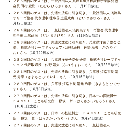
２８６回目のゲストは、一般社団法人 兵庫県道路標識標示業協会 協
会長 田村 宏樹 （たむら ひろき）さん
（11月19日放送）
２８５回目のゲストは、先週の放送に引き続き、一般社団法人 淡路島
オリーヴ協会 代表理事 理事長 土居政廣 （どい まさひろ）さん
（11
月12日放送）
２８４回目のゲストは、一般社団法人 淡路島オリーヴ協会 代表理事
理事長 土居政廣 （どい まさひろ）さん
（11月5日放送）
２８３回目のゲストは、先週の放送に引き続き、兵庫県洋菓子協会 会
長 、株式会社レーブドゥシェフ 代表取締役 佐野 靖夫（さの やす
お）さん
（10月29日放送）
２８２回目のゲストは、兵庫県洋菓子協会 会長、株式会社レーブドゥ
シェフ 代表取締役 佐野 靖夫（さの やすお）さん
（10月22日放送）
２８１回目のゲストは、先週の放送に引き続き、兵庫県 姫路市長 清
元 秀泰（きよもと ひでやす）さん
（10月15日放送）
２８０回目のゲストは、兵庫県 姫路市長 清元 秀泰（きよもと ひでや
す）さん
（10月8日放送）
２７９回目のゲストは、先週の放送に引き続き、日本一の怪獣博士
ＫＡＮＳＡＩこども研究所 原坂 一郎（はらさか いちろう）さん
（10月1日放送）
２７８回目のゲストは、日本一の怪獣博士 ＫＡＮＳＡＩこども研究
所 原坂 一郎（はらさか いちろう）さん
（9月24日放送）
２７７回目のゲストは、先週の放送に引き続き、一般社団法人