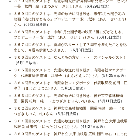
３７０回目のゲストは、理化学研究所 計算科学研究センター センタ
ー長 松岡 聡 （まつおか さとし) さん
（6月29日放送）
３６９回目のゲストは、先週の放送に引き続き、来年1月公開予定の
映画「港に灯がともる」プロデューサー 安 成洋 （あん せいよう)
さん
（6月22日放送）
３６８回目のゲストは、来年1月公開予定の映画「港に灯がともる」
プロデューサー 安 成洋 （あん せいよう) さん
（6月15日放送）
３６７回目のゲストは、番組がスタートして７周年を迎えたことを記
念して、今週も伊藤たかえさん。
（6月8日放送）
３６６回目のゲストは、なんとあの方が・・・・スペシャルゲスト！
（6月1日放送）
３６５回目のゲストは、先週の放送に引き続き、有限会社マエダポー
ク 代表取締役 前田 江津子 （まえだ えつこ) さん
（5月25日放送）
３６４回目のゲストは、有限会社マエダポーク 代表取締役 前田 江
津子 （まえだ えつこ) さん
（5月18日放送）
３６３回目のゲストは、先週の放送に引き続き、神戸市立森林植物
園 園長 松崎 純一 （まつざき じゅんいち) さん
（5月11日放送）
３６２回目のゲストは、神戸市立森林植物園 園長 松崎 純一 （ま
つざき じゅんいち) さん
（5月4日放送）
３６１回目のゲストは、先週の放送に引き続き、神戸市立 六甲山牧場
広報 新田 兼右 （にった けんすけ) さん
（4月27日放送）
３６０回目のゲストは、神戸市立 六甲山牧場 広報 新田 兼右 （にった