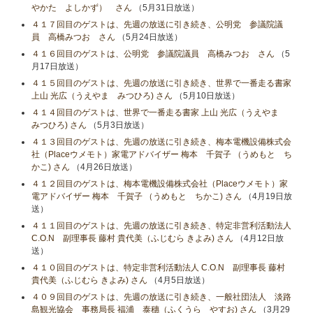
やかた よしかず） さん
（5月31日放送）
４１７回目のゲストは、先週の放送に引き続き、公明党 参議院議
員 高橋みつお さん
（5月24日放送）
４１６回目のゲストは、公明党 参議院議員 高橋みつお さん
（5
月17日放送）
４１５回目のゲストは、先週の放送に引き続き、世界で一番走る書家
上山 光広（うえやま みつひろ) さん
（5月10日放送）
４１４回目のゲストは、世界で一番走る書家 上山 光広（うえやま
みつひろ) さん
（5月3日放送）
４１３回目のゲストは、先週の放送に引き続き、梅本電機設備株式会
社（Placeウメモト）家電アドバイザー 梅本 千賀子 （うめもと ち
かこ) さん
（4月26日放送）
４１２回目のゲストは、梅本電機設備株式会社（Placeウメモト）家
電アドバイザー 梅本 千賀子 （うめもと ちかこ) さん
（4月19日放
送）
４１１回目のゲストは、先週の放送に引き続き、特定非営利活動法人
C.O.N 副理事長 藤村 貴代美（ふじむら きよみ) さん
（4月12日放
送）
４１０回目のゲストは、特定非営利活動法人 C.O.N 副理事長 藤村
貴代美（ふじむら きよみ) さん
（4月5日放送）
４０９回目のゲストは、先週の放送に引き続き、一般社団法人 淡路
島観光協会 事務局長 福浦 泰穗（ふくうら やすお) さん
（3月29