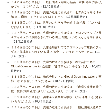
３４０回目のゲストは、一般社団法人 福祉心話会 常務 高寺 秀喜 (た
かてら ひでき) さん
（12月2日放送）
３３９回目のゲストは、先週の放送に引き続き、世界のごちそう博物
館 本山 尚義 （もとやま なおよし）さん
（11月25日放送）
３３８回目のゲストは、世界のごちそう博物館 本山 尚義 （もとやま
なおよし）さん
（11月18日放送）
３３７回目のゲストは、先週の放送に引き続き、アロマショップ店長
＆フィギュア作成師をされている 井上 智也 （いのうえ ともや）さん
（11月11日放送）
３３６回目のゲストは、兵庫県加古川市でアロマショップ店長＆フィ
ギュア作成師をされている 井上 智也 （いのうえ ともや）さん
（11
月4日放送）
３３５回目のゲストは、先週の放送に引き続き、株式会社カネカ
Global Open Innovation企画部 宅 佑奈 (たく ゆうな) さん
（10月28
日放送）
３３４回目のゲストは、株式会社カネカ Global Open Innovation企画
部 宅 佑奈 (たく ゆうな) さん
（10月21日放送）
３３３回目のゲストは、先週の放送に引き続き、兵庫県立農業高等学
校 校長 澤井 正志 (さわい ただし) さん
（10月14日放送）
３３２回目のゲストは、兵庫県立農業高等学校 校長 澤井 正志 (さわ
い ただし) さん
（10月7日放送）
３３１回目のゲストは、先週の放送に引き続き、一般社団法人豊岡ア