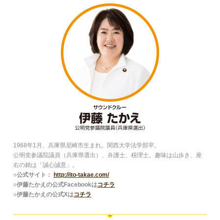
1968年1月、兵庫県尼崎市生まれ。関西大学法学部卒。
公明党参議院議員（兵庫県選出）、弁護士、税理士。趣味は山歩き、座
右の銘は「誠心誠意」。
○公式サイト：
http://ito-takae.com/
○伊藤たかえの公式Facebookは
コチラ
○伊藤たかえの公式Xは
コチラ