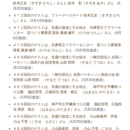
鈴木広史 （すずき ひろし）さんと 鈴木 彩（すずき あや）さん
（6
月20日放送）
４７２回目のゲストは、ファーマーズヤード 鈴木広史 （すずき ひろ
し）さん
（6月13日放送）
４７１回目のゲストは、先週の放送に引き続き、兵庫県立フラワーセ
ンター 花づくり事業課 課長 廣瀬 健司 （ひろせ けんじ）さん
（6月
6日放送）
４７０回目のゲストは、兵庫県立フラワーセンター 花づくり事業課
課長 廣瀬 健司 （ひろせ けんじ）さん
（5月30日放送）
４６９回目のゲストは、先週の放送に引き続き、一般社団法人 全国パ
ーキンソン病友の会 副支部長 山田 哲郎 （やまだ てつお）さん
（5
月23日放送）
４６８回目のゲストは、一般社団法人 全国パーキンソン病友の会 副
支部長 山田 哲郎 （やまだ てつお）さん
（5月16日放送）
４６７回目のゲストは、先週の放送に引き続き、、神戸市立平磯海づ
り公園 施設管理、広報担当 濱原 典正 （はまはら のりまさ）さ
ん
（5月9日放送）
４６６回目のゲストは、神戸市立平磯海づり公園 施設管理、広報担
当 濱原 典正 （はまはら のりまさ）さん
（5月2日放送）
４６５回目のゲストは、先週の放送に引き続き、小山助産所 所長
小山​ 千里（こやま ちさと）さん
（4月25日放送）
４６４回目のゲストは、小山助産所 所長 小山​ 千里（こやま ち