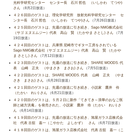
光科学研究センター センター長 石川 哲也 （いしかわ てつや)
さん
（8月2日放送）
４２６回目のゲストは、理化学研究所 放射光科学研究センター セ
ンター長 石川 哲也 （いしかわ てつや)さん
（7月26日放送）
４２５回目のゲストは、先週の放送に引き続き、Sago NMG株式会社
（サゴ エヌエムジー）代表 高山 賢 （たかやま さとし) さん
（7月
19日放送）
４２４回目のゲストは、兵庫県 尼崎市でギター工房をされている
Sago NMG株式会社（サゴ エヌエムジー）代表 高山 賢 （たかや
ま さとし) さん
（7月12日放送）
４２３回目のゲストは、先週の放送に引き続き、SHARE WOODS. 代
表 山崎 正夫 （やまさき まさお) さん
（7月5日放送）
４２２回目のゲストは、SHARE WOODS. 代表 山崎 正夫 （やま
さき まさお) さん
（6月28日放送）
４２１回目のゲストは、先週の放送に引き続き、小説家 鷹井 伶
（たかい れい) さん
（6月21日放送）
４２０回目のゲストは、５月２日に新作「てきてき～浪華のおなご医
師と緒方洪庵」を発売された、小説家 鷹井 伶（たかい れい) さ
ん
（6月14日放送）
４１９回目のゲストは、先週の放送に引き続き、旭屋ガラス店株式会
社 代表 古舘 嘉一（こやかた よしかず） さん
（6月7日放送）
４１８回目のゲストは、旭屋ガラス店株式会社 代表 古舘 嘉一（こ