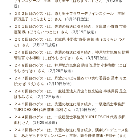
ザインスクール 主宰 原万里子（はらまりこ）さん
（4月2日放
送）
２５２回目のゲストは、原万里子フラワーデザインスクール 主宰
原万里子（はらまりこ）さん
（3月26日放送）
２５１回目のゲストは、先週の放送に引き続き、兵庫県 小野市 市長
蓬莱 務（ほうらい つとむ） さん
（3月19日放送）
２５０回目のゲストは、兵庫県 小野市 市長 蓬莱 務（ほうらい つと
む） さん
（3月12日放送）
２４９回目のゲストは、先週の放送に引き続き、神戸地方気象台 防災
管理官 小林和樹（こばやし かずき） さん
（3月5日放送）
２４８回目のゲストは、神戸地方気象台 防災管理官 小林和樹（こば
やし かずき） さん
（2月26日放送）
２４７回目のゲストは、丹波かいばら雛めぐり実行委員会 喬木 リエ
(たかぎ りえ) さん
（2月19日放送）
２４６回目のゲストは、一般社団法人丹波市観光協会 事務局長 足立
はるみ さん
（2月12日放送）
２４５回目のゲストは、先週の放送に引き続き、一級建築士事務所
YURI DESIGN 代表 前田 由利 さん
（2月5日放送）
２４４回目のゲストは、一級建築士事務所 YURI DESIGN 代表 前田
由利 さん
（1月29日放送）
２４３回目のゲストは、先週の放送に引き続き、演劇プロデュース集
団『あおぞらドラマカンパニー』主宰、舞台俳優 前田 伊都子（まえ