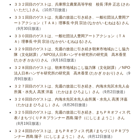
３３２回目のゲストは、兵庫県立農業高等学校 校長 澤井 正志 (さわ
い ただし) さん
（10月7日放送）
３３１回目のゲストは、先週の放送に引き続き、一般社団法人豊岡ア
ートアクション（ＴＡＡ）理事長 中貝 宗治 (なかがい むねはる) さん
（9月30日放送）
３３０回目のゲストは、一般社団法人豊岡アートアクション（ＴＡ
Ａ）理事長 中貝 宗治 (なかがい むねはる) さん
３２９回目のゲストは、先週の放送に引き続き朝来市地域おこし協力
隊（文化財課）／NPO法人日本ハンザキ研究所の研究員 高木香里
(たかぎ かおり) さん
（9月16日放送）
３２８回目のゲストは、朝来市地域おこし協力隊（文化財課）／NPO
法人日本ハンザキ研究所の研究員 高木香里 (たかぎ かおり) さん
（9
月9日放送）
３２７回目のゲストは、先週の放送に引き続き、内海水先区水先人会
所属・水先人 高濱 洋嘉 （たかはま ひろよし）さん
（9月2日放送）
３２６回目のゲストは、内海水先区水先人会所属・水先人 高濱 洋嘉
（たかはま ひろよし）さん
（8月26日放送）
３２５回目のゲストは、先週の放送に引き続き、まちＰＲオフィス 代
表 / まちづくりＰＲプランナー 西島 陽子（にしじま ようこ） さん
（8月19日放送）
３２４回目のゲストは、まちＰＲオフィス 代表 / まちづくりＰＲプラ
ンナー 西島 陽子（にしじま ようこ） さん
（8月12日放送）