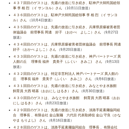
４３７回目のゲストは、先週の放送に引き続き、駐神戸大韓民国総領
事 李 相 烈 （イ サンヨル）さん
（10月11日放送）
４３６回目のゲストは、駐神戸大韓民国総領事 李 相 烈 （イ サンヨ
ル）さん
（10月4日放送）
４３５回目のゲストは、先週の放送に引き続き、兵庫県原爆被害者団
体協議会 前理事長 岡邊 好子 （おかべ よしこ）さん
（9月27日
放送）
４３４回目のゲストは、兵庫県原爆被害者団体協議会 前理事長 岡邊
好子 （おかべ よしこ）さん
（9月20日放送）
４３３回目のゲストは、先週の放送に引き続き、神戸パートナーズ 異
人館の丘 理事長 福井 貴美子（ふくい きみこ) さん
（9月13日
放送）
４３２回目のゲストは、特定非営利法人 神戸パートナーズ 異人館の
丘 理事長 福井 貴美子（ふくい きみこ) さん
（9月6日放送）
４３１回目のゲストは、先週の放送に引き続き、みなとやま水族館
飼育員 大西 晴基（おおにし はるき） さん
（8月30日放送）
４３０回目のゲストは、 みなとやま水族館 飼育員 大西 晴基（おお
にし はるき） さん
（8月23日放送）
４２９回目のゲストは、先週の放送に引き続き、淡路手延素麺協同組
合 理事長 、有限会社 金山製麺 六代目 代表取締役 金山 守良（かな
やま もりよし) さん
（8月16日放送）
４２８回目のゲストは、淡路手延素麺協同組合 理事長 、有限会社