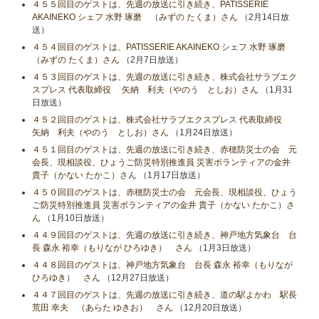
４５５回目のゲストは、先週の放送に引き続き、PATISSERIE
AKAINEKO シェフ 水野 琢磨 （みずの たくま）さん
（2月14日放
送）
４５４回目のゲストは、PATISSERIE AKAINEKO シェフ 水野 琢磨
（みずの たくま）さん
（2月7日放送）
４５３回目のゲストは、先週の放送に引き続き、株式会社サラブエク
スプレス 代表取締役 矢納 利夫（やのう としお）さん
（1月31
日放送）
４５２回目のゲストは、株式会社サラブエクスプレス 代表取締役
矢納 利夫（やのう としお）さん
（1月24日放送）
４５１回目のゲストは、先週の放送に引き続き、赤穂防災士の会 元
会長、現相談役、ひょうご防災特別推進員 災害ボランティアの金井
貴子（かない たかこ）さん
（1月17日放送）
４５０回目のゲストは、赤穂防災士の会 元会長、現相談役、ひょう
ご防災特別推進員 災害ボランティアの金井 貴子（かない たかこ）さ
ん
（1月10日放送）
４４９回目のゲストは、先週の放送に引き続き、神戸地方気象台 台
長 森永 裕幸（もりなが ひろゆき） さん
（1月3日放送）
４４８回目のゲストは、神戸地方気象台 台長 森永 裕幸（もりなが
ひろゆき） さん
（12月27日放送）
４４７回目のゲストは、先週の放送に引き続き、道の駅よかわ 駅長
荒田 幸夫 （あらた ゆきお） さん
（12月20日放送）