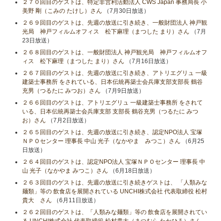
２７０回目のゲストは、特定非営利活動法人 CWS Japan 事務局長 小
美野 剛（こみの たけし）さん
（7月30日放送）
２６９回目のゲストは、先週の放送に引き続き、一般財団法人 神戸観
光局 神戸フィルムオフィス 松下麻理（まつした まり）さん
（7月
23日放送）
２６８回目のゲストは、一般財団法人 神戸観光局 神戸フィルムオフ
ィス 松下麻理（まつした まり）さん
（7月16日放送）
２６７回目のゲストは、先週の放送に引き続き、アトリエグリュ 一級
建築士事務所 をされている、日本伝統再築士会兵庫支部支部長 鶴谷
充男（つるたに みつお）さん
（7月9日放送）
２６６回目のゲストは、アトリエグリュ 一級建築士事務所 をされて
いる、日本伝統再築士会兵庫支部 支部長 鶴谷充男（つるたに みつ
お）さん
（7月2日放送）
２６５回目のゲストは、先週の放送に引き続き、認定NPO法人 宝塚
ＮＰＯセンター 理事長 中山 光子（なかやま みつこ）さん
（6月25
日放送）
２６４回目のゲストは、認定NPO法人 宝塚ＮＰＯセンター 理事長 中
山 光子（なかやま みつこ）さん
（6月18日放送）
２６３回目のゲストは、先週の放送に引き続きゲストは、 「人類みな
麺類」等の 飲食店を展開されている UNCHI株式会社 代表取締役 松村
貴大 さん
（6月11日放送）
２６２回目のゲストは、「人類みな麺類」等の 飲食店を展開されてい
る UNCHI株式会社 代表取締役 松村貴大（まつむら たかひろ）さん