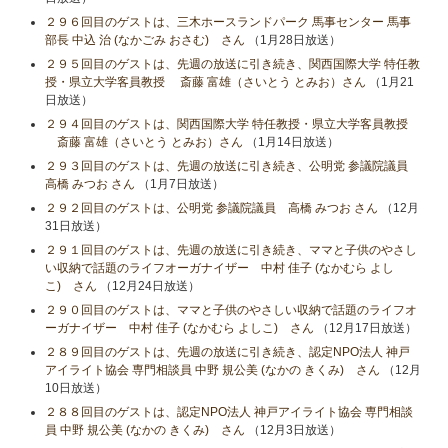
２９６回目のゲストは、三木ホースランドパーク 馬事センター 馬事
部長 中込 治 (なかごみ おさむ) さん
（1月28日放送）
２９５回目のゲストは、先週の放送に引き続き、関西国際大学 特任教
授・県立大学客員教授 斎藤 富雄（さいとう とみお）さん
（1月21
日放送）
２９４回目のゲストは、関西国際大学 特任教授・県立大学客員教授
斎藤 富雄（さいとう とみお）さん
（1月14日放送）
２９３回目のゲストは、先週の放送に引き続き、公明党 参議院議員
高橋 みつお さん
（1月7日放送）
２９２回目のゲストは、公明党 参議院議員 高橋 みつお さん
（12月
31日放送）
２９１回目のゲストは、先週の放送に引き続き、ママと子供のやさし
い収納で話題のライフオーガナイザー 中村 佳子 (なかむら よし
こ) さん
（12月24日放送）
２９０回目のゲストは、ママと子供のやさしい収納で話題のライフオ
ーガナイザー 中村 佳子 (なかむら よしこ) さん
（12月17日放送）
２８９回目のゲストは、先週の放送に引き続き、認定NPO法人 神戸
アイライト協会 専門相談員 中野 規公美 (なかの きくみ) さん
（12月
10日放送）
２８８回目のゲストは、認定NPO法人 神戸アイライト協会 専門相談
員 中野 規公美 (なかの きくみ) さん
（12月3日放送）