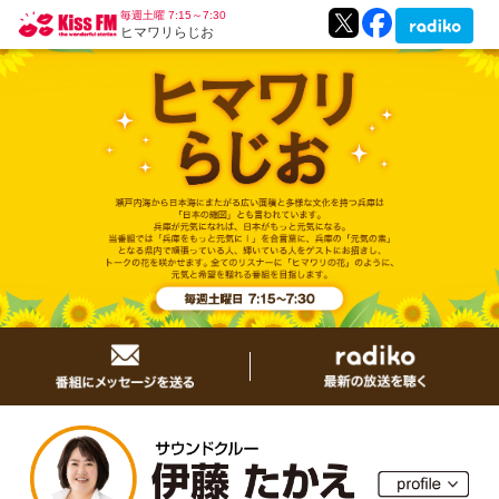
毎週土曜 7:15～7:30
ヒマワリらじお