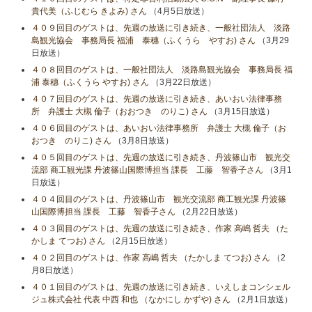
貴代美（ふじむら きよみ) さん
（4月5日放送）
４０９回目のゲストは、先週の放送に引き続き、一般社団法人 淡路
島観光協会 事務局長 福浦 泰穗（ふくうら やすお) さん
（3月29
日放送）
４０８回目のゲストは、一般社団法人 淡路島観光協会 事務局長 福
浦 泰穗（ふくうら やすお) さん
（3月22日放送）
４０７回目のゲストは、先週の放送に引き続き、あいおい法律事務
所 弁護士 大槻 倫子（おおつき のりこ) さん
（3月15日放送）
４０６回目のゲストは、あいおい法律事務所 弁護士 大槻 倫子（お
おつき のりこ) さん
（3月8日放送）
４０５回目のゲストは、先週の放送に引き続き、丹波篠山市 観光交
流部 商工観光課 丹波篠山国際博担当 課長 工藤 智香子さん
（3月1
日放送）
４０４回目のゲストは、丹波篠山市 観光交流部 商工観光課 丹波篠
山国際博担当 課長 工藤 智香子さん
（2月22日放送）
４０３回目のゲストは、先週の放送に引き続き、作家 高嶋 哲夫 （た
かしま てつお) さん
（2月15日放送）
４０２回目のゲストは、作家 高嶋 哲夫 （たかしま てつお) さん
（2
月8日放送）
４０１回目のゲストは、先週の放送に引き続き、いえしまコンシェル
ジュ株式会社 代表 中西 和也 （なかにし かずや) さん
（2月1日放送）