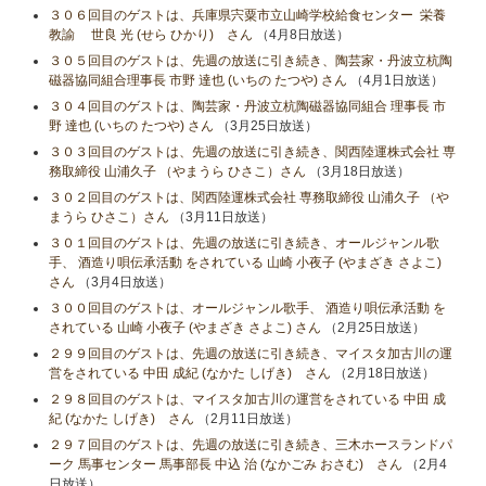
３０６回目のゲストは、兵庫県宍粟市立山崎学校給食センター 栄養
教諭 世良 光 (せら ひかり) さん
（4月8日放送）
３０５回目のゲストは、先週の放送に引き続き、陶芸家・丹波立杭陶
磁器協同組合理事長 市野 達也 (いちの たつや) さん
（4月1日放送）
３０４回目のゲストは、陶芸家・丹波立杭陶磁器協同組合 理事長 市
野 達也 (いちの たつや) さん
（3月25日放送）
３０３回目のゲストは、先週の放送に引き続き、関西陸運株式会社 専
務取締役 山浦久子 （やまうら ひさこ）さん
（3月18日放送）
３０２回目のゲストは、関西陸運株式会社 専務取締役 山浦久子 （や
まうら ひさこ）さん
（3月11日放送）
３０１回目のゲストは、先週の放送に引き続き、オールジャンル歌
手、 酒造り唄伝承活動 をされている 山崎 小夜子 (やまざき さよこ)
さん
（3月4日放送）
３００回目のゲストは、オールジャンル歌手、 酒造り唄伝承活動 を
されている 山崎 小夜子 (やまざき さよこ) さん
（2月25日放送）
２９９回目のゲストは、先週の放送に引き続き、マイスタ加古川の運
営をされている 中田 成紀 (なかた しげき) さん
（2月18日放送）
２９８回目のゲストは、マイスタ加古川の運営をされている 中田 成
紀 (なかた しげき) さん
（2月11日放送）
２９７回目のゲストは、先週の放送に引き続き、三木ホースランドパ
ーク 馬事センター 馬事部長 中込 治 (なかごみ おさむ) さん
（2月4
日放送）