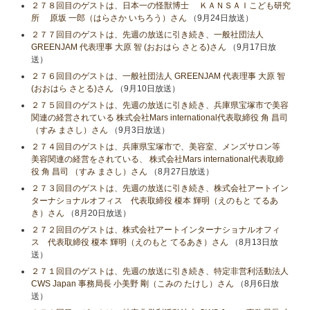
２７８回目のゲストは、日本一の怪獣博士 ＫＡＮＳＡＩこども研究
所 原坂 一郎（はらさか いちろう）さん
（9月24日放送）
２７７回目のゲストは、先週の放送に引き続き、一般社団法人
GREENJAM 代表理事 大原 智 (おおはら さとる)さん
（9月17日放
送）
２７６回目のゲストは、一般社団法人 GREENJAM 代表理事 大原 智
(おおはら さとる)さん
（9月10日放送）
２７５回目のゲストは、先週の放送に引き続き、兵庫県宝塚市で美容
関連の経営されている 株式会社Mars international代表取締役 角 昌司
（すみ まさし）さん
（9月3日放送）
２７４回目のゲストは、兵庫県宝塚市で、美容室、メンズサロン等
美容関連の経営をされている、 株式会社Mars international代表取締
役 角 昌司 （すみ まさし）さん
（8月27日放送）
２７３回目のゲストは、先週の放送に引き続き、株式会社アートイン
ターナショナルオフィス 代表取締役 榎本 輝明（えのもと てるあ
き）さん
（8月20日放送）
２７２回目のゲストは、株式会社アートインターナショナルオフィ
ス 代表取締役 榎本 輝明（えのもと てるあき）さん
（8月13日放
送）
２７１回目のゲストは、先週の放送に引き続き、特定非営利活動法人
CWS Japan 事務局長 小美野 剛（こみの たけし）さん
（8月6日放
送）