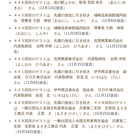
４４６回目のゲストは、道の駅よかわ 駅長 荒田 幸夫 （あらた ゆ
きお） さん
（12月13日放送）
４４５回目のゲストは、先週の放送に引き続き、城崎温泉旅館協同組
合 理事長 大西 伸弥（おおにし しんや） さん
（12月6日放送）
４４４回目のゲストは、城崎温泉旅館協同組合 理事長 大西 伸弥
（おおにし しんや） さん
（11月29日放送）
４４３回目のゲストは、先週の放送に引き続き、吉岡興業株式会社
代表取締役 吉岡 洋明（よしおか ひろあき） さん
（11月22日放
送）
４４２回目のゲストは、吉岡興業株式会社 代表取締役 吉岡 洋明
（よしおか ひろあき） さん
（11月15日放送）
４４１回目のゲストは、先週の放送に引き続き、伊丹商店連合会 副
会長、 D.O.D 株式会社 代表取締役 岩花 玄 （いわはな げん）
さん
（11月8日放送）
４４０回目のゲストは、伊丹商店連合会 副会長、 D.O.D 株式会社
代表取締役 岩花 玄 （いわはな げん） さん
（11月1日放送）
４３９回目のゲストは、先週の放送に引き続き、４３８回目のゲスト
は、一般社団法人全国古民家再生協会 兵庫第二支部 支部長 まさき
工務店 代表 正置 久 （まさき ひさし）さん
（10月25日放送）
４３８回目のゲストは、一般社団法人全国古民家再生協会 兵庫第二
支部 支部長 まさき工務店 代表 正置 久 （まさき ひさし）さん
（10月18日放送）