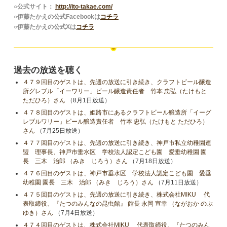
○公式サイト：
http://ito-takae.com/
○伊藤たかえの公式Facebookは
コチラ
○伊藤たかえの公式Xは
コチラ
過去の放送を聴く
４７９回目のゲストは、先週の放送に引き続き、クラフトビール醸造
所グレブル「イーワリー」ビール醸造責任者 竹本 忠弘（たけもと
ただひろ）さん
（8月1日放送）
４７８回目のゲストは、姫路市にあるクラフトビール醸造所「イーグ
レブルワリー」ビール醸造責任者 竹本 忠弘（たけもと ただひろ）
さん
（7月25日放送）
４７７回目のゲストは、先週の放送に引き続き、神戸市私立幼稚園連
盟 理事長、神戸市垂水区 学校法人認定こども園 愛垂幼稚園 園
長 三木 治郎 （みき じろう）さん
（7月18日放送）
４７６回目のゲストは、神戸市垂水区 学校法人認定こども園 愛垂
幼稚園 園長 三木 治郎 （みき じろう）さん
（7月11日放送）
４７５回目のゲストは、先週の放送に引き続き、株式会社MIKU 代
表取締役、『たつのみんなの昆虫館』 館長 永岡 宣幸 （ながおか のぶ
ゆき）さん
（7月4日放送）
４７４回目のゲストは、株式会社MIKU 代表取締役、『たつのみん