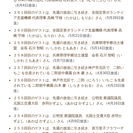
（6月4日放送）
２６１回目のゲストは、先週の放送に引き続き、全国災害ボランテイ
ア支援機構 代表理事 高橋 守雄（たかはし もりお）さん
（5月28日放
送）
２６０回目のゲストは、全国災害ボランテイア支援機構 代表理事 高
橋 守雄（たかはし もりお）さん
（5月21日放送）
２５９回目のゲストは、先週の放送に引き続き、兵庫県理学療法士連
盟 会長 石川 智昭（いしかわ ともあき）さん
（5月14日放送）
２５８回目のゲストは、兵庫県理学療法士連盟 会長 石川 智昭（い
しかわ ともあき）さん
（5月7日放送）
２５７回目のゲストは、先週の放送に引き続き神戸市北区で、二郎い
ちご を生産されている 二郎前中農園 白木 馨 さん
（4月30日放送）
２５６回目のゲストは、神戸市北区で、二郎（にろう）いちご を生産
されている 二郎前中農園 白木 馨（しらき かおる） さん
（4月23日放
送）
２５５回目のゲストは、先週の放送に引き続き、公明党 衆議院議員、
元国土交通大臣 赤羽かずよし（あかば かずよし）さん
（4月16日放
送）
２５４回目のゲストは、公明党 衆議院議員、元国土交通大臣 赤羽か
ずよし（あかば かずよし）さん
（4月9日放送）
２５３回目のゲストは、先週の放送に引き続き、原万里子フラワーデ