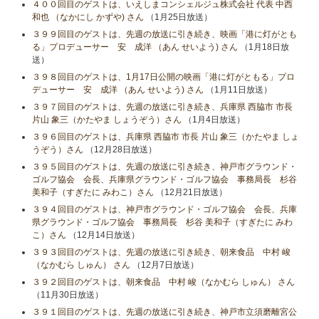
４００回目のゲストは、いえしまコンシェルジュ株式会社 代表 中西
和也 （なかにし かずや) さん
（1月25日放送）
３９９回目のゲストは、先週の放送に引き続き、映画「港に灯がとも
る」プロデューサー 安 成洋 （あん せいよう) さん
（1月18日放
送）
３９８回目のゲストは、1月17日公開の映画「港に灯がともる」プロ
デューサー 安 成洋 （あん せいよう) さん
（1月11日放送）
３９７回目のゲストは、先週の放送に引き続き、兵庫県 西脇市 市長
片山 象三（かたやま しょうぞう）さん
（1月4日放送）
３９６回目のゲストは、兵庫県 西脇市 市長 片山 象三（かたやま しょ
うぞう）さん
（12月28日放送）
３９５回目のゲストは、先週の放送に引き続き、神戸市グラウンド・
ゴルフ協会 会長、兵庫県グラウンド・ゴルフ協会 事務局長 杉谷
美和子（すぎたに みわこ）さん
（12月21日放送）
３９４回目のゲストは、神戸市グラウンド・ゴルフ協会 会長、兵庫
県グラウンド・ゴルフ協会 事務局長 杉谷 美和子（すぎたに みわ
こ）さん
（12月14日放送）
３９３回目のゲストは、先週の放送に引き続き、朝来食品 中村 峻
（なかむら しゅん） さん
（12月7日放送）
３９２回目のゲストは、朝来食品 中村 峻（なかむら しゅん） さん
（11月30日放送）
３９１回目のゲストは、先週の放送に引き続き、神戸市立須磨離宮公