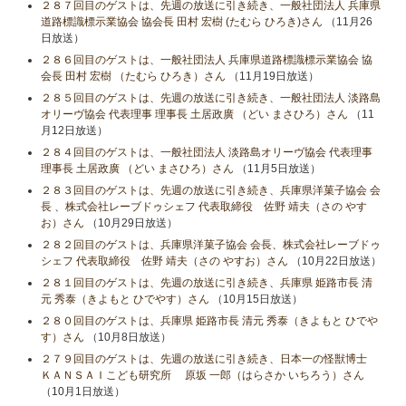
２８７回目のゲストは、先週の放送に引き続き、一般社団法人 兵庫県
道路標識標示業協会 協会長 田村 宏樹 (たむら ひろき)さん
（11月26
日放送）
２８６回目のゲストは、一般社団法人 兵庫県道路標識標示業協会 協
会長 田村 宏樹 （たむら ひろき）さん
（11月19日放送）
２８５回目のゲストは、先週の放送に引き続き、一般社団法人 淡路島
オリーヴ協会 代表理事 理事長 土居政廣 （どい まさひろ）さん
（11
月12日放送）
２８４回目のゲストは、一般社団法人 淡路島オリーヴ協会 代表理事
理事長 土居政廣 （どい まさひろ）さん
（11月5日放送）
２８３回目のゲストは、先週の放送に引き続き、兵庫県洋菓子協会 会
長 、株式会社レーブドゥシェフ 代表取締役 佐野 靖夫（さの やす
お）さん
（10月29日放送）
２８２回目のゲストは、兵庫県洋菓子協会 会長、株式会社レーブドゥ
シェフ 代表取締役 佐野 靖夫（さの やすお）さん
（10月22日放送）
２８１回目のゲストは、先週の放送に引き続き、兵庫県 姫路市長 清
元 秀泰（きよもと ひでやす）さん
（10月15日放送）
２８０回目のゲストは、兵庫県 姫路市長 清元 秀泰（きよもと ひでや
す）さん
（10月8日放送）
２７９回目のゲストは、先週の放送に引き続き、日本一の怪獣博士
ＫＡＮＳＡＩこども研究所 原坂 一郎（はらさか いちろう）さん
（10月1日放送）