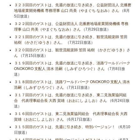
３２３回目のゲストは、先週の放送に引き続き、公益財団法人 北播磨
地場産業開発機構 専務理事 山口 尚美（やまぐち なおみ）さん
（8月
5日放送）
３２２回目のゲストは、公益財団法人 北播磨地場産業開発機構 専務
理事 山口 尚美（やまぐち なおみ）さん
（7月29日放送）
３２１回目のゲストは、先週の放送に引き続き、観世流能楽師 笠田
祐樹 （かさだ ゆうき）さん、
（7月22日放送）
３２０回目のゲストは、観世流能楽師 笠田 祐樹 （かさだ ゆうき）さ
ん
（7月15日放送）
３１９回目のゲストは、先週の放送に引き続き、淡路ワールドパーク
ONOKORO 支配人 清水 浩嗣（しみず ひろつぐ）さん
（7月8日放
送）
３１８回目のゲストは、淡路ワールドパーク ONOKORO 支配人 清水
浩嗣（しみず ひろつぐ）さん
（7月1日放送）
３１７回目のゲストは、先週の放送に引き続き、東二見漁業協同組
合 代表理事組合長 大西 賀雄（おおにし よしお）さん
（6月24日放
送）
３１６回目のゲストは、東二見漁業協同組合 代表理事組合長 大西
賀雄（おおにし よしお）さん
（6月17日放送）
３１５回目のゲストは、先週に引き続き、特別バージョン！
（6月10
日放送）
３１４回目のゲストは、特別バージョン！ゲストは・・・・
（6月3