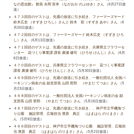
なの昆虫館』 館長 永岡 宣幸 （ながおか のぶゆき）さん
（6月27日放
送）
４７３回目のゲストは、先週の放送に引き続き、ファーマーズヤード
鈴木広史 （すずき ひろし）さんと 鈴木 彩（すずき あや）さん
（6
月20日放送）
４７２回目のゲストは、ファーマーズヤード 鈴木広史 （すずき ひろ
し）さん
（6月13日放送）
４７１回目のゲストは、先週の放送に引き続き、兵庫県立フラワーセ
ンター 花づくり事業課 課長 廣瀬 健司 （ひろせ けんじ）さん
（6月
6日放送）
４７０回目のゲストは、兵庫県立フラワーセンター 花づくり事業課
課長 廣瀬 健司 （ひろせ けんじ）さん
（5月30日放送）
４６９回目のゲストは、先週の放送に引き続き、一般社団法人 全国パ
ーキンソン病友の会 副支部長 山田 哲郎 （やまだ てつお）さん
（5
月23日放送）
４６８回目のゲストは、一般社団法人 全国パーキンソン病友の会 副
支部長 山田 哲郎 （やまだ てつお）さん
（5月16日放送）
４６７回目のゲストは、先週の放送に引き続き、、神戸市立平磯海づ
り公園 施設管理、広報担当 濱原 典正 （はまはら のりまさ）さ
ん
（5月9日放送）
４６６回目のゲストは、神戸市立平磯海づり公園 施設管理、広報担
当 濱原 典正 （はまはら のりまさ）さん
（5月2日放送）