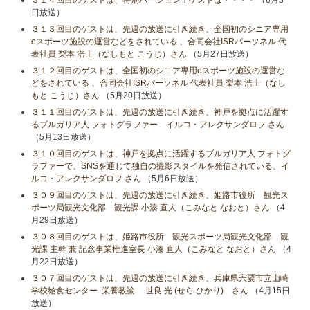
日放送）
３１３回目のゲストは、先週の放送に引き続き、全国初のシニア専用
eスポーツ施設の運営などをされている 、合同会社ISRパーソネル 代
表社員 梨本 浩士（なしもと こうじ）さん
（5月27日放送）
３１２回目のゲストは、全国初のシニア専用eスポーツ施設の運営な
どをされている 、合同会社ISRパーソネル 代表社員 梨本 浩士（なし
もと こうじ）さん
（5月20日放送）
３１１回目のゲストは、先週の放送に引き続き、神戸を拠点に活躍す
るブルガリア人 フォトグラファー イルコ・アレクサンダロフ さん
（5月13日放送）
３１０回目のゲストは、神戸を拠点に活躍するブルガリア人 フォトグ
ラファーで、SNSを通じて独自の撮影スタイルを発信されている、イ
ルコ・アレクサンダロフ さん
（5月6日放送）
３０９回目のゲストは、先週の放送に引き続き、姫路市役所 観光ス
ポーツ局観光文化部 観光課 小湊 直人（こみなと なおと）さん
（4
月29日放送）
３０８回目のゲストは、姫路市役所 観光スポーツ局観光文化部 観
光課 主幹 兼 記念事業推進室長 小湊 直人（こみなと なおと）さん
（4
月22日放送）
３０７回目のゲストは、先週の放送に引き続き、兵庫県宍粟市立山崎
学校給食センター 栄養教諭 世良 光 (せら ひかり) さん
（4月15日
放送）