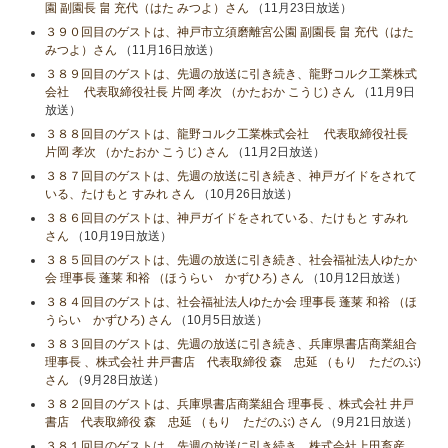
園 副園長 畠 充代（はた みつよ）さん
（11月23日放送）
３９０回目のゲストは、神戸市立須磨離宮公園 副園長 畠 充代（はた
みつよ）さん
（11月16日放送）
３８９回目のゲストは、先週の放送に引き続き、龍野コルク工業株式
会社 代表取締役社長 片岡 孝次 （かたおか こうじ) さん
（11月9日
放送）
３８８回目のゲストは、龍野コルク工業株式会社 代表取締役社長
片岡 孝次 （かたおか こうじ) さん
（11月2日放送）
３８７回目のゲストは、先週の放送に引き続き、神戸ガイドをされて
いる、たけもと すみれ さん
（10月26日放送）
３８６回目のゲストは、神戸ガイドをされている、たけもと すみれ
さん
（10月19日放送）
３８５回目のゲストは、先週の放送に引き続き、社会福祉法人ゆたか
会 理事長 蓬莱 和裕 （ほうらい かずひろ) さん
（10月12日放送）
３８４回目のゲストは、社会福祉法人ゆたか会 理事長 蓬莱 和裕 （ほ
うらい かずひろ) さん
（10月5日放送）
３８３回目のゲストは、先週の放送に引き続き、兵庫県書店商業組合
理事長 、株式会社 井戸書店 代表取締役 森 忠延 （もり ただのぶ)
さん
（9月28日放送）
３８２回目のゲストは、兵庫県書店商業組合 理事長 、株式会社 井戸
書店 代表取締役 森 忠延 （もり ただのぶ) さん
（9月21日放送）
３８１回目のゲストは、先週の放送に引き続き、株式会社上田畜産