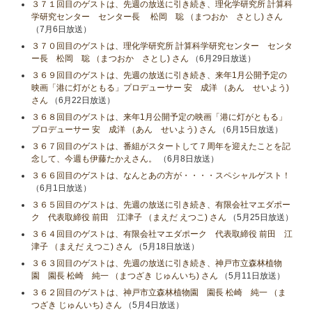
３７１回目のゲストは、先週の放送に引き続き、理化学研究所 計算科
学研究センター センター長 松岡 聡 （まつおか さとし) さん
（7月6日放送）
３７０回目のゲストは、理化学研究所 計算科学研究センター センタ
ー長 松岡 聡 （まつおか さとし) さん
（6月29日放送）
３６９回目のゲストは、先週の放送に引き続き、来年1月公開予定の
映画「港に灯がともる」プロデューサー 安 成洋 （あん せいよう)
さん
（6月22日放送）
３６８回目のゲストは、来年1月公開予定の映画「港に灯がともる」
プロデューサー 安 成洋 （あん せいよう) さん
（6月15日放送）
３６７回目のゲストは、番組がスタートして７周年を迎えたことを記
念して、今週も伊藤たかえさん。
（6月8日放送）
３６６回目のゲストは、なんとあの方が・・・・スペシャルゲスト！
（6月1日放送）
３６５回目のゲストは、先週の放送に引き続き、有限会社マエダポー
ク 代表取締役 前田 江津子 （まえだ えつこ) さん
（5月25日放送）
３６４回目のゲストは、有限会社マエダポーク 代表取締役 前田 江
津子 （まえだ えつこ) さん
（5月18日放送）
３６３回目のゲストは、先週の放送に引き続き、神戸市立森林植物
園 園長 松崎 純一 （まつざき じゅんいち) さん
（5月11日放送）
３６２回目のゲストは、神戸市立森林植物園 園長 松崎 純一 （ま
つざき じゅんいち) さん
（5月4日放送）