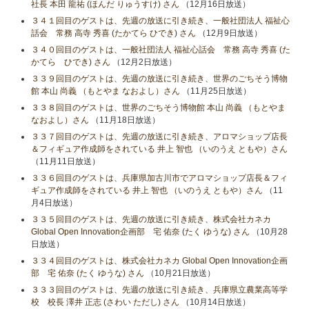
社長 本田 龍祐 (ほんだ りゅうすけ) さん
（12月16日放送）
３４１回目のゲストは、先週の放送に引き続き、一般社団法人 福祉心
話会 常務 高寺 秀喜 (たかてら ひでき) さん
（12月9日放送）
３４０回目のゲストは、一般社団法人 福祉心話会 常務 高寺 秀喜 (た
かてら ひでき) さん
（12月2日放送）
３３９回目のゲストは、先週の放送に引き続き、世界のごちそう博物
館 本山 尚義 （もとやま なおよし）さん
（11月25日放送）
３３８回目のゲストは、世界のごちそう博物館 本山 尚義 （もとやま
なおよし）さん
（11月18日放送）
３３７回目のゲストは、先週の放送に引き続き、アロマショップ店長
＆フィギュア作成師をされている 井上 智也 （いのうえ ともや）さん
（11月11日放送）
３３６回目のゲストは、兵庫県加古川市でアロマショップ店長＆フィ
ギュア作成師をされている 井上 智也 （いのうえ ともや）さん
（11
月4日放送）
３３５回目のゲストは、先週の放送に引き続き、株式会社カネカ
Global Open Innovation企画部 宅 佑奈 (たく ゆうな) さん
（10月28
日放送）
３３４回目のゲストは、株式会社カネカ Global Open Innovation企画
部 宅 佑奈 (たく ゆうな) さん
（10月21日放送）
３３３回目のゲストは、先週の放送に引き続き、兵庫県立農業高等学
校 校長 澤井 正志 (さわい ただし) さん
（10月14日放送）