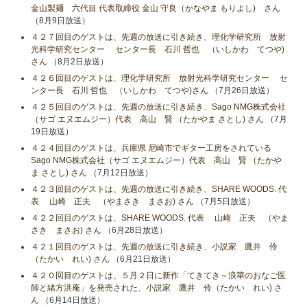
金山製麺 六代目 代表取締役 金山 守良（かなやま もりよし) さん
（8月9日放送）
４２７回目のゲストは、先週の放送に引き続き、理化学研究所 放射
光科学研究センター センター長 石川 哲也 （いしかわ てつや)
さん
（8月2日放送）
４２６回目のゲストは、理化学研究所 放射光科学研究センター セ
ンター長 石川 哲也 （いしかわ てつや)さん
（7月26日放送）
４２５回目のゲストは、先週の放送に引き続き、Sago NMG株式会社
（サゴ エヌエムジー）代表 高山 賢 （たかやま さとし) さん
（7月
19日放送）
４２４回目のゲストは、兵庫県 尼崎市でギター工房をされている
Sago NMG株式会社（サゴ エヌエムジー）代表 高山 賢 （たかや
ま さとし) さん
（7月12日放送）
４２３回目のゲストは、先週の放送に引き続き、SHARE WOODS. 代
表 山崎 正夫 （やまさき まさお) さん
（7月5日放送）
４２２回目のゲストは、SHARE WOODS. 代表 山崎 正夫 （やま
さき まさお) さん
（6月28日放送）
４２１回目のゲストは、先週の放送に引き続き、小説家 鷹井 伶
（たかい れい) さん
（6月21日放送）
４２０回目のゲストは、５月２日に新作「てきてき～浪華のおなご医
師と緒方洪庵」を発売された、小説家 鷹井 伶（たかい れい) さ
ん
（6月14日放送）