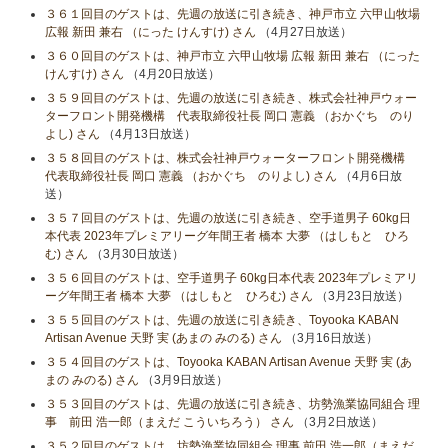
３６１回目のゲストは、先週の放送に引き続き、神戸市立 六甲山牧場
広報 新田 兼右 （にった けんすけ) さん
（4月27日放送）
３６０回目のゲストは、神戸市立 六甲山牧場 広報 新田 兼右 （にった
けんすけ) さん
（4月20日放送）
３５９回目のゲストは、先週の放送に引き続き、株式会社神戸ウォー
ターフロント開発機構 代表取締役社長 岡口 憲義 （おかぐち のり
よし) さん
（4月13日放送）
３５８回目のゲストは、株式会社神戸ウォーターフロント開発機構
代表取締役社長 岡口 憲義 （おかぐち のりよし) さん
（4月6日放
送）
３５７回目のゲストは、先週の放送に引き続き、空手道男子 60kg日
本代表 2023年プレミアリーグ年間王者 橋本 大夢 （はしもと ひろ
む) さん
（3月30日放送）
３５６回目のゲストは、空手道男子 60kg日本代表 2023年プレミアリ
ーグ年間王者 橋本 大夢 （はしもと ひろむ) さん
（3月23日放送）
３５５回目のゲストは、先週の放送に引き続き、Toyooka KABAN
Artisan Avenue 天野 実 (あまの みのる) さん
（3月16日放送）
３５４回目のゲストは、Toyooka KABAN Artisan Avenue 天野 実 (あ
まの みのる) さん
（3月9日放送）
３５３回目のゲストは、先週の放送に引き続き、坊勢漁業協同組合 理
事 前田 浩一郎（まえだ こういちろう） さん
（3月2日放送）
３５２回目のゲストは、坊勢漁業協同組合 理事 前田 浩一郎（まえだ