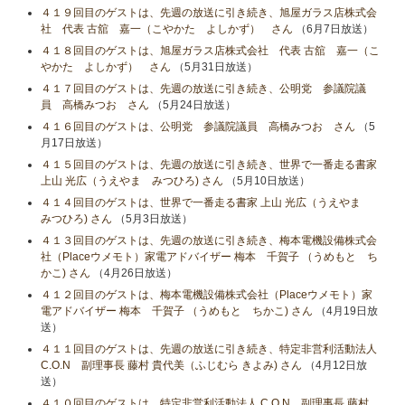
４１９回目のゲストは、先週の放送に引き続き、旭屋ガラス店株式会
社 代表 古舘 嘉一（こやかた よしかず） さん
（6月7日放送）
４１８回目のゲストは、旭屋ガラス店株式会社 代表 古舘 嘉一（こ
やかた よしかず） さん
（5月31日放送）
４１７回目のゲストは、先週の放送に引き続き、公明党 参議院議
員 高橋みつお さん
（5月24日放送）
４１６回目のゲストは、公明党 参議院議員 高橋みつお さん
（5
月17日放送）
４１５回目のゲストは、先週の放送に引き続き、世界で一番走る書家
上山 光広（うえやま みつひろ) さん
（5月10日放送）
４１４回目のゲストは、世界で一番走る書家 上山 光広（うえやま
みつひろ) さん
（5月3日放送）
４１３回目のゲストは、先週の放送に引き続き、梅本電機設備株式会
社（Placeウメモト）家電アドバイザー 梅本 千賀子 （うめもと ち
かこ) さん
（4月26日放送）
４１２回目のゲストは、梅本電機設備株式会社（Placeウメモト）家
電アドバイザー 梅本 千賀子 （うめもと ちかこ) さん
（4月19日放
送）
４１１回目のゲストは、先週の放送に引き続き、特定非営利活動法人
C.O.N 副理事長 藤村 貴代美（ふじむら きよみ) さん
（4月12日放
送）
４１０回目のゲストは、特定非営利活動法人 C.O.N 副理事長 藤村