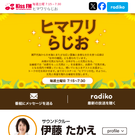
毎週土曜 7:15～7:30
ヒマワリらじお