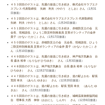
４５３回目のゲストは、先週の放送に引き続き、株式会社サラブエク
スプレス 代表取締役 矢納 利夫（やのう としお）さん
（1月31
日放送）
４５２回目のゲストは、株式会社サラブエクスプレス 代表取締役
矢納 利夫（やのう としお）さん
（1月24日放送）
４５１回目のゲストは、先週の放送に引き続き、赤穂防災士の会 元
会長、現相談役、ひょうご防災特別推進員 災害ボランティアの金井
貴子（かない たかこ）さん
（1月17日放送）
４５０回目のゲストは、赤穂防災士の会 元会長、現相談役、ひょう
ご防災特別推進員 災害ボランティアの金井 貴子（かない たかこ）さ
ん
（1月10日放送）
４４９回目のゲストは、先週の放送に引き続き、神戸地方気象台 台
長 森永 裕幸（もりなが ひろゆき） さん
（1月3日放送）
４４８回目のゲストは、神戸地方気象台 台長 森永 裕幸（もりなが
ひろゆき） さん
（12月27日放送）
４４７回目のゲストは、先週の放送に引き続き、道の駅よかわ 駅長
荒田 幸夫 （あらた ゆきお） さん
（12月20日放送）
４４６回目のゲストは、道の駅よかわ 駅長 荒田 幸夫 （あらた ゆ
きお） さん
（12月13日放送）
４４５回目のゲストは、先週の放送に引き続き、城崎温泉旅館協同組
合 理事長 大西 伸弥（おおにし しんや） さん
（12月6日放送）