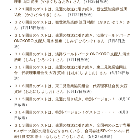
理事 山口 尚美（やまぐち なおみ）さん
（7月29日放送）
３２１回目のゲストは、先週の放送に引き続き、観世流能楽師 笠田
祐樹 （かさだ ゆうき）さん、
（7月22日放送）
３２０回目のゲストは、観世流能楽師 笠田 祐樹 （かさだ ゆうき）さ
ん
（7月15日放送）
３１９回目のゲストは、先週の放送に引き続き、淡路ワールドパーク
ONOKORO 支配人 清水 浩嗣（しみず ひろつぐ）さん
（7月8日放
送）
３１８回目のゲストは、淡路ワールドパーク ONOKORO 支配人 清水
浩嗣（しみず ひろつぐ）さん
（7月1日放送）
３１７回目のゲストは、先週の放送に引き続き、東二見漁業協同組
合 代表理事組合長 大西 賀雄（おおにし よしお）さん
（6月24日放
送）
３１６回目のゲストは、東二見漁業協同組合 代表理事組合長 大西
賀雄（おおにし よしお）さん
（6月17日放送）
３１５回目のゲストは、先週に引き続き、特別バージョン！
（6月10
日放送）
３１４回目のゲストは、特別バージョン！ゲストは・・・・
（6月3
日放送）
３１３回目のゲストは、先週の放送に引き続き、全国初のシニア専用
eスポーツ施設の運営などをされている 、合同会社ISRパーソネル 代
表社員 梨本 浩士（なしもと こうじ）さん
（5月27日放送）