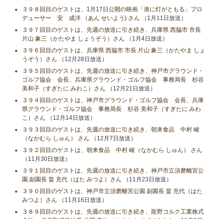
３９８回目のゲストは、1月17日公開の映画「港に灯がともる」プロ
デューサー 安 成洋 （あん せいよう) さん
（1月11日放送）
３９７回目のゲストは、先週の放送に引き続き、兵庫県 西脇市 市長
片山 象三（かたやま しょうぞう）さん
（1月4日放送）
３９６回目のゲストは、兵庫県 西脇市 市長 片山 象三（かたやま しょ
うぞう）さん
（12月28日放送）
３９５回目のゲストは、先週の放送に引き続き、神戸市グラウンド・
ゴルフ協会 会長、兵庫県グラウンド・ゴルフ協会 事務局長 杉谷
美和子（すぎたに みわこ）さん
（12月21日放送）
３９４回目のゲストは、神戸市グラウンド・ゴルフ協会 会長、兵庫
県グラウンド・ゴルフ協会 事務局長 杉谷 美和子（すぎたに みわ
こ）さん
（12月14日放送）
３９３回目のゲストは、先週の放送に引き続き、朝来食品 中村 峻
（なかむら しゅん） さん
（12月7日放送）
３９２回目のゲストは、朝来食品 中村 峻（なかむら しゅん） さん
（11月30日放送）
３９１回目のゲストは、先週の放送に引き続き、神戸市立須磨離宮公
園 副園長 畠 充代（はた みつよ）さん
（11月23日放送）
３９０回目のゲストは、神戸市立須磨離宮公園 副園長 畠 充代（はた
みつよ）さん
（11月16日放送）
３８９回目のゲストは、先週の放送に引き続き、龍野コルク工業株式