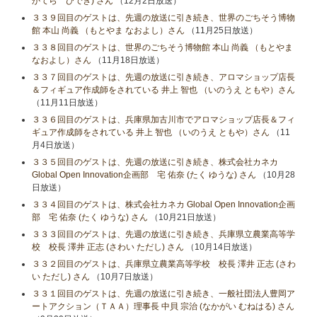
かてら ひでき) さん
（12月2日放送）
３３９回目のゲストは、先週の放送に引き続き、世界のごちそう博物
館 本山 尚義 （もとやま なおよし）さん
（11月25日放送）
３３８回目のゲストは、世界のごちそう博物館 本山 尚義 （もとやま
なおよし）さん
（11月18日放送）
３３７回目のゲストは、先週の放送に引き続き、アロマショップ店長
＆フィギュア作成師をされている 井上 智也 （いのうえ ともや）さん
（11月11日放送）
３３６回目のゲストは、兵庫県加古川市でアロマショップ店長＆フィ
ギュア作成師をされている 井上 智也 （いのうえ ともや）さん
（11
月4日放送）
３３５回目のゲストは、先週の放送に引き続き、株式会社カネカ
Global Open Innovation企画部 宅 佑奈 (たく ゆうな) さん
（10月28
日放送）
３３４回目のゲストは、株式会社カネカ Global Open Innovation企画
部 宅 佑奈 (たく ゆうな) さん
（10月21日放送）
３３３回目のゲストは、先週の放送に引き続き、兵庫県立農業高等学
校 校長 澤井 正志 (さわい ただし) さん
（10月14日放送）
３３２回目のゲストは、兵庫県立農業高等学校 校長 澤井 正志 (さわ
い ただし) さん
（10月7日放送）
３３１回目のゲストは、先週の放送に引き続き、一般社団法人豊岡ア
ートアクション（ＴＡＡ）理事長 中貝 宗治 (なかがい むねはる) さん