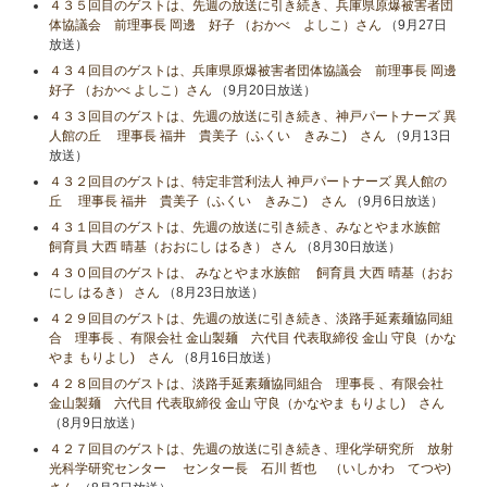
４３５回目のゲストは、先週の放送に引き続き、兵庫県原爆被害者団
体協議会 前理事長 岡邊 好子 （おかべ よしこ）さん
（9月27日
放送）
４３４回目のゲストは、兵庫県原爆被害者団体協議会 前理事長 岡邊
好子 （おかべ よしこ）さん
（9月20日放送）
４３３回目のゲストは、先週の放送に引き続き、神戸パートナーズ 異
人館の丘 理事長 福井 貴美子（ふくい きみこ) さん
（9月13日
放送）
４３２回目のゲストは、特定非営利法人 神戸パートナーズ 異人館の
丘 理事長 福井 貴美子（ふくい きみこ) さん
（9月6日放送）
４３１回目のゲストは、先週の放送に引き続き、みなとやま水族館
飼育員 大西 晴基（おおにし はるき） さん
（8月30日放送）
４３０回目のゲストは、 みなとやま水族館 飼育員 大西 晴基（おお
にし はるき） さん
（8月23日放送）
４２９回目のゲストは、先週の放送に引き続き、淡路手延素麺協同組
合 理事長 、有限会社 金山製麺 六代目 代表取締役 金山 守良（かな
やま もりよし) さん
（8月16日放送）
４２８回目のゲストは、淡路手延素麺協同組合 理事長 、有限会社
金山製麺 六代目 代表取締役 金山 守良（かなやま もりよし) さん
（8月9日放送）
４２７回目のゲストは、先週の放送に引き続き、理化学研究所 放射
光科学研究センター センター長 石川 哲也 （いしかわ てつや)