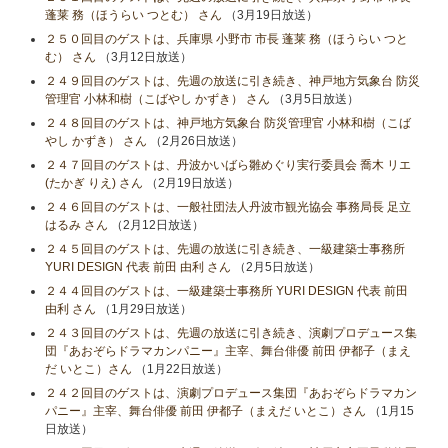
蓬莱 務（ほうらい つとむ） さん
（3月19日放送）
２５０回目のゲストは、兵庫県 小野市 市長 蓬莱 務（ほうらい つと
む） さん
（3月12日放送）
２４９回目のゲストは、先週の放送に引き続き、神戸地方気象台 防災
管理官 小林和樹（こばやし かずき） さん
（3月5日放送）
２４８回目のゲストは、神戸地方気象台 防災管理官 小林和樹（こば
やし かずき） さん
（2月26日放送）
２４７回目のゲストは、丹波かいばら雛めぐり実行委員会 喬木 リエ
(たかぎ りえ) さん
（2月19日放送）
２４６回目のゲストは、一般社団法人丹波市観光協会 事務局長 足立
はるみ さん
（2月12日放送）
２４５回目のゲストは、先週の放送に引き続き、一級建築士事務所
YURI DESIGN 代表 前田 由利 さん
（2月5日放送）
２４４回目のゲストは、一級建築士事務所 YURI DESIGN 代表 前田
由利 さん
（1月29日放送）
２４３回目のゲストは、先週の放送に引き続き、演劇プロデュース集
団『あおぞらドラマカンパニー』主宰、舞台俳優 前田 伊都子（まえ
だ いとこ）さん
（1月22日放送）
２４２回目のゲストは、演劇プロデュース集団『あおぞらドラマカン
パニー』主宰、舞台俳優 前田 伊都子（まえだ いとこ）さん
（1月15
日放送）