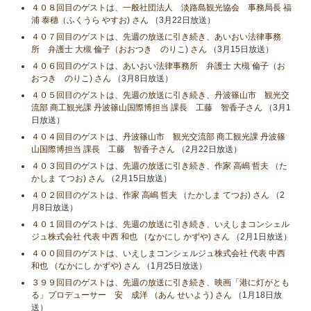
４０８回目のゲストは、一般社団法人 淡路島観光協会 事務局長 福
浦 泰穗（ふくうら やすお) さん
（3月22日放送）
４０７回目のゲストは、先週の放送に引き続き、あいおい法律事務
所 弁護士 大槻 倫子（おおつき のりこ) さん
（3月15日放送）
４０６回目のゲストは、あいおい法律事務所 弁護士 大槻 倫子（お
おつき のりこ) さん
（3月8日放送）
４０５回目のゲストは、先週の放送に引き続き、丹波篠山市 観光交
流部 商工観光課 丹波篠山国際博担当 課長 工藤 智香子さん
（3月1
日放送）
４０４回目のゲストは、丹波篠山市 観光交流部 商工観光課 丹波篠
山国際博担当 課長 工藤 智香子さん
（2月22日放送）
４０３回目のゲストは、先週の放送に引き続き、作家 高嶋 哲夫 （た
かしま てつお) さん
（2月15日放送）
４０２回目のゲストは、作家 高嶋 哲夫 （たかしま てつお) さん
（2
月8日放送）
４０１回目のゲストは、先週の放送に引き続き、いえしまコンシェル
ジュ株式会社 代表 中西 和也 （なかにし かずや) さん
（2月1日放送）
４００回目のゲストは、いえしまコンシェルジュ株式会社 代表 中西
和也 （なかにし かずや) さん
（1月25日放送）
３９９回目のゲストは、先週の放送に引き続き、映画「港に灯がとも
る」プロデューサー 安 成洋 （あん せいよう) さん
（1月18日放
送）