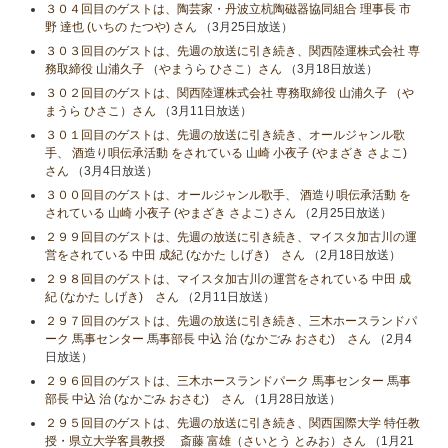
３０４回目のゲストは、陶芸家・丹波立杭陶磁器協同組合 理事長 市
野 達也 (いちの たつや) さん
（3月25日放送）
３０３回目のゲストは、先週の放送に引き続き、関西陸運株式会社 専
務取締役 山浦久子 （やまうら ひさこ）さん
（3月18日放送）
３０２回目のゲストは、関西陸運株式会社 専務取締役 山浦久子 （や
まうら ひさこ）さん
（3月11日放送）
３０１回目のゲストは、先週の放送に引き続き、オールジャンル歌
手、 酒造り唄伝承活動 をされている 山崎 小夜子 (やまざき さよこ)
さん
（3月4日放送）
３００回目のゲストは、オールジャンル歌手、 酒造り唄伝承活動 を
されている 山崎 小夜子 (やまざき さよこ) さん
（2月25日放送）
２９９回目のゲストは、先週の放送に引き続き、マイスタ加古川の運
営をされている 中田 成紀 (なかた しげき) さん
（2月18日放送）
２９８回目のゲストは、マイスタ加古川の運営をされている 中田 成
紀 (なかた しげき) さん
（2月11日放送）
２９７回目のゲストは、先週の放送に引き続き、三木ホースランドパ
ーク 馬事センター 馬事部長 中込 治 (なかごみ おさむ) さん
（2月4
日放送）
２９６回目のゲストは、三木ホースランドパーク 馬事センター 馬事
部長 中込 治 (なかごみ おさむ) さん
（1月28日放送）
２９５回目のゲストは、先週の放送に引き続き、関西国際大学 特任教
授・県立大学客員教授 斎藤 富雄（さいとう とみお）さん
（1月21