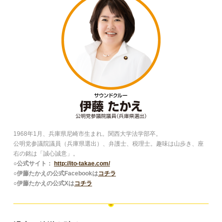
1968年1月、兵庫県尼崎市生まれ。関西大学法学部卒。
公明党参議院議員（兵庫県選出）、弁護士、税理士。趣味は山歩き、座
右の銘は「誠心誠意」。
○公式サイト：
http://ito-takae.com/
○伊藤たかえの公式Facebookは
コチラ
○伊藤たかえの公式Xは
コチラ