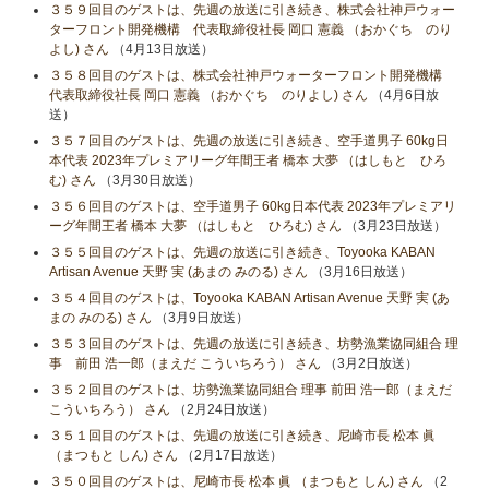
３５９回目のゲストは、先週の放送に引き続き、株式会社神戸ウォー
ターフロント開発機構 代表取締役社長 岡口 憲義 （おかぐち のり
よし) さん
（4月13日放送）
３５８回目のゲストは、株式会社神戸ウォーターフロント開発機構
代表取締役社長 岡口 憲義 （おかぐち のりよし) さん
（4月6日放
送）
３５７回目のゲストは、先週の放送に引き続き、空手道男子 60kg日
本代表 2023年プレミアリーグ年間王者 橋本 大夢 （はしもと ひろ
む) さん
（3月30日放送）
３５６回目のゲストは、空手道男子 60kg日本代表 2023年プレミアリ
ーグ年間王者 橋本 大夢 （はしもと ひろむ) さん
（3月23日放送）
３５５回目のゲストは、先週の放送に引き続き、Toyooka KABAN
Artisan Avenue 天野 実 (あまの みのる) さん
（3月16日放送）
３５４回目のゲストは、Toyooka KABAN Artisan Avenue 天野 実 (あ
まの みのる) さん
（3月9日放送）
３５３回目のゲストは、先週の放送に引き続き、坊勢漁業協同組合 理
事 前田 浩一郎（まえだ こういちろう） さん
（3月2日放送）
３５２回目のゲストは、坊勢漁業協同組合 理事 前田 浩一郎（まえだ
こういちろう） さん
（2月24日放送）
３５１回目のゲストは、先週の放送に引き続き、尼崎市長 松本 眞
（まつもと しん) さん
（2月17日放送）
３５０回目のゲストは、尼崎市長 松本 眞 （まつもと しん) さん
（2