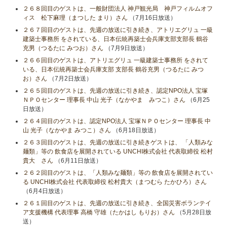
２６８回目のゲストは、一般財団法人 神戸観光局 神戸フィルムオフ
ィス 松下麻理（まつした まり）さん
（7月16日放送）
２６７回目のゲストは、先週の放送に引き続き、アトリエグリュ 一級
建築士事務所 をされている、日本伝統再築士会兵庫支部支部長 鶴谷
充男（つるたに みつお）さん
（7月9日放送）
２６６回目のゲストは、アトリエグリュ 一級建築士事務所 をされて
いる、日本伝統再築士会兵庫支部 支部長 鶴谷充男（つるたに みつ
お）さん
（7月2日放送）
２６５回目のゲストは、先週の放送に引き続き、認定NPO法人 宝塚
ＮＰＯセンター 理事長 中山 光子（なかやま みつこ）さん
（6月25
日放送）
２６４回目のゲストは、認定NPO法人 宝塚ＮＰＯセンター 理事長 中
山 光子（なかやま みつこ）さん
（6月18日放送）
２６３回目のゲストは、先週の放送に引き続きゲストは、 「人類みな
麺類」等の 飲食店を展開されている UNCHI株式会社 代表取締役 松村
貴大 さん
（6月11日放送）
２６２回目のゲストは、「人類みな麺類」等の 飲食店を展開されてい
る UNCHI株式会社 代表取締役 松村貴大（まつむら たかひろ）さん
（6月4日放送）
２６１回目のゲストは、先週の放送に引き続き、全国災害ボランテイ
ア支援機構 代表理事 高橋 守雄（たかはし もりお）さん
（5月28日放
送）