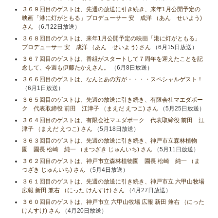
３６９回目のゲストは、先週の放送に引き続き、来年1月公開予定の
映画「港に灯がともる」プロデューサー 安 成洋 （あん せいよう)
さん
（6月22日放送）
３６８回目のゲストは、来年1月公開予定の映画「港に灯がともる」
プロデューサー 安 成洋 （あん せいよう) さん
（6月15日放送）
３６７回目のゲストは、番組がスタートして７周年を迎えたことを記
念して、今週も伊藤たかえさん。
（6月8日放送）
３６６回目のゲストは、なんとあの方が・・・・スペシャルゲスト！
（6月1日放送）
３６５回目のゲストは、先週の放送に引き続き、有限会社マエダポー
ク 代表取締役 前田 江津子 （まえだ えつこ) さん
（5月25日放送）
３６４回目のゲストは、有限会社マエダポーク 代表取締役 前田 江
津子 （まえだ えつこ) さん
（5月18日放送）
３６３回目のゲストは、先週の放送に引き続き、神戸市立森林植物
園 園長 松崎 純一 （まつざき じゅんいち) さん
（5月11日放送）
３６２回目のゲストは、神戸市立森林植物園 園長 松崎 純一 （ま
つざき じゅんいち) さん
（5月4日放送）
３６１回目のゲストは、先週の放送に引き続き、神戸市立 六甲山牧場
広報 新田 兼右 （にった けんすけ) さん
（4月27日放送）
３６０回目のゲストは、神戸市立 六甲山牧場 広報 新田 兼右 （にった
けんすけ) さん
（4月20日放送）