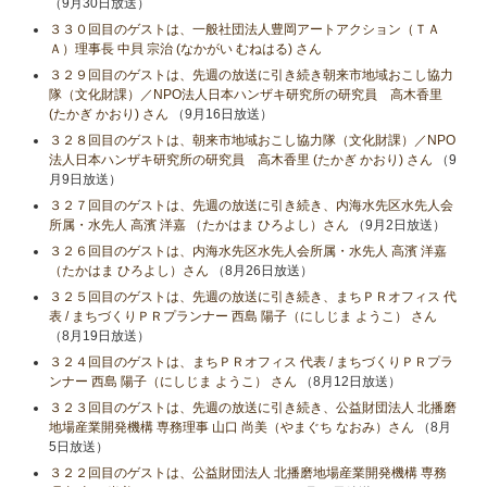
（9月30日放送）
３３０回目のゲストは、一般社団法人豊岡アートアクション（ＴＡ
Ａ）理事長 中貝 宗治 (なかがい むねはる) さん
３２９回目のゲストは、先週の放送に引き続き朝来市地域おこし協力
隊（文化財課）／NPO法人日本ハンザキ研究所の研究員 高木香里
(たかぎ かおり) さん
（9月16日放送）
３２８回目のゲストは、朝来市地域おこし協力隊（文化財課）／NPO
法人日本ハンザキ研究所の研究員 高木香里 (たかぎ かおり) さん
（9
月9日放送）
３２７回目のゲストは、先週の放送に引き続き、内海水先区水先人会
所属・水先人 高濱 洋嘉 （たかはま ひろよし）さん
（9月2日放送）
３２６回目のゲストは、内海水先区水先人会所属・水先人 高濱 洋嘉
（たかはま ひろよし）さん
（8月26日放送）
３２５回目のゲストは、先週の放送に引き続き、まちＰＲオフィス 代
表 / まちづくりＰＲプランナー 西島 陽子（にしじま ようこ） さん
（8月19日放送）
３２４回目のゲストは、まちＰＲオフィス 代表 / まちづくりＰＲプラ
ンナー 西島 陽子（にしじま ようこ） さん
（8月12日放送）
３２３回目のゲストは、先週の放送に引き続き、公益財団法人 北播磨
地場産業開発機構 専務理事 山口 尚美（やまぐち なおみ）さん
（8月
5日放送）
３２２回目のゲストは、公益財団法人 北播磨地場産業開発機構 専務