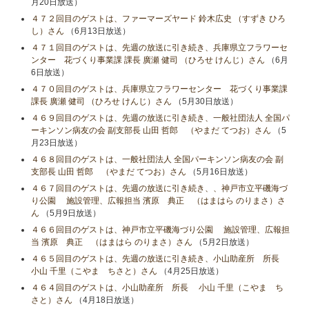
月20日放送）
４７２回目のゲストは、ファーマーズヤード 鈴木広史 （すずき ひろ
し）さん
（6月13日放送）
４７１回目のゲストは、先週の放送に引き続き、兵庫県立フラワーセ
ンター 花づくり事業課 課長 廣瀬 健司 （ひろせ けんじ）さん
（6月
6日放送）
４７０回目のゲストは、兵庫県立フラワーセンター 花づくり事業課
課長 廣瀬 健司 （ひろせ けんじ）さん
（5月30日放送）
４６９回目のゲストは、先週の放送に引き続き、一般社団法人 全国パ
ーキンソン病友の会 副支部長 山田 哲郎 （やまだ てつお）さん
（5
月23日放送）
４６８回目のゲストは、一般社団法人 全国パーキンソン病友の会 副
支部長 山田 哲郎 （やまだ てつお）さん
（5月16日放送）
４６７回目のゲストは、先週の放送に引き続き、、神戸市立平磯海づ
り公園 施設管理、広報担当 濱原 典正 （はまはら のりまさ）さ
ん
（5月9日放送）
４６６回目のゲストは、神戸市立平磯海づり公園 施設管理、広報担
当 濱原 典正 （はまはら のりまさ）さん
（5月2日放送）
４６５回目のゲストは、先週の放送に引き続き、小山助産所 所長
小山​ 千里（こやま ちさと）さん
（4月25日放送）
４６４回目のゲストは、小山助産所 所長 小山​ 千里（こやま ち
さと）さん
（4月18日放送）