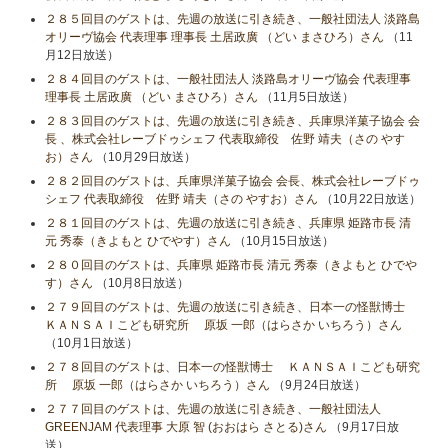
２８５回目のゲストは、先週の放送に引き続き、一般社団法人 淡路島
オリーヴ協会 代表理事 理事長 土居政廣 （どい まさひろ）さん
（11
月12日放送）
２８４回目のゲストは、一般社団法人 淡路島オリーヴ協会 代表理事
理事長 土居政廣 （どい まさひろ）さん
（11月5日放送）
２８３回目のゲストは、先週の放送に引き続き、兵庫県洋菓子協会 会
長 、株式会社レーブドゥシェフ 代表取締役 佐野 靖夫（さの やす
お）さん
（10月29日放送）
２８２回目のゲストは、兵庫県洋菓子協会 会長、株式会社レーブドゥ
シェフ 代表取締役 佐野 靖夫（さの やすお）さん
（10月22日放送）
２８１回目のゲストは、先週の放送に引き続き、兵庫県 姫路市長 清
元 秀泰（きよもと ひでやす）さん
（10月15日放送）
２８０回目のゲストは、兵庫県 姫路市長 清元 秀泰（きよもと ひでや
す）さん
（10月8日放送）
２７９回目のゲストは、先週の放送に引き続き、日本一の怪獣博士
ＫＡＮＳＡＩこども研究所 原坂 一郎（はらさか いちろう）さん
（10月1日放送）
２７８回目のゲストは、日本一の怪獣博士 ＫＡＮＳＡＩこども研究
所 原坂 一郎（はらさか いちろう）さん
（9月24日放送）
２７７回目のゲストは、先週の放送に引き続き、一般社団法人
GREENJAM 代表理事 大原 智 (おおはら さとる)さん
（9月17日放
送）