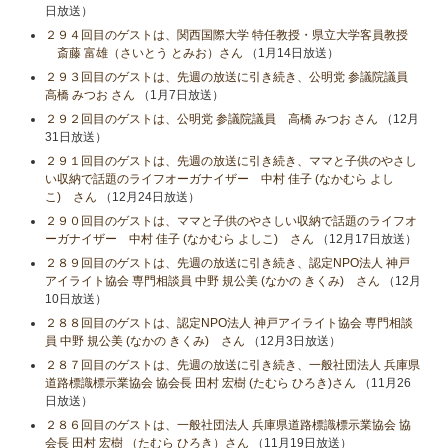
日放送）
２９４回目のゲストは、関西国際大学 特任教授・県立大学客員教授
斎藤 富雄（さいとう とみお）さん
（1月14日放送）
２９３回目のゲストは、先週の放送に引き続き、公明党 参議院議員
高橋 みつお さん
（1月7日放送）
２９２回目のゲストは、公明党 参議院議員 高橋 みつお さん
（12月
31日放送）
２９１回目のゲストは、先週の放送に引き続き、ママと子供のやさし
い収納で話題のライフオーガナイザー 中村 佳子 (なかむら よし
こ) さん
（12月24日放送）
２９０回目のゲストは、ママと子供のやさしい収納で話題のライフオ
ーガナイザー 中村 佳子 (なかむら よしこ) さん
（12月17日放送）
２８９回目のゲストは、先週の放送に引き続き、認定NPO法人 神戸
アイライト協会 専門相談員 中野 規公美 (なかの きくみ) さん
（12月
10日放送）
２８８回目のゲストは、認定NPO法人 神戸アイライト協会 専門相談
員 中野 規公美 (なかの きくみ) さん
（12月3日放送）
２８７回目のゲストは、先週の放送に引き続き、一般社団法人 兵庫県
道路標識標示業協会 協会長 田村 宏樹 (たむら ひろき)さん
（11月26
日放送）
２８６回目のゲストは、一般社団法人 兵庫県道路標識標示業協会 協
会長 田村 宏樹 （たむら ひろき）さん
（11月19日放送）