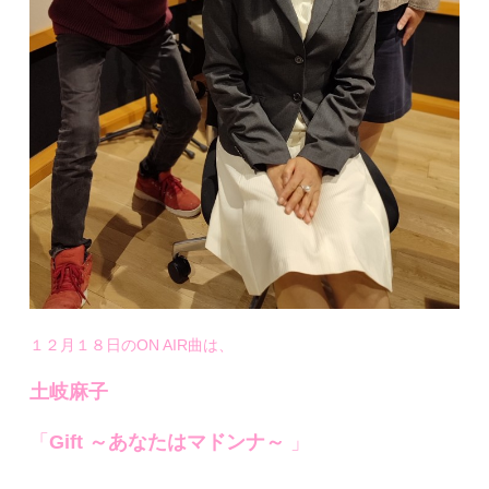
１２月１８日のON AIR曲は、
土岐麻子
「
Gift
～あなたはマドンナ～
」