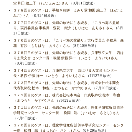
堂 和田 絵三子 （わだ えみこ) さん
（8月31日放送）
３７８回目のゲストは、手焼き煎餅 えみり堂 和田 絵三子 （わだ え
みこ) さん
（8月24日放送）
３７７回目のゲストは、先週の放送に引き続き、「こうべ海の盆踊
り」実行委員会 事務局 森花 有沙（もりはな ありさ）さん
（8月
17日放送）
３７６回目のゲストは、「こうべ海の盆踊り」実行委員会 事務局 森
花 有沙（もりはな ありさ）さん
（8月10日放送）
３７５回目のゲストは、先週の放送に引き続き、兵庫県立大学 西は
りま天文台 センター長・教授 伊藤 洋一 （いとう よういち) さん
（8月3日放送）
３７４回目のゲストは、兵庫県立大学 西はりま天文台 センター
長・教授 伊藤 洋一 （いとう よういち) さん
（7月27日放送）
３７３回目のゲストは、先週の放送に引き続き、株式会社松本商会
代表取締役 松本 和也 （まつもと かずや) さん
（7月20日放送）
３７２回目のゲストは、株式会社松本商会 代表取締役 松本 和也
（まつもと かずや) さん
（7月13日放送）
３７１回目のゲストは、先週の放送に引き続き、理化学研究所 計算科
学研究センター センター長 松岡 聡 （まつおか さとし) さん
（7月6日放送）
３７０回目のゲストは、理化学研究所 計算科学研究センター センタ
ー長 松岡 聡 （まつおか さとし) さん
（6月29日放送）