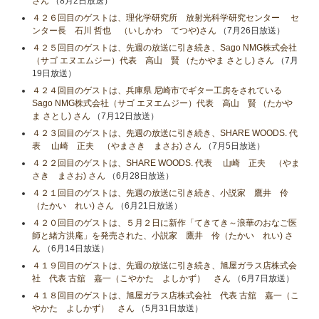
さん
（8月2日放送）
４２６回目のゲストは、理化学研究所 放射光科学研究センター セ
ンター長 石川 哲也 （いしかわ てつや)さん
（7月26日放送）
４２５回目のゲストは、先週の放送に引き続き、Sago NMG株式会社
（サゴ エヌエムジー）代表 高山 賢 （たかやま さとし) さん
（7月
19日放送）
４２４回目のゲストは、兵庫県 尼崎市でギター工房をされている
Sago NMG株式会社（サゴ エヌエムジー）代表 高山 賢 （たかや
ま さとし) さん
（7月12日放送）
４２３回目のゲストは、先週の放送に引き続き、SHARE WOODS. 代
表 山崎 正夫 （やまさき まさお) さん
（7月5日放送）
４２２回目のゲストは、SHARE WOODS. 代表 山崎 正夫 （やま
さき まさお) さん
（6月28日放送）
４２１回目のゲストは、先週の放送に引き続き、小説家 鷹井 伶
（たかい れい) さん
（6月21日放送）
４２０回目のゲストは、５月２日に新作「てきてき～浪華のおなご医
師と緒方洪庵」を発売された、小説家 鷹井 伶（たかい れい) さ
ん
（6月14日放送）
４１９回目のゲストは、先週の放送に引き続き、旭屋ガラス店株式会
社 代表 古舘 嘉一（こやかた よしかず） さん
（6月7日放送）
４１８回目のゲストは、旭屋ガラス店株式会社 代表 古舘 嘉一（こ
やかた よしかず） さん
（5月31日放送）