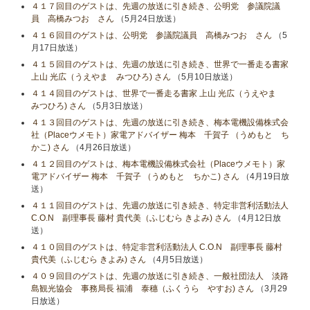
４１７回目のゲストは、先週の放送に引き続き、公明党 参議院議
員 高橋みつお さん
（5月24日放送）
４１６回目のゲストは、公明党 参議院議員 高橋みつお さん
（5
月17日放送）
４１５回目のゲストは、先週の放送に引き続き、世界で一番走る書家
上山 光広（うえやま みつひろ) さん
（5月10日放送）
４１４回目のゲストは、世界で一番走る書家 上山 光広（うえやま
みつひろ) さん
（5月3日放送）
４１３回目のゲストは、先週の放送に引き続き、梅本電機設備株式会
社（Placeウメモト）家電アドバイザー 梅本 千賀子 （うめもと ち
かこ) さん
（4月26日放送）
４１２回目のゲストは、梅本電機設備株式会社（Placeウメモト）家
電アドバイザー 梅本 千賀子 （うめもと ちかこ) さん
（4月19日放
送）
４１１回目のゲストは、先週の放送に引き続き、特定非営利活動法人
C.O.N 副理事長 藤村 貴代美（ふじむら きよみ) さん
（4月12日放
送）
４１０回目のゲストは、特定非営利活動法人 C.O.N 副理事長 藤村
貴代美（ふじむら きよみ) さん
（4月5日放送）
４０９回目のゲストは、先週の放送に引き続き、一般社団法人 淡路
島観光協会 事務局長 福浦 泰穗（ふくうら やすお) さん
（3月29
日放送）