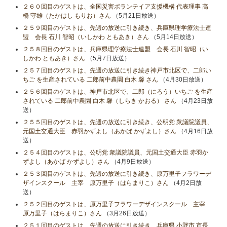
２６０回目のゲストは、全国災害ボランテイア支援機構 代表理事 高
橋 守雄（たかはし もりお）さん
（5月21日放送）
２５９回目のゲストは、先週の放送に引き続き、兵庫県理学療法士連
盟 会長 石川 智昭（いしかわ ともあき）さん
（5月14日放送）
２５８回目のゲストは、兵庫県理学療法士連盟 会長 石川 智昭（い
しかわ ともあき）さん
（5月7日放送）
２５７回目のゲストは、先週の放送に引き続き神戸市北区で、二郎い
ちご を生産されている 二郎前中農園 白木 馨 さん
（4月30日放送）
２５６回目のゲストは、神戸市北区で、二郎（にろう）いちご を生産
されている 二郎前中農園 白木 馨（しらき かおる） さん
（4月23日放
送）
２５５回目のゲストは、先週の放送に引き続き、公明党 衆議院議員、
元国土交通大臣 赤羽かずよし（あかば かずよし）さん
（4月16日放
送）
２５４回目のゲストは、公明党 衆議院議員、元国土交通大臣 赤羽か
ずよし（あかば かずよし）さん
（4月9日放送）
２５３回目のゲストは、先週の放送に引き続き、原万里子フラワーデ
ザインスクール 主宰 原万里子（はらまりこ）さん
（4月2日放
送）
２５２回目のゲストは、原万里子フラワーデザインスクール 主宰
原万里子（はらまりこ）さん
（3月26日放送）
２５１回目のゲストは、先週の放送に引き続き、兵庫県 小野市 市長