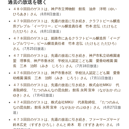
過去の放送を聴く
４８０回目のゲストは、神戸市立博物館 館長 油井 洋明（ゆい
ひろあき）さん
（8月8日放送）
４７９回目のゲストは、先週の放送に引き続き、クラフトビール醸造
所グレブル「イーワリー」ビール醸造責任者 竹本 忠弘（たけもと
ただひろ）さん
（8月1日放送）
４７８回目のゲストは、姫路市にあるクラフトビール醸造所「イーグ
レブルワリー」ビール醸造責任者 竹本 忠弘（たけもと ただひろ）
さん
（7月25日放送）
４７７回目のゲストは、先週の放送に引き続き、神戸市私立幼稚園連
盟 理事長、神戸市垂水区 学校法人認定こども園 愛垂幼稚園 園
長 三木 治郎 （みき じろう）さん
（7月18日放送）
４７６回目のゲストは、神戸市垂水区 学校法人認定こども園 愛垂
幼稚園 園長 三木 治郎 （みき じろう）さん
（7月11日放送）
４７５回目のゲストは、先週の放送に引き続き、株式会社MIKU 代
表取締役、『たつのみんなの昆虫館』 館長 永岡 宣幸 （ながおか のぶ
ゆき）さん
（7月4日放送）
４７４回目のゲストは、株式会社MIKU 代表取締役、『たつのみん
なの昆虫館』 館長 永岡 宣幸 （ながおか のぶゆき）さん
（6月27日放
送）
４７３回目のゲストは、先週の放送に引き続き、ファーマーズヤード
鈴木広史 （すずき ひろし）さんと 鈴木 彩（すずき あや）さん
（6