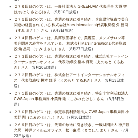
２７６回目のゲストは、一般社団法人 GREENJAM 代表理事 大原 智
(おおはら さとる)さん
（9月10日放送）
２７５回目のゲストは、先週の放送に引き続き、兵庫県宝塚市で美容
関連の経営されている 株式会社Mars international代表取締役 角 昌司
（すみ まさし）さん
（9月3日放送）
２７４回目のゲストは、兵庫県宝塚市で、美容室、メンズサロン等
美容関連の経営をされている、 株式会社Mars international代表取締
役 角 昌司 （すみ まさし）さん
（8月27日放送）
２７３回目のゲストは、先週の放送に引き続き、株式会社アートイン
ターナショナルオフィス 代表取締役 榎本 輝明（えのもと てるあ
き）さん
（8月20日放送）
２７２回目のゲストは、株式会社アートインターナショナルオフィ
ス 代表取締役 榎本 輝明（えのもと てるあき）さん
（8月13日放
送）
２７１回目のゲストは、先週の放送に引き続き、特定非営利活動法人
CWS Japan 事務局長 小美野 剛（こみの たけし）さん
（8月6日放
送）
２７０回目のゲストは、特定非営利活動法人 CWS Japan 事務局長 小
美野 剛（こみの たけし）さん
（7月30日放送）
２６９回目のゲストは、先週の放送に引き続き、一般財団法人 神戸観
光局 神戸フィルムオフィス 松下麻理（まつした まり）さん
（7月
23日放送）