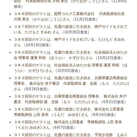
会社 代表取締役社長 片岡 孝次 （かたおか こうじ) さん
（11月9日
放送）
３８８回目のゲストは、龍野コルク工業株式会社 代表取締役社長
片岡 孝次 （かたおか こうじ) さん
（11月2日放送）
３８７回目のゲストは、先週の放送に引き続き、神戸ガイドをされて
いる、たけもと すみれ さん
（10月26日放送）
３８６回目のゲストは、神戸ガイドをされている、たけもと すみれ
さん
（10月19日放送）
３８５回目のゲストは、先週の放送に引き続き、社会福祉法人ゆたか
会 理事長 蓬莱 和裕 （ほうらい かずひろ) さん
（10月12日放送）
３８４回目のゲストは、社会福祉法人ゆたか会 理事長 蓬莱 和裕 （ほ
うらい かずひろ) さん
（10月5日放送）
３８３回目のゲストは、先週の放送に引き続き、兵庫県書店商業組合
理事長 、株式会社 井戸書店 代表取締役 森 忠延 （もり ただのぶ)
さん
（9月28日放送）
３８２回目のゲストは、兵庫県書店商業組合 理事長 、株式会社 井戸
書店 代表取締役 森 忠延 （もり ただのぶ) さん
（9月21日放送）
３８１回目のゲストは、先週の放送に引き続き、株式会社上田畜産
専務取締役 上田 美幸 （うえだ みゆき) さん
（9月14日放送）
３８０回目のゲストは、株式会社上田畜産 専務取締役 上田 美幸
（うえだ みゆき) さん
（9月7日放送）
３７９回目のゲストは、先週の放送に引き続き、手焼き煎餅 えみり