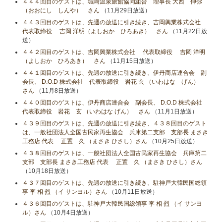
４４４回目のゲストは、城崎温泉旅館協同組合 理事長 大西 伸弥
（おおにし しんや） さん
（11月29日放送）
４４３回目のゲストは、先週の放送に引き続き、吉岡興業株式会社
代表取締役 吉岡 洋明（よしおか ひろあき） さん
（11月22日放
送）
４４２回目のゲストは、吉岡興業株式会社 代表取締役 吉岡 洋明
（よしおか ひろあき） さん
（11月15日放送）
４４１回目のゲストは、先週の放送に引き続き、伊丹商店連合会 副
会長、 D.O.D 株式会社 代表取締役 岩花 玄 （いわはな げん）
さん
（11月8日放送）
４４０回目のゲストは、伊丹商店連合会 副会長、 D.O.D 株式会社
代表取締役 岩花 玄 （いわはな げん） さん
（11月1日放送）
４３９回目のゲストは、先週の放送に引き続き、４３８回目のゲスト
は、一般社団法人全国古民家再生協会 兵庫第二支部 支部長 まさき
工務店 代表 正置 久 （まさき ひさし）さん
（10月25日放送）
４３８回目のゲストは、一般社団法人全国古民家再生協会 兵庫第二
支部 支部長 まさき工務店 代表 正置 久 （まさき ひさし）さん
（10月18日放送）
４３７回目のゲストは、先週の放送に引き続き、駐神戸大韓民国総領
事 李 相 烈 （イ サンヨル）さん
（10月11日放送）
４３６回目のゲストは、駐神戸大韓民国総領事 李 相 烈 （イ サンヨ
ル）さん
（10月4日放送）