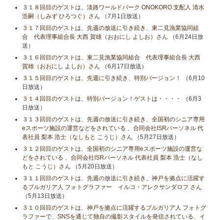
３１８回目のゲストは、淡路ワールドパーク ONOKORO 支配人 清水
浩嗣（しみず ひろつぐ）さん
（7月1日放送）
３１７回目のゲストは、先週の放送に引き続き、東二見漁業協同組
合 代表理事組合長 大西 賀雄（おおにし よしお）さん
（6月24日放
送）
３１６回目のゲストは、東二見漁業協同組合 代表理事組合長 大西
賀雄（おおにし よしお）さん
（6月17日放送）
３１５回目のゲストは、先週に引き続き、特別バージョン！
（6月10
日放送）
３１４回目のゲストは、特別バージョン！ゲストは・・・・
（6月3
日放送）
３１３回目のゲストは、先週の放送に引き続き、全国初のシニア専用
eスポーツ施設の運営などをされている 、合同会社ISRパーソネル 代
表社員 梨本 浩士（なしもと こうじ）さん
（5月27日放送）
３１２回目のゲストは、全国初のシニア専用eスポーツ施設の運営な
どをされている 、合同会社ISRパーソネル 代表社員 梨本 浩士（なし
もと こうじ）さん
（5月20日放送）
３１１回目のゲストは、先週の放送に引き続き、神戸を拠点に活躍す
るブルガリア人 フォトグラファー イルコ・アレクサンダロフ さん
（5月13日放送）
３１０回目のゲストは、神戸を拠点に活躍するブルガリア人 フォトグ
ラファーで、SNSを通じて独自の撮影スタイルを発信されている、イ