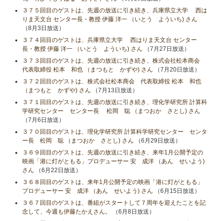
３７５回目のゲストは、先週の放送に引き続き、兵庫県立大学 西は
りま天文台 センター長・教授 伊藤 洋一 （いとう よういち) さん
（8月3日放送）
３７４回目のゲストは、兵庫県立大学 西はりま天文台 センター
長・教授 伊藤 洋一 （いとう よういち) さん
（7月27日放送）
３７３回目のゲストは、先週の放送に引き続き、株式会社松本商会
代表取締役 松本 和也 （まつもと かずや) さん
（7月20日放送）
３７２回目のゲストは、株式会社松本商会 代表取締役 松本 和也
（まつもと かずや) さん
（7月13日放送）
３７１回目のゲストは、先週の放送に引き続き、理化学研究所 計算科
学研究センター センター長 松岡 聡 （まつおか さとし) さん
（7月6日放送）
３７０回目のゲストは、理化学研究所 計算科学研究センター センタ
ー長 松岡 聡 （まつおか さとし) さん
（6月29日放送）
３６９回目のゲストは、先週の放送に引き続き、来年1月公開予定の
映画「港に灯がともる」プロデューサー 安 成洋 （あん せいよう)
さん
（6月22日放送）
３６８回目のゲストは、来年1月公開予定の映画「港に灯がともる」
プロデューサー 安 成洋 （あん せいよう) さん
（6月15日放送）
３６７回目のゲストは、番組がスタートして７周年を迎えたことを記
念して、今週も伊藤たかえさん。
（6月8日放送）