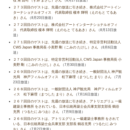
役 角 昌司 （すみ まさし）さん
（8月27日放送）
２７３回目のゲストは、先週の放送に引き続き、株式会社アートイン
ターナショナルオフィス 代表取締役 榎本 輝明（えのもと てるあ
き）さん
（8月20日放送）
２７２回目のゲストは、株式会社アートインターナショナルオフィ
ス 代表取締役 榎本 輝明（えのもと てるあき）さん
（8月13日放
送）
２７１回目のゲストは、先週の放送に引き続き、特定非営利活動法人
CWS Japan 事務局長 小美野 剛（こみの たけし）さん
（8月6日放
送）
２７０回目のゲストは、特定非営利活動法人 CWS Japan 事務局長 小
美野 剛（こみの たけし）さん
（7月30日放送）
２６９回目のゲストは、先週の放送に引き続き、一般財団法人 神戸観
光局 神戸フィルムオフィス 松下麻理（まつした まり）さん
（7月
23日放送）
２６８回目のゲストは、一般財団法人 神戸観光局 神戸フィルムオフ
ィス 松下麻理（まつした まり）さん
（7月16日放送）
２６７回目のゲストは、先週の放送に引き続き、アトリエグリュ 一級
建築士事務所 をされている、日本伝統再築士会兵庫支部支部長 鶴谷
充男（つるたに みつお）さん
（7月9日放送）
２６６回目のゲストは、アトリエグリュ 一級建築士事務所 をされて
いる、日本伝統再築士会兵庫支部 支部長 鶴谷充男（つるたに みつ
お）さん
（7月2日放送）