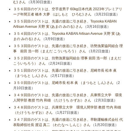
む) さん
（3月30日放送）
３５６回目のゲストは、空手道男子 60kg日本代表 2023年プレミアリ
ーグ年間王者 橋本 大夢 （はしもと ひろむ) さん
（3月23日放送）
３５５回目のゲストは、先週の放送に引き続き、Toyooka KABAN
Artisan Avenue 天野 実 (あまの みのる) さん
（3月16日放送）
３５４回目のゲストは、Toyooka KABAN Artisan Avenue 天野 実 (あ
まの みのる) さん
（3月9日放送）
３５３回目のゲストは、先週の放送に引き続き、坊勢漁業協同組合 理
事 前田 浩一郎（まえだ こういちろう） さん
（3月2日放送）
３５２回目のゲストは、坊勢漁業協同組合 理事 前田 浩一郎（まえだ
こういちろう） さん
（2月24日放送）
３５１回目のゲストは、先週の放送に引き続き、尼崎市長 松本 眞
（まつもと しん) さん
（2月17日放送）
３５０回目のゲストは、尼崎市長 松本 眞 （まつもと しん) さん
（2
月10日放送）
３４９回目のゲストは、先週の放送に引き続き、兵庫県立大学 環境
人間学部 教授 竹内 和雄 （たけうち かずお）さん
（2月3日放送）
３４８回目のゲストは、兵庫県立大学 環境人間学部 教授 竹内 和雄
（たけうち かずお）さん
（1月27日放送）
３４７回目のゲストは、先週の放送に引き続き、早駒運輸株式会社 代
表取締役社長 渡辺 真二 （わたなべ しんじ）さん
（1月20日放送）