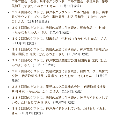
ゴルフ協会 会長、兵庫県グラウンド・ゴルフ協会 事務局長 杉谷
美和子（すぎたに みわこ）さん
（12月21日放送）
３９４回目のゲストは、神戸市グラウンド・ゴルフ協会 会長、兵庫
県グラウンド・ゴルフ協会 事務局長 杉谷 美和子（すぎたに みわ
こ）さん
（12月14日放送）
３９３回目のゲストは、先週の放送に引き続き、朝来食品 中村 峻
（なかむら しゅん） さん
（12月7日放送）
３９２回目のゲストは、朝来食品 中村 峻（なかむら しゅん） さん
（11月30日放送）
３９１回目のゲストは、先週の放送に引き続き、神戸市立須磨離宮公
園 副園長 畠 充代（はた みつよ）さん
（11月23日放送）
３９０回目のゲストは、神戸市立須磨離宮公園 副園長 畠 充代（はた
みつよ）さん
（11月16日放送）
３８９回目のゲストは、先週の放送に引き続き、龍野コルク工業株式
会社 代表取締役社長 片岡 孝次 （かたおか こうじ) さん
（11月9日
放送）
３８８回目のゲストは、龍野コルク工業株式会社 代表取締役社長
片岡 孝次 （かたおか こうじ) さん
（11月2日放送）
３８７回目のゲストは、先週の放送に引き続き、神戸ガイドをされて
いる、たけもと すみれ さん
（10月26日放送）
３８６回目のゲストは、神戸ガイドをされている、たけもと すみれ
さん
（10月19日放送）