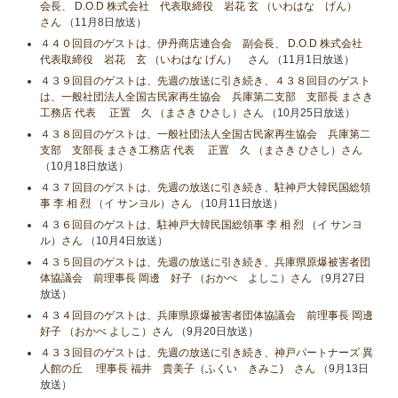
会長、 D.O.D 株式会社 代表取締役 岩花 玄 （いわはな げん）
さん
（11月8日放送）
４４０回目のゲストは、伊丹商店連合会 副会長、 D.O.D 株式会社
代表取締役 岩花 玄 （いわはな げん） さん
（11月1日放送）
４３９回目のゲストは、先週の放送に引き続き、４３８回目のゲスト
は、一般社団法人全国古民家再生協会 兵庫第二支部 支部長 まさき
工務店 代表 正置 久 （まさき ひさし）さん
（10月25日放送）
４３８回目のゲストは、一般社団法人全国古民家再生協会 兵庫第二
支部 支部長 まさき工務店 代表 正置 久 （まさき ひさし）さん
（10月18日放送）
４３７回目のゲストは、先週の放送に引き続き、駐神戸大韓民国総領
事 李 相 烈 （イ サンヨル）さん
（10月11日放送）
４３６回目のゲストは、駐神戸大韓民国総領事 李 相 烈 （イ サンヨ
ル）さん
（10月4日放送）
４３５回目のゲストは、先週の放送に引き続き、兵庫県原爆被害者団
体協議会 前理事長 岡邊 好子 （おかべ よしこ）さん
（9月27日
放送）
４３４回目のゲストは、兵庫県原爆被害者団体協議会 前理事長 岡邊
好子 （おかべ よしこ）さん
（9月20日放送）
４３３回目のゲストは、先週の放送に引き続き、神戸パートナーズ 異
人館の丘 理事長 福井 貴美子（ふくい きみこ) さん
（9月13日
放送）