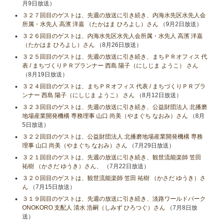
月9日放送）
３２７回目のゲストは、先週の放送に引き続き、内海水先区水先人会
所属・水先人 高濱 洋嘉 （たかはま ひろよし）さん
（9月2日放送）
３２６回目のゲストは、内海水先区水先人会所属・水先人 高濱 洋嘉
（たかはま ひろよし）さん
（8月26日放送）
３２５回目のゲストは、先週の放送に引き続き、まちＰＲオフィス 代
表 / まちづくりＰＲプランナー 西島 陽子（にしじま ようこ） さん
（8月19日放送）
３２４回目のゲストは、まちＰＲオフィス 代表 / まちづくりＰＲプラ
ンナー 西島 陽子（にしじま ようこ） さん
（8月12日放送）
３２３回目のゲストは、先週の放送に引き続き、公益財団法人 北播磨
地場産業開発機構 専務理事 山口 尚美（やまぐち なおみ）さん
（8月
5日放送）
３２２回目のゲストは、公益財団法人 北播磨地場産業開発機構 専務
理事 山口 尚美（やまぐち なおみ）さん
（7月29日放送）
３２１回目のゲストは、先週の放送に引き続き、観世流能楽師 笠田
祐樹 （かさだ ゆうき）さん、
（7月22日放送）
３２０回目のゲストは、観世流能楽師 笠田 祐樹 （かさだ ゆうき）さ
ん
（7月15日放送）
３１９回目のゲストは、先週の放送に引き続き、淡路ワールドパーク
ONOKORO 支配人 清水 浩嗣（しみず ひろつぐ）さん
（7月8日放
送）