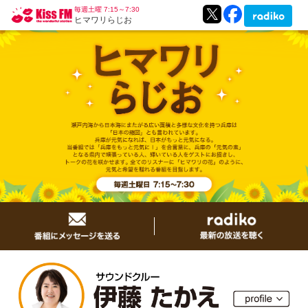
毎週土曜 7:15～7:30
ヒマワリらじお