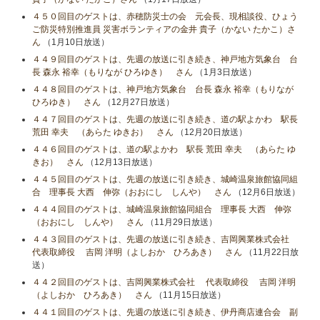
４５０回目のゲストは、赤穂防災士の会 元会長、現相談役、ひょう
ご防災特別推進員 災害ボランティアの金井 貴子（かない たかこ）さ
ん
（1月10日放送）
４４９回目のゲストは、先週の放送に引き続き、神戸地方気象台 台
長 森永 裕幸（もりなが ひろゆき） さん
（1月3日放送）
４４８回目のゲストは、神戸地方気象台 台長 森永 裕幸（もりなが
ひろゆき） さん
（12月27日放送）
４４７回目のゲストは、先週の放送に引き続き、道の駅よかわ 駅長
荒田 幸夫 （あらた ゆきお） さん
（12月20日放送）
４４６回目のゲストは、道の駅よかわ 駅長 荒田 幸夫 （あらた ゆ
きお） さん
（12月13日放送）
４４５回目のゲストは、先週の放送に引き続き、城崎温泉旅館協同組
合 理事長 大西 伸弥（おおにし しんや） さん
（12月6日放送）
４４４回目のゲストは、城崎温泉旅館協同組合 理事長 大西 伸弥
（おおにし しんや） さん
（11月29日放送）
４４３回目のゲストは、先週の放送に引き続き、吉岡興業株式会社
代表取締役 吉岡 洋明（よしおか ひろあき） さん
（11月22日放
送）
４４２回目のゲストは、吉岡興業株式会社 代表取締役 吉岡 洋明
（よしおか ひろあき） さん
（11月15日放送）
４４１回目のゲストは、先週の放送に引き続き、伊丹商店連合会 副