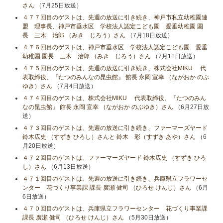
さん
（7月25日放送）
４７７回目のゲストは、先週の放送に引き続き、神戸市私立幼稚園連
盟 理事長、神戸市垂水区 学校法人認定こども園 愛垂幼稚園 園
長 三木 治郎 （みき じろう）さん
（7月18日放送）
４７６回目のゲストは、神戸市垂水区 学校法人認定こども園 愛垂
幼稚園 園長 三木 治郎 （みき じろう）さん
（7月11日放送）
４７５回目のゲストは、先週の放送に引き続き、株式会社MIKU 代
表取締役、『たつのみんなの昆虫館』 館長 永岡 宣幸 （ながおか のぶ
ゆき）さん
（7月4日放送）
４７４回目のゲストは、株式会社MIKU 代表取締役、『たつのみん
なの昆虫館』 館長 永岡 宣幸 （ながおか のぶゆき）さん
（6月27日放
送）
４７３回目のゲストは、先週の放送に引き続き、ファーマーズヤード
鈴木広史 （すずき ひろし）さんと 鈴木 彩（すずき あや）さん
（6
月20日放送）
４７２回目のゲストは、ファーマーズヤード 鈴木広史 （すずき ひろ
し）さん
（6月13日放送）
４７１回目のゲストは、先週の放送に引き続き、兵庫県立フラワーセ
ンター 花づくり事業課 課長 廣瀬 健司 （ひろせ けんじ）さん
（6月
6日放送）
４７０回目のゲストは、兵庫県立フラワーセンター 花づくり事業課
課長 廣瀬 健司 （ひろせ けんじ）さん
（5月30日放送）