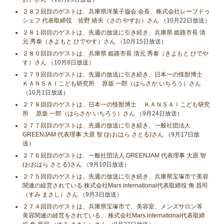
２８２回目のゲストは、兵庫県洋菓子協会 会長、株式会社レーブドゥ
シェフ 代表取締役 佐野 靖夫（さの やすお）さん
（10月22日放送）
２８１回目のゲストは、先週の放送に引き続き、兵庫県 姫路市長 清
元 秀泰（きよもと ひでやす）さん
（10月15日放送）
２８０回目のゲストは、兵庫県 姫路市長 清元 秀泰（きよもと ひでや
す）さん
（10月8日放送）
２７９回目のゲストは、先週の放送に引き続き、日本一の怪獣博士
ＫＡＮＳＡＩこども研究所 原坂 一郎（はらさか いちろう）さん
（10月1日放送）
２７８回目のゲストは、日本一の怪獣博士 ＫＡＮＳＡＩこども研究
所 原坂 一郎（はらさか いちろう）さん
（9月24日放送）
２７７回目のゲストは、先週の放送に引き続き、一般社団法人
GREENJAM 代表理事 大原 智 (おおはら さとる)さん
（9月17日放
送）
２７６回目のゲストは、一般社団法人 GREENJAM 代表理事 大原 智
(おおはら さとる)さん
（9月10日放送）
２７５回目のゲストは、先週の放送に引き続き、兵庫県宝塚市で美容
関連の経営されている 株式会社Mars international代表取締役 角 昌司
（すみ まさし）さん
（9月3日放送）
２７４回目のゲストは、兵庫県宝塚市で、美容室、メンズサロン等
美容関連の経営をされている、 株式会社Mars international代表取締