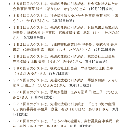
３８５回目のゲストは、先週の放送に引き続き、社会福祉法人ゆたか
会 理事長 蓬莱 和裕 （ほうらい かずひろ) さん
（10月12日放送）
３８４回目のゲストは、社会福祉法人ゆたか会 理事長 蓬莱 和裕 （ほ
うらい かずひろ) さん
（10月5日放送）
３８３回目のゲストは、先週の放送に引き続き、兵庫県書店商業組合
理事長 、株式会社 井戸書店 代表取締役 森 忠延 （もり ただのぶ)
さん
（9月28日放送）
３８２回目のゲストは、兵庫県書店商業組合 理事長 、株式会社 井戸
書店 代表取締役 森 忠延 （もり ただのぶ) さん
（9月21日放送）
３８１回目のゲストは、先週の放送に引き続き、株式会社上田畜産
専務取締役 上田 美幸 （うえだ みゆき) さん
（9月14日放送）
３８０回目のゲストは、株式会社上田畜産 専務取締役 上田 美幸
（うえだ みゆき) さん
（9月7日放送）
３７９回目のゲストは、先週の放送に引き続き、手焼き煎餅 えみり
堂 和田 絵三子 （わだ えみこ) さん
（8月31日放送）
３７８回目のゲストは、手焼き煎餅 えみり堂 和田 絵三子 （わだ え
みこ) さん
（8月24日放送）
３７７回目のゲストは、先週の放送に引き続き、「こうべ海の盆踊
り」実行委員会 事務局 森花 有沙（もりはな ありさ）さん
（8月
17日放送）
３７６回目のゲストは、「こうべ海の盆踊り」実行委員会 事務局 森
花 有沙（もりはな ありさ）さん
（8月10日放送）