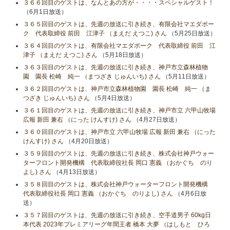
３６６回目のゲストは、なんとあの方が・・・・スペシャルゲスト！
（6月1日放送）
３６５回目のゲストは、先週の放送に引き続き、有限会社マエダポー
ク 代表取締役 前田 江津子 （まえだ えつこ) さん
（5月25日放送）
３６４回目のゲストは、有限会社マエダポーク 代表取締役 前田 江
津子 （まえだ えつこ) さん
（5月18日放送）
３６３回目のゲストは、先週の放送に引き続き、神戸市立森林植物
園 園長 松崎 純一 （まつざき じゅんいち) さん
（5月11日放送）
３６２回目のゲストは、神戸市立森林植物園 園長 松崎 純一 （ま
つざき じゅんいち) さん
（5月4日放送）
３６１回目のゲストは、先週の放送に引き続き、神戸市立 六甲山牧場
広報 新田 兼右 （にった けんすけ) さん
（4月27日放送）
３６０回目のゲストは、神戸市立 六甲山牧場 広報 新田 兼右 （にった
けんすけ) さん
（4月20日放送）
３５９回目のゲストは、先週の放送に引き続き、株式会社神戸ウォー
ターフロント開発機構 代表取締役社長 岡口 憲義 （おかぐち のり
よし) さん
（4月13日放送）
３５８回目のゲストは、株式会社神戸ウォーターフロント開発機構
代表取締役社長 岡口 憲義 （おかぐち のりよし) さん
（4月6日放
送）
３５７回目のゲストは、先週の放送に引き続き、空手道男子 60kg日
本代表 2023年プレミアリーグ年間王者 橋本 大夢 （はしもと ひろ