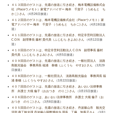
４１３回目のゲストは、先週の放送に引き続き、梅本電機設備株式会
社（Placeウメモト）家電アドバイザー 梅本 千賀子 （うめもと ち
かこ) さん
（4月26日放送）
４１２回目のゲストは、梅本電機設備株式会社（Placeウメモト）家
電アドバイザー 梅本 千賀子 （うめもと ちかこ) さん
（4月19日放
送）
４１１回目のゲストは、先週の放送に引き続き、特定非営利活動法人
C.O.N 副理事長 藤村 貴代美（ふじむら きよみ) さん
（4月12日放
送）
４１０回目のゲストは、特定非営利活動法人 C.O.N 副理事長 藤村
貴代美（ふじむら きよみ) さん
（4月5日放送）
４０９回目のゲストは、先週の放送に引き続き、一般社団法人 淡路
島観光協会 事務局長 福浦 泰穗（ふくうら やすお) さん
（3月29
日放送）
４０８回目のゲストは、一般社団法人 淡路島観光協会 事務局長 福
浦 泰穗（ふくうら やすお) さん
（3月22日放送）
４０７回目のゲストは、先週の放送に引き続き、あいおい法律事務
所 弁護士 大槻 倫子（おおつき のりこ) さん
（3月15日放送）
４０６回目のゲストは、あいおい法律事務所 弁護士 大槻 倫子（お
おつき のりこ) さん
（3月8日放送）
４０５回目のゲストは、先週の放送に引き続き、丹波篠山市 観光交
流部 商工観光課 丹波篠山国際博担当 課長 工藤 智香子さん
（3月1