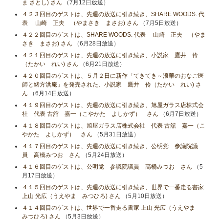
ま さとし) さん
（7月12日放送）
４２３回目のゲストは、先週の放送に引き続き、SHARE WOODS. 代
表 山崎 正夫 （やまさき まさお) さん
（7月5日放送）
４２２回目のゲストは、SHARE WOODS. 代表 山崎 正夫 （やま
さき まさお) さん
（6月28日放送）
４２１回目のゲストは、先週の放送に引き続き、小説家 鷹井 伶
（たかい れい) さん
（6月21日放送）
４２０回目のゲストは、５月２日に新作「てきてき～浪華のおなご医
師と緒方洪庵」を発売された、小説家 鷹井 伶（たかい れい) さ
ん
（6月14日放送）
４１９回目のゲストは、先週の放送に引き続き、旭屋ガラス店株式会
社 代表 古舘 嘉一（こやかた よしかず） さん
（6月7日放送）
４１８回目のゲストは、旭屋ガラス店株式会社 代表 古舘 嘉一（こ
やかた よしかず） さん
（5月31日放送）
４１７回目のゲストは、先週の放送に引き続き、公明党 参議院議
員 高橋みつお さん
（5月24日放送）
４１６回目のゲストは、公明党 参議院議員 高橋みつお さん
（5
月17日放送）
４１５回目のゲストは、先週の放送に引き続き、世界で一番走る書家
上山 光広（うえやま みつひろ) さん
（5月10日放送）
４１４回目のゲストは、世界で一番走る書家 上山 光広（うえやま
みつひろ) さん
（5月3日放送）