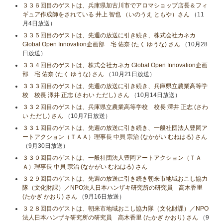
３３６回目のゲストは、兵庫県加古川市でアロマショップ店長＆フィ
ギュア作成師をされている 井上 智也 （いのうえ ともや）さん
（11
月4日放送）
３３５回目のゲストは、先週の放送に引き続き、株式会社カネカ
Global Open Innovation企画部 宅 佑奈 (たく ゆうな) さん
（10月28
日放送）
３３４回目のゲストは、株式会社カネカ Global Open Innovation企画
部 宅 佑奈 (たく ゆうな) さん
（10月21日放送）
３３３回目のゲストは、先週の放送に引き続き、兵庫県立農業高等学
校 校長 澤井 正志 (さわい ただし) さん
（10月14日放送）
３３２回目のゲストは、兵庫県立農業高等学校 校長 澤井 正志 (さわ
い ただし) さん
（10月7日放送）
３３１回目のゲストは、先週の放送に引き続き、一般社団法人豊岡ア
ートアクション（ＴＡＡ）理事長 中貝 宗治 (なかがい むねはる) さん
（9月30日放送）
３３０回目のゲストは、一般社団法人豊岡アートアクション（ＴＡ
Ａ）理事長 中貝 宗治 (なかがい むねはる) さん
３２９回目のゲストは、先週の放送に引き続き朝来市地域おこし協力
隊（文化財課）／NPO法人日本ハンザキ研究所の研究員 高木香里
(たかぎ かおり) さん
（9月16日放送）
３２８回目のゲストは、朝来市地域おこし協力隊（文化財課）／NPO
法人日本ハンザキ研究所の研究員 高木香里 (たかぎ かおり) さん
（9