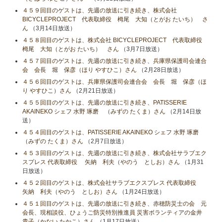
４５９回目のゲストは、先週の放送に引き続き、株式会社
BICYCLEPROJECT 代表取締役 栂尾 大知（とがお たいち） さ
ん
（3月14日放送）
４５８回目のゲストは、株式会社 BICYCLEPROJECT 代表取締役
栂尾 大知（とがお たいち） さん
（3月7日放送）
４５７回目のゲストは、先週の放送に引き続き、兵庫県保護司会連合
会 会長 堀 保彦（ほり やすひこ）さん
（2月28日放送）
４５６回目のゲストは、兵庫県保護司会連合会 会長 堀 保彦（ほ
り やすひこ）さん
（2月21日放送）
４５５回目のゲストは、先週の放送に引き続き、PATISSERIE
AKAINEKO シェフ 水野 琢磨 （みずの たくま）さん
（2月14日放
送）
４５４回目のゲストは、PATISSERIE AKAINEKO シェフ 水野 琢磨
（みずの たくま）さん
（2月7日放送）
４５３回目のゲストは、先週の放送に引き続き、株式会社サラブエク
スプレス 代表取締役 矢納 利夫（やのう としお）さん
（1月31
日放送）
４５２回目のゲストは、株式会社サラブエクスプレス 代表取締役
矢納 利夫（やのう としお）さん
（1月24日放送）
４５１回目のゲストは、先週の放送に引き続き、赤穂防災士の会 元
会長、現相談役、ひょうご防災特別推進員 災害ボランティアの金井
貴子（かない たかこ）さん
（1月17日放送）