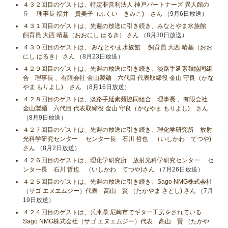
４３２回目のゲストは、特定非営利法人 神戸パートナーズ 異人館の
丘 理事長 福井 貴美子（ふくい きみこ) さん
（9月6日放送）
４３１回目のゲストは、先週の放送に引き続き、みなとやま水族館
飼育員 大西 晴基（おおにし はるき） さん
（8月30日放送）
４３０回目のゲストは、 みなとやま水族館 飼育員 大西 晴基（おお
にし はるき） さん
（8月23日放送）
４２９回目のゲストは、先週の放送に引き続き、淡路手延素麺協同組
合 理事長 、有限会社 金山製麺 六代目 代表取締役 金山 守良（かな
やま もりよし) さん
（8月16日放送）
４２８回目のゲストは、淡路手延素麺協同組合 理事長 、有限会社
金山製麺 六代目 代表取締役 金山 守良（かなやま もりよし) さん
（8月9日放送）
４２７回目のゲストは、先週の放送に引き続き、理化学研究所 放射
光科学研究センター センター長 石川 哲也 （いしかわ てつや)
さん
（8月2日放送）
４２６回目のゲストは、理化学研究所 放射光科学研究センター セ
ンター長 石川 哲也 （いしかわ てつや)さん
（7月26日放送）
４２５回目のゲストは、先週の放送に引き続き、Sago NMG株式会社
（サゴ エヌエムジー）代表 高山 賢 （たかやま さとし) さん
（7月
19日放送）
４２４回目のゲストは、兵庫県 尼崎市でギター工房をされている
Sago NMG株式会社（サゴ エヌエムジー）代表 高山 賢 （たかや