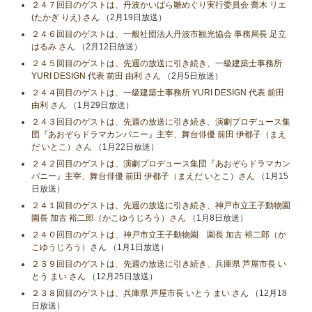
２４７回目のゲストは、丹波かいばら雛めぐり実行委員会 喬木 リエ
(たかぎ りえ) さん
（2月19日放送）
２４６回目のゲストは、一般社団法人丹波市観光協会 事務局長 足立
はるみ さん
（2月12日放送）
２４５回目のゲストは、先週の放送に引き続き、一級建築士事務所
YURI DESIGN 代表 前田 由利 さん
（2月5日放送）
２４４回目のゲストは、一級建築士事務所 YURI DESIGN 代表 前田
由利 さん
（1月29日放送）
２４３回目のゲストは、先週の放送に引き続き、演劇プロデュース集
団『あおぞらドラマカンパニー』主宰、舞台俳優 前田 伊都子（まえ
だ いとこ）さん
（1月22日放送）
２４２回目のゲストは、演劇プロデュース集団『あおぞらドラマカン
パニー』主宰、舞台俳優 前田 伊都子（まえだ いとこ）さん
（1月15
日放送）
２４１回目のゲストは、先週の放送に引き続き、神戸市立王子動物園
園長 加古 裕二郎（かこゆうじろう）さん
（1月8日放送）
２４０回目のゲストは、神戸市立王子動物園 園長 加古 裕二郎（か
こゆうじろう）さん
（1月1日放送）
２３９回目のゲストは、先週の放送に引き続き、兵庫県 芦屋市長 い
とう まい さん
（12月25日放送）
２３８回目のゲストは、兵庫県 芦屋市長 いとう まい さん
（12月18
日放送）