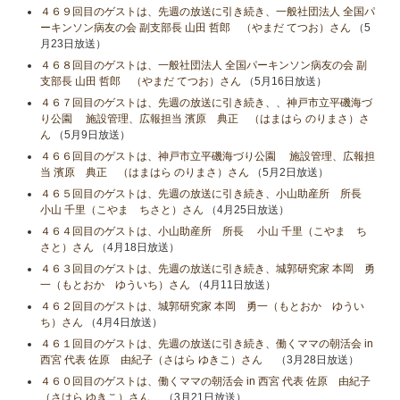
４６９回目のゲストは、先週の放送に引き続き、一般社団法人 全国パ
ーキンソン病友の会 副支部長 山田 哲郎 （やまだ てつお）さん
（5
月23日放送）
４６８回目のゲストは、一般社団法人 全国パーキンソン病友の会 副
支部長 山田 哲郎 （やまだ てつお）さん
（5月16日放送）
４６７回目のゲストは、先週の放送に引き続き、、神戸市立平磯海づ
り公園 施設管理、広報担当 濱原 典正 （はまはら のりまさ）さ
ん
（5月9日放送）
４６６回目のゲストは、神戸市立平磯海づり公園 施設管理、広報担
当 濱原 典正 （はまはら のりまさ）さん
（5月2日放送）
４６５回目のゲストは、先週の放送に引き続き、小山助産所 所長
小山​ 千里（こやま ちさと）さん
（4月25日放送）
４６４回目のゲストは、小山助産所 所長 小山​ 千里（こやま ち
さと）さん
（4月18日放送）
４６３回目のゲストは、先週の放送に引き続き、城郭研究家 本岡 勇
一（もとおか ゆういち）さん
（4月11日放送）
４６２回目のゲストは、城郭研究家 本岡 勇一（もとおか ゆうい
ち）さん
（4月4日放送）
４６１回目のゲストは、先週の放送に引き続き、働くママの朝活会 in
西宮 代表 佐原 由紀子（さはら ゆきこ）さん
（3月28日放送）
４６０回目のゲストは、働くママの朝活会 in 西宮 代表 佐原 由紀子
（さはら ゆきこ）さん
（3月21日放送）