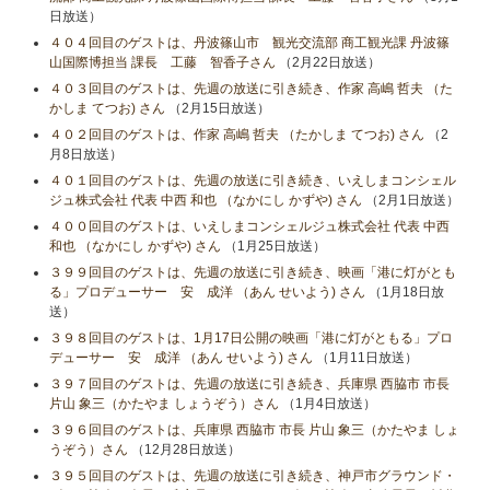
日放送）
４０４回目のゲストは、丹波篠山市 観光交流部 商工観光課 丹波篠
山国際博担当 課長 工藤 智香子さん
（2月22日放送）
４０３回目のゲストは、先週の放送に引き続き、作家 高嶋 哲夫 （た
かしま てつお) さん
（2月15日放送）
４０２回目のゲストは、作家 高嶋 哲夫 （たかしま てつお) さん
（2
月8日放送）
４０１回目のゲストは、先週の放送に引き続き、いえしまコンシェル
ジュ株式会社 代表 中西 和也 （なかにし かずや) さん
（2月1日放送）
４００回目のゲストは、いえしまコンシェルジュ株式会社 代表 中西
和也 （なかにし かずや) さん
（1月25日放送）
３９９回目のゲストは、先週の放送に引き続き、映画「港に灯がとも
る」プロデューサー 安 成洋 （あん せいよう) さん
（1月18日放
送）
３９８回目のゲストは、1月17日公開の映画「港に灯がともる」プロ
デューサー 安 成洋 （あん せいよう) さん
（1月11日放送）
３９７回目のゲストは、先週の放送に引き続き、兵庫県 西脇市 市長
片山 象三（かたやま しょうぞう）さん
（1月4日放送）
３９６回目のゲストは、兵庫県 西脇市 市長 片山 象三（かたやま しょ
うぞう）さん
（12月28日放送）
３９５回目のゲストは、先週の放送に引き続き、神戸市グラウンド・