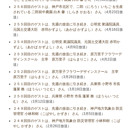
２５６回目のゲストは、神戸市北区で、二郎（にろう）いちご を生産
されている 二郎前中農園 白木 馨（しらき かおる） さん
（4月23日放
送）
２５５回目のゲストは、先週の放送に引き続き、公明党 衆議院議員、
元国土交通大臣 赤羽かずよし（あかば かずよし）さん
（4月16日放
送）
２５４回目のゲストは、公明党 衆議院議員、元国土交通大臣 赤羽か
ずよし（あかば かずよし）さん
（4月9日放送）
２５３回目のゲストは、先週の放送に引き続き、原万里子フラワーデ
ザインスクール 主宰 原万里子（はらまりこ）さん
（4月2日放
送）
２５２回目のゲストは、原万里子フラワーデザインスクール 主宰
原万里子（はらまりこ）さん
（3月26日放送）
２５１回目のゲストは、先週の放送に引き続き、兵庫県 小野市 市長
蓬莱 務（ほうらい つとむ） さん
（3月19日放送）
２５０回目のゲストは、兵庫県 小野市 市長 蓬莱 務（ほうらい つと
む） さん
（3月12日放送）
２４９回目のゲストは、先週の放送に引き続き、神戸地方気象台 防災
管理官 小林和樹（こばやし かずき） さん
（3月5日放送）
２４８回目のゲストは、神戸地方気象台 防災管理官 小林和樹（こば
やし かずき） さん
（2月26日放送）