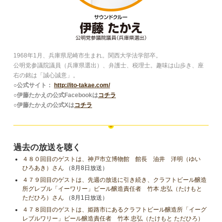
1968年1月、兵庫県尼崎市生まれ。関西大学法学部卒。
公明党参議院議員（兵庫県選出）、弁護士、税理士。趣味は山歩き、座
右の銘は「誠心誠意」。
○公式サイト：
http://ito-takae.com/
○伊藤たかえの公式Facebookは
コチラ
○伊藤たかえの公式Xは
コチラ
過去の放送を聴く
４８０回目のゲストは、神戸市立博物館 館長 油井 洋明（ゆい
ひろあき）さん
（8月8日放送）
４７９回目のゲストは、先週の放送に引き続き、クラフトビール醸造
所グレブル「イーワリー」ビール醸造責任者 竹本 忠弘（たけもと
ただひろ）さん
（8月1日放送）
４７８回目のゲストは、姫路市にあるクラフトビール醸造所「イーグ
レブルワリー」ビール醸造責任者 竹本 忠弘（たけもと ただひろ）