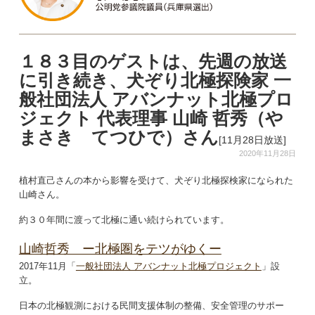
１８３目のゲストは、先週の放送
に引き続き、犬ぞり北極探険家 一
般社団法人 アバンナット北極プロ
ジェクト 代表理事 山崎 哲秀（や
まさき てつひで）さん
[11月28日放送]
2020年11月28日
植村直己さんの本から影響を受けて、犬ぞり北極探検家になられた
山崎さん。
約３０年間に渡って北極に通い続けられています。
山崎哲秀 ー北極圏をテツがゆくー
2017年11月「
一般社団法人 アバンナット北極プロジェクト
」設
立。
日本の北極観測における民間支援体制の整備、安全管理のサポー