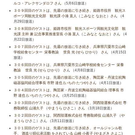
ルコ・アレクサンダロフ さん
（5月6日放送）
３０９回目のゲストは、先週の放送に引き続き、姫路市役所 観光ス
ポーツ局観光文化部 観光課 小湊 直人（こみなと なおと）さん
（4
月29日放送）
３０８回目のゲストは、姫路市役所 観光スポーツ局観光文化部 観
光課 主幹 兼 記念事業推進室長 小湊 直人（こみなと なおと）さん
（4
月22日放送）
３０７回目のゲストは、先週の放送に引き続き、兵庫県宍粟市立山崎
学校給食センター 栄養教諭 世良 光 (せら ひかり) さん
（4月15日
放送）
３０６回目のゲストは、兵庫県宍粟市立山崎学校給食センター 栄養
教諭 世良 光 (せら ひかり) さん
（4月8日放送）
３０５回目のゲストは、先週の放送に引き続き、陶芸家・丹波立杭陶
磁器協同組合理事長 市野 達也 (いちの たつや) さん
（4月1日放送）
３０４回目のゲストは、陶芸家・丹波立杭陶磁器協同組合 理事長 市
野 達也 (いちの たつや) さん
（3月25日放送）
３０３回目のゲストは、先週の放送に引き続き、関西陸運株式会社 専
務取締役 山浦久子 （やまうら ひさこ）さん
（3月18日放送）
３０２回目のゲストは、関西陸運株式会社 専務取締役 山浦久子 （や
まうら ひさこ）さん
（3月11日放送）
３０１回目のゲストは、先週の放送に引き続き、オールジャンル歌
手、 酒造り唄伝承活動 をされている 山崎 小夜子 (やまざき さよこ)