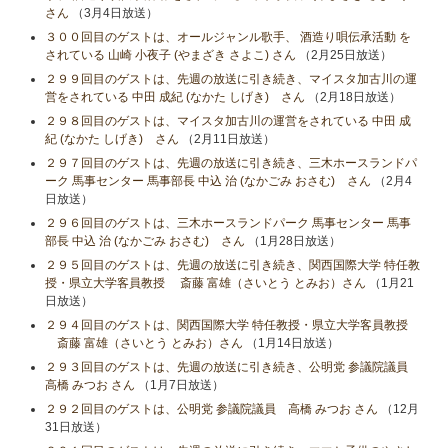
さん
（3月4日放送）
３００回目のゲストは、オールジャンル歌手、 酒造り唄伝承活動 を
されている 山崎 小夜子 (やまざき さよこ) さん
（2月25日放送）
２９９回目のゲストは、先週の放送に引き続き、マイスタ加古川の運
営をされている 中田 成紀 (なかた しげき) さん
（2月18日放送）
２９８回目のゲストは、マイスタ加古川の運営をされている 中田 成
紀 (なかた しげき) さん
（2月11日放送）
２９７回目のゲストは、先週の放送に引き続き、三木ホースランドパ
ーク 馬事センター 馬事部長 中込 治 (なかごみ おさむ) さん
（2月4
日放送）
２９６回目のゲストは、三木ホースランドパーク 馬事センター 馬事
部長 中込 治 (なかごみ おさむ) さん
（1月28日放送）
２９５回目のゲストは、先週の放送に引き続き、関西国際大学 特任教
授・県立大学客員教授 斎藤 富雄（さいとう とみお）さん
（1月21
日放送）
２９４回目のゲストは、関西国際大学 特任教授・県立大学客員教授
斎藤 富雄（さいとう とみお）さん
（1月14日放送）
２９３回目のゲストは、先週の放送に引き続き、公明党 参議院議員
高橋 みつお さん
（1月7日放送）
２９２回目のゲストは、公明党 参議院議員 高橋 みつお さん
（12月
31日放送）