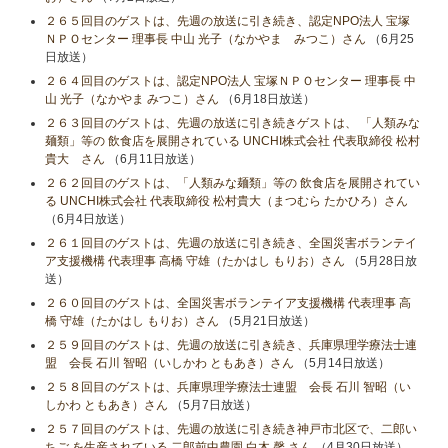
２６５回目のゲストは、先週の放送に引き続き、認定NPO法人 宝塚
ＮＰＯセンター 理事長 中山 光子（なかやま みつこ）さん
（6月25
日放送）
２６４回目のゲストは、認定NPO法人 宝塚ＮＰＯセンター 理事長 中
山 光子（なかやま みつこ）さん
（6月18日放送）
２６３回目のゲストは、先週の放送に引き続きゲストは、 「人類みな
麺類」等の 飲食店を展開されている UNCHI株式会社 代表取締役 松村
貴大 さん
（6月11日放送）
２６２回目のゲストは、「人類みな麺類」等の 飲食店を展開されてい
る UNCHI株式会社 代表取締役 松村貴大（まつむら たかひろ）さん
（6月4日放送）
２６１回目のゲストは、先週の放送に引き続き、全国災害ボランテイ
ア支援機構 代表理事 高橋 守雄（たかはし もりお）さん
（5月28日放
送）
２６０回目のゲストは、全国災害ボランテイア支援機構 代表理事 高
橋 守雄（たかはし もりお）さん
（5月21日放送）
２５９回目のゲストは、先週の放送に引き続き、兵庫県理学療法士連
盟 会長 石川 智昭（いしかわ ともあき）さん
（5月14日放送）
２５８回目のゲストは、兵庫県理学療法士連盟 会長 石川 智昭（い
しかわ ともあき）さん
（5月7日放送）
２５７回目のゲストは、先週の放送に引き続き神戸市北区で、二郎い
ちご を生産されている 二郎前中農園 白木 馨 さん
（4月30日放送）