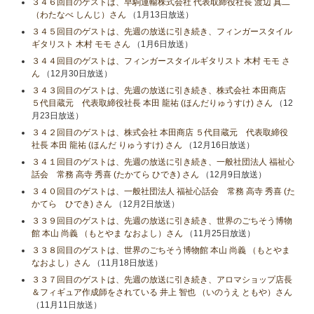
３４６回目のゲストは、早駒運輸株式会社 代表取締役社長 渡辺 真二
（わたなべ しんじ）さん
（1月13日放送）
３４５回目のゲストは、先週の放送に引き続き、フィンガースタイル
ギタリスト 木村 モモ さん
（1月6日放送）
３４４回目のゲストは、フィンガースタイルギタリスト 木村 モモ さ
ん
（12月30日放送）
３４３回目のゲストは、先週の放送に引き続き、株式会社 本田商店
５代目蔵元 代表取締役社長 本田 龍祐 (ほんだりゅうすけ) さん
（12
月23日放送）
３４２回目のゲストは、株式会社 本田商店 ５代目蔵元 代表取締役
社長 本田 龍祐 (ほんだ りゅうすけ) さん
（12月16日放送）
３４１回目のゲストは、先週の放送に引き続き、一般社団法人 福祉心
話会 常務 高寺 秀喜 (たかてら ひでき) さん
（12月9日放送）
３４０回目のゲストは、一般社団法人 福祉心話会 常務 高寺 秀喜 (た
かてら ひでき) さん
（12月2日放送）
３３９回目のゲストは、先週の放送に引き続き、世界のごちそう博物
館 本山 尚義 （もとやま なおよし）さん
（11月25日放送）
３３８回目のゲストは、世界のごちそう博物館 本山 尚義 （もとやま
なおよし）さん
（11月18日放送）
３３７回目のゲストは、先週の放送に引き続き、アロマショップ店長
＆フィギュア作成師をされている 井上 智也 （いのうえ ともや）さん
（11月11日放送）