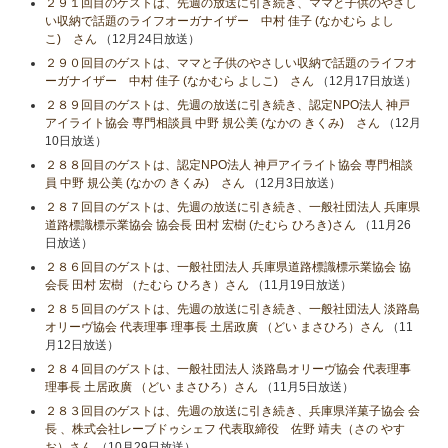
２９１回目のゲストは、先週の放送に引き続き、ママと子供のやさし
い収納で話題のライフオーガナイザー 中村 佳子 (なかむら よし
こ) さん
（12月24日放送）
２９０回目のゲストは、ママと子供のやさしい収納で話題のライフオ
ーガナイザー 中村 佳子 (なかむら よしこ) さん
（12月17日放送）
２８９回目のゲストは、先週の放送に引き続き、認定NPO法人 神戸
アイライト協会 専門相談員 中野 規公美 (なかの きくみ) さん
（12月
10日放送）
２８８回目のゲストは、認定NPO法人 神戸アイライト協会 専門相談
員 中野 規公美 (なかの きくみ) さん
（12月3日放送）
２８７回目のゲストは、先週の放送に引き続き、一般社団法人 兵庫県
道路標識標示業協会 協会長 田村 宏樹 (たむら ひろき)さん
（11月26
日放送）
２８６回目のゲストは、一般社団法人 兵庫県道路標識標示業協会 協
会長 田村 宏樹 （たむら ひろき）さん
（11月19日放送）
２８５回目のゲストは、先週の放送に引き続き、一般社団法人 淡路島
オリーヴ協会 代表理事 理事長 土居政廣 （どい まさひろ）さん
（11
月12日放送）
２８４回目のゲストは、一般社団法人 淡路島オリーヴ協会 代表理事
理事長 土居政廣 （どい まさひろ）さん
（11月5日放送）
２８３回目のゲストは、先週の放送に引き続き、兵庫県洋菓子協会 会
長 、株式会社レーブドゥシェフ 代表取締役 佐野 靖夫（さの やす
お）さん
（10月29日放送）