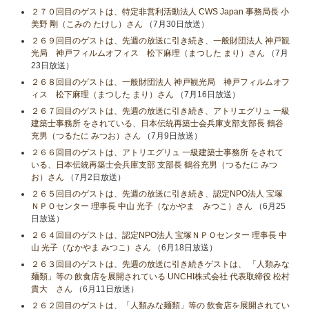
２７０回目のゲストは、特定非営利活動法人 CWS Japan 事務局長 小
美野 剛（こみの たけし）さん
（7月30日放送）
２６９回目のゲストは、先週の放送に引き続き、一般財団法人 神戸観
光局 神戸フィルムオフィス 松下麻理（まつした まり）さん
（7月
23日放送）
２６８回目のゲストは、一般財団法人 神戸観光局 神戸フィルムオフ
ィス 松下麻理（まつした まり）さん
（7月16日放送）
２６７回目のゲストは、先週の放送に引き続き、アトリエグリュ 一級
建築士事務所 をされている、日本伝統再築士会兵庫支部支部長 鶴谷
充男（つるたに みつお）さん
（7月9日放送）
２６６回目のゲストは、アトリエグリュ 一級建築士事務所 をされて
いる、日本伝統再築士会兵庫支部 支部長 鶴谷充男（つるたに みつ
お）さん
（7月2日放送）
２６５回目のゲストは、先週の放送に引き続き、認定NPO法人 宝塚
ＮＰＯセンター 理事長 中山 光子（なかやま みつこ）さん
（6月25
日放送）
２６４回目のゲストは、認定NPO法人 宝塚ＮＰＯセンター 理事長 中
山 光子（なかやま みつこ）さん
（6月18日放送）
２６３回目のゲストは、先週の放送に引き続きゲストは、 「人類みな
麺類」等の 飲食店を展開されている UNCHI株式会社 代表取締役 松村
貴大 さん
（6月11日放送）
２６２回目のゲストは、「人類みな麺類」等の 飲食店を展開されてい