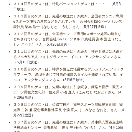
３１４回目のゲストは、特別バージョン！ゲストは・・・・
（6月3
日放送）
３１３回目のゲストは、先週の放送に引き続き、全国初のシニア専用
eスポーツ施設の運営などをされている 、合同会社ISRパーソネル 代
表社員 梨本 浩士（なしもと こうじ）さん
（5月27日放送）
３１２回目のゲストは、全国初のシニア専用eスポーツ施設の運営な
どをされている 、合同会社ISRパーソネル 代表社員 梨本 浩士（なし
もと こうじ）さん
（5月20日放送）
３１１回目のゲストは、先週の放送に引き続き、神戸を拠点に活躍す
るブルガリア人 フォトグラファー イルコ・アレクサンダロフ さん
（5月13日放送）
３１０回目のゲストは、神戸を拠点に活躍するブルガリア人 フォトグ
ラファーで、SNSを通じて独自の撮影スタイルを発信されている、イ
ルコ・アレクサンダロフ さん
（5月6日放送）
３０９回目のゲストは、先週の放送に引き続き、姫路市役所 観光ス
ポーツ局観光文化部 観光課 小湊 直人（こみなと なおと）さん
（4
月29日放送）
３０８回目のゲストは、姫路市役所 観光スポーツ局観光文化部 観
光課 主幹 兼 記念事業推進室長 小湊 直人（こみなと なおと）さん
（4
月22日放送）
３０７回目のゲストは、先週の放送に引き続き、兵庫県宍粟市立山崎
学校給食センター 栄養教諭 世良 光 (せら ひかり) さん
（4月15日