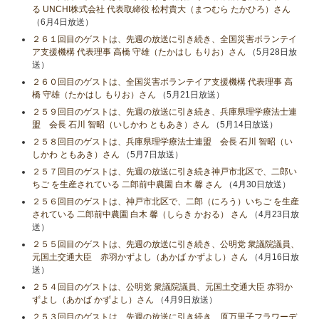
る UNCHI株式会社 代表取締役 松村貴大（まつむら たかひろ）さん
（6月4日放送）
２６１回目のゲストは、先週の放送に引き続き、全国災害ボランテイ
ア支援機構 代表理事 高橋 守雄（たかはし もりお）さん
（5月28日放
送）
２６０回目のゲストは、全国災害ボランテイア支援機構 代表理事 高
橋 守雄（たかはし もりお）さん
（5月21日放送）
２５９回目のゲストは、先週の放送に引き続き、兵庫県理学療法士連
盟 会長 石川 智昭（いしかわ ともあき）さん
（5月14日放送）
２５８回目のゲストは、兵庫県理学療法士連盟 会長 石川 智昭（い
しかわ ともあき）さん
（5月7日放送）
２５７回目のゲストは、先週の放送に引き続き神戸市北区で、二郎い
ちご を生産されている 二郎前中農園 白木 馨 さん
（4月30日放送）
２５６回目のゲストは、神戸市北区で、二郎（にろう）いちご を生産
されている 二郎前中農園 白木 馨（しらき かおる） さん
（4月23日放
送）
２５５回目のゲストは、先週の放送に引き続き、公明党 衆議院議員、
元国土交通大臣 赤羽かずよし（あかば かずよし）さん
（4月16日放
送）
２５４回目のゲストは、公明党 衆議院議員、元国土交通大臣 赤羽か
ずよし（あかば かずよし）さん
（4月9日放送）
２５３回目のゲストは、先週の放送に引き続き、原万里子フラワーデ