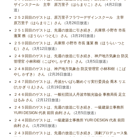
ザインスクール 主宰 原万里子（はらまりこ）さん
（4月2日放
送）
２５２回目のゲストは、原万里子フラワーデザインスクール 主宰
原万里子（はらまりこ）さん
（3月26日放送）
２５１回目のゲストは、先週の放送に引き続き、兵庫県 小野市 市長
蓬莱 務（ほうらい つとむ） さん
（3月19日放送）
２５０回目のゲストは、兵庫県 小野市 市長 蓬莱 務（ほうらい つと
む） さん
（3月12日放送）
２４９回目のゲストは、先週の放送に引き続き、神戸地方気象台 防災
管理官 小林和樹（こばやし かずき） さん
（3月5日放送）
２４８回目のゲストは、神戸地方気象台 防災管理官 小林和樹（こば
やし かずき） さん
（2月26日放送）
２４７回目のゲストは、丹波かいばら雛めぐり実行委員会 喬木 リエ
(たかぎ りえ) さん
（2月19日放送）
２４６回目のゲストは、一般社団法人丹波市観光協会 事務局長 足立
はるみ さん
（2月12日放送）
２４５回目のゲストは、先週の放送に引き続き、一級建築士事務所
YURI DESIGN 代表 前田 由利 さん
（2月5日放送）
２４４回目のゲストは、一級建築士事務所 YURI DESIGN 代表 前田
由利 さん
（1月29日放送）
２４３回目のゲストは、先週の放送に引き続き、演劇プロデュース集