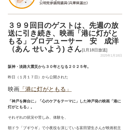
３９９回目のゲストは、先週の放
送に引き続き、映画「港に灯がと
もる」プロデューサー 安 成洋
（あん せいよう) さん
[1月18日放送]
2025年1月18日
阪神・淡路大震災から３０年となる２０２５年。
昨日（１月１７日）から公開された
映画
「港に灯がともる」
「神戸を舞台に」「心のケアをテーマに」した
神戸発の映画「港に
灯がともる」
。
それぞれの状況や苦しみ、体験を、
朝ドラ「ブギウギ」で小夜役を演じている富田望生さんが映画初主