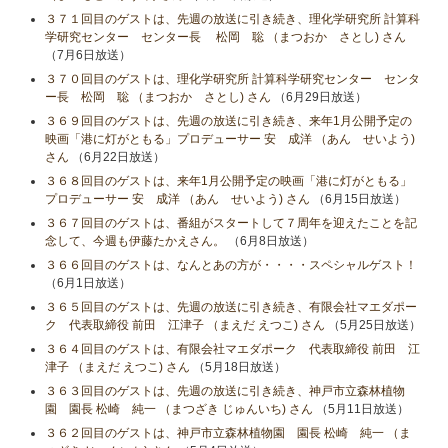
３７１回目のゲストは、先週の放送に引き続き、理化学研究所 計算科
学研究センター センター長 松岡 聡 （まつおか さとし) さん
（7月6日放送）
３７０回目のゲストは、理化学研究所 計算科学研究センター センタ
ー長 松岡 聡 （まつおか さとし) さん
（6月29日放送）
３６９回目のゲストは、先週の放送に引き続き、来年1月公開予定の
映画「港に灯がともる」プロデューサー 安 成洋 （あん せいよう)
さん
（6月22日放送）
３６８回目のゲストは、来年1月公開予定の映画「港に灯がともる」
プロデューサー 安 成洋 （あん せいよう) さん
（6月15日放送）
３６７回目のゲストは、番組がスタートして７周年を迎えたことを記
念して、今週も伊藤たかえさん。
（6月8日放送）
３６６回目のゲストは、なんとあの方が・・・・スペシャルゲスト！
（6月1日放送）
３６５回目のゲストは、先週の放送に引き続き、有限会社マエダポー
ク 代表取締役 前田 江津子 （まえだ えつこ) さん
（5月25日放送）
３６４回目のゲストは、有限会社マエダポーク 代表取締役 前田 江
津子 （まえだ えつこ) さん
（5月18日放送）
３６３回目のゲストは、先週の放送に引き続き、神戸市立森林植物
園 園長 松崎 純一 （まつざき じゅんいち) さん
（5月11日放送）
３６２回目のゲストは、神戸市立森林植物園 園長 松崎 純一 （ま