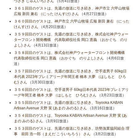
つざき じゅんいち) さん
（5月4日放送）
３６１回目のゲストは、先週の放送に引き続き、神戸市立 六甲山牧場
広報 新田 兼右 （にった けんすけ) さん
（4月27日放送）
３６０回目のゲストは、神戸市立 六甲山牧場 広報 新田 兼右 （にった
けんすけ) さん
（4月20日放送）
３５９回目のゲストは、先週の放送に引き続き、株式会社神戸ウォー
ターフロント開発機構 代表取締役社長 岡口 憲義 （おかぐち のり
よし) さん
（4月13日放送）
３５８回目のゲストは、株式会社神戸ウォーターフロント開発機構
代表取締役社長 岡口 憲義 （おかぐち のりよし) さん
（4月6日放
送）
３５７回目のゲストは、先週の放送に引き続き、空手道男子 60kg日
本代表 2023年プレミアリーグ年間王者 橋本 大夢 （はしもと ひろ
む) さん
（3月30日放送）
３５６回目のゲストは、空手道男子 60kg日本代表 2023年プレミアリ
ーグ年間王者 橋本 大夢 （はしもと ひろむ) さん
（3月23日放送）
３５５回目のゲストは、先週の放送に引き続き、Toyooka KABAN
Artisan Avenue 天野 実 (あまの みのる) さん
（3月16日放送）
３５４回目のゲストは、Toyooka KABAN Artisan Avenue 天野 実 (あ
まの みのる) さん
（3月9日放送）
３５３回目のゲストは、先週の放送に引き続き、坊勢漁業協同組合 理
事 前田 浩一郎（まえだ こういちろう） さん
（3月2日放送）