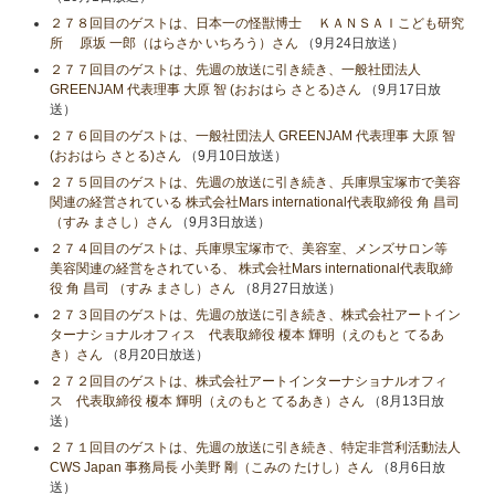
２７８回目のゲストは、日本一の怪獣博士 ＫＡＮＳＡＩこども研究
所 原坂 一郎（はらさか いちろう）さん
（9月24日放送）
２７７回目のゲストは、先週の放送に引き続き、一般社団法人
GREENJAM 代表理事 大原 智 (おおはら さとる)さん
（9月17日放
送）
２７６回目のゲストは、一般社団法人 GREENJAM 代表理事 大原 智
(おおはら さとる)さん
（9月10日放送）
２７５回目のゲストは、先週の放送に引き続き、兵庫県宝塚市で美容
関連の経営されている 株式会社Mars international代表取締役 角 昌司
（すみ まさし）さん
（9月3日放送）
２７４回目のゲストは、兵庫県宝塚市で、美容室、メンズサロン等
美容関連の経営をされている、 株式会社Mars international代表取締
役 角 昌司 （すみ まさし）さん
（8月27日放送）
２７３回目のゲストは、先週の放送に引き続き、株式会社アートイン
ターナショナルオフィス 代表取締役 榎本 輝明（えのもと てるあ
き）さん
（8月20日放送）
２７２回目のゲストは、株式会社アートインターナショナルオフィ
ス 代表取締役 榎本 輝明（えのもと てるあき）さん
（8月13日放
送）
２７１回目のゲストは、先週の放送に引き続き、特定非営利活動法人
CWS Japan 事務局長 小美野 剛（こみの たけし）さん
（8月6日放
送）