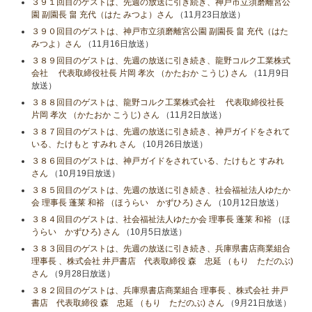
３９１回目のゲストは、先週の放送に引き続き、神戸市立須磨離宮公
園 副園長 畠 充代（はた みつよ）さん
（11月23日放送）
３９０回目のゲストは、神戸市立須磨離宮公園 副園長 畠 充代（はた
みつよ）さん
（11月16日放送）
３８９回目のゲストは、先週の放送に引き続き、龍野コルク工業株式
会社 代表取締役社長 片岡 孝次 （かたおか こうじ) さん
（11月9日
放送）
３８８回目のゲストは、龍野コルク工業株式会社 代表取締役社長
片岡 孝次 （かたおか こうじ) さん
（11月2日放送）
３８７回目のゲストは、先週の放送に引き続き、神戸ガイドをされて
いる、たけもと すみれ さん
（10月26日放送）
３８６回目のゲストは、神戸ガイドをされている、たけもと すみれ
さん
（10月19日放送）
３８５回目のゲストは、先週の放送に引き続き、社会福祉法人ゆたか
会 理事長 蓬莱 和裕 （ほうらい かずひろ) さん
（10月12日放送）
３８４回目のゲストは、社会福祉法人ゆたか会 理事長 蓬莱 和裕 （ほ
うらい かずひろ) さん
（10月5日放送）
３８３回目のゲストは、先週の放送に引き続き、兵庫県書店商業組合
理事長 、株式会社 井戸書店 代表取締役 森 忠延 （もり ただのぶ)
さん
（9月28日放送）
３８２回目のゲストは、兵庫県書店商業組合 理事長 、株式会社 井戸
書店 代表取締役 森 忠延 （もり ただのぶ) さん
（9月21日放送）