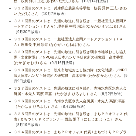
校 校長 澤井 正志 (さわい ただし) さん
（10月14日放送）
３３２回目のゲストは、兵庫県立農業高等学校 校長 澤井 正志 (さわ
い ただし) さん
（10月7日放送）
３３１回目のゲストは、先週の放送に引き続き、一般社団法人豊岡ア
ートアクション（ＴＡＡ）理事長 中貝 宗治 (なかがい むねはる) さん
（9月30日放送）
３３０回目のゲストは、一般社団法人豊岡アートアクション（ＴＡ
Ａ）理事長 中貝 宗治 (なかがい むねはる) さん
３２９回目のゲストは、先週の放送に引き続き朝来市地域おこし協力
隊（文化財課）／NPO法人日本ハンザキ研究所の研究員 高木香里
(たかぎ かおり) さん
（9月16日放送）
３２８回目のゲストは、朝来市地域おこし協力隊（文化財課）／NPO
法人日本ハンザキ研究所の研究員 高木香里 (たかぎ かおり) さん
（9
月9日放送）
３２７回目のゲストは、先週の放送に引き続き、内海水先区水先人会
所属・水先人 高濱 洋嘉 （たかはま ひろよし）さん
（9月2日放送）
３２６回目のゲストは、内海水先区水先人会所属・水先人 高濱 洋嘉
（たかはま ひろよし）さん
（8月26日放送）
３２５回目のゲストは、先週の放送に引き続き、まちＰＲオフィス 代
表 / まちづくりＰＲプランナー 西島 陽子（にしじま ようこ） さん
（8月19日放送）
３２４回目のゲストは、まちＰＲオフィス 代表 / まちづくりＰＲプラ