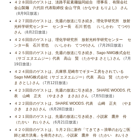
４２８回目のゲストは、淡路手延素麺協同組合 理事長 、有限会社
金山製麺 六代目 代表取締役 金山 守良（かなやま もりよし) さん
（8月9日放送）
４２７回目のゲストは、先週の放送に引き続き、理化学研究所 放射
光科学研究センター センター長 石川 哲也 （いしかわ てつや)
さん
（8月2日放送）
４２６回目のゲストは、理化学研究所 放射光科学研究センター セ
ンター長 石川 哲也 （いしかわ てつや)さん
（7月26日放送）
４２５回目のゲストは、先週の放送に引き続き、Sago NMG株式会社
（サゴ エヌエムジー）代表 高山 賢 （たかやま さとし) さん
（7月
19日放送）
４２４回目のゲストは、兵庫県 尼崎市でギター工房をされている
Sago NMG株式会社（サゴ エヌエムジー）代表 高山 賢 （たかや
ま さとし) さん
（7月12日放送）
４２３回目のゲストは、先週の放送に引き続き、SHARE WOODS. 代
表 山崎 正夫 （やまさき まさお) さん
（7月5日放送）
４２２回目のゲストは、SHARE WOODS. 代表 山崎 正夫 （やま
さき まさお) さん
（6月28日放送）
４２１回目のゲストは、先週の放送に引き続き、小説家 鷹井 伶
（たかい れい) さん
（6月21日放送）
４２０回目のゲストは、５月２日に新作「てきてき～浪華のおなご医
師と緒方洪庵」を発売された、小説家 鷹井 伶（たかい れい) さ