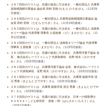
２８７回目のゲストは、先週の放送に引き続き、一般社団法人 兵庫県
道路標識標示業協会 協会長 田村 宏樹 (たむら ひろき)さん
（11月26
日放送）
２８６回目のゲストは、一般社団法人 兵庫県道路標識標示業協会 協
会長 田村 宏樹 （たむら ひろき）さん
（11月19日放送）
２８５回目のゲストは、先週の放送に引き続き、一般社団法人 淡路島
オリーヴ協会 代表理事 理事長 土居政廣 （どい まさひろ）さん
（11
月12日放送）
２８４回目のゲストは、一般社団法人 淡路島オリーヴ協会 代表理事
理事長 土居政廣 （どい まさひろ）さん
（11月5日放送）
２８３回目のゲストは、先週の放送に引き続き、兵庫県洋菓子協会 会
長 、株式会社レーブドゥシェフ 代表取締役 佐野 靖夫（さの やす
お）さん
（10月29日放送）
２８２回目のゲストは、兵庫県洋菓子協会 会長、株式会社レーブドゥ
シェフ 代表取締役 佐野 靖夫（さの やすお）さん
（10月22日放送）
２８１回目のゲストは、先週の放送に引き続き、兵庫県 姫路市長 清
元 秀泰（きよもと ひでやす）さん
（10月15日放送）
２８０回目のゲストは、兵庫県 姫路市長 清元 秀泰（きよもと ひでや
す）さん
（10月8日放送）
２７９回目のゲストは、先週の放送に引き続き、日本一の怪獣博士
ＫＡＮＳＡＩこども研究所 原坂 一郎（はらさか いちろう）さん
（10月1日放送）