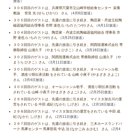
放送）
３０６回目のゲストは、兵庫県宍粟市立山崎学校給食センター 栄養
教諭 世良 光 (せら ひかり) さん
（4月8日放送）
３０５回目のゲストは、先週の放送に引き続き、陶芸家・丹波立杭陶
磁器協同組合理事長 市野 達也 (いちの たつや) さん
（4月1日放送）
３０４回目のゲストは、陶芸家・丹波立杭陶磁器協同組合 理事長 市
野 達也 (いちの たつや) さん
（3月25日放送）
３０３回目のゲストは、先週の放送に引き続き、関西陸運株式会社 専
務取締役 山浦久子 （やまうら ひさこ）さん
（3月18日放送）
３０２回目のゲストは、関西陸運株式会社 専務取締役 山浦久子 （や
まうら ひさこ）さん
（3月11日放送）
３０１回目のゲストは、先週の放送に引き続き、オールジャンル歌
手、 酒造り唄伝承活動 をされている 山崎 小夜子 (やまざき さよこ)
さん
（3月4日放送）
３００回目のゲストは、オールジャンル歌手、 酒造り唄伝承活動 を
されている 山崎 小夜子 (やまざき さよこ) さん
（2月25日放送）
２９９回目のゲストは、先週の放送に引き続き、マイスタ加古川の運
営をされている 中田 成紀 (なかた しげき) さん
（2月18日放送）
２９８回目のゲストは、マイスタ加古川の運営をされている 中田 成
紀 (なかた しげき) さん
（2月11日放送）
２９７回目のゲストは、先週の放送に引き続き、三木ホースランドパ
ーク 馬事センター 馬事部長 中込 治 (なかごみ おさむ) さん
（2月4