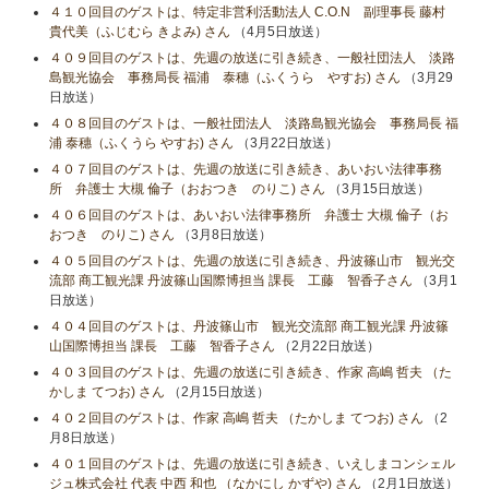
４１０回目のゲストは、特定非営利活動法人 C.O.N 副理事長 藤村
貴代美（ふじむら きよみ) さん
（4月5日放送）
４０９回目のゲストは、先週の放送に引き続き、一般社団法人 淡路
島観光協会 事務局長 福浦 泰穗（ふくうら やすお) さん
（3月29
日放送）
４０８回目のゲストは、一般社団法人 淡路島観光協会 事務局長 福
浦 泰穗（ふくうら やすお) さん
（3月22日放送）
４０７回目のゲストは、先週の放送に引き続き、あいおい法律事務
所 弁護士 大槻 倫子（おおつき のりこ) さん
（3月15日放送）
４０６回目のゲストは、あいおい法律事務所 弁護士 大槻 倫子（お
おつき のりこ) さん
（3月8日放送）
４０５回目のゲストは、先週の放送に引き続き、丹波篠山市 観光交
流部 商工観光課 丹波篠山国際博担当 課長 工藤 智香子さん
（3月1
日放送）
４０４回目のゲストは、丹波篠山市 観光交流部 商工観光課 丹波篠
山国際博担当 課長 工藤 智香子さん
（2月22日放送）
４０３回目のゲストは、先週の放送に引き続き、作家 高嶋 哲夫 （た
かしま てつお) さん
（2月15日放送）
４０２回目のゲストは、作家 高嶋 哲夫 （たかしま てつお) さん
（2
月8日放送）
４０１回目のゲストは、先週の放送に引き続き、いえしまコンシェル
ジュ株式会社 代表 中西 和也 （なかにし かずや) さん
（2月1日放送）