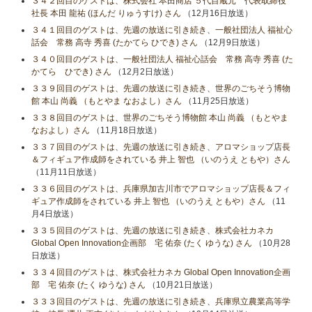
３４２回目のゲストは、株式会社 本田商店 ５代目蔵元 代表取締役
社長 本田 龍祐 (ほんだ りゅうすけ) さん
（12月16日放送）
３４１回目のゲストは、先週の放送に引き続き、一般社団法人 福祉心
話会 常務 高寺 秀喜 (たかてら ひでき) さん
（12月9日放送）
３４０回目のゲストは、一般社団法人 福祉心話会 常務 高寺 秀喜 (た
かてら ひでき) さん
（12月2日放送）
３３９回目のゲストは、先週の放送に引き続き、世界のごちそう博物
館 本山 尚義 （もとやま なおよし）さん
（11月25日放送）
３３８回目のゲストは、世界のごちそう博物館 本山 尚義 （もとやま
なおよし）さん
（11月18日放送）
３３７回目のゲストは、先週の放送に引き続き、アロマショップ店長
＆フィギュア作成師をされている 井上 智也 （いのうえ ともや）さん
（11月11日放送）
３３６回目のゲストは、兵庫県加古川市でアロマショップ店長＆フィ
ギュア作成師をされている 井上 智也 （いのうえ ともや）さん
（11
月4日放送）
３３５回目のゲストは、先週の放送に引き続き、株式会社カネカ
Global Open Innovation企画部 宅 佑奈 (たく ゆうな) さん
（10月28
日放送）
３３４回目のゲストは、株式会社カネカ Global Open Innovation企画
部 宅 佑奈 (たく ゆうな) さん
（10月21日放送）
３３３回目のゲストは、先週の放送に引き続き、兵庫県立農業高等学