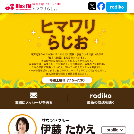
毎週土曜 7:15～7:30
ヒマワリらじお