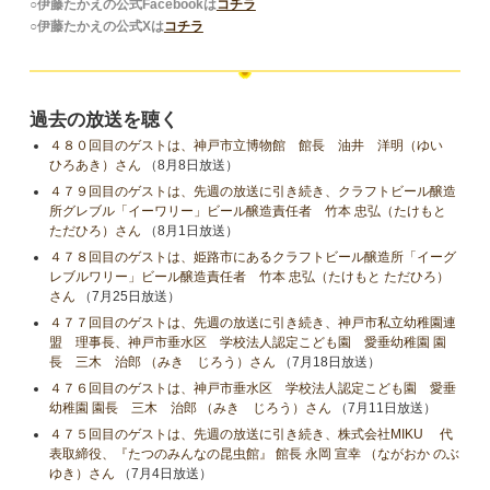
○伊藤たかえの公式Facebookは
コチラ
○伊藤たかえの公式Xは
コチラ
過去の放送を聴く
４８０回目のゲストは、神戸市立博物館 館長 油井 洋明（ゆい
ひろあき）さん
（8月8日放送）
４７９回目のゲストは、先週の放送に引き続き、クラフトビール醸造
所グレブル「イーワリー」ビール醸造責任者 竹本 忠弘（たけもと
ただひろ）さん
（8月1日放送）
４７８回目のゲストは、姫路市にあるクラフトビール醸造所「イーグ
レブルワリー」ビール醸造責任者 竹本 忠弘（たけもと ただひろ）
さん
（7月25日放送）
４７７回目のゲストは、先週の放送に引き続き、神戸市私立幼稚園連
盟 理事長、神戸市垂水区 学校法人認定こども園 愛垂幼稚園 園
長 三木 治郎 （みき じろう）さん
（7月18日放送）
４７６回目のゲストは、神戸市垂水区 学校法人認定こども園 愛垂
幼稚園 園長 三木 治郎 （みき じろう）さん
（7月11日放送）
４７５回目のゲストは、先週の放送に引き続き、株式会社MIKU 代
表取締役、『たつのみんなの昆虫館』 館長 永岡 宣幸 （ながおか のぶ
ゆき）さん
（7月4日放送）