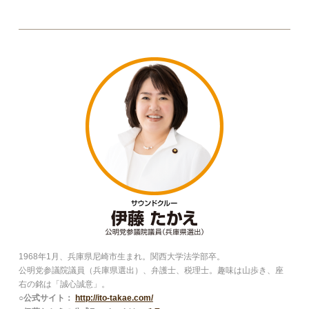
1968年1月、兵庫県尼崎市生まれ。関西大学法学部卒。
公明党参議院議員（兵庫県選出）、弁護士、税理士。趣味は山歩き、座
右の銘は「誠心誠意」。
○公式サイト：
http://ito-takae.com/