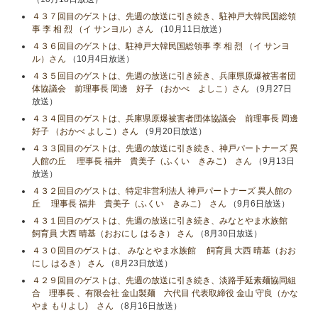
４３７回目のゲストは、先週の放送に引き続き、駐神戸大韓民国総領
事 李 相 烈 （イ サンヨル）さん
（10月11日放送）
４３６回目のゲストは、駐神戸大韓民国総領事 李 相 烈 （イ サンヨ
ル）さん
（10月4日放送）
４３５回目のゲストは、先週の放送に引き続き、兵庫県原爆被害者団
体協議会 前理事長 岡邊 好子 （おかべ よしこ）さん
（9月27日
放送）
４３４回目のゲストは、兵庫県原爆被害者団体協議会 前理事長 岡邊
好子 （おかべ よしこ）さん
（9月20日放送）
４３３回目のゲストは、先週の放送に引き続き、神戸パートナーズ 異
人館の丘 理事長 福井 貴美子（ふくい きみこ) さん
（9月13日
放送）
４３２回目のゲストは、特定非営利法人 神戸パートナーズ 異人館の
丘 理事長 福井 貴美子（ふくい きみこ) さん
（9月6日放送）
４３１回目のゲストは、先週の放送に引き続き、みなとやま水族館
飼育員 大西 晴基（おおにし はるき） さん
（8月30日放送）
４３０回目のゲストは、 みなとやま水族館 飼育員 大西 晴基（おお
にし はるき） さん
（8月23日放送）
４２９回目のゲストは、先週の放送に引き続き、淡路手延素麺協同組
合 理事長 、有限会社 金山製麺 六代目 代表取締役 金山 守良（かな
やま もりよし) さん
（8月16日放送）