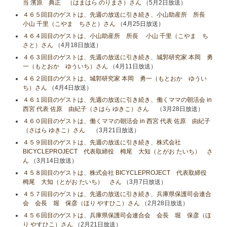
当 濱原 典正 （はまはら のりまさ）さん
（5月2日放送）
４６５回目のゲストは、先週の放送に引き続き、小山助産所 所長
小山​ 千里（こやま ちさと）さん
（4月25日放送）
４６４回目のゲストは、小山助産所 所長 小山​ 千里（こやま ち
さと）さん
（4月18日放送）
４６３回目のゲストは、先週の放送に引き続き、城郭研究家 本岡 勇
一（もとおか ゆういち）さん
（4月11日放送）
４６２回目のゲストは、城郭研究家 本岡 勇一（もとおか ゆうい
ち）さん
（4月4日放送）
４６１回目のゲストは、先週の放送に引き続き、働くママの朝活会 in
西宮 代表 佐原 由紀子（さはら ゆきこ）さん
（3月28日放送）
４６０回目のゲストは、働くママの朝活会 in 西宮 代表 佐原 由紀子
（さはら ゆきこ）さん
（3月21日放送）
４５９回目のゲストは、先週の放送に引き続き、株式会社
BICYCLEPROJECT 代表取締役 栂尾 大知（とがお たいち） さ
ん
（3月14日放送）
４５８回目のゲストは、株式会社 BICYCLEPROJECT 代表取締役
栂尾 大知（とがお たいち） さん
（3月7日放送）
４５７回目のゲストは、先週の放送に引き続き、兵庫県保護司会連合
会 会長 堀 保彦（ほり やすひこ）さん
（2月28日放送）
４５６回目のゲストは、兵庫県保護司会連合会 会長 堀 保彦（ほ
り やすひこ）さん
（2月21日放送）