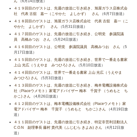
ん
（6月14日放送）
４１９回目のゲストは、先週の放送に引き続き、旭屋ガラス店株式会
社 代表 古舘 嘉一（こやかた よしかず） さん
（6月7日放送）
４１８回目のゲストは、旭屋ガラス店株式会社 代表 古舘 嘉一（こ
やかた よしかず） さん
（5月31日放送）
４１７回目のゲストは、先週の放送に引き続き、公明党 参議院議
員 高橋みつお さん
（5月24日放送）
４１６回目のゲストは、公明党 参議院議員 高橋みつお さん
（5
月17日放送）
４１５回目のゲストは、先週の放送に引き続き、世界で一番走る書家
上山 光広（うえやま みつひろ) さん
（5月10日放送）
４１４回目のゲストは、世界で一番走る書家 上山 光広（うえやま
みつひろ) さん
（5月3日放送）
４１３回目のゲストは、先週の放送に引き続き、梅本電機設備株式会
社（Placeウメモト）家電アドバイザー 梅本 千賀子 （うめもと ち
かこ) さん
（4月26日放送）
４１２回目のゲストは、梅本電機設備株式会社（Placeウメモト）家
電アドバイザー 梅本 千賀子 （うめもと ちかこ) さん
（4月19日放
送）
４１１回目のゲストは、先週の放送に引き続き、特定非営利活動法人
C.O.N 副理事長 藤村 貴代美（ふじむら きよみ) さん
（4月12日放
送）