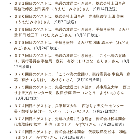
３８１回目のゲストは、先週の放送に引き続き、株式会社上田畜産
専務取締役 上田 美幸 （うえだ みゆき) さん
（9月14日放送）
３８０回目のゲストは、株式会社上田畜産 専務取締役 上田 美幸
（うえだ みゆき) さん
（9月7日放送）
３７９回目のゲストは、先週の放送に引き続き、手焼き煎餅 えみり
堂 和田 絵三子 （わだ えみこ) さん
（8月31日放送）
３７８回目のゲストは、手焼き煎餅 えみり堂 和田 絵三子 （わだ え
みこ) さん
（8月24日放送）
３７７回目のゲストは、先週の放送に引き続き、「こうべ海の盆踊
り」実行委員会 事務局 森花 有沙（もりはな ありさ）さん
（8月
17日放送）
３７６回目のゲストは、「こうべ海の盆踊り」実行委員会 事務局 森
花 有沙（もりはな ありさ）さん
（8月10日放送）
３７５回目のゲストは、先週の放送に引き続き、兵庫県立大学 西は
りま天文台 センター長・教授 伊藤 洋一 （いとう よういち) さん
（8月3日放送）
３７４回目のゲストは、兵庫県立大学 西はりま天文台 センター
長・教授 伊藤 洋一 （いとう よういち) さん
（7月27日放送）
３７３回目のゲストは、先週の放送に引き続き、株式会社松本商会
代表取締役 松本 和也 （まつもと かずや) さん
（7月20日放送）
３７２回目のゲストは、株式会社松本商会 代表取締役 松本 和也
（まつもと かずや) さん
（7月13日放送）