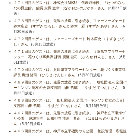
４７４回目のゲストは、株式会社MIKU 代表取締役、『たつのみん
なの昆虫館』 館長 永岡 宣幸 （ながおか のぶゆき）さん
（6月27日放
送）
４７３回目のゲストは、先週の放送に引き続き、ファーマーズヤード
鈴木広史 （すずき ひろし）さんと 鈴木 彩（すずき あや）さん
（6
月20日放送）
４７２回目のゲストは、ファーマーズヤード 鈴木広史 （すずき ひろ
し）さん
（6月13日放送）
４７１回目のゲストは、先週の放送に引き続き、兵庫県立フラワーセ
ンター 花づくり事業課 課長 廣瀬 健司 （ひろせ けんじ）さん
（6月
6日放送）
４７０回目のゲストは、兵庫県立フラワーセンター 花づくり事業課
課長 廣瀬 健司 （ひろせ けんじ）さん
（5月30日放送）
４６９回目のゲストは、先週の放送に引き続き、一般社団法人 全国パ
ーキンソン病友の会 副支部長 山田 哲郎 （やまだ てつお）さん
（5
月23日放送）
４６８回目のゲストは、一般社団法人 全国パーキンソン病友の会 副
支部長 山田 哲郎 （やまだ てつお）さん
（5月16日放送）
４６７回目のゲストは、先週の放送に引き続き、、神戸市立平磯海づ
り公園 施設管理、広報担当 濱原 典正 （はまはら のりまさ）さ
ん
（5月9日放送）
４６６回目のゲストは、神戸市立平磯海づり公園 施設管理、広報担