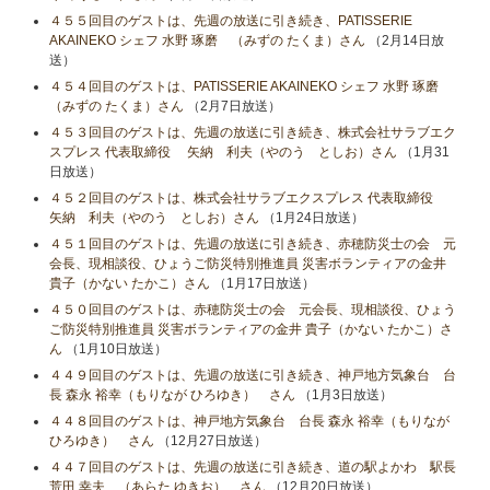
４５５回目のゲストは、先週の放送に引き続き、PATISSERIE
AKAINEKO シェフ 水野 琢磨 （みずの たくま）さん
（2月14日放
送）
４５４回目のゲストは、PATISSERIE AKAINEKO シェフ 水野 琢磨
（みずの たくま）さん
（2月7日放送）
４５３回目のゲストは、先週の放送に引き続き、株式会社サラブエク
スプレス 代表取締役 矢納 利夫（やのう としお）さん
（1月31
日放送）
４５２回目のゲストは、株式会社サラブエクスプレス 代表取締役
矢納 利夫（やのう としお）さん
（1月24日放送）
４５１回目のゲストは、先週の放送に引き続き、赤穂防災士の会 元
会長、現相談役、ひょうご防災特別推進員 災害ボランティアの金井
貴子（かない たかこ）さん
（1月17日放送）
４５０回目のゲストは、赤穂防災士の会 元会長、現相談役、ひょう
ご防災特別推進員 災害ボランティアの金井 貴子（かない たかこ）さ
ん
（1月10日放送）
４４９回目のゲストは、先週の放送に引き続き、神戸地方気象台 台
長 森永 裕幸（もりなが ひろゆき） さん
（1月3日放送）
４４８回目のゲストは、神戸地方気象台 台長 森永 裕幸（もりなが
ひろゆき） さん
（12月27日放送）
４４７回目のゲストは、先週の放送に引き続き、道の駅よかわ 駅長
荒田 幸夫 （あらた ゆきお） さん
（12月20日放送）