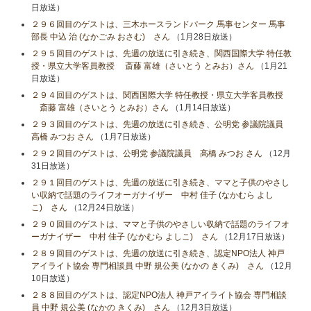
日放送）
２９６回目のゲストは、三木ホースランドパーク 馬事センター 馬事
部長 中込 治 (なかごみ おさむ) さん
（1月28日放送）
２９５回目のゲストは、先週の放送に引き続き、関西国際大学 特任教
授・県立大学客員教授 斎藤 富雄（さいとう とみお）さん
（1月21
日放送）
２９４回目のゲストは、関西国際大学 特任教授・県立大学客員教授
斎藤 富雄（さいとう とみお）さん
（1月14日放送）
２９３回目のゲストは、先週の放送に引き続き、公明党 参議院議員
高橋 みつお さん
（1月7日放送）
２９２回目のゲストは、公明党 参議院議員 高橋 みつお さん
（12月
31日放送）
２９１回目のゲストは、先週の放送に引き続き、ママと子供のやさし
い収納で話題のライフオーガナイザー 中村 佳子 (なかむら よし
こ) さん
（12月24日放送）
２９０回目のゲストは、ママと子供のやさしい収納で話題のライフオ
ーガナイザー 中村 佳子 (なかむら よしこ) さん
（12月17日放送）
２８９回目のゲストは、先週の放送に引き続き、認定NPO法人 神戸
アイライト協会 専門相談員 中野 規公美 (なかの きくみ) さん
（12月
10日放送）
２８８回目のゲストは、認定NPO法人 神戸アイライト協会 専門相談
員 中野 規公美 (なかの きくみ) さん
（12月3日放送）