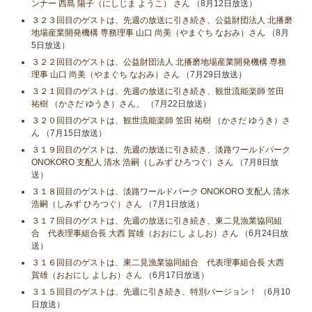
ンナー 西島 陽子（にしじま ようこ） さん
（8月12日放送）
３２３回目のゲストは、先週の放送に引き続き、公益財団法人 北播磨
地場産業開発機構 専務理事 山口 尚美（やまぐち なおみ）さん
（8月
5日放送）
３２２回目のゲストは、公益財団法人 北播磨地場産業開発機構 専務
理事 山口 尚美（やまぐち なおみ）さん
（7月29日放送）
３２１回目のゲストは、先週の放送に引き続き、観世流能楽師 笠田
祐樹 （かさだ ゆうき）さん、
（7月22日放送）
３２０回目のゲストは、観世流能楽師 笠田 祐樹 （かさだ ゆうき）さ
ん
（7月15日放送）
３１９回目のゲストは、先週の放送に引き続き、淡路ワールドパーク
ONOKORO 支配人 清水 浩嗣（しみず ひろつぐ）さん
（7月8日放
送）
３１８回目のゲストは、淡路ワールドパーク ONOKORO 支配人 清水
浩嗣（しみず ひろつぐ）さん
（7月1日放送）
３１７回目のゲストは、先週の放送に引き続き、東二見漁業協同組
合 代表理事組合長 大西 賀雄（おおにし よしお）さん
（6月24日放
送）
３１６回目のゲストは、東二見漁業協同組合 代表理事組合長 大西
賀雄（おおにし よしお）さん
（6月17日放送）
３１５回目のゲストは、先週に引き続き、特別バージョン！
（6月10
日放送）