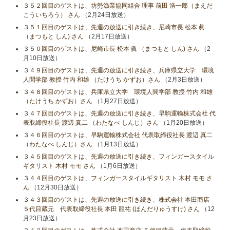
３５２回目のゲストは、坊勢漁業協同組合 理事 前田 浩一郎（まえだ
こういちろう） さん
（2月24日放送）
３５１回目のゲストは、先週の放送に引き続き、尼崎市長 松本 眞
（まつもと しん) さん
（2月17日放送）
３５０回目のゲストは、尼崎市長 松本 眞 （まつもと しん) さん
（2
月10日放送）
３４９回目のゲストは、先週の放送に引き続き、兵庫県立大学 環境
人間学部 教授 竹内 和雄 （たけうち かずお）さん
（2月3日放送）
３４８回目のゲストは、兵庫県立大学 環境人間学部 教授 竹内 和雄
（たけうち かずお）さん
（1月27日放送）
３４７回目のゲストは、先週の放送に引き続き、早駒運輸株式会社 代
表取締役社長 渡辺 真二 （わたなべ しんじ）さん
（1月20日放送）
３４６回目のゲストは、早駒運輸株式会社 代表取締役社長 渡辺 真二
（わたなべ しんじ）さん
（1月13日放送）
３４５回目のゲストは、先週の放送に引き続き、フィンガースタイル
ギタリスト 木村 モモ さん
（1月6日放送）
３４４回目のゲストは、フィンガースタイルギタリスト 木村 モモ さ
ん
（12月30日放送）
３４３回目のゲストは、先週の放送に引き続き、株式会社 本田商店
５代目蔵元 代表取締役社長 本田 龍祐 (ほんだりゅうすけ) さん
（12
月23日放送）