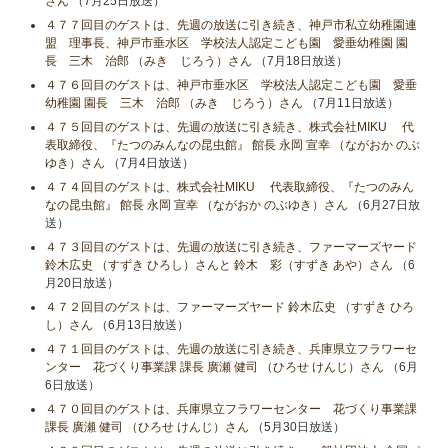
さん
（7月25日放送）
４７７回目のゲストは、先週の放送に引き続き、神戸市私立幼稚園連
盟 理事長、神戸市垂水区 学校法人認定こども園 愛垂幼稚園 園
長 三木 治郎 （みき じろう）さん
（7月18日放送）
４７６回目のゲストは、神戸市垂水区 学校法人認定こども園 愛垂
幼稚園 園長 三木 治郎 （みき じろう）さん
（7月11日放送）
４７５回目のゲストは、先週の放送に引き続き、株式会社MIKU 代
表取締役、『たつのみんなの昆虫館』 館長 永岡 宣幸 （ながおか のぶ
ゆき）さん
（7月4日放送）
４７４回目のゲストは、株式会社MIKU 代表取締役、『たつのみん
なの昆虫館』 館長 永岡 宣幸 （ながおか のぶゆき）さん
（6月27日放
送）
４７３回目のゲストは、先週の放送に引き続き、ファーマーズヤード
鈴木広史 （すずき ひろし）さんと 鈴木 彩（すずき あや）さん
（6
月20日放送）
４７２回目のゲストは、ファーマーズヤード 鈴木広史 （すずき ひろ
し）さん
（6月13日放送）
４７１回目のゲストは、先週の放送に引き続き、兵庫県立フラワーセ
ンター 花づくり事業課 課長 廣瀬 健司 （ひろせ けんじ）さん
（6月
6日放送）
４７０回目のゲストは、兵庫県立フラワーセンター 花づくり事業課
課長 廣瀬 健司 （ひろせ けんじ）さん
（5月30日放送）