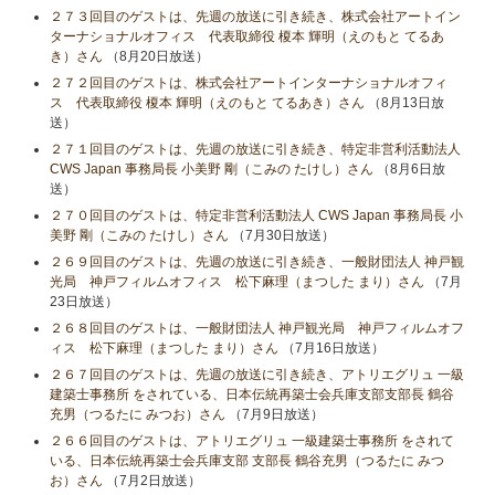
２７３回目のゲストは、先週の放送に引き続き、株式会社アートイン
ターナショナルオフィス 代表取締役 榎本 輝明（えのもと てるあ
き）さん
（8月20日放送）
２７２回目のゲストは、株式会社アートインターナショナルオフィ
ス 代表取締役 榎本 輝明（えのもと てるあき）さん
（8月13日放
送）
２７１回目のゲストは、先週の放送に引き続き、特定非営利活動法人
CWS Japan 事務局長 小美野 剛（こみの たけし）さん
（8月6日放
送）
２７０回目のゲストは、特定非営利活動法人 CWS Japan 事務局長 小
美野 剛（こみの たけし）さん
（7月30日放送）
２６９回目のゲストは、先週の放送に引き続き、一般財団法人 神戸観
光局 神戸フィルムオフィス 松下麻理（まつした まり）さん
（7月
23日放送）
２６８回目のゲストは、一般財団法人 神戸観光局 神戸フィルムオフ
ィス 松下麻理（まつした まり）さん
（7月16日放送）
２６７回目のゲストは、先週の放送に引き続き、アトリエグリュ 一級
建築士事務所 をされている、日本伝統再築士会兵庫支部支部長 鶴谷
充男（つるたに みつお）さん
（7月9日放送）
２６６回目のゲストは、アトリエグリュ 一級建築士事務所 をされて
いる、日本伝統再築士会兵庫支部 支部長 鶴谷充男（つるたに みつ
お）さん
（7月2日放送）