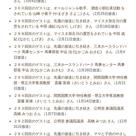
さん
（3月4日放送）
３００回目のゲストは、オールジャンル歌手、 酒造り唄伝承活動 を
されている 山崎 小夜子 (やまざき さよこ) さん
（2月25日放送）
２９９回目のゲストは、先週の放送に引き続き、マイスタ加古川の運
営をされている 中田 成紀 (なかた しげき) さん
（2月18日放送）
２９８回目のゲストは、マイスタ加古川の運営をされている 中田 成
紀 (なかた しげき) さん
（2月11日放送）
２９７回目のゲストは、先週の放送に引き続き、三木ホースランドパ
ーク 馬事センター 馬事部長 中込 治 (なかごみ おさむ) さん
（2月4
日放送）
２９６回目のゲストは、三木ホースランドパーク 馬事センター 馬事
部長 中込 治 (なかごみ おさむ) さん
（1月28日放送）
２９５回目のゲストは、先週の放送に引き続き、関西国際大学 特任教
授・県立大学客員教授 斎藤 富雄（さいとう とみお）さん
（1月21
日放送）
２９４回目のゲストは、関西国際大学 特任教授・県立大学客員教授
斎藤 富雄（さいとう とみお）さん
（1月14日放送）
２９３回目のゲストは、先週の放送に引き続き、公明党 参議院議員
高橋 みつお さん
（1月7日放送）
２９２回目のゲストは、公明党 参議院議員 高橋 みつお さん
（12月
31日放送）
２９１回目のゲストは、先週の放送に引き続き、ママと子供のやさし