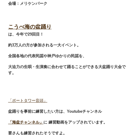
会場：メリケンパーク
こうべ海の盆踊り
は、
今年
で
29回目
！
約3万人の方
が参加される一大イベント。
全国各地の代表民謡や神戸ゆかりの民謡を、
大迫力の生唄・生演奏に合わせて踊ることができる大盆踊り大会で
す。
「ポートタワー音頭」
盆踊りを事前に練習したい方は、
Y
outube
チャンネル
「海盆チャンネル」
に
練習動画をアップされています。
要さんも練習されたそうですよ。