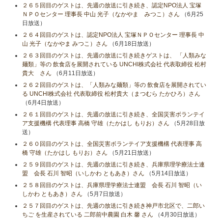
２６５回目のゲストは、先週の放送に引き続き、認定NPO法人 宝塚
ＮＰＯセンター 理事長 中山 光子（なかやま みつこ）さん
（6月25
日放送）
２６４回目のゲストは、認定NPO法人 宝塚ＮＰＯセンター 理事長 中
山 光子（なかやま みつこ）さん
（6月18日放送）
２６３回目のゲストは、先週の放送に引き続きゲストは、 「人類みな
麺類」等の 飲食店を展開されている UNCHI株式会社 代表取締役 松村
貴大 さん
（6月11日放送）
２６２回目のゲストは、「人類みな麺類」等の 飲食店を展開されてい
る UNCHI株式会社 代表取締役 松村貴大（まつむら たかひろ）さん
（6月4日放送）
２６１回目のゲストは、先週の放送に引き続き、全国災害ボランテイ
ア支援機構 代表理事 高橋 守雄（たかはし もりお）さん
（5月28日放
送）
２６０回目のゲストは、全国災害ボランテイア支援機構 代表理事 高
橋 守雄（たかはし もりお）さん
（5月21日放送）
２５９回目のゲストは、先週の放送に引き続き、兵庫県理学療法士連
盟 会長 石川 智昭（いしかわ ともあき）さん
（5月14日放送）
２５８回目のゲストは、兵庫県理学療法士連盟 会長 石川 智昭（い
しかわ ともあき）さん
（5月7日放送）
２５７回目のゲストは、先週の放送に引き続き神戸市北区で、二郎い
ちご を生産されている 二郎前中農園 白木 馨 さん
（4月30日放送）