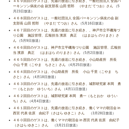
４６９回目のゲストは、先週の放送に引き続き、一般社団法人 全国パ
ーキンソン病友の会 副支部長 山田 哲郎 （やまだ てつお）さん
（5
月23日放送）
４６８回目のゲストは、一般社団法人 全国パーキンソン病友の会 副
支部長 山田 哲郎 （やまだ てつお）さん
（5月16日放送）
４６７回目のゲストは、先週の放送に引き続き、、神戸市立平磯海づ
り公園 施設管理、広報担当 濱原 典正 （はまはら のりまさ）さ
ん
（5月9日放送）
４６６回目のゲストは、神戸市立平磯海づり公園 施設管理、広報担
当 濱原 典正 （はまはら のりまさ）さん
（5月2日放送）
４６５回目のゲストは、先週の放送に引き続き、小山助産所 所長
小山​ 千里（こやま ちさと）さん
（4月25日放送）
４６４回目のゲストは、小山助産所 所長 小山​ 千里（こやま ち
さと）さん
（4月18日放送）
４６３回目のゲストは、先週の放送に引き続き、城郭研究家 本岡 勇
一（もとおか ゆういち）さん
（4月11日放送）
４６２回目のゲストは、城郭研究家 本岡 勇一（もとおか ゆうい
ち）さん
（4月4日放送）
４６１回目のゲストは、先週の放送に引き続き、働くママの朝活会 in
西宮 代表 佐原 由紀子（さはら ゆきこ）さん
（3月28日放送）
４６０回目のゲストは、働くママの朝活会 in 西宮 代表 佐原 由紀子
（さはら ゆきこ）さん
（3月21日放送）