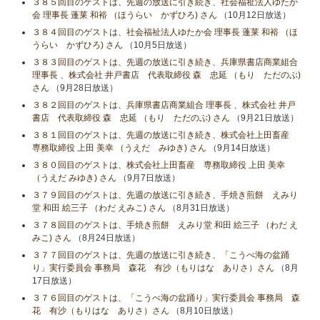
３８５回目のゲストは、先週の放送に引き続き、社会福祉法人ゆたか
会 理事長 蓬莱 和裕 （ほうらい かずひろ) さん
（10月12日放送）
３８４回目のゲストは、社会福祉法人ゆたか会 理事長 蓬莱 和裕 （ほ
うらい かずひろ) さん
（10月5日放送）
３８３回目のゲストは、先週の放送に引き続き、兵庫県書店商業組合
理事長 、株式会社 井戸書店 代表取締役 森 忠延 （もり ただのぶ)
さん
（9月28日放送）
３８２回目のゲストは、兵庫県書店商業組合 理事長 、株式会社 井戸
書店 代表取締役 森 忠延 （もり ただのぶ) さん
（9月21日放送）
３８１回目のゲストは、先週の放送に引き続き、株式会社上田畜産
専務取締役 上田 美幸 （うえだ みゆき) さん
（9月14日放送）
３８０回目のゲストは、株式会社上田畜産 専務取締役 上田 美幸
（うえだ みゆき) さん
（9月7日放送）
３７９回目のゲストは、先週の放送に引き続き、手焼き煎餅 えみり
堂 和田 絵三子 （わだ えみこ) さん
（8月31日放送）
３７８回目のゲストは、手焼き煎餅 えみり堂 和田 絵三子 （わだ え
みこ) さん
（8月24日放送）
３７７回目のゲストは、先週の放送に引き続き、「こうべ海の盆踊
り」実行委員会 事務局 森花 有沙（もりはな ありさ）さん
（8月
17日放送）
３７６回目のゲストは、「こうべ海の盆踊り」実行委員会 事務局 森
花 有沙（もりはな ありさ）さん
（8月10日放送）