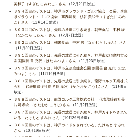
美和子（すぎたに みわこ）さん
（12月21日放送）
３９４回目のゲストは、神戸市グラウンド・ゴルフ協会 会長、兵庫
県グラウンド・ゴルフ協会 事務局長 杉谷 美和子（すぎたに みわ
こ）さん
（12月14日放送）
３９３回目のゲストは、先週の放送に引き続き、朝来食品 中村 峻
（なかむら しゅん） さん
（12月7日放送）
３９２回目のゲストは、朝来食品 中村 峻（なかむら しゅん） さん
（11月30日放送）
３９１回目のゲストは、先週の放送に引き続き、神戸市立須磨離宮公
園 副園長 畠 充代（はた みつよ）さん
（11月23日放送）
３９０回目のゲストは、神戸市立須磨離宮公園 副園長 畠 充代（はた
みつよ）さん
（11月16日放送）
３８９回目のゲストは、先週の放送に引き続き、龍野コルク工業株式
会社 代表取締役社長 片岡 孝次 （かたおか こうじ) さん
（11月9日
放送）
３８８回目のゲストは、龍野コルク工業株式会社 代表取締役社長
片岡 孝次 （かたおか こうじ) さん
（11月2日放送）
３８７回目のゲストは、先週の放送に引き続き、神戸ガイドをされて
いる、たけもと すみれ さん
（10月26日放送）
３８６回目のゲストは、神戸ガイドをされている、たけもと すみれ
さん
（10月19日放送）