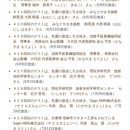
丘 理事長 福井 貴美子（ふくい きみこ) さん
（9月6日放送）
４３１回目のゲストは、先週の放送に引き続き、みなとやま水族館
飼育員 大西 晴基（おおにし はるき） さん
（8月30日放送）
４３０回目のゲストは、 みなとやま水族館 飼育員 大西 晴基（おお
にし はるき） さん
（8月23日放送）
４２９回目のゲストは、先週の放送に引き続き、淡路手延素麺協同組
合 理事長 、有限会社 金山製麺 六代目 代表取締役 金山 守良（かな
やま もりよし) さん
（8月16日放送）
４２８回目のゲストは、淡路手延素麺協同組合 理事長 、有限会社
金山製麺 六代目 代表取締役 金山 守良（かなやま もりよし) さん
（8月9日放送）
４２７回目のゲストは、先週の放送に引き続き、理化学研究所 放射
光科学研究センター センター長 石川 哲也 （いしかわ てつや)
さん
（8月2日放送）
４２６回目のゲストは、理化学研究所 放射光科学研究センター セ
ンター長 石川 哲也 （いしかわ てつや)さん
（7月26日放送）
４２５回目のゲストは、先週の放送に引き続き、Sago NMG株式会社
（サゴ エヌエムジー）代表 高山 賢 （たかやま さとし) さん
（7月
19日放送）
４２４回目のゲストは、兵庫県 尼崎市でギター工房をされている
Sago NMG株式会社（サゴ エヌエムジー）代表 高山 賢 （たかや
ま さとし) さん
（7月12日放送）