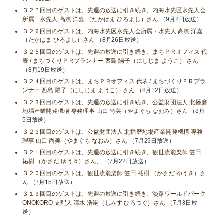
３２７回目のゲストは、先週の放送に引き続き、内海水先区水先人会
所属・水先人 高濱 洋嘉 （たかはま ひろよし）さん
（9月2日放送）
３２６回目のゲストは、内海水先区水先人会所属・水先人 高濱 洋嘉
（たかはま ひろよし）さん
（8月26日放送）
３２５回目のゲストは、先週の放送に引き続き、まちＰＲオフィス 代
表 / まちづくりＰＲプランナー 西島 陽子（にしじま ようこ） さん
（8月19日放送）
３２４回目のゲストは、まちＰＲオフィス 代表 / まちづくりＰＲプラ
ンナー 西島 陽子（にしじま ようこ） さん
（8月12日放送）
３２３回目のゲストは、先週の放送に引き続き、公益財団法人 北播磨
地場産業開発機構 専務理事 山口 尚美（やまぐち なおみ）さん
（8月
5日放送）
３２２回目のゲストは、公益財団法人 北播磨地場産業開発機構 専務
理事 山口 尚美（やまぐち なおみ）さん
（7月29日放送）
３２１回目のゲストは、先週の放送に引き続き、観世流能楽師 笠田
祐樹 （かさだ ゆうき）さん、
（7月22日放送）
３２０回目のゲストは、観世流能楽師 笠田 祐樹 （かさだ ゆうき）さ
ん
（7月15日放送）
３１９回目のゲストは、先週の放送に引き続き、淡路ワールドパーク
ONOKORO 支配人 清水 浩嗣（しみず ひろつぐ）さん
（7月8日放
送）