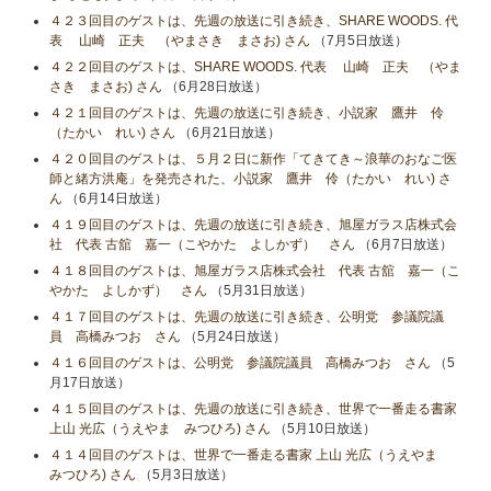
４２３回目のゲストは、先週の放送に引き続き、SHARE WOODS. 代
表 山崎 正夫 （やまさき まさお) さん
（7月5日放送）
４２２回目のゲストは、SHARE WOODS. 代表 山崎 正夫 （やま
さき まさお) さん
（6月28日放送）
４２１回目のゲストは、先週の放送に引き続き、小説家 鷹井 伶
（たかい れい) さん
（6月21日放送）
４２０回目のゲストは、５月２日に新作「てきてき～浪華のおなご医
師と緒方洪庵」を発売された、小説家 鷹井 伶（たかい れい) さ
ん
（6月14日放送）
４１９回目のゲストは、先週の放送に引き続き、旭屋ガラス店株式会
社 代表 古舘 嘉一（こやかた よしかず） さん
（6月7日放送）
４１８回目のゲストは、旭屋ガラス店株式会社 代表 古舘 嘉一（こ
やかた よしかず） さん
（5月31日放送）
４１７回目のゲストは、先週の放送に引き続き、公明党 参議院議
員 高橋みつお さん
（5月24日放送）
４１６回目のゲストは、公明党 参議院議員 高橋みつお さん
（5
月17日放送）
４１５回目のゲストは、先週の放送に引き続き、世界で一番走る書家
上山 光広（うえやま みつひろ) さん
（5月10日放送）
４１４回目のゲストは、世界で一番走る書家 上山 光広（うえやま
みつひろ) さん
（5月3日放送）