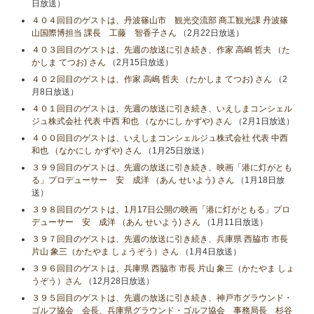
日放送）
４０４回目のゲストは、丹波篠山市 観光交流部 商工観光課 丹波篠
山国際博担当 課長 工藤 智香子さん
（2月22日放送）
４０３回目のゲストは、先週の放送に引き続き、作家 高嶋 哲夫 （た
かしま てつお) さん
（2月15日放送）
４０２回目のゲストは、作家 高嶋 哲夫 （たかしま てつお) さん
（2
月8日放送）
４０１回目のゲストは、先週の放送に引き続き、いえしまコンシェル
ジュ株式会社 代表 中西 和也 （なかにし かずや) さん
（2月1日放送）
４００回目のゲストは、いえしまコンシェルジュ株式会社 代表 中西
和也 （なかにし かずや) さん
（1月25日放送）
３９９回目のゲストは、先週の放送に引き続き、映画「港に灯がとも
る」プロデューサー 安 成洋 （あん せいよう) さん
（1月18日放
送）
３９８回目のゲストは、1月17日公開の映画「港に灯がともる」プロ
デューサー 安 成洋 （あん せいよう) さん
（1月11日放送）
３９７回目のゲストは、先週の放送に引き続き、兵庫県 西脇市 市長
片山 象三（かたやま しょうぞう）さん
（1月4日放送）
３９６回目のゲストは、兵庫県 西脇市 市長 片山 象三（かたやま しょ
うぞう）さん
（12月28日放送）
３９５回目のゲストは、先週の放送に引き続き、神戸市グラウンド・
ゴルフ協会 会長、兵庫県グラウンド・ゴルフ協会 事務局長 杉谷