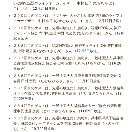
い収納で話題のライフオーガナイザー 中村 佳子 (なかむら よし
こ) さん
（12月24日放送）
２９０回目のゲストは、ママと子供のやさしい収納で話題のライフオ
ーガナイザー 中村 佳子 (なかむら よしこ) さん
（12月17日放送）
２８９回目のゲストは、先週の放送に引き続き、認定NPO法人 神戸
アイライト協会 専門相談員 中野 規公美 (なかの きくみ) さん
（12月
10日放送）
２８８回目のゲストは、認定NPO法人 神戸アイライト協会 専門相談
員 中野 規公美 (なかの きくみ) さん
（12月3日放送）
２８７回目のゲストは、先週の放送に引き続き、一般社団法人 兵庫県
道路標識標示業協会 協会長 田村 宏樹 (たむら ひろき)さん
（11月26
日放送）
２８６回目のゲストは、一般社団法人 兵庫県道路標識標示業協会 協
会長 田村 宏樹 （たむら ひろき）さん
（11月19日放送）
２８５回目のゲストは、先週の放送に引き続き、一般社団法人 淡路島
オリーヴ協会 代表理事 理事長 土居政廣 （どい まさひろ）さん
（11
月12日放送）
２８４回目のゲストは、一般社団法人 淡路島オリーヴ協会 代表理事
理事長 土居政廣 （どい まさひろ）さん
（11月5日放送）
２８３回目のゲストは、先週の放送に引き続き、兵庫県洋菓子協会 会
長 、株式会社レーブドゥシェフ 代表取締役 佐野 靖夫（さの やす
お）さん
（10月29日放送）