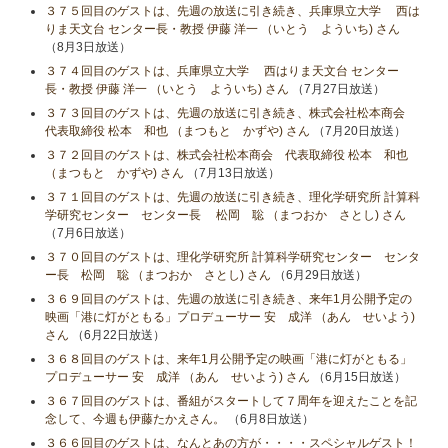
３７５回目のゲストは、先週の放送に引き続き、兵庫県立大学 西は
りま天文台 センター長・教授 伊藤 洋一 （いとう よういち) さん
（8月3日放送）
３７４回目のゲストは、兵庫県立大学 西はりま天文台 センター
長・教授 伊藤 洋一 （いとう よういち) さん
（7月27日放送）
３７３回目のゲストは、先週の放送に引き続き、株式会社松本商会
代表取締役 松本 和也 （まつもと かずや) さん
（7月20日放送）
３７２回目のゲストは、株式会社松本商会 代表取締役 松本 和也
（まつもと かずや) さん
（7月13日放送）
３７１回目のゲストは、先週の放送に引き続き、理化学研究所 計算科
学研究センター センター長 松岡 聡 （まつおか さとし) さん
（7月6日放送）
３７０回目のゲストは、理化学研究所 計算科学研究センター センタ
ー長 松岡 聡 （まつおか さとし) さん
（6月29日放送）
３６９回目のゲストは、先週の放送に引き続き、来年1月公開予定の
映画「港に灯がともる」プロデューサー 安 成洋 （あん せいよう)
さん
（6月22日放送）
３６８回目のゲストは、来年1月公開予定の映画「港に灯がともる」
プロデューサー 安 成洋 （あん せいよう) さん
（6月15日放送）
３６７回目のゲストは、番組がスタートして７周年を迎えたことを記
念して、今週も伊藤たかえさん。
（6月8日放送）
３６６回目のゲストは、なんとあの方が・・・・スペシャルゲスト！