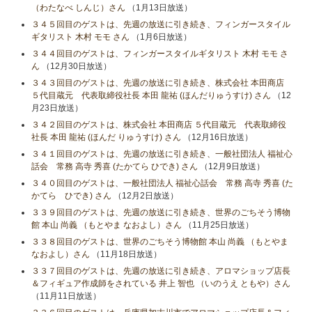
（わたなべ しんじ）さん
（1月13日放送）
３４５回目のゲストは、先週の放送に引き続き、フィンガースタイル
ギタリスト 木村 モモ さん
（1月6日放送）
３４４回目のゲストは、フィンガースタイルギタリスト 木村 モモ さ
ん
（12月30日放送）
３４３回目のゲストは、先週の放送に引き続き、株式会社 本田商店
５代目蔵元 代表取締役社長 本田 龍祐 (ほんだりゅうすけ) さん
（12
月23日放送）
３４２回目のゲストは、株式会社 本田商店 ５代目蔵元 代表取締役
社長 本田 龍祐 (ほんだ りゅうすけ) さん
（12月16日放送）
３４１回目のゲストは、先週の放送に引き続き、一般社団法人 福祉心
話会 常務 高寺 秀喜 (たかてら ひでき) さん
（12月9日放送）
３４０回目のゲストは、一般社団法人 福祉心話会 常務 高寺 秀喜 (た
かてら ひでき) さん
（12月2日放送）
３３９回目のゲストは、先週の放送に引き続き、世界のごちそう博物
館 本山 尚義 （もとやま なおよし）さん
（11月25日放送）
３３８回目のゲストは、世界のごちそう博物館 本山 尚義 （もとやま
なおよし）さん
（11月18日放送）
３３７回目のゲストは、先週の放送に引き続き、アロマショップ店長
＆フィギュア作成師をされている 井上 智也 （いのうえ ともや）さん
（11月11日放送）