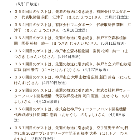
（6月1日放送）
３６５回目のゲストは、先週の放送に引き続き、有限会社マエダポー
ク 代表取締役 前田 江津子 （まえだ えつこ) さん
（5月25日放送）
３６４回目のゲストは、有限会社マエダポーク 代表取締役 前田 江
津子 （まえだ えつこ) さん
（5月18日放送）
３６３回目のゲストは、先週の放送に引き続き、神戸市立森林植物
園 園長 松崎 純一 （まつざき じゅんいち) さん
（5月11日放送）
３６２回目のゲストは、神戸市立森林植物園 園長 松崎 純一 （ま
つざき じゅんいち) さん
（5月4日放送）
３６１回目のゲストは、先週の放送に引き続き、神戸市立 六甲山牧場
広報 新田 兼右 （にった けんすけ) さん
（4月27日放送）
３６０回目のゲストは、神戸市立 六甲山牧場 広報 新田 兼右 （にった
けんすけ) さん
（4月20日放送）
３５９回目のゲストは、先週の放送に引き続き、株式会社神戸ウォー
ターフロント開発機構 代表取締役社長 岡口 憲義 （おかぐち のり
よし) さん
（4月13日放送）
３５８回目のゲストは、株式会社神戸ウォーターフロント開発機構
代表取締役社長 岡口 憲義 （おかぐち のりよし) さん
（4月6日放
送）
３５７回目のゲストは、先週の放送に引き続き、空手道男子 60kg日
本代表 2023年プレミアリーグ年間王者 橋本 大夢 （はしもと ひろ
む) さん
（3月30日放送）