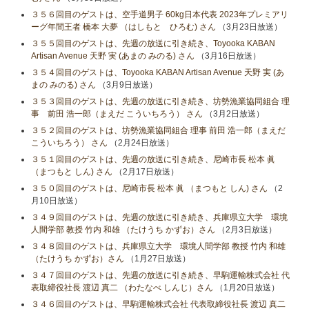
３５６回目のゲストは、空手道男子 60kg日本代表 2023年プレミアリ
ーグ年間王者 橋本 大夢 （はしもと ひろむ) さん
（3月23日放送）
３５５回目のゲストは、先週の放送に引き続き、Toyooka KABAN
Artisan Avenue 天野 実 (あまの みのる) さん
（3月16日放送）
３５４回目のゲストは、Toyooka KABAN Artisan Avenue 天野 実 (あ
まの みのる) さん
（3月9日放送）
３５３回目のゲストは、先週の放送に引き続き、坊勢漁業協同組合 理
事 前田 浩一郎（まえだ こういちろう） さん
（3月2日放送）
３５２回目のゲストは、坊勢漁業協同組合 理事 前田 浩一郎（まえだ
こういちろう） さん
（2月24日放送）
３５１回目のゲストは、先週の放送に引き続き、尼崎市長 松本 眞
（まつもと しん) さん
（2月17日放送）
３５０回目のゲストは、尼崎市長 松本 眞 （まつもと しん) さん
（2
月10日放送）
３４９回目のゲストは、先週の放送に引き続き、兵庫県立大学 環境
人間学部 教授 竹内 和雄 （たけうち かずお）さん
（2月3日放送）
３４８回目のゲストは、兵庫県立大学 環境人間学部 教授 竹内 和雄
（たけうち かずお）さん
（1月27日放送）
３４７回目のゲストは、先週の放送に引き続き、早駒運輸株式会社 代
表取締役社長 渡辺 真二 （わたなべ しんじ）さん
（1月20日放送）
３４６回目のゲストは、早駒運輸株式会社 代表取締役社長 渡辺 真二