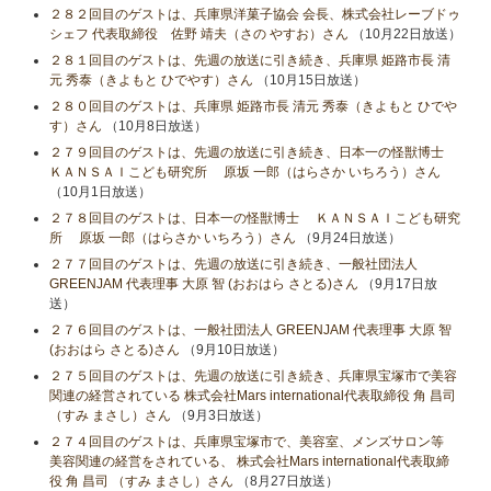
２８２回目のゲストは、兵庫県洋菓子協会 会長、株式会社レーブドゥ
シェフ 代表取締役 佐野 靖夫（さの やすお）さん
（10月22日放送）
２８１回目のゲストは、先週の放送に引き続き、兵庫県 姫路市長 清
元 秀泰（きよもと ひでやす）さん
（10月15日放送）
２８０回目のゲストは、兵庫県 姫路市長 清元 秀泰（きよもと ひでや
す）さん
（10月8日放送）
２７９回目のゲストは、先週の放送に引き続き、日本一の怪獣博士
ＫＡＮＳＡＩこども研究所 原坂 一郎（はらさか いちろう）さん
（10月1日放送）
２７８回目のゲストは、日本一の怪獣博士 ＫＡＮＳＡＩこども研究
所 原坂 一郎（はらさか いちろう）さん
（9月24日放送）
２７７回目のゲストは、先週の放送に引き続き、一般社団法人
GREENJAM 代表理事 大原 智 (おおはら さとる)さん
（9月17日放
送）
２７６回目のゲストは、一般社団法人 GREENJAM 代表理事 大原 智
(おおはら さとる)さん
（9月10日放送）
２７５回目のゲストは、先週の放送に引き続き、兵庫県宝塚市で美容
関連の経営されている 株式会社Mars international代表取締役 角 昌司
（すみ まさし）さん
（9月3日放送）
２７４回目のゲストは、兵庫県宝塚市で、美容室、メンズサロン等
美容関連の経営をされている、 株式会社Mars international代表取締
役 角 昌司 （すみ まさし）さん
（8月27日放送）