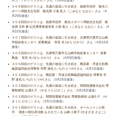
ルコ・アレクサンダロフ さん
（5月6日放送）
３０９回目のゲストは、先週の放送に引き続き、姫路市役所 観光ス
ポーツ局観光文化部 観光課 小湊 直人（こみなと なおと）さん
（4
月29日放送）
３０８回目のゲストは、姫路市役所 観光スポーツ局観光文化部 観
光課 主幹 兼 記念事業推進室長 小湊 直人（こみなと なおと）さん
（4
月22日放送）
３０７回目のゲストは、先週の放送に引き続き、兵庫県宍粟市立山崎
学校給食センター 栄養教諭 世良 光 (せら ひかり) さん
（4月15日
放送）
３０６回目のゲストは、兵庫県宍粟市立山崎学校給食センター 栄養
教諭 世良 光 (せら ひかり) さん
（4月8日放送）
３０５回目のゲストは、先週の放送に引き続き、陶芸家・丹波立杭陶
磁器協同組合理事長 市野 達也 (いちの たつや) さん
（4月1日放送）
３０４回目のゲストは、陶芸家・丹波立杭陶磁器協同組合 理事長 市
野 達也 (いちの たつや) さん
（3月25日放送）
３０３回目のゲストは、先週の放送に引き続き、関西陸運株式会社 専
務取締役 山浦久子 （やまうら ひさこ）さん
（3月18日放送）
３０２回目のゲストは、関西陸運株式会社 専務取締役 山浦久子 （や
まうら ひさこ）さん
（3月11日放送）
３０１回目のゲストは、先週の放送に引き続き、オールジャンル歌
手、 酒造り唄伝承活動 をされている 山崎 小夜子 (やまざき さよこ)