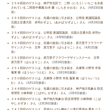
２５６回目のゲストは、神戸市北区で、二郎（にろう）いちご を生産
されている 二郎前中農園 白木 馨（しらき かおる） さん
（4月23日放
送）
２５５回目のゲストは、先週の放送に引き続き、公明党 衆議院議員、
元国土交通大臣 赤羽かずよし（あかば かずよし）さん
（4月16日放
送）
２５４回目のゲストは、公明党 衆議院議員、元国土交通大臣 赤羽か
ずよし（あかば かずよし）さん
（4月9日放送）
２５３回目のゲストは、先週の放送に引き続き、原万里子フラワーデ
ザインスクール 主宰 原万里子（はらまりこ）さん
（4月2日放
送）
２５２回目のゲストは、原万里子フラワーデザインスクール 主宰
原万里子（はらまりこ）さん
（3月26日放送）
２５１回目のゲストは、先週の放送に引き続き、兵庫県 小野市 市長
蓬莱 務（ほうらい つとむ） さん
（3月19日放送）
２５０回目のゲストは、兵庫県 小野市 市長 蓬莱 務（ほうらい つと
む） さん
（3月12日放送）
２４９回目のゲストは、先週の放送に引き続き、神戸地方気象台 防災
管理官 小林和樹（こばやし かずき） さん
（3月5日放送）
２４８回目のゲストは、神戸地方気象台 防災管理官 小林和樹（こば
やし かずき） さん
（2月26日放送）
２４７回目のゲストは、丹波かいばら雛めぐり実行委員会 喬木 リエ