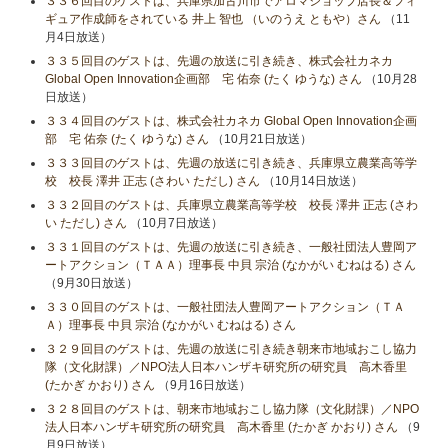
３３６回目のゲストは、兵庫県加古川市でアロマショップ店長＆フィ
ギュア作成師をされている 井上 智也 （いのうえ ともや）さん
（11
月4日放送）
３３５回目のゲストは、先週の放送に引き続き、株式会社カネカ
Global Open Innovation企画部 宅 佑奈 (たく ゆうな) さん
（10月28
日放送）
３３４回目のゲストは、株式会社カネカ Global Open Innovation企画
部 宅 佑奈 (たく ゆうな) さん
（10月21日放送）
３３３回目のゲストは、先週の放送に引き続き、兵庫県立農業高等学
校 校長 澤井 正志 (さわい ただし) さん
（10月14日放送）
３３２回目のゲストは、兵庫県立農業高等学校 校長 澤井 正志 (さわ
い ただし) さん
（10月7日放送）
３３１回目のゲストは、先週の放送に引き続き、一般社団法人豊岡ア
ートアクション（ＴＡＡ）理事長 中貝 宗治 (なかがい むねはる) さん
（9月30日放送）
３３０回目のゲストは、一般社団法人豊岡アートアクション（ＴＡ
Ａ）理事長 中貝 宗治 (なかがい むねはる) さん
３２９回目のゲストは、先週の放送に引き続き朝来市地域おこし協力
隊（文化財課）／NPO法人日本ハンザキ研究所の研究員 高木香里
(たかぎ かおり) さん
（9月16日放送）
３２８回目のゲストは、朝来市地域おこし協力隊（文化財課）／NPO
法人日本ハンザキ研究所の研究員 高木香里 (たかぎ かおり) さん
（9
月9日放送）