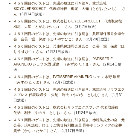
４５９回目のゲストは、先週の放送に引き続き、株式会社
BICYCLEPROJECT 代表取締役 栂尾 大知（とがお たいち） さ
ん
（3月14日放送）
４５８回目のゲストは、株式会社 BICYCLEPROJECT 代表取締役
栂尾 大知（とがお たいち） さん
（3月7日放送）
４５７回目のゲストは、先週の放送に引き続き、兵庫県保護司会連合
会 会長 堀 保彦（ほり やすひこ）さん
（2月28日放送）
４５６回目のゲストは、兵庫県保護司会連合会 会長 堀 保彦（ほ
り やすひこ）さん
（2月21日放送）
４５５回目のゲストは、先週の放送に引き続き、PATISSERIE
AKAINEKO シェフ 水野 琢磨 （みずの たくま）さん
（2月14日放
送）
４５４回目のゲストは、PATISSERIE AKAINEKO シェフ 水野 琢磨
（みずの たくま）さん
（2月7日放送）
４５３回目のゲストは、先週の放送に引き続き、株式会社サラブエク
スプレス 代表取締役 矢納 利夫（やのう としお）さん
（1月31
日放送）
４５２回目のゲストは、株式会社サラブエクスプレス 代表取締役
矢納 利夫（やのう としお）さん
（1月24日放送）
４５１回目のゲストは、先週の放送に引き続き、赤穂防災士の会 元
会長、現相談役、ひょうご防災特別推進員 災害ボランティアの金井
貴子（かない たかこ）さん
（1月17日放送）