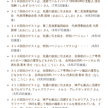
３１８回目のゲストは、淡路ワールドパーク ONOKORO 支配人 清水
浩嗣（しみず ひろつぐ）さん
（7月1日放送）
３１７回目のゲストは、先週の放送に引き続き、東二見漁業協同組
合 代表理事組合長 大西 賀雄（おおにし よしお）さん
（6月24日放
送）
３１６回目のゲストは、東二見漁業協同組合 代表理事組合長 大西
賀雄（おおにし よしお）さん
（6月17日放送）
３１５回目のゲストは、先週に引き続き、特別バージョン！
（6月10
日放送）
３１４回目のゲストは、特別バージョン！ゲストは・・・・
（6月3
日放送）
３１３回目のゲストは、先週の放送に引き続き、全国初のシニア専用
eスポーツ施設の運営などをされている 、合同会社ISRパーソネル 代
表社員 梨本 浩士（なしもと こうじ）さん
（5月27日放送）
３１２回目のゲストは、全国初のシニア専用eスポーツ施設の運営な
どをされている 、合同会社ISRパーソネル 代表社員 梨本 浩士（なし
もと こうじ）さん
（5月20日放送）
３１１回目のゲストは、先週の放送に引き続き、神戸を拠点に活躍す
るブルガリア人 フォトグラファー イルコ・アレクサンダロフ さん
（5月13日放送）
３１０回目のゲストは、神戸を拠点に活躍するブルガリア人 フォトグ
ラファーで、SNSを通じて独自の撮影スタイルを発信されている、イ