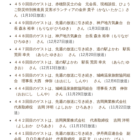
４５０回目のゲストは、赤穂防災士の会 元会長、現相談役、ひょう
ご防災特別推進員 災害ボランティアの金井 貴子（かない たかこ）さ
ん
（1月10日放送）
４４９回目のゲストは、先週の放送に引き続き、神戸地方気象台 台
長 森永 裕幸（もりなが ひろゆき） さん
（1月3日放送）
４４８回目のゲストは、神戸地方気象台 台長 森永 裕幸（もりなが
ひろゆき） さん
（12月27日放送）
４４７回目のゲストは、先週の放送に引き続き、道の駅よかわ 駅長
荒田 幸夫 （あらた ゆきお） さん
（12月20日放送）
４４６回目のゲストは、道の駅よかわ 駅長 荒田 幸夫 （あらた ゆ
きお） さん
（12月13日放送）
４４５回目のゲストは、先週の放送に引き続き、城崎温泉旅館協同組
合 理事長 大西 伸弥（おおにし しんや） さん
（12月6日放送）
４４４回目のゲストは、城崎温泉旅館協同組合 理事長 大西 伸弥
（おおにし しんや） さん
（11月29日放送）
４４３回目のゲストは、先週の放送に引き続き、吉岡興業株式会社
代表取締役 吉岡 洋明（よしおか ひろあき） さん
（11月22日放
送）
４４２回目のゲストは、吉岡興業株式会社 代表取締役 吉岡 洋明
（よしおか ひろあき） さん
（11月15日放送）
４４１回目のゲストは、先週の放送に引き続き、伊丹商店連合会 副
会長、 D.O.D 株式会社 代表取締役 岩花 玄 （いわはな げん）