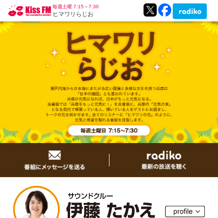
毎週土曜 7:15～7:30
ヒマワリらじお