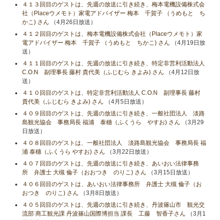
４１３回目のゲストは、先週の放送に引き続き、梅本電機設備株式会
社（Placeウメモト）家電アドバイザー 梅本 千賀子 （うめもと ち
かこ) さん
（4月26日放送）
４１２回目のゲストは、梅本電機設備株式会社（Placeウメモト）家
電アドバイザー 梅本 千賀子 （うめもと ちかこ) さん
（4月19日放
送）
４１１回目のゲストは、先週の放送に引き続き、特定非営利活動法人
C.O.N 副理事長 藤村 貴代美（ふじむら きよみ) さん
（4月12日放
送）
４１０回目のゲストは、特定非営利活動法人 C.O.N 副理事長 藤村
貴代美（ふじむら きよみ) さん
（4月5日放送）
４０９回目のゲストは、先週の放送に引き続き、一般社団法人 淡路
島観光協会 事務局長 福浦 泰穗（ふくうら やすお) さん
（3月29
日放送）
４０８回目のゲストは、一般社団法人 淡路島観光協会 事務局長 福
浦 泰穗（ふくうら やすお) さん
（3月22日放送）
４０７回目のゲストは、先週の放送に引き続き、あいおい法律事務
所 弁護士 大槻 倫子（おおつき のりこ) さん
（3月15日放送）
４０６回目のゲストは、あいおい法律事務所 弁護士 大槻 倫子（お
おつき のりこ) さん
（3月8日放送）
４０５回目のゲストは、先週の放送に引き続き、丹波篠山市 観光交
流部 商工観光課 丹波篠山国際博担当 課長 工藤 智香子さん
（3月1