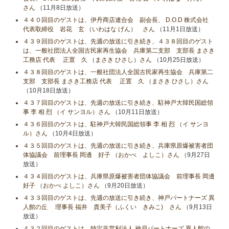
さん
（11月8日放送）
４４０回目のゲストは、伊丹商店連合会 副会長、 D.O.D 株式会社
代表取締役 岩花 玄 （いわはな げん） さん
（11月1日放送）
４３９回目のゲストは、先週の放送に引き続き、４３８回目のゲスト
は、一般社団法人全国古民家再生協会 兵庫第二支部 支部長 まさき
工務店 代表 正置 久 （まさき ひさし）さん
（10月25日放送）
４３８回目のゲストは、一般社団法人全国古民家再生協会 兵庫第二
支部 支部長 まさき工務店 代表 正置 久 （まさき ひさし）さん
（10月18日放送）
４３７回目のゲストは、先週の放送に引き続き、駐神戸大韓民国総領
事 李 相 烈 （イ サンヨル）さん
（10月11日放送）
４３６回目のゲストは、駐神戸大韓民国総領事 李 相 烈 （イ サンヨ
ル）さん
（10月4日放送）
４３５回目のゲストは、先週の放送に引き続き、兵庫県原爆被害者団
体協議会 前理事長 岡邊 好子 （おかべ よしこ）さん
（9月27日
放送）
４３４回目のゲストは、兵庫県原爆被害者団体協議会 前理事長 岡邊
好子 （おかべ よしこ）さん
（9月20日放送）
４３３回目のゲストは、先週の放送に引き続き、神戸パートナーズ 異
人館の丘 理事長 福井 貴美子（ふくい きみこ) さん
（9月13日
放送）
４３２回目のゲストは、特定非営利法人 神戸パートナーズ 異人館の