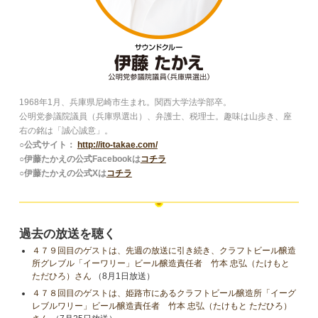
1968年1月、兵庫県尼崎市生まれ。関西大学法学部卒。
公明党参議院議員（兵庫県選出）、弁護士、税理士。趣味は山歩き、座
右の銘は「誠心誠意」。
○公式サイト：
http://ito-takae.com/
○伊藤たかえの公式Facebookは
コチラ
○伊藤たかえの公式Xは
コチラ
過去の放送を聴く
４７９回目のゲストは、先週の放送に引き続き、クラフトビール醸造
所グレブル「イーワリー」ビール醸造責任者 竹本 忠弘（たけもと
ただひろ）さん
（8月1日放送）
４７８回目のゲストは、姫路市にあるクラフトビール醸造所「イーグ
レブルワリー」ビール醸造責任者 竹本 忠弘（たけもと ただひろ）