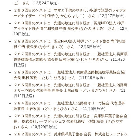
こ) さん
（12月24日放送）
２９０回目のゲストは、ママと子供のやさしい収納で話題のライフオ
ーガナイザー 中村 佳子 (なかむら よしこ) さん
（12月17日放送）
２８９回目のゲストは、先週の放送に引き続き、認定NPO法人 神戸
アイライト協会 専門相談員 中野 規公美 (なかの きくみ) さん
（12月
10日放送）
２８８回目のゲストは、認定NPO法人 神戸アイライト協会 専門相談
員 中野 規公美 (なかの きくみ) さん
（12月3日放送）
２８７回目のゲストは、先週の放送に引き続き、一般社団法人 兵庫県
道路標識標示業協会 協会長 田村 宏樹 (たむら ひろき)さん
（11月26
日放送）
２８６回目のゲストは、一般社団法人 兵庫県道路標識標示業協会 協
会長 田村 宏樹 （たむら ひろき）さん
（11月19日放送）
２８５回目のゲストは、先週の放送に引き続き、一般社団法人 淡路島
オリーヴ協会 代表理事 理事長 土居政廣 （どい まさひろ）さん
（11
月12日放送）
２８４回目のゲストは、一般社団法人 淡路島オリーヴ協会 代表理事
理事長 土居政廣 （どい まさひろ）さん
（11月5日放送）
２８３回目のゲストは、先週の放送に引き続き、兵庫県洋菓子協会 会
長 、株式会社レーブドゥシェフ 代表取締役 佐野 靖夫（さの やす
お）さん
（10月29日放送）
２８２回目のゲストは、兵庫県洋菓子協会 会長、株式会社レーブドゥ