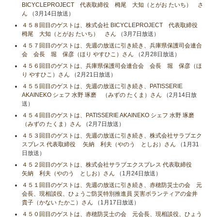
BICYCLEPROJECT 代表取締役 栂尾 大知（とがお たいち） さ
ん
（3月14日放送）
４５８回目のゲストは、株式会社 BICYCLEPROJECT 代表取締役
栂尾 大知（とがお たいち） さん
（3月7日放送）
４５７回目のゲストは、先週の放送に引き続き、兵庫県保護司会連合
会 会長 堀 保彦（ほり やすひこ）さん
（2月28日放送）
４５６回目のゲストは、兵庫県保護司会連合会 会長 堀 保彦（ほ
り やすひこ）さん
（2月21日放送）
４５５回目のゲストは、先週の放送に引き続き、PATISSERIE
AKAINEKO シェフ 水野 琢磨 （みずの たくま）さん
（2月14日放
送）
４５４回目のゲストは、PATISSERIE AKAINEKO シェフ 水野 琢磨
（みずの たくま）さん
（2月7日放送）
４５３回目のゲストは、先週の放送に引き続き、株式会社サラブエク
スプレス 代表取締役 矢納 利夫（やのう としお）さん
（1月31
日放送）
４５２回目のゲストは、株式会社サラブエクスプレス 代表取締役
矢納 利夫（やのう としお）さん
（1月24日放送）
４５１回目のゲストは、先週の放送に引き続き、赤穂防災士の会 元
会長、現相談役、ひょうご防災特別推進員 災害ボランティアの金井
貴子（かない たかこ）さん
（1月17日放送）
４５０回目のゲストは、赤穂防災士の会 元会長、現相談役、ひょう