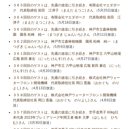
３６５回目のゲストは、先週の放送に引き続き、有限会社マエダポー
ク 代表取締役 前田 江津子 （まえだ えつこ) さん
（5月25日放送）
３６４回目のゲストは、有限会社マエダポーク 代表取締役 前田 江
津子 （まえだ えつこ) さん
（5月18日放送）
３６３回目のゲストは、先週の放送に引き続き、神戸市立森林植物
園 園長 松崎 純一 （まつざき じゅんいち) さん
（5月11日放送）
３６２回目のゲストは、神戸市立森林植物園 園長 松崎 純一 （ま
つざき じゅんいち) さん
（5月4日放送）
３６１回目のゲストは、先週の放送に引き続き、神戸市立 六甲山牧場
広報 新田 兼右 （にった けんすけ) さん
（4月27日放送）
３６０回目のゲストは、神戸市立 六甲山牧場 広報 新田 兼右 （にった
けんすけ) さん
（4月20日放送）
３５９回目のゲストは、先週の放送に引き続き、株式会社神戸ウォー
ターフロント開発機構 代表取締役社長 岡口 憲義 （おかぐち のり
よし) さん
（4月13日放送）
３５８回目のゲストは、株式会社神戸ウォーターフロント開発機構
代表取締役社長 岡口 憲義 （おかぐち のりよし) さん
（4月6日放
送）
３５７回目のゲストは、先週の放送に引き続き、空手道男子 60kg日
本代表 2023年プレミアリーグ年間王者 橋本 大夢 （はしもと ひろ
む) さん
（3月30日放送）