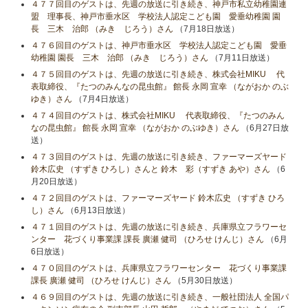
４７７回目のゲストは、先週の放送に引き続き、神戸市私立幼稚園連
盟 理事長、神戸市垂水区 学校法人認定こども園 愛垂幼稚園 園
長 三木 治郎 （みき じろう）さん
（7月18日放送）
４７６回目のゲストは、神戸市垂水区 学校法人認定こども園 愛垂
幼稚園 園長 三木 治郎 （みき じろう）さん
（7月11日放送）
４７５回目のゲストは、先週の放送に引き続き、株式会社MIKU 代
表取締役、『たつのみんなの昆虫館』 館長 永岡 宣幸 （ながおか のぶ
ゆき）さん
（7月4日放送）
４７４回目のゲストは、株式会社MIKU 代表取締役、『たつのみん
なの昆虫館』 館長 永岡 宣幸 （ながおか のぶゆき）さん
（6月27日放
送）
４７３回目のゲストは、先週の放送に引き続き、ファーマーズヤード
鈴木広史 （すずき ひろし）さんと 鈴木 彩（すずき あや）さん
（6
月20日放送）
４７２回目のゲストは、ファーマーズヤード 鈴木広史 （すずき ひろ
し）さん
（6月13日放送）
４７１回目のゲストは、先週の放送に引き続き、兵庫県立フラワーセ
ンター 花づくり事業課 課長 廣瀬 健司 （ひろせ けんじ）さん
（6月
6日放送）
４７０回目のゲストは、兵庫県立フラワーセンター 花づくり事業課
課長 廣瀬 健司 （ひろせ けんじ）さん
（5月30日放送）
４６９回目のゲストは、先週の放送に引き続き、一般社団法人 全国パ