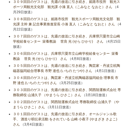
３０９回目のゲストは、先週の放送に引き続き、姫路市役所 観光ス
ポーツ局観光文化部 観光課 小湊 直人（こみなと なおと）さん
（4
月29日放送）
３０８回目のゲストは、姫路市役所 観光スポーツ局観光文化部 観
光課 主幹 兼 記念事業推進室長 小湊 直人（こみなと なおと）さん
（4
月22日放送）
３０７回目のゲストは、先週の放送に引き続き、兵庫県宍粟市立山崎
学校給食センター 栄養教諭 世良 光 (せら ひかり) さん
（4月15日
放送）
３０６回目のゲストは、兵庫県宍粟市立山崎学校給食センター 栄養
教諭 世良 光 (せら ひかり) さん
（4月8日放送）
３０５回目のゲストは、先週の放送に引き続き、陶芸家・丹波立杭陶
磁器協同組合理事長 市野 達也 (いちの たつや) さん
（4月1日放送）
３０４回目のゲストは、陶芸家・丹波立杭陶磁器協同組合 理事長 市
野 達也 (いちの たつや) さん
（3月25日放送）
３０３回目のゲストは、先週の放送に引き続き、関西陸運株式会社 専
務取締役 山浦久子 （やまうら ひさこ）さん
（3月18日放送）
３０２回目のゲストは、関西陸運株式会社 専務取締役 山浦久子 （や
まうら ひさこ）さん
（3月11日放送）
３０１回目のゲストは、先週の放送に引き続き、オールジャンル歌
手、 酒造り唄伝承活動 をされている 山崎 小夜子 (やまざき さよこ)
さん
（3月4日放送）