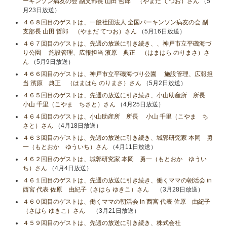
ーキンソン病友の会 副支部長 山田 哲郎 （やまだ てつお）さん
（5
月23日放送）
４６８回目のゲストは、一般社団法人 全国パーキンソン病友の会 副
支部長 山田 哲郎 （やまだ てつお）さん
（5月16日放送）
４６７回目のゲストは、先週の放送に引き続き、、神戸市立平磯海づ
り公園 施設管理、広報担当 濱原 典正 （はまはら のりまさ）さ
ん
（5月9日放送）
４６６回目のゲストは、神戸市立平磯海づり公園 施設管理、広報担
当 濱原 典正 （はまはら のりまさ）さん
（5月2日放送）
４６５回目のゲストは、先週の放送に引き続き、小山助産所 所長
小山​ 千里（こやま ちさと）さん
（4月25日放送）
４６４回目のゲストは、小山助産所 所長 小山​ 千里（こやま ち
さと）さん
（4月18日放送）
４６３回目のゲストは、先週の放送に引き続き、城郭研究家 本岡 勇
一（もとおか ゆういち）さん
（4月11日放送）
４６２回目のゲストは、城郭研究家 本岡 勇一（もとおか ゆうい
ち）さん
（4月4日放送）
４６１回目のゲストは、先週の放送に引き続き、働くママの朝活会 in
西宮 代表 佐原 由紀子（さはら ゆきこ）さん
（3月28日放送）
４６０回目のゲストは、働くママの朝活会 in 西宮 代表 佐原 由紀子
（さはら ゆきこ）さん
（3月21日放送）
４５９回目のゲストは、先週の放送に引き続き、株式会社