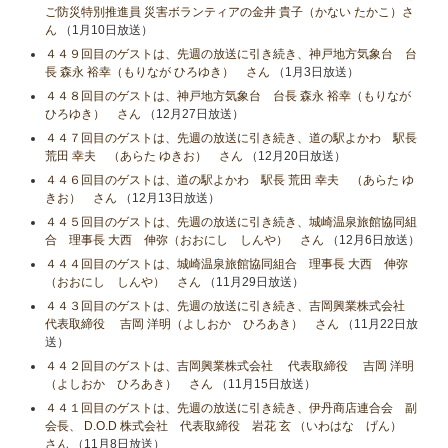
ご防災特別推進員 災害ボランティアの金井 貴子（かない たかこ）さ
ん
（1月10日放送）
４４９回目のゲストは、先週の放送に引き続き、神戸地方気象台 台
長 森永 裕幸（もりなが ひろゆき） さん
（1月3日放送）
４４８回目のゲストは、神戸地方気象台 台長 森永 裕幸（もりなが
ひろゆき） さん
（12月27日放送）
４４７回目のゲストは、先週の放送に引き続き、道の駅よかわ 駅長
荒田 幸夫 （あらた ゆきお） さん
（12月20日放送）
４４６回目のゲストは、道の駅よかわ 駅長 荒田 幸夫 （あらた ゆ
きお） さん
（12月13日放送）
４４５回目のゲストは、先週の放送に引き続き、城崎温泉旅館協同組
合 理事長 大西 伸弥（おおにし しんや） さん
（12月6日放送）
４４４回目のゲストは、城崎温泉旅館協同組合 理事長 大西 伸弥
（おおにし しんや） さん
（11月29日放送）
４４３回目のゲストは、先週の放送に引き続き、吉岡興業株式会社
代表取締役 吉岡 洋明（よしおか ひろあき） さん
（11月22日放
送）
４４２回目のゲストは、吉岡興業株式会社 代表取締役 吉岡 洋明
（よしおか ひろあき） さん
（11月15日放送）
４４１回目のゲストは、先週の放送に引き続き、伊丹商店連合会 副
会長、 D.O.D 株式会社 代表取締役 岩花 玄 （いわはな げん）
さん
（11月8日放送）