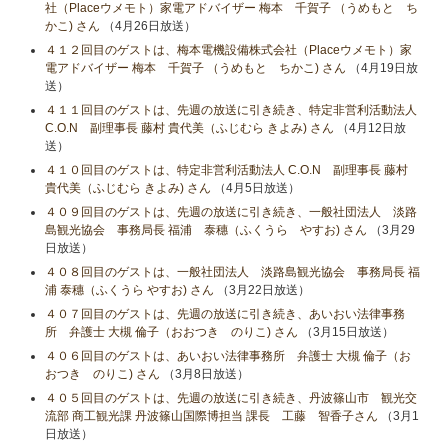
社（Placeウメモト）家電アドバイザー 梅本 千賀子 （うめもと ち
かこ) さん
（4月26日放送）
４１２回目のゲストは、梅本電機設備株式会社（Placeウメモト）家
電アドバイザー 梅本 千賀子 （うめもと ちかこ) さん
（4月19日放
送）
４１１回目のゲストは、先週の放送に引き続き、特定非営利活動法人
C.O.N 副理事長 藤村 貴代美（ふじむら きよみ) さん
（4月12日放
送）
４１０回目のゲストは、特定非営利活動法人 C.O.N 副理事長 藤村
貴代美（ふじむら きよみ) さん
（4月5日放送）
４０９回目のゲストは、先週の放送に引き続き、一般社団法人 淡路
島観光協会 事務局長 福浦 泰穗（ふくうら やすお) さん
（3月29
日放送）
４０８回目のゲストは、一般社団法人 淡路島観光協会 事務局長 福
浦 泰穗（ふくうら やすお) さん
（3月22日放送）
４０７回目のゲストは、先週の放送に引き続き、あいおい法律事務
所 弁護士 大槻 倫子（おおつき のりこ) さん
（3月15日放送）
４０６回目のゲストは、あいおい法律事務所 弁護士 大槻 倫子（お
おつき のりこ) さん
（3月8日放送）
４０５回目のゲストは、先週の放送に引き続き、丹波篠山市 観光交
流部 商工観光課 丹波篠山国際博担当 課長 工藤 智香子さん
（3月1
日放送）