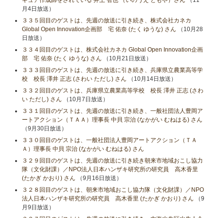
ギュア作成師をされている 井上 智也 （いのうえ ともや）さん
（11
月4日放送）
３３５回目のゲストは、先週の放送に引き続き、株式会社カネカ
Global Open Innovation企画部 宅 佑奈 (たく ゆうな) さん
（10月28
日放送）
３３４回目のゲストは、株式会社カネカ Global Open Innovation企画
部 宅 佑奈 (たく ゆうな) さん
（10月21日放送）
３３３回目のゲストは、先週の放送に引き続き、兵庫県立農業高等学
校 校長 澤井 正志 (さわい ただし) さん
（10月14日放送）
３３２回目のゲストは、兵庫県立農業高等学校 校長 澤井 正志 (さわ
い ただし) さん
（10月7日放送）
３３１回目のゲストは、先週の放送に引き続き、一般社団法人豊岡ア
ートアクション（ＴＡＡ）理事長 中貝 宗治 (なかがい むねはる) さん
（9月30日放送）
３３０回目のゲストは、一般社団法人豊岡アートアクション（ＴＡ
Ａ）理事長 中貝 宗治 (なかがい むねはる) さん
３２９回目のゲストは、先週の放送に引き続き朝来市地域おこし協力
隊（文化財課）／NPO法人日本ハンザキ研究所の研究員 高木香里
(たかぎ かおり) さん
（9月16日放送）
３２８回目のゲストは、朝来市地域おこし協力隊（文化財課）／NPO
法人日本ハンザキ研究所の研究員 高木香里 (たかぎ かおり) さん
（9
月9日放送）