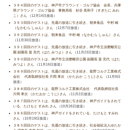
３９４回目のゲストは、神戸市グラウンド・ゴルフ協会 会長、兵庫
県グラウンド・ゴルフ協会 事務局長 杉谷 美和子（すぎたに みわ
こ）さん
（12月14日放送）
３９３回目のゲストは、先週の放送に引き続き、朝来食品 中村 峻
（なかむら しゅん） さん
（12月7日放送）
３９２回目のゲストは、朝来食品 中村 峻（なかむら しゅん） さん
（11月30日放送）
３９１回目のゲストは、先週の放送に引き続き、神戸市立須磨離宮公
園 副園長 畠 充代（はた みつよ）さん
（11月23日放送）
３９０回目のゲストは、神戸市立須磨離宮公園 副園長 畠 充代（はた
みつよ）さん
（11月16日放送）
３８９回目のゲストは、先週の放送に引き続き、龍野コルク工業株式
会社 代表取締役社長 片岡 孝次 （かたおか こうじ) さん
（11月9日
放送）
３８８回目のゲストは、龍野コルク工業株式会社 代表取締役社長
片岡 孝次 （かたおか こうじ) さん
（11月2日放送）
３８７回目のゲストは、先週の放送に引き続き、神戸ガイドをされて
いる、たけもと すみれ さん
（10月26日放送）
３８６回目のゲストは、神戸ガイドをされている、たけもと すみれ
さん
（10月19日放送）
３８５回目のゲストは、先週の放送に引き続き、社会福祉法人ゆたか