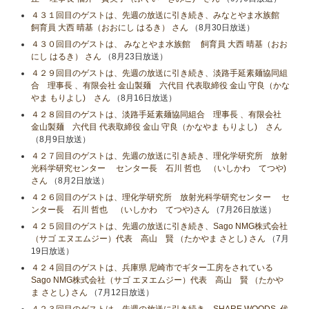
４３１回目のゲストは、先週の放送に引き続き、みなとやま水族館
飼育員 大西 晴基（おおにし はるき） さん
（8月30日放送）
４３０回目のゲストは、 みなとやま水族館 飼育員 大西 晴基（おお
にし はるき） さん
（8月23日放送）
４２９回目のゲストは、先週の放送に引き続き、淡路手延素麺協同組
合 理事長 、有限会社 金山製麺 六代目 代表取締役 金山 守良（かな
やま もりよし) さん
（8月16日放送）
４２８回目のゲストは、淡路手延素麺協同組合 理事長 、有限会社
金山製麺 六代目 代表取締役 金山 守良（かなやま もりよし) さん
（8月9日放送）
４２７回目のゲストは、先週の放送に引き続き、理化学研究所 放射
光科学研究センター センター長 石川 哲也 （いしかわ てつや)
さん
（8月2日放送）
４２６回目のゲストは、理化学研究所 放射光科学研究センター セ
ンター長 石川 哲也 （いしかわ てつや)さん
（7月26日放送）
４２５回目のゲストは、先週の放送に引き続き、Sago NMG株式会社
（サゴ エヌエムジー）代表 高山 賢 （たかやま さとし) さん
（7月
19日放送）
４２４回目のゲストは、兵庫県 尼崎市でギター工房をされている
Sago NMG株式会社（サゴ エヌエムジー）代表 高山 賢 （たかや
ま さとし) さん
（7月12日放送）