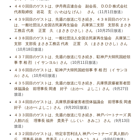
４４０回目のゲストは、伊丹商店連合会 副会長、 D.O.D 株式会社
代表取締役 岩花 玄 （いわはな げん） さん
（11月1日放送）
４３９回目のゲストは、先週の放送に引き続き、４３８回目のゲスト
は、一般社団法人全国古民家再生協会 兵庫第二支部 支部長 まさき
工務店 代表 正置 久 （まさき ひさし）さん
（10月25日放送）
４３８回目のゲストは、一般社団法人全国古民家再生協会 兵庫第二
支部 支部長 まさき工務店 代表 正置 久 （まさき ひさし）さん
（10月18日放送）
４３７回目のゲストは、先週の放送に引き続き、駐神戸大韓民国総領
事 李 相 烈 （イ サンヨル）さん
（10月11日放送）
４３６回目のゲストは、駐神戸大韓民国総領事 李 相 烈 （イ サンヨ
ル）さん
（10月4日放送）
４３５回目のゲストは、先週の放送に引き続き、兵庫県原爆被害者団
体協議会 前理事長 岡邊 好子 （おかべ よしこ）さん
（9月27日
放送）
４３４回目のゲストは、兵庫県原爆被害者団体協議会 前理事長 岡邊
好子 （おかべ よしこ）さん
（9月20日放送）
４３３回目のゲストは、先週の放送に引き続き、神戸パートナーズ 異
人館の丘 理事長 福井 貴美子（ふくい きみこ) さん
（9月13日
放送）
４３２回目のゲストは、特定非営利法人 神戸パートナーズ 異人館の
丘 理事長 福井 貴美子（ふくい きみこ) さん
（9月6日放送）