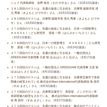
シェフ 代表取締役 佐野 靖夫（さの やすお）さん
（10月22日放送）
２８１回目のゲストは、先週の放送に引き続き、兵庫県 姫路市長 清
元 秀泰（きよもと ひでやす）さん
（10月15日放送）
２８０回目のゲストは、兵庫県 姫路市長 清元 秀泰（きよもと ひでや
す）さん
（10月8日放送）
２７９回目のゲストは、先週の放送に引き続き、日本一の怪獣博士
ＫＡＮＳＡＩこども研究所 原坂 一郎（はらさか いちろう）さん
（10月1日放送）
２７８回目のゲストは、日本一の怪獣博士 ＫＡＮＳＡＩこども研究
所 原坂 一郎（はらさか いちろう）さん
（9月24日放送）
２７７回目のゲストは、先週の放送に引き続き、一般社団法人
GREENJAM 代表理事 大原 智 (おおはら さとる)さん
（9月17日放
送）
２７６回目のゲストは、一般社団法人 GREENJAM 代表理事 大原 智
(おおはら さとる)さん
（9月10日放送）
２７５回目のゲストは、先週の放送に引き続き、兵庫県宝塚市で美容
関連の経営されている 株式会社Mars international代表取締役 角 昌司
（すみ まさし）さん
（9月3日放送）
２７４回目のゲストは、兵庫県宝塚市で、美容室、メンズサロン等
美容関連の経営をされている、 株式会社Mars international代表取締
役 角 昌司 （すみ まさし）さん
（8月27日放送）
２７３回目のゲストは、先週の放送に引き続き、株式会社アートイン