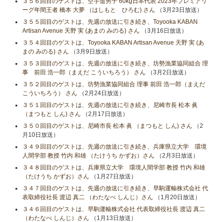
３５６回目のゲストは、空手道男子 60kg日本代表 2023年プレミアリ
ーグ年間王者 橋本 大夢 （はしもと ひろむ) さん
（3月23日放送）
３５５回目のゲストは、先週の放送に引き続き、Toyooka KABAN
Artisan Avenue 天野 実 (あまの みのる) さん
（3月16日放送）
３５４回目のゲストは、Toyooka KABAN Artisan Avenue 天野 実 (あ
まの みのる) さん
（3月9日放送）
３５３回目のゲストは、先週の放送に引き続き、坊勢漁業協同組合 理
事 前田 浩一郎（まえだ こういちろう） さん
（3月2日放送）
３５２回目のゲストは、坊勢漁業協同組合 理事 前田 浩一郎（まえだ
こういちろう） さん
（2月24日放送）
３５１回目のゲストは、先週の放送に引き続き、尼崎市長 松本 眞
（まつもと しん) さん
（2月17日放送）
３５０回目のゲストは、尼崎市長 松本 眞 （まつもと しん) さん
（2
月10日放送）
３４９回目のゲストは、先週の放送に引き続き、兵庫県立大学 環境
人間学部 教授 竹内 和雄 （たけうち かずお）さん
（2月3日放送）
３４８回目のゲストは、兵庫県立大学 環境人間学部 教授 竹内 和雄
（たけうち かずお）さん
（1月27日放送）
３４７回目のゲストは、先週の放送に引き続き、早駒運輸株式会社 代
表取締役社長 渡辺 真二 （わたなべ しんじ）さん
（1月20日放送）
３４６回目のゲストは、早駒運輸株式会社 代表取締役社長 渡辺 真二
（わたなべ しんじ）さん
（1月13日放送）