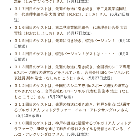
浩嗣（しみず ひろつぐ）さん
（7月1日放送）
３１７回目のゲストは、先週の放送に引き続き、東二見漁業協同組
合 代表理事組合長 大西 賀雄（おおにし よしお）さん
（6月24日放
送）
３１６回目のゲストは、東二見漁業協同組合 代表理事組合長 大西
賀雄（おおにし よしお）さん
（6月17日放送）
３１５回目のゲストは、先週に引き続き、特別バージョン！
（6月10
日放送）
３１４回目のゲストは、特別バージョン！ゲストは・・・・
（6月3
日放送）
３１３回目のゲストは、先週の放送に引き続き、全国初のシニア専用
eスポーツ施設の運営などをされている 、合同会社ISRパーソネル 代
表社員 梨本 浩士（なしもと こうじ）さん
（5月27日放送）
３１２回目のゲストは、全国初のシニア専用eスポーツ施設の運営な
どをされている 、合同会社ISRパーソネル 代表社員 梨本 浩士（なし
もと こうじ）さん
（5月20日放送）
３１１回目のゲストは、先週の放送に引き続き、神戸を拠点に活躍す
るブルガリア人 フォトグラファー イルコ・アレクサンダロフ さん
（5月13日放送）
３１０回目のゲストは、神戸を拠点に活躍するブルガリア人 フォトグ
ラファーで、SNSを通じて独自の撮影スタイルを発信されている、イ
ルコ・アレクサンダロフ さん
（5月6日放送）