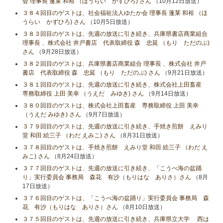
会 理事長 蓬莱 和裕 （ほうらい かずひろ) さん
（10月12日放送）
３８４回目のゲストは、社会福祉法人ゆたか会 理事長 蓬莱 和裕 （ほ
うらい かずひろ) さん
（10月5日放送）
３８３回目のゲストは、先週の放送に引き続き、兵庫県書店商業組合
理事長 、株式会社 井戸書店 代表取締役 森 忠延 （もり ただのぶ)
さん
（9月28日放送）
３８２回目のゲストは、兵庫県書店商業組合 理事長 、株式会社 井戸
書店 代表取締役 森 忠延 （もり ただのぶ) さん
（9月21日放送）
３８１回目のゲストは、先週の放送に引き続き、株式会社上田畜産
専務取締役 上田 美幸 （うえだ みゆき) さん
（9月14日放送）
３８０回目のゲストは、株式会社上田畜産 専務取締役 上田 美幸
（うえだ みゆき) さん
（9月7日放送）
３７９回目のゲストは、先週の放送に引き続き、手焼き煎餅 えみり
堂 和田 絵三子 （わだ えみこ) さん
（8月31日放送）
３７８回目のゲストは、手焼き煎餅 えみり堂 和田 絵三子 （わだ え
みこ) さん
（8月24日放送）
３７７回目のゲストは、先週の放送に引き続き、「こうべ海の盆踊
り」実行委員会 事務局 森花 有沙（もりはな ありさ）さん
（8月
17日放送）
３７６回目のゲストは、「こうべ海の盆踊り」実行委員会 事務局 森
花 有沙（もりはな ありさ）さん
（8月10日放送）
３７５回目のゲストは、先週の放送に引き続き、兵庫県立大学 西は