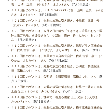
４２３回目のゲストは、先週の放送に引き続き、SHARE WOODS. 代
表 山崎 正夫 （やまさき まさお) さん
（7月5日放送）
４２２回目のゲストは、SHARE WOODS. 代表 山崎 正夫 （やま
さき まさお) さん
（6月28日放送）
４２１回目のゲストは、先週の放送に引き続き、小説家 鷹井 伶
（たかい れい) さん
（6月21日放送）
４２０回目のゲストは、５月２日に新作「てきてき～浪華のおなご医
師と緒方洪庵」を発売された、小説家 鷹井 伶（たかい れい) さ
ん
（6月14日放送）
４１９回目のゲストは、先週の放送に引き続き、旭屋ガラス店株式会
社 代表 古舘 嘉一（こやかた よしかず） さん
（6月7日放送）
４１８回目のゲストは、旭屋ガラス店株式会社 代表 古舘 嘉一（こ
やかた よしかず） さん
（5月31日放送）
４１７回目のゲストは、先週の放送に引き続き、公明党 参議院議
員 高橋みつお さん
（5月24日放送）
４１６回目のゲストは、公明党 参議院議員 高橋みつお さん
（5
月17日放送）
４１５回目のゲストは、先週の放送に引き続き、世界で一番走る書家
上山 光広（うえやま みつひろ) さん
（5月10日放送）
４１４回目のゲストは、世界で一番走る書家 上山 光広（うえやま
みつひろ) さん
（5月3日放送）
４１３回目のゲストは、先週の放送に引き続き、梅本電機設備株式会