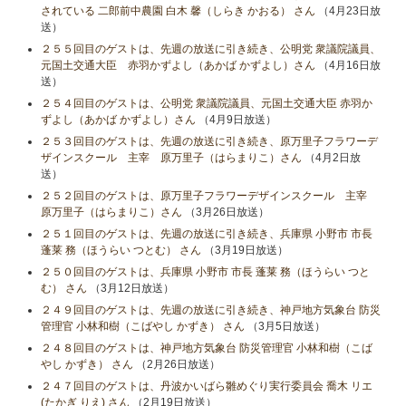
されている 二郎前中農園 白木 馨（しらき かおる） さん
（4月23日放
送）
２５５回目のゲストは、先週の放送に引き続き、公明党 衆議院議員、
元国土交通大臣 赤羽かずよし（あかば かずよし）さん
（4月16日放
送）
２５４回目のゲストは、公明党 衆議院議員、元国土交通大臣 赤羽か
ずよし（あかば かずよし）さん
（4月9日放送）
２５３回目のゲストは、先週の放送に引き続き、原万里子フラワーデ
ザインスクール 主宰 原万里子（はらまりこ）さん
（4月2日放
送）
２５２回目のゲストは、原万里子フラワーデザインスクール 主宰
原万里子（はらまりこ）さん
（3月26日放送）
２５１回目のゲストは、先週の放送に引き続き、兵庫県 小野市 市長
蓬莱 務（ほうらい つとむ） さん
（3月19日放送）
２５０回目のゲストは、兵庫県 小野市 市長 蓬莱 務（ほうらい つと
む） さん
（3月12日放送）
２４９回目のゲストは、先週の放送に引き続き、神戸地方気象台 防災
管理官 小林和樹（こばやし かずき） さん
（3月5日放送）
２４８回目のゲストは、神戸地方気象台 防災管理官 小林和樹（こば
やし かずき） さん
（2月26日放送）
２４７回目のゲストは、丹波かいばら雛めぐり実行委員会 喬木 リエ
(たかぎ りえ) さん
（2月19日放送）