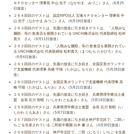
ＮＰＯセンター 理事長 中山 光子（なかやま みつこ）さん
（6月25
日放送）
２６４回目のゲストは、認定NPO法人 宝塚ＮＰＯセンター 理事長 中
山 光子（なかやま みつこ）さん
（6月18日放送）
２６３回目のゲストは、先週の放送に引き続きゲストは、 「人類みな
麺類」等の 飲食店を展開されている UNCHI株式会社 代表取締役 松村
貴大 さん
（6月11日放送）
２６２回目のゲストは、「人類みな麺類」等の 飲食店を展開されてい
る UNCHI株式会社 代表取締役 松村貴大（まつむら たかひろ）さん
（6月4日放送）
２６１回目のゲストは、先週の放送に引き続き、全国災害ボランテイ
ア支援機構 代表理事 高橋 守雄（たかはし もりお）さん
（5月28日放
送）
２６０回目のゲストは、全国災害ボランテイア支援機構 代表理事 高
橋 守雄（たかはし もりお）さん
（5月21日放送）
２５９回目のゲストは、先週の放送に引き続き、兵庫県理学療法士連
盟 会長 石川 智昭（いしかわ ともあき）さん
（5月14日放送）
２５８回目のゲストは、兵庫県理学療法士連盟 会長 石川 智昭（い
しかわ ともあき）さん
（5月7日放送）
２５７回目のゲストは、先週の放送に引き続き神戸市北区で、二郎い
ちご を生産されている 二郎前中農園 白木 馨 さん
（4月30日放送）
２５６回目のゲストは、神戸市北区で、二郎（にろう）いちご を生産