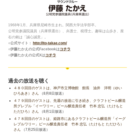
1968年1月、兵庫県尼崎市生まれ。関西大学法学部卒。
公明党参議院議員（兵庫県選出）、弁護士、税理士。趣味は山歩き、座
右の銘は「誠心誠意」。
○公式サイト：
http://ito-takae.com/
○伊藤たかえの公式Facebookは
コチラ
○伊藤たかえの公式Xは
コチラ
過去の放送を聴く
４８０回目のゲストは、神戸市立博物館 館長 油井 洋明（ゆい
ひろあき）さん
（8月8日放送）
４７９回目のゲストは、先週の放送に引き続き、クラフトビール醸造
所グレブル「イーワリー」ビール醸造責任者 竹本 忠弘（たけもと
ただひろ）さん
（8月1日放送）
４７８回目のゲストは、姫路市にあるクラフトビール醸造所「イーグ
レブルワリー」ビール醸造責任者 竹本 忠弘（たけもと ただひろ）
さん
（7月25日放送）