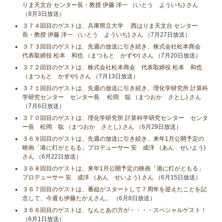
りま天文台 センター長・教授 伊藤 洋一 （いとう よういち) さん
（8月3日放送）
３７４回目のゲストは、兵庫県立大学 西はりま天文台 センター
長・教授 伊藤 洋一 （いとう よういち) さん
（7月27日放送）
３７３回目のゲストは、先週の放送に引き続き、株式会社松本商会
代表取締役 松本 和也 （まつもと かずや) さん
（7月20日放送）
３７２回目のゲストは、株式会社松本商会 代表取締役 松本 和也
（まつもと かずや) さん
（7月13日放送）
３７１回目のゲストは、先週の放送に引き続き、理化学研究所 計算科
学研究センター センター長 松岡 聡 （まつおか さとし) さん
（7月6日放送）
３７０回目のゲストは、理化学研究所 計算科学研究センター センタ
ー長 松岡 聡 （まつおか さとし) さん
（6月29日放送）
３６９回目のゲストは、先週の放送に引き続き、来年1月公開予定の
映画「港に灯がともる」プロデューサー 安 成洋 （あん せいよう)
さん
（6月22日放送）
３６８回目のゲストは、来年1月公開予定の映画「港に灯がともる」
プロデューサー 安 成洋 （あん せいよう) さん
（6月15日放送）
３６７回目のゲストは、番組がスタートして７周年を迎えたことを記
念して、今週も伊藤たかえさん。
（6月8日放送）
３６６回目のゲストは、なんとあの方が・・・・スペシャルゲスト！
（6月1日放送）