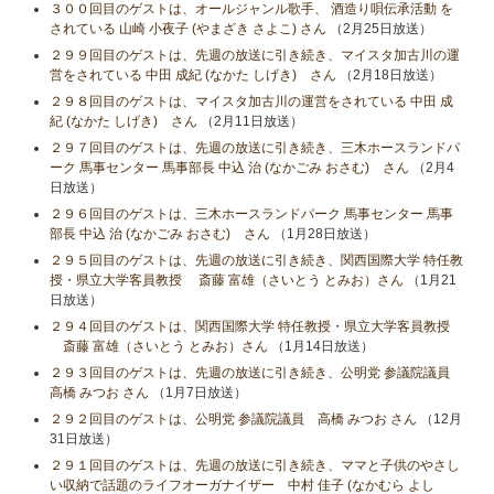
３００回目のゲストは、オールジャンル歌手、 酒造り唄伝承活動 を
されている 山崎 小夜子 (やまざき さよこ) さん
（2月25日放送）
２９９回目のゲストは、先週の放送に引き続き、マイスタ加古川の運
営をされている 中田 成紀 (なかた しげき) さん
（2月18日放送）
２９８回目のゲストは、マイスタ加古川の運営をされている 中田 成
紀 (なかた しげき) さん
（2月11日放送）
２９７回目のゲストは、先週の放送に引き続き、三木ホースランドパ
ーク 馬事センター 馬事部長 中込 治 (なかごみ おさむ) さん
（2月4
日放送）
２９６回目のゲストは、三木ホースランドパーク 馬事センター 馬事
部長 中込 治 (なかごみ おさむ) さん
（1月28日放送）
２９５回目のゲストは、先週の放送に引き続き、関西国際大学 特任教
授・県立大学客員教授 斎藤 富雄（さいとう とみお）さん
（1月21
日放送）
２９４回目のゲストは、関西国際大学 特任教授・県立大学客員教授
斎藤 富雄（さいとう とみお）さん
（1月14日放送）
２９３回目のゲストは、先週の放送に引き続き、公明党 参議院議員
高橋 みつお さん
（1月7日放送）
２９２回目のゲストは、公明党 参議院議員 高橋 みつお さん
（12月
31日放送）
２９１回目のゲストは、先週の放送に引き続き、ママと子供のやさし
い収納で話題のライフオーガナイザー 中村 佳子 (なかむら よし