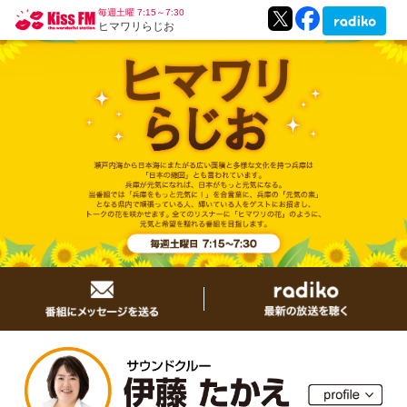
毎週土曜 7:15～7:30
ヒマワリらじお