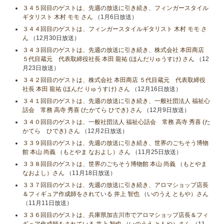
３４５回目のゲストは、先週の放送に引き続き、フィンガースタイル
ギタリスト 木村 モモ さん
（1月6日放送）
３４４回目のゲストは、フィンガースタイルギタリスト 木村 モモ さ
ん
（12月30日放送）
３４３回目のゲストは、先週の放送に引き続き、株式会社 本田商店
５代目蔵元 代表取締役社長 本田 龍祐 (ほんだりゅうすけ) さん
（12
月23日放送）
３４２回目のゲストは、株式会社 本田商店 ５代目蔵元 代表取締役
社長 本田 龍祐 (ほんだ りゅうすけ) さん
（12月16日放送）
３４１回目のゲストは、先週の放送に引き続き、一般社団法人 福祉心
話会 常務 高寺 秀喜 (たかてら ひでき) さん
（12月9日放送）
３４０回目のゲストは、一般社団法人 福祉心話会 常務 高寺 秀喜 (た
かてら ひでき) さん
（12月2日放送）
３３９回目のゲストは、先週の放送に引き続き、世界のごちそう博物
館 本山 尚義 （もとやま なおよし）さん
（11月25日放送）
３３８回目のゲストは、世界のごちそう博物館 本山 尚義 （もとやま
なおよし）さん
（11月18日放送）
３３７回目のゲストは、先週の放送に引き続き、アロマショップ店長
＆フィギュア作成師をされている 井上 智也 （いのうえ ともや）さん
（11月11日放送）
３３６回目のゲストは、兵庫県加古川市でアロマショップ店長＆フィ