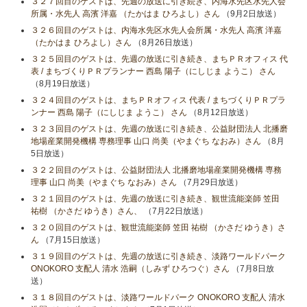
３２７回目のゲストは、先週の放送に引き続き、内海水先区水先人会
所属・水先人 高濱 洋嘉 （たかはま ひろよし）さん
（9月2日放送）
３２６回目のゲストは、内海水先区水先人会所属・水先人 高濱 洋嘉
（たかはま ひろよし）さん
（8月26日放送）
３２５回目のゲストは、先週の放送に引き続き、まちＰＲオフィス 代
表 / まちづくりＰＲプランナー 西島 陽子（にしじま ようこ） さん
（8月19日放送）
３２４回目のゲストは、まちＰＲオフィス 代表 / まちづくりＰＲプラ
ンナー 西島 陽子（にしじま ようこ） さん
（8月12日放送）
３２３回目のゲストは、先週の放送に引き続き、公益財団法人 北播磨
地場産業開発機構 専務理事 山口 尚美（やまぐち なおみ）さん
（8月
5日放送）
３２２回目のゲストは、公益財団法人 北播磨地場産業開発機構 専務
理事 山口 尚美（やまぐち なおみ）さん
（7月29日放送）
３２１回目のゲストは、先週の放送に引き続き、観世流能楽師 笠田
祐樹 （かさだ ゆうき）さん、
（7月22日放送）
３２０回目のゲストは、観世流能楽師 笠田 祐樹 （かさだ ゆうき）さ
ん
（7月15日放送）
３１９回目のゲストは、先週の放送に引き続き、淡路ワールドパーク
ONOKORO 支配人 清水 浩嗣（しみず ひろつぐ）さん
（7月8日放
送）
３１８回目のゲストは、淡路ワールドパーク ONOKORO 支配人 清水