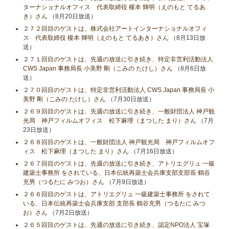
ターナショナルオフィス 代表取締役 榎本 輝明（えのもと てるあ
き）さん
（8月20日放送）
２７２回目のゲストは、株式会社アートインターナショナルオフィ
ス 代表取締役 榎本 輝明（えのもと てるあき）さん
（8月13日放
送）
２７１回目のゲストは、先週の放送に引き続き、特定非営利活動法人
CWS Japan 事務局長 小美野 剛（こみの たけし）さん
（8月6日放
送）
２７０回目のゲストは、特定非営利活動法人 CWS Japan 事務局長 小
美野 剛（こみの たけし）さん
（7月30日放送）
２６９回目のゲストは、先週の放送に引き続き、一般財団法人 神戸観
光局 神戸フィルムオフィス 松下麻理（まつした まり）さん
（7月
23日放送）
２６８回目のゲストは、一般財団法人 神戸観光局 神戸フィルムオフ
ィス 松下麻理（まつした まり）さん
（7月16日放送）
２６７回目のゲストは、先週の放送に引き続き、アトリエグリュ 一級
建築士事務所 をされている、日本伝統再築士会兵庫支部支部長 鶴谷
充男（つるたに みつお）さん
（7月9日放送）
２６６回目のゲストは、アトリエグリュ 一級建築士事務所 をされて
いる、日本伝統再築士会兵庫支部 支部長 鶴谷充男（つるたに みつ
お）さん
（7月2日放送）
２６５回目のゲストは、先週の放送に引き続き、認定NPO法人 宝塚