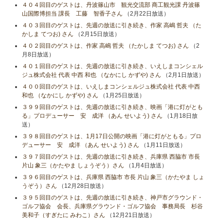
４０４回目のゲストは、丹波篠山市 観光交流部 商工観光課 丹波篠
山国際博担当 課長 工藤 智香子さん
（2月22日放送）
４０３回目のゲストは、先週の放送に引き続き、作家 高嶋 哲夫 （た
かしま てつお) さん
（2月15日放送）
４０２回目のゲストは、作家 高嶋 哲夫 （たかしま てつお) さん
（2
月8日放送）
４０１回目のゲストは、先週の放送に引き続き、いえしまコンシェル
ジュ株式会社 代表 中西 和也 （なかにし かずや) さん
（2月1日放送）
４００回目のゲストは、いえしまコンシェルジュ株式会社 代表 中西
和也 （なかにし かずや) さん
（1月25日放送）
３９９回目のゲストは、先週の放送に引き続き、映画「港に灯がとも
る」プロデューサー 安 成洋 （あん せいよう) さん
（1月18日放
送）
３９８回目のゲストは、1月17日公開の映画「港に灯がともる」プロ
デューサー 安 成洋 （あん せいよう) さん
（1月11日放送）
３９７回目のゲストは、先週の放送に引き続き、兵庫県 西脇市 市長
片山 象三（かたやま しょうぞう）さん
（1月4日放送）
３９６回目のゲストは、兵庫県 西脇市 市長 片山 象三（かたやま しょ
うぞう）さん
（12月28日放送）
３９５回目のゲストは、先週の放送に引き続き、神戸市グラウンド・
ゴルフ協会 会長、兵庫県グラウンド・ゴルフ協会 事務局長 杉谷
美和子（すぎたに みわこ）さん
（12月21日放送）