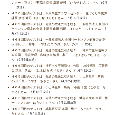
ンター 花づくり事業課 課長 廣瀬 健司 （ひろせ けんじ）さん
（6月
6日放送）
４７０回目のゲストは、兵庫県立フラワーセンター 花づくり事業課
課長 廣瀬 健司 （ひろせ けんじ）さん
（5月30日放送）
４６９回目のゲストは、先週の放送に引き続き、一般社団法人 全国パ
ーキンソン病友の会 副支部長 山田 哲郎 （やまだ てつお）さん
（5
月23日放送）
４６８回目のゲストは、一般社団法人 全国パーキンソン病友の会 副
支部長 山田 哲郎 （やまだ てつお）さん
（5月16日放送）
４６７回目のゲストは、先週の放送に引き続き、、神戸市立平磯海づ
り公園 施設管理、広報担当 濱原 典正 （はまはら のりまさ）さ
ん
（5月9日放送）
４６６回目のゲストは、神戸市立平磯海づり公園 施設管理、広報担
当 濱原 典正 （はまはら のりまさ）さん
（5月2日放送）
４６５回目のゲストは、先週の放送に引き続き、小山助産所 所長
小山​ 千里（こやま ちさと）さん
（4月25日放送）
４６４回目のゲストは、小山助産所 所長 小山​ 千里（こやま ち
さと）さん
（4月18日放送）
４６３回目のゲストは、先週の放送に引き続き、城郭研究家 本岡 勇
一（もとおか ゆういち）さん
（4月11日放送）
４６２回目のゲストは、城郭研究家 本岡 勇一（もとおか ゆうい
ち）さん
（4月4日放送）