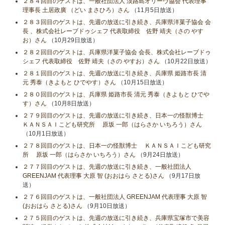
２８４回目のゲストは、一般社団法人 淡路島オリーヴ協会 代表理事
理事長 土居政廣 （どい まさひろ）さん
（11月5日放送）
２８３回目のゲストは、先週の放送に引き続き、兵庫県洋菓子協会 会
長 、株式会社レーブドゥシェフ 代表取締役 佐野 靖夫（さの やす
お）さん
（10月29日放送）
２８２回目のゲストは、兵庫県洋菓子協会 会長、株式会社レーブドゥ
シェフ 代表取締役 佐野 靖夫（さの やすお）さん
（10月22日放送）
２８１回目のゲストは、先週の放送に引き続き、兵庫県 姫路市長 清
元 秀泰（きよもと ひでやす）さん
（10月15日放送）
２８０回目のゲストは、兵庫県 姫路市長 清元 秀泰（きよもと ひでや
す）さん
（10月8日放送）
２７９回目のゲストは、先週の放送に引き続き、日本一の怪獣博士
ＫＡＮＳＡＩこども研究所 原坂 一郎（はらさか いちろう）さん
（10月1日放送）
２７８回目のゲストは、日本一の怪獣博士 ＫＡＮＳＡＩこども研究
所 原坂 一郎（はらさか いちろう）さん
（9月24日放送）
２７７回目のゲストは、先週の放送に引き続き、一般社団法人
GREENJAM 代表理事 大原 智 (おおはら さとる)さん
（9月17日放
送）
２７６回目のゲストは、一般社団法人 GREENJAM 代表理事 大原 智
(おおはら さとる)さん
（9月10日放送）
２７５回目のゲストは、先週の放送に引き続き、兵庫県宝塚市で美容