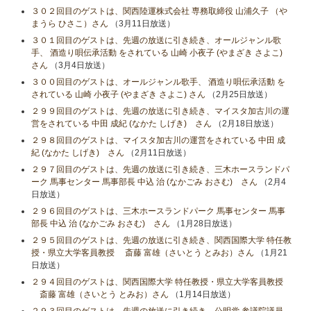
３０２回目のゲストは、関西陸運株式会社 専務取締役 山浦久子 （や
まうら ひさこ）さん
（3月11日放送）
３０１回目のゲストは、先週の放送に引き続き、オールジャンル歌
手、 酒造り唄伝承活動 をされている 山崎 小夜子 (やまざき さよこ)
さん
（3月4日放送）
３００回目のゲストは、オールジャンル歌手、 酒造り唄伝承活動 を
されている 山崎 小夜子 (やまざき さよこ) さん
（2月25日放送）
２９９回目のゲストは、先週の放送に引き続き、マイスタ加古川の運
営をされている 中田 成紀 (なかた しげき) さん
（2月18日放送）
２９８回目のゲストは、マイスタ加古川の運営をされている 中田 成
紀 (なかた しげき) さん
（2月11日放送）
２９７回目のゲストは、先週の放送に引き続き、三木ホースランドパ
ーク 馬事センター 馬事部長 中込 治 (なかごみ おさむ) さん
（2月4
日放送）
２９６回目のゲストは、三木ホースランドパーク 馬事センター 馬事
部長 中込 治 (なかごみ おさむ) さん
（1月28日放送）
２９５回目のゲストは、先週の放送に引き続き、関西国際大学 特任教
授・県立大学客員教授 斎藤 富雄（さいとう とみお）さん
（1月21
日放送）
２９４回目のゲストは、関西国際大学 特任教授・県立大学客員教授
斎藤 富雄（さいとう とみお）さん
（1月14日放送）