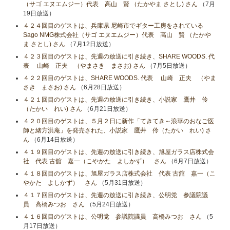
（サゴ エヌエムジー）代表 高山 賢 （たかやま さとし) さん
（7月
19日放送）
４２４回目のゲストは、兵庫県 尼崎市でギター工房をされている
Sago NMG株式会社（サゴ エヌエムジー）代表 高山 賢 （たかや
ま さとし) さん
（7月12日放送）
４２３回目のゲストは、先週の放送に引き続き、SHARE WOODS. 代
表 山崎 正夫 （やまさき まさお) さん
（7月5日放送）
４２２回目のゲストは、SHARE WOODS. 代表 山崎 正夫 （やま
さき まさお) さん
（6月28日放送）
４２１回目のゲストは、先週の放送に引き続き、小説家 鷹井 伶
（たかい れい) さん
（6月21日放送）
４２０回目のゲストは、５月２日に新作「てきてき～浪華のおなご医
師と緒方洪庵」を発売された、小説家 鷹井 伶（たかい れい) さ
ん
（6月14日放送）
４１９回目のゲストは、先週の放送に引き続き、旭屋ガラス店株式会
社 代表 古舘 嘉一（こやかた よしかず） さん
（6月7日放送）
４１８回目のゲストは、旭屋ガラス店株式会社 代表 古舘 嘉一（こ
やかた よしかず） さん
（5月31日放送）
４１７回目のゲストは、先週の放送に引き続き、公明党 参議院議
員 高橋みつお さん
（5月24日放送）
４１６回目のゲストは、公明党 参議院議員 高橋みつお さん
（5
月17日放送）