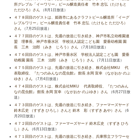
所グレブル「イーワリー」ビール醸造責任者 竹本 忠弘（たけもと
ただひろ）さん
（8月1日放送）
４７８回目のゲストは、姫路市にあるクラフトビール醸造所「イーグ
レブルワリー」ビール醸造責任者 竹本 忠弘（たけもと ただひろ）
さん
（7月25日放送）
４７７回目のゲストは、先週の放送に引き続き、神戸市私立幼稚園連
盟 理事長、神戸市垂水区 学校法人認定こども園 愛垂幼稚園 園
長 三木 治郎 （みき じろう）さん
（7月18日放送）
４７６回目のゲストは、神戸市垂水区 学校法人認定こども園 愛垂
幼稚園 園長 三木 治郎 （みき じろう）さん
（7月11日放送）
４７５回目のゲストは、先週の放送に引き続き、株式会社MIKU 代
表取締役、『たつのみんなの昆虫館』 館長 永岡 宣幸 （ながおか のぶ
ゆき）さん
（7月4日放送）
４７４回目のゲストは、株式会社MIKU 代表取締役、『たつのみん
なの昆虫館』 館長 永岡 宣幸 （ながおか のぶゆき）さん
（6月27日放
送）
４７３回目のゲストは、先週の放送に引き続き、ファーマーズヤード
鈴木広史 （すずき ひろし）さんと 鈴木 彩（すずき あや）さん
（6
月20日放送）
４７２回目のゲストは、ファーマーズヤード 鈴木広史 （すずき ひろ
し）さん
（6月13日放送）
４７１回目のゲストは、先週の放送に引き続き、兵庫県立フラワーセ