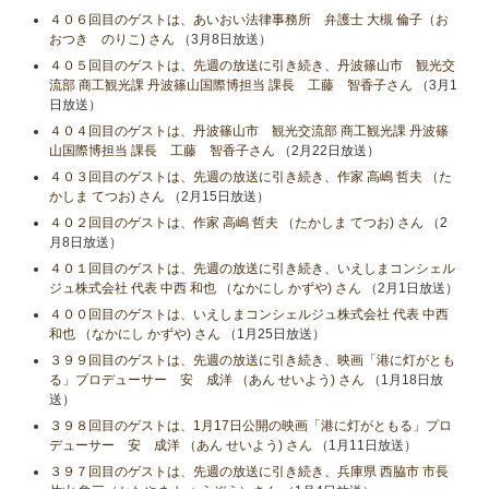
４０６回目のゲストは、あいおい法律事務所 弁護士 大槻 倫子（お
おつき のりこ) さん
（3月8日放送）
４０５回目のゲストは、先週の放送に引き続き、丹波篠山市 観光交
流部 商工観光課 丹波篠山国際博担当 課長 工藤 智香子さん
（3月1
日放送）
４０４回目のゲストは、丹波篠山市 観光交流部 商工観光課 丹波篠
山国際博担当 課長 工藤 智香子さん
（2月22日放送）
４０３回目のゲストは、先週の放送に引き続き、作家 高嶋 哲夫 （た
かしま てつお) さん
（2月15日放送）
４０２回目のゲストは、作家 高嶋 哲夫 （たかしま てつお) さん
（2
月8日放送）
４０１回目のゲストは、先週の放送に引き続き、いえしまコンシェル
ジュ株式会社 代表 中西 和也 （なかにし かずや) さん
（2月1日放送）
４００回目のゲストは、いえしまコンシェルジュ株式会社 代表 中西
和也 （なかにし かずや) さん
（1月25日放送）
３９９回目のゲストは、先週の放送に引き続き、映画「港に灯がとも
る」プロデューサー 安 成洋 （あん せいよう) さん
（1月18日放
送）
３９８回目のゲストは、1月17日公開の映画「港に灯がともる」プロ
デューサー 安 成洋 （あん せいよう) さん
（1月11日放送）
３９７回目のゲストは、先週の放送に引き続き、兵庫県 西脇市 市長