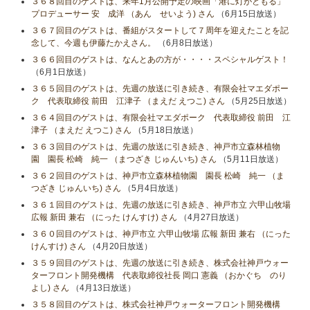
３６８回目のゲストは、来年1月公開予定の映画「港に灯がともる」
プロデューサー 安 成洋 （あん せいよう) さん
（6月15日放送）
３６７回目のゲストは、番組がスタートして７周年を迎えたことを記
念して、今週も伊藤たかえさん。
（6月8日放送）
３６６回目のゲストは、なんとあの方が・・・・スペシャルゲスト！
（6月1日放送）
３６５回目のゲストは、先週の放送に引き続き、有限会社マエダポー
ク 代表取締役 前田 江津子 （まえだ えつこ) さん
（5月25日放送）
３６４回目のゲストは、有限会社マエダポーク 代表取締役 前田 江
津子 （まえだ えつこ) さん
（5月18日放送）
３６３回目のゲストは、先週の放送に引き続き、神戸市立森林植物
園 園長 松崎 純一 （まつざき じゅんいち) さん
（5月11日放送）
３６２回目のゲストは、神戸市立森林植物園 園長 松崎 純一 （ま
つざき じゅんいち) さん
（5月4日放送）
３６１回目のゲストは、先週の放送に引き続き、神戸市立 六甲山牧場
広報 新田 兼右 （にった けんすけ) さん
（4月27日放送）
３６０回目のゲストは、神戸市立 六甲山牧場 広報 新田 兼右 （にった
けんすけ) さん
（4月20日放送）
３５９回目のゲストは、先週の放送に引き続き、株式会社神戸ウォー
ターフロント開発機構 代表取締役社長 岡口 憲義 （おかぐち のり
よし) さん
（4月13日放送）
３５８回目のゲストは、株式会社神戸ウォーターフロント開発機構