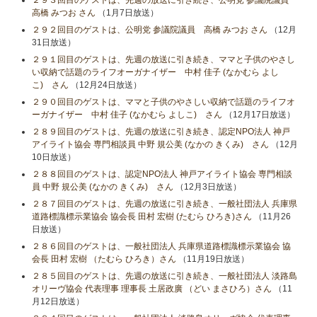
２９３回目のゲストは、先週の放送に引き続き、公明党 参議院議員
高橋 みつお さん
（1月7日放送）
２９２回目のゲストは、公明党 参議院議員 高橋 みつお さん
（12月
31日放送）
２９１回目のゲストは、先週の放送に引き続き、ママと子供のやさし
い収納で話題のライフオーガナイザー 中村 佳子 (なかむら よし
こ) さん
（12月24日放送）
２９０回目のゲストは、ママと子供のやさしい収納で話題のライフオ
ーガナイザー 中村 佳子 (なかむら よしこ) さん
（12月17日放送）
２８９回目のゲストは、先週の放送に引き続き、認定NPO法人 神戸
アイライト協会 専門相談員 中野 規公美 (なかの きくみ) さん
（12月
10日放送）
２８８回目のゲストは、認定NPO法人 神戸アイライト協会 専門相談
員 中野 規公美 (なかの きくみ) さん
（12月3日放送）
２８７回目のゲストは、先週の放送に引き続き、一般社団法人 兵庫県
道路標識標示業協会 協会長 田村 宏樹 (たむら ひろき)さん
（11月26
日放送）
２８６回目のゲストは、一般社団法人 兵庫県道路標識標示業協会 協
会長 田村 宏樹 （たむら ひろき）さん
（11月19日放送）
２８５回目のゲストは、先週の放送に引き続き、一般社団法人 淡路島
オリーヴ協会 代表理事 理事長 土居政廣 （どい まさひろ）さん
（11
月12日放送）