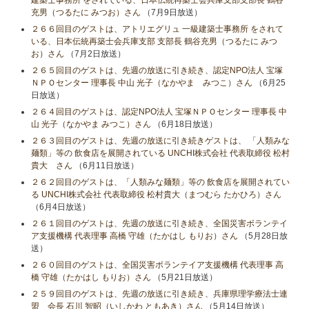
建築士事務所 をされている、日本伝統再築士会兵庫支部支部長 鶴谷
充男（つるたに みつお）さん
（7月9日放送）
２６６回目のゲストは、アトリエグリュ 一級建築士事務所 をされて
いる、日本伝統再築士会兵庫支部 支部長 鶴谷充男（つるたに みつ
お）さん
（7月2日放送）
２６５回目のゲストは、先週の放送に引き続き、認定NPO法人 宝塚
ＮＰＯセンター 理事長 中山 光子（なかやま みつこ）さん
（6月25
日放送）
２６４回目のゲストは、認定NPO法人 宝塚ＮＰＯセンター 理事長 中
山 光子（なかやま みつこ）さん
（6月18日放送）
２６３回目のゲストは、先週の放送に引き続きゲストは、 「人類みな
麺類」等の 飲食店を展開されている UNCHI株式会社 代表取締役 松村
貴大 さん
（6月11日放送）
２６２回目のゲストは、「人類みな麺類」等の 飲食店を展開されてい
る UNCHI株式会社 代表取締役 松村貴大（まつむら たかひろ）さん
（6月4日放送）
２６１回目のゲストは、先週の放送に引き続き、全国災害ボランテイ
ア支援機構 代表理事 高橋 守雄（たかはし もりお）さん
（5月28日放
送）
２６０回目のゲストは、全国災害ボランテイア支援機構 代表理事 高
橋 守雄（たかはし もりお）さん
（5月21日放送）
２５９回目のゲストは、先週の放送に引き続き、兵庫県理学療法士連
盟 会長 石川 智昭（いしかわ ともあき）さん
（5月14日放送）