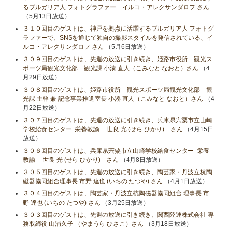
るブルガリア人 フォトグラファー イルコ・アレクサンダロフ さん
（5月13日放送）
３１０回目のゲストは、神戸を拠点に活躍するブルガリア人 フォトグ
ラファーで、SNSを通じて独自の撮影スタイルを発信されている、イ
ルコ・アレクサンダロフ さん
（5月6日放送）
３０９回目のゲストは、先週の放送に引き続き、姫路市役所 観光ス
ポーツ局観光文化部 観光課 小湊 直人（こみなと なおと）さん
（4
月29日放送）
３０８回目のゲストは、姫路市役所 観光スポーツ局観光文化部 観
光課 主幹 兼 記念事業推進室長 小湊 直人（こみなと なおと）さん
（4
月22日放送）
３０７回目のゲストは、先週の放送に引き続き、兵庫県宍粟市立山崎
学校給食センター 栄養教諭 世良 光 (せら ひかり) さん
（4月15日
放送）
３０６回目のゲストは、兵庫県宍粟市立山崎学校給食センター 栄養
教諭 世良 光 (せら ひかり) さん
（4月8日放送）
３０５回目のゲストは、先週の放送に引き続き、陶芸家・丹波立杭陶
磁器協同組合理事長 市野 達也 (いちの たつや) さん
（4月1日放送）
３０４回目のゲストは、陶芸家・丹波立杭陶磁器協同組合 理事長 市
野 達也 (いちの たつや) さん
（3月25日放送）
３０３回目のゲストは、先週の放送に引き続き、関西陸運株式会社 専
務取締役 山浦久子 （やまうら ひさこ）さん
（3月18日放送）