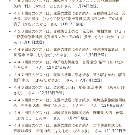
４５２回目のゲストは、株式会社サラブエクスプレス 代表取締役
矢納 利夫（やのう としお）さん
（1月24日放送）
４５１回目のゲストは、先週の放送に引き続き、赤穂防災士の会 元
会長、現相談役、ひょうご防災特別推進員 災害ボランティアの金井
貴子（かない たかこ）さん
（1月17日放送）
４５０回目のゲストは、赤穂防災士の会 元会長、現相談役、ひょう
ご防災特別推進員 災害ボランティアの金井 貴子（かない たかこ）さ
ん
（1月10日放送）
４４９回目のゲストは、先週の放送に引き続き、神戸地方気象台 台
長 森永 裕幸（もりなが ひろゆき） さん
（1月3日放送）
４４８回目のゲストは、神戸地方気象台 台長 森永 裕幸（もりなが
ひろゆき） さん
（12月27日放送）
４４７回目のゲストは、先週の放送に引き続き、道の駅よかわ 駅長
荒田 幸夫 （あらた ゆきお） さん
（12月20日放送）
４４６回目のゲストは、道の駅よかわ 駅長 荒田 幸夫 （あらた ゆ
きお） さん
（12月13日放送）
４４５回目のゲストは、先週の放送に引き続き、城崎温泉旅館協同組
合 理事長 大西 伸弥（おおにし しんや） さん
（12月6日放送）
４４４回目のゲストは、城崎温泉旅館協同組合 理事長 大西 伸弥
（おおにし しんや） さん
（11月29日放送）
４４３回目のゲストは、先週の放送に引き続き、吉岡興業株式会社
代表取締役 吉岡 洋明（よしおか ひろあき） さん
（11月22日放