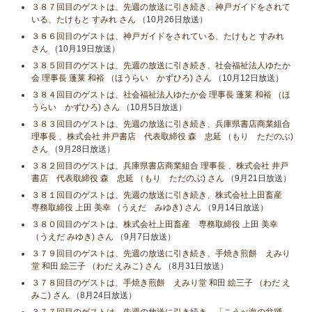
３８７回目のゲストは、先週の放送に引き続き、神戸ガイドをされて
いる、たけもと すみれ さん
（10月26日放送）
３８６回目のゲストは、神戸ガイドをされている、たけもと すみれ
さん
（10月19日放送）
３８５回目のゲストは、先週の放送に引き続き、社会福祉法人ゆたか
会 理事長 蓬莱 和裕 （ほうらい かずひろ) さん
（10月12日放送）
３８４回目のゲストは、社会福祉法人ゆたか会 理事長 蓬莱 和裕 （ほ
うらい かずひろ) さん
（10月5日放送）
３８３回目のゲストは、先週の放送に引き続き、兵庫県書店商業組合
理事長 、株式会社 井戸書店 代表取締役 森 忠延 （もり ただのぶ)
さん
（9月28日放送）
３８２回目のゲストは、兵庫県書店商業組合 理事長 、株式会社 井戸
書店 代表取締役 森 忠延 （もり ただのぶ) さん
（9月21日放送）
３８１回目のゲストは、先週の放送に引き続き、株式会社上田畜産
専務取締役 上田 美幸 （うえだ みゆき) さん
（9月14日放送）
３８０回目のゲストは、株式会社上田畜産 専務取締役 上田 美幸
（うえだ みゆき) さん
（9月7日放送）
３７９回目のゲストは、先週の放送に引き続き、手焼き煎餅 えみり
堂 和田 絵三子 （わだ えみこ) さん
（8月31日放送）
３７８回目のゲストは、手焼き煎餅 えみり堂 和田 絵三子 （わだ え
みこ) さん
（8月24日放送）