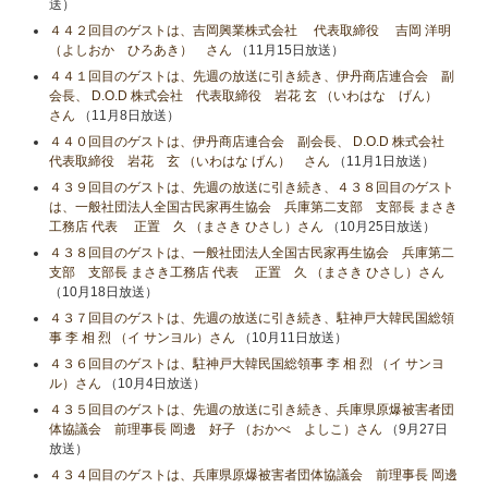
送）
４４２回目のゲストは、吉岡興業株式会社 代表取締役 吉岡 洋明
（よしおか ひろあき） さん
（11月15日放送）
４４１回目のゲストは、先週の放送に引き続き、伊丹商店連合会 副
会長、 D.O.D 株式会社 代表取締役 岩花 玄 （いわはな げん）
さん
（11月8日放送）
４４０回目のゲストは、伊丹商店連合会 副会長、 D.O.D 株式会社
代表取締役 岩花 玄 （いわはな げん） さん
（11月1日放送）
４３９回目のゲストは、先週の放送に引き続き、４３８回目のゲスト
は、一般社団法人全国古民家再生協会 兵庫第二支部 支部長 まさき
工務店 代表 正置 久 （まさき ひさし）さん
（10月25日放送）
４３８回目のゲストは、一般社団法人全国古民家再生協会 兵庫第二
支部 支部長 まさき工務店 代表 正置 久 （まさき ひさし）さん
（10月18日放送）
４３７回目のゲストは、先週の放送に引き続き、駐神戸大韓民国総領
事 李 相 烈 （イ サンヨル）さん
（10月11日放送）
４３６回目のゲストは、駐神戸大韓民国総領事 李 相 烈 （イ サンヨ
ル）さん
（10月4日放送）
４３５回目のゲストは、先週の放送に引き続き、兵庫県原爆被害者団
体協議会 前理事長 岡邊 好子 （おかべ よしこ）さん
（9月27日
放送）
４３４回目のゲストは、兵庫県原爆被害者団体協議会 前理事長 岡邊