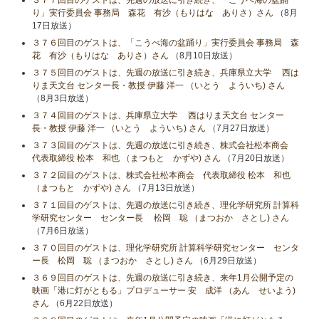
３７７回目のゲストは、先週の放送に引き続き、「こうべ海の盆踊
り」実行委員会 事務局 森花 有沙（もりはな ありさ）さん
（8月
17日放送）
３７６回目のゲストは、「こうべ海の盆踊り」実行委員会 事務局 森
花 有沙（もりはな ありさ）さん
（8月10日放送）
３７５回目のゲストは、先週の放送に引き続き、兵庫県立大学 西は
りま天文台 センター長・教授 伊藤 洋一 （いとう よういち) さん
（8月3日放送）
３７４回目のゲストは、兵庫県立大学 西はりま天文台 センター
長・教授 伊藤 洋一 （いとう よういち) さん
（7月27日放送）
３７３回目のゲストは、先週の放送に引き続き、株式会社松本商会
代表取締役 松本 和也 （まつもと かずや) さん
（7月20日放送）
３７２回目のゲストは、株式会社松本商会 代表取締役 松本 和也
（まつもと かずや) さん
（7月13日放送）
３７１回目のゲストは、先週の放送に引き続き、理化学研究所 計算科
学研究センター センター長 松岡 聡 （まつおか さとし) さん
（7月6日放送）
３７０回目のゲストは、理化学研究所 計算科学研究センター センタ
ー長 松岡 聡 （まつおか さとし) さん
（6月29日放送）
３６９回目のゲストは、先週の放送に引き続き、来年1月公開予定の
映画「港に灯がともる」プロデューサー 安 成洋 （あん せいよう)
さん
（6月22日放送）