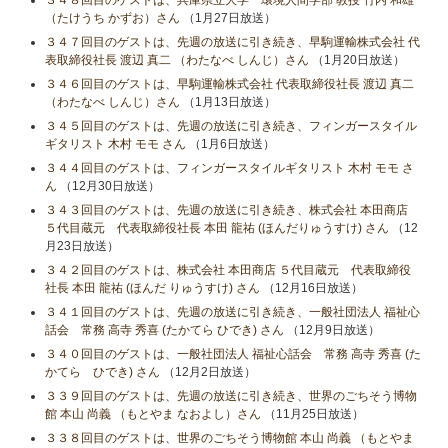
３４８回目のゲストは、兵庫県立大学 環境人間学部 教授 竹内 和雄
（たけうち かずお）さん
（1月27日放送）
３４７回目のゲストは、先週の放送に引き続き、早駒運輸株式会社 代
表取締役社長 渡辺 真二 （わたなべ しんじ）さん
（1月20日放送）
３４６回目のゲストは、早駒運輸株式会社 代表取締役社長 渡辺 真二
（わたなべ しんじ）さん
（1月13日放送）
３４５回目のゲストは、先週の放送に引き続き、フィンガースタイル
ギタリスト 木村 モモ さん
（1月6日放送）
３４４回目のゲストは、フィンガースタイルギタリスト 木村 モモ さ
ん
（12月30日放送）
３４３回目のゲストは、先週の放送に引き続き、株式会社 本田商店
５代目蔵元 代表取締役社長 本田 龍祐 (ほんだりゅうすけ) さん
（12
月23日放送）
３４２回目のゲストは、株式会社 本田商店 ５代目蔵元 代表取締役
社長 本田 龍祐 (ほんだ りゅうすけ) さん
（12月16日放送）
３４１回目のゲストは、先週の放送に引き続き、一般社団法人 福祉心
話会 常務 高寺 秀喜 (たかてら ひでき) さん
（12月9日放送）
３４０回目のゲストは、一般社団法人 福祉心話会 常務 高寺 秀喜 (た
かてら ひでき) さん
（12月2日放送）
３３９回目のゲストは、先週の放送に引き続き、世界のごちそう博物
館 本山 尚義 （もとやま なおよし）さん
（11月25日放送）
３３８回目のゲストは、世界のごちそう博物館 本山 尚義 （もとやま