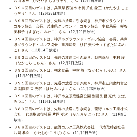
片山 象三（かたやま しょうぞう）さん
（1月4日放送）
３９６回目のゲストは、兵庫県 西脇市 市長 片山 象三（かたやま しょ
うぞう）さん
（12月28日放送）
３９５回目のゲストは、先週の放送に引き続き、神戸市グラウンド・
ゴルフ協会 会長、兵庫県グラウンド・ゴルフ協会 事務局長 杉谷
美和子（すぎたに みわこ）さん
（12月21日放送）
３９４回目のゲストは、神戸市グラウンド・ゴルフ協会 会長、兵庫
県グラウンド・ゴルフ協会 事務局長 杉谷 美和子（すぎたに みわ
こ）さん
（12月14日放送）
３９３回目のゲストは、先週の放送に引き続き、朝来食品 中村 峻
（なかむら しゅん） さん
（12月7日放送）
３９２回目のゲストは、朝来食品 中村 峻（なかむら しゅん） さん
（11月30日放送）
３９１回目のゲストは、先週の放送に引き続き、神戸市立須磨離宮公
園 副園長 畠 充代（はた みつよ）さん
（11月23日放送）
３９０回目のゲストは、神戸市立須磨離宮公園 副園長 畠 充代（はた
みつよ）さん
（11月16日放送）
３８９回目のゲストは、先週の放送に引き続き、龍野コルク工業株式
会社 代表取締役社長 片岡 孝次 （かたおか こうじ) さん
（11月9日
放送）
３８８回目のゲストは、龍野コルク工業株式会社 代表取締役社長
片岡 孝次 （かたおか こうじ) さん
（11月2日放送）