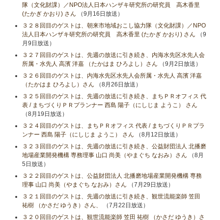
隊（文化財課）／NPO法人日本ハンザキ研究所の研究員 高木香里
(たかぎ かおり) さん
（9月16日放送）
３２８回目のゲストは、朝来市地域おこし協力隊（文化財課）／NPO
法人日本ハンザキ研究所の研究員 高木香里 (たかぎ かおり) さん
（9
月9日放送）
３２７回目のゲストは、先週の放送に引き続き、内海水先区水先人会
所属・水先人 高濱 洋嘉 （たかはま ひろよし）さん
（9月2日放送）
３２６回目のゲストは、内海水先区水先人会所属・水先人 高濱 洋嘉
（たかはま ひろよし）さん
（8月26日放送）
３２５回目のゲストは、先週の放送に引き続き、まちＰＲオフィス 代
表 / まちづくりＰＲプランナー 西島 陽子（にしじま ようこ） さん
（8月19日放送）
３２４回目のゲストは、まちＰＲオフィス 代表 / まちづくりＰＲプラ
ンナー 西島 陽子（にしじま ようこ） さん
（8月12日放送）
３２３回目のゲストは、先週の放送に引き続き、公益財団法人 北播磨
地場産業開発機構 専務理事 山口 尚美（やまぐち なおみ）さん
（8月
5日放送）
３２２回目のゲストは、公益財団法人 北播磨地場産業開発機構 専務
理事 山口 尚美（やまぐち なおみ）さん
（7月29日放送）
３２１回目のゲストは、先週の放送に引き続き、観世流能楽師 笠田
祐樹 （かさだ ゆうき）さん、
（7月22日放送）
３２０回目のゲストは、観世流能楽師 笠田 祐樹 （かさだ ゆうき）さ