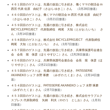
４６１回目のゲストは、先週の放送に引き続き、働くママの朝活会 in
西宮 代表 佐原 由紀子（さはら ゆきこ）さん
（3月28日放送）
４６０回目のゲストは、働くママの朝活会 in 西宮 代表 佐原 由紀子
（さはら ゆきこ）さん
（3月21日放送）
４５９回目のゲストは、先週の放送に引き続き、株式会社
BICYCLEPROJECT 代表取締役 栂尾 大知（とがお たいち） さ
ん
（3月14日放送）
４５８回目のゲストは、株式会社 BICYCLEPROJECT 代表取締役
栂尾 大知（とがお たいち） さん
（3月7日放送）
４５７回目のゲストは、先週の放送に引き続き、兵庫県保護司会連合
会 会長 堀 保彦（ほり やすひこ）さん
（2月28日放送）
４５６回目のゲストは、兵庫県保護司会連合会 会長 堀 保彦（ほ
り やすひこ）さん
（2月21日放送）
４５５回目のゲストは、先週の放送に引き続き、PATISSERIE
AKAINEKO シェフ 水野 琢磨 （みずの たくま）さん
（2月14日放
送）
４５４回目のゲストは、PATISSERIE AKAINEKO シェフ 水野 琢磨
（みずの たくま）さん
（2月7日放送）
４５３回目のゲストは、先週の放送に引き続き、株式会社サラブエク
スプレス 代表取締役 矢納 利夫（やのう としお）さん
（1月31
日放送）