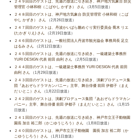
２４９回目のゲストは、先週の放送に引き続き、神戸地方気象台 防災
管理官 小林和樹（こばやし かずき） さん
（3月5日放送）
２４８回目のゲストは、神戸地方気象台 防災管理官 小林和樹（こば
やし かずき） さん
（2月26日放送）
２４７回目のゲストは、丹波かいばら雛めぐり実行委員会 喬木 リエ
(たかぎ りえ) さん
（2月19日放送）
２４６回目のゲストは、一般社団法人丹波市観光協会 事務局長 足立
はるみ さん
（2月12日放送）
２４５回目のゲストは、先週の放送に引き続き、一級建築士事務所
YURI DESIGN 代表 前田 由利 さん
（2月5日放送）
２４４回目のゲストは、一級建築士事務所 YURI DESIGN 代表 前田
由利 さん
（1月29日放送）
２４３回目のゲストは、先週の放送に引き続き、演劇プロデュース集
団『あおぞらドラマカンパニー』主宰、舞台俳優 前田 伊都子（まえ
だ いとこ）さん
（1月22日放送）
２４２回目のゲストは、演劇プロデュース集団『あおぞらドラマカン
パニー』主宰、舞台俳優 前田 伊都子（まえだ いとこ）さん
（1月15
日放送）
２４１回目のゲストは、先週の放送に引き続き、神戸市立王子動物園
園長 加古 裕二郎（かこゆうじろう）さん
（1月8日放送）
２４０回目のゲストは、神戸市立王子動物園 園長 加古 裕二郎（か
こゆうじろう）さん
（1月1日放送）