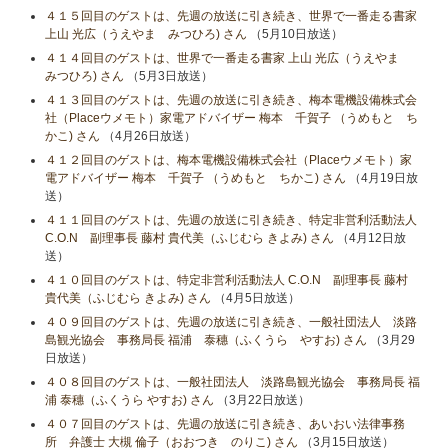
４１５回目のゲストは、先週の放送に引き続き、世界で一番走る書家
上山 光広（うえやま みつひろ) さん
（5月10日放送）
４１４回目のゲストは、世界で一番走る書家 上山 光広（うえやま
みつひろ) さん
（5月3日放送）
４１３回目のゲストは、先週の放送に引き続き、梅本電機設備株式会
社（Placeウメモト）家電アドバイザー 梅本 千賀子 （うめもと ち
かこ) さん
（4月26日放送）
４１２回目のゲストは、梅本電機設備株式会社（Placeウメモト）家
電アドバイザー 梅本 千賀子 （うめもと ちかこ) さん
（4月19日放
送）
４１１回目のゲストは、先週の放送に引き続き、特定非営利活動法人
C.O.N 副理事長 藤村 貴代美（ふじむら きよみ) さん
（4月12日放
送）
４１０回目のゲストは、特定非営利活動法人 C.O.N 副理事長 藤村
貴代美（ふじむら きよみ) さん
（4月5日放送）
４０９回目のゲストは、先週の放送に引き続き、一般社団法人 淡路
島観光協会 事務局長 福浦 泰穗（ふくうら やすお) さん
（3月29
日放送）
４０８回目のゲストは、一般社団法人 淡路島観光協会 事務局長 福
浦 泰穗（ふくうら やすお) さん
（3月22日放送）
４０７回目のゲストは、先週の放送に引き続き、あいおい法律事務
所 弁護士 大槻 倫子（おおつき のりこ) さん
（3月15日放送）