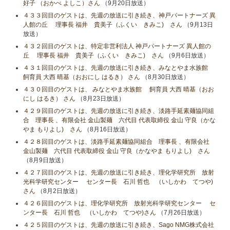
好子 （おかべ よしこ）さん
（9月20日放送）
４３３回目のゲストは、先週の放送に引き続き、神戸パートナーズ 異
人館の丘 理事長 福井 貴美子（ふくい きみこ) さん
（9月13日
放送）
４３２回目のゲストは、特定非営利法人 神戸パートナーズ 異人館の
丘 理事長 福井 貴美子（ふくい きみこ) さん
（9月6日放送）
４３１回目のゲストは、先週の放送に引き続き、みなとやま水族館
飼育員 大西 晴基（おおにし はるき） さん
（8月30日放送）
４３０回目のゲストは、 みなとやま水族館 飼育員 大西 晴基（おお
にし はるき） さん
（8月23日放送）
４２９回目のゲストは、先週の放送に引き続き、淡路手延素麺協同組
合 理事長 、有限会社 金山製麺 六代目 代表取締役 金山 守良（かな
やま もりよし) さん
（8月16日放送）
４２８回目のゲストは、淡路手延素麺協同組合 理事長 、有限会社
金山製麺 六代目 代表取締役 金山 守良（かなやま もりよし) さん
（8月9日放送）
４２７回目のゲストは、先週の放送に引き続き、理化学研究所 放射
光科学研究センター センター長 石川 哲也 （いしかわ てつや)
さん
（8月2日放送）
４２６回目のゲストは、理化学研究所 放射光科学研究センター セ
ンター長 石川 哲也 （いしかわ てつや)さん
（7月26日放送）
４２５回目のゲストは、先週の放送に引き続き、Sago NMG株式会社