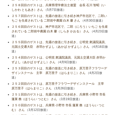
２５８回目のゲストは、兵庫県理学療法士連盟 会長 石川 智昭（い
しかわ ともあき）さん
（5月7日放送）
２５７回目のゲストは、先週の放送に引き続き神戸市北区で、二郎い
ちご を生産されている 二郎前中農園 白木 馨 さん
（4月30日放送）
２５６回目のゲストは、神戸市北区で、二郎（にろう）いちご を生産
されている 二郎前中農園 白木 馨（しらき かおる） さん
（4月23日放
送）
２５５回目のゲストは、先週の放送に引き続き、公明党 衆議院議員、
元国土交通大臣 赤羽かずよし（あかば かずよし）さん
（4月16日放
送）
２５４回目のゲストは、公明党 衆議院議員、元国土交通大臣 赤羽か
ずよし（あかば かずよし）さん
（4月9日放送）
２５３回目のゲストは、先週の放送に引き続き、原万里子フラワーデ
ザインスクール 主宰 原万里子（はらまりこ）さん
（4月2日放
送）
２５２回目のゲストは、原万里子フラワーデザインスクール 主宰
原万里子（はらまりこ）さん
（3月26日放送）
２５１回目のゲストは、先週の放送に引き続き、兵庫県 小野市 市長
蓬莱 務（ほうらい つとむ） さん
（3月19日放送）
２５０回目のゲストは、兵庫県 小野市 市長 蓬莱 務（ほうらい つと
む） さん
（3月12日放送）