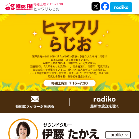
毎週土曜 7:15～7:30
ヒマワリらじお