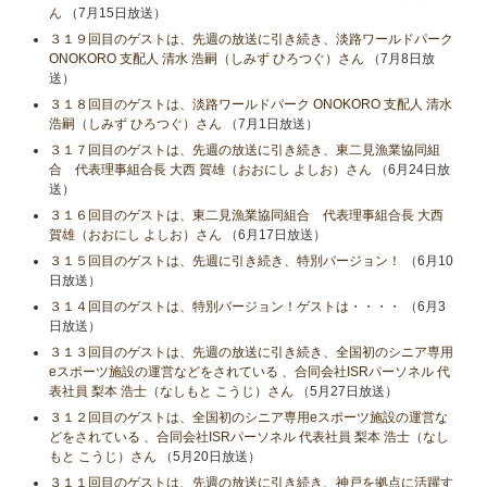
ん
（7月15日放送）
３１９回目のゲストは、先週の放送に引き続き、淡路ワールドパーク
ONOKORO 支配人 清水 浩嗣（しみず ひろつぐ）さん
（7月8日放
送）
３１８回目のゲストは、淡路ワールドパーク ONOKORO 支配人 清水
浩嗣（しみず ひろつぐ）さん
（7月1日放送）
３１７回目のゲストは、先週の放送に引き続き、東二見漁業協同組
合 代表理事組合長 大西 賀雄（おおにし よしお）さん
（6月24日放
送）
３１６回目のゲストは、東二見漁業協同組合 代表理事組合長 大西
賀雄（おおにし よしお）さん
（6月17日放送）
３１５回目のゲストは、先週に引き続き、特別バージョン！
（6月10
日放送）
３１４回目のゲストは、特別バージョン！ゲストは・・・・
（6月3
日放送）
３１３回目のゲストは、先週の放送に引き続き、全国初のシニア専用
eスポーツ施設の運営などをされている 、合同会社ISRパーソネル 代
表社員 梨本 浩士（なしもと こうじ）さん
（5月27日放送）
３１２回目のゲストは、全国初のシニア専用eスポーツ施設の運営な
どをされている 、合同会社ISRパーソネル 代表社員 梨本 浩士（なし
もと こうじ）さん
（5月20日放送）
３１１回目のゲストは、先週の放送に引き続き、神戸を拠点に活躍す