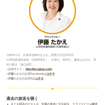
1968年1月、兵庫県尼崎市生まれ。関西大学法学部卒。
公明党参議院議員（兵庫県選出）、弁護士、税理士。趣味は山歩き、座
右の銘は「誠心誠意」。
○公式サイト：
http://ito-takae.com/
○伊藤たかえの公式Facebookは
コチラ
○伊藤たかえの公式Xは
コチラ
過去の放送を聴く
４７９回目のゲストは、先週の放送に引き続き、クラフトビール醸造