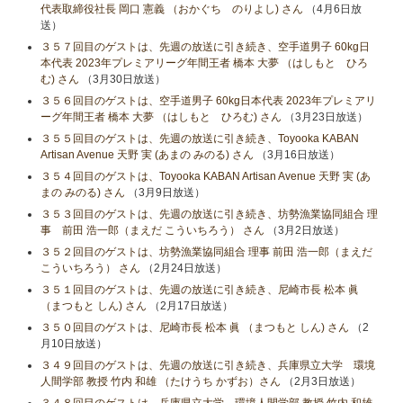
代表取締役社長 岡口 憲義 （おかぐち のりよし) さん
（4月6日放
送）
３５７回目のゲストは、先週の放送に引き続き、空手道男子 60kg日
本代表 2023年プレミアリーグ年間王者 橋本 大夢 （はしもと ひろ
む) さん
（3月30日放送）
３５６回目のゲストは、空手道男子 60kg日本代表 2023年プレミアリ
ーグ年間王者 橋本 大夢 （はしもと ひろむ) さん
（3月23日放送）
３５５回目のゲストは、先週の放送に引き続き、Toyooka KABAN
Artisan Avenue 天野 実 (あまの みのる) さん
（3月16日放送）
３５４回目のゲストは、Toyooka KABAN Artisan Avenue 天野 実 (あ
まの みのる) さん
（3月9日放送）
３５３回目のゲストは、先週の放送に引き続き、坊勢漁業協同組合 理
事 前田 浩一郎（まえだ こういちろう） さん
（3月2日放送）
３５２回目のゲストは、坊勢漁業協同組合 理事 前田 浩一郎（まえだ
こういちろう） さん
（2月24日放送）
３５１回目のゲストは、先週の放送に引き続き、尼崎市長 松本 眞
（まつもと しん) さん
（2月17日放送）
３５０回目のゲストは、尼崎市長 松本 眞 （まつもと しん) さん
（2
月10日放送）
３４９回目のゲストは、先週の放送に引き続き、兵庫県立大学 環境
人間学部 教授 竹内 和雄 （たけうち かずお）さん
（2月3日放送）