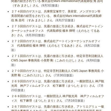
関連の経営されている 株式会社Mars international代表取締役 角 昌司
（すみ まさし）さん
（9月3日放送）
２７４回目のゲストは、兵庫県宝塚市で、美容室、メンズサロン等
美容関連の経営をされている、 株式会社Mars international代表取締
役 角 昌司 （すみ まさし）さん
（8月27日放送）
２７３回目のゲストは、先週の放送に引き続き、株式会社アートイン
ターナショナルオフィス 代表取締役 榎本 輝明（えのもと てるあ
き）さん
（8月20日放送）
２７２回目のゲストは、株式会社アートインターナショナルオフィ
ス 代表取締役 榎本 輝明（えのもと てるあき）さん
（8月13日放
送）
２７１回目のゲストは、先週の放送に引き続き、特定非営利活動法人
CWS Japan 事務局長 小美野 剛（こみの たけし）さん
（8月6日放
送）
２７０回目のゲストは、特定非営利活動法人 CWS Japan 事務局長 小
美野 剛（こみの たけし）さん
（7月30日放送）
２６９回目のゲストは、先週の放送に引き続き、一般財団法人 神戸観
光局 神戸フィルムオフィス 松下麻理（まつした まり）さん
（7月
23日放送）
２６８回目のゲストは、一般財団法人 神戸観光局 神戸フィルムオフ
ィス 松下麻理（まつした まり）さん
（7月16日放送）
２６７回目のゲストは、先週の放送に引き続き、アトリエグリュ 一級