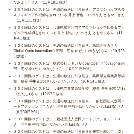
なおよし）さん
（11月18日放送）
３３７回目のゲストは、先週の放送に引き続き、アロマショップ店長
＆フィギュア作成師をされている 井上 智也 （いのうえ ともや）さん
（11月11日放送）
３３６回目のゲストは、兵庫県加古川市でアロマショップ店長＆フィ
ギュア作成師をされている 井上 智也 （いのうえ ともや）さん
（11
月4日放送）
３３５回目のゲストは、先週の放送に引き続き、株式会社カネカ
Global Open Innovation企画部 宅 佑奈 (たく ゆうな) さん
（10月28
日放送）
３３４回目のゲストは、株式会社カネカ Global Open Innovation企画
部 宅 佑奈 (たく ゆうな) さん
（10月21日放送）
３３３回目のゲストは、先週の放送に引き続き、兵庫県立農業高等学
校 校長 澤井 正志 (さわい ただし) さん
（10月14日放送）
３３２回目のゲストは、兵庫県立農業高等学校 校長 澤井 正志 (さわ
い ただし) さん
（10月7日放送）
３３１回目のゲストは、先週の放送に引き続き、一般社団法人豊岡ア
ートアクション（ＴＡＡ）理事長 中貝 宗治 (なかがい むねはる) さん
（9月30日放送）
３３０回目のゲストは、一般社団法人豊岡アートアクション（ＴＡ
Ａ）理事長 中貝 宗治 (なかがい むねはる) さん
３２９回目のゲストは、先週の放送に引き続き朝来市地域おこし協力