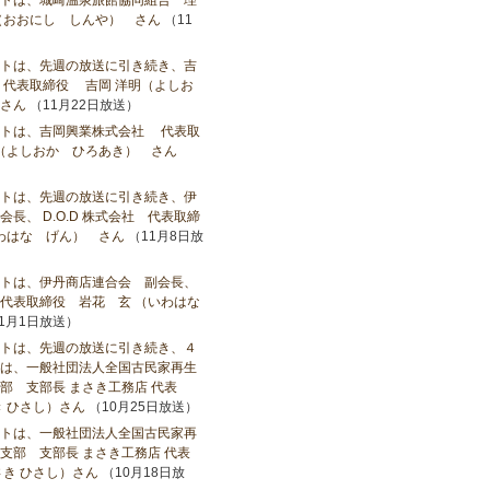
トは、城崎温泉旅館協同組合 理
（おおにし しんや） さん
（11
トは、先週の放送に引き続き、吉
代表取締役 吉岡 洋明（よしお
さん
（11月22日放送）
ストは、吉岡興業株式会社 代表取
（よしおか ひろあき） さん
）
トは、先週の放送に引き続き、伊
長、 D.O.D 株式会社 代表取締
いわはな げん） さん
（11月8日放
トは、伊丹商店連合会 副会長、
社 代表取締役 岩花 玄 （いわはな
1月1日放送）
トは、先週の放送に引き続き、４
は、一般社団法人全国古民家再生
部 支部長 まさき工務店 代表
き ひさし）さん
（10月25日放送）
トは、一般社団法人全国古民家再
支部 支部長 まさき工務店 代表
き ひさし）さん
（10月18日放