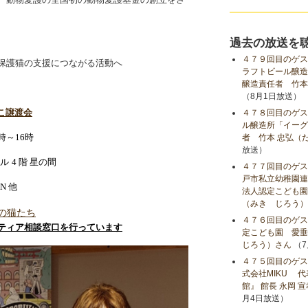
過去の放送を
４７９回目のゲス
保護猫の支援につながる活動へ
ラフトビール醸造
醸造責任者 竹本
（8月1日放送）
ねこ譲渡会
４７８回目のゲス
ル醸造所「イーグ
時～16時
者 竹本 忠弘（
放送）
ル
4 階 星の間
４７７回目のゲス
戸市私立幼稚園連
N 他
法人認定こども園
（みき じろう）
の猫たち
４７６回目のゲス
ティア相談窓口を行っています
定こども園 愛垂
じろう）さん
（7
４７５回目のゲス
式会社MIKU 
館』 館長 永岡 
月4日放送）