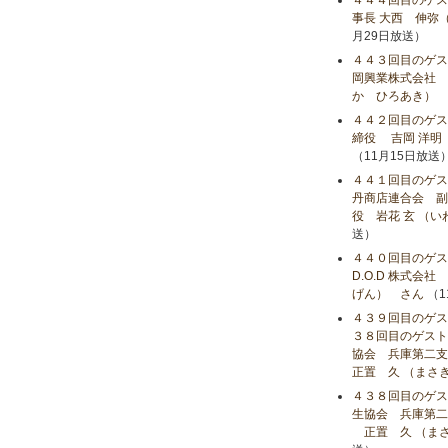
４４４回目のゲス
事長 大西 伸弥
月29日放送）
４４３回目のゲス
岡興業株式会社 
か ひろあき） 
４４２回目のゲ
締役 吉岡 洋明
（11月15日放送
４４１回目のゲス
丹商店連合会 副会
役 岩花 玄 （
送）
４４０回目のゲス
D.O.D 株式会
げん） さん
（1
４３９回目のゲス
３８回目のゲスト
協会 兵庫第二支
正置 久 （まさ
４３８回目のゲス
生協会 兵庫第二
正置 久 （まさ