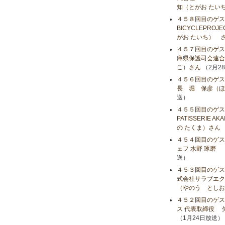
知（とがお たい
４５８回目のゲス
BICYCLEPR
がお たいち） 
４５７回目のゲス
庫県保護司会連合
こ）さん
（2月2
４５６回目のゲス
長 堀 保彦（ほ
送）
４５５回目のゲス
PATISSERIE 
の たくま）さん
４５４回目のゲストは、
ェフ 水野 琢磨 
送）
４５３回目のゲス
式会社サラブエク
（やのう としお
４５２回目のゲス
ス 代表取締役 
（1月24日放送）