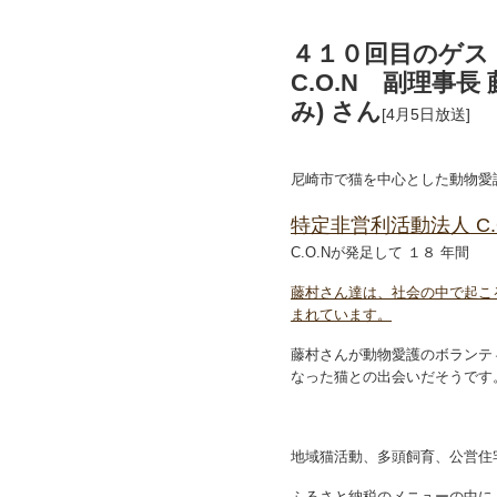
４１０回目のゲス
C.O.N 副理事長
み) さん
[4月5日放送]
尼崎市で猫を中心とした動物愛
特定非営利活動法人 C.
C.O.Nが発足して １８ 年間
藤村さん達は、
社会の中で起こ
まれています。
藤村さんが動物愛護のボランテ
なった猫との出会いだそうです
地域猫活動、多頭飼育、公営住
ふるさと納税のメニューの中に