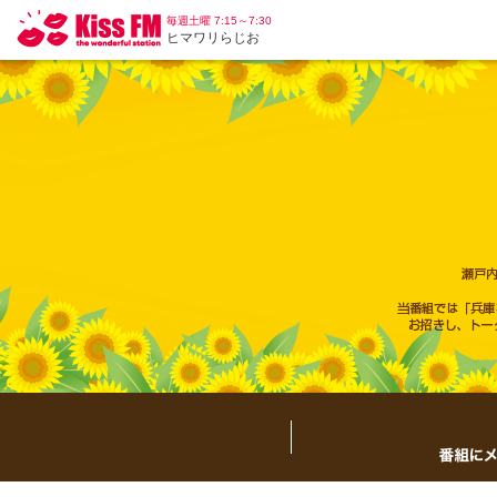
毎週土曜 7:15～7:30
ヒマワリらじお