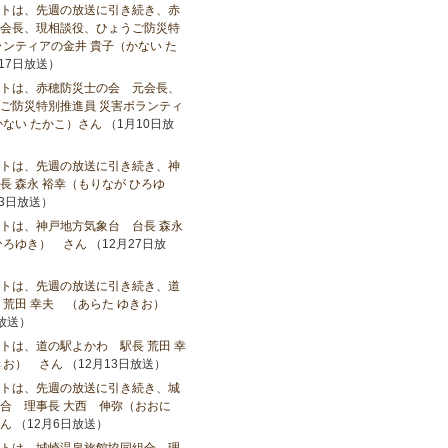
トは、先週の放送に引き続き、赤
会長、現相談役、ひょうご防災特
ランティアの金井 貴子（かない た
17日放送）
トは、赤穂防災士の会 元会長、
ご防災特別推進員 災害ボランティ
かない たかこ）さん
（1月10日放
トは、先週の放送に引き続き、神
長 森永 裕幸（もりなが ひろゆ
3日放送）
トは、神戸地方気象台 台長 森永
ひろゆき） さん
（12月27日放
トは、先週の放送に引き続き、道
 荒田 幸夫 （あらた ゆきお）
日放送）
トは、道の駅よかわ 駅長 荒田 幸
きお） さん
（12月13日放送）
トは、先週の放送に引き続き、城
合 理事長 大西 伸弥（おおに
ん
（12月6日放送）