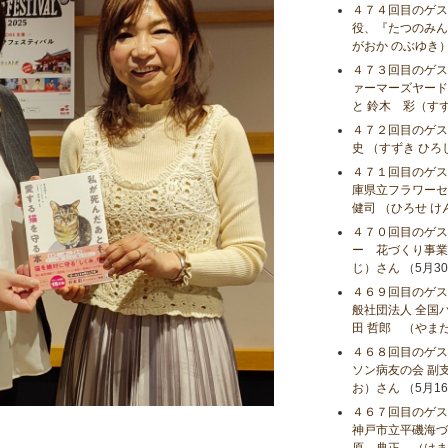
４７４回目のゲス
役、『たつのみんな
がおか のぶゆき
４７３回目のゲス
ァーマーズヤード
と 鈴木 彩（す
４７２回目のゲス
史 （すずき ひろ
４７１回目のゲス
庫県立フラワーセ
健司 （ひろせ 
４７０回目のゲス
ー 花づくり事業課
じ）さん
（5月3
４６９回目のゲス
般社団法人 全国
田 哲郎 （やま
４６８回目のゲス
ソン病友の会 副支
お）さん
（5月1
４６７回目のゲス
神戸市立平磯海づ