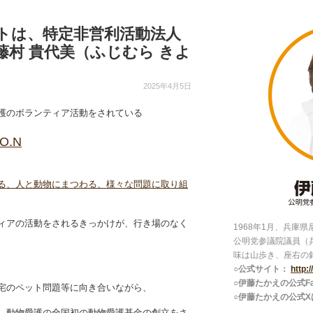
トは、特定非営利活動法人
 藤村 貴代美（ふじむら きよ
2025年4月5日
護のボランティア活動をされている
O.N
る、人と動物にまつわる、様々な問題に取り組
ィアの活動をされるきっかけが、行き場のなく
1968年1月、兵庫
。
公明党参議院議員（
味は山歩き、座右の
○公式サイト：
http:
○伊藤たかえの公式Fac
宅のペット問題等に向き合いながら、
○伊藤たかえの公式X
、動物愛護の全国初の動物愛護基金の創立をさ