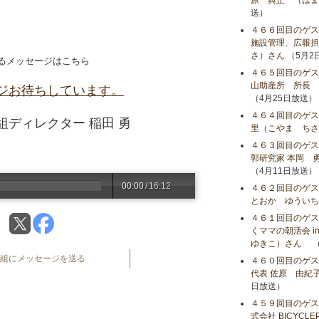
原 典正 （はま
送）
４６６回目のゲ
施設管理、広報担
さ）さん
（5月2
るメッセージはこちら
４６５回目のゲス
山助産所 所長 
ジお待ちしています。
（4月25日放送）
４６４回目のゲス
ディレクター 稲田 勇
里（こやま ちさ
４６３回目のゲス
郭研究家 本岡 
（4月11日放送）
00:00
/
16:12
４６２回目のゲス
とおか ゆういち
４６１回目のゲス
くママの朝活会 i
ゆきこ）さん
（
組にメッセージを送る
４６０回目のゲス
代表 佐原 由紀
日放送）
４５９回目のゲス
式会社 BICYC