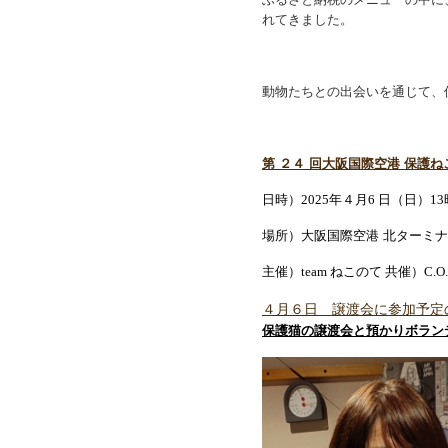
れてきました。
動物たちとの出会いを通じて、
第 ２４ 回大阪国際空港 保護
日時）
2025年４月6 日（日）13
場所）大阪国際空港
北ターミナ
主催）
team ねこのて 共催）C.O.
４月６日 譲渡会に参加予定
保護猫の譲渡会と預かりボラン