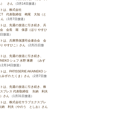
ち） さん
（3月14日放送）
トは、株式会社
OJECT 代表取締役 栂尾 大知（と
さん
（3月7日放送）
トは、先週の放送に引き続き、兵
会 会長 堀 保彦（ほり やすひ
8日放送）
トは、兵庫県保護司会連合会 会
り やすひこ）さん
（2月21日放
トは、先週の放送に引き続き、
AKAINEKO シェフ 水野 琢磨 （みず
（2月14日放送）
PATISSERIE AKAINEKO シ
（みずの たくま）さん
（2月7日放
トは、先週の放送に引き続き、株
スプレス 代表取締役 矢納 利夫
）さん
（1月31日放送）
トは、株式会社サラブエクスプレ
矢納 利夫（やのう としお）さん