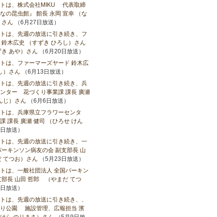
トは、株式会社MIKU 代表取締
の昆虫館』 館長 永岡 宣幸 （な
）さん
（6月27日放送）
トは、先週の放送に引き続き、フ
 鈴木広史 （すずき ひろし）さん
ずき あや）さん
（6月20日放送）
トは、ファーマーズヤード 鈴木広
し）さん
（6月13日放送）
トは、先週の放送に引き続き、兵
ンター 花づくり事業課 課長 廣瀬
けんじ）さん
（6月6日放送）
トは、兵庫県立フラワーセンタ
 課長 廣瀬 健司 （ひろせ けん
0日放送）
トは、先週の放送に引き続き、一
パーキンソン病友の会 副支部長 山
だ てつお）さん
（5月23日放送）
トは、一般社団法人 全国パーキン
部長 山田 哲郎 （やまだ てつ
6日放送）
トは、先週の放送に引き続き、、
り公園 施設管理、広報担当 濱