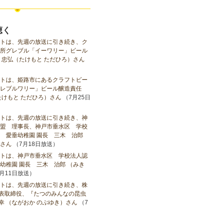
聴く
トは、先週の放送に引き続き、ク
所グレブル「イーワリー」ビール
 忠弘（たけもと ただひろ）さん
トは、姫路市にあるクラフトビー
レブルワリー」ビール醸造責任
たけもと ただひろ）さん
（7月25日
トは、先週の放送に引き続き、神
盟 理事長、神戸市垂水区 学校
 愛垂幼稚園 園長 三木 治郎
さん
（7月18日放送）
トは、神戸市垂水区 学校法人認
幼稚園 園長 三木 治郎 （みき
月11日放送）
トは、先週の放送に引き続き、株
代表取締役、『たつのみんなの昆虫
宣幸 （ながおか のぶゆき）さん
（7