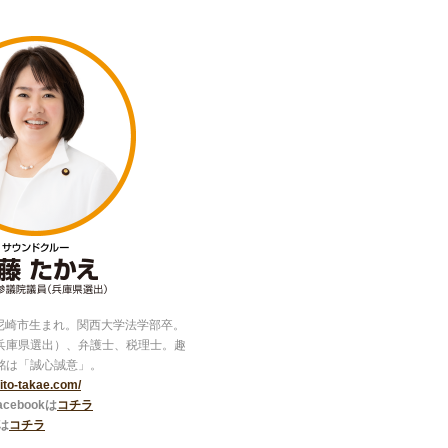
県尼崎市生まれ。関西大学法学部卒。
兵庫県選出）、弁護士、税理士。趣
銘は「誠心誠意」。
//ito-takae.com/
ebookは
コチラ
は
コチラ