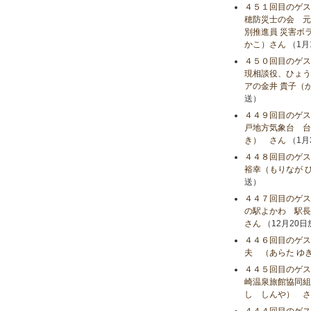
４５１回目のゲス
穂防災士の会 元
別推進員 災害ボ
かこ）さん
（1月
４５０回目のゲス
現相談役、ひょう
アの金井 貴子（
送）
４４９回目のゲス
戸地方気象台 台
き） さん
（1月
４４８回目のゲス
裕幸（もりなが 
送）
４４７回目のゲス
の駅よかわ 駅長
さん
（12月20
４４６回目のゲス
夫 （あらた ゆ
４４５回目のゲス
崎温泉旅館協同組
し しんや） さ