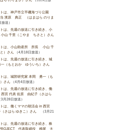
はら のりまさ）さん
（5月9日放
ストは、神戸市立平磯海づり公園
当 濱原 典正 （はまはら のりま
日放送）
トは、先週の放送に引き続き、小
小山​ 千里（こやま ちさと）さん
トは、小山助産所 所長 小山​ 千
と）さん
（4月18日放送）
トは、先週の放送に引き続き、城
勇一（もとおか ゆういち）さん
トは、城郭研究家 本岡 勇一（も
）さん
（4月4日放送）
トは、先週の放送に引き続き、働
n 西宮 代表 佐原 由紀子（さはら
3月28日放送）
トは、働くママの朝活会 in 西宮
子（さはら ゆきこ）さん
（3月21
トは、先週の放送に引き続き、株
LEPROJECT 代表取締役 栂尾 大