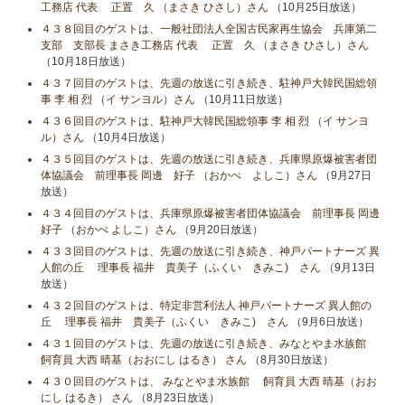
工務店 代表 正置 久 （まさき ひさし）さん
（10月25日放送）
４３８回目のゲストは、一般社団法人全国古民家再生協会 兵庫第二
支部 支部長 まさき工務店 代表 正置 久 （まさき ひさし）さん
（10月18日放送）
４３７回目のゲストは、先週の放送に引き続き、駐神戸大韓民国総領
事 李 相 烈 （イ サンヨル）さん
（10月11日放送）
４３６回目のゲストは、駐神戸大韓民国総領事 李 相 烈 （イ サンヨ
ル）さん
（10月4日放送）
４３５回目のゲストは、先週の放送に引き続き、兵庫県原爆被害者団
体協議会 前理事長 岡邊 好子 （おかべ よしこ）さん
（9月27日
放送）
４３４回目のゲストは、兵庫県原爆被害者団体協議会 前理事長 岡邊
好子 （おかべ よしこ）さん
（9月20日放送）
４３３回目のゲストは、先週の放送に引き続き、神戸パートナーズ 異
人館の丘 理事長 福井 貴美子（ふくい きみこ) さん
（9月13日
放送）
４３２回目のゲストは、特定非営利法人 神戸パートナーズ 異人館の
丘 理事長 福井 貴美子（ふくい きみこ) さん
（9月6日放送）
４３１回目のゲストは、先週の放送に引き続き、みなとやま水族館
飼育員 大西 晴基（おおにし はるき） さん
（8月30日放送）
４３０回目のゲストは、 みなとやま水族館 飼育員 大西 晴基（おお
にし はるき） さん
（8月23日放送）