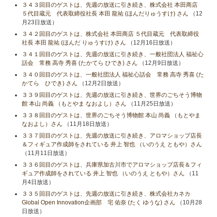
３４３回目のゲストは、先週の放送に引き続き、株式会社 本田商店
５代目蔵元 代表取締役社長 本田 龍祐 (ほんだりゅうすけ) さん
（12
月23日放送）
３４２回目のゲストは、株式会社 本田商店 ５代目蔵元 代表取締役
社長 本田 龍祐 (ほんだ りゅうすけ) さん
（12月16日放送）
３４１回目のゲストは、先週の放送に引き続き、一般社団法人 福祉心
話会 常務 高寺 秀喜 (たかてら ひでき) さん
（12月9日放送）
３４０回目のゲストは、一般社団法人 福祉心話会 常務 高寺 秀喜 (た
かてら ひでき) さん
（12月2日放送）
３３９回目のゲストは、先週の放送に引き続き、世界のごちそう博物
館 本山 尚義 （もとやま なおよし）さん
（11月25日放送）
３３８回目のゲストは、世界のごちそう博物館 本山 尚義 （もとやま
なおよし）さん
（11月18日放送）
３３７回目のゲストは、先週の放送に引き続き、アロマショップ店長
＆フィギュア作成師をされている 井上 智也 （いのうえ ともや）さん
（11月11日放送）
３３６回目のゲストは、兵庫県加古川市でアロマショップ店長＆フィ
ギュア作成師をされている 井上 智也 （いのうえ ともや）さん
（11
月4日放送）
３３５回目のゲストは、先週の放送に引き続き、株式会社カネカ
Global Open Innovation企画部 宅 佑奈 (たく ゆうな) さん
（10月28
日放送）