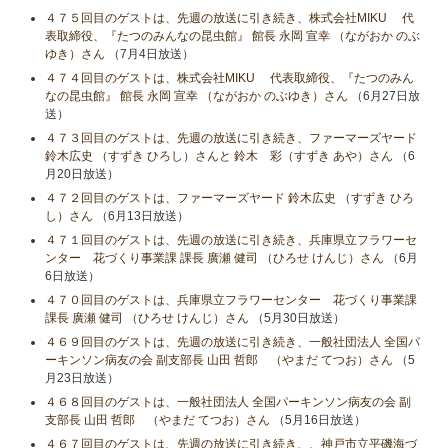
４７５回目のゲストは、先週の放送に引き続き、株式会社MIKU 代
表取締役、『たつのみんなの昆虫館』 館長 永岡 宣幸 （ながおか のぶ
ゆき）さん
（7月4日放送）
４７４回目のゲストは、株式会社MIKU 代表取締役、『たつのみん
なの昆虫館』 館長 永岡 宣幸 （ながおか のぶゆき）さん
（6月27日放
送）
４７３回目のゲストは、先週の放送に引き続き、ファーマーズヤード
鈴木広史 （すずき ひろし）さんと 鈴木 彩（すずき あや）さん
（6
月20日放送）
４７２回目のゲストは、ファーマーズヤード 鈴木広史 （すずき ひろ
し）さん
（6月13日放送）
４７１回目のゲストは、先週の放送に引き続き、兵庫県立フラワーセ
ンター 花づくり事業課 課長 廣瀬 健司 （ひろせ けんじ）さん
（6月
6日放送）
４７０回目のゲストは、兵庫県立フラワーセンター 花づくり事業課
課長 廣瀬 健司 （ひろせ けんじ）さん
（5月30日放送）
４６９回目のゲストは、先週の放送に引き続き、一般社団法人 全国パ
ーキンソン病友の会 副支部長 山田 哲郎 （やまだ てつお）さん
（5
月23日放送）
４６８回目のゲストは、一般社団法人 全国パーキンソン病友の会 副
支部長 山田 哲郎 （やまだ てつお）さん
（5月16日放送）
４６７回目のゲストは、先週の放送に引き続き、、神戸市立平磯海づ