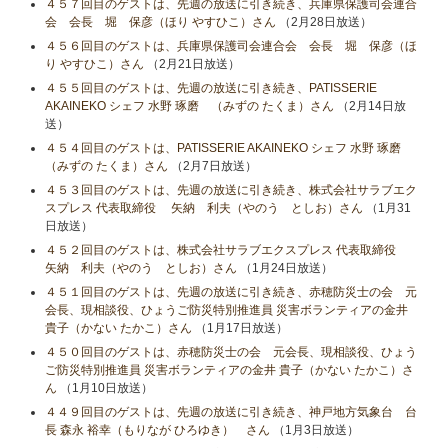
４５７回目のゲストは、先週の放送に引き続き、兵庫県保護司会連合
会 会長 堀 保彦（ほり やすひこ）さん
（2月28日放送）
４５６回目のゲストは、兵庫県保護司会連合会 会長 堀 保彦（ほ
り やすひこ）さん
（2月21日放送）
４５５回目のゲストは、先週の放送に引き続き、PATISSERIE
AKAINEKO シェフ 水野 琢磨 （みずの たくま）さん
（2月14日放
送）
４５４回目のゲストは、PATISSERIE AKAINEKO シェフ 水野 琢磨
（みずの たくま）さん
（2月7日放送）
４５３回目のゲストは、先週の放送に引き続き、株式会社サラブエク
スプレス 代表取締役 矢納 利夫（やのう としお）さん
（1月31
日放送）
４５２回目のゲストは、株式会社サラブエクスプレス 代表取締役
矢納 利夫（やのう としお）さん
（1月24日放送）
４５１回目のゲストは、先週の放送に引き続き、赤穂防災士の会 元
会長、現相談役、ひょうご防災特別推進員 災害ボランティアの金井
貴子（かない たかこ）さん
（1月17日放送）
４５０回目のゲストは、赤穂防災士の会 元会長、現相談役、ひょう
ご防災特別推進員 災害ボランティアの金井 貴子（かない たかこ）さ
ん
（1月10日放送）
４４９回目のゲストは、先週の放送に引き続き、神戸地方気象台 台
長 森永 裕幸（もりなが ひろゆき） さん
（1月3日放送）