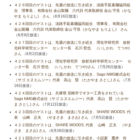
４２９回目のゲストは、先週の放送に引き続き、淡路手延素麺協同組
合 理事長 、有限会社 金山製麺 六代目 代表取締役 金山 守良（かな
やま もりよし) さん
（8月16日放送）
４２８回目のゲストは、淡路手延素麺協同組合 理事長 、有限会社
金山製麺 六代目 代表取締役 金山 守良（かなやま もりよし) さん
（8月9日放送）
４２７回目のゲストは、先週の放送に引き続き、理化学研究所 放射
光科学研究センター センター長 石川 哲也 （いしかわ てつや)
さん
（8月2日放送）
４２６回目のゲストは、理化学研究所 放射光科学研究センター セ
ンター長 石川 哲也 （いしかわ てつや)さん
（7月26日放送）
４２５回目のゲストは、先週の放送に引き続き、Sago NMG株式会社
（サゴ エヌエムジー）代表 高山 賢 （たかやま さとし) さん
（7月
19日放送）
４２４回目のゲストは、兵庫県 尼崎市でギター工房をされている
Sago NMG株式会社（サゴ エヌエムジー）代表 高山 賢 （たかや
ま さとし) さん
（7月12日放送）
４２３回目のゲストは、先週の放送に引き続き、SHARE WOODS. 代
表 山崎 正夫 （やまさき まさお) さん
（7月5日放送）
４２２回目のゲストは、SHARE WOODS. 代表 山崎 正夫 （やま
さき まさお) さん
（6月28日放送）
４２１回目のゲストは、先週の放送に引き続き、小説家 鷹井 伶