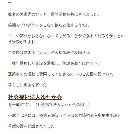
て
数名の障害児の方々と一週間活動を共にされました。
笑顔でプログラムをこなす彼らと接するうちに
「この笑顔がおとなになっても見ることができるのだろうか」とい
う疑問が生まれ、
卒業後は障害者（大人）の入所施設に就職され
十数年勤務した施設を退職し、施設を新たに作ろうと
蓬莱
さんの活動に賛同してくださる方々のご支援を受けられ、
暮らしに重きを置いた
社会福祉法人ゆたか会
を平成
3年に。（社会福祉法人ゆたか会の認可）
平成
4年2月には、障害者施設（当時は知的障害者入所更生施設）
希望の郷
を開設されました。