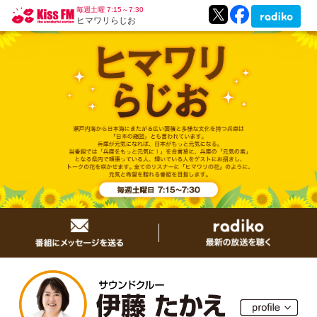
毎週土曜 7:15～7:30
ヒマワリらじお