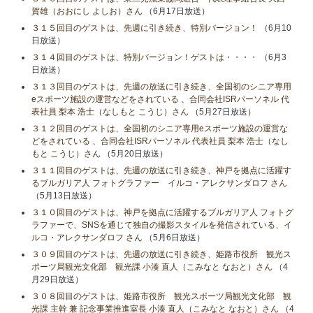
賀雄（おおにし よしお）さん
（6月17日放送）
３１５回目のゲストは、先週に引き続き、特別バージョン！
（6月10
日放送）
３１４回目のゲストは、特別バージョン！ゲストは・・・・
（6月3
日放送）
３１３回目のゲストは、先週の放送に引き続き、全国初のシニア専用
eスポーツ施設の運営などをされている 、合同会社ISRパーソネル 代
表社員 梨本 浩士（なしもと こうじ）さん
（5月27日放送）
３１２回目のゲストは、全国初のシニア専用eスポーツ施設の運営な
どをされている 、合同会社ISRパーソネル 代表社員 梨本 浩士（なし
もと こうじ）さん
（5月20日放送）
３１１回目のゲストは、先週の放送に引き続き、神戸を拠点に活躍す
るブルガリア人 フォトグラファー イルコ・アレクサンダロフ さん
（5月13日放送）
３１０回目のゲストは、神戸を拠点に活躍するブルガリア人 フォトグ
ラファーで、SNSを通じて独自の撮影スタイルを発信されている、イ
ルコ・アレクサンダロフ さん
（5月6日放送）
３０９回目のゲストは、先週の放送に引き続き、姫路市役所 観光ス
ポーツ局観光文化部 観光課 小湊 直人（こみなと なおと）さん
（4
月29日放送）
３０８回目のゲストは、姫路市役所 観光スポーツ局観光文化部 観
光課 主幹 兼 記念事業推進室長 小湊 直人（こみなと なおと）さん
（4