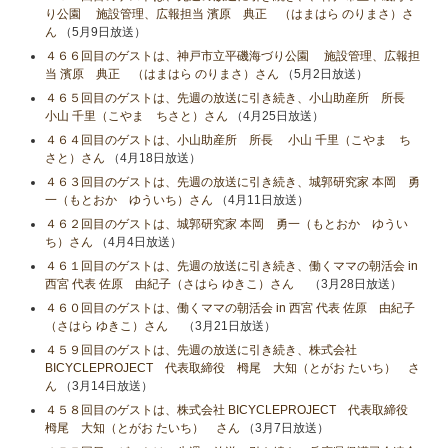
り公園 施設管理、広報担当 濱原 典正 （はまはら のりまさ）さ
ん
（5月9日放送）
４６６回目のゲストは、神戸市立平磯海づり公園 施設管理、広報担
当 濱原 典正 （はまはら のりまさ）さん
（5月2日放送）
４６５回目のゲストは、先週の放送に引き続き、小山助産所 所長
小山​ 千里（こやま ちさと）さん
（4月25日放送）
４６４回目のゲストは、小山助産所 所長 小山​ 千里（こやま ち
さと）さん
（4月18日放送）
４６３回目のゲストは、先週の放送に引き続き、城郭研究家 本岡 勇
一（もとおか ゆういち）さん
（4月11日放送）
４６２回目のゲストは、城郭研究家 本岡 勇一（もとおか ゆうい
ち）さん
（4月4日放送）
４６１回目のゲストは、先週の放送に引き続き、働くママの朝活会 in
西宮 代表 佐原 由紀子（さはら ゆきこ）さん
（3月28日放送）
４６０回目のゲストは、働くママの朝活会 in 西宮 代表 佐原 由紀子
（さはら ゆきこ）さん
（3月21日放送）
４５９回目のゲストは、先週の放送に引き続き、株式会社
BICYCLEPROJECT 代表取締役 栂尾 大知（とがお たいち） さ
ん
（3月14日放送）
４５８回目のゲストは、株式会社 BICYCLEPROJECT 代表取締役
栂尾 大知（とがお たいち） さん
（3月7日放送）