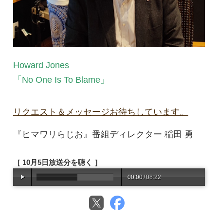
Howard Jones
「No One Is To Blame」
リクエスト＆メッセージお待ちしています。
『ヒマワリらじお』番組ディレクター 稲田 勇
［ 10月5日放送分を聴く ］
00:00
/
08:22