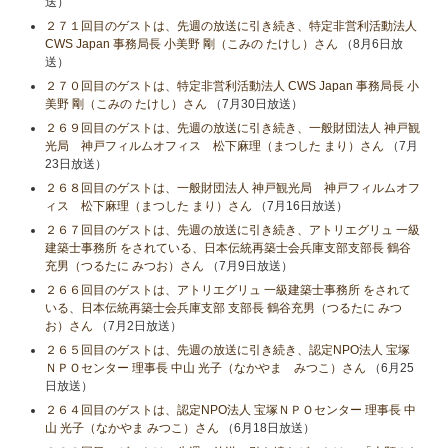
送）
２７１回目のゲストは、先週の放送に引き続き、特定非営利活動法人
CWS Japan 事務局長 小美野 剛（こみの たけし）さん
（8月6日放
送）
２７０回目のゲストは、特定非営利活動法人 CWS Japan 事務局長 小
美野 剛（こみの たけし）さん
（7月30日放送）
２６９回目のゲストは、先週の放送に引き続き、一般財団法人 神戸観
光局 神戸フィルムオフィス 松下麻理（まつした まり）さん
（7月
23日放送）
２６８回目のゲストは、一般財団法人 神戸観光局 神戸フィルムオフ
ィス 松下麻理（まつした まり）さん
（7月16日放送）
２６７回目のゲストは、先週の放送に引き続き、アトリエグリュ 一級
建築士事務所 をされている、日本伝統再築士会兵庫支部支部長 鶴谷
充男（つるたに みつお）さん
（7月9日放送）
２６６回目のゲストは、アトリエグリュ 一級建築士事務所 をされて
いる、日本伝統再築士会兵庫支部 支部長 鶴谷充男（つるたに みつ
お）さん
（7月2日放送）
２６５回目のゲストは、先週の放送に引き続き、認定NPO法人 宝塚
ＮＰＯセンター 理事長 中山 光子（なかやま みつこ）さん
（6月25
日放送）
２６４回目のゲストは、認定NPO法人 宝塚ＮＰＯセンター 理事長 中
山 光子（なかやま みつこ）さん
（6月18日放送）