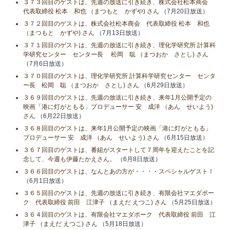
３７３回目のゲストは、先週の放送に引き続き、株式会社松本商会
代表取締役 松本 和也 （まつもと かずや) さん
（7月20日放送）
３７２回目のゲストは、株式会社松本商会 代表取締役 松本 和也
（まつもと かずや) さん
（7月13日放送）
３７１回目のゲストは、先週の放送に引き続き、理化学研究所 計算科
学研究センター センター長 松岡 聡 （まつおか さとし) さん
（7月6日放送）
３７０回目のゲストは、理化学研究所 計算科学研究センター センタ
ー長 松岡 聡 （まつおか さとし) さん
（6月29日放送）
３６９回目のゲストは、先週の放送に引き続き、来年1月公開予定の
映画「港に灯がともる」プロデューサー 安 成洋 （あん せいよう)
さん
（6月22日放送）
３６８回目のゲストは、来年1月公開予定の映画「港に灯がともる」
プロデューサー 安 成洋 （あん せいよう) さん
（6月15日放送）
３６７回目のゲストは、番組がスタートして７周年を迎えたことを記
念して、今週も伊藤たかえさん。
（6月8日放送）
３６６回目のゲストは、なんとあの方が・・・・スペシャルゲスト！
（6月1日放送）
３６５回目のゲストは、先週の放送に引き続き、有限会社マエダポー
ク 代表取締役 前田 江津子 （まえだ えつこ) さん
（5月25日放送）
３６４回目のゲストは、有限会社マエダポーク 代表取締役 前田 江
津子 （まえだ えつこ) さん
（5月18日放送）