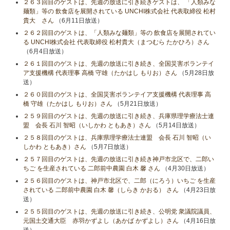
２６３回目のゲストは、先週の放送に引き続きゲストは、 「人類みな
麺類」等の 飲食店を展開されている UNCHI株式会社 代表取締役 松村
貴大 さん
（6月11日放送）
２６２回目のゲストは、「人類みな麺類」等の 飲食店を展開されてい
る UNCHI株式会社 代表取締役 松村貴大（まつむら たかひろ）さん
（6月4日放送）
２６１回目のゲストは、先週の放送に引き続き、全国災害ボランテイ
ア支援機構 代表理事 高橋 守雄（たかはし もりお）さん
（5月28日放
送）
２６０回目のゲストは、全国災害ボランテイア支援機構 代表理事 高
橋 守雄（たかはし もりお）さん
（5月21日放送）
２５９回目のゲストは、先週の放送に引き続き、兵庫県理学療法士連
盟 会長 石川 智昭（いしかわ ともあき）さん
（5月14日放送）
２５８回目のゲストは、兵庫県理学療法士連盟 会長 石川 智昭（い
しかわ ともあき）さん
（5月7日放送）
２５７回目のゲストは、先週の放送に引き続き神戸市北区で、二郎い
ちご を生産されている 二郎前中農園 白木 馨 さん
（4月30日放送）
２５６回目のゲストは、神戸市北区で、二郎（にろう）いちご を生産
されている 二郎前中農園 白木 馨（しらき かおる） さん
（4月23日放
送）
２５５回目のゲストは、先週の放送に引き続き、公明党 衆議院議員、
元国土交通大臣 赤羽かずよし（あかば かずよし）さん
（4月16日放