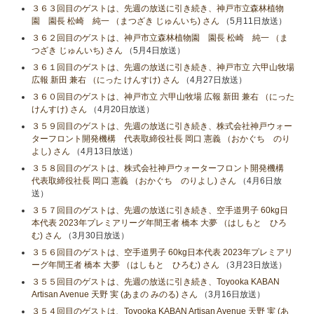
３６３回目のゲストは、先週の放送に引き続き、神戸市立森林植物
園 園長 松崎 純一 （まつざき じゅんいち) さん
（5月11日放送）
３６２回目のゲストは、神戸市立森林植物園 園長 松崎 純一 （ま
つざき じゅんいち) さん
（5月4日放送）
３６１回目のゲストは、先週の放送に引き続き、神戸市立 六甲山牧場
広報 新田 兼右 （にった けんすけ) さん
（4月27日放送）
３６０回目のゲストは、神戸市立 六甲山牧場 広報 新田 兼右 （にった
けんすけ) さん
（4月20日放送）
３５９回目のゲストは、先週の放送に引き続き、株式会社神戸ウォー
ターフロント開発機構 代表取締役社長 岡口 憲義 （おかぐち のり
よし) さん
（4月13日放送）
３５８回目のゲストは、株式会社神戸ウォーターフロント開発機構
代表取締役社長 岡口 憲義 （おかぐち のりよし) さん
（4月6日放
送）
３５７回目のゲストは、先週の放送に引き続き、空手道男子 60kg日
本代表 2023年プレミアリーグ年間王者 橋本 大夢 （はしもと ひろ
む) さん
（3月30日放送）
３５６回目のゲストは、空手道男子 60kg日本代表 2023年プレミアリ
ーグ年間王者 橋本 大夢 （はしもと ひろむ) さん
（3月23日放送）
３５５回目のゲストは、先週の放送に引き続き、Toyooka KABAN
Artisan Avenue 天野 実 (あまの みのる) さん
（3月16日放送）
３５４回目のゲストは、Toyooka KABAN Artisan Avenue 天野 実 (あ