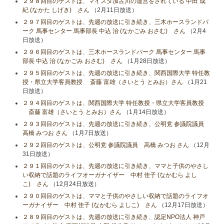
２９８回目のゲストは、マイスタ加古川の運営をされている 中田 成
紀 (なかた しげき) さん
（2月11日放送）
２９７回目のゲストは、先週の放送に引き続き、三木ホースランドパ
ーク 馬事センター 馬事部長 中込 治 (なかごみ おさむ) さん
（2月4
日放送）
２９６回目のゲストは、三木ホースランドパーク 馬事センター 馬事
部長 中込 治 (なかごみ おさむ) さん
（1月28日放送）
２９５回目のゲストは、先週の放送に引き続き、関西国際大学 特任教
授・県立大学客員教授 斎藤 富雄（さいとう とみお）さん
（1月21
日放送）
２９４回目のゲストは、関西国際大学 特任教授・県立大学客員教授
斎藤 富雄（さいとう とみお）さん
（1月14日放送）
２９３回目のゲストは、先週の放送に引き続き、公明党 参議院議員
高橋 みつお さん
（1月7日放送）
２９２回目のゲストは、公明党 参議院議員 高橋 みつお さん
（12月
31日放送）
２９１回目のゲストは、先週の放送に引き続き、ママと子供のやさし
い収納で話題のライフオーガナイザー 中村 佳子 (なかむら よし
こ) さん
（12月24日放送）
２９０回目のゲストは、ママと子供のやさしい収納で話題のライフオ
ーガナイザー 中村 佳子 (なかむら よしこ) さん
（12月17日放送）
２８９回目のゲストは、先週の放送に引き続き、認定NPO法人 神戸