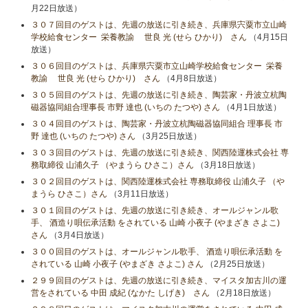
月22日放送）
３０７回目のゲストは、先週の放送に引き続き、兵庫県宍粟市立山崎
学校給食センター 栄養教諭 世良 光 (せら ひかり) さん
（4月15日
放送）
３０６回目のゲストは、兵庫県宍粟市立山崎学校給食センター 栄養
教諭 世良 光 (せら ひかり) さん
（4月8日放送）
３０５回目のゲストは、先週の放送に引き続き、陶芸家・丹波立杭陶
磁器協同組合理事長 市野 達也 (いちの たつや) さん
（4月1日放送）
３０４回目のゲストは、陶芸家・丹波立杭陶磁器協同組合 理事長 市
野 達也 (いちの たつや) さん
（3月25日放送）
３０３回目のゲストは、先週の放送に引き続き、関西陸運株式会社 専
務取締役 山浦久子 （やまうら ひさこ）さん
（3月18日放送）
３０２回目のゲストは、関西陸運株式会社 専務取締役 山浦久子 （や
まうら ひさこ）さん
（3月11日放送）
３０１回目のゲストは、先週の放送に引き続き、オールジャンル歌
手、 酒造り唄伝承活動 をされている 山崎 小夜子 (やまざき さよこ)
さん
（3月4日放送）
３００回目のゲストは、オールジャンル歌手、 酒造り唄伝承活動 を
されている 山崎 小夜子 (やまざき さよこ) さん
（2月25日放送）
２９９回目のゲストは、先週の放送に引き続き、マイスタ加古川の運
営をされている 中田 成紀 (なかた しげき) さん
（2月18日放送）