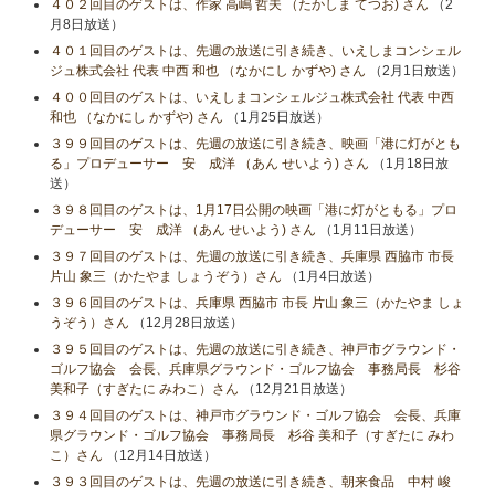
４０２回目のゲストは、作家 高嶋 哲夫 （たかしま てつお) さん
（2
月8日放送）
４０１回目のゲストは、先週の放送に引き続き、いえしまコンシェル
ジュ株式会社 代表 中西 和也 （なかにし かずや) さん
（2月1日放送）
４００回目のゲストは、いえしまコンシェルジュ株式会社 代表 中西
和也 （なかにし かずや) さん
（1月25日放送）
３９９回目のゲストは、先週の放送に引き続き、映画「港に灯がとも
る」プロデューサー 安 成洋 （あん せいよう) さん
（1月18日放
送）
３９８回目のゲストは、1月17日公開の映画「港に灯がともる」プロ
デューサー 安 成洋 （あん せいよう) さん
（1月11日放送）
３９７回目のゲストは、先週の放送に引き続き、兵庫県 西脇市 市長
片山 象三（かたやま しょうぞう）さん
（1月4日放送）
３９６回目のゲストは、兵庫県 西脇市 市長 片山 象三（かたやま しょ
うぞう）さん
（12月28日放送）
３９５回目のゲストは、先週の放送に引き続き、神戸市グラウンド・
ゴルフ協会 会長、兵庫県グラウンド・ゴルフ協会 事務局長 杉谷
美和子（すぎたに みわこ）さん
（12月21日放送）
３９４回目のゲストは、神戸市グラウンド・ゴルフ協会 会長、兵庫
県グラウンド・ゴルフ協会 事務局長 杉谷 美和子（すぎたに みわ
こ）さん
（12月14日放送）
３９３回目のゲストは、先週の放送に引き続き、朝来食品 中村 峻