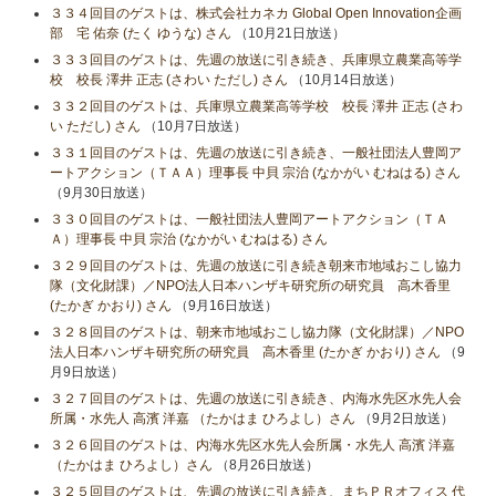
３３４回目のゲストは、株式会社カネカ Global Open Innovation企画
部 宅 佑奈 (たく ゆうな) さん
（10月21日放送）
３３３回目のゲストは、先週の放送に引き続き、兵庫県立農業高等学
校 校長 澤井 正志 (さわい ただし) さん
（10月14日放送）
３３２回目のゲストは、兵庫県立農業高等学校 校長 澤井 正志 (さわ
い ただし) さん
（10月7日放送）
３３１回目のゲストは、先週の放送に引き続き、一般社団法人豊岡ア
ートアクション（ＴＡＡ）理事長 中貝 宗治 (なかがい むねはる) さん
（9月30日放送）
３３０回目のゲストは、一般社団法人豊岡アートアクション（ＴＡ
Ａ）理事長 中貝 宗治 (なかがい むねはる) さん
３２９回目のゲストは、先週の放送に引き続き朝来市地域おこし協力
隊（文化財課）／NPO法人日本ハンザキ研究所の研究員 高木香里
(たかぎ かおり) さん
（9月16日放送）
３２８回目のゲストは、朝来市地域おこし協力隊（文化財課）／NPO
法人日本ハンザキ研究所の研究員 高木香里 (たかぎ かおり) さん
（9
月9日放送）
３２７回目のゲストは、先週の放送に引き続き、内海水先区水先人会
所属・水先人 高濱 洋嘉 （たかはま ひろよし）さん
（9月2日放送）
３２６回目のゲストは、内海水先区水先人会所属・水先人 高濱 洋嘉
（たかはま ひろよし）さん
（8月26日放送）
３２５回目のゲストは、先週の放送に引き続き、まちＰＲオフィス 代