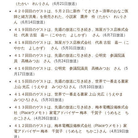
（たかい れい) さん
（6月21日放送）
４２０回目のゲストは、５月２日に新作「てきてき～浪華のおなご医
師と緒方洪庵」を発売された、小説家 鷹井 伶（たかい れい) さ
ん
（6月14日放送）
４１９回目のゲストは、先週の放送に引き続き、旭屋ガラス店株式会
社 代表 古舘 嘉一（こやかた よしかず） さん
（6月7日放送）
４１８回目のゲストは、旭屋ガラス店株式会社 代表 古舘 嘉一（こ
やかた よしかず） さん
（5月31日放送）
４１７回目のゲストは、先週の放送に引き続き、公明党 参議院議
員 高橋みつお さん
（5月24日放送）
４１６回目のゲストは、公明党 参議院議員 高橋みつお さん
（5
月17日放送）
４１５回目のゲストは、先週の放送に引き続き、世界で一番走る書家
上山 光広（うえやま みつひろ) さん
（5月10日放送）
４１４回目のゲストは、世界で一番走る書家 上山 光広（うえやま
みつひろ) さん
（5月3日放送）
４１３回目のゲストは、先週の放送に引き続き、梅本電機設備株式会
社（Placeウメモト）家電アドバイザー 梅本 千賀子 （うめもと ち
かこ) さん
（4月26日放送）
４１２回目のゲストは、梅本電機設備株式会社（Placeウメモト）家
電アドバイザー 梅本 千賀子 （うめもと ちかこ) さん
（4月19日放
送）