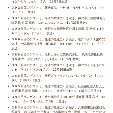
（なかむら しゅん） さん
（12月7日放送）
３９２回目のゲストは、朝来食品 中村 峻（なかむら しゅん） さん
（11月30日放送）
３９１回目のゲストは、先週の放送に引き続き、神戸市立須磨離宮公
園 副園長 畠 充代（はた みつよ）さん
（11月23日放送）
３９０回目のゲストは、神戸市立須磨離宮公園 副園長 畠 充代（はた
みつよ）さん
（11月16日放送）
３８９回目のゲストは、先週の放送に引き続き、龍野コルク工業株式
会社 代表取締役社長 片岡 孝次 （かたおか こうじ) さん
（11月9日
放送）
３８８回目のゲストは、龍野コルク工業株式会社 代表取締役社長
片岡 孝次 （かたおか こうじ) さん
（11月2日放送）
３８７回目のゲストは、先週の放送に引き続き、神戸ガイドをされて
いる、たけもと すみれ さん
（10月26日放送）
３８６回目のゲストは、神戸ガイドをされている、たけもと すみれ
さん
（10月19日放送）
３８５回目のゲストは、先週の放送に引き続き、社会福祉法人ゆたか
会 理事長 蓬莱 和裕 （ほうらい かずひろ) さん
（10月12日放送）
３８４回目のゲストは、社会福祉法人ゆたか会 理事長 蓬莱 和裕 （ほ
うらい かずひろ) さん
（10月5日放送）
３８３回目のゲストは、先週の放送に引き続き、兵庫県書店商業組合
理事長 、株式会社 井戸書店 代表取締役 森 忠延 （もり ただのぶ)