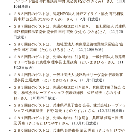
アイライト協会 専門相談員 中野 規公美 (なかの きくみ) さん
（12月
10日放送）
２８８回目のゲストは、認定NPO法人 神戸アイライト協会 専門相談
員 中野 規公美 (なかの きくみ) さん
（12月3日放送）
２８７回目のゲストは、先週の放送に引き続き、一般社団法人 兵庫県
道路標識標示業協会 協会長 田村 宏樹 (たむら ひろき)さん
（11月26
日放送）
２８６回目のゲストは、一般社団法人 兵庫県道路標識標示業協会 協
会長 田村 宏樹 （たむら ひろき）さん
（11月19日放送）
２８５回目のゲストは、先週の放送に引き続き、一般社団法人 淡路島
オリーヴ協会 代表理事 理事長 土居政廣 （どい まさひろ）さん
（11
月12日放送）
２８４回目のゲストは、一般社団法人 淡路島オリーヴ協会 代表理事
理事長 土居政廣 （どい まさひろ）さん
（11月5日放送）
２８３回目のゲストは、先週の放送に引き続き、兵庫県洋菓子協会 会
長 、株式会社レーブドゥシェフ 代表取締役 佐野 靖夫（さの やす
お）さん
（10月29日放送）
２８２回目のゲストは、兵庫県洋菓子協会 会長、株式会社レーブドゥ
シェフ 代表取締役 佐野 靖夫（さの やすお）さん
（10月22日放送）
２８１回目のゲストは、先週の放送に引き続き、兵庫県 姫路市長 清
元 秀泰（きよもと ひでやす）さん
（10月15日放送）
２８０回目のゲストは、兵庫県 姫路市長 清元 秀泰（きよもと ひでや