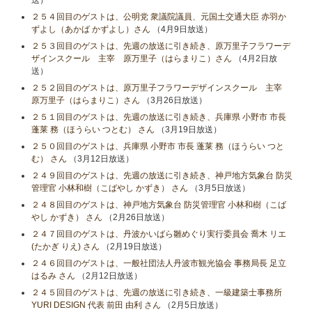
送）
２５４回目のゲストは、公明党 衆議院議員、元国土交通大臣 赤羽か
ずよし（あかば かずよし）さん
（4月9日放送）
２５３回目のゲストは、先週の放送に引き続き、原万里子フラワーデ
ザインスクール 主宰 原万里子（はらまりこ）さん
（4月2日放
送）
２５２回目のゲストは、原万里子フラワーデザインスクール 主宰
原万里子（はらまりこ）さん
（3月26日放送）
２５１回目のゲストは、先週の放送に引き続き、兵庫県 小野市 市長
蓬莱 務（ほうらい つとむ） さん
（3月19日放送）
２５０回目のゲストは、兵庫県 小野市 市長 蓬莱 務（ほうらい つと
む） さん
（3月12日放送）
２４９回目のゲストは、先週の放送に引き続き、神戸地方気象台 防災
管理官 小林和樹（こばやし かずき） さん
（3月5日放送）
２４８回目のゲストは、神戸地方気象台 防災管理官 小林和樹（こば
やし かずき） さん
（2月26日放送）
２４７回目のゲストは、丹波かいばら雛めぐり実行委員会 喬木 リエ
(たかぎ りえ) さん
（2月19日放送）
２４６回目のゲストは、一般社団法人丹波市観光協会 事務局長 足立
はるみ さん
（2月12日放送）
２４５回目のゲストは、先週の放送に引き続き、一級建築士事務所
YURI DESIGN 代表 前田 由利 さん
（2月5日放送）