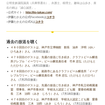
公明党参議院議員（兵庫県選出）、弁護士、税理士。趣味は山歩き、座
右の銘は「誠心誠意」。
○公式サイト：
http://ito-takae.com/
○伊藤たかえの公式Facebookは
コチラ
○伊藤たかえの公式Xは
コチラ
過去の放送を聴く
４８０回目のゲストは、神戸市立博物館 館長 油井 洋明（ゆい
ひろあき）さん
（8月8日放送）
４７９回目のゲストは、先週の放送に引き続き、クラフトビール醸造
所グレブル「イーワリー」ビール醸造責任者 竹本 忠弘（たけもと
ただひろ）さん
（8月1日放送）
４７８回目のゲストは、姫路市にあるクラフトビール醸造所「イーグ
レブルワリー」ビール醸造責任者 竹本 忠弘（たけもと ただひろ）
さん
（7月25日放送）
４７７回目のゲストは、先週の放送に引き続き、神戸市私立幼稚園連
盟 理事長、神戸市垂水区 学校法人認定こども園 愛垂幼稚園 園
長 三木 治郎 （みき じろう）さん
（7月18日放送）
４７６回目のゲストは、神戸市垂水区 学校法人認定こども園 愛垂
幼稚園 園長 三木 治郎 （みき じろう）さん
（7月11日放送）