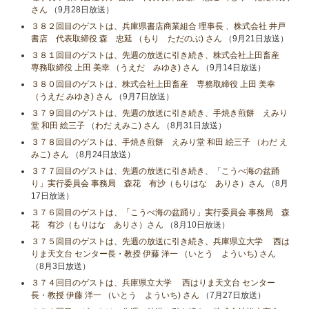
さん
（9月28日放送）
３８２回目のゲストは、兵庫県書店商業組合 理事長 、株式会社 井戸
書店 代表取締役 森 忠延 （もり ただのぶ) さん
（9月21日放送）
３８１回目のゲストは、先週の放送に引き続き、株式会社上田畜産
専務取締役 上田 美幸 （うえだ みゆき) さん
（9月14日放送）
３８０回目のゲストは、株式会社上田畜産 専務取締役 上田 美幸
（うえだ みゆき) さん
（9月7日放送）
３７９回目のゲストは、先週の放送に引き続き、手焼き煎餅 えみり
堂 和田 絵三子 （わだ えみこ) さん
（8月31日放送）
３７８回目のゲストは、手焼き煎餅 えみり堂 和田 絵三子 （わだ え
みこ) さん
（8月24日放送）
３７７回目のゲストは、先週の放送に引き続き、「こうべ海の盆踊
り」実行委員会 事務局 森花 有沙（もりはな ありさ）さん
（8月
17日放送）
３７６回目のゲストは、「こうべ海の盆踊り」実行委員会 事務局 森
花 有沙（もりはな ありさ）さん
（8月10日放送）
３７５回目のゲストは、先週の放送に引き続き、兵庫県立大学 西は
りま天文台 センター長・教授 伊藤 洋一 （いとう よういち) さん
（8月3日放送）
３７４回目のゲストは、兵庫県立大学 西はりま天文台 センター
長・教授 伊藤 洋一 （いとう よういち) さん
（7月27日放送）