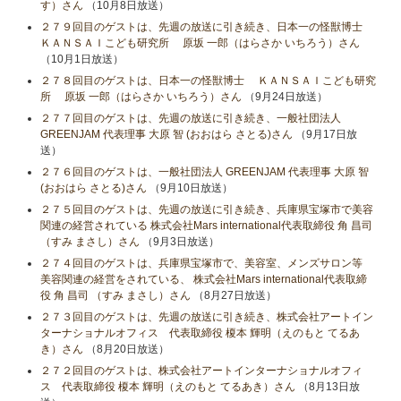
す）さん
（10月8日放送）
２７９回目のゲストは、先週の放送に引き続き、日本一の怪獣博士
ＫＡＮＳＡＩこども研究所 原坂 一郎（はらさか いちろう）さん
（10月1日放送）
２７８回目のゲストは、日本一の怪獣博士 ＫＡＮＳＡＩこども研究
所 原坂 一郎（はらさか いちろう）さん
（9月24日放送）
２７７回目のゲストは、先週の放送に引き続き、一般社団法人
GREENJAM 代表理事 大原 智 (おおはら さとる)さん
（9月17日放
送）
２７６回目のゲストは、一般社団法人 GREENJAM 代表理事 大原 智
(おおはら さとる)さん
（9月10日放送）
２７５回目のゲストは、先週の放送に引き続き、兵庫県宝塚市で美容
関連の経営されている 株式会社Mars international代表取締役 角 昌司
（すみ まさし）さん
（9月3日放送）
２７４回目のゲストは、兵庫県宝塚市で、美容室、メンズサロン等
美容関連の経営をされている、 株式会社Mars international代表取締
役 角 昌司 （すみ まさし）さん
（8月27日放送）
２７３回目のゲストは、先週の放送に引き続き、株式会社アートイン
ターナショナルオフィス 代表取締役 榎本 輝明（えのもと てるあ
き）さん
（8月20日放送）
２７２回目のゲストは、株式会社アートインターナショナルオフィ
ス 代表取締役 榎本 輝明（えのもと てるあき）さん
（8月13日放