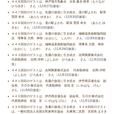
４４８回目のゲストは、神戸地方気象台 台長 森永 裕幸（もりなが
ひろゆき） さん
（12月27日放送）
４４７回目のゲストは、先週の放送に引き続き、道の駅よかわ 駅長
荒田 幸夫 （あらた ゆきお） さん
（12月20日放送）
４４６回目のゲストは、道の駅よかわ 駅長 荒田 幸夫 （あらた ゆ
きお） さん
（12月13日放送）
４４５回目のゲストは、先週の放送に引き続き、城崎温泉旅館協同組
合 理事長 大西 伸弥（おおにし しんや） さん
（12月6日放送）
４４４回目のゲストは、城崎温泉旅館協同組合 理事長 大西 伸弥
（おおにし しんや） さん
（11月29日放送）
４４３回目のゲストは、先週の放送に引き続き、吉岡興業株式会社
代表取締役 吉岡 洋明（よしおか ひろあき） さん
（11月22日放
送）
４４２回目のゲストは、吉岡興業株式会社 代表取締役 吉岡 洋明
（よしおか ひろあき） さん
（11月15日放送）
４４１回目のゲストは、先週の放送に引き続き、伊丹商店連合会 副
会長、 D.O.D 株式会社 代表取締役 岩花 玄 （いわはな げん）
さん
（11月8日放送）
４４０回目のゲストは、伊丹商店連合会 副会長、 D.O.D 株式会社
代表取締役 岩花 玄 （いわはな げん） さん
（11月1日放送）
４３９回目のゲストは、先週の放送に引き続き、４３８回目のゲスト
は、一般社団法人全国古民家再生協会 兵庫第二支部 支部長 まさき