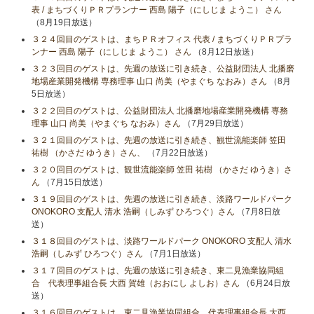
表 / まちづくりＰＲプランナー 西島 陽子（にしじま ようこ） さん
（8月19日放送）
３２４回目のゲストは、まちＰＲオフィス 代表 / まちづくりＰＲプラ
ンナー 西島 陽子（にしじま ようこ） さん
（8月12日放送）
３２３回目のゲストは、先週の放送に引き続き、公益財団法人 北播磨
地場産業開発機構 専務理事 山口 尚美（やまぐち なおみ）さん
（8月
5日放送）
３２２回目のゲストは、公益財団法人 北播磨地場産業開発機構 専務
理事 山口 尚美（やまぐち なおみ）さん
（7月29日放送）
３２１回目のゲストは、先週の放送に引き続き、観世流能楽師 笠田
祐樹 （かさだ ゆうき）さん、
（7月22日放送）
３２０回目のゲストは、観世流能楽師 笠田 祐樹 （かさだ ゆうき）さ
ん
（7月15日放送）
３１９回目のゲストは、先週の放送に引き続き、淡路ワールドパーク
ONOKORO 支配人 清水 浩嗣（しみず ひろつぐ）さん
（7月8日放
送）
３１８回目のゲストは、淡路ワールドパーク ONOKORO 支配人 清水
浩嗣（しみず ひろつぐ）さん
（7月1日放送）
３１７回目のゲストは、先週の放送に引き続き、東二見漁業協同組
合 代表理事組合長 大西 賀雄（おおにし よしお）さん
（6月24日放
送）
３１６回目のゲストは、東二見漁業協同組合 代表理事組合長 大西