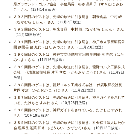
県グラウンド・ゴルフ協会 事務局長 杉谷 美和子（すぎたに みわ
こ）さん
（12月14日放送）
３９３回目のゲストは、先週の放送に引き続き、朝来食品 中村 峻
（なかむら しゅん） さん
（12月7日放送）
３９２回目のゲストは、朝来食品 中村 峻（なかむら しゅん） さん
（11月30日放送）
３９１回目のゲストは、先週の放送に引き続き、神戸市立須磨離宮公
園 副園長 畠 充代（はた みつよ）さん
（11月23日放送）
３９０回目のゲストは、神戸市立須磨離宮公園 副園長 畠 充代（はた
みつよ）さん
（11月16日放送）
３８９回目のゲストは、先週の放送に引き続き、龍野コルク工業株式
会社 代表取締役社長 片岡 孝次 （かたおか こうじ) さん
（11月9日
放送）
３８８回目のゲストは、龍野コルク工業株式会社 代表取締役社長
片岡 孝次 （かたおか こうじ) さん
（11月2日放送）
３８７回目のゲストは、先週の放送に引き続き、神戸ガイドをされて
いる、たけもと すみれ さん
（10月26日放送）
３８６回目のゲストは、神戸ガイドをされている、たけもと すみれ
さん
（10月19日放送）
３８５回目のゲストは、先週の放送に引き続き、社会福祉法人ゆたか
会 理事長 蓬莱 和裕 （ほうらい かずひろ) さん
（10月12日放送）