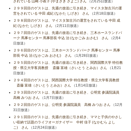
されている 山崎 小夜子 (やまざき さよこ) さん
（2月25日放送）
２９９回目のゲストは、先週の放送に引き続き、マイスタ加古川の運
営をされている 中田 成紀 (なかた しげき) さん
（2月18日放送）
２９８回目のゲストは、マイスタ加古川の運営をされている 中田 成
紀 (なかた しげき) さん
（2月11日放送）
２９７回目のゲストは、先週の放送に引き続き、三木ホースランドパ
ーク 馬事センター 馬事部長 中込 治 (なかごみ おさむ) さん
（2月4
日放送）
２９６回目のゲストは、三木ホースランドパーク 馬事センター 馬事
部長 中込 治 (なかごみ おさむ) さん
（1月28日放送）
２９５回目のゲストは、先週の放送に引き続き、関西国際大学 特任教
授・県立大学客員教授 斎藤 富雄（さいとう とみお）さん
（1月21
日放送）
２９４回目のゲストは、関西国際大学 特任教授・県立大学客員教授
斎藤 富雄（さいとう とみお）さん
（1月14日放送）
２９３回目のゲストは、先週の放送に引き続き、公明党 参議院議員
高橋 みつお さん
（1月7日放送）
２９２回目のゲストは、公明党 参議院議員 高橋 みつお さん
（12月
31日放送）
２９１回目のゲストは、先週の放送に引き続き、ママと子供のやさし
い収納で話題のライフオーガナイザー 中村 佳子 (なかむら よし
こ) さん
（12月24日放送）