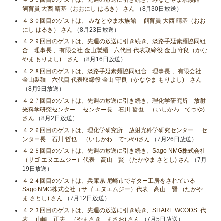
飼育員 大西 晴基（おおにし はるき） さん
（8月30日放送）
４３０回目のゲストは、 みなとやま水族館 飼育員 大西 晴基（おお
にし はるき） さん
（8月23日放送）
４２９回目のゲストは、先週の放送に引き続き、淡路手延素麺協同組
合 理事長 、有限会社 金山製麺 六代目 代表取締役 金山 守良（かな
やま もりよし) さん
（8月16日放送）
４２８回目のゲストは、淡路手延素麺協同組合 理事長 、有限会社
金山製麺 六代目 代表取締役 金山 守良（かなやま もりよし) さん
（8月9日放送）
４２７回目のゲストは、先週の放送に引き続き、理化学研究所 放射
光科学研究センター センター長 石川 哲也 （いしかわ てつや)
さん
（8月2日放送）
４２６回目のゲストは、理化学研究所 放射光科学研究センター セ
ンター長 石川 哲也 （いしかわ てつや)さん
（7月26日放送）
４２５回目のゲストは、先週の放送に引き続き、Sago NMG株式会社
（サゴ エヌエムジー）代表 高山 賢 （たかやま さとし) さん
（7月
19日放送）
４２４回目のゲストは、兵庫県 尼崎市でギター工房をされている
Sago NMG株式会社（サゴ エヌエムジー）代表 高山 賢 （たかや
ま さとし) さん
（7月12日放送）
４２３回目のゲストは、先週の放送に引き続き、SHARE WOODS. 代
表 山崎 正夫 （やまさき まさお) さん
（7月5日放送）