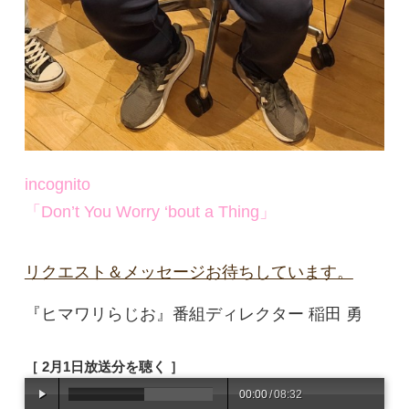
incognito
「Don’t You Worry ‘bout a Thing」
リクエスト＆メッセージお待ちしています。
『ヒマワリらじお』番組ディレクター 稲田 勇
［ 2月1日放送分を聴く ］
00:00
/
08:32