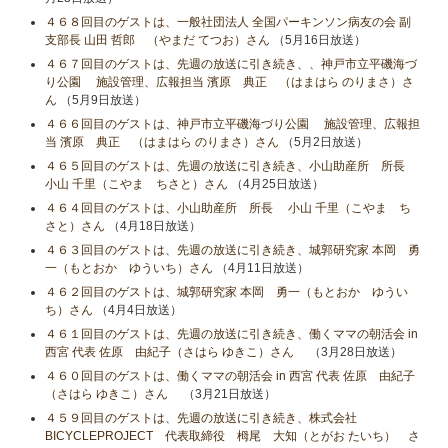
４６８回目のゲストは、一般社団法人 全国パーキンソン病友の会 副
支部長 山田 哲郎 （やまだ てつお）さん
（5月16日放送）
４６７回目のゲストは、先週の放送に引き続き、、神戸市立平磯海づ
り公園 施設管理、広報担当 濱原 典正 （はまはら のりまさ）さ
ん
（5月9日放送）
４６６回目のゲストは、神戸市立平磯海づり公園 施設管理、広報担
当 濱原 典正 （はまはら のりまさ）さん
（5月2日放送）
４６５回目のゲストは、先週の放送に引き続き、小山助産所 所長
小山​ 千里（こやま ちさと）さん
（4月25日放送）
４６４回目のゲストは、小山助産所 所長 小山​ 千里（こやま ち
さと）さん
（4月18日放送）
４６３回目のゲストは、先週の放送に引き続き、城郭研究家 本岡 勇
一（もとおか ゆういち）さん
（4月11日放送）
４６２回目のゲストは、城郭研究家 本岡 勇一（もとおか ゆうい
ち）さん
（4月4日放送）
４６１回目のゲストは、先週の放送に引き続き、働くママの朝活会 in
西宮 代表 佐原 由紀子（さはら ゆきこ）さん
（3月28日放送）
４６０回目のゲストは、働くママの朝活会 in 西宮 代表 佐原 由紀子
（さはら ゆきこ）さん
（3月21日放送）
４５９回目のゲストは、先週の放送に引き続き、株式会社
BICYCLEPROJECT 代表取締役 栂尾 大知（とがお たいち） さ