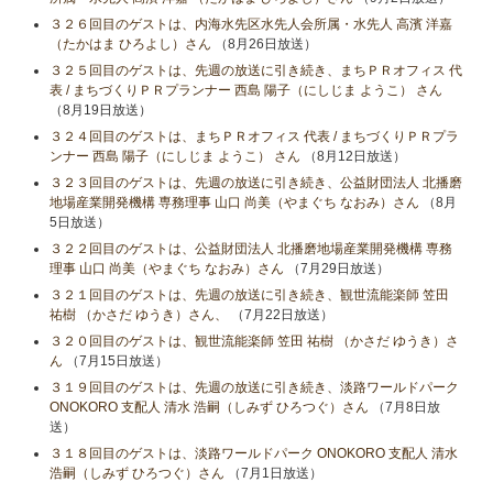
３２６回目のゲストは、内海水先区水先人会所属・水先人 高濱 洋嘉
（たかはま ひろよし）さん
（8月26日放送）
３２５回目のゲストは、先週の放送に引き続き、まちＰＲオフィス 代
表 / まちづくりＰＲプランナー 西島 陽子（にしじま ようこ） さん
（8月19日放送）
３２４回目のゲストは、まちＰＲオフィス 代表 / まちづくりＰＲプラ
ンナー 西島 陽子（にしじま ようこ） さん
（8月12日放送）
３２３回目のゲストは、先週の放送に引き続き、公益財団法人 北播磨
地場産業開発機構 専務理事 山口 尚美（やまぐち なおみ）さん
（8月
5日放送）
３２２回目のゲストは、公益財団法人 北播磨地場産業開発機構 専務
理事 山口 尚美（やまぐち なおみ）さん
（7月29日放送）
３２１回目のゲストは、先週の放送に引き続き、観世流能楽師 笠田
祐樹 （かさだ ゆうき）さん、
（7月22日放送）
３２０回目のゲストは、観世流能楽師 笠田 祐樹 （かさだ ゆうき）さ
ん
（7月15日放送）
３１９回目のゲストは、先週の放送に引き続き、淡路ワールドパーク
ONOKORO 支配人 清水 浩嗣（しみず ひろつぐ）さん
（7月8日放
送）
３１８回目のゲストは、淡路ワールドパーク ONOKORO 支配人 清水
浩嗣（しみず ひろつぐ）さん
（7月1日放送）