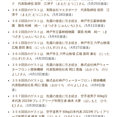
ク 代表取締役 前田 江津子 （まえだ えつこ) さん
（5月25日放送）
３６４回目のゲストは、有限会社マエダポーク 代表取締役 前田 江
津子 （まえだ えつこ) さん
（5月18日放送）
３６３回目のゲストは、先週の放送に引き続き、神戸市立森林植物
園 園長 松崎 純一 （まつざき じゅんいち) さん
（5月11日放送）
３６２回目のゲストは、神戸市立森林植物園 園長 松崎 純一 （ま
つざき じゅんいち) さん
（5月4日放送）
３６１回目のゲストは、先週の放送に引き続き、神戸市立 六甲山牧場
広報 新田 兼右 （にった けんすけ) さん
（4月27日放送）
３６０回目のゲストは、神戸市立 六甲山牧場 広報 新田 兼右 （にった
けんすけ) さん
（4月20日放送）
３５９回目のゲストは、先週の放送に引き続き、株式会社神戸ウォー
ターフロント開発機構 代表取締役社長 岡口 憲義 （おかぐち のり
よし) さん
（4月13日放送）
３５８回目のゲストは、株式会社神戸ウォーターフロント開発機構
代表取締役社長 岡口 憲義 （おかぐち のりよし) さん
（4月6日放
送）
３５７回目のゲストは、先週の放送に引き続き、空手道男子 60kg日
本代表 2023年プレミアリーグ年間王者 橋本 大夢 （はしもと ひろ
む) さん
（3月30日放送）
３５６回目のゲストは、空手道男子 60kg日本代表 2023年プレミアリ
ーグ年間王者 橋本 大夢 （はしもと ひろむ) さん
（3月23日放送）