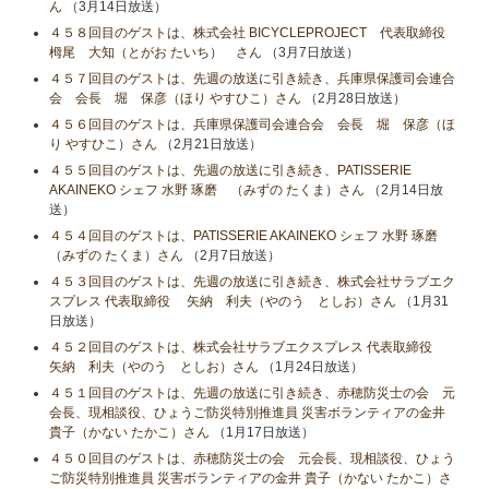
ん
（3月14日放送）
４５８回目のゲストは、株式会社 BICYCLEPROJECT 代表取締役
栂尾 大知（とがお たいち） さん
（3月7日放送）
４５７回目のゲストは、先週の放送に引き続き、兵庫県保護司会連合
会 会長 堀 保彦（ほり やすひこ）さん
（2月28日放送）
４５６回目のゲストは、兵庫県保護司会連合会 会長 堀 保彦（ほ
り やすひこ）さん
（2月21日放送）
４５５回目のゲストは、先週の放送に引き続き、PATISSERIE
AKAINEKO シェフ 水野 琢磨 （みずの たくま）さん
（2月14日放
送）
４５４回目のゲストは、PATISSERIE AKAINEKO シェフ 水野 琢磨
（みずの たくま）さん
（2月7日放送）
４５３回目のゲストは、先週の放送に引き続き、株式会社サラブエク
スプレス 代表取締役 矢納 利夫（やのう としお）さん
（1月31
日放送）
４５２回目のゲストは、株式会社サラブエクスプレス 代表取締役
矢納 利夫（やのう としお）さん
（1月24日放送）
４５１回目のゲストは、先週の放送に引き続き、赤穂防災士の会 元
会長、現相談役、ひょうご防災特別推進員 災害ボランティアの金井
貴子（かない たかこ）さん
（1月17日放送）
４５０回目のゲストは、赤穂防災士の会 元会長、現相談役、ひょう
ご防災特別推進員 災害ボランティアの金井 貴子（かない たかこ）さ