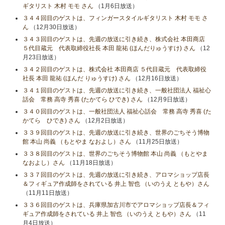
ギタリスト 木村 モモ さん
（1月6日放送）
３４４回目のゲストは、フィンガースタイルギタリスト 木村 モモ さ
ん
（12月30日放送）
３４３回目のゲストは、先週の放送に引き続き、株式会社 本田商店
５代目蔵元 代表取締役社長 本田 龍祐 (ほんだりゅうすけ) さん
（12
月23日放送）
３４２回目のゲストは、株式会社 本田商店 ５代目蔵元 代表取締役
社長 本田 龍祐 (ほんだ りゅうすけ) さん
（12月16日放送）
３４１回目のゲストは、先週の放送に引き続き、一般社団法人 福祉心
話会 常務 高寺 秀喜 (たかてら ひでき) さん
（12月9日放送）
３４０回目のゲストは、一般社団法人 福祉心話会 常務 高寺 秀喜 (た
かてら ひでき) さん
（12月2日放送）
３３９回目のゲストは、先週の放送に引き続き、世界のごちそう博物
館 本山 尚義 （もとやま なおよし）さん
（11月25日放送）
３３８回目のゲストは、世界のごちそう博物館 本山 尚義 （もとやま
なおよし）さん
（11月18日放送）
３３７回目のゲストは、先週の放送に引き続き、アロマショップ店長
＆フィギュア作成師をされている 井上 智也 （いのうえ ともや）さん
（11月11日放送）
３３６回目のゲストは、兵庫県加古川市でアロマショップ店長＆フィ
ギュア作成師をされている 井上 智也 （いのうえ ともや）さん
（11
月4日放送）