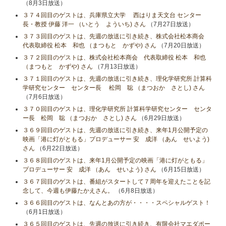
（8月3日放送）
３７４回目のゲストは、兵庫県立大学 西はりま天文台 センター
長・教授 伊藤 洋一 （いとう よういち) さん
（7月27日放送）
３７３回目のゲストは、先週の放送に引き続き、株式会社松本商会
代表取締役 松本 和也 （まつもと かずや) さん
（7月20日放送）
３７２回目のゲストは、株式会社松本商会 代表取締役 松本 和也
（まつもと かずや) さん
（7月13日放送）
３７１回目のゲストは、先週の放送に引き続き、理化学研究所 計算科
学研究センター センター長 松岡 聡 （まつおか さとし) さん
（7月6日放送）
３７０回目のゲストは、理化学研究所 計算科学研究センター センタ
ー長 松岡 聡 （まつおか さとし) さん
（6月29日放送）
３６９回目のゲストは、先週の放送に引き続き、来年1月公開予定の
映画「港に灯がともる」プロデューサー 安 成洋 （あん せいよう)
さん
（6月22日放送）
３６８回目のゲストは、来年1月公開予定の映画「港に灯がともる」
プロデューサー 安 成洋 （あん せいよう) さん
（6月15日放送）
３６７回目のゲストは、番組がスタートして７周年を迎えたことを記
念して、今週も伊藤たかえさん。
（6月8日放送）
３６６回目のゲストは、なんとあの方が・・・・スペシャルゲスト！
（6月1日放送）
３６５回目のゲストは、先週の放送に引き続き、有限会社マエダポー