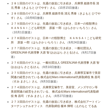
２８１回目のゲストは、先週の放送に引き続き、兵庫県 姫路市長 清
元 秀泰（きよもと ひでやす）さん
（10月15日放送）
２８０回目のゲストは、兵庫県 姫路市長 清元 秀泰（きよもと ひでや
す）さん
（10月8日放送）
２７９回目のゲストは、先週の放送に引き続き、日本一の怪獣博士
ＫＡＮＳＡＩこども研究所 原坂 一郎（はらさか いちろう）さん
（10月1日放送）
２７８回目のゲストは、日本一の怪獣博士 ＫＡＮＳＡＩこども研究
所 原坂 一郎（はらさか いちろう）さん
（9月24日放送）
２７７回目のゲストは、先週の放送に引き続き、一般社団法人
GREENJAM 代表理事 大原 智 (おおはら さとる)さん
（9月17日放
送）
２７６回目のゲストは、一般社団法人 GREENJAM 代表理事 大原 智
(おおはら さとる)さん
（9月10日放送）
２７５回目のゲストは、先週の放送に引き続き、兵庫県宝塚市で美容
関連の経営されている 株式会社Mars international代表取締役 角 昌司
（すみ まさし）さん
（9月3日放送）
２７４回目のゲストは、兵庫県宝塚市で、美容室、メンズサロン等
美容関連の経営をされている、 株式会社Mars international代表取締
役 角 昌司 （すみ まさし）さん
（8月27日放送）
２７３回目のゲストは、先週の放送に引き続き、株式会社アートイン
ターナショナルオフィス 代表取締役 榎本 輝明（えのもと てるあ