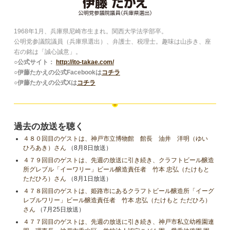
1968年1月、兵庫県尼崎市生まれ。関西大学法学部卒。
公明党参議院議員（兵庫県選出）、弁護士、税理士。趣味は山歩き、座
右の銘は「誠心誠意」。
○公式サイト：
http://ito-takae.com/
○伊藤たかえの公式Facebookは
コチラ
○伊藤たかえの公式Xは
コチラ
過去の放送を聴く
４８０回目のゲストは、神戸市立博物館 館長 油井 洋明（ゆい
ひろあき）さん
（8月8日放送）
４７９回目のゲストは、先週の放送に引き続き、クラフトビール醸造
所グレブル「イーワリー」ビール醸造責任者 竹本 忠弘（たけもと
ただひろ）さん
（8月1日放送）
４７８回目のゲストは、姫路市にあるクラフトビール醸造所「イーグ
レブルワリー」ビール醸造責任者 竹本 忠弘（たけもと ただひろ）
さん
（7月25日放送）
４７７回目のゲストは、先週の放送に引き続き、神戸市私立幼稚園連