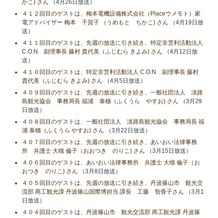
かこ) さん
（4月26日放送）
４１２回目のゲストは、梅本電機設備株式会社（Placeウメモト）家
電アドバイザー 梅本 千賀子 （うめもと ちかこ) さん
（4月19日放
送）
４１１回目のゲストは、先週の放送に引き続き、特定非営利活動法人
C.O.N 副理事長 藤村 貴代美（ふじむら きよみ) さん
（4月12日放
送）
４１０回目のゲストは、特定非営利活動法人 C.O.N 副理事長 藤村
貴代美（ふじむら きよみ) さん
（4月5日放送）
４０９回目のゲストは、先週の放送に引き続き、一般社団法人 淡路
島観光協会 事務局長 福浦 泰穗（ふくうら やすお) さん
（3月29
日放送）
４０８回目のゲストは、一般社団法人 淡路島観光協会 事務局長 福
浦 泰穗（ふくうら やすお) さん
（3月22日放送）
４０７回目のゲストは、先週の放送に引き続き、あいおい法律事務
所 弁護士 大槻 倫子（おおつき のりこ) さん
（3月15日放送）
４０６回目のゲストは、あいおい法律事務所 弁護士 大槻 倫子（お
おつき のりこ) さん
（3月8日放送）
４０５回目のゲストは、先週の放送に引き続き、丹波篠山市 観光交
流部 商工観光課 丹波篠山国際博担当 課長 工藤 智香子さん
（3月1
日放送）
４０４回目のゲストは、丹波篠山市 観光交流部 商工観光課 丹波篠