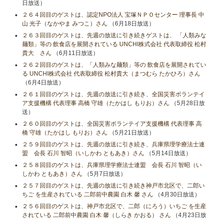
日放送）
２６４回目のゲストは、認定NPO法人 宝塚ＮＰＯセンター 理事長 中
山 光子（なかやま みつこ）さん
（6月18日放送）
２６３回目のゲストは、先週の放送に引き続きゲストは、 「人類みな
麺類」等の 飲食店を展開されている UNCHI株式会社 代表取締役 松村
貴大 さん
（6月11日放送）
２６２回目のゲストは、「人類みな麺類」等の 飲食店を展開されてい
る UNCHI株式会社 代表取締役 松村貴大（まつむら たかひろ）さん
（6月4日放送）
２６１回目のゲストは、先週の放送に引き続き、全国災害ボランテイ
ア支援機構 代表理事 高橋 守雄（たかはし もりお）さん
（5月28日放
送）
２６０回目のゲストは、全国災害ボランテイア支援機構 代表理事 高
橋 守雄（たかはし もりお）さん
（5月21日放送）
２５９回目のゲストは、先週の放送に引き続き、兵庫県理学療法士連
盟 会長 石川 智昭（いしかわ ともあき）さん
（5月14日放送）
２５８回目のゲストは、兵庫県理学療法士連盟 会長 石川 智昭（い
しかわ ともあき）さん
（5月7日放送）
２５７回目のゲストは、先週の放送に引き続き神戸市北区で、二郎い
ちご を生産されている 二郎前中農園 白木 馨 さん
（4月30日放送）
２５６回目のゲストは、神戸市北区で、二郎（にろう）いちご を生産
されている 二郎前中農園 白木 馨（しらき かおる） さん
（4月23日放