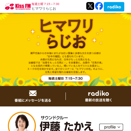
毎週土曜 7:15～7:30
ヒマワリらじお