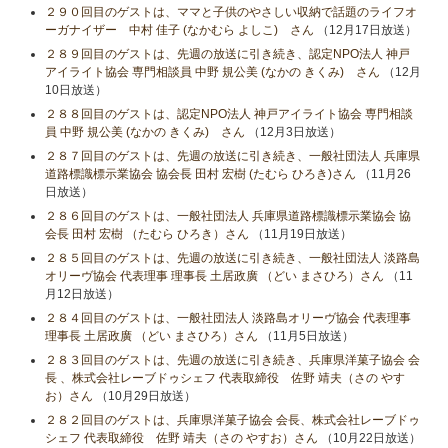
２９０回目のゲストは、ママと子供のやさしい収納で話題のライフオ
ーガナイザー 中村 佳子 (なかむら よしこ) さん
（12月17日放送）
２８９回目のゲストは、先週の放送に引き続き、認定NPO法人 神戸
アイライト協会 専門相談員 中野 規公美 (なかの きくみ) さん
（12月
10日放送）
２８８回目のゲストは、認定NPO法人 神戸アイライト協会 専門相談
員 中野 規公美 (なかの きくみ) さん
（12月3日放送）
２８７回目のゲストは、先週の放送に引き続き、一般社団法人 兵庫県
道路標識標示業協会 協会長 田村 宏樹 (たむら ひろき)さん
（11月26
日放送）
２８６回目のゲストは、一般社団法人 兵庫県道路標識標示業協会 協
会長 田村 宏樹 （たむら ひろき）さん
（11月19日放送）
２８５回目のゲストは、先週の放送に引き続き、一般社団法人 淡路島
オリーヴ協会 代表理事 理事長 土居政廣 （どい まさひろ）さん
（11
月12日放送）
２８４回目のゲストは、一般社団法人 淡路島オリーヴ協会 代表理事
理事長 土居政廣 （どい まさひろ）さん
（11月5日放送）
２８３回目のゲストは、先週の放送に引き続き、兵庫県洋菓子協会 会
長 、株式会社レーブドゥシェフ 代表取締役 佐野 靖夫（さの やす
お）さん
（10月29日放送）
２８２回目のゲストは、兵庫県洋菓子協会 会長、株式会社レーブドゥ
シェフ 代表取締役 佐野 靖夫（さの やすお）さん
（10月22日放送）