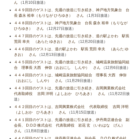
ん
（1月10日放送）
４４９回目のゲストは、先週の放送に引き続き、神戸地方気象台 台
長 森永 裕幸（もりなが ひろゆき） さん
（1月3日放送）
４４８回目のゲストは、神戸地方気象台 台長 森永 裕幸（もりなが
ひろゆき） さん
（12月27日放送）
４４７回目のゲストは、先週の放送に引き続き、道の駅よかわ 駅長
荒田 幸夫 （あらた ゆきお） さん
（12月20日放送）
４４６回目のゲストは、道の駅よかわ 駅長 荒田 幸夫 （あらた ゆ
きお） さん
（12月13日放送）
４４５回目のゲストは、先週の放送に引き続き、城崎温泉旅館協同組
合 理事長 大西 伸弥（おおにし しんや） さん
（12月6日放送）
４４４回目のゲストは、城崎温泉旅館協同組合 理事長 大西 伸弥
（おおにし しんや） さん
（11月29日放送）
４４３回目のゲストは、先週の放送に引き続き、吉岡興業株式会社
代表取締役 吉岡 洋明（よしおか ひろあき） さん
（11月22日放
送）
４４２回目のゲストは、吉岡興業株式会社 代表取締役 吉岡 洋明
（よしおか ひろあき） さん
（11月15日放送）
４４１回目のゲストは、先週の放送に引き続き、伊丹商店連合会 副
会長、 D.O.D 株式会社 代表取締役 岩花 玄 （いわはな げん）
さん
（11月8日放送）
４４０回目のゲストは、伊丹商店連合会 副会長、 D.O.D 株式会社