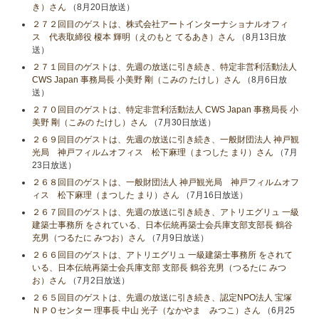
き）さん
（8月20日放送）
２７２回目のゲストは、株式会社アートインターナショナルオフィ
ス 代表取締役 榎本 輝明（えのもと てるあき）さん
（8月13日放
送）
２７１回目のゲストは、先週の放送に引き続き、特定非営利活動法人
CWS Japan 事務局長 小美野 剛（こみの たけし）さん
（8月6日放
送）
２７０回目のゲストは、特定非営利活動法人 CWS Japan 事務局長 小
美野 剛（こみの たけし）さん
（7月30日放送）
２６９回目のゲストは、先週の放送に引き続き、一般財団法人 神戸観
光局 神戸フィルムオフィス 松下麻理（まつした まり）さん
（7月
23日放送）
２６８回目のゲストは、一般財団法人 神戸観光局 神戸フィルムオフ
ィス 松下麻理（まつした まり）さん
（7月16日放送）
２６７回目のゲストは、先週の放送に引き続き、アトリエグリュ 一級
建築士事務所 をされている、日本伝統再築士会兵庫支部支部長 鶴谷
充男（つるたに みつお）さん
（7月9日放送）
２６６回目のゲストは、アトリエグリュ 一級建築士事務所 をされて
いる、日本伝統再築士会兵庫支部 支部長 鶴谷充男（つるたに みつ
お）さん
（7月2日放送）
２６５回目のゲストは、先週の放送に引き続き、認定NPO法人 宝塚
ＮＰＯセンター 理事長 中山 光子（なかやま みつこ）さん
（6月25