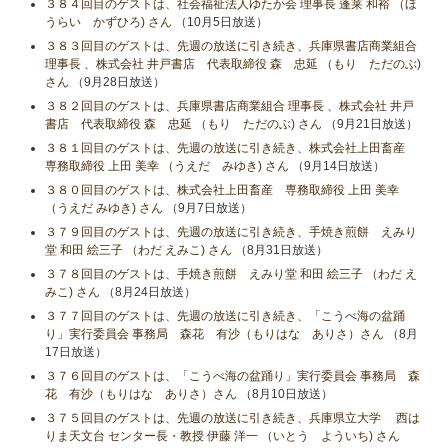
３８４回目のゲストは、社会福祉法人ゆたか会 理事長 蓬莱 和裕 （ほ
うらい かずひろ) さん
（10月5日放送）
３８３回目のゲストは、先週の放送に引き続き、兵庫県書店商業組合
理事長 、株式会社 井戸書店 代表取締役 森 忠延 （もり ただのぶ)
さん
（9月28日放送）
３８２回目のゲストは、兵庫県書店商業組合 理事長 、株式会社 井戸
書店 代表取締役 森 忠延 （もり ただのぶ) さん
（9月21日放送）
３８１回目のゲストは、先週の放送に引き続き、株式会社上田畜産
専務取締役 上田 美幸 （うえだ みゆき) さん
（9月14日放送）
３８０回目のゲストは、株式会社上田畜産 専務取締役 上田 美幸
（うえだ みゆき) さん
（9月7日放送）
３７９回目のゲストは、先週の放送に引き続き、手焼き煎餅 えみり
堂 和田 絵三子 （わだ えみこ) さん
（8月31日放送）
３７８回目のゲストは、手焼き煎餅 えみり堂 和田 絵三子 （わだ え
みこ) さん
（8月24日放送）
３７７回目のゲストは、先週の放送に引き続き、「こうべ海の盆踊
り」実行委員会 事務局 森花 有沙（もりはな ありさ）さん
（8月
17日放送）
３７６回目のゲストは、「こうべ海の盆踊り」実行委員会 事務局 森
花 有沙（もりはな ありさ）さん
（8月10日放送）
３７５回目のゲストは、先週の放送に引き続き、兵庫県立大学 西は
りま天文台 センター長・教授 伊藤 洋一 （いとう よういち) さん