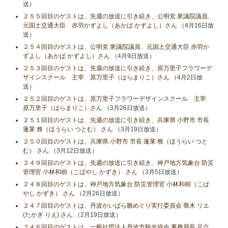
送）
２５５回目のゲストは、先週の放送に引き続き、公明党 衆議院議員、
元国土交通大臣 赤羽かずよし（あかば かずよし）さん
（4月16日放
送）
２５４回目のゲストは、公明党 衆議院議員、元国土交通大臣 赤羽か
ずよし（あかば かずよし）さん
（4月9日放送）
２５３回目のゲストは、先週の放送に引き続き、原万里子フラワーデ
ザインスクール 主宰 原万里子（はらまりこ）さん
（4月2日放
送）
２５２回目のゲストは、原万里子フラワーデザインスクール 主宰
原万里子（はらまりこ）さん
（3月26日放送）
２５１回目のゲストは、先週の放送に引き続き、兵庫県 小野市 市長
蓬莱 務（ほうらい つとむ） さん
（3月19日放送）
２５０回目のゲストは、兵庫県 小野市 市長 蓬莱 務（ほうらい つと
む） さん
（3月12日放送）
２４９回目のゲストは、先週の放送に引き続き、神戸地方気象台 防災
管理官 小林和樹（こばやし かずき） さん
（3月5日放送）
２４８回目のゲストは、神戸地方気象台 防災管理官 小林和樹（こば
やし かずき） さん
（2月26日放送）
２４７回目のゲストは、丹波かいばら雛めぐり実行委員会 喬木 リエ
(たかぎ りえ) さん
（2月19日放送）
２４６回目のゲストは、一般社団法人丹波市観光協会 事務局長 足立