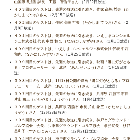
山国際博担当 課長 工藤 智香子さん
（2月22日放送）
４０３回目のゲストは、先週の放送に引き続き、作家 高嶋 哲夫 （た
かしま てつお) さん
（2月15日放送）
４０２回目のゲストは、作家 高嶋 哲夫 （たかしま てつお) さん
（2
月8日放送）
４０１回目のゲストは、先週の放送に引き続き、いえしまコンシェル
ジュ株式会社 代表 中西 和也 （なかにし かずや) さん
（2月1日放送）
４００回目のゲストは、いえしまコンシェルジュ株式会社 代表 中西
和也 （なかにし かずや) さん
（1月25日放送）
３９９回目のゲストは、先週の放送に引き続き、映画「港に灯がとも
る」プロデューサー 安 成洋 （あん せいよう) さん
（1月18日放
送）
３９８回目のゲストは、1月17日公開の映画「港に灯がともる」プロ
デューサー 安 成洋 （あん せいよう) さん
（1月11日放送）
３９７回目のゲストは、先週の放送に引き続き、兵庫県 西脇市 市長
片山 象三（かたやま しょうぞう）さん
（1月4日放送）
３９６回目のゲストは、兵庫県 西脇市 市長 片山 象三（かたやま しょ
うぞう）さん
（12月28日放送）
３９５回目のゲストは、先週の放送に引き続き、神戸市グラウンド・
ゴルフ協会 会長、兵庫県グラウンド・ゴルフ協会 事務局長 杉谷
美和子（すぎたに みわこ）さん
（12月21日放送）
３９４回目のゲストは、神戸市グラウンド・ゴルフ協会 会長、兵庫