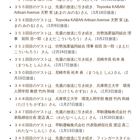
３５５回目のゲストは、先週の放送に引き続き、Toyooka KABAN
Artisan Avenue 天野 実 (あまの みのる) さん
（3月16日放送）
３５４回目のゲストは、Toyooka KABAN Artisan Avenue 天野 実 (あ
まの みのる) さん
（3月9日放送）
３５３回目のゲストは、先週の放送に引き続き、坊勢漁業協同組合 理
事 前田 浩一郎（まえだ こういちろう） さん
（3月2日放送）
３５２回目のゲストは、坊勢漁業協同組合 理事 前田 浩一郎（まえだ
こういちろう） さん
（2月24日放送）
３５１回目のゲストは、先週の放送に引き続き、尼崎市長 松本 眞
（まつもと しん) さん
（2月17日放送）
３５０回目のゲストは、尼崎市長 松本 眞 （まつもと しん) さん
（2
月10日放送）
３４９回目のゲストは、先週の放送に引き続き、兵庫県立大学 環境
人間学部 教授 竹内 和雄 （たけうち かずお）さん
（2月3日放送）
３４８回目のゲストは、兵庫県立大学 環境人間学部 教授 竹内 和雄
（たけうち かずお）さん
（1月27日放送）
３４７回目のゲストは、先週の放送に引き続き、早駒運輸株式会社 代
表取締役社長 渡辺 真二 （わたなべ しんじ）さん
（1月20日放送）
３４６回目のゲストは、早駒運輸株式会社 代表取締役社長 渡辺 真二
（わたなべ しんじ）さん
（1月13日放送）
３４５回目のゲストは、先週の放送に引き続き、フィンガースタイル