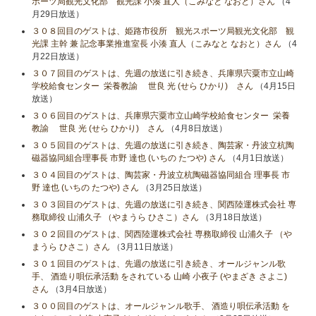
ポーツ局観光文化部 観光課 小湊 直人（こみなと なおと）さん
（4
月29日放送）
３０８回目のゲストは、姫路市役所 観光スポーツ局観光文化部 観
光課 主幹 兼 記念事業推進室長 小湊 直人（こみなと なおと）さん
（4
月22日放送）
３０７回目のゲストは、先週の放送に引き続き、兵庫県宍粟市立山崎
学校給食センター 栄養教諭 世良 光 (せら ひかり) さん
（4月15日
放送）
３０６回目のゲストは、兵庫県宍粟市立山崎学校給食センター 栄養
教諭 世良 光 (せら ひかり) さん
（4月8日放送）
３０５回目のゲストは、先週の放送に引き続き、陶芸家・丹波立杭陶
磁器協同組合理事長 市野 達也 (いちの たつや) さん
（4月1日放送）
３０４回目のゲストは、陶芸家・丹波立杭陶磁器協同組合 理事長 市
野 達也 (いちの たつや) さん
（3月25日放送）
３０３回目のゲストは、先週の放送に引き続き、関西陸運株式会社 専
務取締役 山浦久子 （やまうら ひさこ）さん
（3月18日放送）
３０２回目のゲストは、関西陸運株式会社 専務取締役 山浦久子 （や
まうら ひさこ）さん
（3月11日放送）
３０１回目のゲストは、先週の放送に引き続き、オールジャンル歌
手、 酒造り唄伝承活動 をされている 山崎 小夜子 (やまざき さよこ)
さん
（3月4日放送）
３００回目のゲストは、オールジャンル歌手、 酒造り唄伝承活動 を