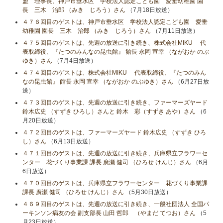
盟 理事長、神戸市垂水区 学校法人認定こども園 愛垂幼稚園 園
長 三木 治郎 （みき じろう）さん
（7月18日放送）
４７６回目のゲストは、神戸市垂水区 学校法人認定こども園 愛垂
幼稚園 園長 三木 治郎 （みき じろう）さん
（7月11日放送）
４７５回目のゲストは、先週の放送に引き続き、株式会社MIKU 代
表取締役、『たつのみんなの昆虫館』 館長 永岡 宣幸 （ながおか のぶ
ゆき）さん
（7月4日放送）
４７４回目のゲストは、株式会社MIKU 代表取締役、『たつのみん
なの昆虫館』 館長 永岡 宣幸 （ながおか のぶゆき）さん
（6月27日放
送）
４７３回目のゲストは、先週の放送に引き続き、ファーマーズヤード
鈴木広史 （すずき ひろし）さんと 鈴木 彩（すずき あや）さん
（6
月20日放送）
４７２回目のゲストは、ファーマーズヤード 鈴木広史 （すずき ひろ
し）さん
（6月13日放送）
４７１回目のゲストは、先週の放送に引き続き、兵庫県立フラワーセ
ンター 花づくり事業課 課長 廣瀬 健司 （ひろせ けんじ）さん
（6月
6日放送）
４７０回目のゲストは、兵庫県立フラワーセンター 花づくり事業課
課長 廣瀬 健司 （ひろせ けんじ）さん
（5月30日放送）
４６９回目のゲストは、先週の放送に引き続き、一般社団法人 全国パ
ーキンソン病友の会 副支部長 山田 哲郎 （やまだ てつお）さん
（5
月23日放送）