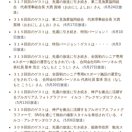
３１７回目のゲストは、先週の放送に引き続き、東二見漁業協同組
合 代表理事組合長 大西 賀雄（おおにし よしお）さん
（6月24日放
送）
３１６回目のゲストは、東二見漁業協同組合 代表理事組合長 大西
賀雄（おおにし よしお）さん
（6月17日放送）
３１５回目のゲストは、先週に引き続き、特別バージョン！
（6月10
日放送）
３１４回目のゲストは、特別バージョン！ゲストは・・・・
（6月3
日放送）
３１３回目のゲストは、先週の放送に引き続き、全国初のシニア専用
eスポーツ施設の運営などをされている 、合同会社ISRパーソネル 代
表社員 梨本 浩士（なしもと こうじ）さん
（5月27日放送）
３１２回目のゲストは、全国初のシニア専用eスポーツ施設の運営な
どをされている 、合同会社ISRパーソネル 代表社員 梨本 浩士（なし
もと こうじ）さん
（5月20日放送）
３１１回目のゲストは、先週の放送に引き続き、神戸を拠点に活躍す
るブルガリア人 フォトグラファー イルコ・アレクサンダロフ さん
（5月13日放送）
３１０回目のゲストは、神戸を拠点に活躍するブルガリア人 フォトグ
ラファーで、SNSを通じて独自の撮影スタイルを発信されている、イ
ルコ・アレクサンダロフ さん
（5月6日放送）
３０９回目のゲストは、先週の放送に引き続き、姫路市役所 観光ス