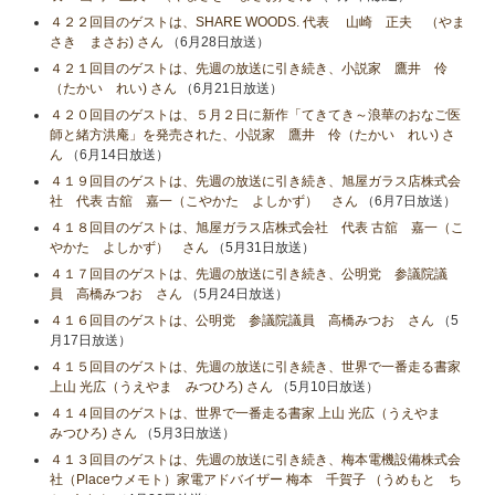
４２２回目のゲストは、SHARE WOODS. 代表 山崎 正夫 （やま
さき まさお) さん
（6月28日放送）
４２１回目のゲストは、先週の放送に引き続き、小説家 鷹井 伶
（たかい れい) さん
（6月21日放送）
４２０回目のゲストは、５月２日に新作「てきてき～浪華のおなご医
師と緒方洪庵」を発売された、小説家 鷹井 伶（たかい れい) さ
ん
（6月14日放送）
４１９回目のゲストは、先週の放送に引き続き、旭屋ガラス店株式会
社 代表 古舘 嘉一（こやかた よしかず） さん
（6月7日放送）
４１８回目のゲストは、旭屋ガラス店株式会社 代表 古舘 嘉一（こ
やかた よしかず） さん
（5月31日放送）
４１７回目のゲストは、先週の放送に引き続き、公明党 参議院議
員 高橋みつお さん
（5月24日放送）
４１６回目のゲストは、公明党 参議院議員 高橋みつお さん
（5
月17日放送）
４１５回目のゲストは、先週の放送に引き続き、世界で一番走る書家
上山 光広（うえやま みつひろ) さん
（5月10日放送）
４１４回目のゲストは、世界で一番走る書家 上山 光広（うえやま
みつひろ) さん
（5月3日放送）
４１３回目のゲストは、先週の放送に引き続き、梅本電機設備株式会
社（Placeウメモト）家電アドバイザー 梅本 千賀子 （うめもと ち