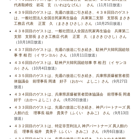
代表取締役 岩花 玄 （いわはな げん） さん
（11月1日放送）
４３９回目のゲストは、先週の放送に引き続き、４３８回目のゲスト
は、一般社団法人全国古民家再生協会 兵庫第二支部 支部長 まさき
工務店 代表 正置 久 （まさき ひさし）さん
（10月25日放送）
４３８回目のゲストは、一般社団法人全国古民家再生協会 兵庫第二
支部 支部長 まさき工務店 代表 正置 久 （まさき ひさし）さん
（10月18日放送）
４３７回目のゲストは、先週の放送に引き続き、駐神戸大韓民国総領
事 李 相 烈 （イ サンヨル）さん
（10月11日放送）
４３６回目のゲストは、駐神戸大韓民国総領事 李 相 烈 （イ サンヨ
ル）さん
（10月4日放送）
４３５回目のゲストは、先週の放送に引き続き、兵庫県原爆被害者団
体協議会 前理事長 岡邊 好子 （おかべ よしこ）さん
（9月27日
放送）
４３４回目のゲストは、兵庫県原爆被害者団体協議会 前理事長 岡邊
好子 （おかべ よしこ）さん
（9月20日放送）
４３３回目のゲストは、先週の放送に引き続き、神戸パートナーズ 異
人館の丘 理事長 福井 貴美子（ふくい きみこ) さん
（9月13日
放送）
４３２回目のゲストは、特定非営利法人 神戸パートナーズ 異人館の
丘 理事長 福井 貴美子（ふくい きみこ) さん
（9月6日放送）
４３１回目のゲストは、先週の放送に引き続き、みなとやま水族館