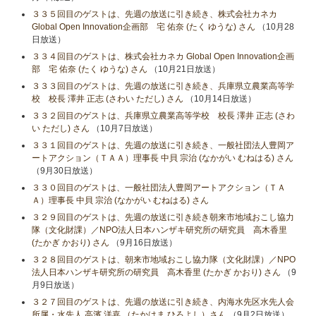
３３５回目のゲストは、先週の放送に引き続き、株式会社カネカ
Global Open Innovation企画部 宅 佑奈 (たく ゆうな) さん
（10月28
日放送）
３３４回目のゲストは、株式会社カネカ Global Open Innovation企画
部 宅 佑奈 (たく ゆうな) さん
（10月21日放送）
３３３回目のゲストは、先週の放送に引き続き、兵庫県立農業高等学
校 校長 澤井 正志 (さわい ただし) さん
（10月14日放送）
３３２回目のゲストは、兵庫県立農業高等学校 校長 澤井 正志 (さわ
い ただし) さん
（10月7日放送）
３３１回目のゲストは、先週の放送に引き続き、一般社団法人豊岡ア
ートアクション（ＴＡＡ）理事長 中貝 宗治 (なかがい むねはる) さん
（9月30日放送）
３３０回目のゲストは、一般社団法人豊岡アートアクション（ＴＡ
Ａ）理事長 中貝 宗治 (なかがい むねはる) さん
３２９回目のゲストは、先週の放送に引き続き朝来市地域おこし協力
隊（文化財課）／NPO法人日本ハンザキ研究所の研究員 高木香里
(たかぎ かおり) さん
（9月16日放送）
３２８回目のゲストは、朝来市地域おこし協力隊（文化財課）／NPO
法人日本ハンザキ研究所の研究員 高木香里 (たかぎ かおり) さん
（9
月9日放送）
３２７回目のゲストは、先週の放送に引き続き、内海水先区水先人会
所属・水先人 高濱 洋嘉 （たかはま ひろよし）さん
（9月2日放送）